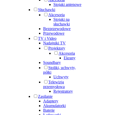
Stojaki antenowe
Słuchawki
Akcesoria
Stojaki na
słuchawki
Bezprzewodowe
Przewodowe
TV i Video
Nadajniki TV
Projektory
Akcesoria
Ekrany
Soundbary
Stoliki, uchwyty,
półki
Uchwyty
Telewizja
przemysłowa
Rejestratory
Zasilanie
Adaptery
Akumulatorki
Baterie
Ładowarki