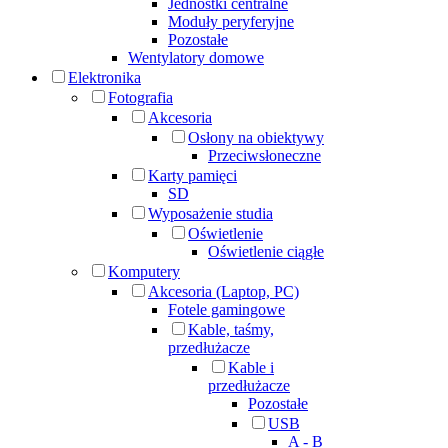
Jednostki centralne
Moduły peryferyjne
Pozostałe
Wentylatory domowe
Elektronika
Fotografia
Akcesoria
Osłony na obiektywy
Przeciwsłoneczne
Karty pamięci
SD
Wyposażenie studia
Oświetlenie
Oświetlenie ciągłe
Komputery
Akcesoria (Laptop, PC)
Fotele gamingowe
Kable, taśmy,
przedłużacze
Kable i
przedłużacze
Pozostałe
USB
A - B