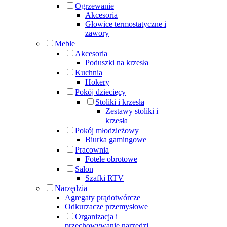
Ogrzewanie
Akcesoria
Głowice termostatyczne i
zawory
Meble
Akcesoria
Poduszki na krzesła
Kuchnia
Hokery
Pokój dziecięcy
Stoliki i krzesła
Zestawy stoliki i
krzesła
Pokój młodzieżowy
Biurka gamingowe
Pracownia
Fotele obrotowe
Salon
Szafki RTV
Narzędzia
Agregaty prądotwórcze
Odkurzacze przemysłowe
Organizacja i
przechowywanie narzędzi