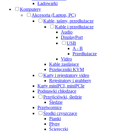
Ładowarki
Komputery
Akcesoria (Laptop, PC)
Kable, taśmy, przedłużacze
Kable i przedłużacze
Audio
DisplayPort
USB
A - B
Przedłużacze
Video
Kable zasilające
Przełączniki KVM
Karty i rejestratory video
Rejestratory i grabbery
Karty miniPCI, miniPCIe
Podstawki chłodzące
Przejściówki, śledzie
Śledzie
Przetwornice
Środki czyszczące
Pianki
Płyny
Ściereczki