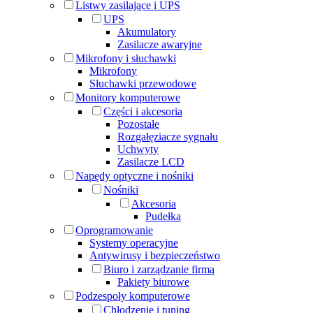
Listwy zasilające i UPS
UPS
Akumulatory
Zasilacze awaryjne
Mikrofony i słuchawki
Mikrofony
Słuchawki przewodowe
Monitory komputerowe
Części i akcesoria
Pozostałe
Rozgałęziacze sygnału
Uchwyty
Zasilacze LCD
Napędy optyczne i nośniki
Nośniki
Akcesoria
Pudełka
Oprogramowanie
Systemy operacyjne
Antywirusy i bezpieczeństwo
Biuro i zarządzanie firmą
Pakiety biurowe
Podzespoły komputerowe
Chłodzenie i tuning