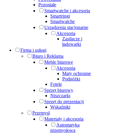
Pozostałe
Smartwatche i akcesoria
Smartringi
Smartwatche
Urządzenia stacjonarne
Akcesoria
Zasilacze i
ładowarki
Firma i usługi
Biuro i Reklama
Meble biurowe
Akcesoria
Maty ochronne
Podnóżki
Fotele
Sprzęt biurowy
Niszczarki
Sprzęt do prezentacji
Wskaźniki
Przemysł
Materiały i akcesoria
Automatyka
przemysłowa