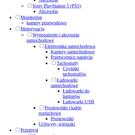
Sony PlayStation 5 (PS5)
Akcesoria
Monitoring
kamery przewodowe
Motoryzacja
Wyposażenie i akcesoria
samochodowe
Elektronika samochodowa
Kamery samochodowe
Przetwornice napięcia
Tachografy
Czytniki
tachografów
Ładowarki
samochodowe
Ładowarki do
laptopów
Ładowarki USB
Prostowniki i kable
rozruchowe
Prostowniki
Uchwyty, wieszaki
Przemysł