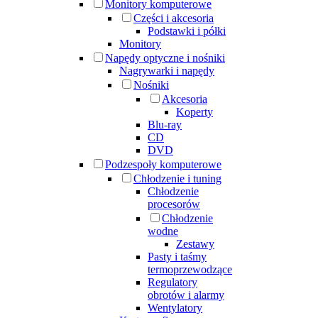
Monitory komputerowe
Części i akcesoria
Podstawki i półki
Monitory
Napędy optyczne i nośniki
Nagrywarki i napędy
Nośniki
Akcesoria
Koperty
Blu-ray
CD
DVD
Podzespoły komputerowe
Chłodzenie i tuning
Chłodzenie
procesorów
Chłodzenie
wodne
Zestawy
Pasty i taśmy
termoprzewodzące
Regulatory
obrotów i alarmy
Wentylatory