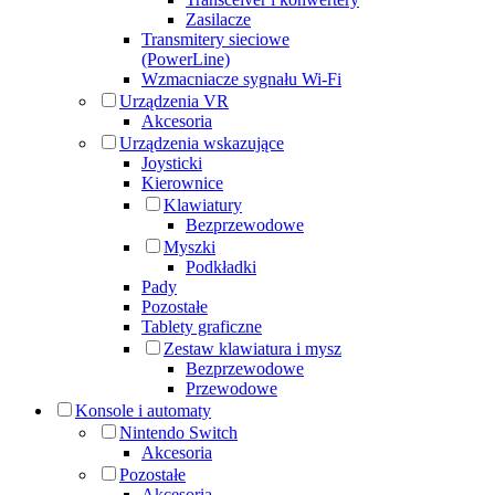
Zasilacze
Transmitery sieciowe
(PowerLine)
Wzmacniacze sygnału Wi-Fi
Urządzenia VR
Akcesoria
Urządzenia wskazujące
Joysticki
Kierownice
Klawiatury
Bezprzewodowe
Myszki
Podkładki
Pady
Pozostałe
Tablety graficzne
Zestaw klawiatura i mysz
Bezprzewodowe
Przewodowe
Konsole i automaty
Nintendo Switch
Akcesoria
Pozostałe
Akcesoria