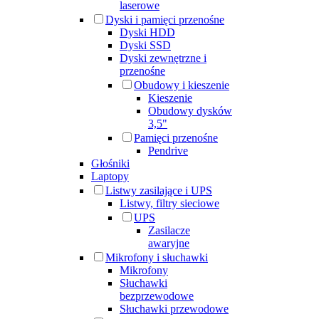
laserowe
Dyski i pamięci przenośne
Dyski HDD
Dyski SSD
Dyski zewnętrzne i
przenośne
Obudowy i kieszenie
Kieszenie
Obudowy dysków
3,5"
Pamięci przenośne
Pendrive
Głośniki
Laptopy
Listwy zasilające i UPS
Listwy, filtry sieciowe
UPS
Zasilacze
awaryjne
Mikrofony i słuchawki
Mikrofony
Słuchawki
bezprzewodowe
Słuchawki przewodowe