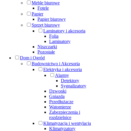
Meble biurowe
Fotele
Papier
Papier biurowy
Sprzęt biurowy
Laminatory i akcesoria
Folia
Laminatory
Niszczarki
Pozostałe
Dom i Ogród
Budownictwo i Akcesoria
Elektryka i akcesoria
Alarmy
Detektory
Sygnalizatory
Dzwonki
Gniazda
Przedłużacze
Watomierze
Zabezpieczenia i
rozdzielnice
Klimatyzacja i wentylacja
Klimatyzatory