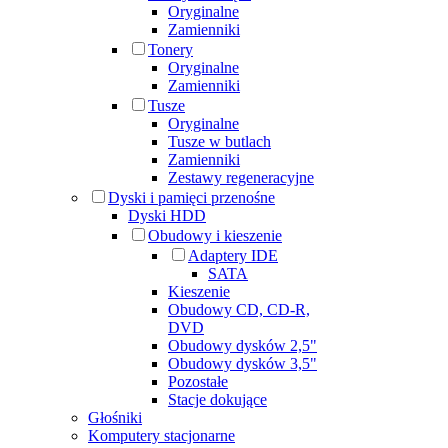
Oryginalne
Zamienniki
Tonery
Oryginalne
Zamienniki
Tusze
Oryginalne
Tusze w butlach
Zamienniki
Zestawy regeneracyjne
Dyski i pamięci przenośne
Dyski HDD
Obudowy i kieszenie
Adaptery IDE
SATA
Kieszenie
Obudowy CD, CD-R,
DVD
Obudowy dysków 2,5"
Obudowy dysków 3,5"
Pozostałe
Stacje dokujące
Głośniki
Komputery stacjonarne