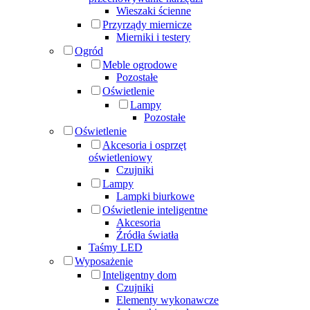
Wieszaki ścienne
Przyrządy miernicze
Mierniki i testery
Ogród
Meble ogrodowe
Pozostałe
Oświetlenie
Lampy
Pozostałe
Oświetlenie
Akcesoria i osprzęt
oświetleniowy
Czujniki
Lampy
Lampki biurkowe
Oświetlenie inteligentne
Akcesoria
Źródła światła
Taśmy LED
Wyposażenie
Inteligentny dom
Czujniki
Elementy wykonawcze