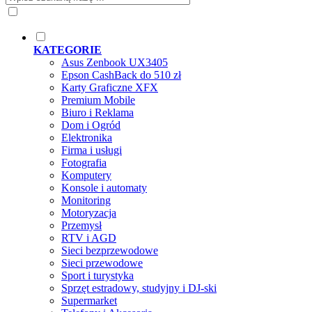
KATEGORIE
Asus Zenbook UX3405
Epson CashBack do 510 zł
Karty Graficzne XFX
Premium Mobile
Biuro i Reklama
Dom i Ogród
Elektronika
Firma i usługi
Fotografia
Komputery
Konsole i automaty
Monitoring
Motoryzacja
Przemysł
RTV i AGD
Sieci bezprzewodowe
Sieci przewodowe
Sport i turystyka
Sprzęt estradowy, studyjny i DJ-ski
Supermarket