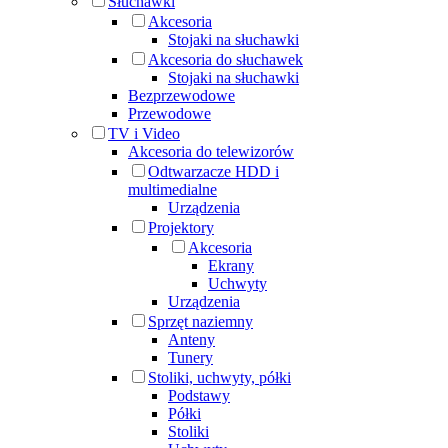
Słuchawki
Akcesoria
Stojaki na słuchawki
Akcesoria do słuchawek
Stojaki na słuchawki
Bezprzewodowe
Przewodowe
TV i Video
Akcesoria do telewizorów
Odtwarzacze HDD i
multimedialne
Urządzenia
Projektory
Akcesoria
Ekrany
Uchwyty
Urządzenia
Sprzęt naziemny
Anteny
Tunery
Stoliki, uchwyty, półki
Podstawy
Półki
Stoliki