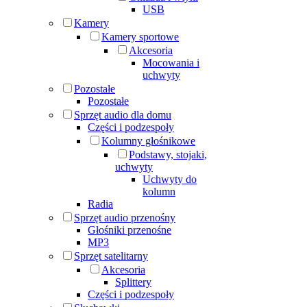
USB
Kamery
Kamery sportowe
Akcesoria
Mocowania i
uchwyty
Pozostałe
Pozostałe
Sprzęt audio dla domu
Części i podzespoły
Kolumny głośnikowe
Podstawy, stojaki,
uchwyty
Uchwyty do
kolumn
Radia
Sprzęt audio przenośny
Głośniki przenośne
MP3
Sprzęt satelitarny
Akcesoria
Splittery
Części i podzespoły