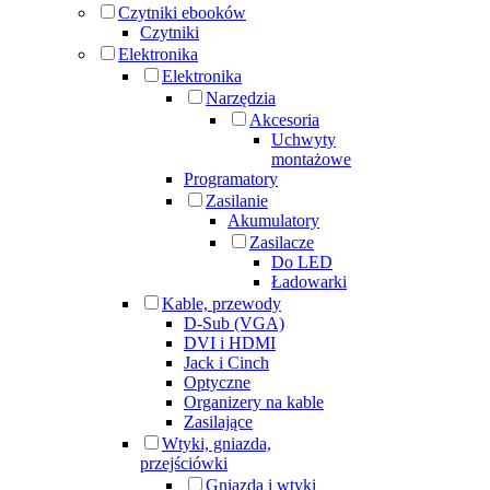
Czytniki ebooków
Czytniki
Elektronika
Elektronika
Narzędzia
Akcesoria
Uchwyty
montażowe
Programatory
Zasilanie
Akumulatory
Zasilacze
Do LED
Ładowarki
Kable, przewody
D-Sub (VGA)
DVI i HDMI
Jack i Cinch
Optyczne
Organizery na kable
Zasilające
Wtyki, gniazda,
przejściówki
Gniazda i wtyki