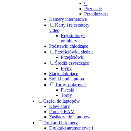
C
Pozostałe
Przedłużacze
Kamery internetowe
Karty i rejestratory
video
Rejestratory i
grabbery
Podstawki chłodzące
Przejściówki, śledzie
Przejściówki
Środki czyszczące
Płyny
Stacje dokujące
Stoliki pod laptopa
Torby, pokrowce
Plecaki
Torby
Części do laptopów
Klawiatury
Pamięć RAM
Zasilacze do laptopów
Drukarki i skanery
Drukarki atramentowe i