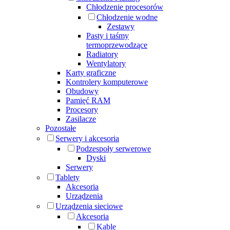
Chłodzenie procesorów
Chłodzenie wodne
Zestawy
Pasty i taśmy
termoprzewodzące
Radiatory
Wentylatory
Karty graficzne
Kontrolery komputerowe
Obudowy
Pamięć RAM
Procesory
Zasilacze
Pozostałe
Serwery i akcesoria
Podzespoły serwerowe
Dyski
Serwery
Tablety
Akcesoria
Urządzenia
Urządzenia sieciowe
Akcesoria
Kable