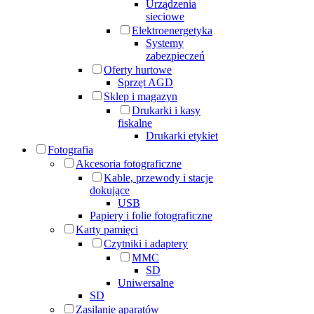
Urządzenia
sieciowe
Elektroenergetyka
Systemy
zabezpieczeń
Oferty hurtowe
Sprzęt AGD
Sklep i magazyn
Drukarki i kasy
fiskalne
Drukarki etykiet
Fotografia
Akcesoria fotograficzne
Kable, przewody i stacje
dokujące
USB
Papiery i folie fotograficzne
Karty pamięci
Czytniki i adaptery
MMC
SD
Uniwersalne
SD
Zasilanie aparatów