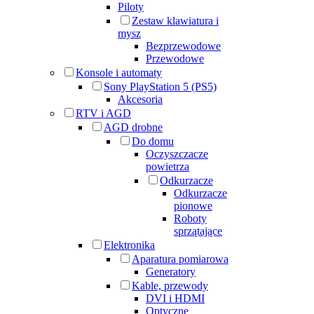
Piloty
Zestaw klawiatura i
mysz
Bezprzewodowe
Przewodowe
Konsole i automaty
Sony PlayStation 5 (PS5)
Akcesoria
RTV i AGD
AGD drobne
Do domu
Oczyszczacze
powietrza
Odkurzacze
Odkurzacze
pionowe
Roboty
sprzątające
Elektronika
Aparatura pomiarowa
Generatory
Kable, przewody
DVI i HDMI
Optyczne