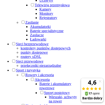
Uchwyty
Telewizja przemysłowa
Kamery
Monitory
Rejestratory
Zasilanie
Akumulatorki
Baterie specjalistyczne
Zasilacze
Ładowarki
Sieci bezprzewodowe
kontrolery punktów dostępowych
punkty dostępowe
routery xDSL
Sieci przewodowe
przełączniki niezarządzalne
Sport i turystyka
Rowery i akcesoria
Akcesoria
Baterie i akumulatory
rowerowe
Sprzęt postojowy
Wieszaki, uchwyty
na rower