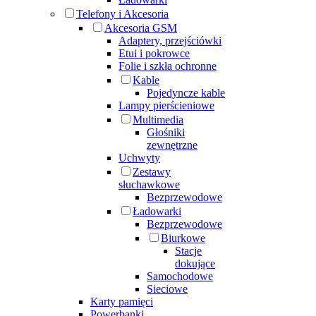
Telefony i Akcesoria
Akcesoria GSM
Adaptery, przejściówki
Etui i pokrowce
Folie i szkła ochronne
Kable
Pojedyncze kable
Lampy pierścieniowe
Multimedia
Głośniki
zewnętrzne
Uchwyty
Zestawy
słuchawkowe
Bezprzewodowe
Ładowarki
Bezprzewodowe
Biurkowe
Stacje
dokujące
Samochodowe
Sieciowe
Karty pamięci
Powerbanki