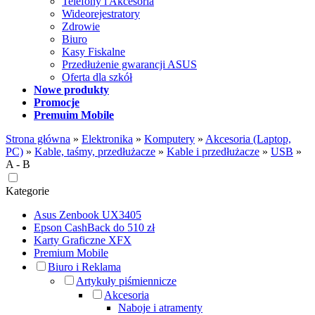
Telefony i Akcesoria
Wideorejestratory
Zdrowie
Biuro
Kasy Fiskalne
Przedłużenie gwarancji ASUS
Oferta dla szkół
Nowe produkty
Promocje
Premuim Mobile
Strona główna
»
Elektronika
»
Komputery
»
Akcesoria (Laptop,
PC)
»
Kable, taśmy, przedłużacze
»
Kable i przedłużacze
»
USB
»
A - B
Kategorie
Asus Zenbook UX3405
Epson CashBack do 510 zł
Karty Graficzne XFX
Premium Mobile
Biuro i Reklama
Artykuły piśmiennicze
Akcesoria
Naboje i atramenty