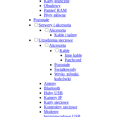
Karty graficzne
Obudowy
Pamięć RAM
Płyty główne
Pozostałe
Serwery i akcesoria
Akcesoria
Kable i taśmy
Urządzenia sieciowe
Akcesoria
Kable
Inne kable
Patchcord
Pozostałe
Światłowody
Wtyki, trójniki,
końcówki
Anteny
Bluetooth
Huby USB
Kamery IP
Karty sieciowe
Kontrolery sieciowe
Modemy
bezprzewodowe USB