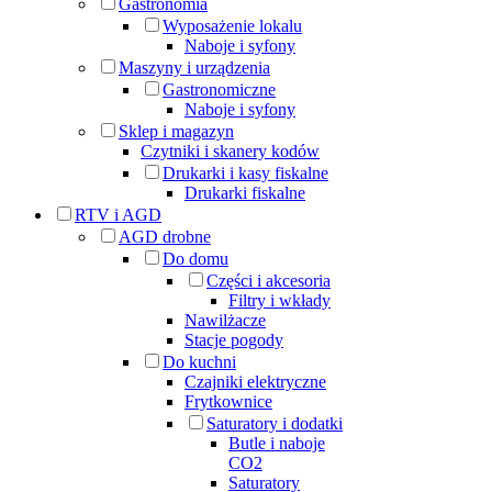
Gastronomia
Wyposażenie lokalu
Naboje i syfony
Maszyny i urządzenia
Gastronomiczne
Naboje i syfony
Sklep i magazyn
Czytniki i skanery kodów
Drukarki i kasy fiskalne
Drukarki fiskalne
RTV i AGD
AGD drobne
Do domu
Części i akcesoria
Filtry i wkłady
Nawilżacze
Stacje pogody
Do kuchni
Czajniki elektryczne
Frytkownice
Saturatory i dodatki
Butle i naboje
CO2
Saturatory