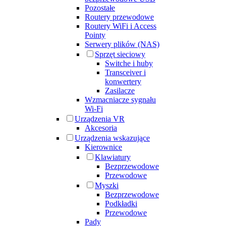
Pozostałe
Routery przewodowe
Routery WiFi i Access
Pointy
Serwery plików (NAS)
Sprzęt sieciowy
Switche i huby
Transceiver i
konwertery
Zasilacze
Wzmacniacze sygnału
Wi-Fi
Urządzenia VR
Akcesoria
Urządzenia wskazujące
Kierownice
Klawiatury
Bezprzewodowe
Przewodowe
Myszki
Bezprzewodowe
Podkładki
Przewodowe
Pady