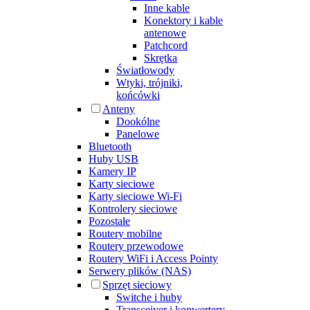
Inne kable
Konektory i kable
antenowe
Patchcord
Skrętka
Światłowody
Wtyki, trójniki,
końcówki
Anteny
Dookólne
Panelowe
Bluetooth
Huby USB
Kamery IP
Karty sieciowe
Karty sieciowe Wi-Fi
Kontrolery sieciowe
Pozostałe
Routery mobilne
Routery przewodowe
Routery WiFi i Access Pointy
Serwery plików (NAS)
Sprzęt sieciowy
Switche i huby
Transceiver i konwertery