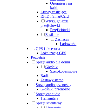
Organizery na
kable
Listwy zasilające
RFID i SmartCard
Wtyki, gniazda,
przejściówki
Przejściówki
Zasilanie
Zasilacze
Ładowarki
GPS i akcesoria
Lokalizacja GPS
Pozostałe
Sprzęt audio dla domu
Głośniki
Szerokopasmowe
Radia
Zestawy stereo
Sprzęt audio przenośny
Głośniki przenośne
Sprzęt car audio
Transmitery
Sprzęt satelitarny
Akcesoria