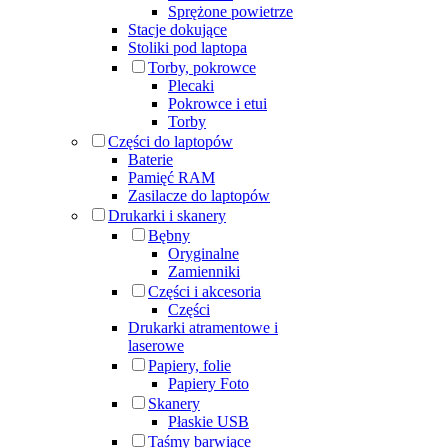
Sprężone powietrze
Stacje dokujące
Stoliki pod laptopa
Torby, pokrowce
Plecaki
Pokrowce i etui
Torby
Części do laptopów
Baterie
Pamięć RAM
Zasilacze do laptopów
Drukarki i skanery
Bębny
Oryginalne
Zamienniki
Części i akcesoria
Części
Drukarki atramentowe i
laserowe
Papiery, folie
Papiery Foto
Skanery
Płaskie USB
Taśmy barwiące