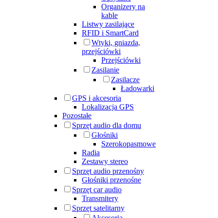
Organizery na
kable
Listwy zasilające
RFID i SmartCard
Wtyki, gniazda,
przejściówki
Przejściówki
Zasilanie
Zasilacze
Ładowarki
GPS i akcesoria
Lokalizacja GPS
Pozostałe
Sprzęt audio dla domu
Głośniki
Szerokopasmowe
Radia
Zestawy stereo
Sprzęt audio przenośny
Głośniki przenośne
Sprzęt car audio
Transmitery
Sprzęt satelitarny
Akcesoria