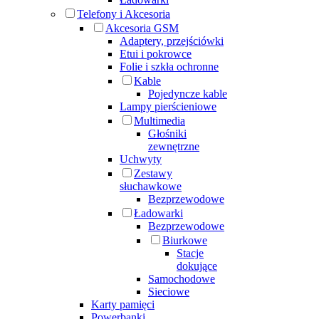
Telefony i Akcesoria
Akcesoria GSM
Adaptery, przejściówki
Etui i pokrowce
Folie i szkła ochronne
Kable
Pojedyncze kable
Lampy pierścieniowe
Multimedia
Głośniki
zewnętrzne
Uchwyty
Zestawy
słuchawkowe
Bezprzewodowe
Ładowarki
Bezprzewodowe
Biurkowe
Stacje
dokujące
Samochodowe
Sieciowe
Karty pamięci
Powerbanki