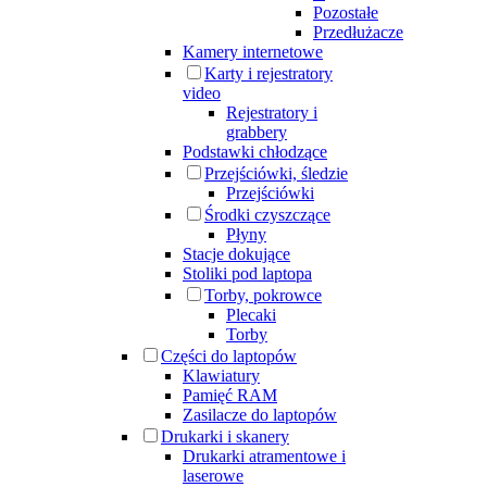
Pozostałe
Przedłużacze
Kamery internetowe
Karty i rejestratory
video
Rejestratory i
grabbery
Podstawki chłodzące
Przejściówki, śledzie
Przejściówki
Środki czyszczące
Płyny
Stacje dokujące
Stoliki pod laptopa
Torby, pokrowce
Plecaki
Torby
Części do laptopów
Klawiatury
Pamięć RAM
Zasilacze do laptopów
Drukarki i skanery
Drukarki atramentowe i
laserowe