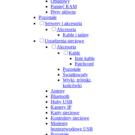
Obudowy
Pamięć RAM
Płyty główne
Pozostałe
Serwery i akcesoria
Akcesoria
Kable i taśmy
Urządzenia sieciowe
Akcesoria
Kable
Inne kable
Patchcord
Pozostałe
Światłowody
Wtyki, trójniki,
końcówki
Anteny
Bluetooth
Huby USB
Kamery IP
Karty sieciowe
Kontrolery sieciowe
Modemy
bezprzewodowe USB
Pozostałe