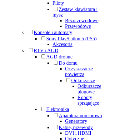
Piloty
Zestaw klawiatura i
mysz
Bezprzewodowe
Przewodowe
Konsole i automaty
Sony PlayStation 5 (PS5)
Akcesoria
RTV i AGD
AGD drobne
Do domu
Oczyszczacze
powietrza
Odkurzacze
Odkurzacze
pionowe
Roboty
sprzątające
Elektronika
Aparatura pomiarowa
Generatory
Kable, przewody
DVI i HDMI
Optyczne