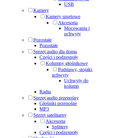
USB
Kamery
Kamery sportowe
Akcesoria
Mocowania i
uchwyty
Pozostałe
Pozostałe
Sprzęt audio dla domu
Części i podzespoły
Kolumny głośnikowe
Podstawy, stojaki,
uchwyty
Uchwyty do
kolumn
Radia
Sprzęt audio przenośny
Głośniki przenośne
MP3
Sprzęt satelitarny
Akcesoria
Splittery
Części i podzespoły