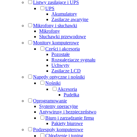
Listwy zasilające i UPS
UPS
Akumulatory
Zasilacze awaryjne
Mikrofony i słuchawki
Mikrofony
Słuchawki przewodowe
Monitory komputerowe
Części i akcesoria
Pozostałe
Rozgałęziacze sygnału
Uchwyty
Zasilacze LCD
Napędy optyczne i nośniki
Nośniki
Akcesoria
Pudełka
Oprogramowanie
Systemy operacyjne
Antywirusy i bezpieczeństwo
Biuro i zarządzanie firmą
Pakiety biurowe
Podzespoły komputerowe
Chłodzenie i tuning