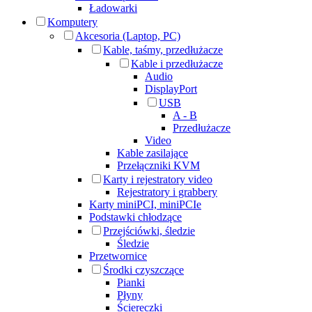
Ładowarki
Komputery
Akcesoria (Laptop, PC)
Kable, taśmy, przedłużacze
Kable i przedłużacze
Audio
DisplayPort
USB
A - B
Przedłużacze
Video
Kable zasilające
Przełączniki KVM
Karty i rejestratory video
Rejestratory i grabbery
Karty miniPCI, miniPCIe
Podstawki chłodzące
Przejściówki, śledzie
Śledzie
Przetwornice
Środki czyszczące
Pianki
Płyny
Ściereczki