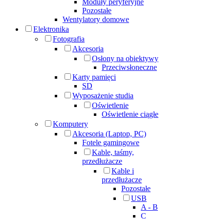
Moduły peryferyjne
Pozostałe
Wentylatory domowe
Elektronika
Fotografia
Akcesoria
Osłony na obiektywy
Przeciwsłoneczne
Karty pamięci
SD
Wyposażenie studia
Oświetlenie
Oświetlenie ciągłe
Komputery
Akcesoria (Laptop, PC)
Fotele gamingowe
Kable, taśmy,
przedłużacze
Kable i
przedłużacze
Pozostałe
USB
A - B
C