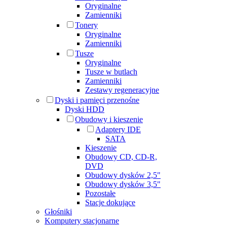
Oryginalne
Zamienniki
Tonery
Oryginalne
Zamienniki
Tusze
Oryginalne
Tusze w butlach
Zamienniki
Zestawy regeneracyjne
Dyski i pamięci przenośne
Dyski HDD
Obudowy i kieszenie
Adaptery IDE
SATA
Kieszenie
Obudowy CD, CD-R,
DVD
Obudowy dysków 2,5"
Obudowy dysków 3,5"
Pozostałe
Stacje dokujące
Głośniki
Komputery stacjonarne