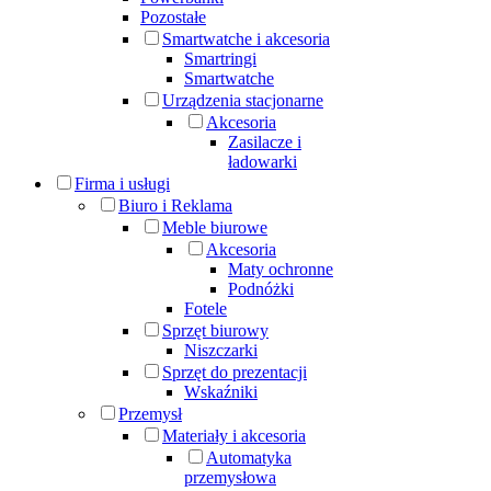
Pozostałe
Smartwatche i akcesoria
Smartringi
Smartwatche
Urządzenia stacjonarne
Akcesoria
Zasilacze i
ładowarki
Firma i usługi
Biuro i Reklama
Meble biurowe
Akcesoria
Maty ochronne
Podnóżki
Fotele
Sprzęt biurowy
Niszczarki
Sprzęt do prezentacji
Wskaźniki
Przemysł
Materiały i akcesoria
Automatyka
przemysłowa