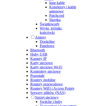
Inne kable
Konektory i kable
antenowe
Patchcord
Skrętka
Światłowody
Wtyki, trójniki,
końcówki
Anteny
Dookólne
Panelowe
Bluetooth
Huby USB
Kamery IP
Karty sieciowe
Karty sieciowe Wi-Fi
Kontrolery sieciowe
Pozostałe
Routery mobilne
Routery przewodowe
Routery WiFi i Access Pointy
Serwery plików (NAS)
Sprzęt sieciowy
Switche i huby
Transceiver i konwertery