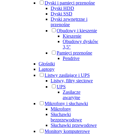
Dyski i pamięci przenośne
Dyski HDD
Dyski SSD
Dyski zewnętrzne i
przenośne
Obudowy i kieszenie
Kieszenie
Obudowy dysków
3,5"
Pamięci przenośne
Pendrive
Głośniki
Laptopy
Listwy zasilające i UPS
Listwy, filtry sieciowe
UPS
Zasilacze
awaryjne
Mikrofony i słuchawki
Mikrofony
Słuchawki
bezprzewodowe
Słuchawki przewodowe
Monitory komputerowe