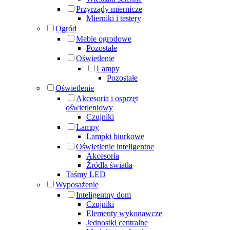
Przyrządy miernicze
Mierniki i testery
Ogród
Meble ogrodowe
Pozostałe
Oświetlenie
Lampy
Pozostałe
Oświetlenie
Akcesoria i osprzęt
oświetleniowy
Czujniki
Lampy
Lampki biurkowe
Oświetlenie inteligentne
Akcesoria
Źródła światła
Taśmy LED
Wyposażenie
Inteligentny dom
Czujniki
Elementy wykonawcze
Jednostki centralne