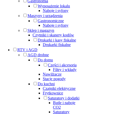
Gastronomia
Wyposażenie lokalu
Naboje i syfony
Maszyny i urządzenia
Gastronomiczne
Naboje i syfony
Sklep i magazyn
Czytniki i skanery kodów
Drukarki i kasy fiskalne
Drukarki fiskalne
RTV i AGD
AGD drobne
Do domu
Części i akcesoria
Filtry i wkłady
Nawilżacze
Stacje pogody
Do kuchni
Czajniki elektryczne
Frytkownice
Saturatory i dodatki
Butle i naboje
CO2
Saturatory