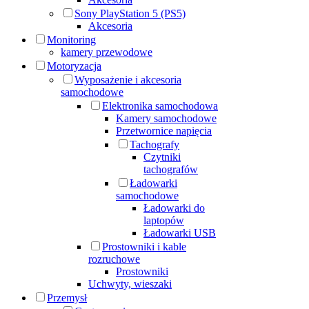
Sony PlayStation 5 (PS5)
Akcesoria
Monitoring
kamery przewodowe
Motoryzacja
Wyposażenie i akcesoria
samochodowe
Elektronika samochodowa
Kamery samochodowe
Przetwornice napięcia
Tachografy
Czytniki
tachografów
Ładowarki
samochodowe
Ładowarki do
laptopów
Ładowarki USB
Prostowniki i kable
rozruchowe
Prostowniki
Uchwyty, wieszaki
Przemysł