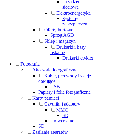
Urządzenia
sieciowe
Elektroenergetyka
Systemy
zabezpieczeń
Oferty hurtowe
Sprzęt AGD
Sklep i magazyn
Drukarki i kasy
fiskalne
Drukarki etykiet
Fotografia
Akcesoria fotograficzne
Kable, przewody i stacje
dokujące
USB
Papiery i folie fotograficzne
Karty pamięci
Czytniki i adaptery
MMC
SD
Uniwersalne
SD
Zasilanie aparatów