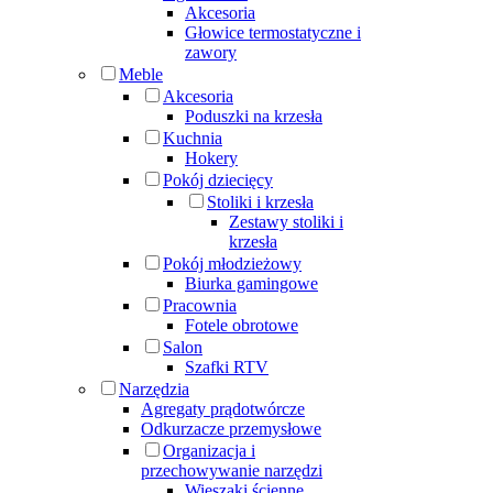
Akcesoria
Głowice termostatyczne i
zawory
Meble
Akcesoria
Poduszki na krzesła
Kuchnia
Hokery
Pokój dziecięcy
Stoliki i krzesła
Zestawy stoliki i
krzesła
Pokój młodzieżowy
Biurka gamingowe
Pracownia
Fotele obrotowe
Salon
Szafki RTV
Narzędzia
Agregaty prądotwórcze
Odkurzacze przemysłowe
Organizacja i
przechowywanie narzędzi
Wieszaki ścienne