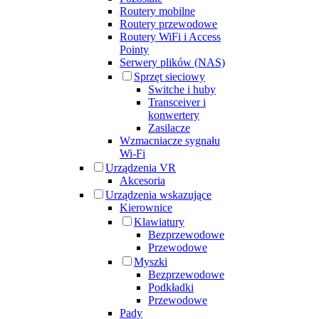
Routery mobilne
Routery przewodowe
Routery WiFi i Access
Pointy
Serwery plików (NAS)
Sprzęt sieciowy
Switche i huby
Transceiver i
konwertery
Zasilacze
Wzmacniacze sygnału
Wi-Fi
Urządzenia VR
Akcesoria
Urządzenia wskazujące
Kierownice
Klawiatury
Bezprzewodowe
Przewodowe
Myszki
Bezprzewodowe
Podkładki
Przewodowe
Pady