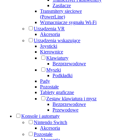
Zasilacze
Transmitery sieciowe
(PowerLine)
Wzmacniacze sygnału Wi-Fi
Urządzenia VR
Akcesoria
Urządzenia wskazujące
Joysticki
Kierownice
Klawiatury
Bezprzewodowe
Myszki
Podkładki
Pady
Pozostałe
Tablety graficzne
Zestaw klawiatura i mysz
Bezprzewodowe
Przewodowe
Konsole i automaty
Nintendo Switch
Akcesoria
Pozostałe
Akcesoria