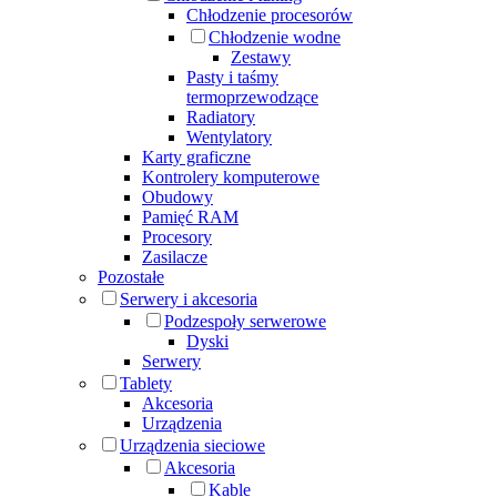
Chłodzenie procesorów
Chłodzenie wodne
Zestawy
Pasty i taśmy
termoprzewodzące
Radiatory
Wentylatory
Karty graficzne
Kontrolery komputerowe
Obudowy
Pamięć RAM
Procesory
Zasilacze
Pozostałe
Serwery i akcesoria
Podzespoły serwerowe
Dyski
Serwery
Tablety
Akcesoria
Urządzenia
Urządzenia sieciowe
Akcesoria
Kable