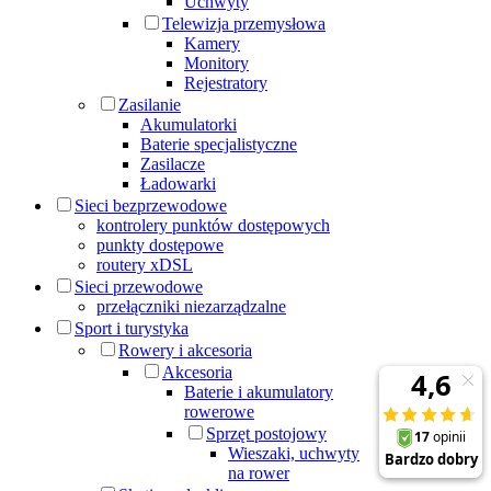
Uchwyty
Telewizja przemysłowa
Kamery
Monitory
Rejestratory
Zasilanie
Akumulatorki
Baterie specjalistyczne
Zasilacze
Ładowarki
Sieci bezprzewodowe
kontrolery punktów dostępowych
punkty dostępowe
routery xDSL
Sieci przewodowe
przełączniki niezarządzalne
Sport i turystyka
Rowery i akcesoria
Akcesoria
Baterie i akumulatory
rowerowe
Sprzęt postojowy
Wieszaki, uchwyty
na rower