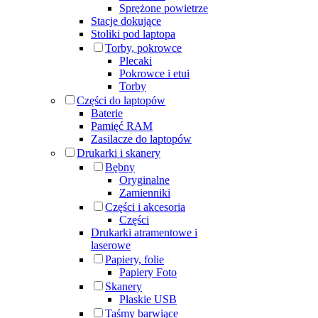
Sprężone powietrze
Stacje dokujące
Stoliki pod laptopa
Torby, pokrowce
Plecaki
Pokrowce i etui
Torby
Części do laptopów
Baterie
Pamięć RAM
Zasilacze do laptopów
Drukarki i skanery
Bębny
Oryginalne
Zamienniki
Części i akcesoria
Części
Drukarki atramentowe i
laserowe
Papiery, folie
Papiery Foto
Skanery
Płaskie USB
Taśmy barwiące