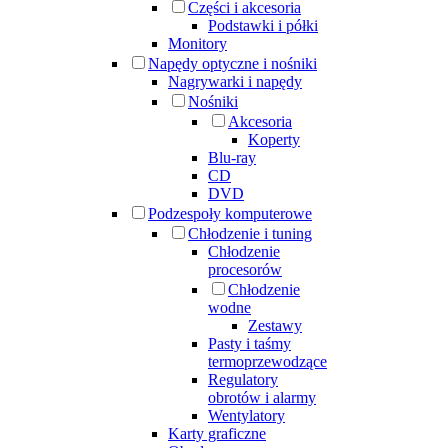
Części i akcesoria
Podstawki i półki
Monitory
Napędy optyczne i nośniki
Nagrywarki i napędy
Nośniki
Akcesoria
Koperty
Blu-ray
CD
DVD
Podzespoły komputerowe
Chłodzenie i tuning
Chłodzenie
procesorów
Chłodzenie
wodne
Zestawy
Pasty i taśmy
termoprzewodzące
Regulatory
obrotów i alarmy
Wentylatory
Karty graficzne