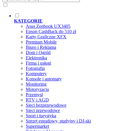
KATEGORIE
Asus Zenbook UX3405
Epson CashBack do 510 zł
Karty Graficzne XFX
Premium Mobile
Biuro i Reklama
Dom i Ogród
Elektronika
Firma i usługi
Fotografia
Komputery
Konsole i automaty
Monitoring
Motoryzacja
Przemysł
RTV i AGD
Sieci bezprzewodowe
Sieci przewodowe
Sport i turystyka
Sprzęt estradowy, studyjny i DJ-ski
Supermarket