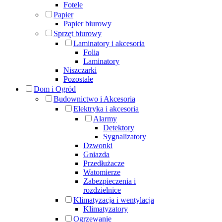
Fotele
Papier
Papier biurowy
Sprzęt biurowy
Laminatory i akcesoria
Folia
Laminatory
Niszczarki
Pozostałe
Dom i Ogród
Budownictwo i Akcesoria
Elektryka i akcesoria
Alarmy
Detektory
Sygnalizatory
Dzwonki
Gniazda
Przedłużacze
Watomierze
Zabezpieczenia i
rozdzielnice
Klimatyzacja i wentylacja
Klimatyzatory
Ogrzewanie