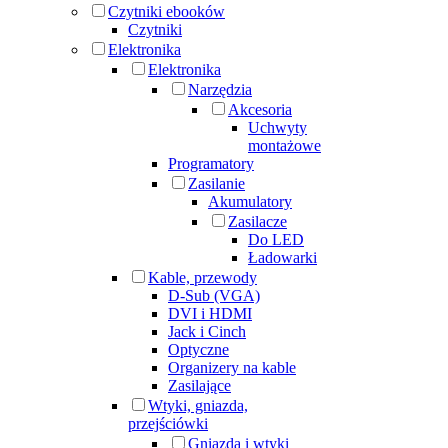
Czytniki ebooków
Czytniki
Elektronika
Elektronika
Narzędzia
Akcesoria
Uchwyty
montażowe
Programatory
Zasilanie
Akumulatory
Zasilacze
Do LED
Ładowarki
Kable, przewody
D-Sub (VGA)
DVI i HDMI
Jack i Cinch
Optyczne
Organizery na kable
Zasilające
Wtyki, gniazda,
przejściówki
Gniazda i wtyki