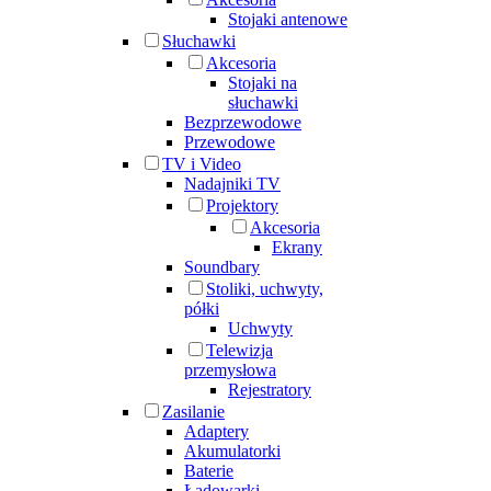
Stojaki antenowe
Słuchawki
Akcesoria
Stojaki na
słuchawki
Bezprzewodowe
Przewodowe
TV i Video
Nadajniki TV
Projektory
Akcesoria
Ekrany
Soundbary
Stoliki, uchwyty,
półki
Uchwyty
Telewizja
przemysłowa
Rejestratory
Zasilanie
Adaptery
Akumulatorki
Baterie
Ładowarki