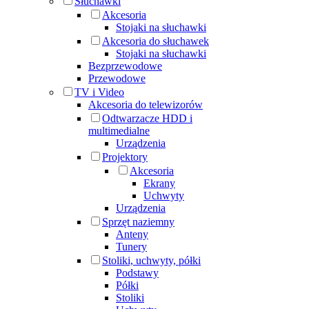
Słuchawki
Akcesoria
Stojaki na słuchawki
Akcesoria do słuchawek
Stojaki na słuchawki
Bezprzewodowe
Przewodowe
TV i Video
Akcesoria do telewizorów
Odtwarzacze HDD i
multimedialne
Urządzenia
Projektory
Akcesoria
Ekrany
Uchwyty
Urządzenia
Sprzęt naziemny
Anteny
Tunery
Stoliki, uchwyty, półki
Podstawy
Półki
Stoliki