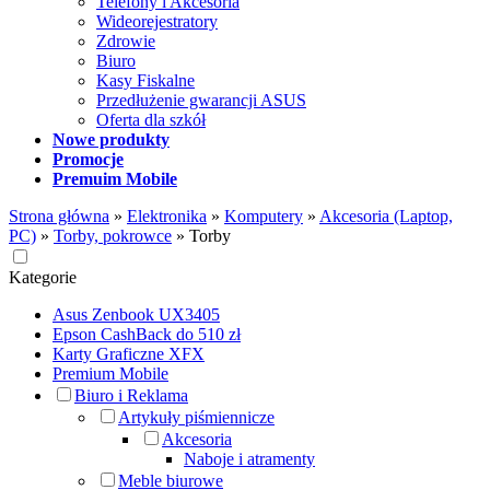
Telefony i Akcesoria
Wideorejestratory
Zdrowie
Biuro
Kasy Fiskalne
Przedłużenie gwarancji ASUS
Oferta dla szkół
Nowe produkty
Promocje
Premuim Mobile
Strona główna
»
Elektronika
»
Komputery
»
Akcesoria (Laptop,
PC)
»
Torby, pokrowce
»
Torby
Kategorie
Asus Zenbook UX3405
Epson CashBack do 510 zł
Karty Graficzne XFX
Premium Mobile
Biuro i Reklama
Artykuły piśmiennicze
Akcesoria
Naboje i atramenty
Meble biurowe