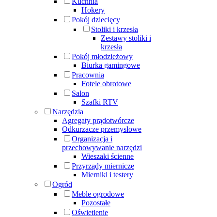
Kuchnia
Hokery
Pokój dziecięcy
Stoliki i krzesła
Zestawy stoliki i
krzesła
Pokój młodzieżowy
Biurka gamingowe
Pracownia
Fotele obrotowe
Salon
Szafki RTV
Narzędzia
Agregaty prądotwórcze
Odkurzacze przemysłowe
Organizacja i
przechowywanie narzędzi
Wieszaki ścienne
Przyrządy miernicze
Mierniki i testery
Ogród
Meble ogrodowe
Pozostałe
Oświetlenie