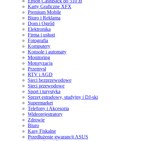
Epson CashBack do 510 zł
Karty Graficzne XFX
Premium Mobile
Biuro i Reklama
Dom i Ogród
Elektronika
Firma i usługi
Fotografia
Komputery
Konsole i automaty
Monitoring
Motoryzacja
Przemysł
RTV i AGD
Sieci bezprzewodowe
Sieci przewodowe
Sport i turystyka
Sprzęt estradowy, studyjny i DJ-ski
Supermarket
Telefony i Akcesoria
Wideorejestratory
Zdrowie
Biuro
Kasy Fiskalne
Przedłużenie gwarancji ASUS