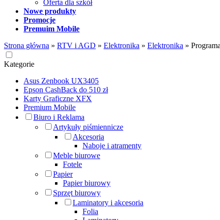
Oferta dla szkół
Nowe produkty
Promocje
Premuim Mobile
Strona główna
»
RTV i AGD
»
Elektronika
»
Elektronika
»
Programa
Kategorie
Asus Zenbook UX3405
Epson CashBack do 510 zł
Karty Graficzne XFX
Premium Mobile
Biuro i Reklama
Artykuły piśmiennicze
Akcesoria
Naboje i atramenty
Meble biurowe
Fotele
Papier
Papier biurowy
Sprzęt biurowy
Laminatory i akcesoria
Folia