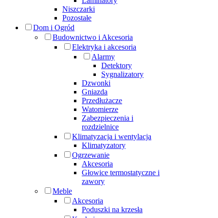
Laminatory
Niszczarki
Pozostałe
Dom i Ogród
Budownictwo i Akcesoria
Elektryka i akcesoria
Alarmy
Detektory
Sygnalizatory
Dzwonki
Gniazda
Przedłużacze
Watomierze
Zabezpieczenia i
rozdzielnice
Klimatyzacja i wentylacja
Klimatyzatory
Ogrzewanie
Akcesoria
Głowice termostatyczne i
zawory
Meble
Akcesoria
Poduszki na krzesła