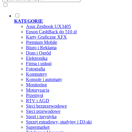
KATEGORIE
Asus Zenbook UX3405
Epson CashBack do 510 zł
Karty Graficzne XFX
Premium Mobile
Biuro i Reklama
Dom i Ogród
Elektronika
Firma i usługi
Fotografia
Komputery
Konsole i automaty
Monitoring
Motoryzacja
Przemysł
RTV i AGD
Sieci bezprzewodowe
Sieci przewodowe
Sport i turystyka
Sprzęt estradowy, studyjny i DJ-ski
Supermarket