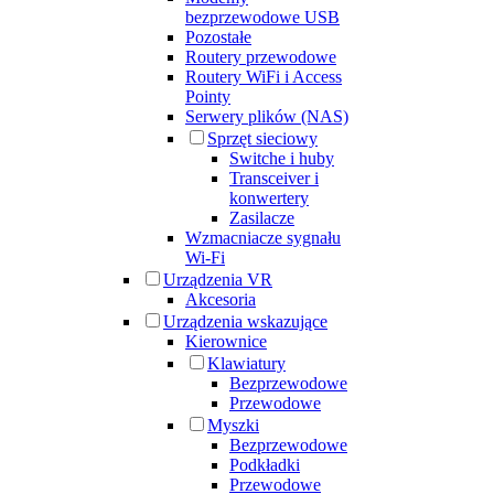
bezprzewodowe USB
Pozostałe
Routery przewodowe
Routery WiFi i Access
Pointy
Serwery plików (NAS)
Sprzęt sieciowy
Switche i huby
Transceiver i
konwertery
Zasilacze
Wzmacniacze sygnału
Wi-Fi
Urządzenia VR
Akcesoria
Urządzenia wskazujące
Kierownice
Klawiatury
Bezprzewodowe
Przewodowe
Myszki
Bezprzewodowe
Podkładki
Przewodowe