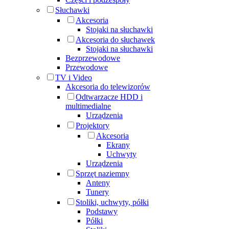
Słuchawki
Akcesoria
Stojaki na słuchawki
Akcesoria do słuchawek
Stojaki na słuchawki
Bezprzewodowe
Przewodowe
TV i Video
Akcesoria do telewizorów
Odtwarzacze HDD i
multimedialne
Urządzenia
Projektory
Akcesoria
Ekrany
Uchwyty
Urządzenia
Sprzęt naziemny
Anteny
Tunery
Stoliki, uchwyty, półki
Podstawy
Półki