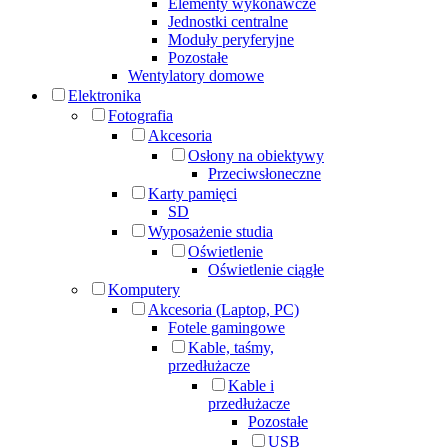
Elementy wykonawcze
Jednostki centralne
Moduły peryferyjne
Pozostałe
Wentylatory domowe
Elektronika
Fotografia
Akcesoria
Osłony na obiektywy
Przeciwsłoneczne
Karty pamięci
SD
Wyposażenie studia
Oświetlenie
Oświetlenie ciągłe
Komputery
Akcesoria (Laptop, PC)
Fotele gamingowe
Kable, taśmy,
przedłużacze
Kable i
przedłużacze
Pozostałe
USB