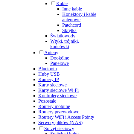
Kable
Inne kable
Konektory i kable
antenowe
Patchcord
Skrętka
Światłowody
Wtyki, trójniki,
końcówki
Anteny
Dookólne
Panelowe
Bluetooth
Huby USB
Kamery IP
Karty sieciowe
Karty sieciowe Wi-Fi
Kontrolery sieciowe
Pozostałe
Routery mobilne
Routery przewodowe
Routery WiFi i Access Pointy
Serwery plików (NAS)
Sprzęt sieciowy
Switche i huby