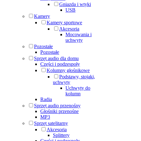
Gniazda i wtyki
USB
Kamery
Kamery sportowe
Akcesoria
Mocowania i
uchwyty
Pozostałe
Pozostałe
Sprzęt audio dla domu
Części i podzespoły
Kolumny głośnikowe
Podstawy, stojaki,
uchwyty
Uchwyty do
kolumn
Radia
Sprzęt audio przenośny
Głośniki przenośne
MP3
Sprzęt satelitarny
Akcesoria
Splittery
Części i podzespoły