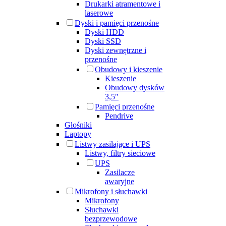
Drukarki atramentowe i
laserowe
Dyski i pamięci przenośne
Dyski HDD
Dyski SSD
Dyski zewnętrzne i
przenośne
Obudowy i kieszenie
Kieszenie
Obudowy dysków
3,5"
Pamięci przenośne
Pendrive
Głośniki
Laptopy
Listwy zasilające i UPS
Listwy, filtry sieciowe
UPS
Zasilacze
awaryjne
Mikrofony i słuchawki
Mikrofony
Słuchawki
bezprzewodowe