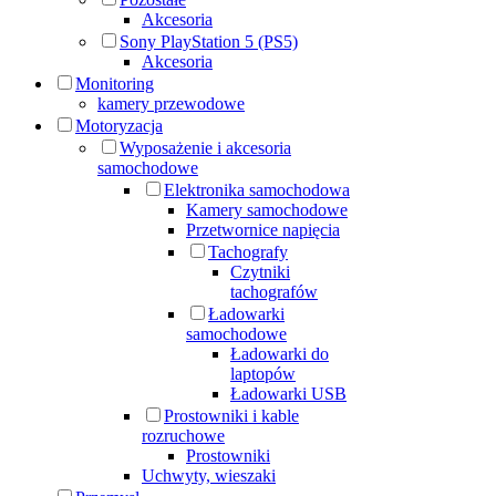
Akcesoria
Sony PlayStation 5 (PS5)
Akcesoria
Monitoring
kamery przewodowe
Motoryzacja
Wyposażenie i akcesoria
samochodowe
Elektronika samochodowa
Kamery samochodowe
Przetwornice napięcia
Tachografy
Czytniki
tachografów
Ładowarki
samochodowe
Ładowarki do
laptopów
Ładowarki USB
Prostowniki i kable
rozruchowe
Prostowniki
Uchwyty, wieszaki