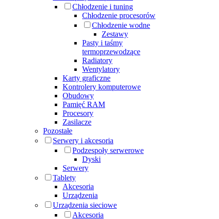
Chłodzenie i tuning
Chłodzenie procesorów
Chłodzenie wodne
Zestawy
Pasty i taśmy
termoprzewodzące
Radiatory
Wentylatory
Karty graficzne
Kontrolery komputerowe
Obudowy
Pamięć RAM
Procesory
Zasilacze
Pozostałe
Serwery i akcesoria
Podzespoły serwerowe
Dyski
Serwery
Tablety
Akcesoria
Urządzenia
Urządzenia sieciowe
Akcesoria