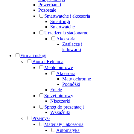
Powerbanki
Pozostałe
Smartwatche i akcesoria
Smartringi
Smartwatche
Urządzenia stacjonarne
Akcesoria
Zasilacze i
ładowarki
Firma i usługi
Biuro i Reklama
Meble biurowe
Akcesoria
Maty ochronne
Podnóżki
Fotele
Sprzęt biurowy
Niszczarki
Sprzęt do prezentacji
Wskaźniki
Przemysł
Materiały i akcesoria
Automatyka