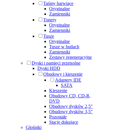
Taśmy barwiące
Oryginalne
Zamienniki
Tonery
Oryginalne
Zamienniki
Tusze
Oryginalne
Tusze w butlach
Zamienniki
Zestawy regeneracyjne
Dyski i pamięci przenośne
Dyski HDD
Obudowy i kieszenie
Adaptery IDE
SATA
Kieszenie
Obudowy CD, CD-R,
DVD
Obudowy dysków 2,5"
Obudowy dysków 3,5"
Pozostałe
Stacje dokujące
Głośniki