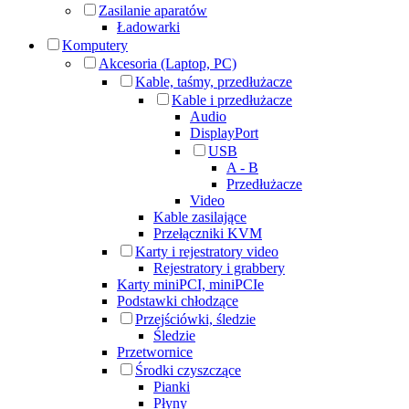
Zasilanie aparatów
Ładowarki
Komputery
Akcesoria (Laptop, PC)
Kable, taśmy, przedłużacze
Kable i przedłużacze
Audio
DisplayPort
USB
A - B
Przedłużacze
Video
Kable zasilające
Przełączniki KVM
Karty i rejestratory video
Rejestratory i grabbery
Karty miniPCI, miniPCIe
Podstawki chłodzące
Przejściówki, śledzie
Śledzie
Przetwornice
Środki czyszczące
Pianki
Płyny