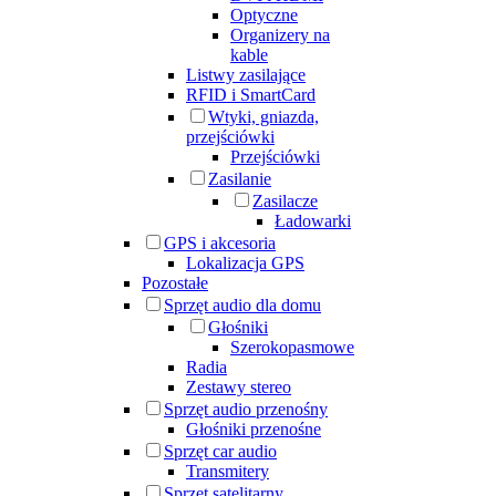
Optyczne
Organizery na
kable
Listwy zasilające
RFID i SmartCard
Wtyki, gniazda,
przejściówki
Przejściówki
Zasilanie
Zasilacze
Ładowarki
GPS i akcesoria
Lokalizacja GPS
Pozostałe
Sprzęt audio dla domu
Głośniki
Szerokopasmowe
Radia
Zestawy stereo
Sprzęt audio przenośny
Głośniki przenośne
Sprzęt car audio
Transmitery
Sprzęt satelitarny