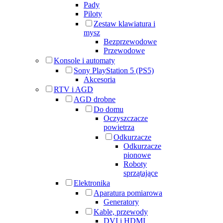
Pady
Piloty
Zestaw klawiatura i
mysz
Bezprzewodowe
Przewodowe
Konsole i automaty
Sony PlayStation 5 (PS5)
Akcesoria
RTV i AGD
AGD drobne
Do domu
Oczyszczacze
powietrza
Odkurzacze
Odkurzacze
pionowe
Roboty
sprzątające
Elektronika
Aparatura pomiarowa
Generatory
Kable, przewody
DVI i HDMI