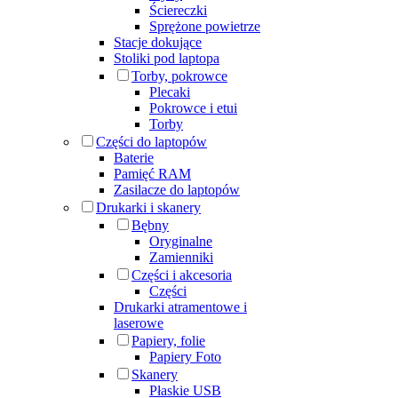
Ściereczki
Sprężone powietrze
Stacje dokujące
Stoliki pod laptopa
Torby, pokrowce
Plecaki
Pokrowce i etui
Torby
Części do laptopów
Baterie
Pamięć RAM
Zasilacze do laptopów
Drukarki i skanery
Bębny
Oryginalne
Zamienniki
Części i akcesoria
Części
Drukarki atramentowe i
laserowe
Papiery, folie
Papiery Foto
Skanery
Płaskie USB