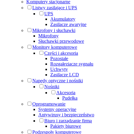
Komputery stacjonarne
Listwy zasilające i UPS
UPS
Akumulatory
Zasilacze awaryjne
Mikrofony i słuchawki
Mikrofony
Słuchawki przewodowe
Monitory komputerowe
Części i akcesoria
Pozostałe
Rozgałęziacze sygnału
Uchwyty
Zasilacze LCD
Napędy optyczne i nośniki
Nośniki
Akcesoria
Pudełka
Oprogramowanie
Systemy operacyjne
Antywirusy i bezpieczeństwo
Biuro i zarządzanie firmą
Pakiety biurowe
Podzespoły komputerowe