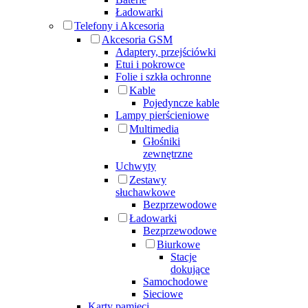
Ładowarki
Telefony i Akcesoria
Akcesoria GSM
Adaptery, przejściówki
Etui i pokrowce
Folie i szkła ochronne
Kable
Pojedyncze kable
Lampy pierścieniowe
Multimedia
Głośniki
zewnętrzne
Uchwyty
Zestawy
słuchawkowe
Bezprzewodowe
Ładowarki
Bezprzewodowe
Biurkowe
Stacje
dokujące
Samochodowe
Sieciowe
Karty pamięci