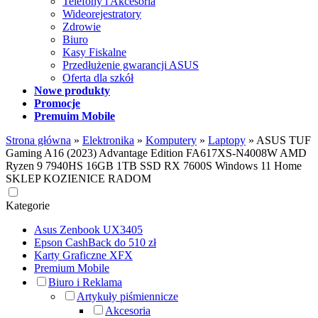
Telefony i Akcesoria
Wideorejestratory
Zdrowie
Biuro
Kasy Fiskalne
Przedłużenie gwarancji ASUS
Oferta dla szkół
Nowe produkty
Promocje
Premuim Mobile
Strona główna
»
Elektronika
»
Komputery
»
Laptopy
»
ASUS TUF
Gaming A16 (2023) Advantage Edition FA617XS-N4008W AMD
Ryzen 9 7940HS 16GB 1TB SSD RX 7600S Windows 11 Home
SKLEP KOZIENICE RADOM
Kategorie
Asus Zenbook UX3405
Epson CashBack do 510 zł
Karty Graficzne XFX
Premium Mobile
Biuro i Reklama
Artykuły piśmiennicze
Akcesoria