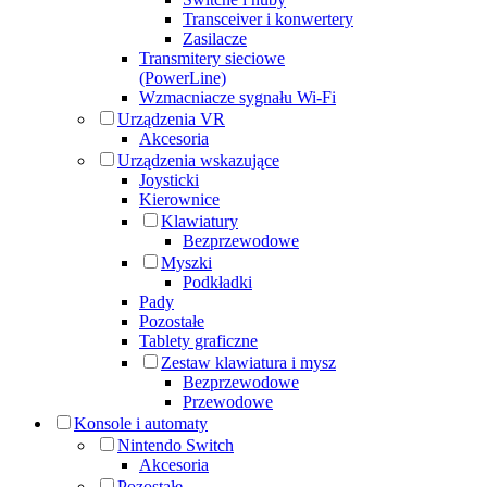
Transceiver i konwertery
Zasilacze
Transmitery sieciowe
(PowerLine)
Wzmacniacze sygnału Wi-Fi
Urządzenia VR
Akcesoria
Urządzenia wskazujące
Joysticki
Kierownice
Klawiatury
Bezprzewodowe
Myszki
Podkładki
Pady
Pozostałe
Tablety graficzne
Zestaw klawiatura i mysz
Bezprzewodowe
Przewodowe
Konsole i automaty
Nintendo Switch
Akcesoria
Pozostałe