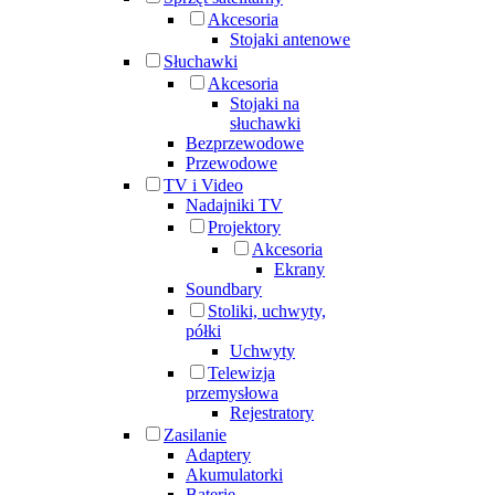
Akcesoria
Stojaki antenowe
Słuchawki
Akcesoria
Stojaki na
słuchawki
Bezprzewodowe
Przewodowe
TV i Video
Nadajniki TV
Projektory
Akcesoria
Ekrany
Soundbary
Stoliki, uchwyty,
półki
Uchwyty
Telewizja
przemysłowa
Rejestratory
Zasilanie
Adaptery
Akumulatorki
Baterie