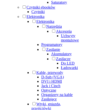
Saturatory
Czytniki ebooków
Czytniki
Elektronika
Elektronika
Narzędzia
Akcesoria
Uchwyty
montażowe
Programatory
Zasilanie
Akumulatory
Zasilacze
Do LED
Ładowarki
Kable, przewody
D-Sub (VGA)
DVI i HDMI
Jack i Cinch
Optyczne
Organizery na kable
Zasilające
Wtyki, gniazda,
przejściówki