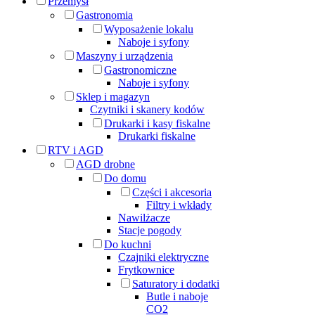
Przemysł
Gastronomia
Wyposażenie lokalu
Naboje i syfony
Maszyny i urządzenia
Gastronomiczne
Naboje i syfony
Sklep i magazyn
Czytniki i skanery kodów
Drukarki i kasy fiskalne
Drukarki fiskalne
RTV i AGD
AGD drobne
Do domu
Części i akcesoria
Filtry i wkłady
Nawilżacze
Stacje pogody
Do kuchni
Czajniki elektryczne
Frytkownice
Saturatory i dodatki
Butle i naboje
CO2