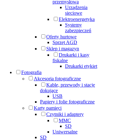
przemysłowa
Urządzenia
sieciowe
Elektroenergetyka
Systemy
zabezpieczeń
Oferty hurtowe
Sprzęt AGD
Sklep i magazyn
Drukarki i kasy
fiskalne
Drukarki etykiet
Fotografia
Akcesoria fotograficzne
Kable, przewody i stacje
dokujące
USB
Papiery i folie fotograficzne
Karty pamięci
Czytniki i adaptery
MMC
SD
Uniwersalne
SD