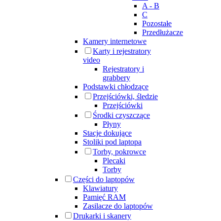
A - B
C
Pozostałe
Przedłużacze
Kamery internetowe
Karty i rejestratory
video
Rejestratory i
grabbery
Podstawki chłodzące
Przejściówki, śledzie
Przejściówki
Środki czyszczące
Płyny
Stacje dokujące
Stoliki pod laptopa
Torby, pokrowce
Plecaki
Torby
Części do laptopów
Klawiatury
Pamięć RAM
Zasilacze do laptopów
Drukarki i skanery