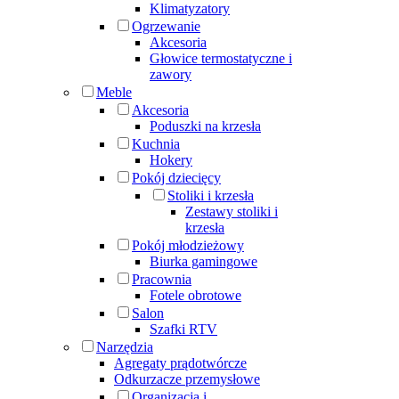
Klimatyzatory
Ogrzewanie
Akcesoria
Głowice termostatyczne i
zawory
Meble
Akcesoria
Poduszki na krzesła
Kuchnia
Hokery
Pokój dziecięcy
Stoliki i krzesła
Zestawy stoliki i
krzesła
Pokój młodzieżowy
Biurka gamingowe
Pracownia
Fotele obrotowe
Salon
Szafki RTV
Narzędzia
Agregaty prądotwórcze
Odkurzacze przemysłowe
Organizacja i