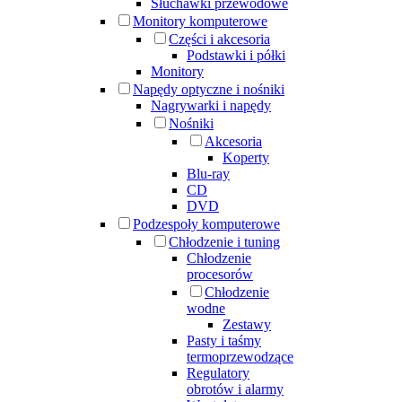
Słuchawki przewodowe
Monitory komputerowe
Części i akcesoria
Podstawki i półki
Monitory
Napędy optyczne i nośniki
Nagrywarki i napędy
Nośniki
Akcesoria
Koperty
Blu-ray
CD
DVD
Podzespoły komputerowe
Chłodzenie i tuning
Chłodzenie
procesorów
Chłodzenie
wodne
Zestawy
Pasty i taśmy
termoprzewodzące
Regulatory
obrotów i alarmy