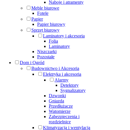
Naboje i atramenty
Meble biurowe
Fotele
Papier
Papier biurowy
Sprzęt biurowy
Laminatory i akcesoria
Folia
Laminatory
Niszczarki
Pozostałe
Dom i Ogród
Budownictwo i Akcesoria
Elektryka i akcesoria
Alarmy
Detektory
Sygnalizatory
Dzwonki
Gniazda
Przedłużacze
Watomierze
Zabezpieczenia i
rozdzielnice
Klimatyzacja i wentylacja