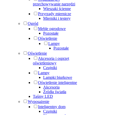
przechowywanie narzędzi
Wieszaki ścienne
Przyrządy miernicze
Mierniki i testery
Ogród
Meble ogrodowe
Pozostałe
Oświetlenie
Lampy
Pozostałe
Oświetlenie
Akcesoria i osprzęt
oświetleniowy
Czujniki
Lampy
Lampki biurkowe
Oświetlenie inteligentne
Akcesoria
Źródła światła
Taśmy LED
Wyposażenie
Inteligentny dom
Czujniki