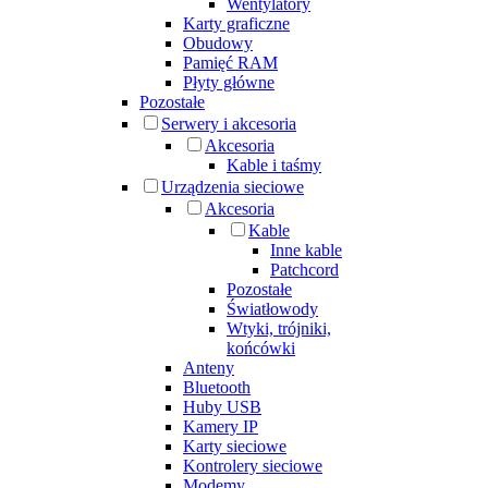
Wentylatory
Karty graficzne
Obudowy
Pamięć RAM
Płyty główne
Pozostałe
Serwery i akcesoria
Akcesoria
Kable i taśmy
Urządzenia sieciowe
Akcesoria
Kable
Inne kable
Patchcord
Pozostałe
Światłowody
Wtyki, trójniki,
końcówki
Anteny
Bluetooth
Huby USB
Kamery IP
Karty sieciowe
Kontrolery sieciowe
Modemy