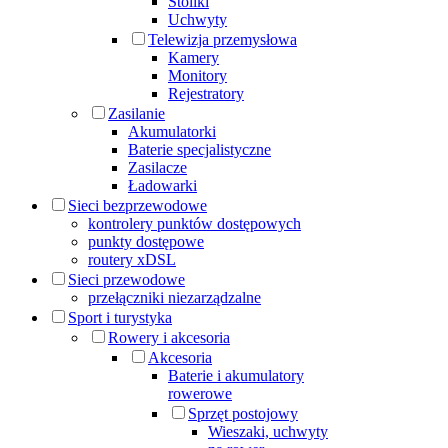
Stoliki
Uchwyty
Telewizja przemysłowa
Kamery
Monitory
Rejestratory
Zasilanie
Akumulatorki
Baterie specjalistyczne
Zasilacze
Ładowarki
Sieci bezprzewodowe
kontrolery punktów dostępowych
punkty dostępowe
routery xDSL
Sieci przewodowe
przełączniki niezarządzalne
Sport i turystyka
Rowery i akcesoria
Akcesoria
Baterie i akumulatory
rowerowe
Sprzęt postojowy
Wieszaki, uchwyty