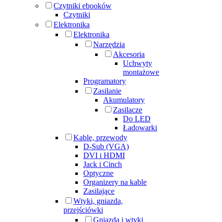
Czytniki ebooków
Czytniki
Elektronika
Elektronika
Narzędzia
Akcesoria
Uchwyty
montażowe
Programatory
Zasilanie
Akumulatory
Zasilacze
Do LED
Ładowarki
Kable, przewody
D-Sub (VGA)
DVI i HDMI
Jack i Cinch
Optyczne
Organizery na kable
Zasilające
Wtyki, gniazda,
przejściówki
Gniazda i wtyki