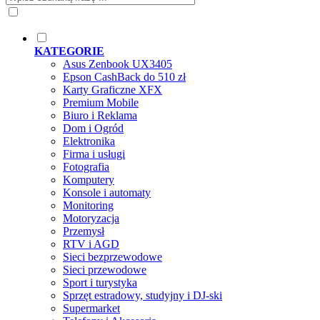
KATEGORIE
Asus Zenbook UX3405
Epson CashBack do 510 zł
Karty Graficzne XFX
Premium Mobile
Biuro i Reklama
Dom i Ogród
Elektronika
Firma i usługi
Fotografia
Komputery
Konsole i automaty
Monitoring
Motoryzacja
Przemysł
RTV i AGD
Sieci bezprzewodowe
Sieci przewodowe
Sport i turystyka
Sprzęt estradowy, studyjny i DJ-ski
Supermarket