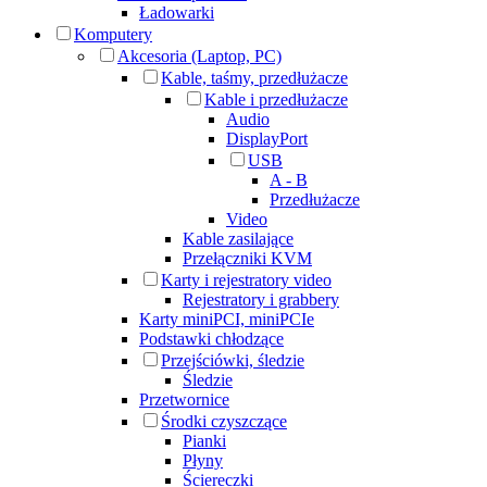
Ładowarki
Komputery
Akcesoria (Laptop, PC)
Kable, taśmy, przedłużacze
Kable i przedłużacze
Audio
DisplayPort
USB
A - B
Przedłużacze
Video
Kable zasilające
Przełączniki KVM
Karty i rejestratory video
Rejestratory i grabbery
Karty miniPCI, miniPCIe
Podstawki chłodzące
Przejściówki, śledzie
Śledzie
Przetwornice
Środki czyszczące
Pianki
Płyny
Ściereczki