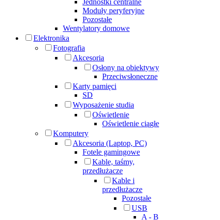
Jednostki centralne
Moduły peryferyjne
Pozostałe
Wentylatory domowe
Elektronika
Fotografia
Akcesoria
Osłony na obiektywy
Przeciwsłoneczne
Karty pamięci
SD
Wyposażenie studia
Oświetlenie
Oświetlenie ciągłe
Komputery
Akcesoria (Laptop, PC)
Fotele gamingowe
Kable, taśmy,
przedłużacze
Kable i
przedłużacze
Pozostałe
USB
A - B