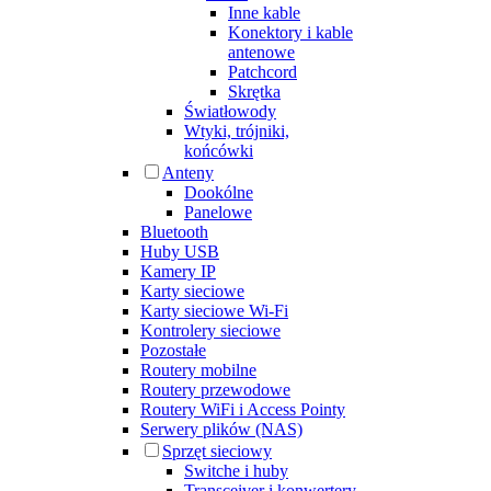
Inne kable
Konektory i kable
antenowe
Patchcord
Skrętka
Światłowody
Wtyki, trójniki,
końcówki
Anteny
Dookólne
Panelowe
Bluetooth
Huby USB
Kamery IP
Karty sieciowe
Karty sieciowe Wi-Fi
Kontrolery sieciowe
Pozostałe
Routery mobilne
Routery przewodowe
Routery WiFi i Access Pointy
Serwery plików (NAS)
Sprzęt sieciowy
Switche i huby
Transceiver i konwertery