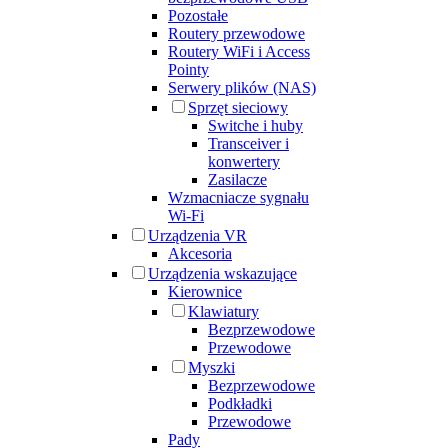
Pozostałe
Routery przewodowe
Routery WiFi i Access
Pointy
Serwery plików (NAS)
Sprzęt sieciowy
Switche i huby
Transceiver i
konwertery
Zasilacze
Wzmacniacze sygnału
Wi-Fi
Urządzenia VR
Akcesoria
Urządzenia wskazujące
Kierownice
Klawiatury
Bezprzewodowe
Przewodowe
Myszki
Bezprzewodowe
Podkładki
Przewodowe
Pady