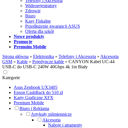
Telefony i Akcesoria
Wideorejestratory
Zdrowie
Biuro
Kasy Fiskalne
Przedłużenie gwarancji ASUS
Oferta dla szkół
Nowe produkty
Promocje
Premuim Mobile
Strona główna
»
Elektronika
»
Telefony i Akcesoria
»
Akcesoria
GSM
»
Kable
»
Pojedyncze kable
»
CANYON Kabel UC-44
USB-C do USB-C 240W 40Gbps 4k 1m Biały
Kategorie
Asus Zenbook UX3405
Epson CashBack do 510 zł
Karty Graficzne XFX
Premium Mobile
Biuro i Reklama
Artykuły piśmiennicze
Akcesoria
Naboje i atramenty