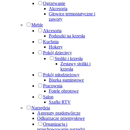
Ogrzewanie
Akcesoria
Głowice termostatyczne i
zawory
Meble
Akcesoria
Poduszki na krzesła
Kuchnia
Hokery
Pokój dziecięcy
Stoliki i krzesła
Zestawy stoliki i
krzesła
Pokój młodzieżowy
Biurka gamingowe
Pracownia
Fotele obrotowe
Salon
Szafki RTV
Narzędzia
Agregaty prądotwórcze
Odkurzacze przemysłowe
Organizacja i
przechowywanie narzędzi