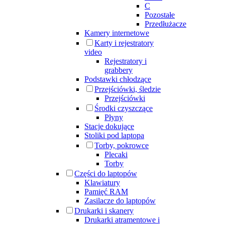
C
Pozostałe
Przedłużacze
Kamery internetowe
Karty i rejestratory
video
Rejestratory i
grabbery
Podstawki chłodzące
Przejściówki, śledzie
Przejściówki
Środki czyszczące
Płyny
Stacje dokujące
Stoliki pod laptopa
Torby, pokrowce
Plecaki
Torby
Części do laptopów
Klawiatury
Pamięć RAM
Zasilacze do laptopów
Drukarki i skanery
Drukarki atramentowe i