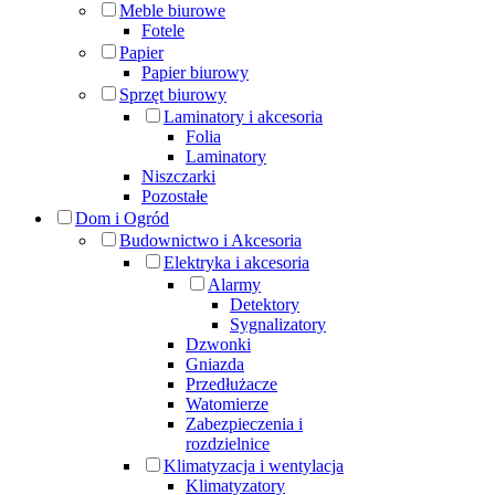
Meble biurowe
Fotele
Papier
Papier biurowy
Sprzęt biurowy
Laminatory i akcesoria
Folia
Laminatory
Niszczarki
Pozostałe
Dom i Ogród
Budownictwo i Akcesoria
Elektryka i akcesoria
Alarmy
Detektory
Sygnalizatory
Dzwonki
Gniazda
Przedłużacze
Watomierze
Zabezpieczenia i
rozdzielnice
Klimatyzacja i wentylacja
Klimatyzatory