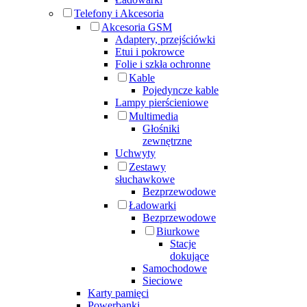
Telefony i Akcesoria
Akcesoria GSM
Adaptery, przejściówki
Etui i pokrowce
Folie i szkła ochronne
Kable
Pojedyncze kable
Lampy pierścieniowe
Multimedia
Głośniki
zewnętrzne
Uchwyty
Zestawy
słuchawkowe
Bezprzewodowe
Ładowarki
Bezprzewodowe
Biurkowe
Stacje
dokujące
Samochodowe
Sieciowe
Karty pamięci
Powerbanki