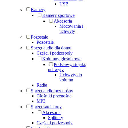
USB
Kamery
Kamery sportowe
Akcesoria
Mocowania i
uchwyty
Pozostałe
Pozostałe
Sprzęt audio dla domu
Części i podzespoły
Kolumny głośnikowe
Podstawy, stojaki,
uchwyty
Uchwyty do
kolumn
Radia
Sprzęt audio przenośny
Głośniki przenośne
MP3
Sprzęt satelitarny
Akcesoria
Splittery
Części i podzespoły