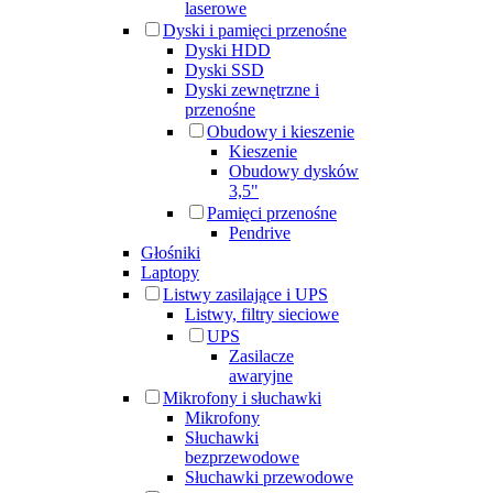
laserowe
Dyski i pamięci przenośne
Dyski HDD
Dyski SSD
Dyski zewnętrzne i
przenośne
Obudowy i kieszenie
Kieszenie
Obudowy dysków
3,5"
Pamięci przenośne
Pendrive
Głośniki
Laptopy
Listwy zasilające i UPS
Listwy, filtry sieciowe
UPS
Zasilacze
awaryjne
Mikrofony i słuchawki
Mikrofony
Słuchawki
bezprzewodowe
Słuchawki przewodowe