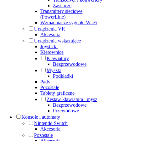
Zasilacze
Transmitery sieciowe
(PowerLine)
Wzmacniacze sygnału Wi-Fi
Urządzenia VR
Akcesoria
Urządzenia wskazujące
Joysticki
Kierownice
Klawiatury
Bezprzewodowe
Myszki
Podkładki
Pady
Pozostałe
Tablety graficzne
Zestaw klawiatura i mysz
Bezprzewodowe
Przewodowe
Konsole i automaty
Nintendo Switch
Akcesoria
Pozostałe
Akcesoria