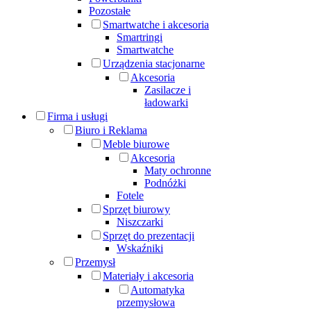
Pozostałe
Smartwatche i akcesoria
Smartringi
Smartwatche
Urządzenia stacjonarne
Akcesoria
Zasilacze i
ładowarki
Firma i usługi
Biuro i Reklama
Meble biurowe
Akcesoria
Maty ochronne
Podnóżki
Fotele
Sprzęt biurowy
Niszczarki
Sprzęt do prezentacji
Wskaźniki
Przemysł
Materiały i akcesoria
Automatyka
przemysłowa