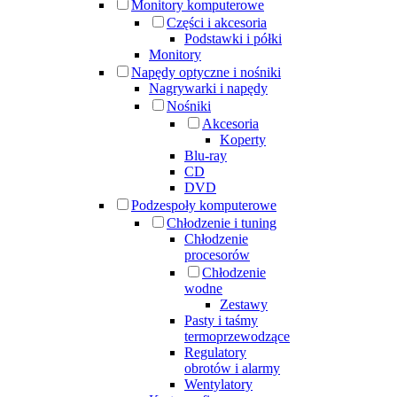
Monitory komputerowe
Części i akcesoria
Podstawki i półki
Monitory
Napędy optyczne i nośniki
Nagrywarki i napędy
Nośniki
Akcesoria
Koperty
Blu-ray
CD
DVD
Podzespoły komputerowe
Chłodzenie i tuning
Chłodzenie
procesorów
Chłodzenie
wodne
Zestawy
Pasty i taśmy
termoprzewodzące
Regulatory
obrotów i alarmy
Wentylatory