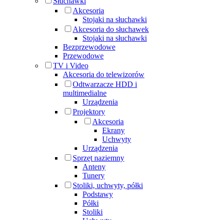
Słuchawki
Akcesoria
Stojaki na słuchawki
Akcesoria do słuchawek
Stojaki na słuchawki
Bezprzewodowe
Przewodowe
TV i Video
Akcesoria do telewizorów
Odtwarzacze HDD i
multimedialne
Urządzenia
Projektory
Akcesoria
Ekrany
Uchwyty
Urządzenia
Sprzęt naziemny
Anteny
Tunery
Stoliki, uchwyty, półki
Podstawy
Półki
Stoliki