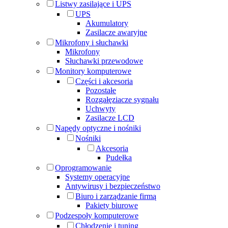
Listwy zasilające i UPS
UPS
Akumulatory
Zasilacze awaryjne
Mikrofony i słuchawki
Mikrofony
Słuchawki przewodowe
Monitory komputerowe
Części i akcesoria
Pozostałe
Rozgałęziacze sygnału
Uchwyty
Zasilacze LCD
Napędy optyczne i nośniki
Nośniki
Akcesoria
Pudełka
Oprogramowanie
Systemy operacyjne
Antywirusy i bezpieczeństwo
Biuro i zarządzanie firmą
Pakiety biurowe
Podzespoły komputerowe
Chłodzenie i tuning