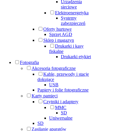
Urządzenia
sieciowe
Elektroenergetyka
Systemy
zabezpieczeń
Oferty hurtowe
Sprzęt AGD
Sklep i magazyn
Drukarki i kasy
fiskalne
Drukarki etykiet
Fotografia
Akcesoria fotograficzne
Kable, przewody i stacje
dokujące
USB
Papiery i folie fotograficzne
Karty pamięci
Czytniki i adaptery
MMC
SD
Uniwersalne
SD
Zasilanie aparatów