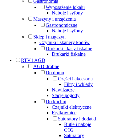
Gastronomia
Wyposażenie lokalu
Naboje i syfony
Maszyny i urządzenia
Gastronomiczne
Naboje i syfony
Sklep i magazyn
Czytniki i skanery kodów
Drukarki i kasy fiskalne
Drukarki fiskalne
RTV i AGD
AGD drobne
Do domu
Części i akcesoria
Filtry i wkłady
Nawilżacze
Stacje pogody
Do kuchni
Czajniki elektryczne
Frytkownice
Saturatory i dodatki
Butle i naboje
CO2
Saturatory