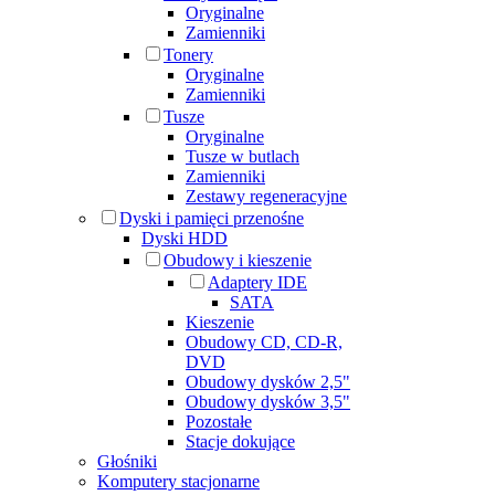
Oryginalne
Zamienniki
Tonery
Oryginalne
Zamienniki
Tusze
Oryginalne
Tusze w butlach
Zamienniki
Zestawy regeneracyjne
Dyski i pamięci przenośne
Dyski HDD
Obudowy i kieszenie
Adaptery IDE
SATA
Kieszenie
Obudowy CD, CD-R,
DVD
Obudowy dysków 2,5"
Obudowy dysków 3,5"
Pozostałe
Stacje dokujące
Głośniki
Komputery stacjonarne