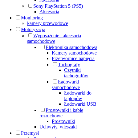
Sony PlayStation 5 (PS5)
Akcesoria
Monitoring
kamery przewodowe
Motoryzacja
Wyposażenie i akcesoria
samochodowe
Elektronika samochodowa
Kamery samochodowe
Przetwornice napięcia
Tachografy
Czytniki
tachografów
Ładowarki
samochodowe
Ładowarki do
laptopów
Ładowarki USB
Prostowniki i kable
rozruchowe
Prostowniki
Uchwyty, wieszaki
Przemysł