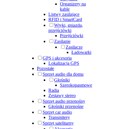
Organizery na
kable
Listwy zasilające
RFID i SmartCard
Wtyki, gniazda,
przejściówki
Przejściówki
Zasilanie
Zasilacze
Ładowarki
GPS i akcesoria
Lokalizacja GPS
Pozostałe
Sprzęt audio dla domu
Głośniki
Szerokopasmowe
Radia
Zestawy stereo
Sprzęt audio przenośny
Głośniki przenośne
Sprzęt car audio
Transmitery
Sprzęt satelitarny
Akcesoria