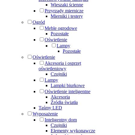
Wieszaki ścienne
Przyrządy miernicze
Mierniki i testery
Ogród
Meble ogrodowe
Pozostałe
Oświetlenie
Lampy
Pozostałe
Oświetlenie
Akcesoria i osprzęt
oświetleniowy
Czujniki
Lampy
Lampki biurkowe
Oświetlenie inteligentne
Akcesoria
Źródła światła
Taśmy LED
Wyposażenie
Inteligentny dom
Czujniki
Elementy wykonawcze