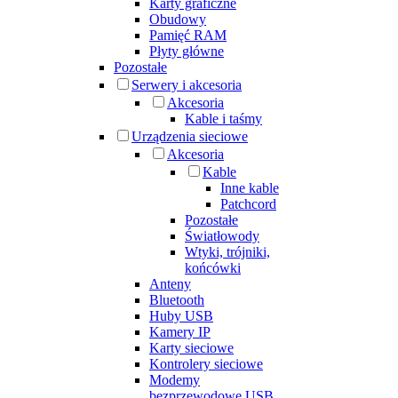
Karty graficzne
Obudowy
Pamięć RAM
Płyty główne
Pozostałe
Serwery i akcesoria
Akcesoria
Kable i taśmy
Urządzenia sieciowe
Akcesoria
Kable
Inne kable
Patchcord
Pozostałe
Światłowody
Wtyki, trójniki,
końcówki
Anteny
Bluetooth
Huby USB
Kamery IP
Karty sieciowe
Kontrolery sieciowe
Modemy
bezprzewodowe USB