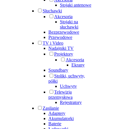
Stojaki antenowe
Słuchawki
Akcesoria
Stojaki na
słuchawki
Bezprzewodowe
Przewodowe
TV i Video
Nadajniki TV
Projektory
Akcesoria
Ekrany
Soundbary
Stoliki, uchwyty,
półki
Uchwyty
Telewizja
przemysłowa
Rejestratory
Zasilanie
Adaptery
Akumulatorki
Baterie
Ładowarki