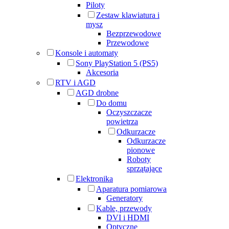
Piloty
Zestaw klawiatura i
mysz
Bezprzewodowe
Przewodowe
Konsole i automaty
Sony PlayStation 5 (PS5)
Akcesoria
RTV i AGD
AGD drobne
Do domu
Oczyszczacze
powietrza
Odkurzacze
Odkurzacze
pionowe
Roboty
sprzątające
Elektronika
Aparatura pomiarowa
Generatory
Kable, przewody
DVI i HDMI
Optyczne