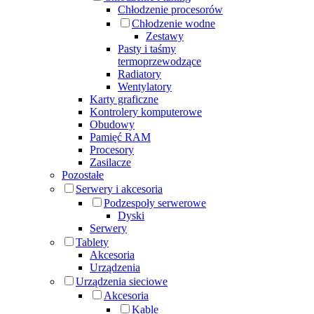
Chłodzenie procesorów
Chłodzenie wodne
Zestawy
Pasty i taśmy
termoprzewodzące
Radiatory
Wentylatory
Karty graficzne
Kontrolery komputerowe
Obudowy
Pamięć RAM
Procesory
Zasilacze
Pozostałe
Serwery i akcesoria
Podzespoły serwerowe
Dyski
Serwery
Tablety
Akcesoria
Urządzenia
Urządzenia sieciowe
Akcesoria
Kable