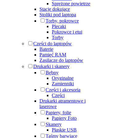
Sprężone powietrze
Stacje dokujące
Stoliki pod laptopa
Torby, pokrowce
Plecaki
Pokrowce i etui
Torby
Części do laptopów
Baterie
Pamięć RAM
Zasilacze do laptopów
Drukarki i skanery
Bębny
Oryginalne
Zamienniki
Części i akcesoria
Części
Drukarki atramentowe i
laserowe
Papiery, folie
Papiery Foto
Skanery
Płaskie USB
Taśmy barwiące