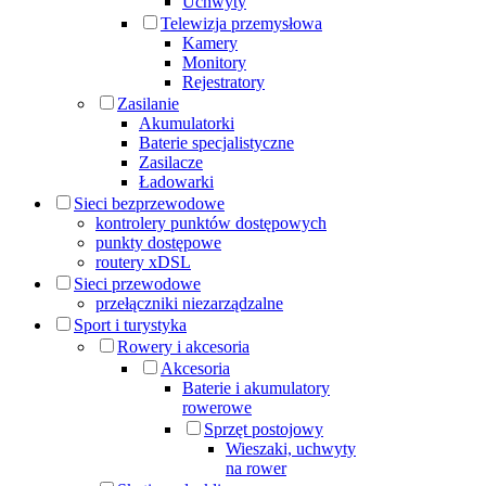
Uchwyty
Telewizja przemysłowa
Kamery
Monitory
Rejestratory
Zasilanie
Akumulatorki
Baterie specjalistyczne
Zasilacze
Ładowarki
Sieci bezprzewodowe
kontrolery punktów dostępowych
punkty dostępowe
routery xDSL
Sieci przewodowe
przełączniki niezarządzalne
Sport i turystyka
Rowery i akcesoria
Akcesoria
Baterie i akumulatory
rowerowe
Sprzęt postojowy
Wieszaki, uchwyty
na rower