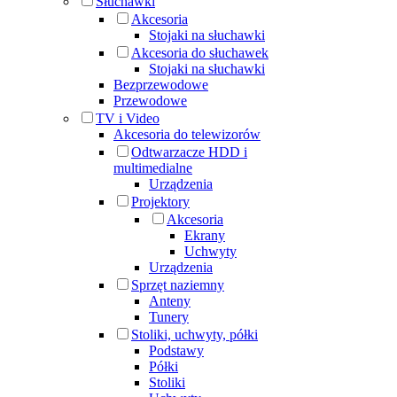
Słuchawki
Akcesoria
Stojaki na słuchawki
Akcesoria do słuchawek
Stojaki na słuchawki
Bezprzewodowe
Przewodowe
TV i Video
Akcesoria do telewizorów
Odtwarzacze HDD i
multimedialne
Urządzenia
Projektory
Akcesoria
Ekrany
Uchwyty
Urządzenia
Sprzęt naziemny
Anteny
Tunery
Stoliki, uchwyty, półki
Podstawy
Półki
Stoliki