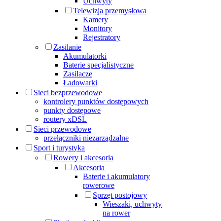
Uchwyty
Telewizja przemysłowa
Kamery
Monitory
Rejestratory
Zasilanie
Akumulatorki
Baterie specjalistyczne
Zasilacze
Ładowarki
Sieci bezprzewodowe
kontrolery punktów dostępowych
punkty dostępowe
routery xDSL
Sieci przewodowe
przełączniki niezarządzalne
Sport i turystyka
Rowery i akcesoria
Akcesoria
Baterie i akumulatory
rowerowe
Sprzęt postojowy
Wieszaki, uchwyty
na rower