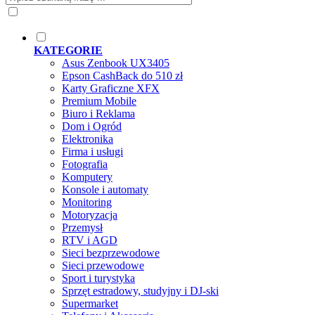
KATEGORIE
Asus Zenbook UX3405
Epson CashBack do 510 zł
Karty Graficzne XFX
Premium Mobile
Biuro i Reklama
Dom i Ogród
Elektronika
Firma i usługi
Fotografia
Komputery
Konsole i automaty
Monitoring
Motoryzacja
Przemysł
RTV i AGD
Sieci bezprzewodowe
Sieci przewodowe
Sport i turystyka
Sprzęt estradowy, studyjny i DJ-ski
Supermarket