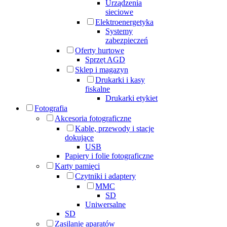
Urządzenia
sieciowe
Elektroenergetyka
Systemy
zabezpieczeń
Oferty hurtowe
Sprzęt AGD
Sklep i magazyn
Drukarki i kasy
fiskalne
Drukarki etykiet
Fotografia
Akcesoria fotograficzne
Kable, przewody i stacje
dokujące
USB
Papiery i folie fotograficzne
Karty pamięci
Czytniki i adaptery
MMC
SD
Uniwersalne
SD
Zasilanie aparatów