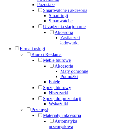
Pozostałe
Smartwatche i akcesoria
Smartringi
Smartwatche
Urządzenia stacjonarne
Akcesoria
Zasilacze i
ładowarki
Firma i usługi
Biuro i Reklama
Meble biurowe
Akcesoria
Maty ochronne
Podnóżki
Fotele
Sprzęt biurowy
Niszczarki
Sprzęt do prezentacji
Wskaźniki
Przemysł
Materiały i akcesoria
Automatyka
przemysłowa