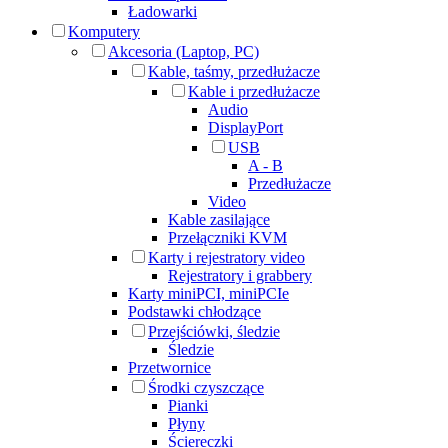
Ładowarki
Komputery
Akcesoria (Laptop, PC)
Kable, taśmy, przedłużacze
Kable i przedłużacze
Audio
DisplayPort
USB
A - B
Przedłużacze
Video
Kable zasilające
Przełączniki KVM
Karty i rejestratory video
Rejestratory i grabbery
Karty miniPCI, miniPCIe
Podstawki chłodzące
Przejściówki, śledzie
Śledzie
Przetwornice
Środki czyszczące
Pianki
Płyny
Ściereczki