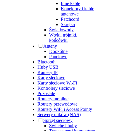
Inne kable
Konektory i kable
antenowe
Patchcord
Skrętka
Światłowody
Wtyki, trójniki,
końcówki
Anteny
Dookólne
Panelowe
Bluetooth
Huby USB
Kamery IP
Karty sieciowe
Karty sieciowe Wi-Fi
Kontrolery sieciowe
Pozostałe
Routery mobilne
Routery przewodowe
Routery WiFi i Access Pointy
Serwery plików (NAS)
Sprzęt sieciowy
Switche i huby
Transceiver i konwertery