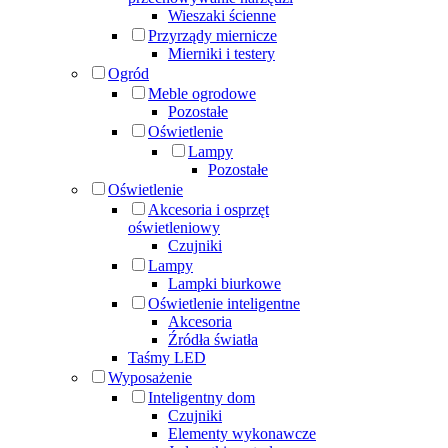
Wieszaki ścienne
Przyrządy miernicze
Mierniki i testery
Ogród
Meble ogrodowe
Pozostałe
Oświetlenie
Lampy
Pozostałe
Oświetlenie
Akcesoria i osprzęt
oświetleniowy
Czujniki
Lampy
Lampki biurkowe
Oświetlenie inteligentne
Akcesoria
Źródła światła
Taśmy LED
Wyposażenie
Inteligentny dom
Czujniki
Elementy wykonawcze