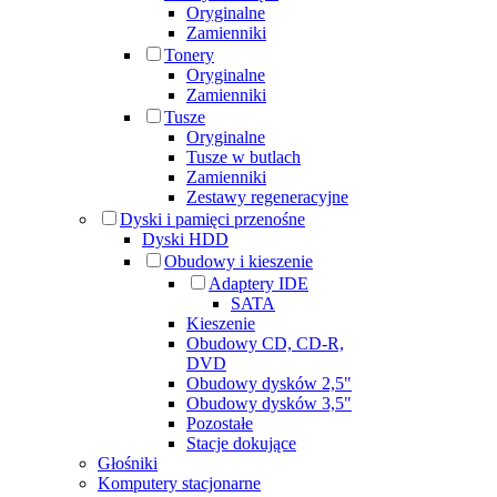
Oryginalne
Zamienniki
Tonery
Oryginalne
Zamienniki
Tusze
Oryginalne
Tusze w butlach
Zamienniki
Zestawy regeneracyjne
Dyski i pamięci przenośne
Dyski HDD
Obudowy i kieszenie
Adaptery IDE
SATA
Kieszenie
Obudowy CD, CD-R,
DVD
Obudowy dysków 2,5"
Obudowy dysków 3,5"
Pozostałe
Stacje dokujące
Głośniki
Komputery stacjonarne