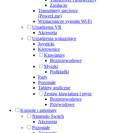
Zasilacze
Transmitery sieciowe
(PowerLine)
Wzmacniacze sygnału Wi-Fi
Urządzenia VR
Akcesoria
Urządzenia wskazujące
Joysticki
Kierownice
Klawiatury
Bezprzewodowe
Myszki
Podkładki
Pady
Pozostałe
Tablety graficzne
Zestaw klawiatura i mysz
Bezprzewodowe
Przewodowe
Konsole i automaty
Nintendo Switch
Akcesoria
Pozostałe
Akcesoria