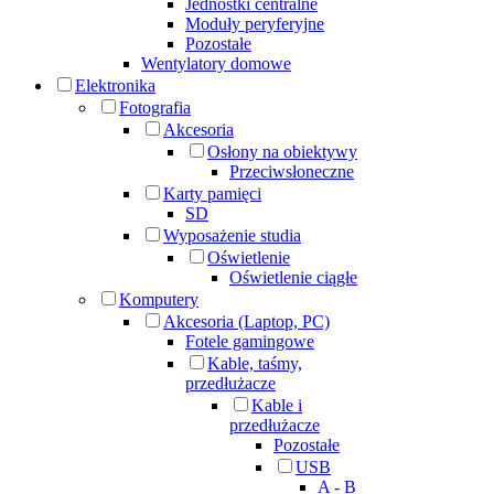
Jednostki centralne
Moduły peryferyjne
Pozostałe
Wentylatory domowe
Elektronika
Fotografia
Akcesoria
Osłony na obiektywy
Przeciwsłoneczne
Karty pamięci
SD
Wyposażenie studia
Oświetlenie
Oświetlenie ciągłe
Komputery
Akcesoria (Laptop, PC)
Fotele gamingowe
Kable, taśmy,
przedłużacze
Kable i
przedłużacze
Pozostałe
USB
A - B