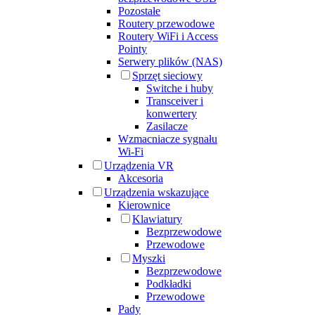
Pozostałe
Routery przewodowe
Routery WiFi i Access
Pointy
Serwery plików (NAS)
Sprzęt sieciowy
Switche i huby
Transceiver i
konwertery
Zasilacze
Wzmacniacze sygnału
Wi-Fi
Urządzenia VR
Akcesoria
Urządzenia wskazujące
Kierownice
Klawiatury
Bezprzewodowe
Przewodowe
Myszki
Bezprzewodowe
Podkładki
Przewodowe
Pady