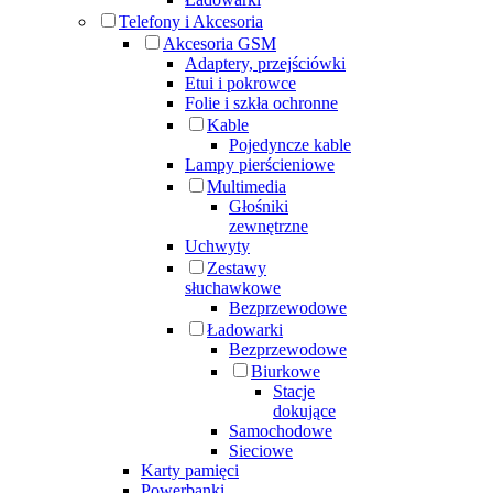
Telefony i Akcesoria
Akcesoria GSM
Adaptery, przejściówki
Etui i pokrowce
Folie i szkła ochronne
Kable
Pojedyncze kable
Lampy pierścieniowe
Multimedia
Głośniki
zewnętrzne
Uchwyty
Zestawy
słuchawkowe
Bezprzewodowe
Ładowarki
Bezprzewodowe
Biurkowe
Stacje
dokujące
Samochodowe
Sieciowe
Karty pamięci
Powerbanki