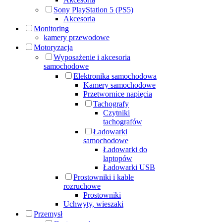
Sony PlayStation 5 (PS5)
Akcesoria
Monitoring
kamery przewodowe
Motoryzacja
Wyposażenie i akcesoria
samochodowe
Elektronika samochodowa
Kamery samochodowe
Przetwornice napięcia
Tachografy
Czytniki
tachografów
Ładowarki
samochodowe
Ładowarki do
laptopów
Ładowarki USB
Prostowniki i kable
rozruchowe
Prostowniki
Uchwyty, wieszaki
Przemysł