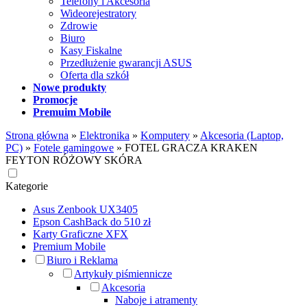
Telefony i Akcesoria
Wideorejestratory
Zdrowie
Biuro
Kasy Fiskalne
Przedłużenie gwarancji ASUS
Oferta dla szkół
Nowe produkty
Promocje
Premuim Mobile
Strona główna
»
Elektronika
»
Komputery
»
Akcesoria (Laptop,
PC)
»
Fotele gamingowe
»
FOTEL GRACZA KRAKEN
FEYTON RÓŻOWY SKÓRA
Kategorie
Asus Zenbook UX3405
Epson CashBack do 510 zł
Karty Graficzne XFX
Premium Mobile
Biuro i Reklama
Artykuły piśmiennicze
Akcesoria
Naboje i atramenty