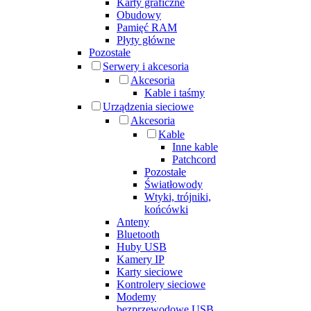
Karty graficzne
Obudowy
Pamięć RAM
Płyty główne
Pozostałe
Serwery i akcesoria
Akcesoria
Kable i taśmy
Urządzenia sieciowe
Akcesoria
Kable
Inne kable
Patchcord
Pozostałe
Światłowody
Wtyki, trójniki,
końcówki
Anteny
Bluetooth
Huby USB
Kamery IP
Karty sieciowe
Kontrolery sieciowe
Modemy
bezprzewodowe USB