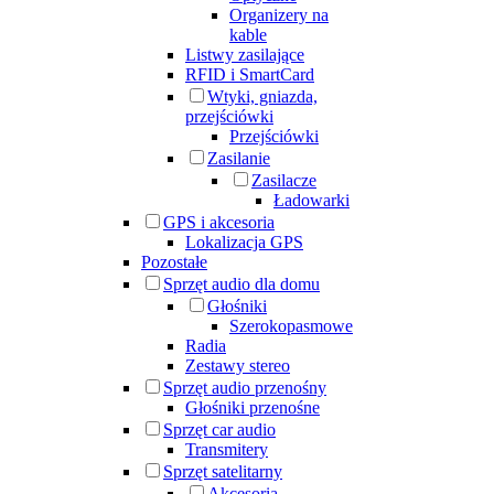
Organizery na
kable
Listwy zasilające
RFID i SmartCard
Wtyki, gniazda,
przejściówki
Przejściówki
Zasilanie
Zasilacze
Ładowarki
GPS i akcesoria
Lokalizacja GPS
Pozostałe
Sprzęt audio dla domu
Głośniki
Szerokopasmowe
Radia
Zestawy stereo
Sprzęt audio przenośny
Głośniki przenośne
Sprzęt car audio
Transmitery
Sprzęt satelitarny
Akcesoria