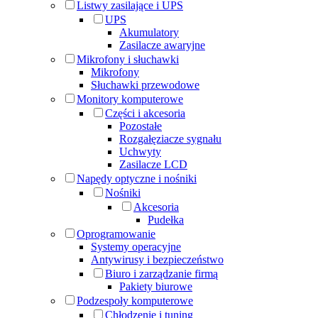
Listwy zasilające i UPS
UPS
Akumulatory
Zasilacze awaryjne
Mikrofony i słuchawki
Mikrofony
Słuchawki przewodowe
Monitory komputerowe
Części i akcesoria
Pozostałe
Rozgałęziacze sygnału
Uchwyty
Zasilacze LCD
Napędy optyczne i nośniki
Nośniki
Akcesoria
Pudełka
Oprogramowanie
Systemy operacyjne
Antywirusy i bezpieczeństwo
Biuro i zarządzanie firmą
Pakiety biurowe
Podzespoły komputerowe
Chłodzenie i tuning