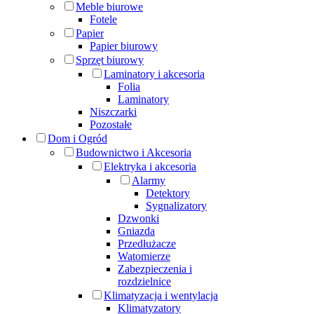
Meble biurowe
Fotele
Papier
Papier biurowy
Sprzęt biurowy
Laminatory i akcesoria
Folia
Laminatory
Niszczarki
Pozostałe
Dom i Ogród
Budownictwo i Akcesoria
Elektryka i akcesoria
Alarmy
Detektory
Sygnalizatory
Dzwonki
Gniazda
Przedłużacze
Watomierze
Zabezpieczenia i
rozdzielnice
Klimatyzacja i wentylacja
Klimatyzatory