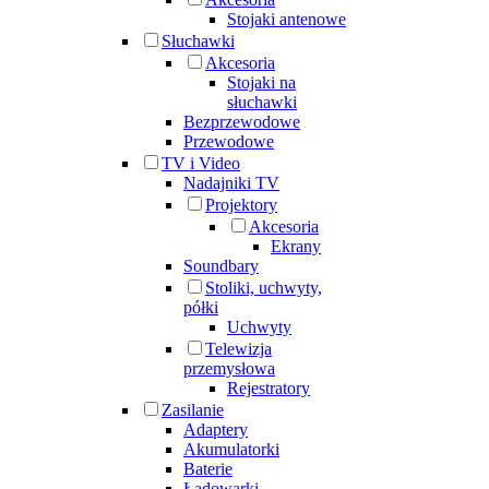
Stojaki antenowe
Słuchawki
Akcesoria
Stojaki na
słuchawki
Bezprzewodowe
Przewodowe
TV i Video
Nadajniki TV
Projektory
Akcesoria
Ekrany
Soundbary
Stoliki, uchwyty,
półki
Uchwyty
Telewizja
przemysłowa
Rejestratory
Zasilanie
Adaptery
Akumulatorki
Baterie
Ładowarki