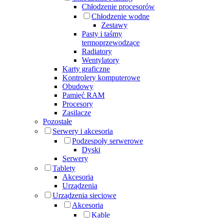
Chłodzenie procesorów
Chłodzenie wodne
Zestawy
Pasty i taśmy
termoprzewodzące
Radiatory
Wentylatory
Karty graficzne
Kontrolery komputerowe
Obudowy
Pamięć RAM
Procesory
Zasilacze
Pozostałe
Serwery i akcesoria
Podzespoły serwerowe
Dyski
Serwery
Tablety
Akcesoria
Urządzenia
Urządzenia sieciowe
Akcesoria
Kable