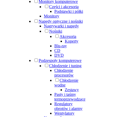
Monitory komputerowe
Części i akcesoria
Podstawki i półki
Monitory
Napędy optyczne i nośniki
Nagrywarki i napędy
Nośniki
Akcesoria
Koperty
Blu-ray
CD
DVD
Podzespoły komputerowe
Chłodzenie i tuning
Chłodzenie
procesorów
Chłodzenie
wodne
Zestawy
Pasty i taśmy
termoprzewodzące
Regulatory
obrotów i alarmy
Wentylatory