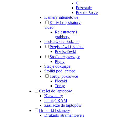
C
Pozostałe
Przedłużacze
Kamery internetowe
Karty i rejestratory
video
Rejestratory i
grabbery
Podstawki chłodzące
Przejściówki, śledzie
Przejściówki
Środki czyszczące
Płyny
Stacje dokujące
Stoliki pod laptopa
Torby, pokrowce
Plecaki
Torby
Części do laptopów
Klawiatury
Pamięć RAM
Zasilacze do laptopów
Drukarki i skanery
Drukarki atramentowe i