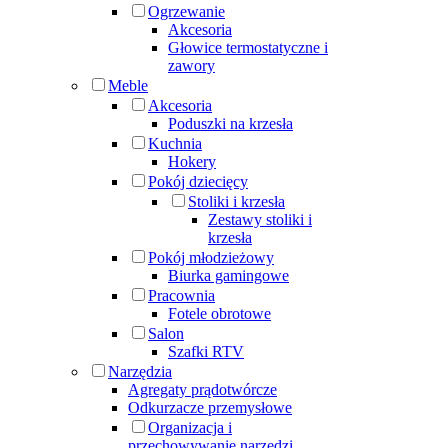
Ogrzewanie
Akcesoria
Głowice termostatyczne i
zawory
Meble
Akcesoria
Poduszki na krzesła
Kuchnia
Hokery
Pokój dziecięcy
Stoliki i krzesła
Zestawy stoliki i
krzesła
Pokój młodzieżowy
Biurka gamingowe
Pracownia
Fotele obrotowe
Salon
Szafki RTV
Narzędzia
Agregaty prądotwórcze
Odkurzacze przemysłowe
Organizacja i
przechowywanie narzędzi