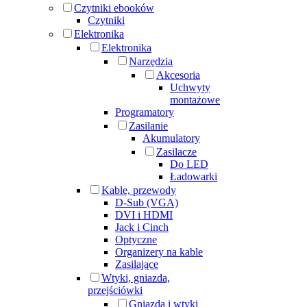
Czytniki ebooków
Czytniki
Elektronika
Elektronika
Narzędzia
Akcesoria
Uchwyty
montażowe
Programatory
Zasilanie
Akumulatory
Zasilacze
Do LED
Ładowarki
Kable, przewody
D-Sub (VGA)
DVI i HDMI
Jack i Cinch
Optyczne
Organizery na kable
Zasilające
Wtyki, gniazda,
przejściówki
Gniazda i wtyki