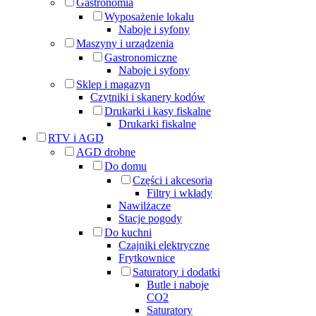
Gastronomia
Wyposażenie lokalu
Naboje i syfony
Maszyny i urządzenia
Gastronomiczne
Naboje i syfony
Sklep i magazyn
Czytniki i skanery kodów
Drukarki i kasy fiskalne
Drukarki fiskalne
RTV i AGD
AGD drobne
Do domu
Części i akcesoria
Filtry i wkłady
Nawilżacze
Stacje pogody
Do kuchni
Czajniki elektryczne
Frytkownice
Saturatory i dodatki
Butle i naboje
CO2
Saturatory