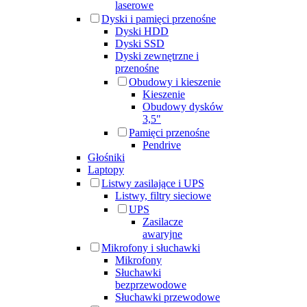
laserowe
Dyski i pamięci przenośne
Dyski HDD
Dyski SSD
Dyski zewnętrzne i
przenośne
Obudowy i kieszenie
Kieszenie
Obudowy dysków
3,5"
Pamięci przenośne
Pendrive
Głośniki
Laptopy
Listwy zasilające i UPS
Listwy, filtry sieciowe
UPS
Zasilacze
awaryjne
Mikrofony i słuchawki
Mikrofony
Słuchawki
bezprzewodowe
Słuchawki przewodowe