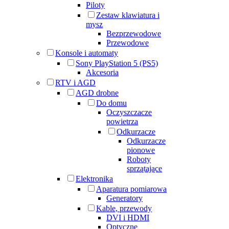
Piloty
Zestaw klawiatura i
mysz
Bezprzewodowe
Przewodowe
Konsole i automaty
Sony PlayStation 5 (PS5)
Akcesoria
RTV i AGD
AGD drobne
Do domu
Oczyszczacze
powietrza
Odkurzacze
Odkurzacze
pionowe
Roboty
sprzątające
Elektronika
Aparatura pomiarowa
Generatory
Kable, przewody
DVI i HDMI
Optyczne