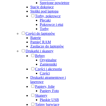
Sprężone powietrze
Stacje dokujące
Stoliki pod laptopa
Torby, pokrowce
Plecaki
Pokrowce i etui
Torby
Części do laptopów
Baterie
Pamięć RAM
Zasilacze do laptopów
Drukarki i skanery
Bębny
Oryginalne
Zamienniki
Części i akcesoria
Części
Drukarki atramentowe i
laserowe
Papiery, folie
Papiery Foto
Skanery
Płaskie USB
Taśmy barwiące