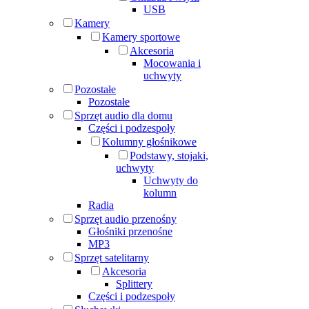
USB
Kamery
Kamery sportowe
Akcesoria
Mocowania i
uchwyty
Pozostałe
Pozostałe
Sprzęt audio dla domu
Części i podzespoły
Kolumny głośnikowe
Podstawy, stojaki,
uchwyty
Uchwyty do
kolumn
Radia
Sprzęt audio przenośny
Głośniki przenośne
MP3
Sprzęt satelitarny
Akcesoria
Splittery
Części i podzespoły