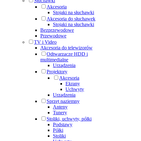
Słuchawki
Akcesoria
Stojaki na słuchawki
Akcesoria do słuchawek
Stojaki na słuchawki
Bezprzewodowe
Przewodowe
TV i Video
Akcesoria do telewizorów
Odtwarzacze HDD i
multimedialne
Urządzenia
Projektory
Akcesoria
Ekrany
Uchwyty
Urządzenia
Sprzęt naziemny
Anteny
Tunery
Stoliki, uchwyty, półki
Podstawy
Półki
Stoliki