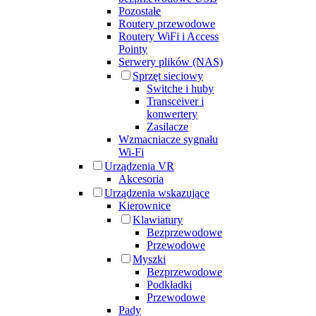
Pozostałe
Routery przewodowe
Routery WiFi i Access
Pointy
Serwery plików (NAS)
Sprzęt sieciowy
Switche i huby
Transceiver i
konwertery
Zasilacze
Wzmacniacze sygnału
Wi-Fi
Urządzenia VR
Akcesoria
Urządzenia wskazujące
Kierownice
Klawiatury
Bezprzewodowe
Przewodowe
Myszki
Bezprzewodowe
Podkładki
Przewodowe
Pady