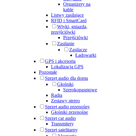
Organizery na
kable
Listwy zasilające
RFID i SmartCard
Wtyki, gniazda,
przejściówki
Przejściówki
Zasilanie
Zasilacze
Ładowarki
GPS i akcesoria
Lokalizacja GPS
Pozostałe
Sprzęt audio dla domu
Głośniki
Szerokopasmowe
Radia
Zestawy stereo
Sprzęt audio przenośny
Głośniki przenośne
Sprzęt car audio
Transmitery
Sprzęt satelitarny
Akcesoria