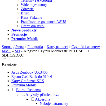
Telefony i Akcesoria
Wideorejestratory
Zdrowie
Biuro
Kasy Fiskalne
Przedłużenie gwarancji ASUS
Oferta dla szkół
Nowe produkty
Promocje
Premuim Mobile
Strona główna
»
Fotografia
»
Karty pamięci
»
Czytniki i adaptery
»
MMC
»
SD
»
Kingston Czytnik MobileLite Plus USB 3.1
SDHC/SDXC
Kategorie
Asus Zenbook UX3405
Epson CashBack do 510 zł
Karty Graficzne XFX
Premium Mobile
Biuro i Reklama
Artykuły piśmiennicze
Akcesoria
Naboje i atramenty