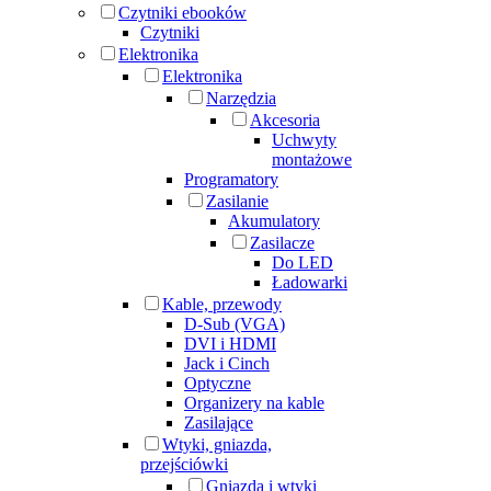
Czytniki ebooków
Czytniki
Elektronika
Elektronika
Narzędzia
Akcesoria
Uchwyty
montażowe
Programatory
Zasilanie
Akumulatory
Zasilacze
Do LED
Ładowarki
Kable, przewody
D-Sub (VGA)
DVI i HDMI
Jack i Cinch
Optyczne
Organizery na kable
Zasilające
Wtyki, gniazda,
przejściówki
Gniazda i wtyki