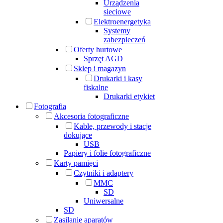
Urządzenia
sieciowe
Elektroenergetyka
Systemy
zabezpieczeń
Oferty hurtowe
Sprzęt AGD
Sklep i magazyn
Drukarki i kasy
fiskalne
Drukarki etykiet
Fotografia
Akcesoria fotograficzne
Kable, przewody i stacje
dokujące
USB
Papiery i folie fotograficzne
Karty pamięci
Czytniki i adaptery
MMC
SD
Uniwersalne
SD
Zasilanie aparatów