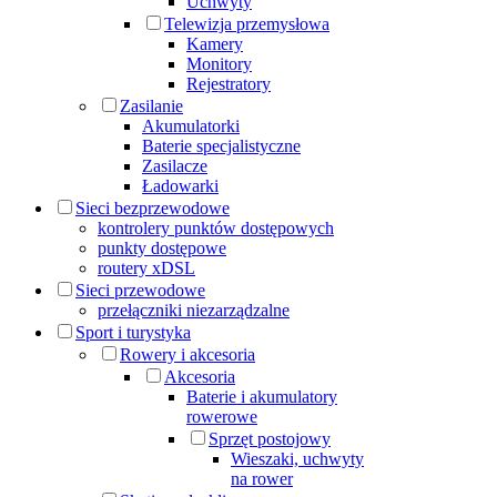
Uchwyty
Telewizja przemysłowa
Kamery
Monitory
Rejestratory
Zasilanie
Akumulatorki
Baterie specjalistyczne
Zasilacze
Ładowarki
Sieci bezprzewodowe
kontrolery punktów dostępowych
punkty dostępowe
routery xDSL
Sieci przewodowe
przełączniki niezarządzalne
Sport i turystyka
Rowery i akcesoria
Akcesoria
Baterie i akumulatory
rowerowe
Sprzęt postojowy
Wieszaki, uchwyty
na rower