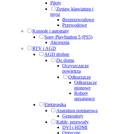
Piloty
Zestaw klawiatura i
mysz
Bezprzewodowe
Przewodowe
Konsole i automaty
Sony PlayStation 5 (PS5)
Akcesoria
RTV i AGD
AGD drobne
Do domu
Oczyszczacze
powietrza
Odkurzacze
Odkurzacze
pionowe
Roboty
sprzątające
Elektronika
Aparatura pomiarowa
Generatory
Kable, przewody
DVI i HDMI
Optyczne