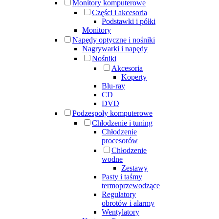
Monitory komputerowe
Części i akcesoria
Podstawki i półki
Monitory
Napędy optyczne i nośniki
Nagrywarki i napędy
Nośniki
Akcesoria
Koperty
Blu-ray
CD
DVD
Podzespoły komputerowe
Chłodzenie i tuning
Chłodzenie
procesorów
Chłodzenie
wodne
Zestawy
Pasty i taśmy
termoprzewodzące
Regulatory
obrotów i alarmy
Wentylatory