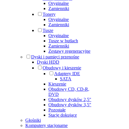
Oryginalne
Zamienniki
Tonery
Oryginalne
Zamienniki
Tusze
Oryginalne
Tusze w butlach
Zamienniki
Zestawy regeneracyjne
Dyski i pamięci przenośne
Dyski HDD
Obudowy i kieszenie
Adaptery IDE
SATA
Kieszenie
Obudowy CD, CD-R,
DVD
Obudowy dysków 2,5"
Obudowy dysków 3,5"
Pozostałe
Stacje dokujące
Głośniki
Komputery stacjonarne