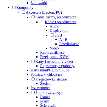
Ładowarki
Komputery
Akcesoria (Laptop, PC)
Kable, taśmy, przedłużacze
Kable i przedłużacze
Audio
DisplayPort
USB
A - B
Przedłużacze
Video
Kable zasilające
Przełączniki KVM
Karty i rejestratory video
Rejestratory i grabbery
Karty miniPCI, miniPCIe
Podstawki chłodzące
Przejściówki, śledzie
Śledzie
Przetwornice
Środki czyszczące
Pianki
Płyny
Ściereczki