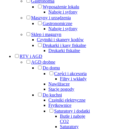
Gastronomia
Wyposażenie lokalu
Naboje i syfony
Maszyny i urządzenia
Gastronomiczne
Naboje i syfony
Sklep i magazyn
Czytniki i skanery kodów
Drukarki i kasy fiskalne
Drukarki fiskalne
RTV i AGD
AGD drobne
Do domu
Części i akcesoria
Filtry i wkłady
Nawilżacze
Stacje pogody
Do kuchni
Czajniki elektryczne
Frytkownice
Saturatory i dodatki
Butle i naboje
CO2
Saturatory