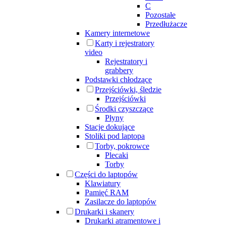
C
Pozostałe
Przedłużacze
Kamery internetowe
Karty i rejestratory
video
Rejestratory i
grabbery
Podstawki chłodzące
Przejściówki, śledzie
Przejściówki
Środki czyszczące
Płyny
Stacje dokujące
Stoliki pod laptopa
Torby, pokrowce
Plecaki
Torby
Części do laptopów
Klawiatury
Pamięć RAM
Zasilacze do laptopów
Drukarki i skanery
Drukarki atramentowe i