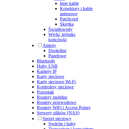
Inne kable
Konektory i kable
antenowe
Patchcord
Skrętka
Światłowody
Wtyki, trójniki,
końcówki
Anteny
Dookólne
Panelowe
Bluetooth
Huby USB
Kamery IP
Karty sieciowe
Karty sieciowe Wi-Fi
Kontrolery sieciowe
Pozostałe
Routery mobilne
Routery przewodowe
Routery WiFi i Access Pointy
Serwery plików (NAS)
Sprzęt sieciowy
Switche i huby
Transceiver i konwertery