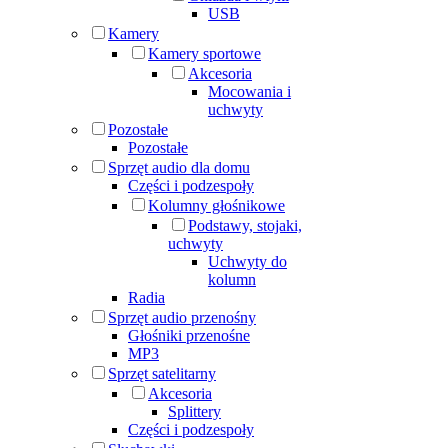
USB
Kamery
Kamery sportowe
Akcesoria
Mocowania i
uchwyty
Pozostałe
Pozostałe
Sprzęt audio dla domu
Części i podzespoły
Kolumny głośnikowe
Podstawy, stojaki,
uchwyty
Uchwyty do
kolumn
Radia
Sprzęt audio przenośny
Głośniki przenośne
MP3
Sprzęt satelitarny
Akcesoria
Splittery
Części i podzespoły