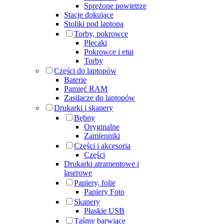
Sprężone powietrze
Stacje dokujące
Stoliki pod laptopa
Torby, pokrowce
Plecaki
Pokrowce i etui
Torby
Części do laptopów
Baterie
Pamięć RAM
Zasilacze do laptopów
Drukarki i skanery
Bębny
Oryginalne
Zamienniki
Części i akcesoria
Części
Drukarki atramentowe i
laserowe
Papiery, folie
Papiery Foto
Skanery
Płaskie USB
Taśmy barwiące