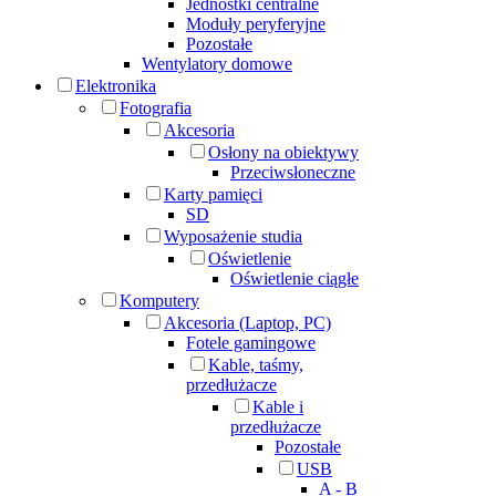
Jednostki centralne
Moduły peryferyjne
Pozostałe
Wentylatory domowe
Elektronika
Fotografia
Akcesoria
Osłony na obiektywy
Przeciwsłoneczne
Karty pamięci
SD
Wyposażenie studia
Oświetlenie
Oświetlenie ciągłe
Komputery
Akcesoria (Laptop, PC)
Fotele gamingowe
Kable, taśmy,
przedłużacze
Kable i
przedłużacze
Pozostałe
USB
A - B