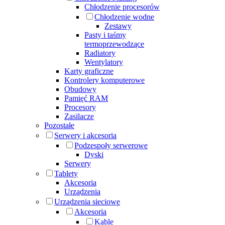
Chłodzenie procesorów
Chłodzenie wodne
Zestawy
Pasty i taśmy
termoprzewodzące
Radiatory
Wentylatory
Karty graficzne
Kontrolery komputerowe
Obudowy
Pamięć RAM
Procesory
Zasilacze
Pozostałe
Serwery i akcesoria
Podzespoły serwerowe
Dyski
Serwery
Tablety
Akcesoria
Urządzenia
Urządzenia sieciowe
Akcesoria
Kable