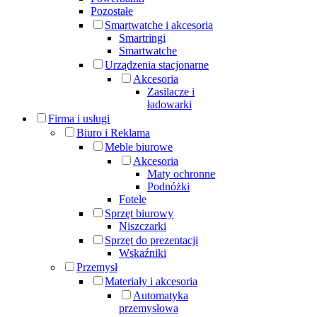
Pozostałe
Smartwatche i akcesoria
Smartringi
Smartwatche
Urządzenia stacjonarne
Akcesoria
Zasilacze i
ładowarki
Firma i usługi
Biuro i Reklama
Meble biurowe
Akcesoria
Maty ochronne
Podnóżki
Fotele
Sprzęt biurowy
Niszczarki
Sprzęt do prezentacji
Wskaźniki
Przemysł
Materiały i akcesoria
Automatyka
przemysłowa