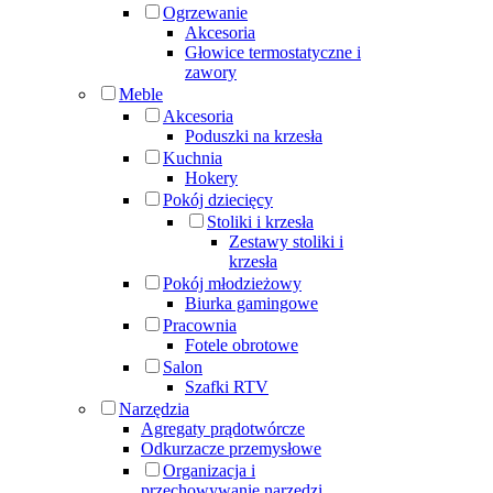
Ogrzewanie
Akcesoria
Głowice termostatyczne i
zawory
Meble
Akcesoria
Poduszki na krzesła
Kuchnia
Hokery
Pokój dziecięcy
Stoliki i krzesła
Zestawy stoliki i
krzesła
Pokój młodzieżowy
Biurka gamingowe
Pracownia
Fotele obrotowe
Salon
Szafki RTV
Narzędzia
Agregaty prądotwórcze
Odkurzacze przemysłowe
Organizacja i
przechowywanie narzędzi