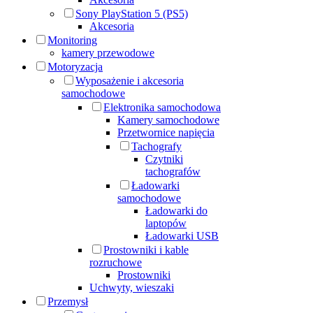
Sony PlayStation 5 (PS5)
Akcesoria
Monitoring
kamery przewodowe
Motoryzacja
Wyposażenie i akcesoria
samochodowe
Elektronika samochodowa
Kamery samochodowe
Przetwornice napięcia
Tachografy
Czytniki
tachografów
Ładowarki
samochodowe
Ładowarki do
laptopów
Ładowarki USB
Prostowniki i kable
rozruchowe
Prostowniki
Uchwyty, wieszaki
Przemysł