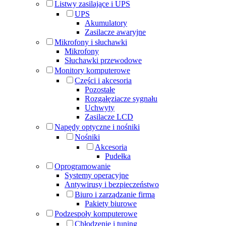
Listwy zasilające i UPS
UPS
Akumulatory
Zasilacze awaryjne
Mikrofony i słuchawki
Mikrofony
Słuchawki przewodowe
Monitory komputerowe
Części i akcesoria
Pozostałe
Rozgałęziacze sygnału
Uchwyty
Zasilacze LCD
Napędy optyczne i nośniki
Nośniki
Akcesoria
Pudełka
Oprogramowanie
Systemy operacyjne
Antywirusy i bezpieczeństwo
Biuro i zarządzanie firmą
Pakiety biurowe
Podzespoły komputerowe
Chłodzenie i tuning