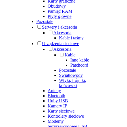
Karty graficzne
Obudowy
Pamięć RAM
Płyty główne
Pozostałe
Serwery i akcesoria
Akcesoria
Kable i taśmy
Urządzenia sieciowe
Akcesoria
Kable
Inne kable
Patchcord
Pozostałe
Światłowody
Wtyki, trójniki,
końcówki
Anteny
Bluetooth
Huby USB
Kamery IP
Karty sieciowe
Kontrolery sieciowe
Modemy
bezprzewodowe USB