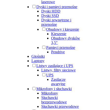
laserowe
Dyski i pamięci przenośne
Dyski HDD
Dyski SSD
Dyski zewnętrzne i
przenośne
Obudowy i kieszenie
Kieszenie
Obudowy dysków
3,5"
Pamięci przenośne
Pendrive
Głośniki
Laptopy
Listwy zasilające i UPS
Listwy, filtry sieciowe
UPS
Zasilacze
awaryjne
Mikrofony i słuchawki
Mikrofony
Słuchawki
bezprzewodowe
Słuchawki przewodowe