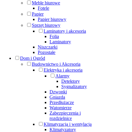
Meble biurowe
Fotele
Papier
Papier biurowy
Sprzęt biurowy
Laminatory i akcesoria
Folia
Laminatory
Niszczarki
Pozostałe
Dom i Ogród
Budownictwo i Akcesoria
Elektryka i akcesoria
Alarmy
Detektory
Sygnalizatory
Dzwonki
Gniazda
Przedłużacze
Watomierze
Zabezpieczenia i
rozdzielnice
Klimatyzacja i wentylacja
Klimatyzatory