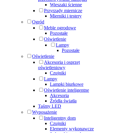
Wieszaki ścienne
Przyrządy miernicze
Mierniki i testery
Ogród
Meble ogrodowe
Pozostałe
Oświetlenie
Lampy
Pozostałe
Oświetlenie
Akcesoria i osprzęt
oświetleniowy
Czujniki
Lampy
Lampki biurkowe
Oświetlenie inteligentne
Akcesoria
Źródła światła
Taśmy LED
Wyposażenie
Inteligentny dom
Czujniki
Elementy wykonawcze