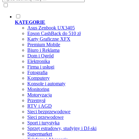
KATEGORIE
Asus Zenbook UX3405
Epson CashBack do 510 zł
Karty Graficzne XFX
Premium Mobile
Biuro i Reklama
Dom i Ogród
Elektronika
Firma i usługi
Fotografia
Komputery
Konsole i automaty
Monitoring
Motoryzacja
Przemysł
RTV i AGD
Sieci bezprzewodowe
Sieci przewodowe
Sport i turystyka
Sprzęt estradowy, studyjny i DJ-ski
Supermarket