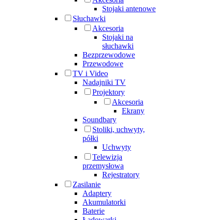
Stojaki antenowe
Słuchawki
Akcesoria
Stojaki na
słuchawki
Bezprzewodowe
Przewodowe
TV i Video
Nadajniki TV
Projektory
Akcesoria
Ekrany
Soundbary
Stoliki, uchwyty,
półki
Uchwyty
Telewizja
przemysłowa
Rejestratory
Zasilanie
Adaptery
Akumulatorki
Baterie
Ładowarki