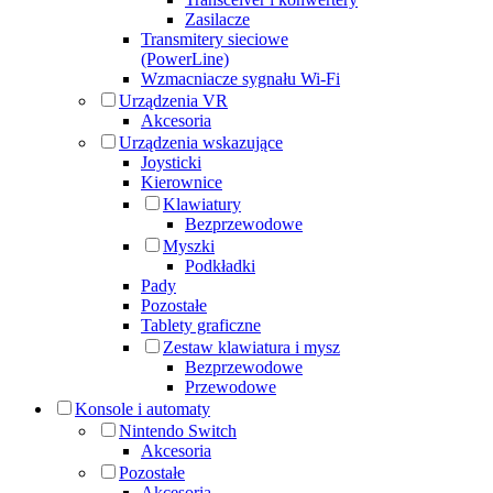
Zasilacze
Transmitery sieciowe
(PowerLine)
Wzmacniacze sygnału Wi-Fi
Urządzenia VR
Akcesoria
Urządzenia wskazujące
Joysticki
Kierownice
Klawiatury
Bezprzewodowe
Myszki
Podkładki
Pady
Pozostałe
Tablety graficzne
Zestaw klawiatura i mysz
Bezprzewodowe
Przewodowe
Konsole i automaty
Nintendo Switch
Akcesoria
Pozostałe
Akcesoria