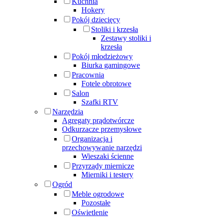
Kuchnia
Hokery
Pokój dziecięcy
Stoliki i krzesła
Zestawy stoliki i
krzesła
Pokój młodzieżowy
Biurka gamingowe
Pracownia
Fotele obrotowe
Salon
Szafki RTV
Narzędzia
Agregaty prądotwórcze
Odkurzacze przemysłowe
Organizacja i
przechowywanie narzędzi
Wieszaki ścienne
Przyrządy miernicze
Mierniki i testery
Ogród
Meble ogrodowe
Pozostałe
Oświetlenie