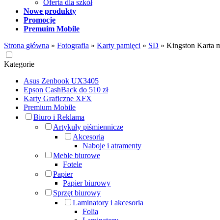
Oferta dla szkół
Nowe produkty
Promocje
Premuim Mobile
Strona główna
»
Fotografia
»
Karty pamięci
»
SD
»
Kingston Karta
Kategorie
Asus Zenbook UX3405
Epson CashBack do 510 zł
Karty Graficzne XFX
Premium Mobile
Biuro i Reklama
Artykuły piśmiennicze
Akcesoria
Naboje i atramenty
Meble biurowe
Fotele
Papier
Papier biurowy
Sprzęt biurowy
Laminatory i akcesoria
Folia