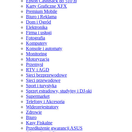
Epson CashBack do 510 zł
Karty Graficzne XFX
Premium Mobile
Biuro i Reklama
Dom i Ogród
Elektronika
Firma i usługi
Fotografia
Komputery
Konsole i automaty
Monitoring
Motoryzacja
Przemysł
RTV i AGD
Sieci bezprzewodowe
Sieci przewodowe
Sport i turystyka
Sprzęt estradowy, studyjny i DJ-ski
Supermarket
Telefony i Akcesoria
Wideorejestratory
Zdrowie
Biuro
Kasy Fiskalne
Przedłużenie gwarancji ASUS