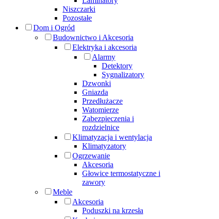
Laminatory
Niszczarki
Pozostałe
Dom i Ogród
Budownictwo i Akcesoria
Elektryka i akcesoria
Alarmy
Detektory
Sygnalizatory
Dzwonki
Gniazda
Przedłużacze
Watomierze
Zabezpieczenia i
rozdzielnice
Klimatyzacja i wentylacja
Klimatyzatory
Ogrzewanie
Akcesoria
Głowice termostatyczne i
zawory
Meble
Akcesoria
Poduszki na krzesła