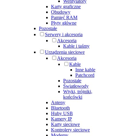
Wentylatory
Karty graficzne
Obudowy
Pamięć RAM
Płyty główne
Pozostałe
Serwery i akcesoria
Akcesoria
Kable i taśmy
Urządzenia sieciowe
Akcesoria
Kable
Inne kable
Patchcord
Pozostałe
Światłowody
Wtyki, trójniki,
końcówki
Anteny
Bluetooth
Huby USB
Kamery IP
Karty sieciowe
Kontrolery sieciowe
Modemy