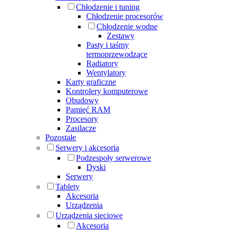
Chłodzenie i tuning
Chłodzenie procesorów
Chłodzenie wodne
Zestawy
Pasty i taśmy
termoprzewodzące
Radiatory
Wentylatory
Karty graficzne
Kontrolery komputerowe
Obudowy
Pamięć RAM
Procesory
Zasilacze
Pozostałe
Serwery i akcesoria
Podzespoły serwerowe
Dyski
Serwery
Tablety
Akcesoria
Urządzenia
Urządzenia sieciowe
Akcesoria