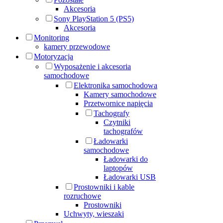
Akcesoria
Sony PlayStation 5 (PS5)
Akcesoria
Monitoring
kamery przewodowe
Motoryzacja
Wyposażenie i akcesoria
samochodowe
Elektronika samochodowa
Kamery samochodowe
Przetwornice napięcia
Tachografy
Czytniki
tachografów
Ładowarki
samochodowe
Ładowarki do
laptopów
Ładowarki USB
Prostowniki i kable
rozruchowe
Prostowniki
Uchwyty, wieszaki