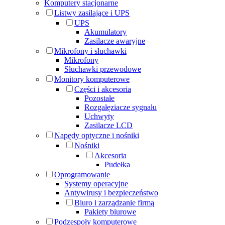
Komputery stacjonarne
Listwy zasilające i UPS
UPS
Akumulatory
Zasilacze awaryjne
Mikrofony i słuchawki
Mikrofony
Słuchawki przewodowe
Monitory komputerowe
Części i akcesoria
Pozostałe
Rozgałęziacze sygnału
Uchwyty
Zasilacze LCD
Napędy optyczne i nośniki
Nośniki
Akcesoria
Pudełka
Oprogramowanie
Systemy operacyjne
Antywirusy i bezpieczeństwo
Biuro i zarządzanie firmą
Pakiety biurowe
Podzespoły komputerowe