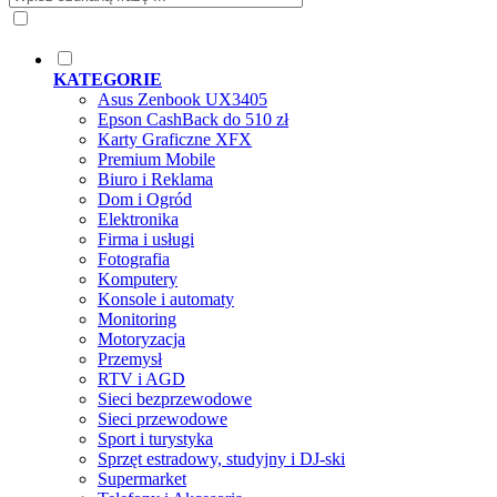
KATEGORIE
Asus Zenbook UX3405
Epson CashBack do 510 zł
Karty Graficzne XFX
Premium Mobile
Biuro i Reklama
Dom i Ogród
Elektronika
Firma i usługi
Fotografia
Komputery
Konsole i automaty
Monitoring
Motoryzacja
Przemysł
RTV i AGD
Sieci bezprzewodowe
Sieci przewodowe
Sport i turystyka
Sprzęt estradowy, studyjny i DJ-ski
Supermarket