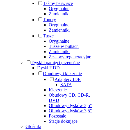
Taśmy barwiące
Oryginalne
Zamienniki
Tonery
Oryginalne
Zamienniki
Tusze
Oryginalne
Tusze w butlach
Zamienniki
Zestawy regeneracyjne
Dyski i pamięci przenośne
Dyski HDD
Obudowy i kieszenie
Adaptery IDE
SATA
Kieszenie
Obudowy CD, CD-R,
DVD
Obudowy dysków 2,5"
Obudowy dysków 3,5"
Pozostałe
Stacje dokujące
Głośniki