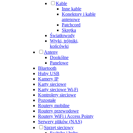
Kable
Inne kable
Konektory i kable
antenowe
Patchcord
Skrętka
Światłowody
Wtyki, trójniki,
końcówki
Anteny
Dookólne
Panelowe
Bluetooth
Huby USB
Kamery IP
Karty sieciowe
Karty sieciowe Wi-Fi
Kontrolery sieciowe
Pozostałe
Routery mobilne
Routery przewodowe
Routery WiFi i Access Pointy
Serwery plików (NAS)
Sprzęt sieciowy
Switche i huby