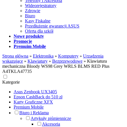
Telefony i Akcesoria
Wideorejestratory
Zdrowie
Biuro
Kasy Fiskalne
Przedłużenie gwarancji ASUS
Oferta dla szkół
Nowe produkty
Promocje
Premuim Mobile
Strona główna
»
Elektronika
»
Komputery
»
Urządzenia
wskazujące
»
Klawiatury
»
Bezprzewodowe
»
Klawiatura
mechaniczna Bloody WS98 Grey WRLS BLMS RED Plus
A4TKLA47735
Kategorie
Asus Zenbook UX3405
Epson CashBack do 510 zł
Karty Graficzne XFX
Premium Mobile
Biuro i Reklama
Artykuły piśmiennicze
Akcesoria