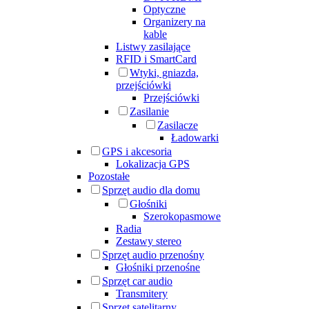
Optyczne
Organizery na
kable
Listwy zasilające
RFID i SmartCard
Wtyki, gniazda,
przejściówki
Przejściówki
Zasilanie
Zasilacze
Ładowarki
GPS i akcesoria
Lokalizacja GPS
Pozostałe
Sprzęt audio dla domu
Głośniki
Szerokopasmowe
Radia
Zestawy stereo
Sprzęt audio przenośny
Głośniki przenośne
Sprzęt car audio
Transmitery
Sprzęt satelitarny