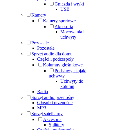
Gniazda i wtyki
USB
Kamery
Kamery sportowe
Akcesoria
Mocowania i
uchwyty
Pozostałe
Pozostałe
Sprzęt audio dla domu
Części i podzespoły
Kolumny głośnikowe
Podstawy, stojaki,
uchwyty
Uchwyty do
kolumn
Radia
Sprzęt audio przenośny
Głośniki przenośne
MP3
Sprzęt satelitarny
Akcesoria
Splittery
Części i podzespoły