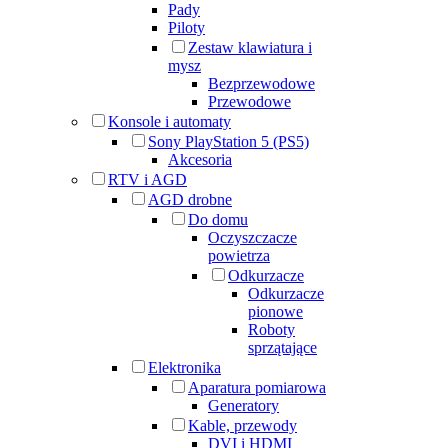
Pady
Piloty
Zestaw klawiatura i
mysz
Bezprzewodowe
Przewodowe
Konsole i automaty
Sony PlayStation 5 (PS5)
Akcesoria
RTV i AGD
AGD drobne
Do domu
Oczyszczacze
powietrza
Odkurzacze
Odkurzacze
pionowe
Roboty
sprzątające
Elektronika
Aparatura pomiarowa
Generatory
Kable, przewody
DVI i HDMI