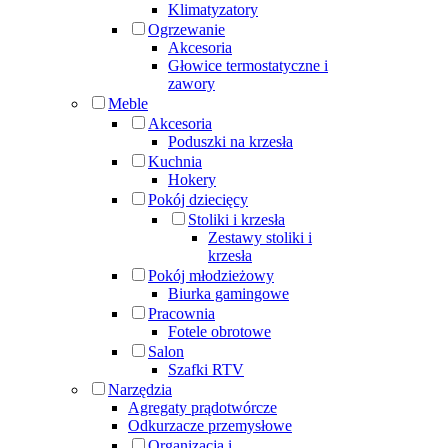
Klimatyzatory
Ogrzewanie
Akcesoria
Głowice termostatyczne i
zawory
Meble
Akcesoria
Poduszki na krzesła
Kuchnia
Hokery
Pokój dziecięcy
Stoliki i krzesła
Zestawy stoliki i
krzesła
Pokój młodzieżowy
Biurka gamingowe
Pracownia
Fotele obrotowe
Salon
Szafki RTV
Narzędzia
Agregaty prądotwórcze
Odkurzacze przemysłowe
Organizacja i