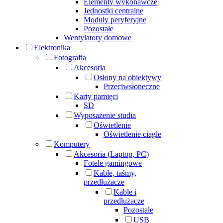
Elementy wykonawcze
Jednostki centralne
Moduły peryferyjne
Pozostałe
Wentylatory domowe
Elektronika
Fotografia
Akcesoria
Osłony na obiektywy
Przeciwsłoneczne
Karty pamięci
SD
Wyposażenie studia
Oświetlenie
Oświetlenie ciągłe
Komputery
Akcesoria (Laptop, PC)
Fotele gamingowe
Kable, taśmy,
przedłużacze
Kable i
przedłużacze
Pozostałe
USB