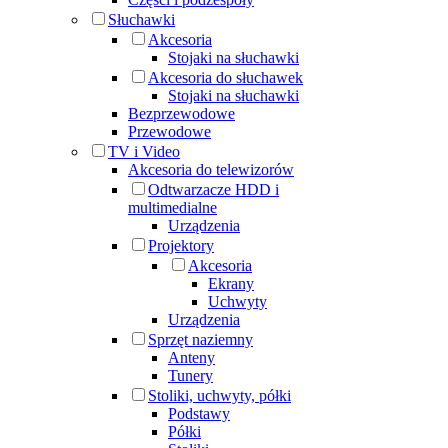
Słuchawki
Akcesoria
Stojaki na słuchawki
Akcesoria do słuchawek
Stojaki na słuchawki
Bezprzewodowe
Przewodowe
TV i Video
Akcesoria do telewizorów
Odtwarzacze HDD i
multimedialne
Urządzenia
Projektory
Akcesoria
Ekrany
Uchwyty
Urządzenia
Sprzęt naziemny
Anteny
Tunery
Stoliki, uchwyty, półki
Podstawy
Półki