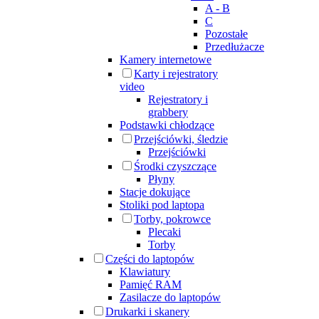
A - B
C
Pozostałe
Przedłużacze
Kamery internetowe
Karty i rejestratory
video
Rejestratory i
grabbery
Podstawki chłodzące
Przejściówki, śledzie
Przejściówki
Środki czyszczące
Płyny
Stacje dokujące
Stoliki pod laptopa
Torby, pokrowce
Plecaki
Torby
Części do laptopów
Klawiatury
Pamięć RAM
Zasilacze do laptopów
Drukarki i skanery