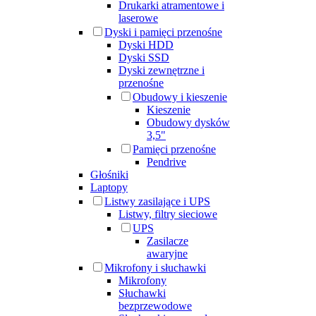
Drukarki atramentowe i
laserowe
Dyski i pamięci przenośne
Dyski HDD
Dyski SSD
Dyski zewnętrzne i
przenośne
Obudowy i kieszenie
Kieszenie
Obudowy dysków
3,5"
Pamięci przenośne
Pendrive
Głośniki
Laptopy
Listwy zasilające i UPS
Listwy, filtry sieciowe
UPS
Zasilacze
awaryjne
Mikrofony i słuchawki
Mikrofony
Słuchawki
bezprzewodowe