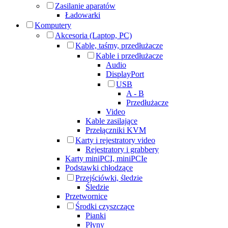
Zasilanie aparatów
Ładowarki
Komputery
Akcesoria (Laptop, PC)
Kable, taśmy, przedłużacze
Kable i przedłużacze
Audio
DisplayPort
USB
A - B
Przedłużacze
Video
Kable zasilające
Przełączniki KVM
Karty i rejestratory video
Rejestratory i grabbery
Karty miniPCI, miniPCIe
Podstawki chłodzące
Przejściówki, śledzie
Śledzie
Przetwornice
Środki czyszczące
Pianki
Płyny