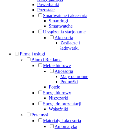
Powerbanki
Pozostałe
Smartwatche i akcesoria
Smartringi
Smartwatche
Urządzenia stacjonarne
Akcesoria
Zasilacze i
ładowarki
Firma i usługi
Biuro i Reklama
Meble biurowe
Akcesoria
Maty ochronne
Podnóżki
Fotele
Sprzęt biurowy
Niszczarki
Sprzęt do prezentacji
Wskaźniki
Przemysł
Materiały i akcesoria
Automatyka