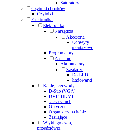
Saturatory
Czytniki ebooków
Czytniki
Elektronika
Elektronika
Narzędzia
Akcesoria
Uchwyty
montażowe
Programatory
Zasilanie
Akumulatory
Zasilacze
Do LED
Ładowarki
Kable, przewody
D-Sub (VGA)
DVI i HDMI
Jack i Cinch
Optyczne
Organizery na kable
Zasilające
Wtyki, gniazda,
przejściówki