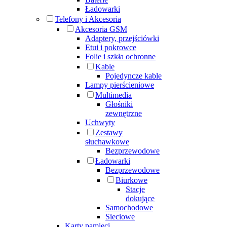
Ładowarki
Telefony i Akcesoria
Akcesoria GSM
Adaptery, przejściówki
Etui i pokrowce
Folie i szkła ochronne
Kable
Pojedyncze kable
Lampy pierścieniowe
Multimedia
Głośniki
zewnętrzne
Uchwyty
Zestawy
słuchawkowe
Bezprzewodowe
Ładowarki
Bezprzewodowe
Biurkowe
Stacje
dokujące
Samochodowe
Sieciowe
Karty pamięci