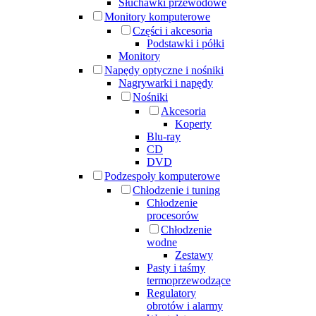
Słuchawki przewodowe
Monitory komputerowe
Części i akcesoria
Podstawki i półki
Monitory
Napędy optyczne i nośniki
Nagrywarki i napędy
Nośniki
Akcesoria
Koperty
Blu-ray
CD
DVD
Podzespoły komputerowe
Chłodzenie i tuning
Chłodzenie
procesorów
Chłodzenie
wodne
Zestawy
Pasty i taśmy
termoprzewodzące
Regulatory
obrotów i alarmy