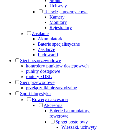
Stoliki
Uchwyty
Telewizja przemysłowa
Kamery
Monitory
Rejestratory
Zasilanie
Akumulatorki
Baterie specjalistyczne
Zasilacze
Ładowarki
Sieci bezprzewodowe
kontrolery punktów dostępowych
punkty dostępowe
routery xDSL
Sieci przewodowe
przełączniki niezarządzalne
Sport i turystyka
Rowery i akcesoria
Akcesoria
Baterie i akumulatory
rowerowe
Sprzęt postojowy
Wieszaki, uchwyty