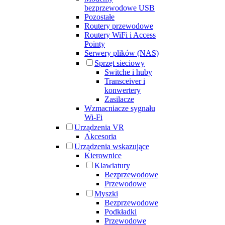
bezprzewodowe USB
Pozostałe
Routery przewodowe
Routery WiFi i Access
Pointy
Serwery plików (NAS)
Sprzęt sieciowy
Switche i huby
Transceiver i
konwertery
Zasilacze
Wzmacniacze sygnału
Wi-Fi
Urządzenia VR
Akcesoria
Urządzenia wskazujące
Kierownice
Klawiatury
Bezprzewodowe
Przewodowe
Myszki
Bezprzewodowe
Podkładki
Przewodowe