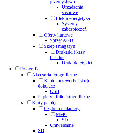
przemysłowa
Urządzenia
sieciowe
Elektroenergetyka
Systemy
zabezpieczeń
Oferty hurtowe
Sprzęt AGD
Sklep i magazyn
Drukarki i kasy
fiskalne
Drukarki etykiet
Fotografia
Akcesoria fotograficzne
Kable, przewody i stacje
dokujące
USB
Papiery i folie fotograficzne
Karty pamięci
Czytniki i adaptery
MMC
SD
Uniwersalne
SD