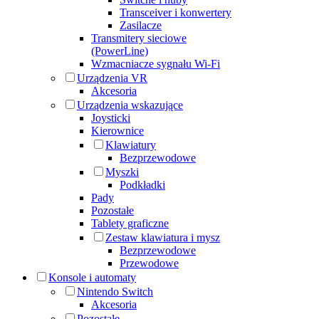
Transceiver i konwertery
Zasilacze
Transmitery sieciowe
(PowerLine)
Wzmacniacze sygnału Wi-Fi
Urządzenia VR
Akcesoria
Urządzenia wskazujące
Joysticki
Kierownice
Klawiatury
Bezprzewodowe
Myszki
Podkładki
Pady
Pozostałe
Tablety graficzne
Zestaw klawiatura i mysz
Bezprzewodowe
Przewodowe
Konsole i automaty
Nintendo Switch
Akcesoria
Pozostałe