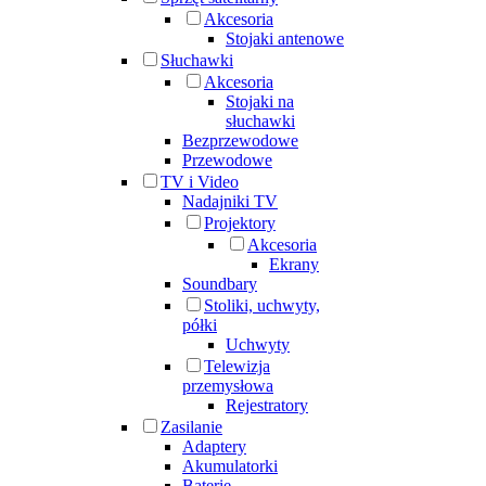
Akcesoria
Stojaki antenowe
Słuchawki
Akcesoria
Stojaki na
słuchawki
Bezprzewodowe
Przewodowe
TV i Video
Nadajniki TV
Projektory
Akcesoria
Ekrany
Soundbary
Stoliki, uchwyty,
półki
Uchwyty
Telewizja
przemysłowa
Rejestratory
Zasilanie
Adaptery
Akumulatorki
Baterie