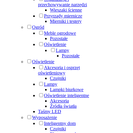
przechowywanie narzędzi
Wieszaki ścienne
Przyrządy miernicze
Mierniki i testery
Ogród
Meble ogrodowe
Pozostałe
Oświetlenie
Lampy
Pozostałe
Oświetlenie
Akcesoria i osprzęt
oświetleniowy
Czujniki
Lampy
Lampki biurkowe
Oświetlenie inteligentne
Akcesoria
Źródła światła
Taśmy LED
Wyposażenie
Inteligentny dom
Czujniki