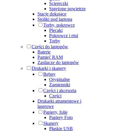
Ściereczki
Sprężone powietrze
Stacje dokujące
Stoliki pod laptopa
Torby, pokrowce
Plecaki
Pokrowce i etui
Torby
Części do laptopów
Baterie
Pamięć RAM
Zasilacze do laptopów
Drukarki i skanery
Bębny
Oryginalne
Zamienniki
Części i akcesoria
Części
Drukarki atramentowe i
laserowe
Papiery, folie
Papiery Foto
Skanery
Płaskie USB