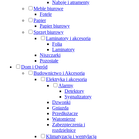
Naboje i atramenty
Meble biurowe
Fotele
Papier
Papier biurowy
Sprzęt biurowy
Laminatory i akcesoria
Folia
Laminatory
Niszczarki
Pozostałe
Dom i Ogród
Budownictwo i Akcesoria
Elektryka i akcesoria
Alarmy
Detektory
Sygnalizatory
Dzwonki
Gniazda
Przedłużacze
Watomierze
Zabezpieczenia i
rozdzielnice
Klimatyzacja i wentylacja