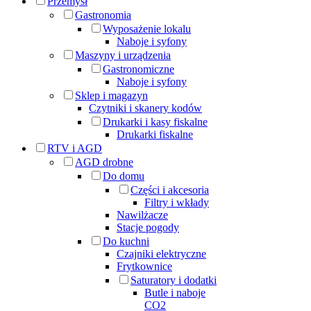
Przemysł
Gastronomia
Wyposażenie lokalu
Naboje i syfony
Maszyny i urządzenia
Gastronomiczne
Naboje i syfony
Sklep i magazyn
Czytniki i skanery kodów
Drukarki i kasy fiskalne
Drukarki fiskalne
RTV i AGD
AGD drobne
Do domu
Części i akcesoria
Filtry i wkłady
Nawilżacze
Stacje pogody
Do kuchni
Czajniki elektryczne
Frytkownice
Saturatory i dodatki
Butle i naboje
CO2