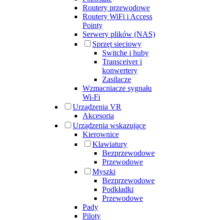
Routery przewodowe
Routery WiFi i Access
Pointy
Serwery plików (NAS)
Sprzęt sieciowy
Switche i huby
Transceiver i
konwertery
Zasilacze
Wzmacniacze sygnału
Wi-Fi
Urządzenia VR
Akcesoria
Urządzenia wskazujące
Kierownice
Klawiatury
Bezprzewodowe
Przewodowe
Myszki
Bezprzewodowe
Podkładki
Przewodowe
Pady
Piloty