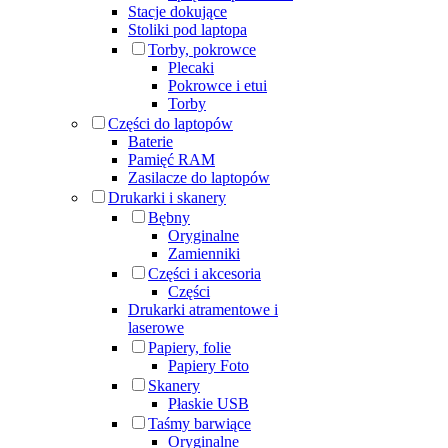
Stacje dokujące
Stoliki pod laptopa
Torby, pokrowce
Plecaki
Pokrowce i etui
Torby
Części do laptopów
Baterie
Pamięć RAM
Zasilacze do laptopów
Drukarki i skanery
Bębny
Oryginalne
Zamienniki
Części i akcesoria
Części
Drukarki atramentowe i
laserowe
Papiery, folie
Papiery Foto
Skanery
Płaskie USB
Taśmy barwiące
Oryginalne