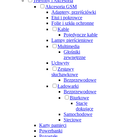
Telefony i Akcesoria
Akcesoria GSM
Adaptery, przejściówki
Etui i pokrowce
Folie i szkła ochronne
Kable
Pojedyncze kable
Lampy pierścieniowe
Multimedia
Głośniki
zewnętrzne
Uchwyty
Zestawy
słuchawkowe
Bezprzewodowe
Ładowarki
Bezprzewodowe
Biurkowe
Stacje
dokujące
Samochodowe
Sieciowe
Karty pamięci
Powerbanki
Pozostałe