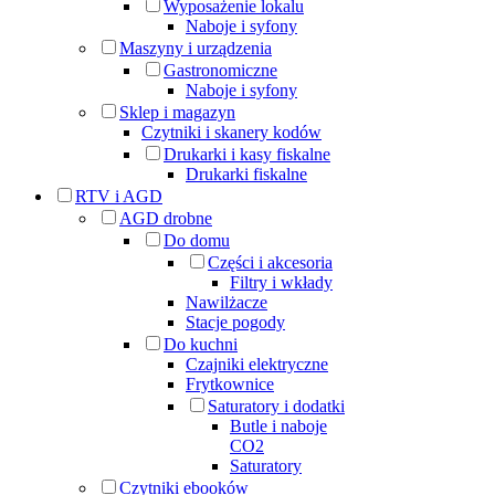
Wyposażenie lokalu
Naboje i syfony
Maszyny i urządzenia
Gastronomiczne
Naboje i syfony
Sklep i magazyn
Czytniki i skanery kodów
Drukarki i kasy fiskalne
Drukarki fiskalne
RTV i AGD
AGD drobne
Do domu
Części i akcesoria
Filtry i wkłady
Nawilżacze
Stacje pogody
Do kuchni
Czajniki elektryczne
Frytkownice
Saturatory i dodatki
Butle i naboje
CO2
Saturatory
Czytniki ebooków