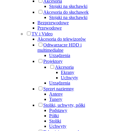
Akcesoria
Stojaki na słuchawki
Akcesoria do słuchawek
Stojaki na słuchawki
Bezprzewodowe
Przewodowe
TV i Video
Akcesoria do telewizorów
Odtwarzacze HDD i
multimedialne
Urządzenia
Projektory
Akcesoria
Ekrany
Uchwyty
Urządzenia
Sprzęt naziemny
Anteny
Tunery
Stoliki, uchwyty, półki
Podstawy
Półki
Stoliki
Uchwyty