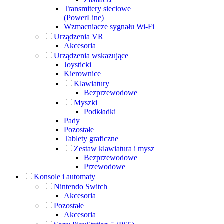
Transmitery sieciowe
(PowerLine)
Wzmacniacze sygnału Wi-Fi
Urządzenia VR
Akcesoria
Urządzenia wskazujące
Joysticki
Kierownice
Klawiatury
Bezprzewodowe
Myszki
Podkładki
Pady
Pozostałe
Tablety graficzne
Zestaw klawiatura i mysz
Bezprzewodowe
Przewodowe
Konsole i automaty
Nintendo Switch
Akcesoria
Pozostałe
Akcesoria