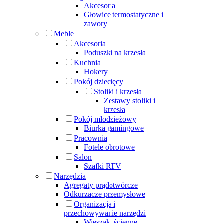
Akcesoria
Głowice termostatyczne i
zawory
Meble
Akcesoria
Poduszki na krzesła
Kuchnia
Hokery
Pokój dziecięcy
Stoliki i krzesła
Zestawy stoliki i
krzesła
Pokój młodzieżowy
Biurka gamingowe
Pracownia
Fotele obrotowe
Salon
Szafki RTV
Narzędzia
Agregaty prądotwórcze
Odkurzacze przemysłowe
Organizacja i
przechowywanie narzędzi
Wieszaki ścienne