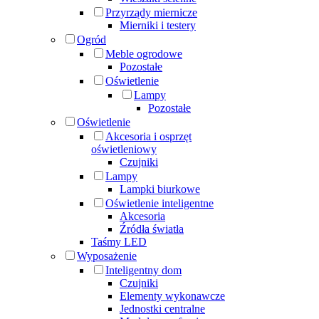
Przyrządy miernicze
Mierniki i testery
Ogród
Meble ogrodowe
Pozostałe
Oświetlenie
Lampy
Pozostałe
Oświetlenie
Akcesoria i osprzęt
oświetleniowy
Czujniki
Lampy
Lampki biurkowe
Oświetlenie inteligentne
Akcesoria
Źródła światła
Taśmy LED
Wyposażenie
Inteligentny dom
Czujniki
Elementy wykonawcze
Jednostki centralne