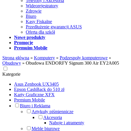
Telefony i Akcesoria
Wideorejestratory
Zdrowie
Biuro
Kasy Fiskalne
Przedłużenie gwarancji ASUS
Oferta dla szkół
Nowe produkty
Promocje
Premuim Mobile
Strona główna
»
Komputery
»
Podzespoły komputerowe
»
Obudowy
»
Obudowa ENDORFY Signum 300 Air EY2A005
Kategorie
Asus Zenbook UX3405
Epson CashBack do 510 zł
Karty Graficzne XFX
Premium Mobile
Biuro i Reklama
Artykuły piśmiennicze
Akcesoria
Naboje i atramenty
Meble biurowe