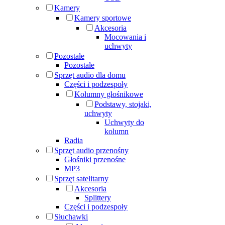
Kamery
Kamery sportowe
Akcesoria
Mocowania i
uchwyty
Pozostałe
Pozostałe
Sprzęt audio dla domu
Części i podzespoły
Kolumny głośnikowe
Podstawy, stojaki,
uchwyty
Uchwyty do
kolumn
Radia
Sprzęt audio przenośny
Głośniki przenośne
MP3
Sprzęt satelitarny
Akcesoria
Splittery
Części i podzespoły
Słuchawki