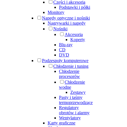
Części i akcesoria
Podstawki i półki
Monitory
Napędy optyczne i nośniki
Nagrywarki i napędy
Nośniki
Akcesoria
Koperty
Blu-ray
CD
DVD
Podzespoły komputerowe
Chłodzenie i tuning
Chłodzenie
procesorów
Chłodzenie
wodne
Zestawy
Pasty i taśmy
termoprzewodzące
Regulatory
obrotów i alarmy
Wentylatory
Karty graficzne