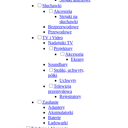
Słuchawki
Akcesoria
Stojaki na
słuchawki
Bezprzewodowe
Przewodowe
TV i Video
Nadajniki TV
Projektory
Akcesoria
Ekrany
Soundbary
Stoliki, uchwyty,
półki
Uchwyty
Telewizja
przemysłowa
Rejestratory
Zasilanie
Adaptery
Akumulatorki
Baterie
Ładowarki