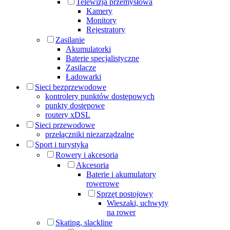
Telewizja przemysłowa
Kamery
Monitory
Rejestratory
Zasilanie
Akumulatorki
Baterie specjalistyczne
Zasilacze
Ładowarki
Sieci bezprzewodowe
kontrolery punktów dostępowych
punkty dostępowe
routery xDSL
Sieci przewodowe
przełączniki niezarządzalne
Sport i turystyka
Rowery i akcesoria
Akcesoria
Baterie i akumulatory
rowerowe
Sprzęt postojowy
Wieszaki, uchwyty
na rower
Skating, slackline