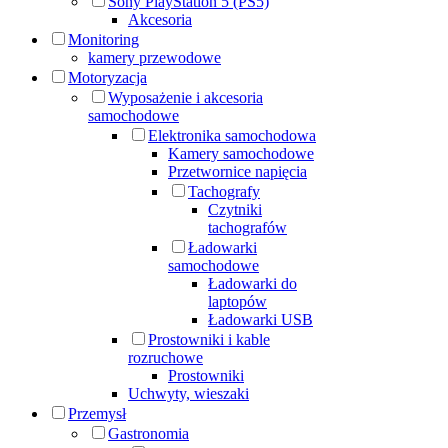
Sony PlayStation 5 (PS5)
Akcesoria
Monitoring
kamery przewodowe
Motoryzacja
Wyposażenie i akcesoria
samochodowe
Elektronika samochodowa
Kamery samochodowe
Przetwornice napięcia
Tachografy
Czytniki
tachografów
Ładowarki
samochodowe
Ładowarki do
laptopów
Ładowarki USB
Prostowniki i kable
rozruchowe
Prostowniki
Uchwyty, wieszaki
Przemysł
Gastronomia