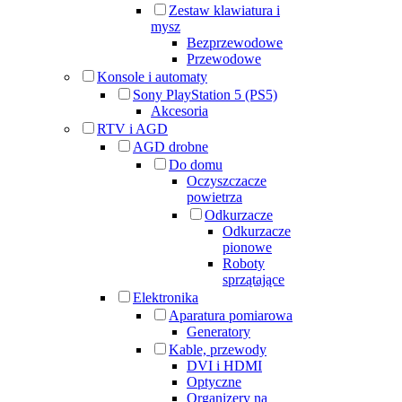
Zestaw klawiatura i
mysz
Bezprzewodowe
Przewodowe
Konsole i automaty
Sony PlayStation 5 (PS5)
Akcesoria
RTV i AGD
AGD drobne
Do domu
Oczyszczacze
powietrza
Odkurzacze
Odkurzacze
pionowe
Roboty
sprzątające
Elektronika
Aparatura pomiarowa
Generatory
Kable, przewody
DVI i HDMI
Optyczne
Organizery na