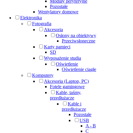
Moduły peryferyjne
Pozostałe
Wentylatory domowe
Elektronika
Fotografia
Akcesoria
Osłony na obiektywy
Przeciwsłoneczne
Karty pamięci
SD
Wyposażenie studia
Oświetlenie
Oświetlenie ciągłe
Komputery
Akcesoria (Laptop, PC)
Fotele gamingowe
Kable, taśmy,
przedłużacze
Kable i
przedłużacze
Pozostałe
USB
A - B
C