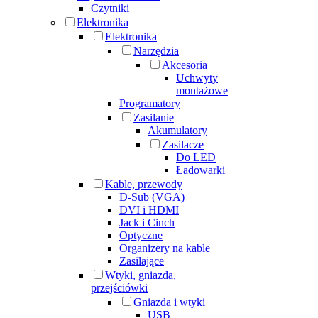
Czytniki
Elektronika
Elektronika
Narzędzia
Akcesoria
Uchwyty
montażowe
Programatory
Zasilanie
Akumulatory
Zasilacze
Do LED
Ładowarki
Kable, przewody
D-Sub (VGA)
DVI i HDMI
Jack i Cinch
Optyczne
Organizery na kable
Zasilające
Wtyki, gniazda,
przejściówki
Gniazda i wtyki
USB