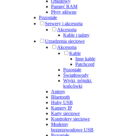
Obudowy
Pamięć RAM
Płyty główne
Pozostałe
Serwery i akcesoria
Akcesoria
Kable i taśmy
Urządzenia sieciowe
Akcesoria
Kable
Inne kable
Patchcord
Pozostałe
Światłowody
Wtyki, trójniki,
końcówki
Anteny
Bluetooth
Huby USB
Kamery IP
Karty sieciowe
Kontrolery sieciowe
Modemy
bezprzewodowe USB
Pozostałe