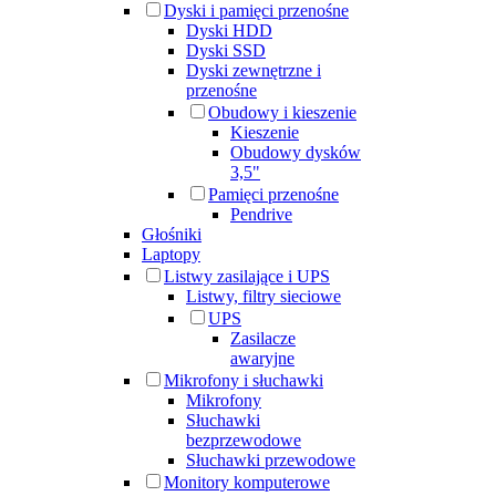
Dyski i pamięci przenośne
Dyski HDD
Dyski SSD
Dyski zewnętrzne i
przenośne
Obudowy i kieszenie
Kieszenie
Obudowy dysków
3,5"
Pamięci przenośne
Pendrive
Głośniki
Laptopy
Listwy zasilające i UPS
Listwy, filtry sieciowe
UPS
Zasilacze
awaryjne
Mikrofony i słuchawki
Mikrofony
Słuchawki
bezprzewodowe
Słuchawki przewodowe
Monitory komputerowe