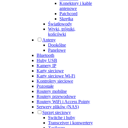
Konektory i kable
antenowe
Patchcord
Skrętka
Światłowody
Wtyki, trójniki,
końcówki
Anteny
Dookólne
Panelowe
Bluetooth
Huby USB
Kamery IP
Karty sieciowe
Karty sieciowe Wi-Fi
Kontrolery sieciowe
Pozostałe
Routery mobilne
Routery przewodowe
Routery WiFi i Access Pointy
Serwery plików (NAS)
Sprzęt sieciowy
Switche i huby
Transceiver i konwertery
Zasilacze