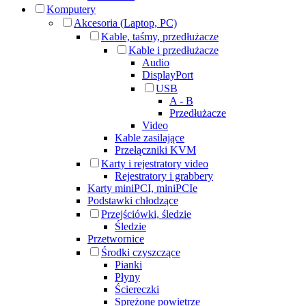
Komputery
Akcesoria (Laptop, PC)
Kable, taśmy, przedłużacze
Kable i przedłużacze
Audio
DisplayPort
USB
A - B
Przedłużacze
Video
Kable zasilające
Przełączniki KVM
Karty i rejestratory video
Rejestratory i grabbery
Karty miniPCI, miniPCIe
Podstawki chłodzące
Przejściówki, śledzie
Śledzie
Przetwornice
Środki czyszczące
Pianki
Płyny
Ściereczki
Sprężone powietrze