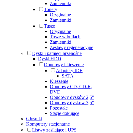
Zamienniki
Tonery
Oryginalne
Zamienniki
Tusze
Oryginalne
Tusze w butlach
Zamienniki
Zestawy regeneracyjne
Dyski i pamięci przenośne
Dyski HDD
Obudowy i kieszenie
Adaptery IDE
SATA
Kieszenie
Obudowy CD, CD-R,
DVD
Obudowy dysków 2,5"
Obudowy dysków 3,5"
Pozostałe
Stacje dokujące
Głośniki
Komputery stacjonarne
Listwy zasilające i UPS