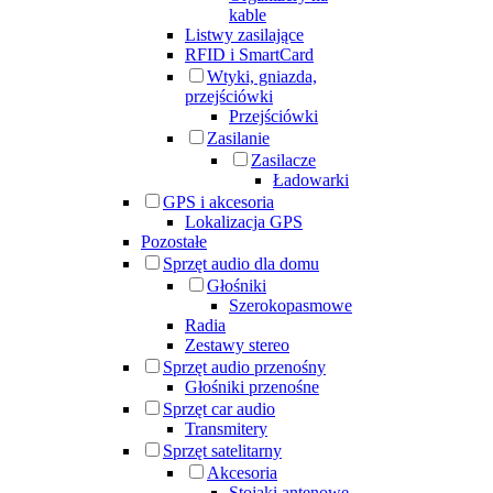
kable
Listwy zasilające
RFID i SmartCard
Wtyki, gniazda,
przejściówki
Przejściówki
Zasilanie
Zasilacze
Ładowarki
GPS i akcesoria
Lokalizacja GPS
Pozostałe
Sprzęt audio dla domu
Głośniki
Szerokopasmowe
Radia
Zestawy stereo
Sprzęt audio przenośny
Głośniki przenośne
Sprzęt car audio
Transmitery
Sprzęt satelitarny
Akcesoria
Stojaki antenowe