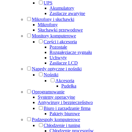
UPS
Akumulatory
Zasilacze awaryjne
Mikrofony i słuchawki
Mikrofony
Słuchawki przewodowe
Monitory komputerowe
Części i akcesoria
Pozostałe
Rozgałęziacze sygnału
Uchwyty
Zasilacze LCD
Napędy optyczne i nośniki
Nośniki
Akcesoria
Pudełka
Oprogramowanie
Systemy operacyjne
Antywirusy i bezpieczeństwo
Biuro i zarządzanie firmą
Pakiety biurowe
Podzespoły komputerowe
Chłodzenie i tuning
Chłodzenie procesorów