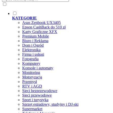
KATEGORIE
Asus Zenbook UX3405
Epson CashBack do 510 zł
Karty Graficzne XFX
Premium Mobile
Biuro i Reklama
Dom i Ogród
Elektronika
Firma i usługi
Fotografia
Komputery
Konsole i automaty
Monitoring
Motoryzacja
Przemysł
RTV i AGD
Sieci bezprzewodowe
Sieci przewodowe
Sport i turystyka
Sprzęt estradowy, studyjny i DJ-ski
Supermarket