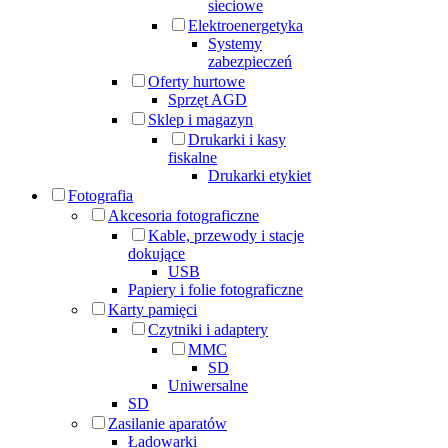
sieciowe
Elektroenergetyka
Systemy
zabezpieczeń
Oferty hurtowe
Sprzęt AGD
Sklep i magazyn
Drukarki i kasy
fiskalne
Drukarki etykiet
Fotografia
Akcesoria fotograficzne
Kable, przewody i stacje
dokujące
USB
Papiery i folie fotograficzne
Karty pamięci
Czytniki i adaptery
MMC
SD
Uniwersalne
SD
Zasilanie aparatów
Ładowarki