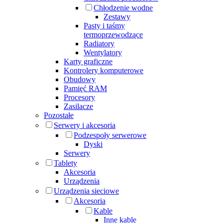
Chłodzenie wodne
Zestawy
Pasty i taśmy
termoprzewodzące
Radiatory
Wentylatory
Karty graficzne
Kontrolery komputerowe
Obudowy
Pamięć RAM
Procesory
Zasilacze
Pozostałe
Serwery i akcesoria
Podzespoły serwerowe
Dyski
Serwery
Tablety
Akcesoria
Urządzenia
Urządzenia sieciowe
Akcesoria
Kable
Inne kable