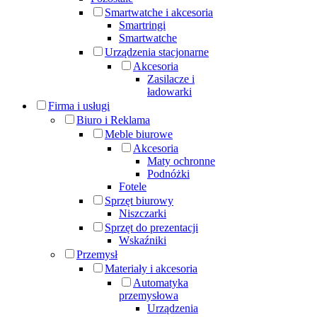
Smartwatche i akcesoria
Smartringi
Smartwatche
Urządzenia stacjonarne
Akcesoria
Zasilacze i
ładowarki
Firma i usługi
Biuro i Reklama
Meble biurowe
Akcesoria
Maty ochronne
Podnóżki
Fotele
Sprzęt biurowy
Niszczarki
Sprzęt do prezentacji
Wskaźniki
Przemysł
Materiały i akcesoria
Automatyka
przemysłowa
Urządzenia