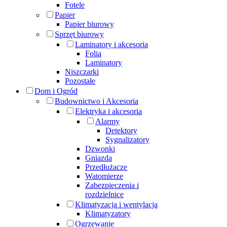
Fotele
Papier
Papier biurowy
Sprzęt biurowy
Laminatory i akcesoria
Folia
Laminatory
Niszczarki
Pozostałe
Dom i Ogród
Budownictwo i Akcesoria
Elektryka i akcesoria
Alarmy
Detektory
Sygnalizatory
Dzwonki
Gniazda
Przedłużacze
Watomierze
Zabezpieczenia i
rozdzielnice
Klimatyzacja i wentylacja
Klimatyzatory
Ogrzewanie