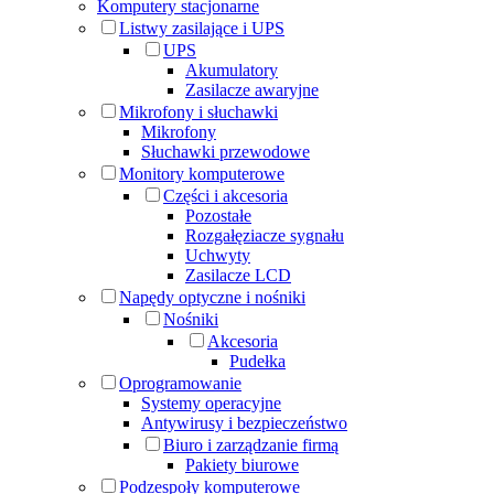
Komputery stacjonarne
Listwy zasilające i UPS
UPS
Akumulatory
Zasilacze awaryjne
Mikrofony i słuchawki
Mikrofony
Słuchawki przewodowe
Monitory komputerowe
Części i akcesoria
Pozostałe
Rozgałęziacze sygnału
Uchwyty
Zasilacze LCD
Napędy optyczne i nośniki
Nośniki
Akcesoria
Pudełka
Oprogramowanie
Systemy operacyjne
Antywirusy i bezpieczeństwo
Biuro i zarządzanie firmą
Pakiety biurowe
Podzespoły komputerowe