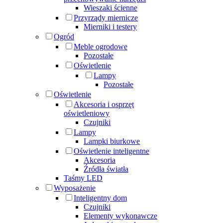
Wieszaki ścienne
Przyrządy miernicze
Mierniki i testery
Ogród
Meble ogrodowe
Pozostałe
Oświetlenie
Lampy
Pozostałe
Oświetlenie
Akcesoria i osprzęt
oświetleniowy
Czujniki
Lampy
Lampki biurkowe
Oświetlenie inteligentne
Akcesoria
Źródła światła
Taśmy LED
Wyposażenie
Inteligentny dom
Czujniki
Elementy wykonawcze