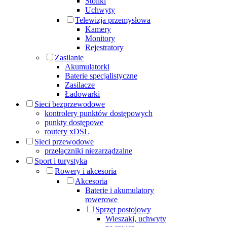
Stoliki
Uchwyty
Telewizja przemysłowa
Kamery
Monitory
Rejestratory
Zasilanie
Akumulatorki
Baterie specjalistyczne
Zasilacze
Ładowarki
Sieci bezprzewodowe
kontrolery punktów dostępowych
punkty dostępowe
routery xDSL
Sieci przewodowe
przełączniki niezarządzalne
Sport i turystyka
Rowery i akcesoria
Akcesoria
Baterie i akumulatory
rowerowe
Sprzęt postojowy
Wieszaki, uchwyty