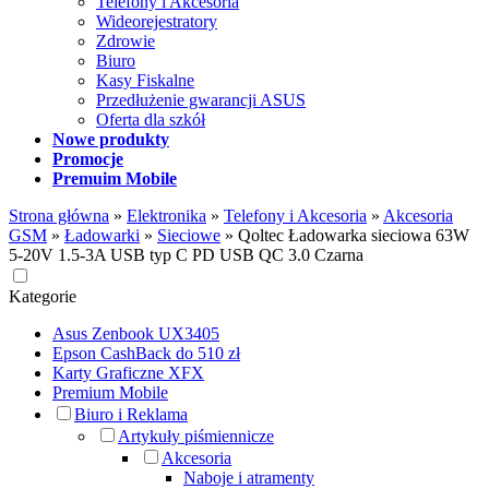
Telefony i Akcesoria
Wideorejestratory
Zdrowie
Biuro
Kasy Fiskalne
Przedłużenie gwarancji ASUS
Oferta dla szkół
Nowe produkty
Promocje
Premuim Mobile
Strona główna
»
Elektronika
»
Telefony i Akcesoria
»
Akcesoria
GSM
»
Ładowarki
»
Sieciowe
»
Qoltec Ładowarka sieciowa 63W
5-20V 1.5-3A USB typ C PD USB QC 3.0 Czarna
Kategorie
Asus Zenbook UX3405
Epson CashBack do 510 zł
Karty Graficzne XFX
Premium Mobile
Biuro i Reklama
Artykuły piśmiennicze
Akcesoria
Naboje i atramenty