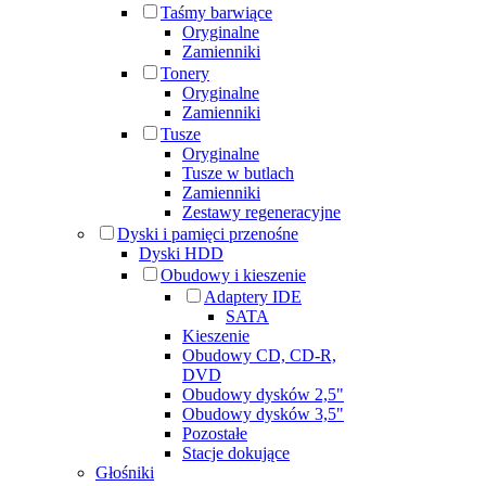
Taśmy barwiące
Oryginalne
Zamienniki
Tonery
Oryginalne
Zamienniki
Tusze
Oryginalne
Tusze w butlach
Zamienniki
Zestawy regeneracyjne
Dyski i pamięci przenośne
Dyski HDD
Obudowy i kieszenie
Adaptery IDE
SATA
Kieszenie
Obudowy CD, CD-R,
DVD
Obudowy dysków 2,5"
Obudowy dysków 3,5"
Pozostałe
Stacje dokujące
Głośniki