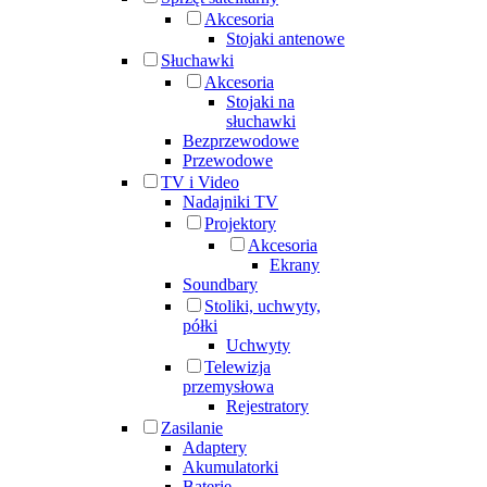
Akcesoria
Stojaki antenowe
Słuchawki
Akcesoria
Stojaki na
słuchawki
Bezprzewodowe
Przewodowe
TV i Video
Nadajniki TV
Projektory
Akcesoria
Ekrany
Soundbary
Stoliki, uchwyty,
półki
Uchwyty
Telewizja
przemysłowa
Rejestratory
Zasilanie
Adaptery
Akumulatorki
Baterie