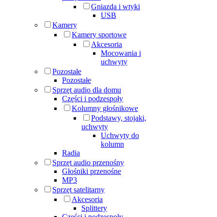
Gniazda i wtyki
USB
Kamery
Kamery sportowe
Akcesoria
Mocowania i
uchwyty
Pozostałe
Pozostałe
Sprzęt audio dla domu
Części i podzespoły
Kolumny głośnikowe
Podstawy, stojaki,
uchwyty
Uchwyty do
kolumn
Radia
Sprzęt audio przenośny
Głośniki przenośne
MP3
Sprzęt satelitarny
Akcesoria
Splittery
Części i podzespoły