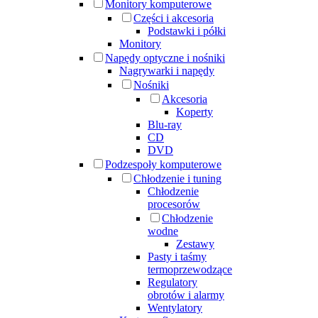
Monitory komputerowe
Części i akcesoria
Podstawki i półki
Monitory
Napędy optyczne i nośniki
Nagrywarki i napędy
Nośniki
Akcesoria
Koperty
Blu-ray
CD
DVD
Podzespoły komputerowe
Chłodzenie i tuning
Chłodzenie
procesorów
Chłodzenie
wodne
Zestawy
Pasty i taśmy
termoprzewodzące
Regulatory
obrotów i alarmy
Wentylatory