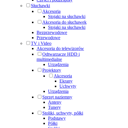
Słuchawki
Akcesoria
Stojaki na słuchawki
Akcesoria do słuchawek
Stojaki na słuchawki
Bezprzewodowe
Przewodowe
TV i Video
Akcesoria do telewizorów
Odtwarzacze HDD i
multimedialne
Urządzenia
Projektory
Akcesoria
Ekrany
Uchwyty
Urządzenia
Sprzęt naziemny
Anteny
Tunery
Stoliki, uchwyty, półki
Podstawy
Półki