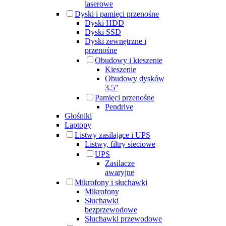
laserowe
Dyski i pamięci przenośne
Dyski HDD
Dyski SSD
Dyski zewnętrzne i
przenośne
Obudowy i kieszenie
Kieszenie
Obudowy dysków
3,5"
Pamięci przenośne
Pendrive
Głośniki
Laptopy
Listwy zasilające i UPS
Listwy, filtry sieciowe
UPS
Zasilacze
awaryjne
Mikrofony i słuchawki
Mikrofony
Słuchawki
bezprzewodowe
Słuchawki przewodowe