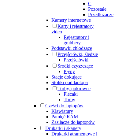
C
Pozostałe
Przedłużacze
Kamery internetowe
Karty i rejestratory
video
Rejestratory i
grabbery
Podstawki chłodzące
Przejściówki, śledzie
Przejściówki
Środki czyszczące
Płyny
Stacje dokujące
Stoliki pod laptopa
Torby, pokrowce
Plecaki
Torby
Części do laptopów
Klawiatury
Pamięć RAM
Zasilacze do laptopów
Drukarki i skanery
Drukarki atramentowe i