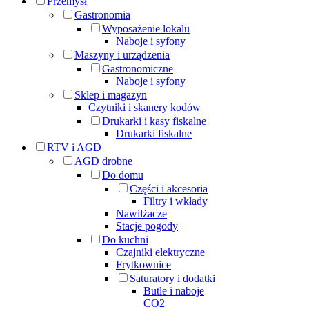
Przemysł
Gastronomia
Wyposażenie lokalu
Naboje i syfony
Maszyny i urządzenia
Gastronomiczne
Naboje i syfony
Sklep i magazyn
Czytniki i skanery kodów
Drukarki i kasy fiskalne
Drukarki fiskalne
RTV i AGD
AGD drobne
Do domu
Części i akcesoria
Filtry i wkłady
Nawilżacze
Stacje pogody
Do kuchni
Czajniki elektryczne
Frytkownice
Saturatory i dodatki
Butle i naboje
CO2