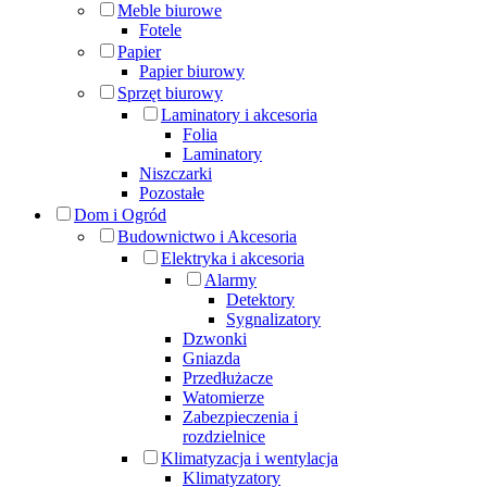
Meble biurowe
Fotele
Papier
Papier biurowy
Sprzęt biurowy
Laminatory i akcesoria
Folia
Laminatory
Niszczarki
Pozostałe
Dom i Ogród
Budownictwo i Akcesoria
Elektryka i akcesoria
Alarmy
Detektory
Sygnalizatory
Dzwonki
Gniazda
Przedłużacze
Watomierze
Zabezpieczenia i
rozdzielnice
Klimatyzacja i wentylacja
Klimatyzatory