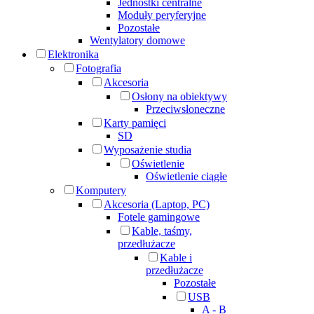
Jednostki centralne
Moduły peryferyjne
Pozostałe
Wentylatory domowe
Elektronika
Fotografia
Akcesoria
Osłony na obiektywy
Przeciwsłoneczne
Karty pamięci
SD
Wyposażenie studia
Oświetlenie
Oświetlenie ciągłe
Komputery
Akcesoria (Laptop, PC)
Fotele gamingowe
Kable, taśmy,
przedłużacze
Kable i
przedłużacze
Pozostałe
USB
A - B