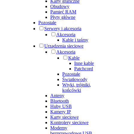
Karty graficzne
Obudowy
Pamięć RAM
Płyty główne
Pozostałe
Serwery i akcesoria
Akcesoria
Kable i taśmy
Urządzenia sieciowe
Akcesoria
Kable
Inne kable
Patchcord
Pozostałe
Światłowody
Wtyki, trójniki,
końcówki
Anteny
Bluetooth
Huby USB
Kamery IP
Karty sieciowe
Kontrolery sieciowe
Modemy
bezprzewodowe USB