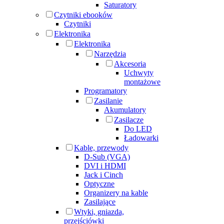
Saturatory
Czytniki ebooków
Czytniki
Elektronika
Elektronika
Narzędzia
Akcesoria
Uchwyty
montażowe
Programatory
Zasilanie
Akumulatory
Zasilacze
Do LED
Ładowarki
Kable, przewody
D-Sub (VGA)
DVI i HDMI
Jack i Cinch
Optyczne
Organizery na kable
Zasilające
Wtyki, gniazda,
przejściówki