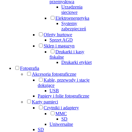
przemysłowa
Urządzenia
sieciowe
Elektroenergetyka
Systemy
zabezpieczeń
Oferty hurtowe
Sprzęt AGD
Sklep i magazyn
Drukarki i kasy
fiskalne
Drukarki etykiet
Fotografia
Akcesoria fotograficzne
Kable, przewody i stacje
dokujące
USB
Papiery i folie fotograficzne
Karty pamięci
Czytniki i adaptery
MMC
SD
Uniwersalne
SD