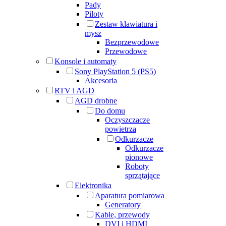
Pady
Piloty
Zestaw klawiatura i
mysz
Bezprzewodowe
Przewodowe
Konsole i automaty
Sony PlayStation 5 (PS5)
Akcesoria
RTV i AGD
AGD drobne
Do domu
Oczyszczacze
powietrza
Odkurzacze
Odkurzacze
pionowe
Roboty
sprzątające
Elektronika
Aparatura pomiarowa
Generatory
Kable, przewody
DVI i HDMI