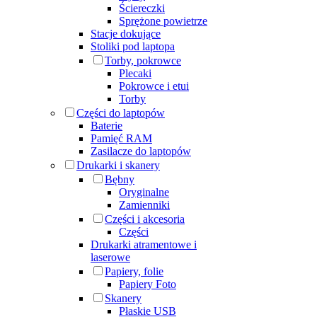
Ściereczki
Sprężone powietrze
Stacje dokujące
Stoliki pod laptopa
Torby, pokrowce
Plecaki
Pokrowce i etui
Torby
Części do laptopów
Baterie
Pamięć RAM
Zasilacze do laptopów
Drukarki i skanery
Bębny
Oryginalne
Zamienniki
Części i akcesoria
Części
Drukarki atramentowe i
laserowe
Papiery, folie
Papiery Foto
Skanery
Płaskie USB