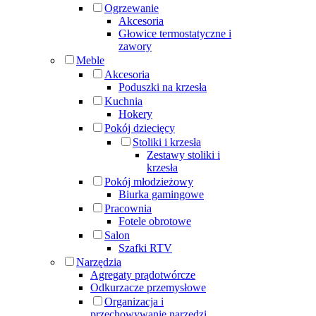
Ogrzewanie
Akcesoria
Głowice termostatyczne i
zawory
Meble
Akcesoria
Poduszki na krzesła
Kuchnia
Hokery
Pokój dziecięcy
Stoliki i krzesła
Zestawy stoliki i
krzesła
Pokój młodzieżowy
Biurka gamingowe
Pracownia
Fotele obrotowe
Salon
Szafki RTV
Narzędzia
Agregaty prądotwórcze
Odkurzacze przemysłowe
Organizacja i
przechowywanie narzędzi