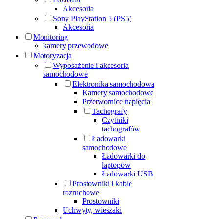
Akcesoria
Sony PlayStation 5 (PS5)
Akcesoria
Monitoring
kamery przewodowe
Motoryzacja
Wyposażenie i akcesoria
samochodowe
Elektronika samochodowa
Kamery samochodowe
Przetwornice napięcia
Tachografy
Czytniki
tachografów
Ładowarki
samochodowe
Ładowarki do
laptopów
Ładowarki USB
Prostowniki i kable
rozruchowe
Prostowniki
Uchwyty, wieszaki