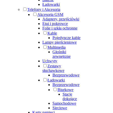
Ładowarki
Telefony i Akcesoria
Akcesoria GSM
Adaptery, przejściówki
Etui i pokrowce
Folie i szkła ochronne
Kable
Pojedyncze kable
Lampy pierścieniowe
Multimedia
Głośniki
zewnętrzne
Uchwyty
Zestawy
słuchawkowe
Bezprzewodowe
Ładowarki
Bezprzewodowe
Biurkowe
Stacje
dokujące
Samochodowe
Sieciowe
Karty pamięci