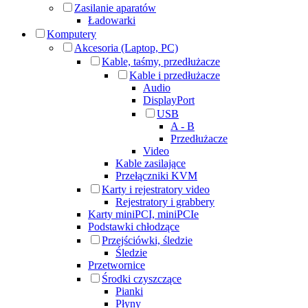
Zasilanie aparatów
Ładowarki
Komputery
Akcesoria (Laptop, PC)
Kable, taśmy, przedłużacze
Kable i przedłużacze
Audio
DisplayPort
USB
A - B
Przedłużacze
Video
Kable zasilające
Przełączniki KVM
Karty i rejestratory video
Rejestratory i grabbery
Karty miniPCI, miniPCIe
Podstawki chłodzące
Przejściówki, śledzie
Śledzie
Przetwornice
Środki czyszczące
Pianki
Płyny