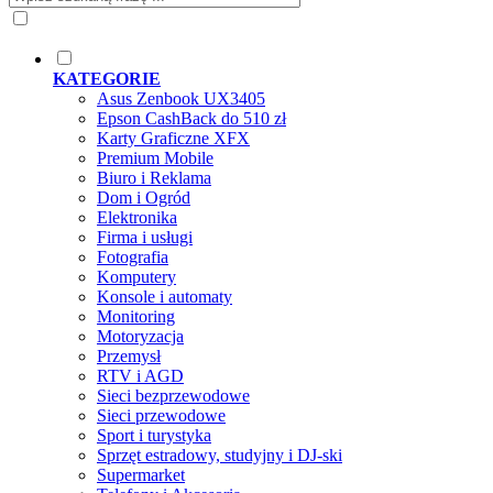
KATEGORIE
Asus Zenbook UX3405
Epson CashBack do 510 zł
Karty Graficzne XFX
Premium Mobile
Biuro i Reklama
Dom i Ogród
Elektronika
Firma i usługi
Fotografia
Komputery
Konsole i automaty
Monitoring
Motoryzacja
Przemysł
RTV i AGD
Sieci bezprzewodowe
Sieci przewodowe
Sport i turystyka
Sprzęt estradowy, studyjny i DJ-ski
Supermarket