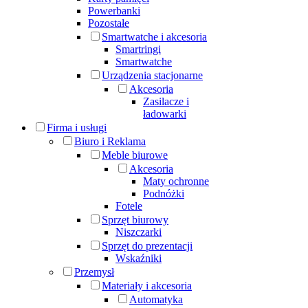
Powerbanki
Pozostałe
Smartwatche i akcesoria
Smartringi
Smartwatche
Urządzenia stacjonarne
Akcesoria
Zasilacze i
ładowarki
Firma i usługi
Biuro i Reklama
Meble biurowe
Akcesoria
Maty ochronne
Podnóżki
Fotele
Sprzęt biurowy
Niszczarki
Sprzęt do prezentacji
Wskaźniki
Przemysł
Materiały i akcesoria
Automatyka