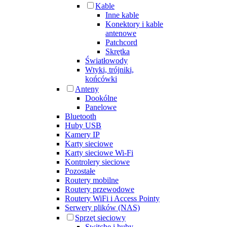
Kable
Inne kable
Konektory i kable
antenowe
Patchcord
Skrętka
Światłowody
Wtyki, trójniki,
końcówki
Anteny
Dookólne
Panelowe
Bluetooth
Huby USB
Kamery IP
Karty sieciowe
Karty sieciowe Wi-Fi
Kontrolery sieciowe
Pozostałe
Routery mobilne
Routery przewodowe
Routery WiFi i Access Pointy
Serwery plików (NAS)
Sprzęt sieciowy
Switche i huby