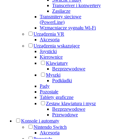
Transceiver i konwertery
Zasilacze
Transmitery sieciowe
(PowerLine)
Wzmacniacze sygnału Wi-Fi
Urządzenia VR
Akcesoria
Urządzenia wskazujące
Joysticki
Kierownice
Klawiatury
Bezprzewodowe
Myszki
Podkładki
Pady
Pozostałe
Tablety graficzne
Zestaw klawiatura i mysz
Bezprzewodowe
Przewodowe
Konsole i automaty
Nintendo Switch
Akcesoria
Pozostałe