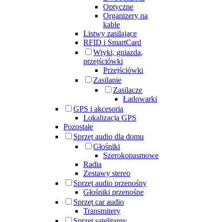
Optyczne
Organizery na
kable
Listwy zasilające
RFID i SmartCard
Wtyki, gniazda,
przejściówki
Przejściówki
Zasilanie
Zasilacze
Ładowarki
GPS i akcesoria
Lokalizacja GPS
Pozostałe
Sprzęt audio dla domu
Głośniki
Szerokopasmowe
Radia
Zestawy stereo
Sprzęt audio przenośny
Głośniki przenośne
Sprzęt car audio
Transmitery
Sprzęt satelitarny