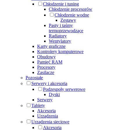
Chłodzenie i tuning
Chłodzenie procesorów
Chłodzenie wodne
Zestawy
Pasty i taśmy
termoprzewodzące
Radiatory
Wentylatory
Karty graficzne
Kontrolery komputerowe
Obudowy
Pamięć RAM
Procesory
Zasilacze
Pozostałe
Serwery i akcesoria
Podzespoły serwerowe
Dyski
Serwery
Tablety
Akcesoria
Urządzenia
Urządzenia sieciowe
Akcesoria