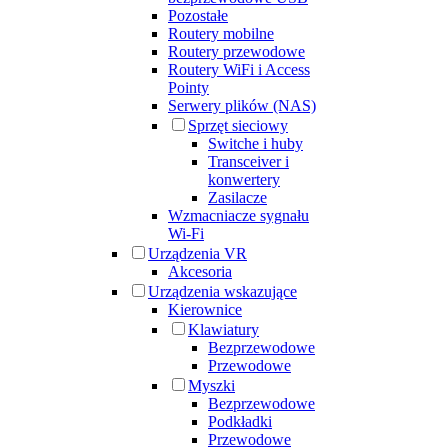
Pozostałe
Routery mobilne
Routery przewodowe
Routery WiFi i Access
Pointy
Serwery plików (NAS)
Sprzęt sieciowy
Switche i huby
Transceiver i
konwertery
Zasilacze
Wzmacniacze sygnału
Wi-Fi
Urządzenia VR
Akcesoria
Urządzenia wskazujące
Kierownice
Klawiatury
Bezprzewodowe
Przewodowe
Myszki
Bezprzewodowe
Podkładki
Przewodowe