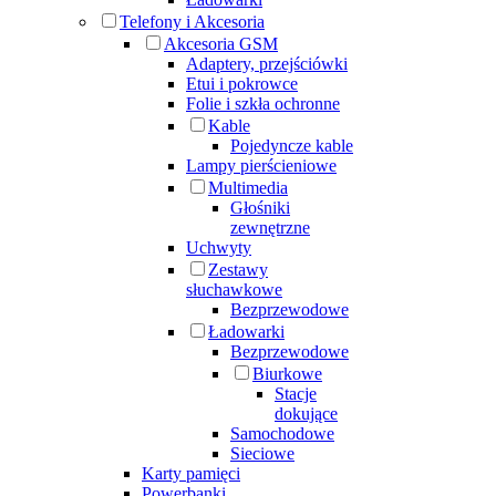
Telefony i Akcesoria
Akcesoria GSM
Adaptery, przejściówki
Etui i pokrowce
Folie i szkła ochronne
Kable
Pojedyncze kable
Lampy pierścieniowe
Multimedia
Głośniki
zewnętrzne
Uchwyty
Zestawy
słuchawkowe
Bezprzewodowe
Ładowarki
Bezprzewodowe
Biurkowe
Stacje
dokujące
Samochodowe
Sieciowe
Karty pamięci
Powerbanki