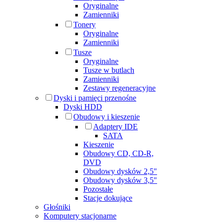
Oryginalne
Zamienniki
Tonery
Oryginalne
Zamienniki
Tusze
Oryginalne
Tusze w butlach
Zamienniki
Zestawy regeneracyjne
Dyski i pamięci przenośne
Dyski HDD
Obudowy i kieszenie
Adaptery IDE
SATA
Kieszenie
Obudowy CD, CD-R,
DVD
Obudowy dysków 2,5"
Obudowy dysków 3,5"
Pozostałe
Stacje dokujące
Głośniki
Komputery stacjonarne