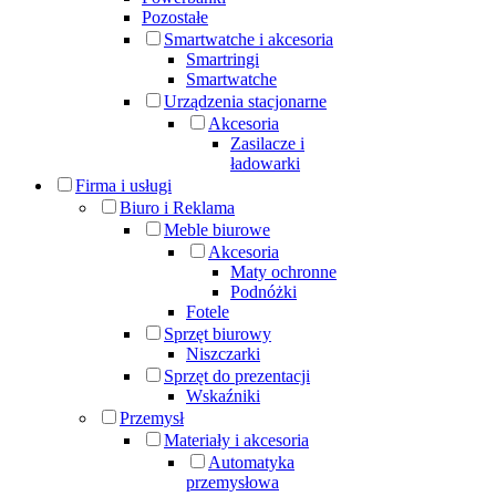
Pozostałe
Smartwatche i akcesoria
Smartringi
Smartwatche
Urządzenia stacjonarne
Akcesoria
Zasilacze i
ładowarki
Firma i usługi
Biuro i Reklama
Meble biurowe
Akcesoria
Maty ochronne
Podnóżki
Fotele
Sprzęt biurowy
Niszczarki
Sprzęt do prezentacji
Wskaźniki
Przemysł
Materiały i akcesoria
Automatyka
przemysłowa