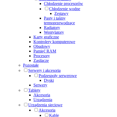
Chłodzenie procesorów
Chłodzenie wodne
Zestawy
Pasty i taśmy
termoprzewodzące
Radiatory
Wentylatory
Karty graficzne
Kontrolery komputerowe
Obudowy
Pamięć RAM
Procesory
Zasilacze
Pozostałe
Serwery i akcesoria
Podzespoły serwerowe
Dyski
Serwery
Tablety
Akcesoria
Urządzenia
Urządzenia sieciowe
Akcesoria
Kable