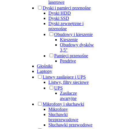
laserowe
Dyski i pamięci przenośne
Dyski HDD
Dyski SSD
Dyski zewnętrzne i
przenośne
Obudowy i kieszenie
Kieszenie
Obudowy dysków
3,5"
Pamięci przenośne
Pendrive
Głośniki
Laptopy
Listwy zasilające i UPS
Listwy, filtry sieciowe
UPS
Zasilacze
awaryjne
Mikrofony i słuchawki
Mikrofony
Słuchawki
bezprzewodowe
Słuchawki przewodowe