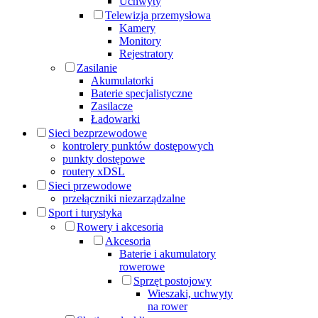
Uchwyty
Telewizja przemysłowa
Kamery
Monitory
Rejestratory
Zasilanie
Akumulatorki
Baterie specjalistyczne
Zasilacze
Ładowarki
Sieci bezprzewodowe
kontrolery punktów dostępowych
punkty dostępowe
routery xDSL
Sieci przewodowe
przełączniki niezarządzalne
Sport i turystyka
Rowery i akcesoria
Akcesoria
Baterie i akumulatory
rowerowe
Sprzęt postojowy
Wieszaki, uchwyty
na rower