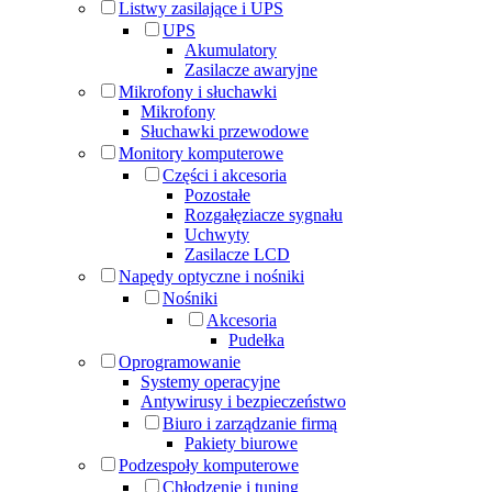
Listwy zasilające i UPS
UPS
Akumulatory
Zasilacze awaryjne
Mikrofony i słuchawki
Mikrofony
Słuchawki przewodowe
Monitory komputerowe
Części i akcesoria
Pozostałe
Rozgałęziacze sygnału
Uchwyty
Zasilacze LCD
Napędy optyczne i nośniki
Nośniki
Akcesoria
Pudełka
Oprogramowanie
Systemy operacyjne
Antywirusy i bezpieczeństwo
Biuro i zarządzanie firmą
Pakiety biurowe
Podzespoły komputerowe
Chłodzenie i tuning