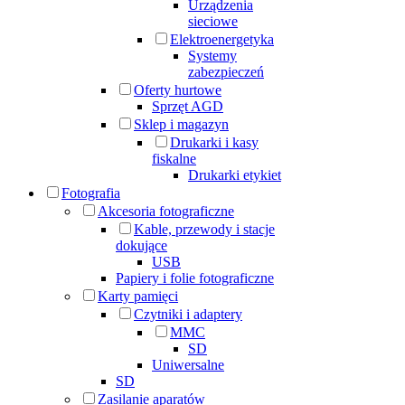
Urządzenia
sieciowe
Elektroenergetyka
Systemy
zabezpieczeń
Oferty hurtowe
Sprzęt AGD
Sklep i magazyn
Drukarki i kasy
fiskalne
Drukarki etykiet
Fotografia
Akcesoria fotograficzne
Kable, przewody i stacje
dokujące
USB
Papiery i folie fotograficzne
Karty pamięci
Czytniki i adaptery
MMC
SD
Uniwersalne
SD
Zasilanie aparatów