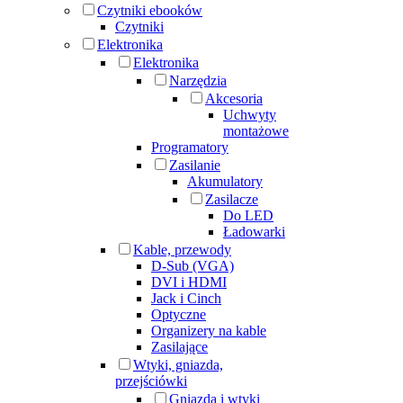
Czytniki ebooków
Czytniki
Elektronika
Elektronika
Narzędzia
Akcesoria
Uchwyty
montażowe
Programatory
Zasilanie
Akumulatory
Zasilacze
Do LED
Ładowarki
Kable, przewody
D-Sub (VGA)
DVI i HDMI
Jack i Cinch
Optyczne
Organizery na kable
Zasilające
Wtyki, gniazda,
przejściówki
Gniazda i wtyki