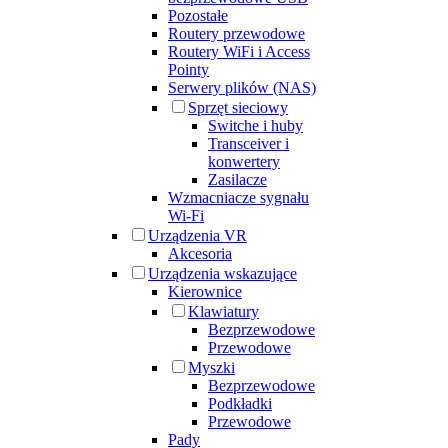
Pozostałe
Routery przewodowe
Routery WiFi i Access
Pointy
Serwery plików (NAS)
Sprzęt sieciowy
Switche i huby
Transceiver i
konwertery
Zasilacze
Wzmacniacze sygnału
Wi-Fi
Urządzenia VR
Akcesoria
Urządzenia wskazujące
Kierownice
Klawiatury
Bezprzewodowe
Przewodowe
Myszki
Bezprzewodowe
Podkładki
Przewodowe
Pady