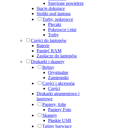
Sprężone powietrze
Stacje dokujące
Stoliki pod laptopa
Torby, pokrowce
Plecaki
Pokrowce i etui
Torby
Części do laptopów
Baterie
Pamięć RAM
Zasilacze do laptopów
Drukarki i skanery
Bębny
Oryginalne
Zamienniki
Części i akcesoria
Części
Drukarki atramentowe i
laserowe
Papiery, folie
Papiery Foto
Skanery
Płaskie USB
Taśmy barwiące