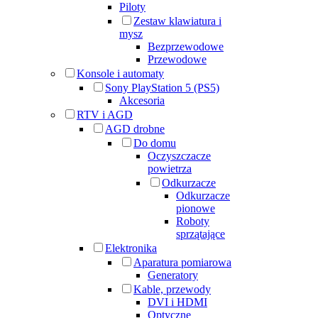
Piloty
Zestaw klawiatura i
mysz
Bezprzewodowe
Przewodowe
Konsole i automaty
Sony PlayStation 5 (PS5)
Akcesoria
RTV i AGD
AGD drobne
Do domu
Oczyszczacze
powietrza
Odkurzacze
Odkurzacze
pionowe
Roboty
sprzątające
Elektronika
Aparatura pomiarowa
Generatory
Kable, przewody
DVI i HDMI
Optyczne