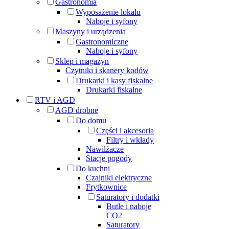
Gastronomia
Wyposażenie lokalu
Naboje i syfony
Maszyny i urządzenia
Gastronomiczne
Naboje i syfony
Sklep i magazyn
Czytniki i skanery kodów
Drukarki i kasy fiskalne
Drukarki fiskalne
RTV i AGD
AGD drobne
Do domu
Części i akcesoria
Filtry i wkłady
Nawilżacze
Stacje pogody
Do kuchni
Czajniki elektryczne
Frytkownice
Saturatory i dodatki
Butle i naboje
CO2
Saturatory