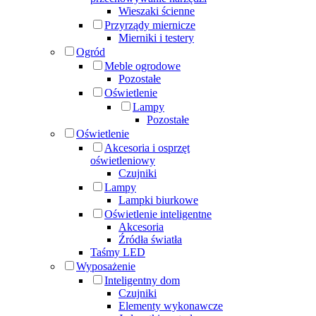
Wieszaki ścienne
Przyrządy miernicze
Mierniki i testery
Ogród
Meble ogrodowe
Pozostałe
Oświetlenie
Lampy
Pozostałe
Oświetlenie
Akcesoria i osprzęt
oświetleniowy
Czujniki
Lampy
Lampki biurkowe
Oświetlenie inteligentne
Akcesoria
Źródła światła
Taśmy LED
Wyposażenie
Inteligentny dom
Czujniki
Elementy wykonawcze