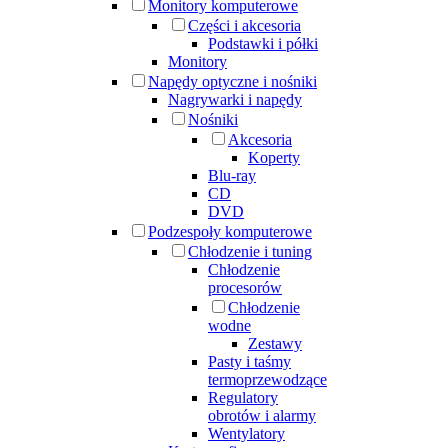
Monitory komputerowe
Części i akcesoria
Podstawki i półki
Monitory
Napędy optyczne i nośniki
Nagrywarki i napędy
Nośniki
Akcesoria
Koperty
Blu-ray
CD
DVD
Podzespoły komputerowe
Chłodzenie i tuning
Chłodzenie
procesorów
Chłodzenie
wodne
Zestawy
Pasty i taśmy
termoprzewodzące
Regulatory
obrotów i alarmy
Wentylatory