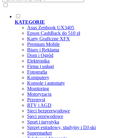
KATEGORIE
Asus Zenbook UX3405
Epson CashBack do 510 zł
Karty Graficzne XFX
Premium Mobile
Biuro i Reklama
Dom i Ogród
Elektronika
Firma i usługi
Fotografia
Komputery
Konsole i automaty
Monitoring
Motoryzacja
Przemysł
RTV i AGD
Sieci bezprzewodowe
Sieci przewodowe
Sport i turystyka
Sprzęt estradowy, studyjny i DJ-ski
Supermarket