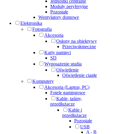
Jednostki centralne
Moduły peryferyjne
Pozostałe
Wentylatory domowe
Elektronika
Fotografia
Akcesoria
Osłony na obiektywy
Przeciwsłoneczne
Karty pamięci
SD
Wyposażenie studia
Oświetlenie
Oświetlenie ciągłe
Komputery
Akcesoria (Laptop, PC)
Fotele gamingowe
Kable, taśmy,
przedłużacze
Kable i
przedłużacze
Pozostałe
USB
A - B