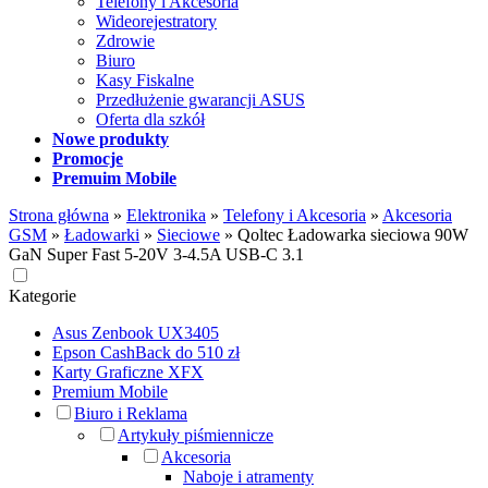
Telefony i Akcesoria
Wideorejestratory
Zdrowie
Biuro
Kasy Fiskalne
Przedłużenie gwarancji ASUS
Oferta dla szkół
Nowe produkty
Promocje
Premuim Mobile
Strona główna
»
Elektronika
»
Telefony i Akcesoria
»
Akcesoria
GSM
»
Ładowarki
»
Sieciowe
»
Qoltec Ładowarka sieciowa 90W
GaN Super Fast 5-20V 3-4.5A USB-C 3.1
Kategorie
Asus Zenbook UX3405
Epson CashBack do 510 zł
Karty Graficzne XFX
Premium Mobile
Biuro i Reklama
Artykuły piśmiennicze
Akcesoria
Naboje i atramenty