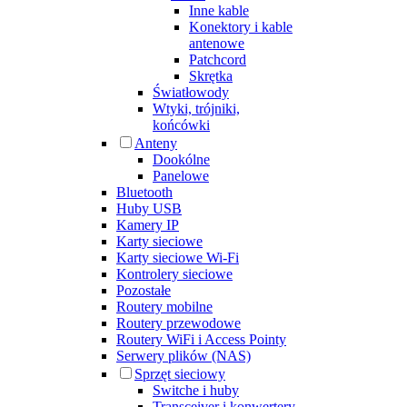
Inne kable
Konektory i kable
antenowe
Patchcord
Skrętka
Światłowody
Wtyki, trójniki,
końcówki
Anteny
Dookólne
Panelowe
Bluetooth
Huby USB
Kamery IP
Karty sieciowe
Karty sieciowe Wi-Fi
Kontrolery sieciowe
Pozostałe
Routery mobilne
Routery przewodowe
Routery WiFi i Access Pointy
Serwery plików (NAS)
Sprzęt sieciowy
Switche i huby
Transceiver i konwertery