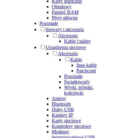
Karty graficzne
Obudowy
Pamięć RAM
Płyty główne
Pozostałe
Serwery i akcesoria
Akcesoria
Kable i taśmy
Urządzenia sieciowe
Akcesoria
Kable
Inne kable
Patchcord
Pozostałe
Światłowody
Wtyki, trójniki,
końcówki
Anteny
Bluetooth
Huby USB
Kamery IP
Karty sieciowe
Kontrolery sieciowe
Modemy
bezprzewodowe USB