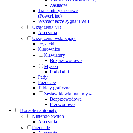
Zasilacze
Transmitery sieciowe
(PowerLine)
Wzmacniacze sygnału Wi-Fi
Urządzenia VR
Akcesoria
Urządzenia wskazujące
Joysticki
Kierownice
Klawiatury
Bezprzewodowe
Myszki
Podkładki
Pady
Pozostałe
Tablety graficzne
Zestaw klawiatura i mysz
Bezprzewodowe
Przewodowe
Konsole i automaty
Nintendo Switch
Akcesoria
Pozostałe
Akcesoria