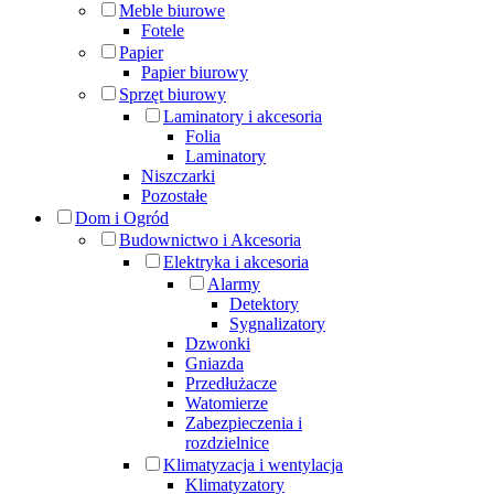
Meble biurowe
Fotele
Papier
Papier biurowy
Sprzęt biurowy
Laminatory i akcesoria
Folia
Laminatory
Niszczarki
Pozostałe
Dom i Ogród
Budownictwo i Akcesoria
Elektryka i akcesoria
Alarmy
Detektory
Sygnalizatory
Dzwonki
Gniazda
Przedłużacze
Watomierze
Zabezpieczenia i
rozdzielnice
Klimatyzacja i wentylacja
Klimatyzatory