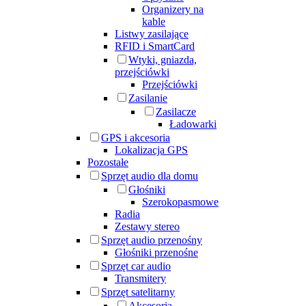
Organizery na
kable
Listwy zasilające
RFID i SmartCard
Wtyki, gniazda,
przejściówki
Przejściówki
Zasilanie
Zasilacze
Ładowarki
GPS i akcesoria
Lokalizacja GPS
Pozostałe
Sprzęt audio dla domu
Głośniki
Szerokopasmowe
Radia
Zestawy stereo
Sprzęt audio przenośny
Głośniki przenośne
Sprzęt car audio
Transmitery
Sprzęt satelitarny
Akcesoria