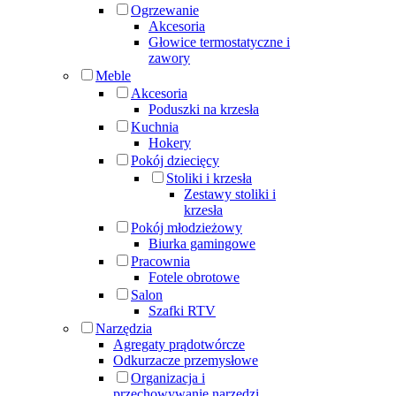
Ogrzewanie
Akcesoria
Głowice termostatyczne i
zawory
Meble
Akcesoria
Poduszki na krzesła
Kuchnia
Hokery
Pokój dziecięcy
Stoliki i krzesła
Zestawy stoliki i
krzesła
Pokój młodzieżowy
Biurka gamingowe
Pracownia
Fotele obrotowe
Salon
Szafki RTV
Narzędzia
Agregaty prądotwórcze
Odkurzacze przemysłowe
Organizacja i
przechowywanie narzędzi