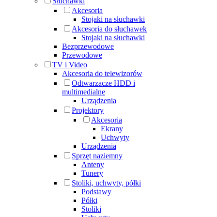
Słuchawki
Akcesoria
Stojaki na słuchawki
Akcesoria do słuchawek
Stojaki na słuchawki
Bezprzewodowe
Przewodowe
TV i Video
Akcesoria do telewizorów
Odtwarzacze HDD i
multimedialne
Urządzenia
Projektory
Akcesoria
Ekrany
Uchwyty
Urządzenia
Sprzęt naziemny
Anteny
Tunery
Stoliki, uchwyty, półki
Podstawy
Półki
Stoliki