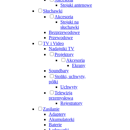
Stojaki antenowe
Słuchawki
Akcesoria
Stojaki na
słuchawki
Bezprzewodowe
Przewodowe
TV i Video
Nadajniki TV
Projektory
Akcesoria
Ekrany
Soundbary
Stoliki, uchwyty,
półki
Uchwyty
Telewizja
przemysłowa
Rejestratory
Zasilanie
Adaptery
Akumulatorki
Baterie
Ładowarki