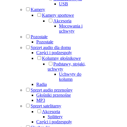
USB
Kamery
Kamery sportowe
Akcesoria
Mocowania i
uchwyty
Pozostałe
Pozostałe
Sprzęt audio dla domu
Części i podzespoły
Kolumny głośnikowe
Podstawy, stojaki,
uchwyty
Uchwyty do
kolumn
Radia
Sprzęt audio przenośny
Głośniki przenośne
MP3
Sprzęt satelitarny
Akcesoria
Splittery
Części i podzespoły