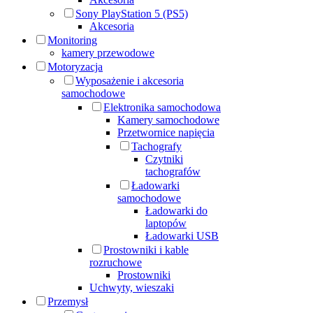
Sony PlayStation 5 (PS5)
Akcesoria
Monitoring
kamery przewodowe
Motoryzacja
Wyposażenie i akcesoria
samochodowe
Elektronika samochodowa
Kamery samochodowe
Przetwornice napięcia
Tachografy
Czytniki
tachografów
Ładowarki
samochodowe
Ładowarki do
laptopów
Ładowarki USB
Prostowniki i kable
rozruchowe
Prostowniki
Uchwyty, wieszaki
Przemysł