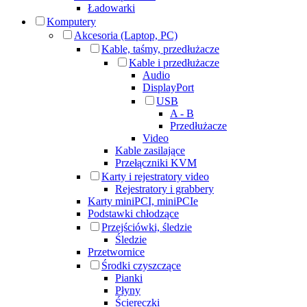
Ładowarki
Komputery
Akcesoria (Laptop, PC)
Kable, taśmy, przedłużacze
Kable i przedłużacze
Audio
DisplayPort
USB
A - B
Przedłużacze
Video
Kable zasilające
Przełączniki KVM
Karty i rejestratory video
Rejestratory i grabbery
Karty miniPCI, miniPCIe
Podstawki chłodzące
Przejściówki, śledzie
Śledzie
Przetwornice
Środki czyszczące
Pianki
Płyny
Ściereczki