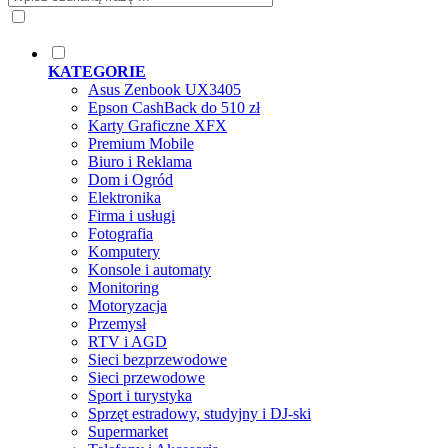
KATEGORIE
Asus Zenbook UX3405
Epson CashBack do 510 zł
Karty Graficzne XFX
Premium Mobile
Biuro i Reklama
Dom i Ogród
Elektronika
Firma i usługi
Fotografia
Komputery
Konsole i automaty
Monitoring
Motoryzacja
Przemysł
RTV i AGD
Sieci bezprzewodowe
Sieci przewodowe
Sport i turystyka
Sprzęt estradowy, studyjny i DJ-ski
Supermarket