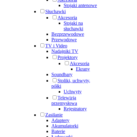
Stojaki antenowe
Słuchawki
Akcesoria
Stojaki na
słuchawki
Bezprzewodowe
Przewodowe
TV i Video
Nadajniki TV
Projektory
Akcesoria
Ekrany
Soundbary
Stoliki, uchwyty,
półki
Uchwyty
Telewizja
przemysłowa
Rejestratory
Zasilanie
Adaptery
Akumulatorki
Baterie
Ładowarki