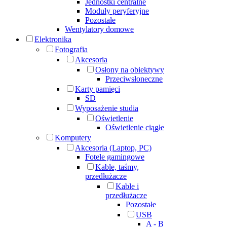
Jednostki centralne
Moduły peryferyjne
Pozostałe
Wentylatory domowe
Elektronika
Fotografia
Akcesoria
Osłony na obiektywy
Przeciwsłoneczne
Karty pamięci
SD
Wyposażenie studia
Oświetlenie
Oświetlenie ciągłe
Komputery
Akcesoria (Laptop, PC)
Fotele gamingowe
Kable, taśmy,
przedłużacze
Kable i
przedłużacze
Pozostałe
USB
A - B