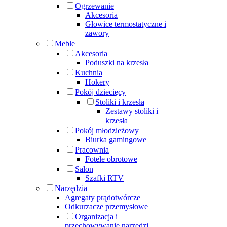
Ogrzewanie
Akcesoria
Głowice termostatyczne i
zawory
Meble
Akcesoria
Poduszki na krzesła
Kuchnia
Hokery
Pokój dziecięcy
Stoliki i krzesła
Zestawy stoliki i
krzesła
Pokój młodzieżowy
Biurka gamingowe
Pracownia
Fotele obrotowe
Salon
Szafki RTV
Narzędzia
Agregaty prądotwórcze
Odkurzacze przemysłowe
Organizacja i
przechowywanie narzędzi