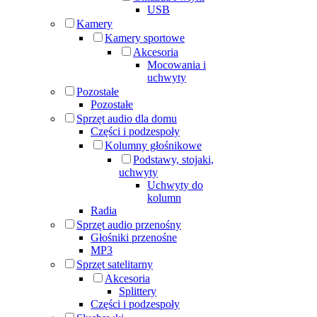
USB
Kamery
Kamery sportowe
Akcesoria
Mocowania i
uchwyty
Pozostałe
Pozostałe
Sprzęt audio dla domu
Części i podzespoły
Kolumny głośnikowe
Podstawy, stojaki,
uchwyty
Uchwyty do
kolumn
Radia
Sprzęt audio przenośny
Głośniki przenośne
MP3
Sprzęt satelitarny
Akcesoria
Splittery
Części i podzespoły