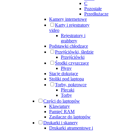
C
Pozostałe
Przedłużacze
Kamery internetowe
Karty i rejestratory
video
Rejestratory i
grabbery
Podstawki chłodzące
Przejściówki, śledzie
Przejściówki
Środki czyszczące
Płyny
Stacje dokujące
Stoliki pod laptopa
Torby, pokrowce
Plecaki
Torby
Części do laptopów
Klawiatury
Pamięć RAM
Zasilacze do laptopów
Drukarki i skanery
Drukarki atramentowe i