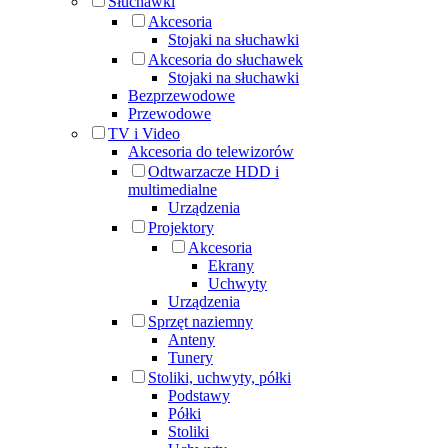
Słuchawki
Akcesoria
Stojaki na słuchawki
Akcesoria do słuchawek
Stojaki na słuchawki
Bezprzewodowe
Przewodowe
TV i Video
Akcesoria do telewizorów
Odtwarzacze HDD i
multimedialne
Urządzenia
Projektory
Akcesoria
Ekrany
Uchwyty
Urządzenia
Sprzęt naziemny
Anteny
Tunery
Stoliki, uchwyty, półki
Podstawy
Półki
Stoliki