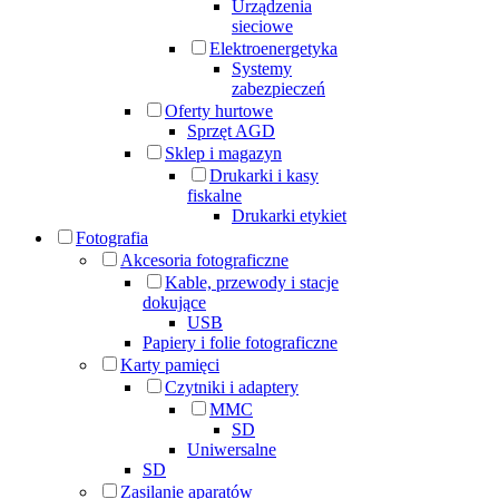
Urządzenia
sieciowe
Elektroenergetyka
Systemy
zabezpieczeń
Oferty hurtowe
Sprzęt AGD
Sklep i magazyn
Drukarki i kasy
fiskalne
Drukarki etykiet
Fotografia
Akcesoria fotograficzne
Kable, przewody i stacje
dokujące
USB
Papiery i folie fotograficzne
Karty pamięci
Czytniki i adaptery
MMC
SD
Uniwersalne
SD
Zasilanie aparatów