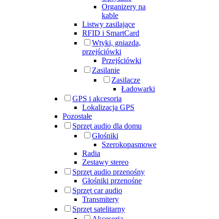
Organizery na
kable
Listwy zasilające
RFID i SmartCard
Wtyki, gniazda,
przejściówki
Przejściówki
Zasilanie
Zasilacze
Ładowarki
GPS i akcesoria
Lokalizacja GPS
Pozostałe
Sprzęt audio dla domu
Głośniki
Szerokopasmowe
Radia
Zestawy stereo
Sprzęt audio przenośny
Głośniki przenośne
Sprzęt car audio
Transmitery
Sprzęt satelitarny
Akcesoria