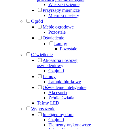
Wieszaki ścienne
Przyrządy miernicze
Mierniki i testery
Ogród
Meble ogrodowe
Pozostałe
Oświetlenie
Lampy
Pozostałe
Oświetlenie
Akcesoria i osprzęt
oświetleniowy
Czujniki
Lampy
Lampki biurkowe
Oświetlenie inteligentne
Akcesoria
Źródła światła
Taśmy LED
Wyposażenie
Inteligentny dom
Czujniki
Elementy wykonawcze