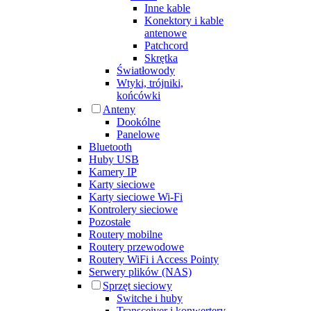
Inne kable
Konektory i kable
antenowe
Patchcord
Skrętka
Światłowody
Wtyki, trójniki,
końcówki
Anteny
Dookólne
Panelowe
Bluetooth
Huby USB
Kamery IP
Karty sieciowe
Karty sieciowe Wi-Fi
Kontrolery sieciowe
Pozostałe
Routery mobilne
Routery przewodowe
Routery WiFi i Access Pointy
Serwery plików (NAS)
Sprzęt sieciowy
Switche i huby
Transceiver i konwertery