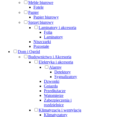
Meble biurowe
Fotele
Papier
Papier biurowy
Sprzęt biurowy
Laminatory i akcesoria
Folia
Laminatory
Niszczarki
Pozostałe
Dom i Ogród
Budownictwo i Akcesoria
Elektryka i akcesoria
Alarmy
Detektory
Sygnalizatory
Dzwonki
Gniazda
Przedłużacze
Watomierze
Zabezpieczenia i
rozdzielnice
Klimatyzacja i wentylacja
Klimatyzatory