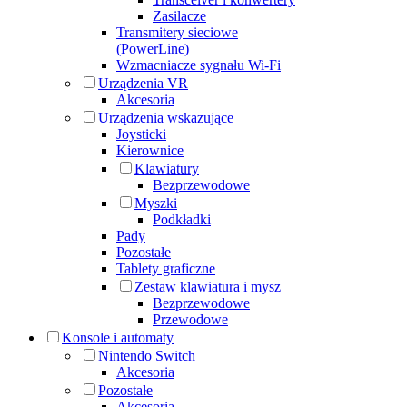
Zasilacze
Transmitery sieciowe
(PowerLine)
Wzmacniacze sygnału Wi-Fi
Urządzenia VR
Akcesoria
Urządzenia wskazujące
Joysticki
Kierownice
Klawiatury
Bezprzewodowe
Myszki
Podkładki
Pady
Pozostałe
Tablety graficzne
Zestaw klawiatura i mysz
Bezprzewodowe
Przewodowe
Konsole i automaty
Nintendo Switch
Akcesoria
Pozostałe
Akcesoria