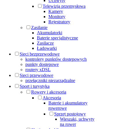
Uchwyty
Telewizja przemysłowa
Kamery
Monitory
Rejestratory
Zasilanie
Akumulatorki
Baterie specjalistyczne
Zasilacze
Ładowarki
Sieci bezprzewodowe
kontrolery punktów dostępowych
punkty dostępowe
routery xDSL
Sieci przewodowe
przełączniki niezarządzalne
Sport i turystyka
Rowery i akcesoria
Akcesoria
Baterie i akumulatory
rowerowe
Sprzęt postojowy
Wieszaki, uchwyty
na rower