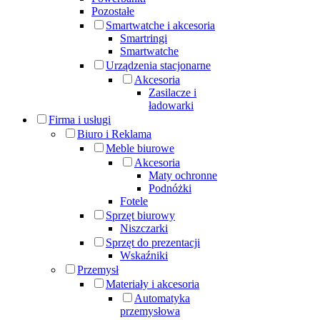
Pozostałe
Smartwatche i akcesoria
Smartringi
Smartwatche
Urządzenia stacjonarne
Akcesoria
Zasilacze i
ładowarki
Firma i usługi
Biuro i Reklama
Meble biurowe
Akcesoria
Maty ochronne
Podnóżki
Fotele
Sprzęt biurowy
Niszczarki
Sprzęt do prezentacji
Wskaźniki
Przemysł
Materiały i akcesoria
Automatyka
przemysłowa