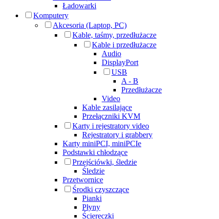
Ładowarki
Komputery
Akcesoria (Laptop, PC)
Kable, taśmy, przedłużacze
Kable i przedłużacze
Audio
DisplayPort
USB
A - B
Przedłużacze
Video
Kable zasilające
Przełączniki KVM
Karty i rejestratory video
Rejestratory i grabbery
Karty miniPCI, miniPCIe
Podstawki chłodzące
Przejściówki, śledzie
Śledzie
Przetwornice
Środki czyszczące
Pianki
Płyny
Ściereczki