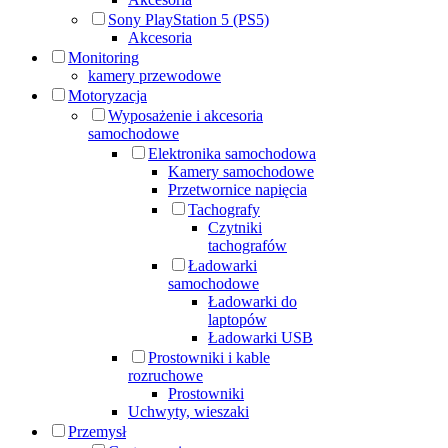
Sony PlayStation 5 (PS5)
Akcesoria
Monitoring
kamery przewodowe
Motoryzacja
Wyposażenie i akcesoria
samochodowe
Elektronika samochodowa
Kamery samochodowe
Przetwornice napięcia
Tachografy
Czytniki
tachografów
Ładowarki
samochodowe
Ładowarki do
laptopów
Ładowarki USB
Prostowniki i kable
rozruchowe
Prostowniki
Uchwyty, wieszaki
Przemysł