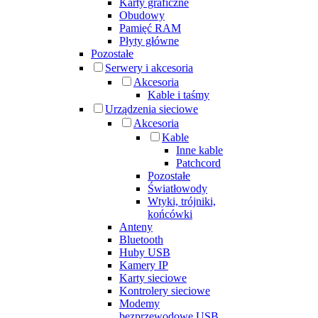
Karty graficzne
Obudowy
Pamięć RAM
Płyty główne
Pozostałe
Serwery i akcesoria
Akcesoria
Kable i taśmy
Urządzenia sieciowe
Akcesoria
Kable
Inne kable
Patchcord
Pozostałe
Światłowody
Wtyki, trójniki,
końcówki
Anteny
Bluetooth
Huby USB
Kamery IP
Karty sieciowe
Kontrolery sieciowe
Modemy
bezprzewodowe USB