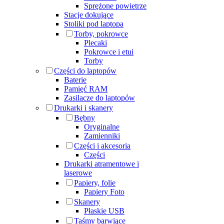
Sprężone powietrze
Stacje dokujące
Stoliki pod laptopa
Torby, pokrowce
Plecaki
Pokrowce i etui
Torby
Części do laptopów
Baterie
Pamięć RAM
Zasilacze do laptopów
Drukarki i skanery
Bębny
Oryginalne
Zamienniki
Części i akcesoria
Części
Drukarki atramentowe i
laserowe
Papiery, folie
Papiery Foto
Skanery
Płaskie USB
Taśmy barwiące