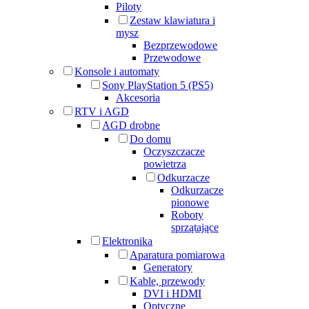
Piloty
Zestaw klawiatura i
mysz
Bezprzewodowe
Przewodowe
Konsole i automaty
Sony PlayStation 5 (PS5)
Akcesoria
RTV i AGD
AGD drobne
Do domu
Oczyszczacze
powietrza
Odkurzacze
Odkurzacze
pionowe
Roboty
sprzątające
Elektronika
Aparatura pomiarowa
Generatory
Kable, przewody
DVI i HDMI
Optyczne