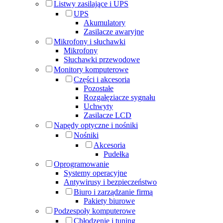
Listwy zasilające i UPS
UPS
Akumulatory
Zasilacze awaryjne
Mikrofony i słuchawki
Mikrofony
Słuchawki przewodowe
Monitory komputerowe
Części i akcesoria
Pozostałe
Rozgałęziacze sygnału
Uchwyty
Zasilacze LCD
Napędy optyczne i nośniki
Nośniki
Akcesoria
Pudełka
Oprogramowanie
Systemy operacyjne
Antywirusy i bezpieczeństwo
Biuro i zarządzanie firmą
Pakiety biurowe
Podzespoły komputerowe
Chłodzenie i tuning