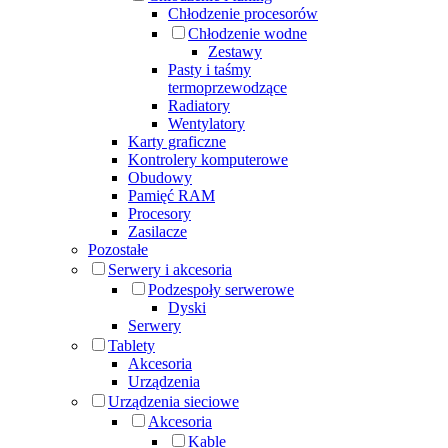
Chłodzenie procesorów
Chłodzenie wodne
Zestawy
Pasty i taśmy
termoprzewodzące
Radiatory
Wentylatory
Karty graficzne
Kontrolery komputerowe
Obudowy
Pamięć RAM
Procesory
Zasilacze
Pozostałe
Serwery i akcesoria
Podzespoły serwerowe
Dyski
Serwery
Tablety
Akcesoria
Urządzenia
Urządzenia sieciowe
Akcesoria
Kable