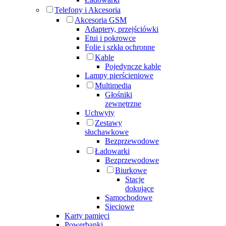
Telefony i Akcesoria
Akcesoria GSM
Adaptery, przejściówki
Etui i pokrowce
Folie i szkła ochronne
Kable
Pojedyncze kable
Lampy pierścieniowe
Multimedia
Głośniki
zewnętrzne
Uchwyty
Zestawy
słuchawkowe
Bezprzewodowe
Ładowarki
Bezprzewodowe
Biurkowe
Stacje
dokujące
Samochodowe
Sieciowe
Karty pamięci
Powerbanki