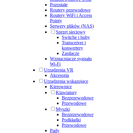
Pozostałe
Routery przewodowe
Routery WiFi i Access
Pointy
Serwery plików (NAS)
Sprzęt sieciowy
Switche i huby
Transceiver i
konwertery
Zasilacze
Wzmacniacze sygnału
Wi-Fi
Urządzenia VR
Akcesoria
Urządzenia wskazujące
Kierownice
Klawiatury
Bezprzewodowe
Przewodowe
Myszki
Bezprzewodowe
Podkładki
Przewodowe
Pady