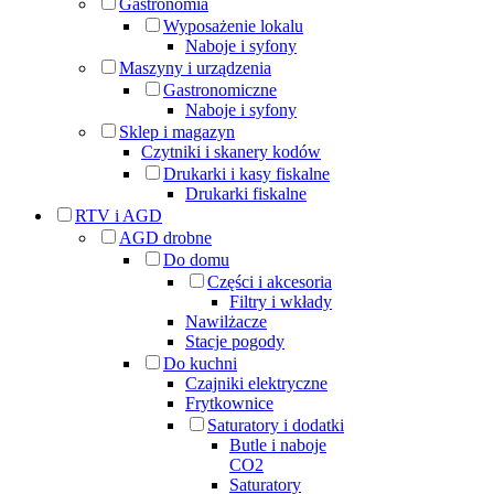
Gastronomia
Wyposażenie lokalu
Naboje i syfony
Maszyny i urządzenia
Gastronomiczne
Naboje i syfony
Sklep i magazyn
Czytniki i skanery kodów
Drukarki i kasy fiskalne
Drukarki fiskalne
RTV i AGD
AGD drobne
Do domu
Części i akcesoria
Filtry i wkłady
Nawilżacze
Stacje pogody
Do kuchni
Czajniki elektryczne
Frytkownice
Saturatory i dodatki
Butle i naboje
CO2
Saturatory