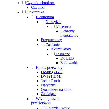
Czytniki ebooków
Czytniki
Elektronika
Elektronika
Narzędzia
Akcesoria
Uchwyty
montażowe
Programatory
Zasilanie
Akumulatory
Zasilacze
Do LED
Ładowarki
Kable, przewody
D-Sub (VGA)
DVI i HDMI
Jack i Cinch
Optyczne
Organizery na kable
Zasilające
Wtyki, gniazda,
przejściówki
Gniazda i wtyki