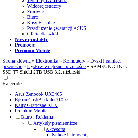
Telefony i Akcesoria
Wideorejestratory
Zdrowie
Biuro
Kasy Fiskalne
Przedłużenie gwarancji ASUS
Oferta dla szkół
Nowe produkty
Promocje
Premuim Mobile
Strona główna
»
Elektronika
»
Komputery
»
Dyski i pamięci
przenośne
»
Dyski zewnętrzne i przenośne
»
SAMSUNG Dysk
SSD T7 Shield 2TB USB 3.2, niebieski
Kategorie
Asus Zenbook UX3405
Epson CashBack do 510 zł
Karty Graficzne XFX
Premium Mobile
Biuro i Reklama
Artykuły piśmiennicze
Akcesoria
Naboje i atramenty