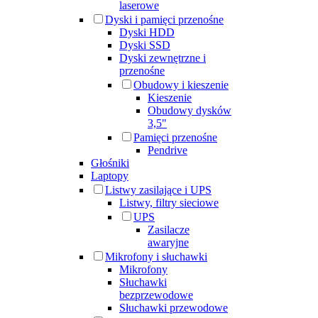
laserowe
Dyski i pamięci przenośne
Dyski HDD
Dyski SSD
Dyski zewnętrzne i
przenośne
Obudowy i kieszenie
Kieszenie
Obudowy dysków
3,5"
Pamięci przenośne
Pendrive
Głośniki
Laptopy
Listwy zasilające i UPS
Listwy, filtry sieciowe
UPS
Zasilacze
awaryjne
Mikrofony i słuchawki
Mikrofony
Słuchawki
bezprzewodowe
Słuchawki przewodowe