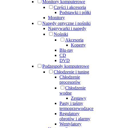
Monitory komputerowe
Części i akcesoria
Podstawki i półki
Monitory
Napędy optyczne i nośniki
Nagrywarki i napędy
Nośniki
Akcesoria
Koperty
Blu-ray
CD
DVD
Podzespoły komputerowe
Chłodzenie i tuning
Chłodzenie
procesorów
Chłodzenie
wodne
Zestawy
Pasty i taśmy
termoprzewodzące
Regulatory
obrotów i alarmy
Wentylatory