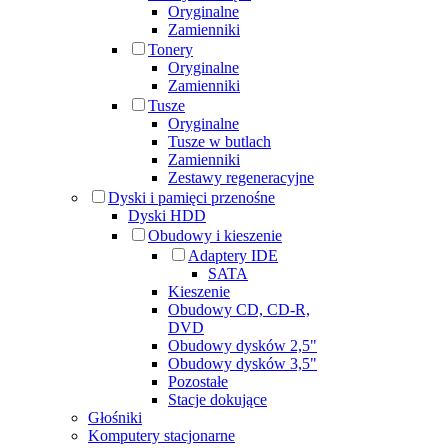
Oryginalne
Zamienniki
Tonery
Oryginalne
Zamienniki
Tusze
Oryginalne
Tusze w butlach
Zamienniki
Zestawy regeneracyjne
Dyski i pamięci przenośne
Dyski HDD
Obudowy i kieszenie
Adaptery IDE
SATA
Kieszenie
Obudowy CD, CD-R,
DVD
Obudowy dysków 2,5"
Obudowy dysków 3,5"
Pozostałe
Stacje dokujące
Głośniki
Komputery stacjonarne