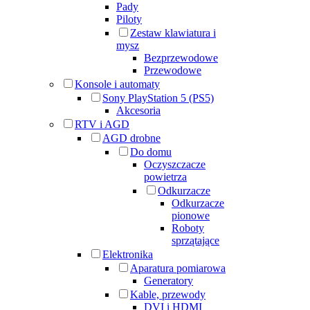
Pady
Piloty
Zestaw klawiatura i
mysz
Bezprzewodowe
Przewodowe
Konsole i automaty
Sony PlayStation 5 (PS5)
Akcesoria
RTV i AGD
AGD drobne
Do domu
Oczyszczacze
powietrza
Odkurzacze
Odkurzacze
pionowe
Roboty
sprzątające
Elektronika
Aparatura pomiarowa
Generatory
Kable, przewody
DVI i HDMI