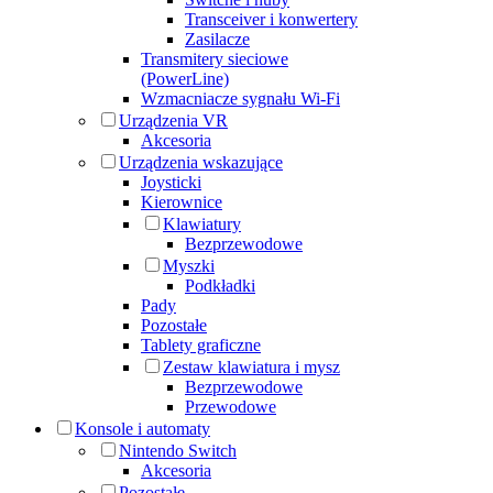
Transceiver i konwertery
Zasilacze
Transmitery sieciowe
(PowerLine)
Wzmacniacze sygnału Wi-Fi
Urządzenia VR
Akcesoria
Urządzenia wskazujące
Joysticki
Kierownice
Klawiatury
Bezprzewodowe
Myszki
Podkładki
Pady
Pozostałe
Tablety graficzne
Zestaw klawiatura i mysz
Bezprzewodowe
Przewodowe
Konsole i automaty
Nintendo Switch
Akcesoria
Pozostałe