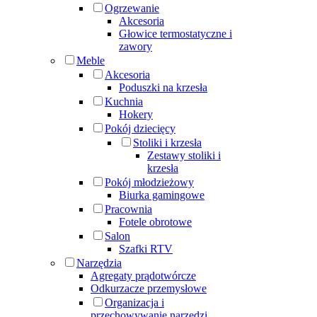
Ogrzewanie
Akcesoria
Głowice termostatyczne i
zawory
Meble
Akcesoria
Poduszki na krzesła
Kuchnia
Hokery
Pokój dziecięcy
Stoliki i krzesła
Zestawy stoliki i
krzesła
Pokój młodzieżowy
Biurka gamingowe
Pracownia
Fotele obrotowe
Salon
Szafki RTV
Narzędzia
Agregaty prądotwórcze
Odkurzacze przemysłowe
Organizacja i
przechowywanie narzędzi