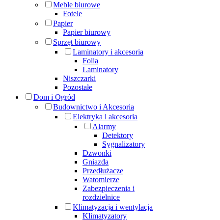
Meble biurowe
Fotele
Papier
Papier biurowy
Sprzęt biurowy
Laminatory i akcesoria
Folia
Laminatory
Niszczarki
Pozostałe
Dom i Ogród
Budownictwo i Akcesoria
Elektryka i akcesoria
Alarmy
Detektory
Sygnalizatory
Dzwonki
Gniazda
Przedłużacze
Watomierze
Zabezpieczenia i
rozdzielnice
Klimatyzacja i wentylacja
Klimatyzatory