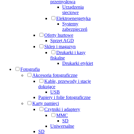
przemysłowa
Urządzenia
sieciowe
Elektroenergetyka
Systemy
zabezpieczeń
Oferty hurtowe
Sprzęt AGD
Sklep i magazyn
Drukarki i kasy
fiskalne
Drukarki etykiet
Fotografia
Akcesoria fotograficzne
Kable, przewody i stacje
dokujące
USB
Papiery i folie fotograficzne
Karty pamięci
Czytniki i adaptery
MMC
SD
Uniwersalne
SD