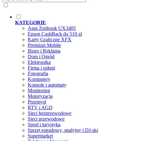
KATEGORIE
Asus Zenbook UX3405
Epson CashBack do 510 zł
Karty Graficzne XFX
Premium Mobile
Biuro i Reklama
Dom i Ogród
Elektronika
Firma i usługi
Fotografia
Komputery
Konsole i automaty
Monitoring
Motoryzacja
Przemysł
RTV i AGD
Sieci bezprzewodowe
Sieci przewodowe
Sport i turystyka
Sprzęt estradowy, studyjny i DJ-ski
Supermarket