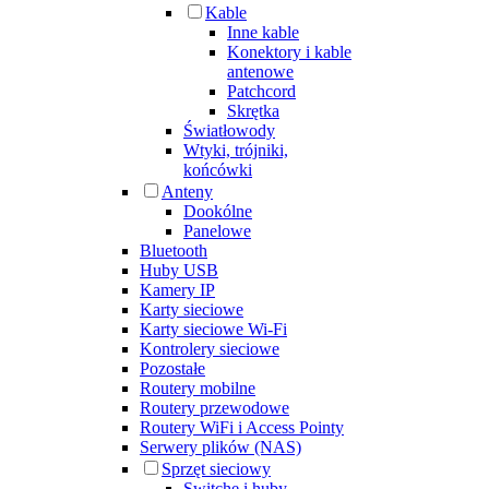
Kable
Inne kable
Konektory i kable
antenowe
Patchcord
Skrętka
Światłowody
Wtyki, trójniki,
końcówki
Anteny
Dookólne
Panelowe
Bluetooth
Huby USB
Kamery IP
Karty sieciowe
Karty sieciowe Wi-Fi
Kontrolery sieciowe
Pozostałe
Routery mobilne
Routery przewodowe
Routery WiFi i Access Pointy
Serwery plików (NAS)
Sprzęt sieciowy
Switche i huby