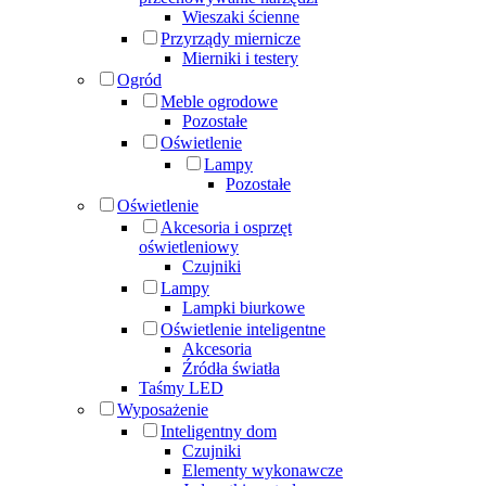
Wieszaki ścienne
Przyrządy miernicze
Mierniki i testery
Ogród
Meble ogrodowe
Pozostałe
Oświetlenie
Lampy
Pozostałe
Oświetlenie
Akcesoria i osprzęt
oświetleniowy
Czujniki
Lampy
Lampki biurkowe
Oświetlenie inteligentne
Akcesoria
Źródła światła
Taśmy LED
Wyposażenie
Inteligentny dom
Czujniki
Elementy wykonawcze