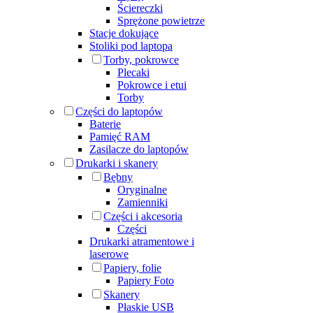
Ściereczki
Sprężone powietrze
Stacje dokujące
Stoliki pod laptopa
Torby, pokrowce
Plecaki
Pokrowce i etui
Torby
Części do laptopów
Baterie
Pamięć RAM
Zasilacze do laptopów
Drukarki i skanery
Bębny
Oryginalne
Zamienniki
Części i akcesoria
Części
Drukarki atramentowe i
laserowe
Papiery, folie
Papiery Foto
Skanery
Płaskie USB