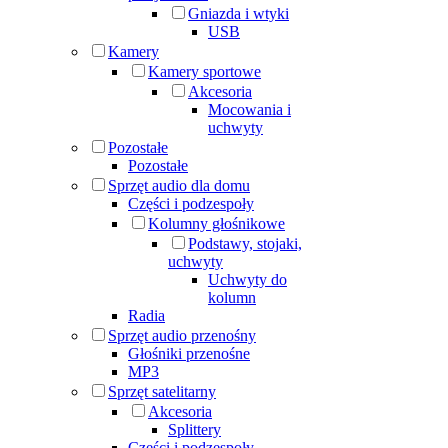
Gniazda i wtyki
USB
Kamery
Kamery sportowe
Akcesoria
Mocowania i
uchwyty
Pozostałe
Pozostałe
Sprzęt audio dla domu
Części i podzespoły
Kolumny głośnikowe
Podstawy, stojaki,
uchwyty
Uchwyty do
kolumn
Radia
Sprzęt audio przenośny
Głośniki przenośne
MP3
Sprzęt satelitarny
Akcesoria
Splittery
Części i podzespoły