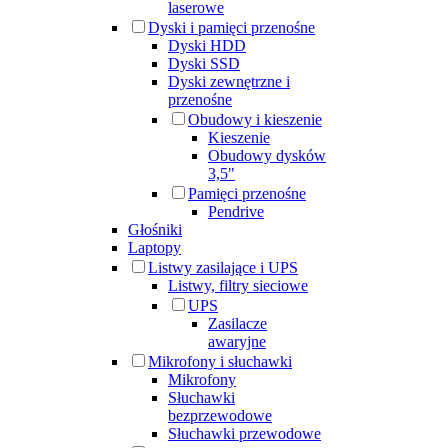
laserowe
Dyski i pamięci przenośne
Dyski HDD
Dyski SSD
Dyski zewnętrzne i
przenośne
Obudowy i kieszenie
Kieszenie
Obudowy dysków
3,5"
Pamięci przenośne
Pendrive
Głośniki
Laptopy
Listwy zasilające i UPS
Listwy, filtry sieciowe
UPS
Zasilacze
awaryjne
Mikrofony i słuchawki
Mikrofony
Słuchawki
bezprzewodowe
Słuchawki przewodowe