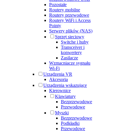
Pozostałe
Routery mobilne
Routery przewodowe
Routery WiFi i Access
Pointy
Serwery plików (NAS)
Sprzęt sieciowy
Switche i huby
Transceiver i
konwertery
Zasilacze
Wzmacniacze sygnału
Wi-Fi
Urządzenia VR
Akcesoria
Urządzenia wskazujące
Kierownice
Klawiatury
Bezprzewodowe
Przewodowe
Myszki
Bezprzewodowe
Podkładki
Przewodowe