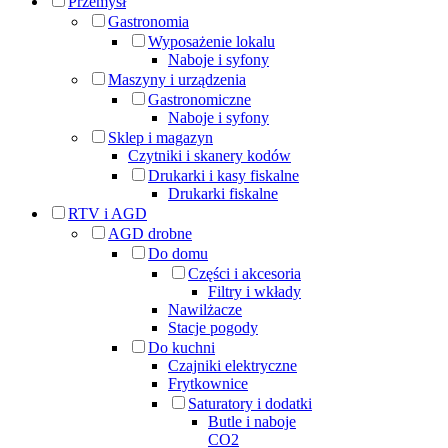
Przemysł
Gastronomia
Wyposażenie lokalu
Naboje i syfony
Maszyny i urządzenia
Gastronomiczne
Naboje i syfony
Sklep i magazyn
Czytniki i skanery kodów
Drukarki i kasy fiskalne
Drukarki fiskalne
RTV i AGD
AGD drobne
Do domu
Części i akcesoria
Filtry i wkłady
Nawilżacze
Stacje pogody
Do kuchni
Czajniki elektryczne
Frytkownice
Saturatory i dodatki
Butle i naboje
CO2