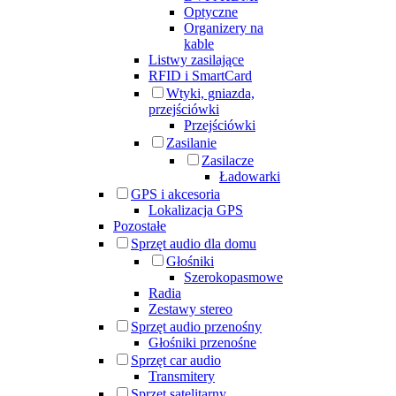
Optyczne
Organizery na
kable
Listwy zasilające
RFID i SmartCard
Wtyki, gniazda,
przejściówki
Przejściówki
Zasilanie
Zasilacze
Ładowarki
GPS i akcesoria
Lokalizacja GPS
Pozostałe
Sprzęt audio dla domu
Głośniki
Szerokopasmowe
Radia
Zestawy stereo
Sprzęt audio przenośny
Głośniki przenośne
Sprzęt car audio
Transmitery
Sprzęt satelitarny