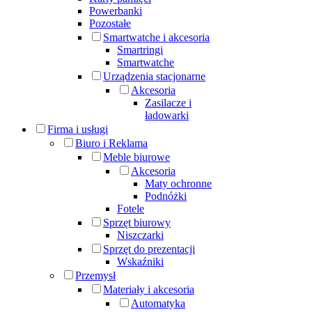
Powerbanki
Pozostałe
Smartwatche i akcesoria
Smartringi
Smartwatche
Urządzenia stacjonarne
Akcesoria
Zasilacze i
ładowarki
Firma i usługi
Biuro i Reklama
Meble biurowe
Akcesoria
Maty ochronne
Podnóżki
Fotele
Sprzęt biurowy
Niszczarki
Sprzęt do prezentacji
Wskaźniki
Przemysł
Materiały i akcesoria
Automatyka