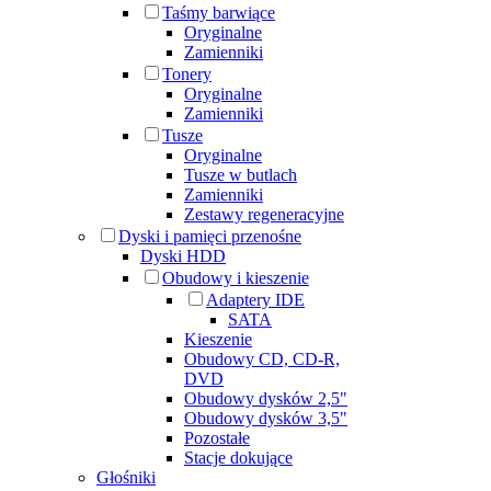
Taśmy barwiące
Oryginalne
Zamienniki
Tonery
Oryginalne
Zamienniki
Tusze
Oryginalne
Tusze w butlach
Zamienniki
Zestawy regeneracyjne
Dyski i pamięci przenośne
Dyski HDD
Obudowy i kieszenie
Adaptery IDE
SATA
Kieszenie
Obudowy CD, CD-R,
DVD
Obudowy dysków 2,5"
Obudowy dysków 3,5"
Pozostałe
Stacje dokujące
Głośniki