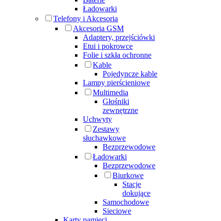
Ładowarki
Telefony i Akcesoria
Akcesoria GSM
Adaptery, przejściówki
Etui i pokrowce
Folie i szkła ochronne
Kable
Pojedyncze kable
Lampy pierścieniowe
Multimedia
Głośniki
zewnętrzne
Uchwyty
Zestawy
słuchawkowe
Bezprzewodowe
Ładowarki
Bezprzewodowe
Biurkowe
Stacje
dokujące
Samochodowe
Sieciowe
Karty pamięci