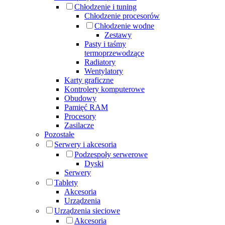
Chłodzenie i tuning
Chłodzenie procesorów
Chłodzenie wodne
Zestawy
Pasty i taśmy
termoprzewodzące
Radiatory
Wentylatory
Karty graficzne
Kontrolery komputerowe
Obudowy
Pamięć RAM
Procesory
Zasilacze
Pozostałe
Serwery i akcesoria
Podzespoły serwerowe
Dyski
Serwery
Tablety
Akcesoria
Urządzenia
Urządzenia sieciowe
Akcesoria