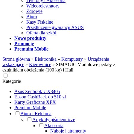
Telefony i Akcesoria
Wideorejestratory
Zdrowie
Biuro
Kasy Fiskalne
Przedłużenie gwarancji ASUS
Oferta dla szkół
Nowe produkty
Promocje
Premuim Mobile
Strona główna
»
Elektronika
»
Komputery
»
Urządzenia
wskazujące
»
Kierownice
»
SIMAGIC Modułowe pedały z
czujnikiem obciążenia (100 kg) i Hall
Kategorie
Asus Zenbook UX3405
Epson CashBack do 510 zł
Karty Graficzne XFX
Premium Mobile
Biuro i Reklama
Artykuły piśmiennicze
Akcesoria
Naboje i atramenty