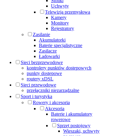
Stoliki
Uchwyty
Telewizja przemysłowa
Kamery
Monitory
Rejestratory
Zasilanie
Akumulatorki
Baterie specjalistyczne
Zasilacze
Ładowarki
Sieci bezprzewodowe
kontrolery punktów dostępowych
punkty dostępowe
routery xDSL
Sieci przewodowe
przełączniki niezarządzalne
Sport i turystyka
Rowery i akcesoria
Akcesoria
Baterie i akumulatory
rowerowe
Sprzęt postojowy
Wieszaki, uchwyty