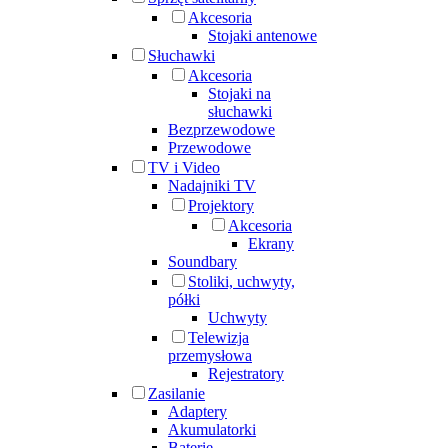
Akcesoria
Stojaki antenowe
Słuchawki
Akcesoria
Stojaki na
słuchawki
Bezprzewodowe
Przewodowe
TV i Video
Nadajniki TV
Projektory
Akcesoria
Ekrany
Soundbary
Stoliki, uchwyty,
półki
Uchwyty
Telewizja
przemysłowa
Rejestratory
Zasilanie
Adaptery
Akumulatorki
Baterie