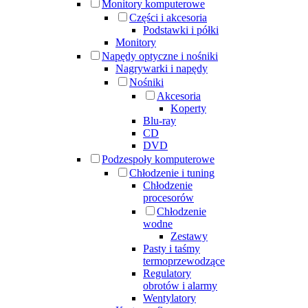
Monitory komputerowe
Części i akcesoria
Podstawki i półki
Monitory
Napędy optyczne i nośniki
Nagrywarki i napędy
Nośniki
Akcesoria
Koperty
Blu-ray
CD
DVD
Podzespoły komputerowe
Chłodzenie i tuning
Chłodzenie
procesorów
Chłodzenie
wodne
Zestawy
Pasty i taśmy
termoprzewodzące
Regulatory
obrotów i alarmy
Wentylatory