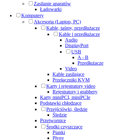
Zasilanie aparatów
Ładowarki
Komputery
Akcesoria (Laptop, PC)
Kable, taśmy, przedłużacze
Kable i przedłużacze
Audio
DisplayPort
USB
A - B
Przedłużacze
Video
Kable zasilające
Przełączniki KVM
Karty i rejestratory video
Rejestratory i grabbery
Karty miniPCI, miniPCIe
Podstawki chłodzące
Przejściówki, śledzie
Śledzie
Przetwornice
Środki czyszczące
Pianki
Płyny