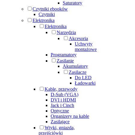
Saturatory
Czytniki ebooków
Czytniki
Elektronika
Elektronika
Narzędzia
Akcesoria
Uchwyty
montażowe
Programatory
Zasilanie
Akumulatory
Zasilacze
Do LED
Ładowarki
Kable, przewody
D-Sub (VGA)
DVI i HDMI
Jack i Cinch
Optyczne
Organizery na kable
Zasilające
Wtyki, gniazda,
przejściówki