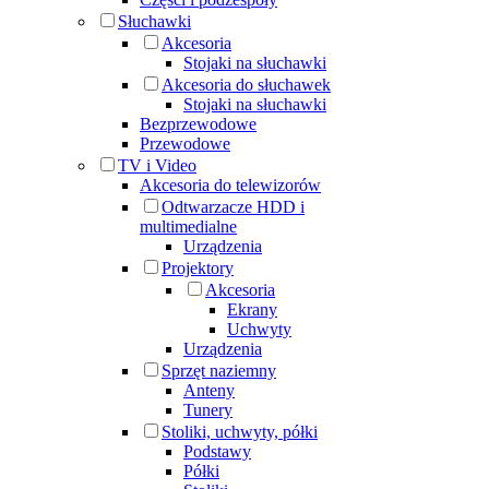
Słuchawki
Akcesoria
Stojaki na słuchawki
Akcesoria do słuchawek
Stojaki na słuchawki
Bezprzewodowe
Przewodowe
TV i Video
Akcesoria do telewizorów
Odtwarzacze HDD i
multimedialne
Urządzenia
Projektory
Akcesoria
Ekrany
Uchwyty
Urządzenia
Sprzęt naziemny
Anteny
Tunery
Stoliki, uchwyty, półki
Podstawy
Półki