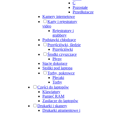
C
Pozostałe
Przedłużacze
Kamery internetowe
Karty i rejestratory
video
Rejestratory i
grabbery
Podstawki chłodzące
Przejściówki, śledzie
Przejściówki
Środki czyszczące
Płyny
Stacje dokujące
Stoliki pod laptopa
Torby, pokrowce
Plecaki
Torby
Części do laptopów
Klawiatury
Pamięć RAM
Zasilacze do laptopów
Drukarki i skanery
Drukarki atramentowe i