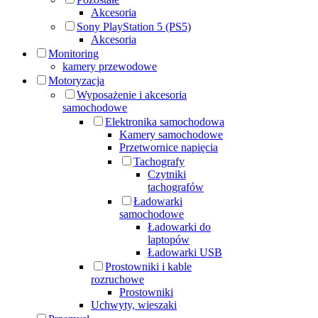
Akcesoria
Sony PlayStation 5 (PS5)
Akcesoria
Monitoring
kamery przewodowe
Motoryzacja
Wyposażenie i akcesoria
samochodowe
Elektronika samochodowa
Kamery samochodowe
Przetwornice napięcia
Tachografy
Czytniki
tachografów
Ładowarki
samochodowe
Ładowarki do
laptopów
Ładowarki USB
Prostowniki i kable
rozruchowe
Prostowniki
Uchwyty, wieszaki