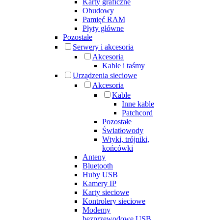
Karty graficzne
Obudowy
Pamięć RAM
Płyty główne
Pozostałe
Serwery i akcesoria
Akcesoria
Kable i taśmy
Urządzenia sieciowe
Akcesoria
Kable
Inne kable
Patchcord
Pozostałe
Światłowody
Wtyki, trójniki,
końcówki
Anteny
Bluetooth
Huby USB
Kamery IP
Karty sieciowe
Kontrolery sieciowe
Modemy
bezprzewodowe USB