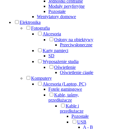
Jednostki centralne
Moduły peryferyjne
Pozostałe
Wentylatory domowe
Elektronika
Fotografia
Akcesoria
Osłony na obiektywy
Przeciwsłoneczne
Karty pamięci
SD
Wyposażenie studia
Oświetlenie
Oświetlenie ciągłe
Komputery
Akcesoria (Laptop, PC)
Fotele gamingowe
Kable, taśmy,
przedłużacze
Kable i
przedłużacze
Pozostałe
USB
A - B