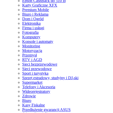
Epson CashBack do 510 zł
Karty Graficzne XFX
Premium Mobile
Biuro i Reklama
Dom i Ogród
Elektronika
Firma i usługi
Fotografia
Komputery
Konsole i automaty
Monitoring
Motoryzacja
Przemysł
RTV i AGD
Sieci bezprzewodowe
Sieci przewodowe
Sport i turystyka
Sprzęt estradowy, studyjny i DJ-ski
Supermarket
Telefony i Akcesoria
Wideorejestratory
Zdrowie
Biuro
Kasy Fiskalne
Przedłużenie gwarancji ASUS