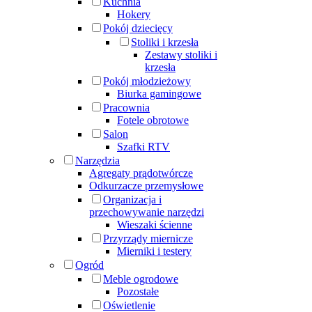
Kuchnia
Hokery
Pokój dziecięcy
Stoliki i krzesła
Zestawy stoliki i
krzesła
Pokój młodzieżowy
Biurka gamingowe
Pracownia
Fotele obrotowe
Salon
Szafki RTV
Narzędzia
Agregaty prądotwórcze
Odkurzacze przemysłowe
Organizacja i
przechowywanie narzędzi
Wieszaki ścienne
Przyrządy miernicze
Mierniki i testery
Ogród
Meble ogrodowe
Pozostałe
Oświetlenie