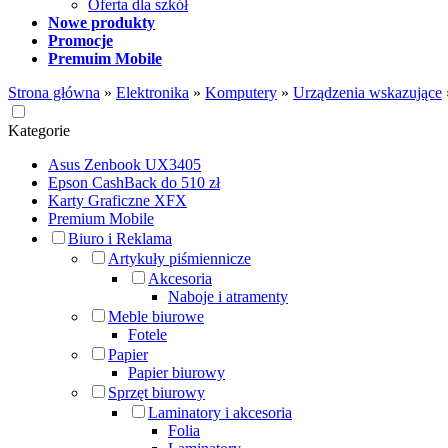
Oferta dla szkół
Nowe produkty
Promocje
Premuim Mobile
Strona główna
»
Elektronika
»
Komputery
»
Urządzenia wskazujące
Kategorie
Asus Zenbook UX3405
Epson CashBack do 510 zł
Karty Graficzne XFX
Premium Mobile
Biuro i Reklama
Artykuły piśmiennicze
Akcesoria
Naboje i atramenty
Meble biurowe
Fotele
Papier
Papier biurowy
Sprzęt biurowy
Laminatory i akcesoria
Folia