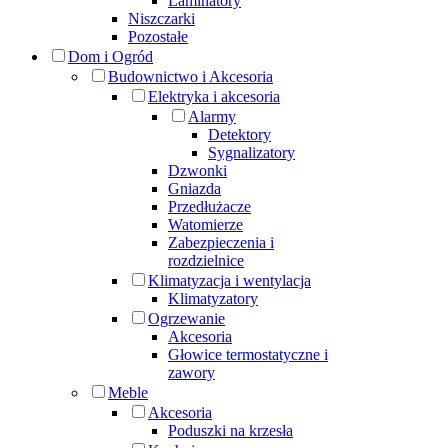
Laminatory
Niszczarki
Pozostałe
Dom i Ogród
Budownictwo i Akcesoria
Elektryka i akcesoria
Alarmy
Detektory
Sygnalizatory
Dzwonki
Gniazda
Przedłużacze
Watomierze
Zabezpieczenia i
rozdzielnice
Klimatyzacja i wentylacja
Klimatyzatory
Ogrzewanie
Akcesoria
Głowice termostatyczne i
zawory
Meble
Akcesoria
Poduszki na krzesła