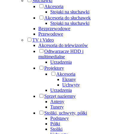
Słuchawki
Akcesoria
Stojaki na słuchawki
Akcesoria do słuchawek
Stojaki na słuchawki
Bezprzewodowe
Przewodowe
TV i Video
Akcesoria do telewizorów
Odtwarzacze HDD i
multimedialne
Urządzenia
Projektory
Akcesoria
Ekrany
Uchwyty
Urządzenia
Sprzęt naziemny
Anteny
Tunery
Stoliki, uchwyty, półki
Podstawy
Półki
Stoliki