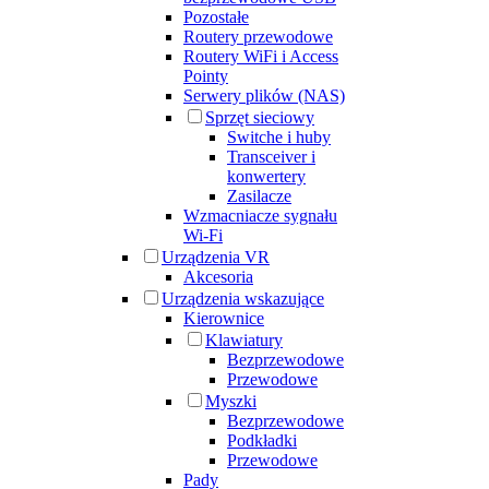
Pozostałe
Routery przewodowe
Routery WiFi i Access
Pointy
Serwery plików (NAS)
Sprzęt sieciowy
Switche i huby
Transceiver i
konwertery
Zasilacze
Wzmacniacze sygnału
Wi-Fi
Urządzenia VR
Akcesoria
Urządzenia wskazujące
Kierownice
Klawiatury
Bezprzewodowe
Przewodowe
Myszki
Bezprzewodowe
Podkładki
Przewodowe
Pady