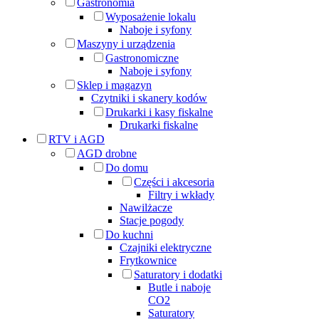
Gastronomia
Wyposażenie lokalu
Naboje i syfony
Maszyny i urządzenia
Gastronomiczne
Naboje i syfony
Sklep i magazyn
Czytniki i skanery kodów
Drukarki i kasy fiskalne
Drukarki fiskalne
RTV i AGD
AGD drobne
Do domu
Części i akcesoria
Filtry i wkłady
Nawilżacze
Stacje pogody
Do kuchni
Czajniki elektryczne
Frytkownice
Saturatory i dodatki
Butle i naboje
CO2
Saturatory