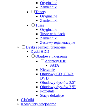
Oryginalne
Zamienniki
Tonery
Oryginalne
Zamienniki
Tusze
Oryginalne
Tusze w butlach
Zamienniki
Zestawy regeneracyjne
Dyski i pamięci przenośne
Dyski HDD
Obudowy i kieszenie
Adaptery IDE
SATA
Kieszenie
Obudowy CD, CD-R,
DVD
Obudowy dysków 2,5"
Obudowy dysków 3,5"
Pozostałe
Stacje dokujące
Głośniki
Komputery stacjonarne