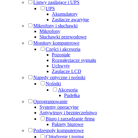
Listwy zasilające i UPS
UPS
Akumulatory
Zasilacze awaryjne
Mikrofony i słuchawki
Mikrofony
Słuchawki przewodowe
Monitory komputerowe
Części i akcesoria
Pozostałe
Rozgałęziacze sygnału
Uchwyty
Zasilacze LCD
Napędy optyczne i nośniki
Nośniki
Akcesoria
Pudełka
Oprogramowanie
Systemy operacyjne
Antywirusy i bezpieczeństwo
Biuro i zarządzanie firmą
Pakiety biurowe
Podzespoły komputerowe
Chłodzenie i tuning