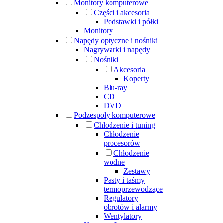
Monitory komputerowe
Części i akcesoria
Podstawki i półki
Monitory
Napędy optyczne i nośniki
Nagrywarki i napędy
Nośniki
Akcesoria
Koperty
Blu-ray
CD
DVD
Podzespoły komputerowe
Chłodzenie i tuning
Chłodzenie
procesorów
Chłodzenie
wodne
Zestawy
Pasty i taśmy
termoprzewodzące
Regulatory
obrotów i alarmy
Wentylatory