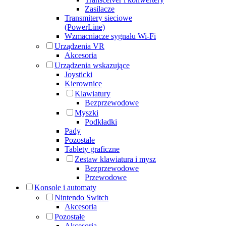
Zasilacze
Transmitery sieciowe
(PowerLine)
Wzmacniacze sygnału Wi-Fi
Urządzenia VR
Akcesoria
Urządzenia wskazujące
Joysticki
Kierownice
Klawiatury
Bezprzewodowe
Myszki
Podkładki
Pady
Pozostałe
Tablety graficzne
Zestaw klawiatura i mysz
Bezprzewodowe
Przewodowe
Konsole i automaty
Nintendo Switch
Akcesoria
Pozostałe
Akcesoria