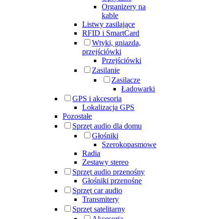
Organizery na
kable
Listwy zasilające
RFID i SmartCard
Wtyki, gniazda,
przejściówki
Przejściówki
Zasilanie
Zasilacze
Ładowarki
GPS i akcesoria
Lokalizacja GPS
Pozostałe
Sprzęt audio dla domu
Głośniki
Szerokopasmowe
Radia
Zestawy stereo
Sprzęt audio przenośny
Głośniki przenośne
Sprzęt car audio
Transmitery
Sprzęt satelitarny
Akcesoria