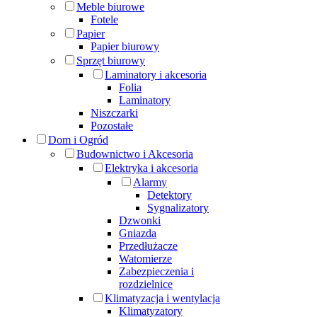
Meble biurowe
Fotele
Papier
Papier biurowy
Sprzęt biurowy
Laminatory i akcesoria
Folia
Laminatory
Niszczarki
Pozostałe
Dom i Ogród
Budownictwo i Akcesoria
Elektryka i akcesoria
Alarmy
Detektory
Sygnalizatory
Dzwonki
Gniazda
Przedłużacze
Watomierze
Zabezpieczenia i
rozdzielnice
Klimatyzacja i wentylacja
Klimatyzatory