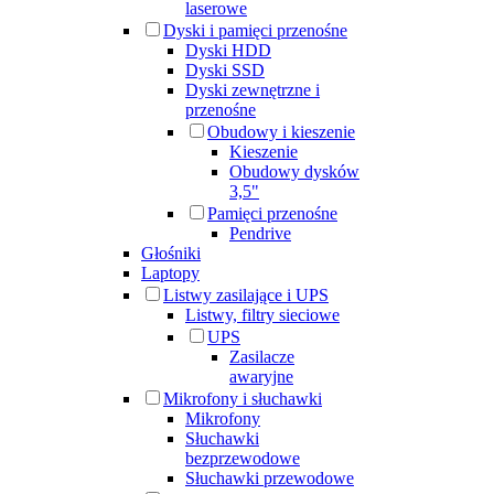
laserowe
Dyski i pamięci przenośne
Dyski HDD
Dyski SSD
Dyski zewnętrzne i
przenośne
Obudowy i kieszenie
Kieszenie
Obudowy dysków
3,5"
Pamięci przenośne
Pendrive
Głośniki
Laptopy
Listwy zasilające i UPS
Listwy, filtry sieciowe
UPS
Zasilacze
awaryjne
Mikrofony i słuchawki
Mikrofony
Słuchawki
bezprzewodowe
Słuchawki przewodowe