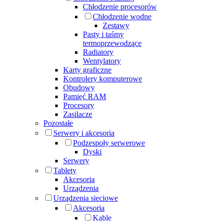
Chłodzenie procesorów
Chłodzenie wodne
Zestawy
Pasty i taśmy
termoprzewodzące
Radiatory
Wentylatory
Karty graficzne
Kontrolery komputerowe
Obudowy
Pamięć RAM
Procesory
Zasilacze
Pozostałe
Serwery i akcesoria
Podzespoły serwerowe
Dyski
Serwery
Tablety
Akcesoria
Urządzenia
Urządzenia sieciowe
Akcesoria
Kable