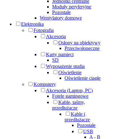
Jednostki centralne
Moduły peryferyjne
Pozostałe
Wentylatory domowe
Elektronika
Fotografia
Akcesoria
Osłony na obiektywy
Przeciwsłoneczne
Karty pamięci
SD
Wyposażenie studia
Oświetlenie
Oświetlenie ciągłe
Komputery
Akcesoria (Laptop, PC)
Fotele gamingowe
Kable, taśmy,
przedłużacze
Kable i
przedłużacze
Pozostałe
USB
A - B