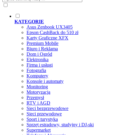
KATEGORIE
Asus Zenbook UX3405
Epson CashBack do 510 zł
Karty Graficzne XFX
Premium Mobile
Biuro i Reklama
Dom i Ogród
Elektronika
Firma i usługi
Fotografia
Komputery
Konsole i automaty
Monitoring
Motoryzacja
Przemysł
RTV i AGD
Sieci bezprzewodowe
Sieci przewodowe
Sport i turystyka
Sprzęt estradowy, studyjny i DJ-ski
Supermarket