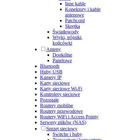
Inne kable
Konektory i kable
antenowe
Patchcord
Skrętka
Światłowody
Wtyki, trójniki,
końcówki
Anteny
Dookólne
Panelowe
Bluetooth
Huby USB
Kamery IP
Karty sieciowe
Karty sieciowe Wi-Fi
Kontrolery sieciowe
Pozostałe
Routery mobilne
Routery przewodowe
Routery WiFi i Access Pointy
Serwery plików (NAS)
Sprzęt sieciowy
Switche i huby
Transceiver i konwertery