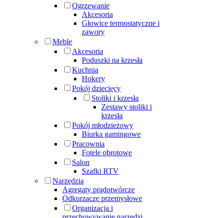
Ogrzewanie
Akcesoria
Głowice termostatyczne i
zawory
Meble
Akcesoria
Poduszki na krzesła
Kuchnia
Hokery
Pokój dziecięcy
Stoliki i krzesła
Zestawy stoliki i
krzesła
Pokój młodzieżowy
Biurka gamingowe
Pracownia
Fotele obrotowe
Salon
Szafki RTV
Narzędzia
Agregaty prądotwórcze
Odkurzacze przemysłowe
Organizacja i
przechowywanie narzędzi