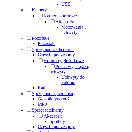
USB
Kamery
Kamery sportowe
Akcesoria
Mocowania i
uchwyty
Pozostałe
Pozostałe
Sprzęt audio dla domu
Części i podzespoły
Kolumny głośnikowe
Podstawy, stojaki,
uchwyty
Uchwyty do
kolumn
Radia
Sprzęt audio przenośny
Głośniki przenośne
MP3
Sprzęt satelitarny
Akcesoria
Splittery
Części i podzespoły