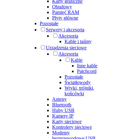
Karty graficzne
Obudowy
Pamięć RAM
Płyty główne
Pozostałe
Serwery i akcesoria
Akcesoria
Kable i taśmy
Urządzenia sieciowe
Akcesoria
Kable
Inne kable
Patchcord
Pozostałe
Światłowody
Wtyki, trójniki,
końcówki
Anteny
Bluetooth
Huby USB
Kamery IP
Karty sieciowe
Kontrolery sieciowe
Modemy
bezprzewodowe USB