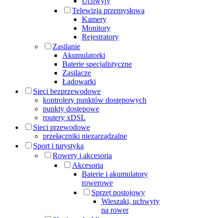
Uchwyty
Telewizja przemysłowa
Kamery
Monitory
Rejestratory
Zasilanie
Akumulatorki
Baterie specjalistyczne
Zasilacze
Ładowarki
Sieci bezprzewodowe
kontrolery punktów dostępowych
punkty dostępowe
routery xDSL
Sieci przewodowe
przełączniki niezarządzalne
Sport i turystyka
Rowery i akcesoria
Akcesoria
Baterie i akumulatory
rowerowe
Sprzęt postojowy
Wieszaki, uchwyty
na rower