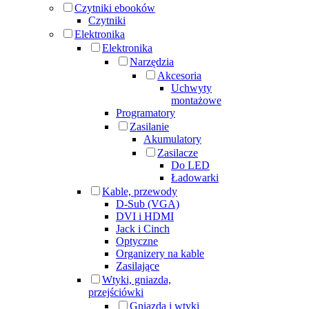
Czytniki ebooków
Czytniki
Elektronika
Elektronika
Narzędzia
Akcesoria
Uchwyty
montażowe
Programatory
Zasilanie
Akumulatory
Zasilacze
Do LED
Ładowarki
Kable, przewody
D-Sub (VGA)
DVI i HDMI
Jack i Cinch
Optyczne
Organizery na kable
Zasilające
Wtyki, gniazda,
przejściówki
Gniazda i wtyki