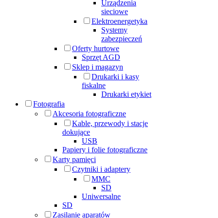
Urządzenia
sieciowe
Elektroenergetyka
Systemy
zabezpieczeń
Oferty hurtowe
Sprzęt AGD
Sklep i magazyn
Drukarki i kasy
fiskalne
Drukarki etykiet
Fotografia
Akcesoria fotograficzne
Kable, przewody i stacje
dokujące
USB
Papiery i folie fotograficzne
Karty pamięci
Czytniki i adaptery
MMC
SD
Uniwersalne
SD
Zasilanie aparatów