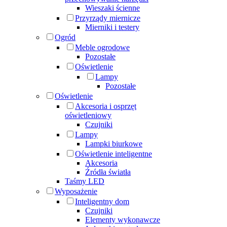
Wieszaki ścienne
Przyrządy miernicze
Mierniki i testery
Ogród
Meble ogrodowe
Pozostałe
Oświetlenie
Lampy
Pozostałe
Oświetlenie
Akcesoria i osprzęt
oświetleniowy
Czujniki
Lampy
Lampki biurkowe
Oświetlenie inteligentne
Akcesoria
Źródła światła
Taśmy LED
Wyposażenie
Inteligentny dom
Czujniki
Elementy wykonawcze