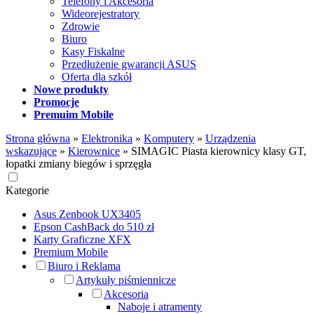
Telefony i Akcesoria
Wideorejestratory
Zdrowie
Biuro
Kasy Fiskalne
Przedłużenie gwarancji ASUS
Oferta dla szkół
Nowe produkty
Promocje
Premuim Mobile
Strona główna
»
Elektronika
»
Komputery
»
Urządzenia
wskazujące
»
Kierownice
»
SIMAGIC Piasta kierownicy klasy GT,
łopatki zmiany biegów i sprzęgła
Kategorie
Asus Zenbook UX3405
Epson CashBack do 510 zł
Karty Graficzne XFX
Premium Mobile
Biuro i Reklama
Artykuły piśmiennicze
Akcesoria
Naboje i atramenty