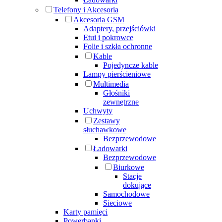
Telefony i Akcesoria
Akcesoria GSM
Adaptery, przejściówki
Etui i pokrowce
Folie i szkła ochronne
Kable
Pojedyncze kable
Lampy pierścieniowe
Multimedia
Głośniki
zewnętrzne
Uchwyty
Zestawy
słuchawkowe
Bezprzewodowe
Ładowarki
Bezprzewodowe
Biurkowe
Stacje
dokujące
Samochodowe
Sieciowe
Karty pamięci
Powerbanki