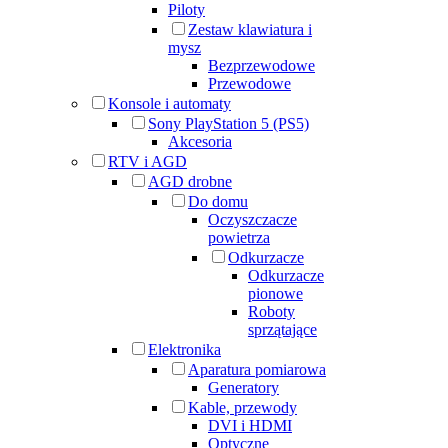
Piloty
Zestaw klawiatura i
mysz
Bezprzewodowe
Przewodowe
Konsole i automaty
Sony PlayStation 5 (PS5)
Akcesoria
RTV i AGD
AGD drobne
Do domu
Oczyszczacze
powietrza
Odkurzacze
Odkurzacze
pionowe
Roboty
sprzątające
Elektronika
Aparatura pomiarowa
Generatory
Kable, przewody
DVI i HDMI
Optyczne