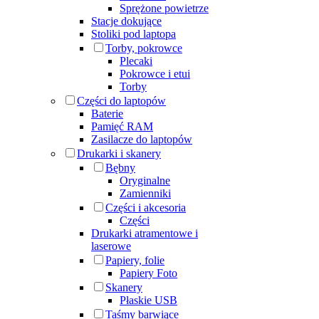
Sprężone powietrze
Stacje dokujące
Stoliki pod laptopa
Torby, pokrowce
Plecaki
Pokrowce i etui
Torby
Części do laptopów
Baterie
Pamięć RAM
Zasilacze do laptopów
Drukarki i skanery
Bębny
Oryginalne
Zamienniki
Części i akcesoria
Części
Drukarki atramentowe i
laserowe
Papiery, folie
Papiery Foto
Skanery
Płaskie USB
Taśmy barwiące