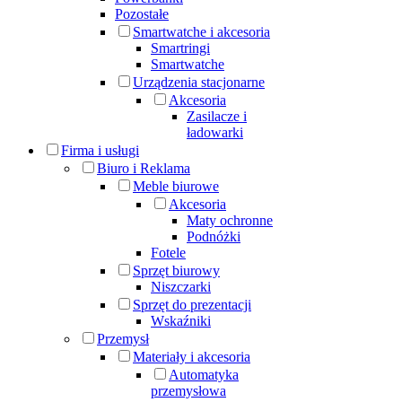
Pozostałe
Smartwatche i akcesoria
Smartringi
Smartwatche
Urządzenia stacjonarne
Akcesoria
Zasilacze i
ładowarki
Firma i usługi
Biuro i Reklama
Meble biurowe
Akcesoria
Maty ochronne
Podnóżki
Fotele
Sprzęt biurowy
Niszczarki
Sprzęt do prezentacji
Wskaźniki
Przemysł
Materiały i akcesoria
Automatyka
przemysłowa