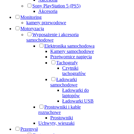
Sony PlayStation 5 (PS5)
Akcesoria
Monitoring
kamery przewodowe
Motoryzacja
Wyposażenie i akcesoria
samochodowe
Elektronika samochodowa
Kamery samochodowe
Przetwornice napięcia
Tachografy
Czytniki
tachografów
Ładowarki
samochodowe
Ładowarki do
laptopów
Ładowarki USB
Prostowniki i kable
rozruchowe
Prostowniki
Uchwyty, wieszaki
Przemysł