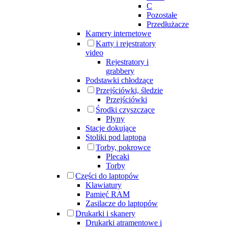
C
Pozostałe
Przedłużacze
Kamery internetowe
Karty i rejestratory
video
Rejestratory i
grabbery
Podstawki chłodzące
Przejściówki, śledzie
Przejściówki
Środki czyszczące
Płyny
Stacje dokujące
Stoliki pod laptopa
Torby, pokrowce
Plecaki
Torby
Części do laptopów
Klawiatury
Pamięć RAM
Zasilacze do laptopów
Drukarki i skanery
Drukarki atramentowe i