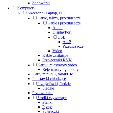
Ładowarki
Komputery
Akcesoria (Laptop, PC)
Kable, taśmy, przedłużacze
Kable i przedłużacze
Audio
DisplayPort
USB
A - B
Przedłużacze
Video
Kable zasilające
Przełączniki KVM
Karty i rejestratory video
Rejestratory i grabbery
Karty miniPCI, miniPCIe
Podstawki chłodzące
Przejściówki, śledzie
Śledzie
Przetwornice
Środki czyszczące
Pianki
Płyny
Ściereczki