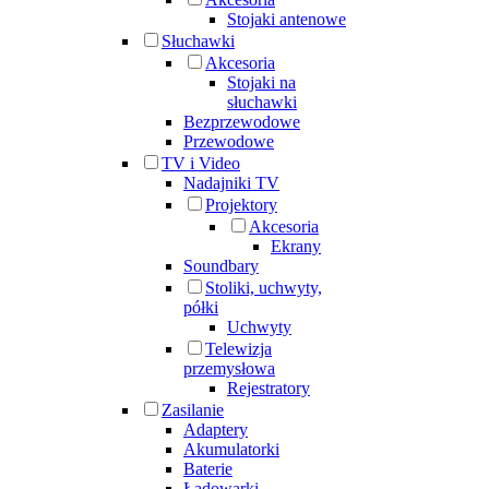
Stojaki antenowe
Słuchawki
Akcesoria
Stojaki na
słuchawki
Bezprzewodowe
Przewodowe
TV i Video
Nadajniki TV
Projektory
Akcesoria
Ekrany
Soundbary
Stoliki, uchwyty,
półki
Uchwyty
Telewizja
przemysłowa
Rejestratory
Zasilanie
Adaptery
Akumulatorki
Baterie
Ładowarki