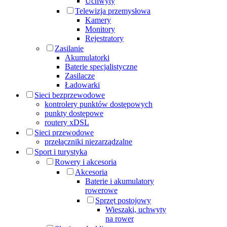
Uchwyty
Telewizja przemysłowa
Kamery
Monitory
Rejestratory
Zasilanie
Akumulatorki
Baterie specjalistyczne
Zasilacze
Ładowarki
Sieci bezprzewodowe
kontrolery punktów dostępowych
punkty dostępowe
routery xDSL
Sieci przewodowe
przełączniki niezarządzalne
Sport i turystyka
Rowery i akcesoria
Akcesoria
Baterie i akumulatory
rowerowe
Sprzęt postojowy
Wieszaki, uchwyty
na rower