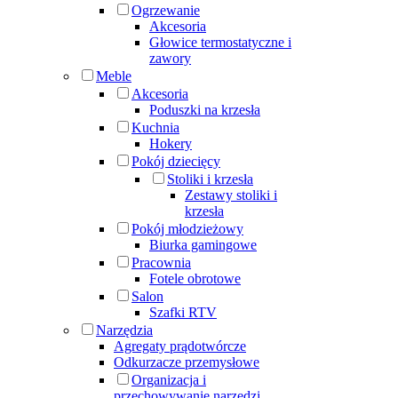
Ogrzewanie
Akcesoria
Głowice termostatyczne i
zawory
Meble
Akcesoria
Poduszki na krzesła
Kuchnia
Hokery
Pokój dziecięcy
Stoliki i krzesła
Zestawy stoliki i
krzesła
Pokój młodzieżowy
Biurka gamingowe
Pracownia
Fotele obrotowe
Salon
Szafki RTV
Narzędzia
Agregaty prądotwórcze
Odkurzacze przemysłowe
Organizacja i
przechowywanie narzędzi