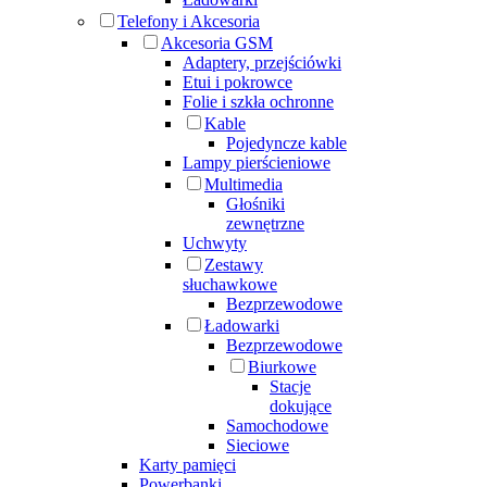
Telefony i Akcesoria
Akcesoria GSM
Adaptery, przejściówki
Etui i pokrowce
Folie i szkła ochronne
Kable
Pojedyncze kable
Lampy pierścieniowe
Multimedia
Głośniki
zewnętrzne
Uchwyty
Zestawy
słuchawkowe
Bezprzewodowe
Ładowarki
Bezprzewodowe
Biurkowe
Stacje
dokujące
Samochodowe
Sieciowe
Karty pamięci
Powerbanki