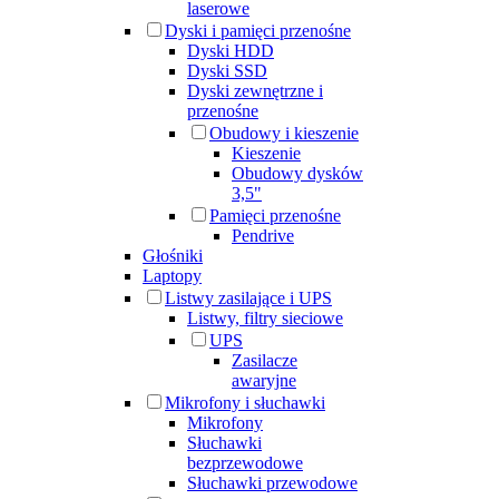
laserowe
Dyski i pamięci przenośne
Dyski HDD
Dyski SSD
Dyski zewnętrzne i
przenośne
Obudowy i kieszenie
Kieszenie
Obudowy dysków
3,5"
Pamięci przenośne
Pendrive
Głośniki
Laptopy
Listwy zasilające i UPS
Listwy, filtry sieciowe
UPS
Zasilacze
awaryjne
Mikrofony i słuchawki
Mikrofony
Słuchawki
bezprzewodowe
Słuchawki przewodowe