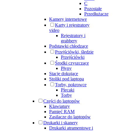
C
Pozostałe
Przedłużacze
Kamery internetowe
Karty i rejestratory
video
Rejestratory i
grabbery
Podstawki chłodzące
Przejściówki, śledzie
Przejściówki
Środki czyszczące
Płyny
Stacje dokujące
Stoliki pod laptopa
Torby, pokrowce
Plecaki
Torby
Części do laptopów
Klawiatury
Pamięć RAM
Zasilacze do laptopów
Drukarki i skanery
Drukarki atramentowe i