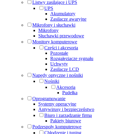
Listwy zasilające i UPS
UPS
Akumulatory
Zasilacze awaryjne
Mikrofony i słuchawki
Mikrofony
Słuchawki przewodowe
Monitory komputerowe
Części i akcesoria
Pozostałe
Rozgałęziacze sygnału
Uchwyty
Zasilacze LCD
Napędy optyczne i nośniki
Nośniki
Akcesoria
Pudełka
Oprogramowanie
Systemy operacyjne
Antywirusy i bezpieczeństwo
Biuro i zarządzanie firmą
Pakiety biurowe
Podzespoły komputerowe
Chłodzenie i tuning