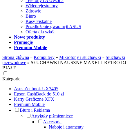
Telefony i Akcesoria
Wideorejestratory
Zdrowie
Biuro
Kasy Fiskalne
Przedłużenie gwarancji ASUS
Oferta dla szkół
Nowe produkty
Promocje
Premuim Mobile
Strona główna
»
Komputery
»
Mikrofony i słuchawki
»
Słuchawki
przewodowe
»
SŁUCHAWKI NAUSZNE MAXELL RETRO DJ
BIAŁE
Kategorie
Asus Zenbook UX3405
Epson CashBack do 510 zł
Karty Graficzne XFX
Premium Mobile
Biuro i Reklama
Artykuły piśmiennicze
Akcesoria
Naboje i atramenty