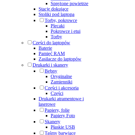
Sprężone powietrze
Stacje dokujące
Stoliki pod laptopa
Torby, pokrowce
Plecaki
Pokrowce i etui
Torby
Części do laptopów
Baterie
Pamięć RAM
Zasilacze do laptopów
Drukarki i skanery
Bębny
Oryginalne
Zamienniki
Części i akcesoria
Części
Drukarki atramentowe i
laserowe
Papiery, folie
Papiery Foto
Skanery
Płaskie USB
Taśmy barwiące