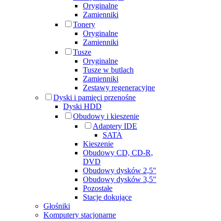
Oryginalne
Zamienniki
Tonery
Oryginalne
Zamienniki
Tusze
Oryginalne
Tusze w butlach
Zamienniki
Zestawy regeneracyjne
Dyski i pamięci przenośne
Dyski HDD
Obudowy i kieszenie
Adaptery IDE
SATA
Kieszenie
Obudowy CD, CD-R,
DVD
Obudowy dysków 2,5"
Obudowy dysków 3,5"
Pozostałe
Stacje dokujące
Głośniki
Komputery stacjonarne