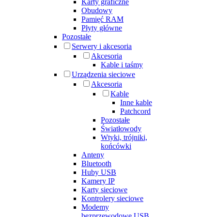
Karty graficzne
Obudowy
Pamięć RAM
Płyty główne
Pozostałe
Serwery i akcesoria
Akcesoria
Kable i taśmy
Urządzenia sieciowe
Akcesoria
Kable
Inne kable
Patchcord
Pozostałe
Światłowody
Wtyki, trójniki,
końcówki
Anteny
Bluetooth
Huby USB
Kamery IP
Karty sieciowe
Kontrolery sieciowe
Modemy
bezprzewodowe USB