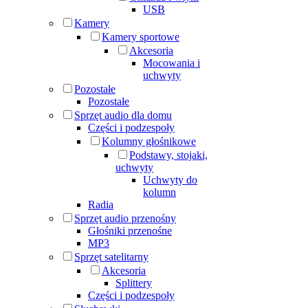
USB
Kamery
Kamery sportowe
Akcesoria
Mocowania i
uchwyty
Pozostałe
Pozostałe
Sprzęt audio dla domu
Części i podzespoły
Kolumny głośnikowe
Podstawy, stojaki,
uchwyty
Uchwyty do
kolumn
Radia
Sprzęt audio przenośny
Głośniki przenośne
MP3
Sprzęt satelitarny
Akcesoria
Splittery
Części i podzespoły