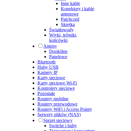
Inne kable
Konektory i kable
antenowe
Patchcord
Skrętka
Światłowody
Wtyki, trójniki,
końcówki
Anteny
Dookólne
Panelowe
Bluetooth
Huby USB
Kamery IP
Karty sieciowe
Karty sieciowe Wi-Fi
Kontrolery sieciowe
Pozostałe
Routery mobilne
Routery przewodowe
Routery WiFi i Access Pointy
Serwery plików (NAS)
Sprzęt sieciowy
Switche i huby
Transceiver i konwertery