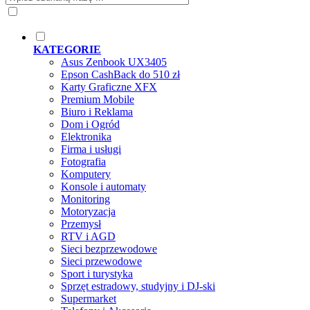
KATEGORIE
Asus Zenbook UX3405
Epson CashBack do 510 zł
Karty Graficzne XFX
Premium Mobile
Biuro i Reklama
Dom i Ogród
Elektronika
Firma i usługi
Fotografia
Komputery
Konsole i automaty
Monitoring
Motoryzacja
Przemysł
RTV i AGD
Sieci bezprzewodowe
Sieci przewodowe
Sport i turystyka
Sprzęt estradowy, studyjny i DJ-ski
Supermarket