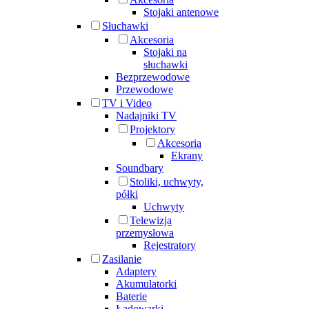
Stojaki antenowe
Słuchawki
Akcesoria
Stojaki na
słuchawki
Bezprzewodowe
Przewodowe
TV i Video
Nadajniki TV
Projektory
Akcesoria
Ekrany
Soundbary
Stoliki, uchwyty,
półki
Uchwyty
Telewizja
przemysłowa
Rejestratory
Zasilanie
Adaptery
Akumulatorki
Baterie
Ładowarki