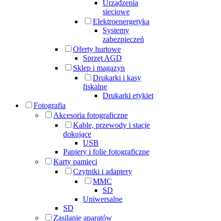
Urządzenia
sieciowe
Elektroenergetyka
Systemy
zabezpieczeń
Oferty hurtowe
Sprzęt AGD
Sklep i magazyn
Drukarki i kasy
fiskalne
Drukarki etykiet
Fotografia
Akcesoria fotograficzne
Kable, przewody i stacje
dokujące
USB
Papiery i folie fotograficzne
Karty pamięci
Czytniki i adaptery
MMC
SD
Uniwersalne
SD
Zasilanie aparatów