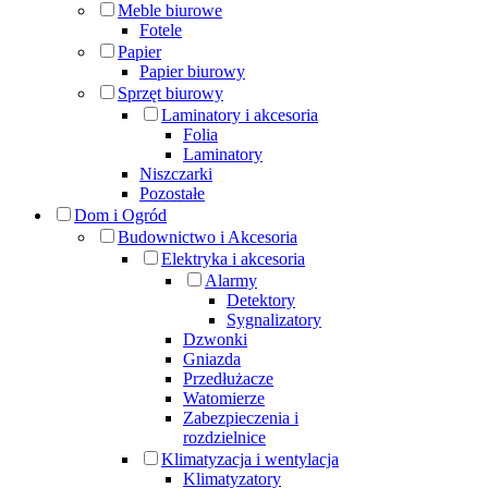
Meble biurowe
Fotele
Papier
Papier biurowy
Sprzęt biurowy
Laminatory i akcesoria
Folia
Laminatory
Niszczarki
Pozostałe
Dom i Ogród
Budownictwo i Akcesoria
Elektryka i akcesoria
Alarmy
Detektory
Sygnalizatory
Dzwonki
Gniazda
Przedłużacze
Watomierze
Zabezpieczenia i
rozdzielnice
Klimatyzacja i wentylacja
Klimatyzatory