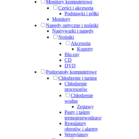
Monitory komputerowe
Części i akcesoria
Podstawki i półki
Monitory
Napędy optyczne i nośniki
Nagrywarki i napędy
Nośniki
Akcesoria
Koperty
Blu-ray
CD
DVD
Podzespoły komputerowe
Chłodzenie i tuning
Chłodzenie
procesorów
Chłodzenie
wodne
Zestawy
Pasty i taśmy
termoprzewodzące
Regulatory
obrotów i alarmy
Wentylatory