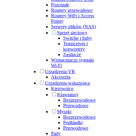
Pozostałe
Routery przewodowe
Routery WiFi i Access
Pointy
Serwery plików (NAS)
Sprzęt sieciowy
Switche i huby
Transceiver i
konwertery
Zasilacze
Wzmacniacze sygnału
Wi-Fi
Urządzenia VR
Akcesoria
Urządzenia wskazujące
Kierownice
Klawiatury
Bezprzewodowe
Przewodowe
Myszki
Bezprzewodowe
Podkładki
Przewodowe
Pady