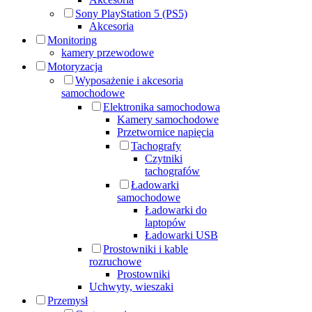
Sony PlayStation 5 (PS5)
Akcesoria
Monitoring
kamery przewodowe
Motoryzacja
Wyposażenie i akcesoria
samochodowe
Elektronika samochodowa
Kamery samochodowe
Przetwornice napięcia
Tachografy
Czytniki
tachografów
Ładowarki
samochodowe
Ładowarki do
laptopów
Ładowarki USB
Prostowniki i kable
rozruchowe
Prostowniki
Uchwyty, wieszaki
Przemysł