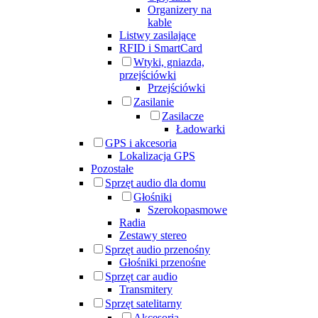
Organizery na
kable
Listwy zasilające
RFID i SmartCard
Wtyki, gniazda,
przejściówki
Przejściówki
Zasilanie
Zasilacze
Ładowarki
GPS i akcesoria
Lokalizacja GPS
Pozostałe
Sprzęt audio dla domu
Głośniki
Szerokopasmowe
Radia
Zestawy stereo
Sprzęt audio przenośny
Głośniki przenośne
Sprzęt car audio
Transmitery
Sprzęt satelitarny
Akcesoria