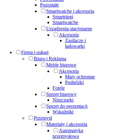
Pozostałe
Smartwatche i akcesoria
Smartringi
Smartwatche
Urządzenia stacjonarne
Akcesoria
Zasilacze i
ładowarki
Firma i usługi
Biuro i Reklama
Meble biurowe
Akcesoria
Maty ochronne
Podnóżki
Fotele
Sprzęt biurowy
Niszczarki
Sprzęt do prezentacji
Wskaźniki
Przemysł
Materiały i akcesoria
Automatyka
przemysłowa