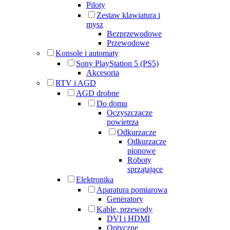
Piloty
Zestaw klawiatura i
mysz
Bezprzewodowe
Przewodowe
Konsole i automaty
Sony PlayStation 5 (PS5)
Akcesoria
RTV i AGD
AGD drobne
Do domu
Oczyszczacze
powietrza
Odkurzacze
Odkurzacze
pionowe
Roboty
sprzątające
Elektronika
Aparatura pomiarowa
Generatory
Kable, przewody
DVI i HDMI
Optyczne