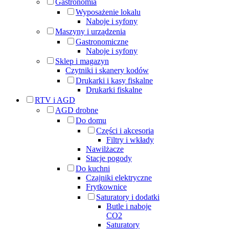
Gastronomia
Wyposażenie lokalu
Naboje i syfony
Maszyny i urządzenia
Gastronomiczne
Naboje i syfony
Sklep i magazyn
Czytniki i skanery kodów
Drukarki i kasy fiskalne
Drukarki fiskalne
RTV i AGD
AGD drobne
Do domu
Części i akcesoria
Filtry i wkłady
Nawilżacze
Stacje pogody
Do kuchni
Czajniki elektryczne
Frytkownice
Saturatory i dodatki
Butle i naboje
CO2
Saturatory