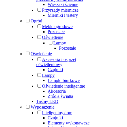
Wieszaki ścienne
Przyrządy miernicze
Mierniki i testery
Ogród
Meble ogrodowe
Pozostałe
Oświetlenie
Lampy
Pozostałe
Oświetlenie
Akcesoria i osprzęt
oświetleniowy
Czujniki
Lampy
Lampki biurkowe
Oświetlenie inteligentne
Akcesoria
Źródła światła
Taśmy LED
Wyposażenie
Inteligentny dom
Czujniki
Elementy wykonawcze