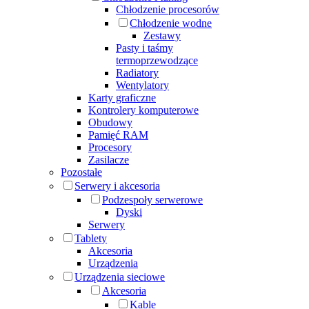
Chłodzenie procesorów
Chłodzenie wodne
Zestawy
Pasty i taśmy
termoprzewodzące
Radiatory
Wentylatory
Karty graficzne
Kontrolery komputerowe
Obudowy
Pamięć RAM
Procesory
Zasilacze
Pozostałe
Serwery i akcesoria
Podzespoły serwerowe
Dyski
Serwery
Tablety
Akcesoria
Urządzenia
Urządzenia sieciowe
Akcesoria
Kable