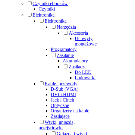
Czytniki ebooków
Czytniki
Elektronika
Elektronika
Narzędzia
Akcesoria
Uchwyty
montażowe
Programatory
Zasilanie
Akumulatory
Zasilacze
Do LED
Ładowarki
Kable, przewody
D-Sub (VGA)
DVI i HDMI
Jack i Cinch
Optyczne
Organizery na kable
Zasilające
Wtyki, gniazda,
przejściówki
Gniazda i wtyki