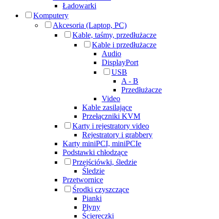
Ładowarki
Komputery
Akcesoria (Laptop, PC)
Kable, taśmy, przedłużacze
Kable i przedłużacze
Audio
DisplayPort
USB
A - B
Przedłużacze
Video
Kable zasilające
Przełączniki KVM
Karty i rejestratory video
Rejestratory i grabbery
Karty miniPCI, miniPCIe
Podstawki chłodzące
Przejściówki, śledzie
Śledzie
Przetwornice
Środki czyszczące
Pianki
Płyny
Ściereczki