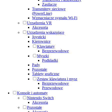
Zasilacze
Transmitery sieciowe
(PowerLine)
Wzmacniacze sygnału Wi-Fi
Urządzenia VR
Akcesoria
Urządzenia wskazujące
Joysticki
Kierownice
Klawiatury
Bezprzewodowe
Myszki
Podkładki
Pady
Pozostałe
Tablety graficzne
Zestaw klawiatura i mysz
Bezprzewodowe
Przewodowe
Konsole i automaty
Nintendo Switch
Akcesoria
Pozostałe
Akcesoria