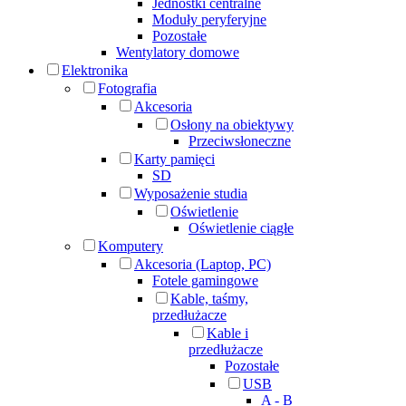
Jednostki centralne
Moduły peryferyjne
Pozostałe
Wentylatory domowe
Elektronika
Fotografia
Akcesoria
Osłony na obiektywy
Przeciwsłoneczne
Karty pamięci
SD
Wyposażenie studia
Oświetlenie
Oświetlenie ciągłe
Komputery
Akcesoria (Laptop, PC)
Fotele gamingowe
Kable, taśmy,
przedłużacze
Kable i
przedłużacze
Pozostałe
USB
A - B