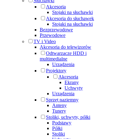
Słuchawki
Akcesoria
Stojaki na słuchawki
Akcesoria do słuchawek
Stojaki na słuchawki
Bezprzewodowe
Przewodowe
TV i Video
Akcesoria do telewizorów
Odtwarzacze HDD i
multimedialne
Urządzenia
Projektory
Akcesoria
Ekrany
Uchwyty
Urządzenia
Sprzęt naziemny
Anteny
Tunery
Stoliki, uchwyty, półki
Podstawy
Półki
Stoliki