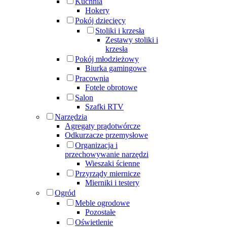
Kuchnia
Hokery
Pokój dziecięcy
Stoliki i krzesła
Zestawy stoliki i
krzesła
Pokój młodzieżowy
Biurka gamingowe
Pracownia
Fotele obrotowe
Salon
Szafki RTV
Narzędzia
Agregaty prądotwórcze
Odkurzacze przemysłowe
Organizacja i
przechowywanie narzędzi
Wieszaki ścienne
Przyrządy miernicze
Mierniki i testery
Ogród
Meble ogrodowe
Pozostałe
Oświetlenie