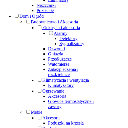
Laminatory
Niszczarki
Pozostałe
Dom i Ogród
Budownictwo i Akcesoria
Elektryka i akcesoria
Alarmy
Detektory
Sygnalizatory
Dzwonki
Gniazda
Przedłużacze
Watomierze
Zabezpieczenia i
rozdzielnice
Klimatyzacja i wentylacja
Klimatyzatory
Ogrzewanie
Akcesoria
Głowice termostatyczne i
zawory
Meble
Akcesoria
Poduszki na krzesła