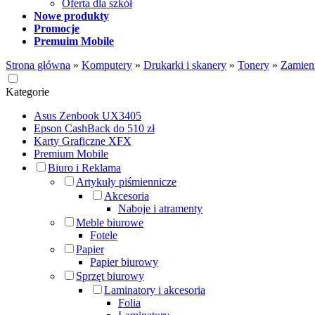
Oferta dla szkół
Nowe produkty
Promocje
Premuim Mobile
Strona główna
»
Komputery
»
Drukarki i skanery
»
Tonery
»
Zamien
Kategorie
Asus Zenbook UX3405
Epson CashBack do 510 zł
Karty Graficzne XFX
Premium Mobile
Biuro i Reklama
Artykuły piśmiennicze
Akcesoria
Naboje i atramenty
Meble biurowe
Fotele
Papier
Papier biurowy
Sprzęt biurowy
Laminatory i akcesoria
Folia