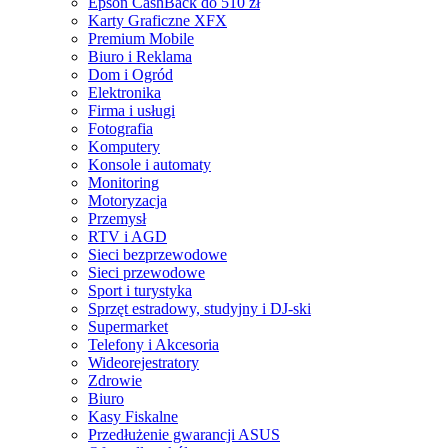
Epson CashBack do 510 zł
Karty Graficzne XFX
Premium Mobile
Biuro i Reklama
Dom i Ogród
Elektronika
Firma i usługi
Fotografia
Komputery
Konsole i automaty
Monitoring
Motoryzacja
Przemysł
RTV i AGD
Sieci bezprzewodowe
Sieci przewodowe
Sport i turystyka
Sprzęt estradowy, studyjny i DJ-ski
Supermarket
Telefony i Akcesoria
Wideorejestratory
Zdrowie
Biuro
Kasy Fiskalne
Przedłużenie gwarancji ASUS