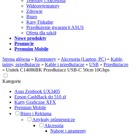
Telefony i Akcesoria
Wideorejestratory
Zdrowie
Biuro
Kasy Fiskalne
Przedłużenie gwarancji ASUS
Oferta dla szkół
Nowe produkty
Promocje
Premuim Mobile
Strona główna
»
Komputery
»
Akcesoria (Laptop, PC)
»
Kable,
taśmy, przedłużacze
»
Kable i przedłużacze
»
USB
»
Przedłużacze
»
Unitek C14086BK Przedłużacz USB-C 50cm 10Gbps
Kategorie
Asus Zenbook UX3405
Epson CashBack do 510 zł
Karty Graficzne XFX
Premium Mobile
Biuro i Reklama
Artykuły piśmiennicze
Akcesoria
Naboje i atramenty