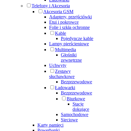
Telefony i Akcesoria
Akcesoria GSM
Adaptery, przejściówki
Etui i pokrowce
Folie i szkła ochronne
Kable
Pojedyncze kable
Lampy pierścieniowe
Multimedia
Głośniki
zewnętrzne
Uchwyty
Zestawy
słuchawkowe
Bezprzewodowe
Ładowarki
Bezprzewodowe
Biurkowe
Stacje
dokujące
Samochodowe
Sieciowe
Karty pamięci
Powerbanki