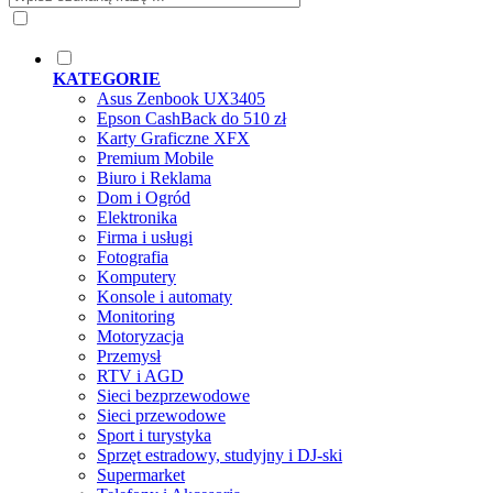
KATEGORIE
Asus Zenbook UX3405
Epson CashBack do 510 zł
Karty Graficzne XFX
Premium Mobile
Biuro i Reklama
Dom i Ogród
Elektronika
Firma i usługi
Fotografia
Komputery
Konsole i automaty
Monitoring
Motoryzacja
Przemysł
RTV i AGD
Sieci bezprzewodowe
Sieci przewodowe
Sport i turystyka
Sprzęt estradowy, studyjny i DJ-ski
Supermarket