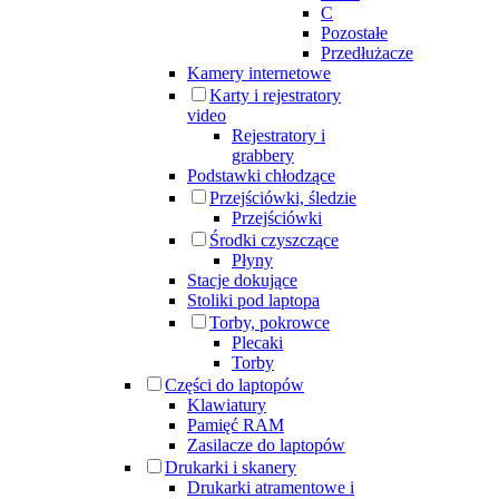
C
Pozostałe
Przedłużacze
Kamery internetowe
Karty i rejestratory
video
Rejestratory i
grabbery
Podstawki chłodzące
Przejściówki, śledzie
Przejściówki
Środki czyszczące
Płyny
Stacje dokujące
Stoliki pod laptopa
Torby, pokrowce
Plecaki
Torby
Części do laptopów
Klawiatury
Pamięć RAM
Zasilacze do laptopów
Drukarki i skanery
Drukarki atramentowe i