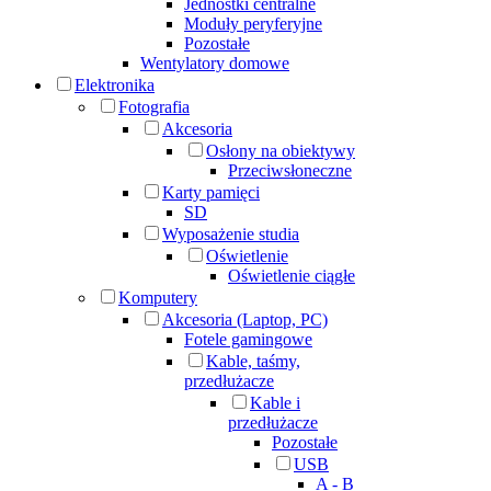
Jednostki centralne
Moduły peryferyjne
Pozostałe
Wentylatory domowe
Elektronika
Fotografia
Akcesoria
Osłony na obiektywy
Przeciwsłoneczne
Karty pamięci
SD
Wyposażenie studia
Oświetlenie
Oświetlenie ciągłe
Komputery
Akcesoria (Laptop, PC)
Fotele gamingowe
Kable, taśmy,
przedłużacze
Kable i
przedłużacze
Pozostałe
USB
A - B