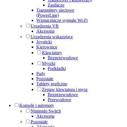
Zasilacze
Transmitery sieciowe
(PowerLine)
Wzmacniacze sygnału Wi-Fi
Urządzenia VR
Akcesoria
Urządzenia wskazujące
Joysticki
Kierownice
Klawiatury
Bezprzewodowe
Myszki
Podkładki
Pady
Pozostałe
Tablety graficzne
Zestaw klawiatura i mysz
Bezprzewodowe
Przewodowe
Konsole i automaty
Nintendo Switch
Akcesoria
Pozostałe
Akcesoria