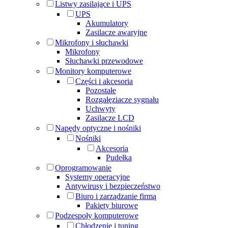
Listwy zasilające i UPS
UPS
Akumulatory
Zasilacze awaryjne
Mikrofony i słuchawki
Mikrofony
Słuchawki przewodowe
Monitory komputerowe
Części i akcesoria
Pozostałe
Rozgałęziacze sygnału
Uchwyty
Zasilacze LCD
Napędy optyczne i nośniki
Nośniki
Akcesoria
Pudełka
Oprogramowanie
Systemy operacyjne
Antywirusy i bezpieczeństwo
Biuro i zarządzanie firmą
Pakiety biurowe
Podzespoły komputerowe
Chłodzenie i tuning