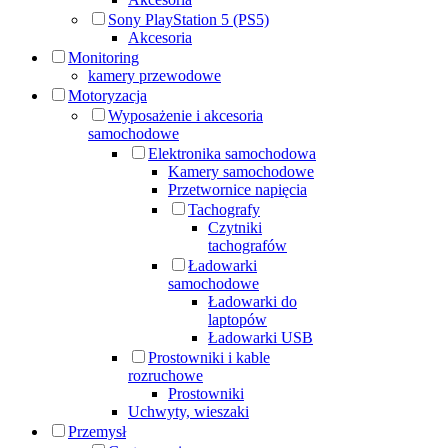
Sony PlayStation 5 (PS5)
Akcesoria
Monitoring
kamery przewodowe
Motoryzacja
Wyposażenie i akcesoria
samochodowe
Elektronika samochodowa
Kamery samochodowe
Przetwornice napięcia
Tachografy
Czytniki
tachografów
Ładowarki
samochodowe
Ładowarki do
laptopów
Ładowarki USB
Prostowniki i kable
rozruchowe
Prostowniki
Uchwyty, wieszaki
Przemysł