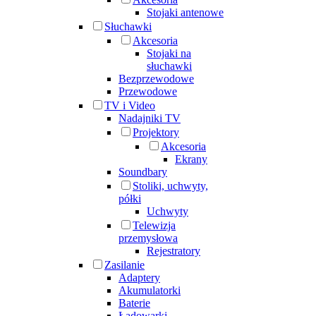
Stojaki antenowe
Słuchawki
Akcesoria
Stojaki na
słuchawki
Bezprzewodowe
Przewodowe
TV i Video
Nadajniki TV
Projektory
Akcesoria
Ekrany
Soundbary
Stoliki, uchwyty,
półki
Uchwyty
Telewizja
przemysłowa
Rejestratory
Zasilanie
Adaptery
Akumulatorki
Baterie
Ładowarki