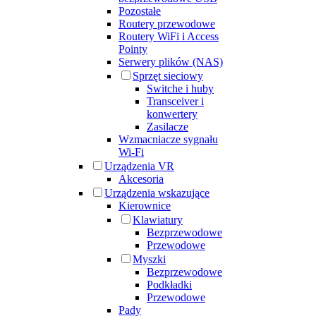
Pozostałe
Routery przewodowe
Routery WiFi i Access
Pointy
Serwery plików (NAS)
Sprzęt sieciowy
Switche i huby
Transceiver i
konwertery
Zasilacze
Wzmacniacze sygnału
Wi-Fi
Urządzenia VR
Akcesoria
Urządzenia wskazujące
Kierownice
Klawiatury
Bezprzewodowe
Przewodowe
Myszki
Bezprzewodowe
Podkładki
Przewodowe
Pady