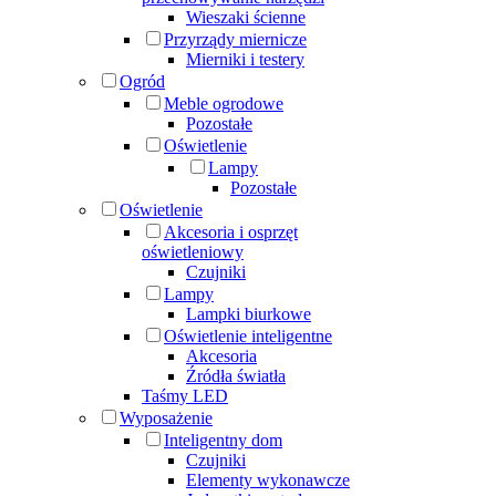
Wieszaki ścienne
Przyrządy miernicze
Mierniki i testery
Ogród
Meble ogrodowe
Pozostałe
Oświetlenie
Lampy
Pozostałe
Oświetlenie
Akcesoria i osprzęt
oświetleniowy
Czujniki
Lampy
Lampki biurkowe
Oświetlenie inteligentne
Akcesoria
Źródła światła
Taśmy LED
Wyposażenie
Inteligentny dom
Czujniki
Elementy wykonawcze