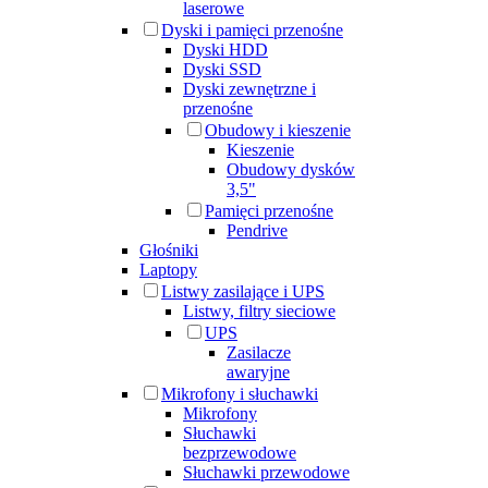
laserowe
Dyski i pamięci przenośne
Dyski HDD
Dyski SSD
Dyski zewnętrzne i
przenośne
Obudowy i kieszenie
Kieszenie
Obudowy dysków
3,5"
Pamięci przenośne
Pendrive
Głośniki
Laptopy
Listwy zasilające i UPS
Listwy, filtry sieciowe
UPS
Zasilacze
awaryjne
Mikrofony i słuchawki
Mikrofony
Słuchawki
bezprzewodowe
Słuchawki przewodowe