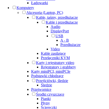
Ładowarki
Komputery
Akcesoria (Laptop, PC)
Kable, taśmy, przedłużacze
Kable i przedłużacze
Audio
DisplayPort
USB
A - B
Przedłużacze
Video
Kable zasilające
Przełączniki KVM
Karty i rejestratory video
Rejestratory i grabbery
Karty miniPCI, miniPCIe
Podstawki chłodzące
Przejściówki, śledzie
Śledzie
Przetwornice
Środki czyszczące
Pianki
Płyny
Ściereczki