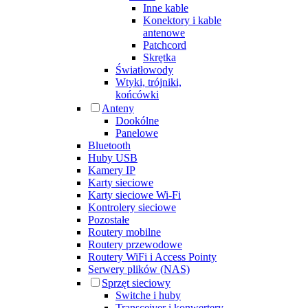
Inne kable
Konektory i kable
antenowe
Patchcord
Skrętka
Światłowody
Wtyki, trójniki,
końcówki
Anteny
Dookólne
Panelowe
Bluetooth
Huby USB
Kamery IP
Karty sieciowe
Karty sieciowe Wi-Fi
Kontrolery sieciowe
Pozostałe
Routery mobilne
Routery przewodowe
Routery WiFi i Access Pointy
Serwery plików (NAS)
Sprzęt sieciowy
Switche i huby
Transceiver i konwertery