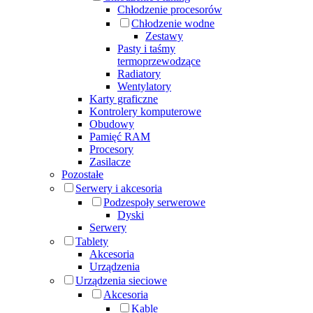
Chłodzenie procesorów
Chłodzenie wodne
Zestawy
Pasty i taśmy
termoprzewodzące
Radiatory
Wentylatory
Karty graficzne
Kontrolery komputerowe
Obudowy
Pamięć RAM
Procesory
Zasilacze
Pozostałe
Serwery i akcesoria
Podzespoły serwerowe
Dyski
Serwery
Tablety
Akcesoria
Urządzenia
Urządzenia sieciowe
Akcesoria
Kable