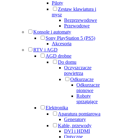
Piloty
Zestaw klawiatura i
mysz
Bezprzewodowe
Przewodowe
Konsole i automaty
Sony PlayStation 5 (PS5)
Akcesoria
RTV i AGD
AGD drobne
Do domu
Oczyszczacze
powietrza
Odkurzacze
Odkurzacze
pionowe
Roboty
sprzątające
Elektronika
Aparatura pomiarowa
Generatory
Kable, przewody
DVI i HDMI
Optyczne