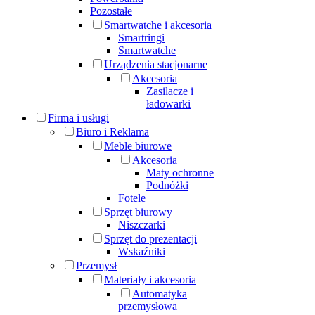
Pozostałe
Smartwatche i akcesoria
Smartringi
Smartwatche
Urządzenia stacjonarne
Akcesoria
Zasilacze i
ładowarki
Firma i usługi
Biuro i Reklama
Meble biurowe
Akcesoria
Maty ochronne
Podnóżki
Fotele
Sprzęt biurowy
Niszczarki
Sprzęt do prezentacji
Wskaźniki
Przemysł
Materiały i akcesoria
Automatyka
przemysłowa