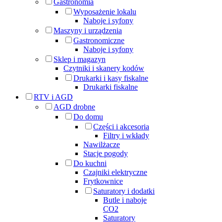
Gastronomia
Wyposażenie lokalu
Naboje i syfony
Maszyny i urządzenia
Gastronomiczne
Naboje i syfony
Sklep i magazyn
Czytniki i skanery kodów
Drukarki i kasy fiskalne
Drukarki fiskalne
RTV i AGD
AGD drobne
Do domu
Części i akcesoria
Filtry i wkłady
Nawilżacze
Stacje pogody
Do kuchni
Czajniki elektryczne
Frytkownice
Saturatory i dodatki
Butle i naboje
CO2
Saturatory