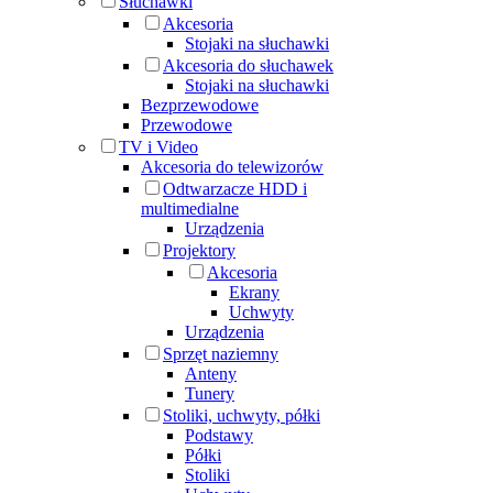
Słuchawki
Akcesoria
Stojaki na słuchawki
Akcesoria do słuchawek
Stojaki na słuchawki
Bezprzewodowe
Przewodowe
TV i Video
Akcesoria do telewizorów
Odtwarzacze HDD i
multimedialne
Urządzenia
Projektory
Akcesoria
Ekrany
Uchwyty
Urządzenia
Sprzęt naziemny
Anteny
Tunery
Stoliki, uchwyty, półki
Podstawy
Półki
Stoliki