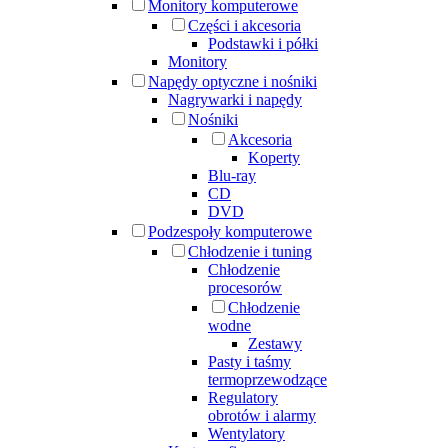
Monitory komputerowe
Części i akcesoria
Podstawki i półki
Monitory
Napędy optyczne i nośniki
Nagrywarki i napędy
Nośniki
Akcesoria
Koperty
Blu-ray
CD
DVD
Podzespoły komputerowe
Chłodzenie i tuning
Chłodzenie
procesorów
Chłodzenie
wodne
Zestawy
Pasty i taśmy
termoprzewodzące
Regulatory
obrotów i alarmy
Wentylatory