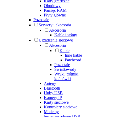
Karty graficzne
Obudowy
Pamięć RAM
Płyty główne
Pozostałe
Serwery i akcesoria
Akcesoria
Kable i taśmy
Urządzenia sieciowe
Akcesoria
Kable
Inne kable
Patchcord
Pozostałe
Światłowody
Wtyki, trójniki,
końcówki
Anteny
Bluetooth
Huby USB
Kamery IP
Karty sieciowe
Kontrolery sieciowe
Modemy
bezprzewodowe USB