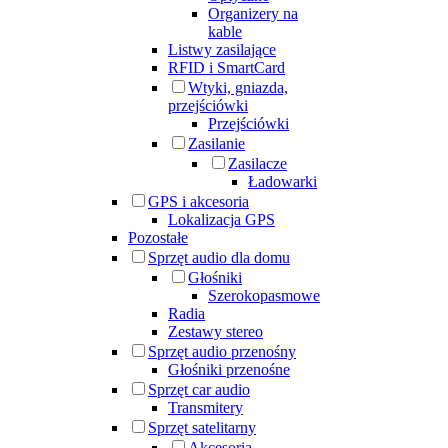
Organizery na
kable
Listwy zasilające
RFID i SmartCard
Wtyki, gniazda,
przejściówki
Przejściówki
Zasilanie
Zasilacze
Ładowarki
GPS i akcesoria
Lokalizacja GPS
Pozostałe
Sprzęt audio dla domu
Głośniki
Szerokopasmowe
Radia
Zestawy stereo
Sprzęt audio przenośny
Głośniki przenośne
Sprzęt car audio
Transmitery
Sprzęt satelitarny
Akcesoria