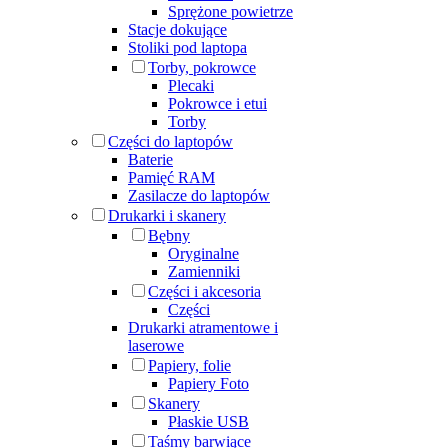
Sprężone powietrze
Stacje dokujące
Stoliki pod laptopa
Torby, pokrowce
Plecaki
Pokrowce i etui
Torby
Części do laptopów
Baterie
Pamięć RAM
Zasilacze do laptopów
Drukarki i skanery
Bębny
Oryginalne
Zamienniki
Części i akcesoria
Części
Drukarki atramentowe i
laserowe
Papiery, folie
Papiery Foto
Skanery
Płaskie USB
Taśmy barwiące