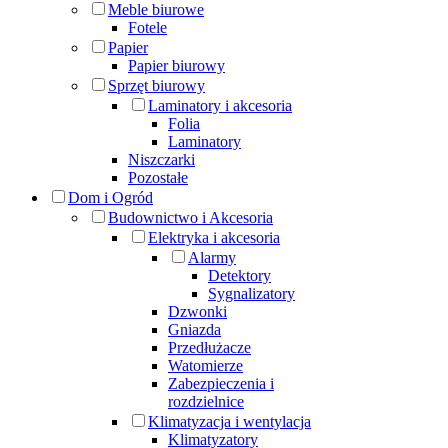
Meble biurowe
Fotele
Papier
Papier biurowy
Sprzęt biurowy
Laminatory i akcesoria
Folia
Laminatory
Niszczarki
Pozostałe
Dom i Ogród
Budownictwo i Akcesoria
Elektryka i akcesoria
Alarmy
Detektory
Sygnalizatory
Dzwonki
Gniazda
Przedłużacze
Watomierze
Zabezpieczenia i
rozdzielnice
Klimatyzacja i wentylacja
Klimatyzatory