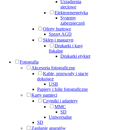
Urządzenia
sieciowe
Elektroenergetyka
Systemy
zabezpieczeń
Oferty hurtowe
Sprzęt AGD
Sklep i magazyn
Drukarki i kasy
fiskalne
Drukarki etykiet
Fotografia
Akcesoria fotograficzne
Kable, przewody i stacje
dokujące
USB
Papiery i folie fotograficzne
Karty pamięci
Czytniki i adaptery
MMC
SD
Uniwersalne
SD
Zasilanie aparatów