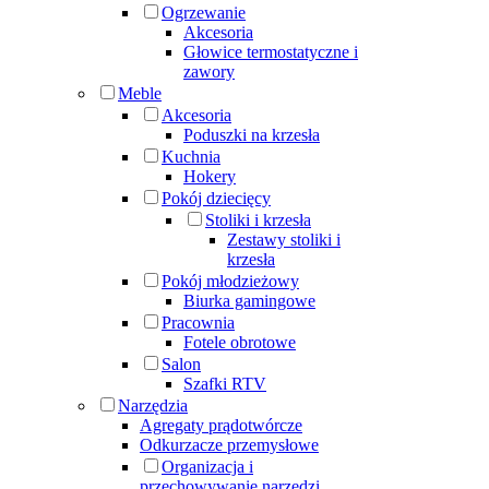
Ogrzewanie
Akcesoria
Głowice termostatyczne i
zawory
Meble
Akcesoria
Poduszki na krzesła
Kuchnia
Hokery
Pokój dziecięcy
Stoliki i krzesła
Zestawy stoliki i
krzesła
Pokój młodzieżowy
Biurka gamingowe
Pracownia
Fotele obrotowe
Salon
Szafki RTV
Narzędzia
Agregaty prądotwórcze
Odkurzacze przemysłowe
Organizacja i
przechowywanie narzędzi