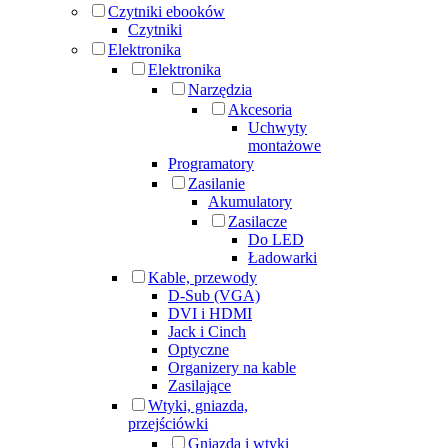
Czytniki ebooków
Czytniki
Elektronika
Elektronika
Narzędzia
Akcesoria
Uchwyty
montażowe
Programatory
Zasilanie
Akumulatory
Zasilacze
Do LED
Ładowarki
Kable, przewody
D-Sub (VGA)
DVI i HDMI
Jack i Cinch
Optyczne
Organizery na kable
Zasilające
Wtyki, gniazda,
przejściówki
Gniazda i wtyki