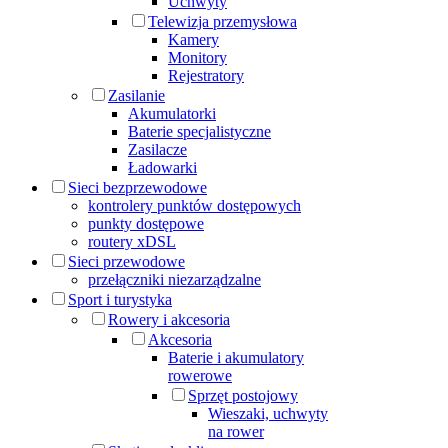
Uchwyty
Telewizja przemysłowa
Kamery
Monitory
Rejestratory
Zasilanie
Akumulatorki
Baterie specjalistyczne
Zasilacze
Ładowarki
Sieci bezprzewodowe
kontrolery punktów dostępowych
punkty dostępowe
routery xDSL
Sieci przewodowe
przełączniki niezarządzalne
Sport i turystyka
Rowery i akcesoria
Akcesoria
Baterie i akumulatory
rowerowe
Sprzęt postojowy
Wieszaki, uchwyty
na rower