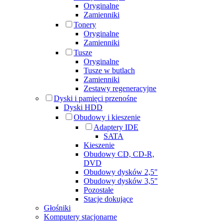
Oryginalne
Zamienniki
Tonery
Oryginalne
Zamienniki
Tusze
Oryginalne
Tusze w butlach
Zamienniki
Zestawy regeneracyjne
Dyski i pamięci przenośne
Dyski HDD
Obudowy i kieszenie
Adaptery IDE
SATA
Kieszenie
Obudowy CD, CD-R,
DVD
Obudowy dysków 2,5"
Obudowy dysków 3,5"
Pozostałe
Stacje dokujące
Głośniki
Komputery stacjonarne