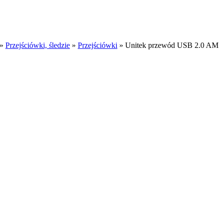
»
Przejściówki, śledzie
»
Przejściówki
»
Unitek przewód USB 2.0 A