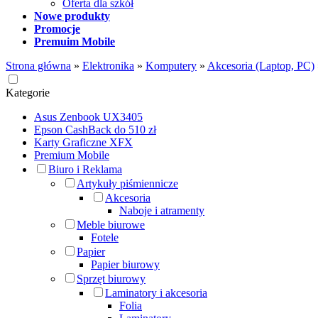
Oferta dla szkół
Nowe produkty
Promocje
Premuim Mobile
Strona główna
»
Elektronika
»
Komputery
»
Akcesoria (Laptop, PC)
Kategorie
Asus Zenbook UX3405
Epson CashBack do 510 zł
Karty Graficzne XFX
Premium Mobile
Biuro i Reklama
Artykuły piśmiennicze
Akcesoria
Naboje i atramenty
Meble biurowe
Fotele
Papier
Papier biurowy
Sprzęt biurowy
Laminatory i akcesoria
Folia