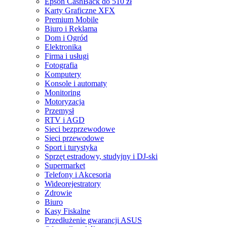
Epson CashBack do 510 zł
Karty Graficzne XFX
Premium Mobile
Biuro i Reklama
Dom i Ogród
Elektronika
Firma i usługi
Fotografia
Komputery
Konsole i automaty
Monitoring
Motoryzacja
Przemysł
RTV i AGD
Sieci bezprzewodowe
Sieci przewodowe
Sport i turystyka
Sprzęt estradowy, studyjny i DJ-ski
Supermarket
Telefony i Akcesoria
Wideorejestratory
Zdrowie
Biuro
Kasy Fiskalne
Przedłużenie gwarancji ASUS