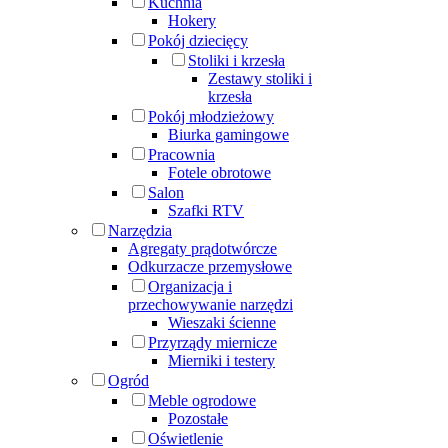
Kuchnia
Hokery
Pokój dziecięcy
Stoliki i krzesła
Zestawy stoliki i
krzesła
Pokój młodzieżowy
Biurka gamingowe
Pracownia
Fotele obrotowe
Salon
Szafki RTV
Narzędzia
Agregaty prądotwórcze
Odkurzacze przemysłowe
Organizacja i
przechowywanie narzędzi
Wieszaki ścienne
Przyrządy miernicze
Mierniki i testery
Ogród
Meble ogrodowe
Pozostałe
Oświetlenie