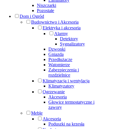
Laminatory
Niszczarki
Pozostałe
Dom i Ogród
Budownictwo i Akcesoria
Elektryka i akcesoria
Alarmy
Detektory
Sygnalizatory
Dzwonki
Gniazda
Przedłużacze
Watomierze
Zabezpieczenia i
rozdzielnice
Klimatyzacja i wentylacja
Klimatyzatory
Ogrzewanie
Akcesoria
Głowice termostatyczne i
zawory
Meble
Akcesoria
Poduszki na krzesła