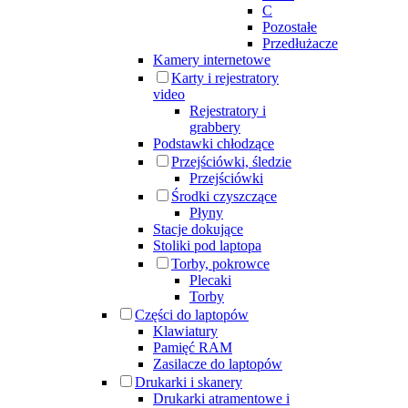
C
Pozostałe
Przedłużacze
Kamery internetowe
Karty i rejestratory
video
Rejestratory i
grabbery
Podstawki chłodzące
Przejściówki, śledzie
Przejściówki
Środki czyszczące
Płyny
Stacje dokujące
Stoliki pod laptopa
Torby, pokrowce
Plecaki
Torby
Części do laptopów
Klawiatury
Pamięć RAM
Zasilacze do laptopów
Drukarki i skanery
Drukarki atramentowe i