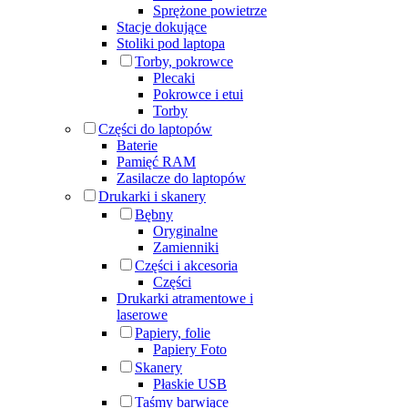
Sprężone powietrze
Stacje dokujące
Stoliki pod laptopa
Torby, pokrowce
Plecaki
Pokrowce i etui
Torby
Części do laptopów
Baterie
Pamięć RAM
Zasilacze do laptopów
Drukarki i skanery
Bębny
Oryginalne
Zamienniki
Części i akcesoria
Części
Drukarki atramentowe i
laserowe
Papiery, folie
Papiery Foto
Skanery
Płaskie USB
Taśmy barwiące