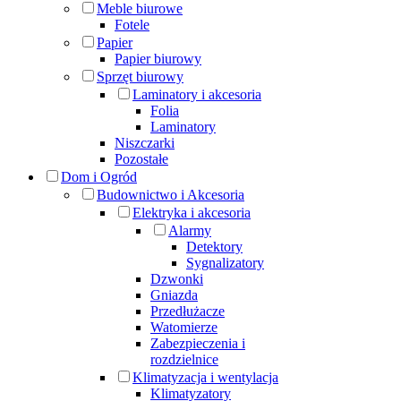
Meble biurowe
Fotele
Papier
Papier biurowy
Sprzęt biurowy
Laminatory i akcesoria
Folia
Laminatory
Niszczarki
Pozostałe
Dom i Ogród
Budownictwo i Akcesoria
Elektryka i akcesoria
Alarmy
Detektory
Sygnalizatory
Dzwonki
Gniazda
Przedłużacze
Watomierze
Zabezpieczenia i
rozdzielnice
Klimatyzacja i wentylacja
Klimatyzatory