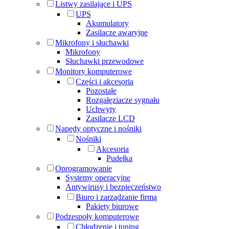
Listwy zasilające i UPS
UPS
Akumulatory
Zasilacze awaryjne
Mikrofony i słuchawki
Mikrofony
Słuchawki przewodowe
Monitory komputerowe
Części i akcesoria
Pozostałe
Rozgałęziacze sygnału
Uchwyty
Zasilacze LCD
Napędy optyczne i nośniki
Nośniki
Akcesoria
Pudełka
Oprogramowanie
Systemy operacyjne
Antywirusy i bezpieczeństwo
Biuro i zarządzanie firmą
Pakiety biurowe
Podzespoły komputerowe
Chłodzenie i tuning