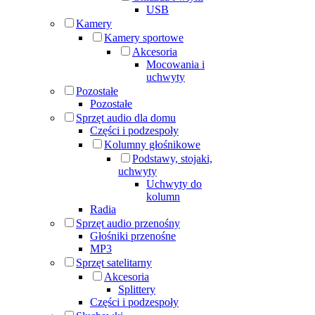
USB
Kamery
Kamery sportowe
Akcesoria
Mocowania i
uchwyty
Pozostałe
Pozostałe
Sprzęt audio dla domu
Części i podzespoły
Kolumny głośnikowe
Podstawy, stojaki,
uchwyty
Uchwyty do
kolumn
Radia
Sprzęt audio przenośny
Głośniki przenośne
MP3
Sprzęt satelitarny
Akcesoria
Splittery
Części i podzespoły