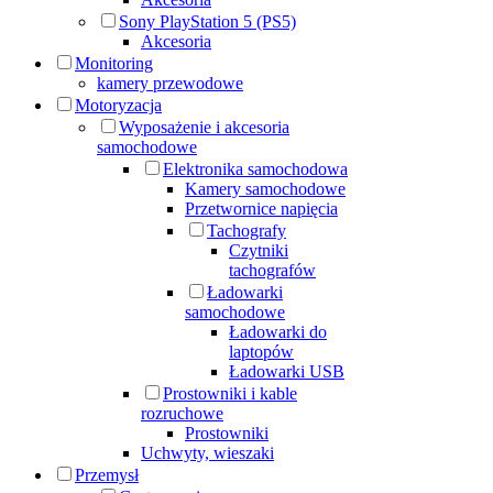
Sony PlayStation 5 (PS5)
Akcesoria
Monitoring
kamery przewodowe
Motoryzacja
Wyposażenie i akcesoria
samochodowe
Elektronika samochodowa
Kamery samochodowe
Przetwornice napięcia
Tachografy
Czytniki
tachografów
Ładowarki
samochodowe
Ładowarki do
laptopów
Ładowarki USB
Prostowniki i kable
rozruchowe
Prostowniki
Uchwyty, wieszaki
Przemysł