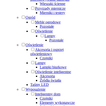
Wieszaki ścienne
Przyrządy miernicze
Mierniki i testery
Ogród
Meble ogrodowe
Pozostałe
Oświetlenie
Lampy
Pozostałe
Oświetlenie
Akcesoria i osprzęt
oświetleniowy
Czujniki
Lampy
Lampki biurkowe
Oświetlenie inteligentne
Akcesoria
Źródła światła
Taśmy LED
Wyposażenie
Inteligentny dom
Czujniki
Elementy wykonawcze