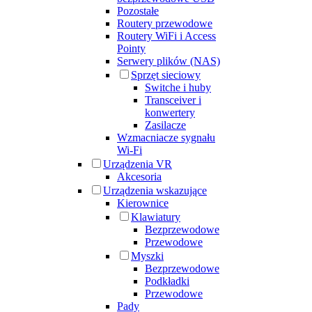
Pozostałe
Routery przewodowe
Routery WiFi i Access
Pointy
Serwery plików (NAS)
Sprzęt sieciowy
Switche i huby
Transceiver i
konwertery
Zasilacze
Wzmacniacze sygnału
Wi-Fi
Urządzenia VR
Akcesoria
Urządzenia wskazujące
Kierownice
Klawiatury
Bezprzewodowe
Przewodowe
Myszki
Bezprzewodowe
Podkładki
Przewodowe
Pady