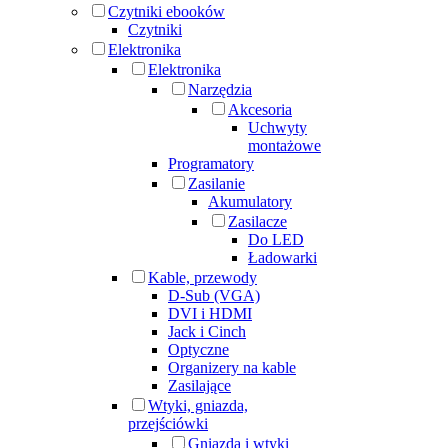
Czytniki ebooków
Czytniki
Elektronika
Elektronika
Narzędzia
Akcesoria
Uchwyty
montażowe
Programatory
Zasilanie
Akumulatory
Zasilacze
Do LED
Ładowarki
Kable, przewody
D-Sub (VGA)
DVI i HDMI
Jack i Cinch
Optyczne
Organizery na kable
Zasilające
Wtyki, gniazda,
przejściówki
Gniazda i wtyki