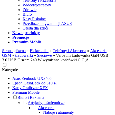
Telefony i Akcesoria
Wideorejestratory
Zdrowie
Biuro
Kasy Fiskalne
Przedłużenie gwarancji ASUS
Oferta dla szkół
Nowe produkty
Promocje
Premuim Mobile
Strona główna
»
Elektronika
»
Telefony i Akcesoria
»
Akcesoria
GSM
»
Ładowarki
»
Sieciowe
»
Verbatim Ładowarka GaN USB
3.0 USB C szara 240 W wymienne końcówki C,G,A
Kategorie
Asus Zenbook UX3405
Epson CashBack do 510 zł
Karty Graficzne XFX
Premium Mobile
Biuro i Reklama
Artykuły piśmiennicze
Akcesoria
Naboje i atramenty