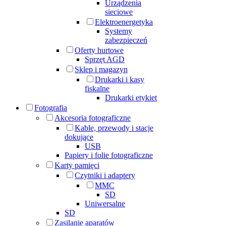
Urządzenia
sieciowe
Elektroenergetyka
Systemy
zabezpieczeń
Oferty hurtowe
Sprzęt AGD
Sklep i magazyn
Drukarki i kasy
fiskalne
Drukarki etykiet
Fotografia
Akcesoria fotograficzne
Kable, przewody i stacje
dokujące
USB
Papiery i folie fotograficzne
Karty pamięci
Czytniki i adaptery
MMC
SD
Uniwersalne
SD
Zasilanie aparatów