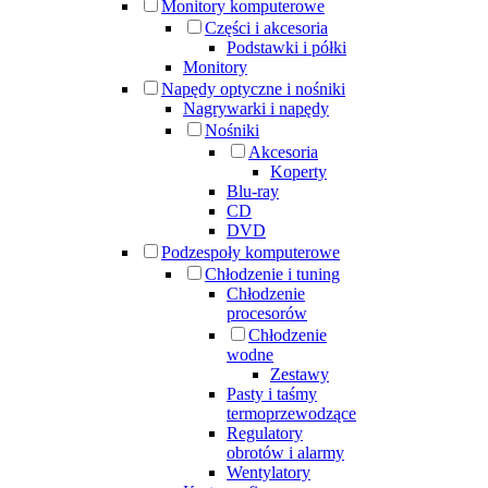
Monitory komputerowe
Części i akcesoria
Podstawki i półki
Monitory
Napędy optyczne i nośniki
Nagrywarki i napędy
Nośniki
Akcesoria
Koperty
Blu-ray
CD
DVD
Podzespoły komputerowe
Chłodzenie i tuning
Chłodzenie
procesorów
Chłodzenie
wodne
Zestawy
Pasty i taśmy
termoprzewodzące
Regulatory
obrotów i alarmy
Wentylatory