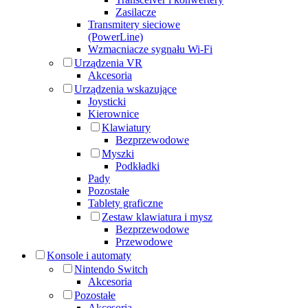
Zasilacze
Transmitery sieciowe
(PowerLine)
Wzmacniacze sygnału Wi-Fi
Urządzenia VR
Akcesoria
Urządzenia wskazujące
Joysticki
Kierownice
Klawiatury
Bezprzewodowe
Myszki
Podkładki
Pady
Pozostałe
Tablety graficzne
Zestaw klawiatura i mysz
Bezprzewodowe
Przewodowe
Konsole i automaty
Nintendo Switch
Akcesoria
Pozostałe
Akcesoria