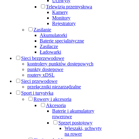
Uchwyty
Telewizja przemysłowa
Kamery
Monitory
Rejestratory
Zasilanie
Akumulatorki
Baterie specjalistyczne
Zasilacze
Ładowarki
Sieci bezprzewodowe
kontrolery punktów dostępowych
punkty dostępowe
routery xDSL
Sieci przewodowe
przełączniki niezarządzalne
Sport i turystyka
Rowery i akcesoria
Akcesoria
Baterie i akumulatory
rowerowe
Sprzęt postojowy
Wieszaki, uchwyty
na rower