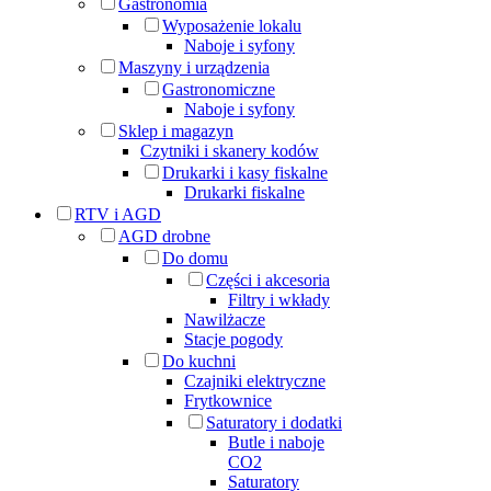
Gastronomia
Wyposażenie lokalu
Naboje i syfony
Maszyny i urządzenia
Gastronomiczne
Naboje i syfony
Sklep i magazyn
Czytniki i skanery kodów
Drukarki i kasy fiskalne
Drukarki fiskalne
RTV i AGD
AGD drobne
Do domu
Części i akcesoria
Filtry i wkłady
Nawilżacze
Stacje pogody
Do kuchni
Czajniki elektryczne
Frytkownice
Saturatory i dodatki
Butle i naboje
CO2
Saturatory