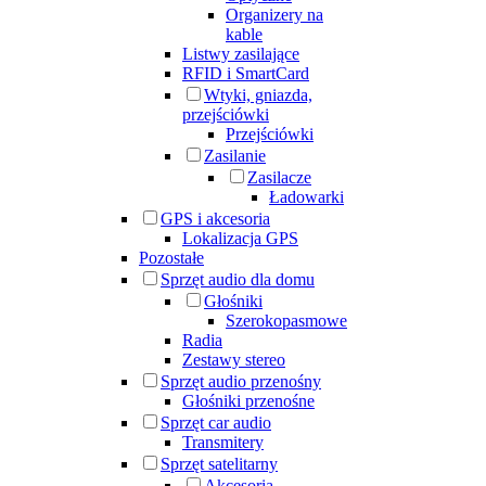
Organizery na
kable
Listwy zasilające
RFID i SmartCard
Wtyki, gniazda,
przejściówki
Przejściówki
Zasilanie
Zasilacze
Ładowarki
GPS i akcesoria
Lokalizacja GPS
Pozostałe
Sprzęt audio dla domu
Głośniki
Szerokopasmowe
Radia
Zestawy stereo
Sprzęt audio przenośny
Głośniki przenośne
Sprzęt car audio
Transmitery
Sprzęt satelitarny
Akcesoria