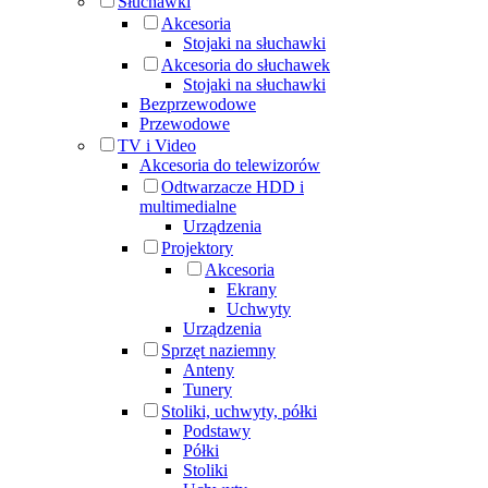
Słuchawki
Akcesoria
Stojaki na słuchawki
Akcesoria do słuchawek
Stojaki na słuchawki
Bezprzewodowe
Przewodowe
TV i Video
Akcesoria do telewizorów
Odtwarzacze HDD i
multimedialne
Urządzenia
Projektory
Akcesoria
Ekrany
Uchwyty
Urządzenia
Sprzęt naziemny
Anteny
Tunery
Stoliki, uchwyty, półki
Podstawy
Półki
Stoliki