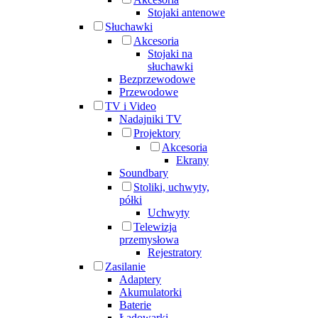
Stojaki antenowe
Słuchawki
Akcesoria
Stojaki na
słuchawki
Bezprzewodowe
Przewodowe
TV i Video
Nadajniki TV
Projektory
Akcesoria
Ekrany
Soundbary
Stoliki, uchwyty,
półki
Uchwyty
Telewizja
przemysłowa
Rejestratory
Zasilanie
Adaptery
Akumulatorki
Baterie
Ładowarki