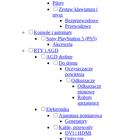
Piloty
Zestaw klawiatura i
mysz
Bezprzewodowe
Przewodowe
Konsole i automaty
Sony PlayStation 5 (PS5)
Akcesoria
RTV i AGD
AGD drobne
Do domu
Oczyszczacze
powietrza
Odkurzacze
Odkurzacze
pionowe
Roboty
sprzątające
Elektronika
Aparatura pomiarowa
Generatory
Kable, przewody
DVI i HDMI
Optyczne