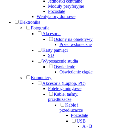
Jednostki centralne
Moduły peryferyjne
Pozostałe
Wentylatory domowe
Elektronika
Fotografia
Akcesoria
Osłony na obiektywy
Przeciwsłoneczne
Karty pamięci
SD
Wyposażenie studia
Oświetlenie
Oświetlenie ciągłe
Komputery
Akcesoria (Laptop, PC)
Fotele gamingowe
Kable, taśmy,
przedłużacze
Kable i
przedłużacze
Pozostałe
USB
A - B