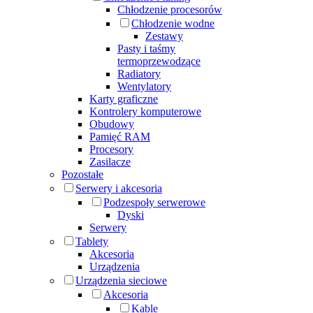
Chłodzenie procesorów
Chłodzenie wodne
Zestawy
Pasty i taśmy
termoprzewodzące
Radiatory
Wentylatory
Karty graficzne
Kontrolery komputerowe
Obudowy
Pamięć RAM
Procesory
Zasilacze
Pozostałe
Serwery i akcesoria
Podzespoły serwerowe
Dyski
Serwery
Tablety
Akcesoria
Urządzenia
Urządzenia sieciowe
Akcesoria
Kable