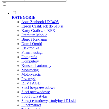
KATEGORIE
Asus Zenbook UX3405
Epson CashBack do 510 zł
Karty Graficzne XFX
Premium Mobile
Biuro i Reklama
Dom i Ogród
Elektronika
Firma i usługi
Fotografia
Komputery
Konsole i automaty
Monitoring
Motoryzacja
Przemysł
RTV i AGD
Sieci bezprzewodowe
Sieci przewodowe
Sport i turystyka
Sprzęt estradowy, studyjny i DJ-ski
Supermarket