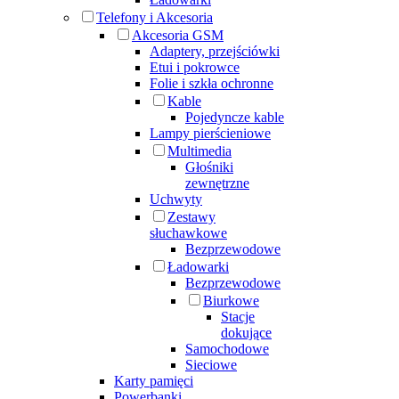
Telefony i Akcesoria
Akcesoria GSM
Adaptery, przejściówki
Etui i pokrowce
Folie i szkła ochronne
Kable
Pojedyncze kable
Lampy pierścieniowe
Multimedia
Głośniki
zewnętrzne
Uchwyty
Zestawy
słuchawkowe
Bezprzewodowe
Ładowarki
Bezprzewodowe
Biurkowe
Stacje
dokujące
Samochodowe
Sieciowe
Karty pamięci
Powerbanki