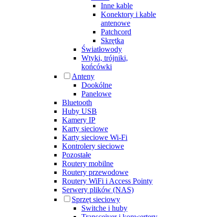
Inne kable
Konektory i kable
antenowe
Patchcord
Skrętka
Światłowody
Wtyki, trójniki,
końcówki
Anteny
Dookólne
Panelowe
Bluetooth
Huby USB
Kamery IP
Karty sieciowe
Karty sieciowe Wi-Fi
Kontrolery sieciowe
Pozostałe
Routery mobilne
Routery przewodowe
Routery WiFi i Access Pointy
Serwery plików (NAS)
Sprzęt sieciowy
Switche i huby
Transceiver i konwertery