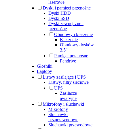
laserowe
Dyski i pamięci przenośne
Dyski HDD
Dyski SSD
Dyski zewnętrzne i
przenośne
Obudowy i kieszenie
Kieszenie
Obudowy dysków
3,5"
Pamięci przenośne
Pendrive
Głośniki
Laptopy
Listwy zasilające i UPS
Listwy, filtry sieciowe
UPS
Zasilacze
awaryjne
Mikrofony i słuchawki
Mikrofony
Słuchawki
bezprzewodowe
Słuchawki przewodowe