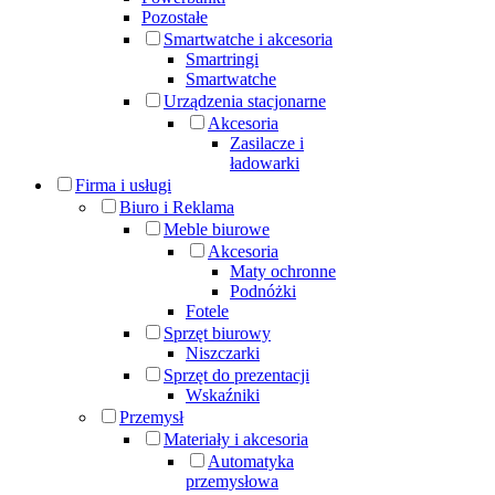
Pozostałe
Smartwatche i akcesoria
Smartringi
Smartwatche
Urządzenia stacjonarne
Akcesoria
Zasilacze i
ładowarki
Firma i usługi
Biuro i Reklama
Meble biurowe
Akcesoria
Maty ochronne
Podnóżki
Fotele
Sprzęt biurowy
Niszczarki
Sprzęt do prezentacji
Wskaźniki
Przemysł
Materiały i akcesoria
Automatyka
przemysłowa