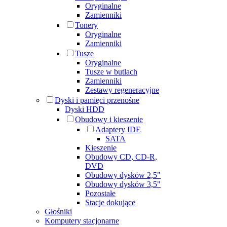
Oryginalne
Zamienniki
Tonery
Oryginalne
Zamienniki
Tusze
Oryginalne
Tusze w butlach
Zamienniki
Zestawy regeneracyjne
Dyski i pamięci przenośne
Dyski HDD
Obudowy i kieszenie
Adaptery IDE
SATA
Kieszenie
Obudowy CD, CD-R,
DVD
Obudowy dysków 2,5"
Obudowy dysków 3,5"
Pozostałe
Stacje dokujące
Głośniki
Komputery stacjonarne