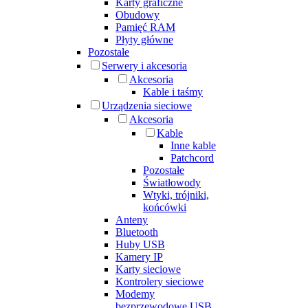
Karty graficzne
Obudowy
Pamięć RAM
Płyty główne
Pozostałe
Serwery i akcesoria
Akcesoria
Kable i taśmy
Urządzenia sieciowe
Akcesoria
Kable
Inne kable
Patchcord
Pozostałe
Światłowody
Wtyki, trójniki,
końcówki
Anteny
Bluetooth
Huby USB
Kamery IP
Karty sieciowe
Kontrolery sieciowe
Modemy
bezprzewodowe USB