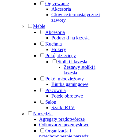
Ogrzewanie
Akcesoria
Głowice termostatyczne i
zawory
Meble
Akcesoria
Poduszki na krzesła
Kuchnia
Hokery
Pokój dziecięcy
Stoliki i krzesła
Zestawy stoliki i
krzesła
Pokój młodzieżowy
Biurka gamingowe
Pracownia
Fotele obrotowe
Salon
Szafki RTV
Narzędzia
Agregaty prądotwórcze
Odkurzacze przemysłowe
Organizacja i
przechowywanie narzędzi