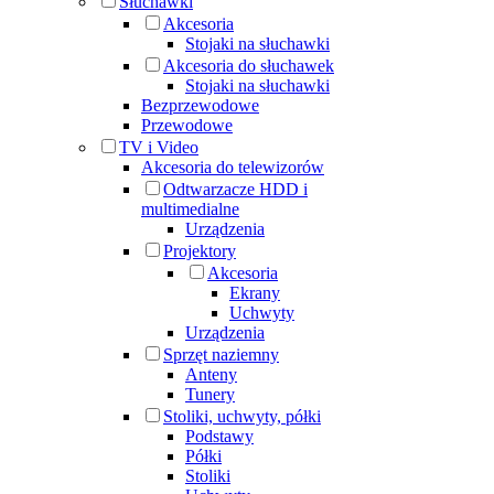
Słuchawki
Akcesoria
Stojaki na słuchawki
Akcesoria do słuchawek
Stojaki na słuchawki
Bezprzewodowe
Przewodowe
TV i Video
Akcesoria do telewizorów
Odtwarzacze HDD i
multimedialne
Urządzenia
Projektory
Akcesoria
Ekrany
Uchwyty
Urządzenia
Sprzęt naziemny
Anteny
Tunery
Stoliki, uchwyty, półki
Podstawy
Półki
Stoliki