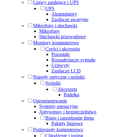
Listwy zasilające i UPS
UPS
Akumulatory
Zasilacze awaryjne
Mikrofony i słuchawki
Mikrofony
Słuchawki przewodowe
Monitory komputerowe
Części i akcesoria
Pozostałe
Rozgałęziacze sygnału
Uchwyty
Zasilacze LCD
Napędy optyczne i nośniki
Nośniki
Akcesoria
Pudełka
Oprogramowanie
Systemy operacyjne
Antywirusy i bezpieczeństwo
Biuro i zarządzanie firmą
Pakiety biurowe
Podzespoły komputerowe
Chłodzenie i tuning