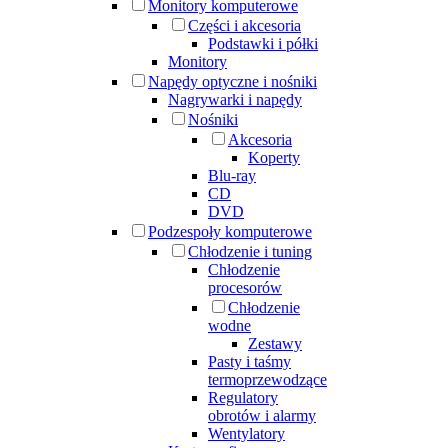
Monitory komputerowe
Części i akcesoria
Podstawki i półki
Monitory
Napędy optyczne i nośniki
Nagrywarki i napędy
Nośniki
Akcesoria
Koperty
Blu-ray
CD
DVD
Podzespoły komputerowe
Chłodzenie i tuning
Chłodzenie
procesorów
Chłodzenie
wodne
Zestawy
Pasty i taśmy
termoprzewodzące
Regulatory
obrotów i alarmy
Wentylatory