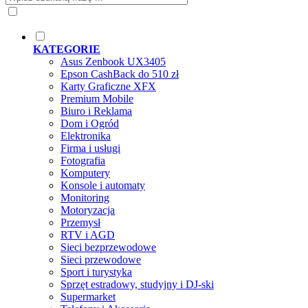
KATEGORIE
Asus Zenbook UX3405
Epson CashBack do 510 zł
Karty Graficzne XFX
Premium Mobile
Biuro i Reklama
Dom i Ogród
Elektronika
Firma i usługi
Fotografia
Komputery
Konsole i automaty
Monitoring
Motoryzacja
Przemysł
RTV i AGD
Sieci bezprzewodowe
Sieci przewodowe
Sport i turystyka
Sprzęt estradowy, studyjny i DJ-ski
Supermarket