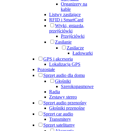
Organizery na
kable
Listwy zasilające
RFID i SmartCard
Wtyki, gniazda,
przejściówki
Przejściówki
Zasilanie
Zasilacze
Ładowarki
GPS i akcesoria
Lokalizacja GPS
Pozostałe
Sprzęt audio dla domu
Głośniki
Szerokopasmowe
Radia
Zestawy stereo
Sprzęt audio przenośny
Głośniki przenośne
Sprzęt car audio
Transmitery
Sprzęt satelitarny
Akcesoria