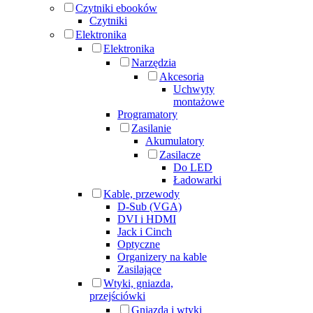
Czytniki ebooków
Czytniki
Elektronika
Elektronika
Narzędzia
Akcesoria
Uchwyty
montażowe
Programatory
Zasilanie
Akumulatory
Zasilacze
Do LED
Ładowarki
Kable, przewody
D-Sub (VGA)
DVI i HDMI
Jack i Cinch
Optyczne
Organizery na kable
Zasilające
Wtyki, gniazda,
przejściówki
Gniazda i wtyki