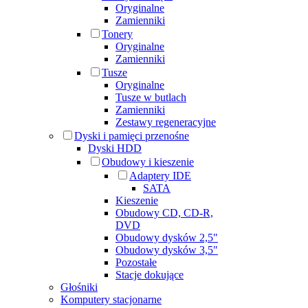
Oryginalne
Zamienniki
Tonery
Oryginalne
Zamienniki
Tusze
Oryginalne
Tusze w butlach
Zamienniki
Zestawy regeneracyjne
Dyski i pamięci przenośne
Dyski HDD
Obudowy i kieszenie
Adaptery IDE
SATA
Kieszenie
Obudowy CD, CD-R,
DVD
Obudowy dysków 2,5"
Obudowy dysków 3,5"
Pozostałe
Stacje dokujące
Głośniki
Komputery stacjonarne