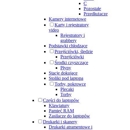
C
Pozostałe
Przedłużacze
Kamery internetowe
Karty i rejestratory
video
Rejestratory i
grabbery
Podstawki chłodzące
Przejściówki, śledzie
Przejściówki
Środki czyszczące
Płyny
Stacje dokujące
Stoliki pod laptopa
Torby, pokrowce
Plecaki
Torby
Części do laptopów
Klawiatury
Pamięć RAM
Zasilacze do laptopów
Drukarki i skanery
Drukarki atramentowe i