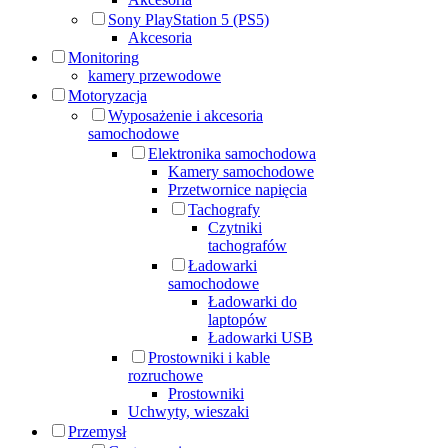
Sony PlayStation 5 (PS5)
Akcesoria
Monitoring
kamery przewodowe
Motoryzacja
Wyposażenie i akcesoria
samochodowe
Elektronika samochodowa
Kamery samochodowe
Przetwornice napięcia
Tachografy
Czytniki
tachografów
Ładowarki
samochodowe
Ładowarki do
laptopów
Ładowarki USB
Prostowniki i kable
rozruchowe
Prostowniki
Uchwyty, wieszaki
Przemysł