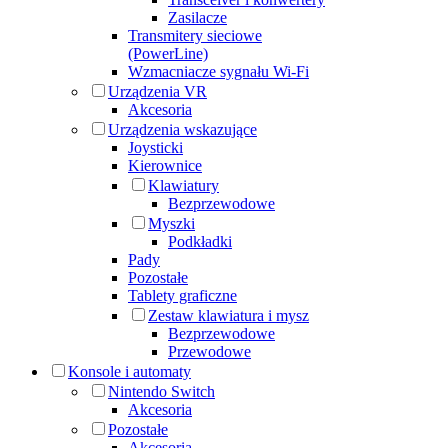
Zasilacze
Transmitery sieciowe
(PowerLine)
Wzmacniacze sygnału Wi-Fi
Urządzenia VR
Akcesoria
Urządzenia wskazujące
Joysticki
Kierownice
Klawiatury
Bezprzewodowe
Myszki
Podkładki
Pady
Pozostałe
Tablety graficzne
Zestaw klawiatura i mysz
Bezprzewodowe
Przewodowe
Konsole i automaty
Nintendo Switch
Akcesoria
Pozostałe
Akcesoria