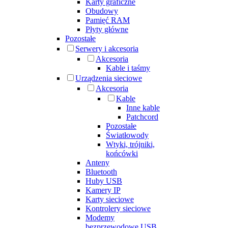
Karty graficzne
Obudowy
Pamięć RAM
Płyty główne
Pozostałe
Serwery i akcesoria
Akcesoria
Kable i taśmy
Urządzenia sieciowe
Akcesoria
Kable
Inne kable
Patchcord
Pozostałe
Światłowody
Wtyki, trójniki,
końcówki
Anteny
Bluetooth
Huby USB
Kamery IP
Karty sieciowe
Kontrolery sieciowe
Modemy
bezprzewodowe USB