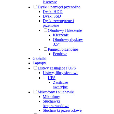
laserowe
Dyski i pamięci przenośne
Dyski HDD
Dyski SSD
Dyski zewnętrzne i
przenośne
Obudowy i kieszenie
Kieszenie
Obudowy dysków
3,5"
Pamięci przenośne
Pendrive
Głośniki
Laptopy
Listwy zasilające i UPS
Listwy, filtry sieciowe
UPS
Zasilacze
awaryjne
Mikrofony i słuchawki
Mikrofony
Słuchawki
bezprzewodowe
Słuchawki przewodowe