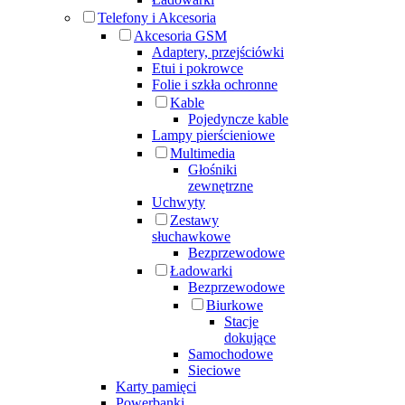
Telefony i Akcesoria
Akcesoria GSM
Adaptery, przejściówki
Etui i pokrowce
Folie i szkła ochronne
Kable
Pojedyncze kable
Lampy pierścieniowe
Multimedia
Głośniki
zewnętrzne
Uchwyty
Zestawy
słuchawkowe
Bezprzewodowe
Ładowarki
Bezprzewodowe
Biurkowe
Stacje
dokujące
Samochodowe
Sieciowe
Karty pamięci
Powerbanki