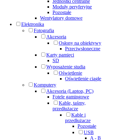
Jednostki centralne
Moduły peryferyjne
Pozostałe
Wentylatory domowe
Elektronika
Fotografia
Akcesoria
Osłony na obiektywy
Przeciwsłoneczne
Karty pamięci
SD
Wyposażenie studia
Oświetlenie
Oświetlenie ciągłe
Komputery
Akcesoria (Laptop, PC)
Fotele gamingowe
Kable, taśmy,
przedłużacze
Kable i
przedłużacze
Pozostałe
USB
A - B