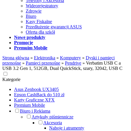
Telefony i Akcesoria
Wideorejestratory
Zdrowie
Biuro
Kasy Fiskalne
Przedłużenie gwarancji ASUS
Oferta dla szkół
Nowe produkty
Promocje
Premuim Mobile
Strona główna
»
Elektronika
»
Komputery
»
Dyski i pamięci
przenośne
»
Pamięci przenośne
»
Pendrive
»
Verbatim USB C a
USB 3.2 Gen 1, 512GB, Dual QuickStick, szary, 32042, USB C
Kategorie
Asus Zenbook UX3405
Epson CashBack do 510 zł
Karty Graficzne XFX
Premium Mobile
Biuro i Reklama
Artykuły piśmiennicze
Akcesoria
Naboje i atramenty