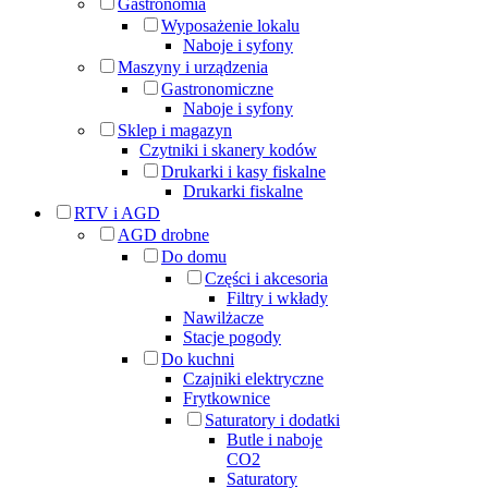
Gastronomia
Wyposażenie lokalu
Naboje i syfony
Maszyny i urządzenia
Gastronomiczne
Naboje i syfony
Sklep i magazyn
Czytniki i skanery kodów
Drukarki i kasy fiskalne
Drukarki fiskalne
RTV i AGD
AGD drobne
Do domu
Części i akcesoria
Filtry i wkłady
Nawilżacze
Stacje pogody
Do kuchni
Czajniki elektryczne
Frytkownice
Saturatory i dodatki
Butle i naboje
CO2
Saturatory