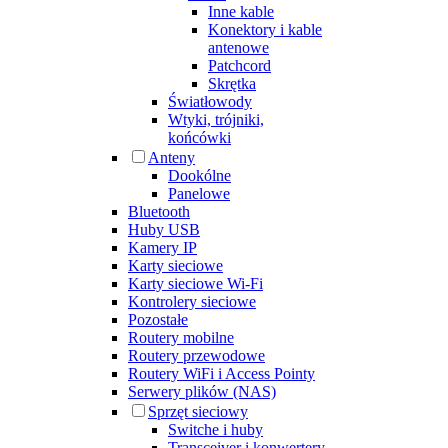
Inne kable
Konektory i kable
antenowe
Patchcord
Skrętka
Światłowody
Wtyki, trójniki,
końcówki
Anteny
Dookólne
Panelowe
Bluetooth
Huby USB
Kamery IP
Karty sieciowe
Karty sieciowe Wi-Fi
Kontrolery sieciowe
Pozostałe
Routery mobilne
Routery przewodowe
Routery WiFi i Access Pointy
Serwery plików (NAS)
Sprzęt sieciowy
Switche i huby
Transceiver i konwertery