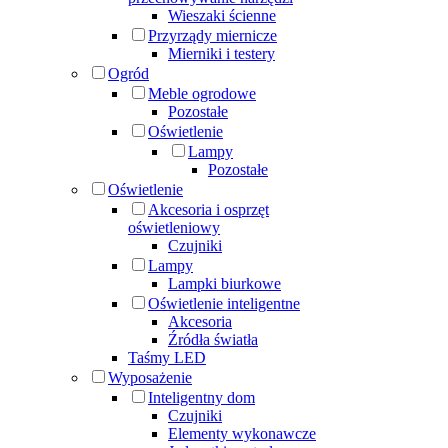
Wieszaki ścienne
Przyrządy miernicze
Mierniki i testery
Ogród
Meble ogrodowe
Pozostałe
Oświetlenie
Lampy
Pozostałe
Oświetlenie
Akcesoria i osprzęt
oświetleniowy
Czujniki
Lampy
Lampki biurkowe
Oświetlenie inteligentne
Akcesoria
Źródła światła
Taśmy LED
Wyposażenie
Inteligentny dom
Czujniki
Elementy wykonawcze