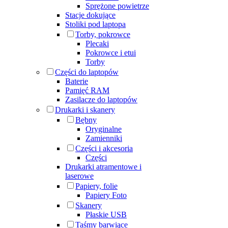
Sprężone powietrze
Stacje dokujące
Stoliki pod laptopa
Torby, pokrowce
Plecaki
Pokrowce i etui
Torby
Części do laptopów
Baterie
Pamięć RAM
Zasilacze do laptopów
Drukarki i skanery
Bębny
Oryginalne
Zamienniki
Części i akcesoria
Części
Drukarki atramentowe i
laserowe
Papiery, folie
Papiery Foto
Skanery
Płaskie USB
Taśmy barwiące