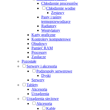
Chłodzenie procesorów
Chłodzenie wodne
Zestawy
Pasty i taśmy
termoprzewodzące
Radiatory
Wentylatory
Karty graficzne
Kontrolery komputerowe
Obudowy
Pamięć RAM
Procesory
Zasilacze
Pozostałe
Serwery i akcesoria
Podzespoły serwerowe
Dyski
Serwery
Tablety
Akcesoria
Urządzenia
Urządzenia sieciowe
Akcesoria
Kable