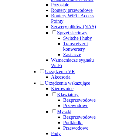
Pozostałe
Routery przewodowe
Routery WiFi i Access
Pointy
Serwery plików (NAS)
Sprzęt sieciowy
Switche i huby
Transceiver i
konwertery
Zasilacze
Wzmacniacze sygnału
Wi-Fi
Urządzenia VR
Akcesoria
Urządzenia wskazujące
Kierownice
Klawiatury
Bezprzewodowe
Przewodowe
Myszki
Bezprzewodowe
Podkładki
Przewodowe
Pady