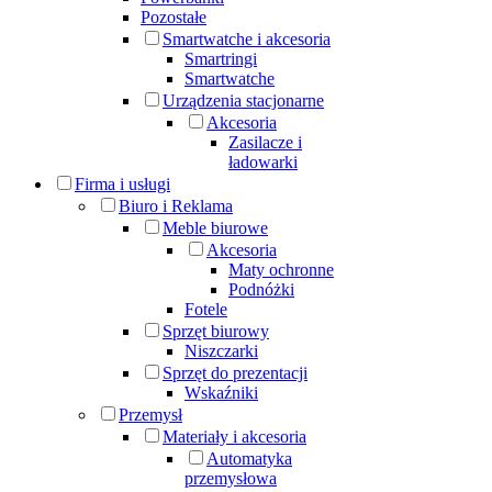
Pozostałe
Smartwatche i akcesoria
Smartringi
Smartwatche
Urządzenia stacjonarne
Akcesoria
Zasilacze i
ładowarki
Firma i usługi
Biuro i Reklama
Meble biurowe
Akcesoria
Maty ochronne
Podnóżki
Fotele
Sprzęt biurowy
Niszczarki
Sprzęt do prezentacji
Wskaźniki
Przemysł
Materiały i akcesoria
Automatyka
przemysłowa