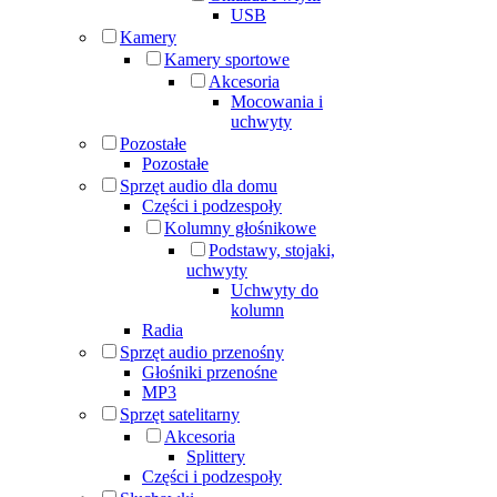
USB
Kamery
Kamery sportowe
Akcesoria
Mocowania i
uchwyty
Pozostałe
Pozostałe
Sprzęt audio dla domu
Części i podzespoły
Kolumny głośnikowe
Podstawy, stojaki,
uchwyty
Uchwyty do
kolumn
Radia
Sprzęt audio przenośny
Głośniki przenośne
MP3
Sprzęt satelitarny
Akcesoria
Splittery
Części i podzespoły