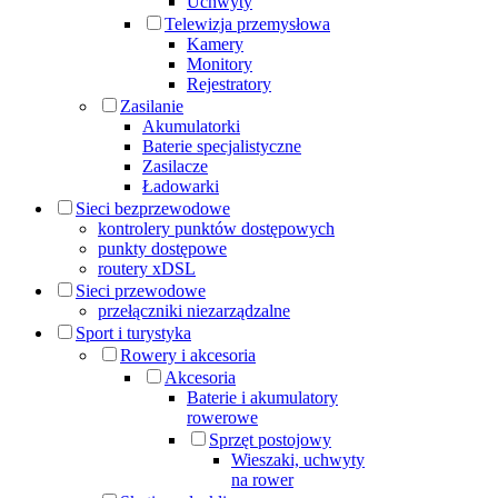
Uchwyty
Telewizja przemysłowa
Kamery
Monitory
Rejestratory
Zasilanie
Akumulatorki
Baterie specjalistyczne
Zasilacze
Ładowarki
Sieci bezprzewodowe
kontrolery punktów dostępowych
punkty dostępowe
routery xDSL
Sieci przewodowe
przełączniki niezarządzalne
Sport i turystyka
Rowery i akcesoria
Akcesoria
Baterie i akumulatory
rowerowe
Sprzęt postojowy
Wieszaki, uchwyty
na rower