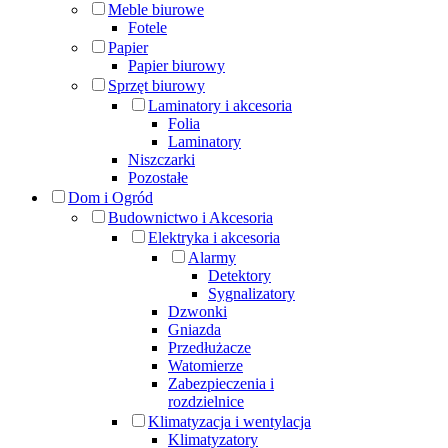
Meble biurowe
Fotele
Papier
Papier biurowy
Sprzęt biurowy
Laminatory i akcesoria
Folia
Laminatory
Niszczarki
Pozostałe
Dom i Ogród
Budownictwo i Akcesoria
Elektryka i akcesoria
Alarmy
Detektory
Sygnalizatory
Dzwonki
Gniazda
Przedłużacze
Watomierze
Zabezpieczenia i
rozdzielnice
Klimatyzacja i wentylacja
Klimatyzatory