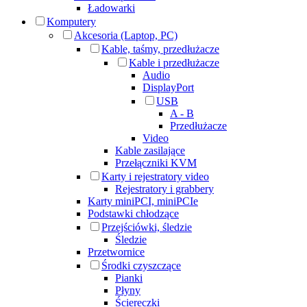
Ładowarki
Komputery
Akcesoria (Laptop, PC)
Kable, taśmy, przedłużacze
Kable i przedłużacze
Audio
DisplayPort
USB
A - B
Przedłużacze
Video
Kable zasilające
Przełączniki KVM
Karty i rejestratory video
Rejestratory i grabbery
Karty miniPCI, miniPCIe
Podstawki chłodzące
Przejściówki, śledzie
Śledzie
Przetwornice
Środki czyszczące
Pianki
Płyny
Ściereczki