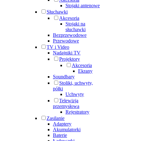
Stojaki antenowe
Słuchawki
Akcesoria
Stojaki na
słuchawki
Bezprzewodowe
Przewodowe
TV i Video
Nadajniki TV
Projektory
Akcesoria
Ekrany
Soundbary
Stoliki, uchwyty,
półki
Uchwyty
Telewizja
przemysłowa
Rejestratory
Zasilanie
Adaptery
Akumulatorki
Baterie
Ładowarki