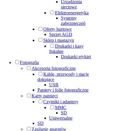
Urządzenia
sieciowe
Elektroenergetyka
Systemy
zabezpieczeń
Oferty hurtowe
Sprzęt AGD
Sklep i magazyn
Drukarki i kasy
fiskalne
Drukarki etykiet
Fotografia
Akcesoria fotograficzne
Kable, przewody i stacje
dokujące
USB
Papiery i folie fotograficzne
Karty pamięci
Czytniki i adaptery
MMC
SD
Uniwersalne
SD
Zasilanie aparatów