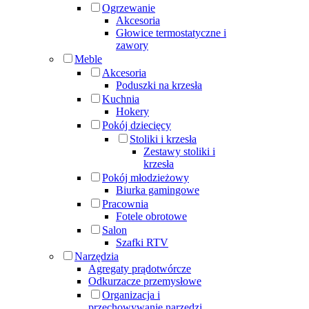
Ogrzewanie
Akcesoria
Głowice termostatyczne i
zawory
Meble
Akcesoria
Poduszki na krzesła
Kuchnia
Hokery
Pokój dziecięcy
Stoliki i krzesła
Zestawy stoliki i
krzesła
Pokój młodzieżowy
Biurka gamingowe
Pracownia
Fotele obrotowe
Salon
Szafki RTV
Narzędzia
Agregaty prądotwórcze
Odkurzacze przemysłowe
Organizacja i
przechowywanie narzędzi