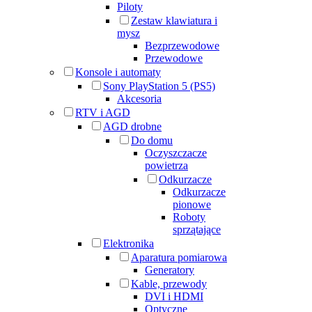
Piloty
Zestaw klawiatura i
mysz
Bezprzewodowe
Przewodowe
Konsole i automaty
Sony PlayStation 5 (PS5)
Akcesoria
RTV i AGD
AGD drobne
Do domu
Oczyszczacze
powietrza
Odkurzacze
Odkurzacze
pionowe
Roboty
sprzątające
Elektronika
Aparatura pomiarowa
Generatory
Kable, przewody
DVI i HDMI
Optyczne