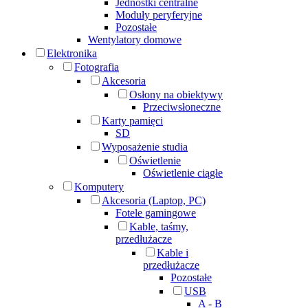
Jednostki centralne
Moduły peryferyjne
Pozostałe
Wentylatory domowe
Elektronika
Fotografia
Akcesoria
Osłony na obiektywy
Przeciwsłoneczne
Karty pamięci
SD
Wyposażenie studia
Oświetlenie
Oświetlenie ciągłe
Komputery
Akcesoria (Laptop, PC)
Fotele gamingowe
Kable, taśmy,
przedłużacze
Kable i
przedłużacze
Pozostałe
USB
A - B