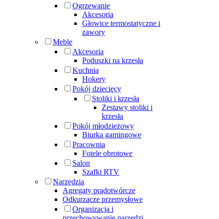
Ogrzewanie
Akcesoria
Głowice termostatyczne i
zawory
Meble
Akcesoria
Poduszki na krzesła
Kuchnia
Hokery
Pokój dziecięcy
Stoliki i krzesła
Zestawy stoliki i
krzesła
Pokój młodzieżowy
Biurka gamingowe
Pracownia
Fotele obrotowe
Salon
Szafki RTV
Narzędzia
Agregaty prądotwórcze
Odkurzacze przemysłowe
Organizacja i
przechowywanie narzędzi