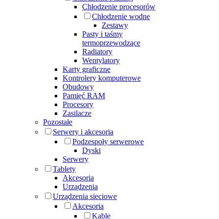
Chłodzenie procesorów
Chłodzenie wodne
Zestawy
Pasty i taśmy
termoprzewodzące
Radiatory
Wentylatory
Karty graficzne
Kontrolery komputerowe
Obudowy
Pamięć RAM
Procesory
Zasilacze
Pozostałe
Serwery i akcesoria
Podzespoły serwerowe
Dyski
Serwery
Tablety
Akcesoria
Urządzenia
Urządzenia sieciowe
Akcesoria
Kable