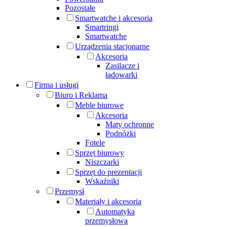
Pozostałe
Smartwatche i akcesoria
Smartringi
Smartwatche
Urządzenia stacjonarne
Akcesoria
Zasilacze i
ładowarki
Firma i usługi
Biuro i Reklama
Meble biurowe
Akcesoria
Maty ochronne
Podnóżki
Fotele
Sprzęt biurowy
Niszczarki
Sprzęt do prezentacji
Wskaźniki
Przemysł
Materiały i akcesoria
Automatyka
przemysłowa