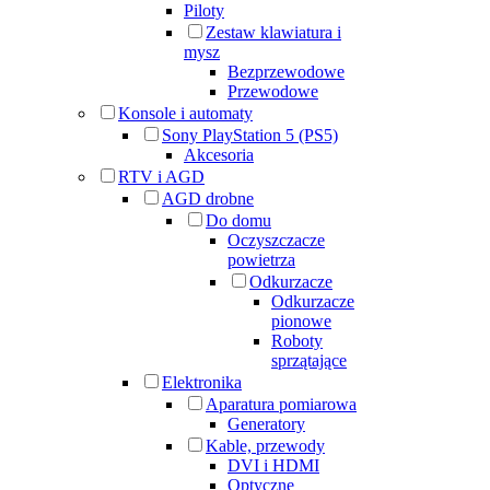
Piloty
Zestaw klawiatura i
mysz
Bezprzewodowe
Przewodowe
Konsole i automaty
Sony PlayStation 5 (PS5)
Akcesoria
RTV i AGD
AGD drobne
Do domu
Oczyszczacze
powietrza
Odkurzacze
Odkurzacze
pionowe
Roboty
sprzątające
Elektronika
Aparatura pomiarowa
Generatory
Kable, przewody
DVI i HDMI
Optyczne