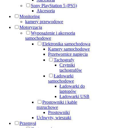
Sony PlayStation 5 (PS5)
Akcesoria
Monitoring
kamery przewodowe
Motoryzacja
Wyposażenie i akcesoria
samochodowe
Elektronika samochodowa
Kamery samochodowe
Przetwornice napięcia
Tachografy
Czytniki
tachografów
Ładowarki
samochodowe
Ładowarki do
laptopów
Ładowarki USB
Prostowniki i kable
rozruchowe
Prostowniki
Uchwyty, wieszaki
Przemysł