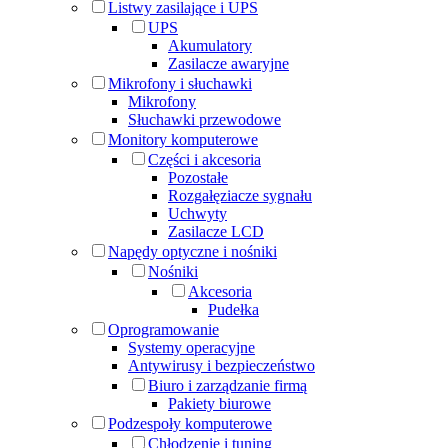
Listwy zasilające i UPS
UPS
Akumulatory
Zasilacze awaryjne
Mikrofony i słuchawki
Mikrofony
Słuchawki przewodowe
Monitory komputerowe
Części i akcesoria
Pozostałe
Rozgałęziacze sygnału
Uchwyty
Zasilacze LCD
Napędy optyczne i nośniki
Nośniki
Akcesoria
Pudełka
Oprogramowanie
Systemy operacyjne
Antywirusy i bezpieczeństwo
Biuro i zarządzanie firmą
Pakiety biurowe
Podzespoły komputerowe
Chłodzenie i tuning