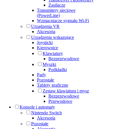
Zasilacze
Transmitery sieciowe
(PowerLine)
Wzmacniacze sygnału Wi-Fi
Urządzenia VR
Akcesoria
Urządzenia wskazujące
Joysticki
Kierownice
Klawiatury
Bezprzewodowe
Myszki
Podkładki
Pady
Pozostałe
Tablety graficzne
Zestaw klawiatura i mysz
Bezprzewodowe
Przewodowe
Konsole i automaty
Nintendo Switch
Akcesoria
Pozostałe
Akcesoria