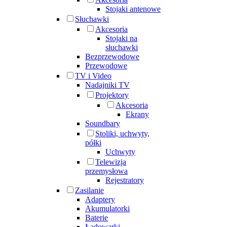
Stojaki antenowe
Słuchawki
Akcesoria
Stojaki na
słuchawki
Bezprzewodowe
Przewodowe
TV i Video
Nadajniki TV
Projektory
Akcesoria
Ekrany
Soundbary
Stoliki, uchwyty,
półki
Uchwyty
Telewizja
przemysłowa
Rejestratory
Zasilanie
Adaptery
Akumulatorki
Baterie
Ładowarki