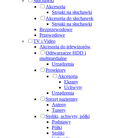
Słuchawki
Akcesoria
Stojaki na słuchawki
Akcesoria do słuchawek
Stojaki na słuchawki
Bezprzewodowe
Przewodowe
TV i Video
Akcesoria do telewizorów
Odtwarzacze HDD i
multimedialne
Urządzenia
Projektory
Akcesoria
Ekrany
Uchwyty
Urządzenia
Sprzęt naziemny
Anteny
Tunery
Stoliki, uchwyty, półki
Podstawy
Półki
Stoliki