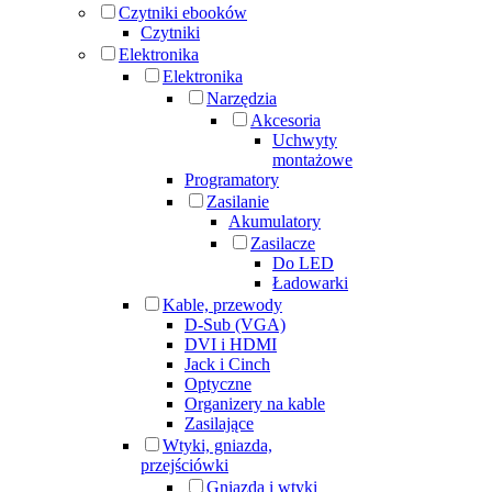
Czytniki ebooków
Czytniki
Elektronika
Elektronika
Narzędzia
Akcesoria
Uchwyty
montażowe
Programatory
Zasilanie
Akumulatory
Zasilacze
Do LED
Ładowarki
Kable, przewody
D-Sub (VGA)
DVI i HDMI
Jack i Cinch
Optyczne
Organizery na kable
Zasilające
Wtyki, gniazda,
przejściówki
Gniazda i wtyki