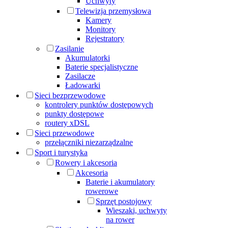
Uchwyty
Telewizja przemysłowa
Kamery
Monitory
Rejestratory
Zasilanie
Akumulatorki
Baterie specjalistyczne
Zasilacze
Ładowarki
Sieci bezprzewodowe
kontrolery punktów dostępowych
punkty dostępowe
routery xDSL
Sieci przewodowe
przełączniki niezarządzalne
Sport i turystyka
Rowery i akcesoria
Akcesoria
Baterie i akumulatory
rowerowe
Sprzęt postojowy
Wieszaki, uchwyty
na rower