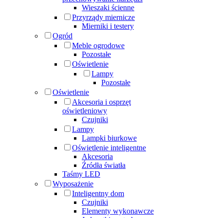
Wieszaki ścienne
Przyrządy miernicze
Mierniki i testery
Ogród
Meble ogrodowe
Pozostałe
Oświetlenie
Lampy
Pozostałe
Oświetlenie
Akcesoria i osprzęt
oświetleniowy
Czujniki
Lampy
Lampki biurkowe
Oświetlenie inteligentne
Akcesoria
Źródła światła
Taśmy LED
Wyposażenie
Inteligentny dom
Czujniki
Elementy wykonawcze