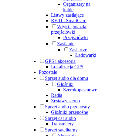
Organizery na
kable
Listwy zasilające
RFID i SmartCard
Wtyki, gniazda,
przejściówki
Przejściówki
Zasilanie
Zasilacze
Ładowarki
GPS i akcesoria
Lokalizacja GPS
Pozostałe
Sprzęt audio dla domu
Głośniki
Szerokopasmowe
Radia
Zestawy stereo
Sprzęt audio przenośny
Głośniki przenośne
Sprzęt car audio
Transmitery
Sprzęt satelitarny
Akcesoria