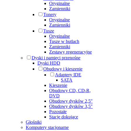
Oryginalne
Zamienniki
Tonery
Oryginalne
Zamienniki
Tusze
Oryginalne
Tusze w butlach
Zamienniki
Zestawy regeneracyjne
Dyski i pamięci przenośne
Dyski HDD
Obudowy i kieszenie
Adaptery IDE
SATA
Kieszenie
Obudowy CD, CD-R,
DVD
Obudowy dysków 2,5"
Obudowy dysków 3,5"
Pozostałe
Stacje dokujące
Głośniki
Komputery stacjonarne