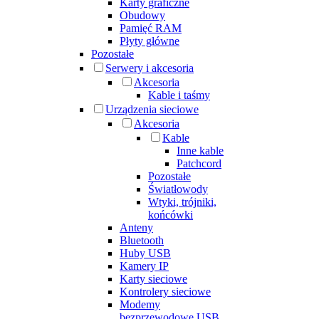
Karty graficzne
Obudowy
Pamięć RAM
Płyty główne
Pozostałe
Serwery i akcesoria
Akcesoria
Kable i taśmy
Urządzenia sieciowe
Akcesoria
Kable
Inne kable
Patchcord
Pozostałe
Światłowody
Wtyki, trójniki,
końcówki
Anteny
Bluetooth
Huby USB
Kamery IP
Karty sieciowe
Kontrolery sieciowe
Modemy
bezprzewodowe USB