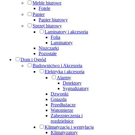
Meble biurowe
Fotele
Papier
Papier biurowy
Sprzęt biurowy
Laminatory i akcesoria
Folia
Laminatory
Niszczarki
Pozostałe
Dom i Ogród
Budownictwo i Akcesoria
Elektryka i akcesoria
Alarmy
Detektory
Sygnalizatory
Dzwonki
Gniazda
Przedłużacze
Watomierze
Zabezpieczenia i
rozdzielnice
Klimatyzacja i wentylacja
Klimatyzatory