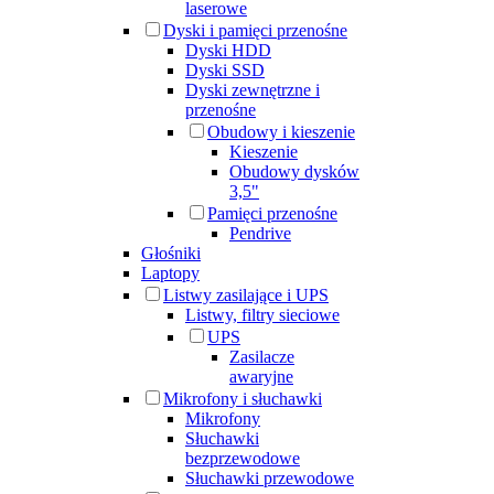
laserowe
Dyski i pamięci przenośne
Dyski HDD
Dyski SSD
Dyski zewnętrzne i
przenośne
Obudowy i kieszenie
Kieszenie
Obudowy dysków
3,5"
Pamięci przenośne
Pendrive
Głośniki
Laptopy
Listwy zasilające i UPS
Listwy, filtry sieciowe
UPS
Zasilacze
awaryjne
Mikrofony i słuchawki
Mikrofony
Słuchawki
bezprzewodowe
Słuchawki przewodowe