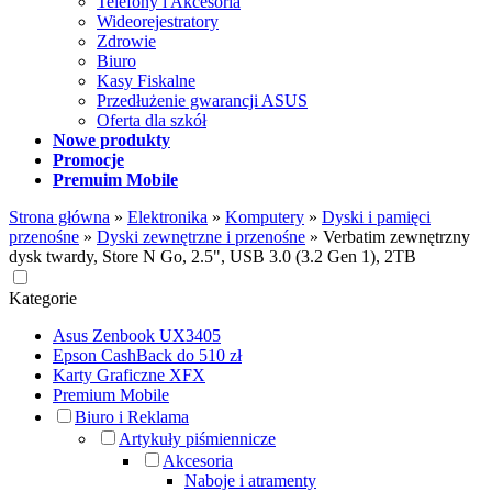
Telefony i Akcesoria
Wideorejestratory
Zdrowie
Biuro
Kasy Fiskalne
Przedłużenie gwarancji ASUS
Oferta dla szkół
Nowe produkty
Promocje
Premuim Mobile
Strona główna
»
Elektronika
»
Komputery
»
Dyski i pamięci
przenośne
»
Dyski zewnętrzne i przenośne
»
Verbatim zewnętrzny
dysk twardy, Store N Go, 2.5", USB 3.0 (3.2 Gen 1), 2TB
Kategorie
Asus Zenbook UX3405
Epson CashBack do 510 zł
Karty Graficzne XFX
Premium Mobile
Biuro i Reklama
Artykuły piśmiennicze
Akcesoria
Naboje i atramenty