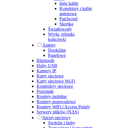
Inne kable
Konektory i kable
antenowe
Patchcord
Skrętka
Światłowody
Wtyki, trójniki,
końcówki
Anteny
Dookólne
Panelowe
Bluetooth
Huby USB
Kamery IP
Karty sieciowe
Karty sieciowe Wi-Fi
Kontrolery sieciowe
Pozostałe
Routery mobilne
Routery przewodowe
Routery WiFi i Access Pointy
Serwery plików (NAS)
Sprzęt sieciowy
Switche i huby
Transceiver i konwertery