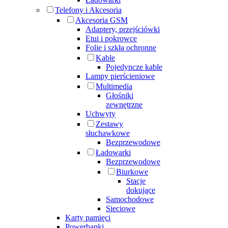
Telefony i Akcesoria
Akcesoria GSM
Adaptery, przejściówki
Etui i pokrowce
Folie i szkła ochronne
Kable
Pojedyncze kable
Lampy pierścieniowe
Multimedia
Głośniki
zewnętrzne
Uchwyty
Zestawy
słuchawkowe
Bezprzewodowe
Ładowarki
Bezprzewodowe
Biurkowe
Stacje
dokujące
Samochodowe
Sieciowe
Karty pamięci
Powerbanki