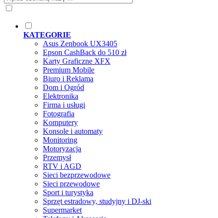
KATEGORIE
Asus Zenbook UX3405
Epson CashBack do 510 zł
Karty Graficzne XFX
Premium Mobile
Biuro i Reklama
Dom i Ogród
Elektronika
Firma i usługi
Fotografia
Komputery
Konsole i automaty
Monitoring
Motoryzacja
Przemysł
RTV i AGD
Sieci bezprzewodowe
Sieci przewodowe
Sport i turystyka
Sprzęt estradowy, studyjny i DJ-ski
Supermarket