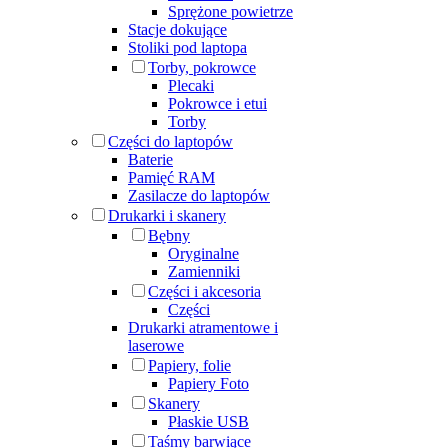
Sprężone powietrze
Stacje dokujące
Stoliki pod laptopa
Torby, pokrowce
Plecaki
Pokrowce i etui
Torby
Części do laptopów
Baterie
Pamięć RAM
Zasilacze do laptopów
Drukarki i skanery
Bębny
Oryginalne
Zamienniki
Części i akcesoria
Części
Drukarki atramentowe i
laserowe
Papiery, folie
Papiery Foto
Skanery
Płaskie USB
Taśmy barwiące