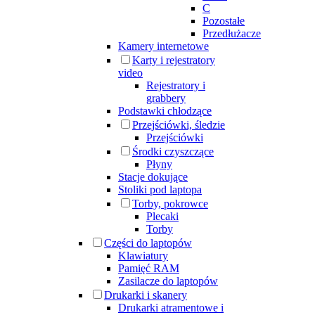
C
Pozostałe
Przedłużacze
Kamery internetowe
Karty i rejestratory
video
Rejestratory i
grabbery
Podstawki chłodzące
Przejściówki, śledzie
Przejściówki
Środki czyszczące
Płyny
Stacje dokujące
Stoliki pod laptopa
Torby, pokrowce
Plecaki
Torby
Części do laptopów
Klawiatury
Pamięć RAM
Zasilacze do laptopów
Drukarki i skanery
Drukarki atramentowe i