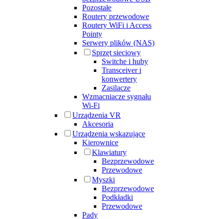
Pozostałe
Routery przewodowe
Routery WiFi i Access
Pointy
Serwery plików (NAS)
Sprzęt sieciowy
Switche i huby
Transceiver i
konwertery
Zasilacze
Wzmacniacze sygnału
Wi-Fi
Urządzenia VR
Akcesoria
Urządzenia wskazujące
Kierownice
Klawiatury
Bezprzewodowe
Przewodowe
Myszki
Bezprzewodowe
Podkładki
Przewodowe
Pady