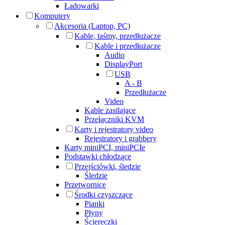
Ładowarki
Komputery
Akcesoria (Laptop, PC)
Kable, taśmy, przedłużacze
Kable i przedłużacze
Audio
DisplayPort
USB
A - B
Przedłużacze
Video
Kable zasilające
Przełączniki KVM
Karty i rejestratory video
Rejestratory i grabbery
Karty miniPCI, miniPCIe
Podstawki chłodzące
Przejściówki, śledzie
Śledzie
Przetwornice
Środki czyszczące
Pianki
Płyny
Ściereczki