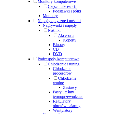
Monitory komputerowe
Części i akcesoria
Podstawki i półki
Monitory
Napędy optyczne i nośniki
Nagrywarki i napędy
Nośniki
Akcesoria
Koperty
Blu-ray
CD
DVD
Podzespoły komputerowe
Chłodzenie i tuning
Chłodzenie
procesorów
Chłodzenie
wodne
Zestawy
Pasty i taśmy
termoprzewodzące
Regulatory
obrotów i alarmy
Wentylatory