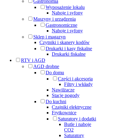
Gastronomia
Wyposażenie lokalu
Naboje i syfony
Maszyny i urządzenia
Gastronomiczne
Naboje i syfony
Sklep i magazyn
Czytniki i skanery kodów
Drukarki i kasy fiskalne
Drukarki fiskalne
RTV i AGD
AGD drobne
Do domu
Części i akcesoria
Filtry i wkłady
Nawilżacze
Stacje pogody
Do kuchni
Czajniki elektryczne
Frytkownice
Saturatory i dodatki
Butle i naboje
CO2
Saturatory