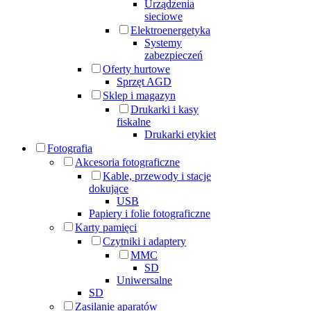
Urządzenia
sieciowe
Elektroenergetyka
Systemy
zabezpieczeń
Oferty hurtowe
Sprzęt AGD
Sklep i magazyn
Drukarki i kasy
fiskalne
Drukarki etykiet
Fotografia
Akcesoria fotograficzne
Kable, przewody i stacje
dokujące
USB
Papiery i folie fotograficzne
Karty pamięci
Czytniki i adaptery
MMC
SD
Uniwersalne
SD
Zasilanie aparatów