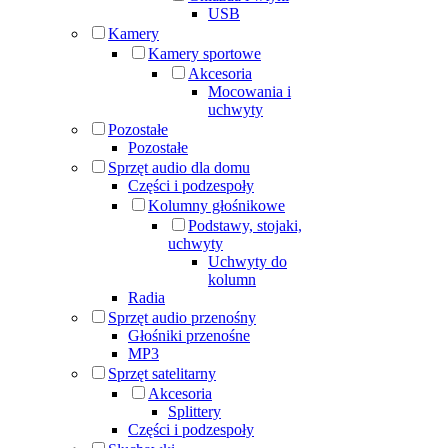
USB
Kamery
Kamery sportowe
Akcesoria
Mocowania i
uchwyty
Pozostałe
Pozostałe
Sprzęt audio dla domu
Części i podzespoły
Kolumny głośnikowe
Podstawy, stojaki,
uchwyty
Uchwyty do
kolumn
Radia
Sprzęt audio przenośny
Głośniki przenośne
MP3
Sprzęt satelitarny
Akcesoria
Splittery
Części i podzespoły