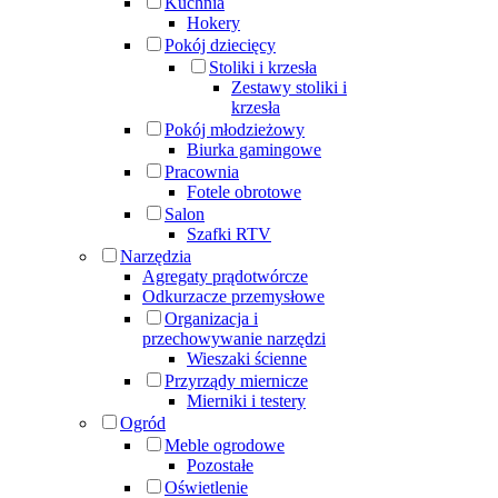
Kuchnia
Hokery
Pokój dziecięcy
Stoliki i krzesła
Zestawy stoliki i
krzesła
Pokój młodzieżowy
Biurka gamingowe
Pracownia
Fotele obrotowe
Salon
Szafki RTV
Narzędzia
Agregaty prądotwórcze
Odkurzacze przemysłowe
Organizacja i
przechowywanie narzędzi
Wieszaki ścienne
Przyrządy miernicze
Mierniki i testery
Ogród
Meble ogrodowe
Pozostałe
Oświetlenie