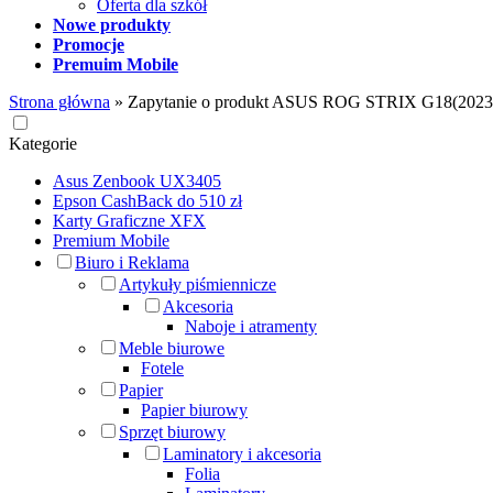
Oferta dla szkół
Nowe produkty
Promocje
Premuim Mobile
Strona główna
»
Zapytanie o produkt ASUS ROG STRIX G18(2
Kategorie
Asus Zenbook UX3405
Epson CashBack do 510 zł
Karty Graficzne XFX
Premium Mobile
Biuro i Reklama
Artykuły piśmiennicze
Akcesoria
Naboje i atramenty
Meble biurowe
Fotele
Papier
Papier biurowy
Sprzęt biurowy
Laminatory i akcesoria
Folia