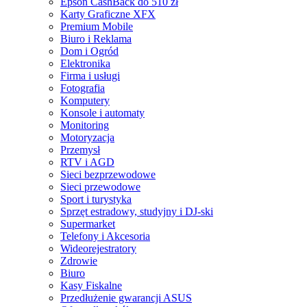
Epson CashBack do 510 zł
Karty Graficzne XFX
Premium Mobile
Biuro i Reklama
Dom i Ogród
Elektronika
Firma i usługi
Fotografia
Komputery
Konsole i automaty
Monitoring
Motoryzacja
Przemysł
RTV i AGD
Sieci bezprzewodowe
Sieci przewodowe
Sport i turystyka
Sprzęt estradowy, studyjny i DJ-ski
Supermarket
Telefony i Akcesoria
Wideorejestratory
Zdrowie
Biuro
Kasy Fiskalne
Przedłużenie gwarancji ASUS