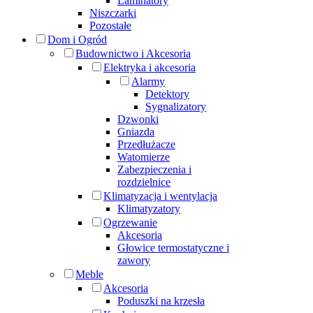
Laminatory
Niszczarki
Pozostałe
Dom i Ogród
Budownictwo i Akcesoria
Elektryka i akcesoria
Alarmy
Detektory
Sygnalizatory
Dzwonki
Gniazda
Przedłużacze
Watomierze
Zabezpieczenia i
rozdzielnice
Klimatyzacja i wentylacja
Klimatyzatory
Ogrzewanie
Akcesoria
Głowice termostatyczne i
zawory
Meble
Akcesoria
Poduszki na krzesła