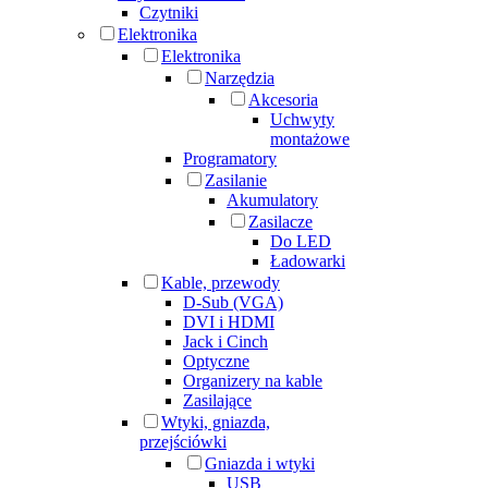
Czytniki
Elektronika
Elektronika
Narzędzia
Akcesoria
Uchwyty
montażowe
Programatory
Zasilanie
Akumulatory
Zasilacze
Do LED
Ładowarki
Kable, przewody
D-Sub (VGA)
DVI i HDMI
Jack i Cinch
Optyczne
Organizery na kable
Zasilające
Wtyki, gniazda,
przejściówki
Gniazda i wtyki
USB