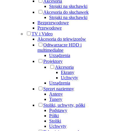
Akcesoria
Stojaki na słuchawki
Akcesoria do słuchawek
Stojaki na słuchawki
Bezprzewodowe
Przewodowe
TV i Video
Akcesoria do telewizorów
Odtwarzacze HDD i
multimedialne
Urządzenia
Projektory
Akcesoria
Ekrany
Uchwyty
Urządzenia
Sprzęt naziemny
Anteny
Tunery
Stoliki, uchwyty, półki
Podstawy
Półki
Stoliki
Uchwyty