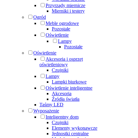
Przyrządy miernicze
Mierniki i testery
Ogród
Meble ogrodowe
Pozostałe
Oświetlenie
Lampy
Pozostałe
Oświetlenie
Akcesoria i osprzęt
oświetleniowy
Czujniki
Lampy
Lampki biurkowe
Oświetlenie inteligentne
Akcesoria
Źródła światła
Taśmy LED
Wyposażenie
Inteligentny dom
Czujniki
Elementy wykonawcze
Jednostki centralne