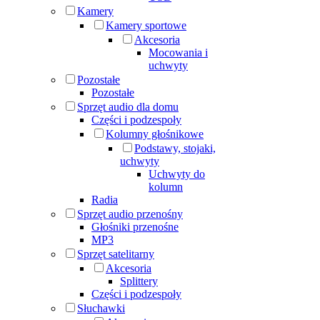
Kamery
Kamery sportowe
Akcesoria
Mocowania i
uchwyty
Pozostałe
Pozostałe
Sprzęt audio dla domu
Części i podzespoły
Kolumny głośnikowe
Podstawy, stojaki,
uchwyty
Uchwyty do
kolumn
Radia
Sprzęt audio przenośny
Głośniki przenośne
MP3
Sprzęt satelitarny
Akcesoria
Splittery
Części i podzespoły
Słuchawki