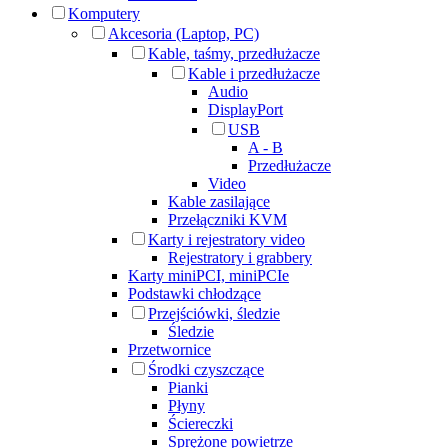
Komputery
Akcesoria (Laptop, PC)
Kable, taśmy, przedłużacze
Kable i przedłużacze
Audio
DisplayPort
USB
A - B
Przedłużacze
Video
Kable zasilające
Przełączniki KVM
Karty i rejestratory video
Rejestratory i grabbery
Karty miniPCI, miniPCIe
Podstawki chłodzące
Przejściówki, śledzie
Śledzie
Przetwornice
Środki czyszczące
Pianki
Płyny
Ściereczki
Sprężone powietrze