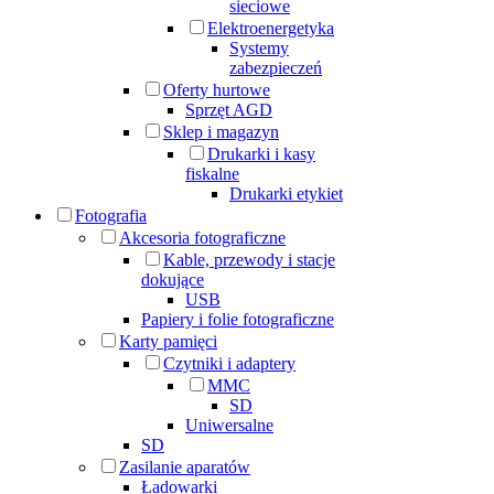
sieciowe
Elektroenergetyka
Systemy
zabezpieczeń
Oferty hurtowe
Sprzęt AGD
Sklep i magazyn
Drukarki i kasy
fiskalne
Drukarki etykiet
Fotografia
Akcesoria fotograficzne
Kable, przewody i stacje
dokujące
USB
Papiery i folie fotograficzne
Karty pamięci
Czytniki i adaptery
MMC
SD
Uniwersalne
SD
Zasilanie aparatów
Ładowarki