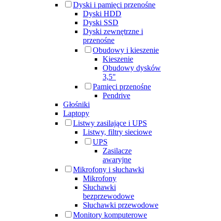
Dyski i pamięci przenośne
Dyski HDD
Dyski SSD
Dyski zewnętrzne i
przenośne
Obudowy i kieszenie
Kieszenie
Obudowy dysków
3,5"
Pamięci przenośne
Pendrive
Głośniki
Laptopy
Listwy zasilające i UPS
Listwy, filtry sieciowe
UPS
Zasilacze
awaryjne
Mikrofony i słuchawki
Mikrofony
Słuchawki
bezprzewodowe
Słuchawki przewodowe
Monitory komputerowe