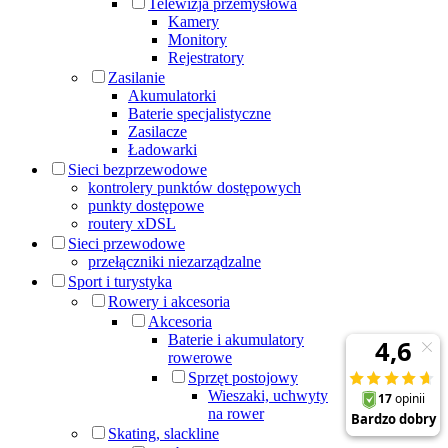
Telewizja przemysłowa
Kamery
Monitory
Rejestratory
Zasilanie
Akumulatorki
Baterie specjalistyczne
Zasilacze
Ładowarki
Sieci bezprzewodowe
kontrolery punktów dostępowych
punkty dostępowe
routery xDSL
Sieci przewodowe
przełączniki niezarządzalne
Sport i turystyka
Rowery i akcesoria
Akcesoria
Baterie i akumulatory
rowerowe
Sprzęt postojowy
Wieszaki, uchwyty
na rower
Skating, slackline