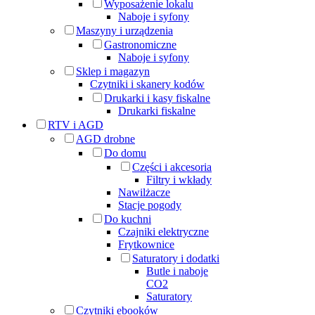
Wyposażenie lokalu
Naboje i syfony
Maszyny i urządzenia
Gastronomiczne
Naboje i syfony
Sklep i magazyn
Czytniki i skanery kodów
Drukarki i kasy fiskalne
Drukarki fiskalne
RTV i AGD
AGD drobne
Do domu
Części i akcesoria
Filtry i wkłady
Nawilżacze
Stacje pogody
Do kuchni
Czajniki elektryczne
Frytkownice
Saturatory i dodatki
Butle i naboje
CO2
Saturatory
Czytniki ebooków