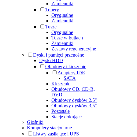
Zamienniki
Tonery
Oryginalne
Zamienniki
Tusze
Oryginalne
Tusze w butlach
Zamienniki
Zestawy regeneracyjne
Dyski i pamięci przenośne
Dyski HDD
Obudowy i kieszenie
Adaptery IDE
SATA
Kieszenie
Obudowy CD, CD-R,
DVD
Obudowy dysków 2,5"
Obudowy dysków 3,5"
Pozostałe
Stacje dokujące
Głośniki
Komputery stacjonarne
Listwy zasilające i UPS