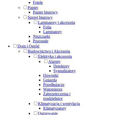
Fotele
Papier
Papier biurowy
Sprzęt biurowy
Laminatory i akcesoria
Folia
Laminatory
Niszczarki
Pozostałe
Dom i Ogród
Budownictwo i Akcesoria
Elektryka i akcesoria
Alarmy
Detektory
Sygnalizatory
Dzwonki
Gniazda
Przedłużacze
Watomierze
Zabezpieczenia i
rozdzielnice
Klimatyzacja i wentylacja
Klimatyzatory
Ogrzewanie