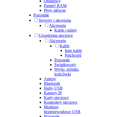
Obudowy
Pamięć RAM
Płyty główne
Pozostałe
Serwery i akcesoria
Akcesoria
Kable i taśmy
Urządzenia sieciowe
Akcesoria
Kable
Inne kable
Patchcord
Pozostałe
Światłowody
Wtyki, trójniki,
końcówki
Anteny
Bluetooth
Huby USB
Kamery IP
Karty sieciowe
Kontrolery sieciowe
Modemy
bezprzewodowe USB
Pozostałe