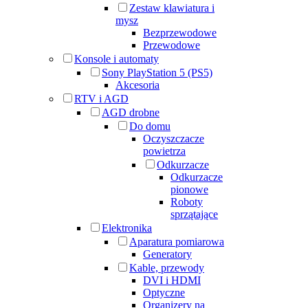
Zestaw klawiatura i
mysz
Bezprzewodowe
Przewodowe
Konsole i automaty
Sony PlayStation 5 (PS5)
Akcesoria
RTV i AGD
AGD drobne
Do domu
Oczyszczacze
powietrza
Odkurzacze
Odkurzacze
pionowe
Roboty
sprzątające
Elektronika
Aparatura pomiarowa
Generatory
Kable, przewody
DVI i HDMI
Optyczne
Organizery na