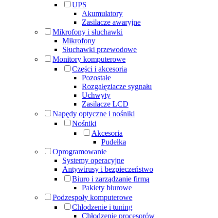
UPS
Akumulatory
Zasilacze awaryjne
Mikrofony i słuchawki
Mikrofony
Słuchawki przewodowe
Monitory komputerowe
Części i akcesoria
Pozostałe
Rozgałęziacze sygnału
Uchwyty
Zasilacze LCD
Napędy optyczne i nośniki
Nośniki
Akcesoria
Pudełka
Oprogramowanie
Systemy operacyjne
Antywirusy i bezpieczeństwo
Biuro i zarządzanie firmą
Pakiety biurowe
Podzespoły komputerowe
Chłodzenie i tuning
Chłodzenie procesorów