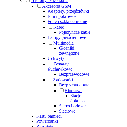
Telefony i Akcesoria
Akcesoria GSM
Adaptery, przejściówki
Etui i pokrowce
Folie i szkła ochronne
Kable
Pojedyncze kable
Lampy pierścieniowe
Multimedia
Głośniki
zewnętrzne
Uchwyty
Zestawy
słuchawkowe
Bezprzewodowe
Ładowarki
Bezprzewodowe
Biurkowe
Stacje
dokujące
Samochodowe
Sieciowe
Karty pamięci
Powerbanki
Pozostałe