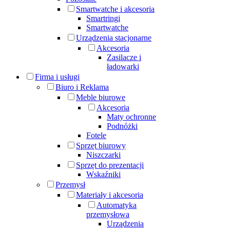
Smartwatche i akcesoria
Smartringi
Smartwatche
Urządzenia stacjonarne
Akcesoria
Zasilacze i
ładowarki
Firma i usługi
Biuro i Reklama
Meble biurowe
Akcesoria
Maty ochronne
Podnóżki
Fotele
Sprzęt biurowy
Niszczarki
Sprzęt do prezentacji
Wskaźniki
Przemysł
Materiały i akcesoria
Automatyka
przemysłowa
Urządzenia