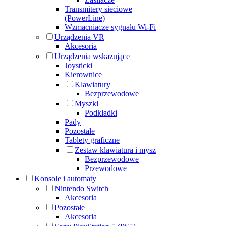
Transmitery sieciowe
(PowerLine)
Wzmacniacze sygnału Wi-Fi
Urządzenia VR
Akcesoria
Urządzenia wskazujące
Joysticki
Kierownice
Klawiatury
Bezprzewodowe
Myszki
Podkładki
Pady
Pozostałe
Tablety graficzne
Zestaw klawiatura i mysz
Bezprzewodowe
Przewodowe
Konsole i automaty
Nintendo Switch
Akcesoria
Pozostałe
Akcesoria