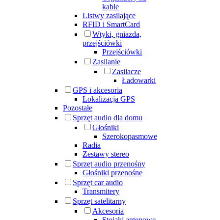
kable
Listwy zasilające
RFID i SmartCard
Wtyki, gniazda,
przejściówki
Przejściówki
Zasilanie
Zasilacze
Ładowarki
GPS i akcesoria
Lokalizacja GPS
Pozostałe
Sprzęt audio dla domu
Głośniki
Szerokopasmowe
Radia
Zestawy stereo
Sprzęt audio przenośny
Głośniki przenośne
Sprzęt car audio
Transmitery
Sprzęt satelitarny
Akcesoria
Stojaki antenowe