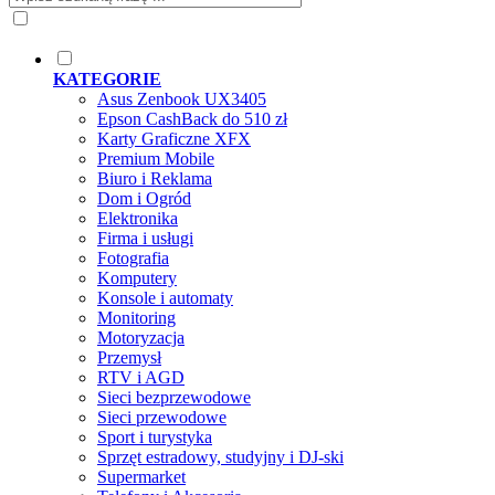
KATEGORIE
Asus Zenbook UX3405
Epson CashBack do 510 zł
Karty Graficzne XFX
Premium Mobile
Biuro i Reklama
Dom i Ogród
Elektronika
Firma i usługi
Fotografia
Komputery
Konsole i automaty
Monitoring
Motoryzacja
Przemysł
RTV i AGD
Sieci bezprzewodowe
Sieci przewodowe
Sport i turystyka
Sprzęt estradowy, studyjny i DJ-ski
Supermarket