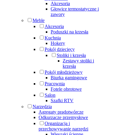
Akcesoria
Głowice termostatyczne i
zawory
Meble
Akcesoria
Poduszki na krzesła
Kuchnia
Hokery
Pokój dziecięcy
Stoliki i krzesła
Zestawy stoliki i
krzesła
Pokój młodzieżowy
Biurka gamingowe
Pracownia
Fotele obrotowe
Salon
Szafki RTV
Narzędzia
Agregaty prądotwórcze
Odkurzacze przemysłowe
Organizacja i
przechowywanie narzędzi
Wieszaki ścienne