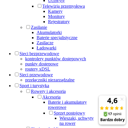
Uchwyty
Telewizja przemysłowa
Kamery
Monitory
Rejestratory
Zasilanie
Akumulatorki
Baterie specjalistyczne
Zasilacze
Ładowarki
Sieci bezprzewodowe
kontrolery punktów dostępowych
punkty dostępowe
routery xDSL
Sieci przewodowe
przełączniki niezarządzalne
Sport i turystyka
Rowery i akcesoria
Akcesoria
Baterie i akumulatory
rowerowe
Sprzęt postojowy
Wieszaki, uchwyty
na rower