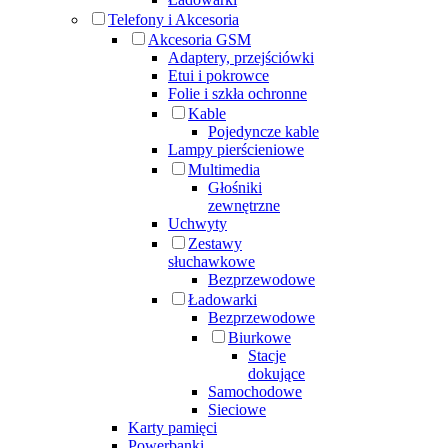
Telefony i Akcesoria
Akcesoria GSM
Adaptery, przejściówki
Etui i pokrowce
Folie i szkła ochronne
Kable
Pojedyncze kable
Lampy pierścieniowe
Multimedia
Głośniki
zewnętrzne
Uchwyty
Zestawy
słuchawkowe
Bezprzewodowe
Ładowarki
Bezprzewodowe
Biurkowe
Stacje
dokujące
Samochodowe
Sieciowe
Karty pamięci
Powerbanki