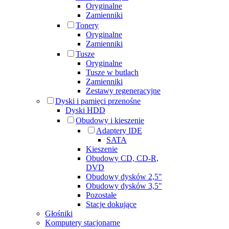
Oryginalne
Zamienniki
Tonery
Oryginalne
Zamienniki
Tusze
Oryginalne
Tusze w butlach
Zamienniki
Zestawy regeneracyjne
Dyski i pamięci przenośne
Dyski HDD
Obudowy i kieszenie
Adaptery IDE
SATA
Kieszenie
Obudowy CD, CD-R,
DVD
Obudowy dysków 2,5"
Obudowy dysków 3,5"
Pozostałe
Stacje dokujące
Głośniki
Komputery stacjonarne