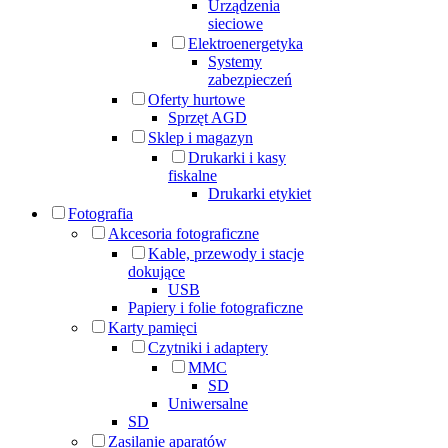
Urządzenia
sieciowe
Elektroenergetyka
Systemy
zabezpieczeń
Oferty hurtowe
Sprzęt AGD
Sklep i magazyn
Drukarki i kasy
fiskalne
Drukarki etykiet
Fotografia
Akcesoria fotograficzne
Kable, przewody i stacje
dokujące
USB
Papiery i folie fotograficzne
Karty pamięci
Czytniki i adaptery
MMC
SD
Uniwersalne
SD
Zasilanie aparatów