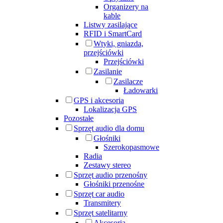
Organizery na
kable
Listwy zasilające
RFID i SmartCard
Wtyki, gniazda,
przejściówki
Przejściówki
Zasilanie
Zasilacze
Ładowarki
GPS i akcesoria
Lokalizacja GPS
Pozostałe
Sprzęt audio dla domu
Głośniki
Szerokopasmowe
Radia
Zestawy stereo
Sprzęt audio przenośny
Głośniki przenośne
Sprzęt car audio
Transmitery
Sprzęt satelitarny
Akcesoria