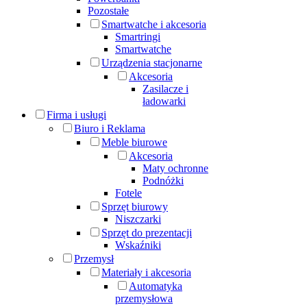
Pozostałe
Smartwatche i akcesoria
Smartringi
Smartwatche
Urządzenia stacjonarne
Akcesoria
Zasilacze i
ładowarki
Firma i usługi
Biuro i Reklama
Meble biurowe
Akcesoria
Maty ochronne
Podnóżki
Fotele
Sprzęt biurowy
Niszczarki
Sprzęt do prezentacji
Wskaźniki
Przemysł
Materiały i akcesoria
Automatyka
przemysłowa