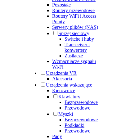
Pozostałe
Routery przewodowe
Routery WiFi i Access
Pointy
Serwery plików (NAS)
Sprzęt sieciowy
Switche i huby
Transceiver i
konwertery
Zasilacze
Wzmacniacze sygnału
Wi-Fi
Urządzenia VR
Akcesoria
Urządzenia wskazujące
Kierownice
Klawiatury
Bezprzewodowe
Przewodowe
Myszki
Bezprzewodowe
Podkładki
Przewodowe
Pady