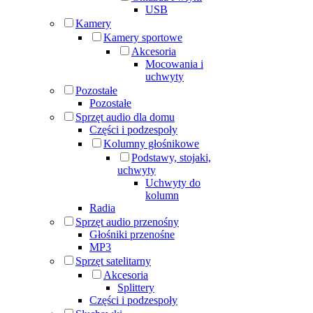
USB
Kamery
Kamery sportowe
Akcesoria
Mocowania i
uchwyty
Pozostałe
Pozostałe
Sprzęt audio dla domu
Części i podzespoły
Kolumny głośnikowe
Podstawy, stojaki,
uchwyty
Uchwyty do
kolumn
Radia
Sprzęt audio przenośny
Głośniki przenośne
MP3
Sprzęt satelitarny
Akcesoria
Splittery
Części i podzespoły