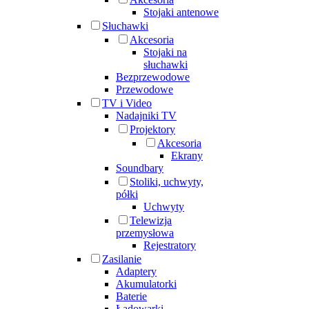
Stojaki antenowe
Słuchawki
Akcesoria
Stojaki na
słuchawki
Bezprzewodowe
Przewodowe
TV i Video
Nadajniki TV
Projektory
Akcesoria
Ekrany
Soundbary
Stoliki, uchwyty,
półki
Uchwyty
Telewizja
przemysłowa
Rejestratory
Zasilanie
Adaptery
Akumulatorki
Baterie
Ładowarki