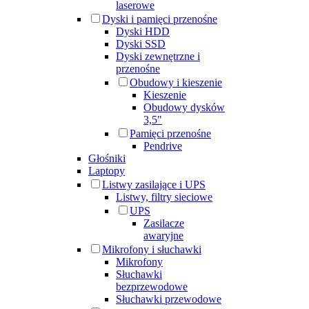
laserowe
Dyski i pamięci przenośne
Dyski HDD
Dyski SSD
Dyski zewnętrzne i
przenośne
Obudowy i kieszenie
Kieszenie
Obudowy dysków
3,5"
Pamięci przenośne
Pendrive
Głośniki
Laptopy
Listwy zasilające i UPS
Listwy, filtry sieciowe
UPS
Zasilacze
awaryjne
Mikrofony i słuchawki
Mikrofony
Słuchawki
bezprzewodowe
Słuchawki przewodowe