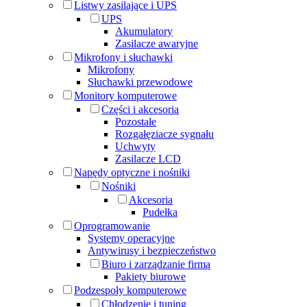
Listwy zasilające i UPS
UPS
Akumulatory
Zasilacze awaryjne
Mikrofony i słuchawki
Mikrofony
Słuchawki przewodowe
Monitory komputerowe
Części i akcesoria
Pozostałe
Rozgałęziacze sygnału
Uchwyty
Zasilacze LCD
Napędy optyczne i nośniki
Nośniki
Akcesoria
Pudełka
Oprogramowanie
Systemy operacyjne
Antywirusy i bezpieczeństwo
Biuro i zarządzanie firmą
Pakiety biurowe
Podzespoły komputerowe
Chłodzenie i tuning