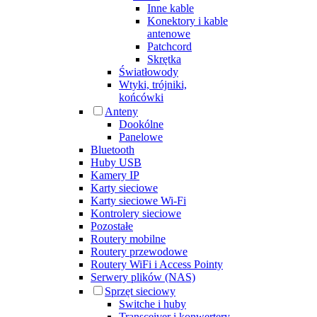
Inne kable
Konektory i kable
antenowe
Patchcord
Skrętka
Światłowody
Wtyki, trójniki,
końcówki
Anteny
Dookólne
Panelowe
Bluetooth
Huby USB
Kamery IP
Karty sieciowe
Karty sieciowe Wi-Fi
Kontrolery sieciowe
Pozostałe
Routery mobilne
Routery przewodowe
Routery WiFi i Access Pointy
Serwery plików (NAS)
Sprzęt sieciowy
Switche i huby
Transceiver i konwertery