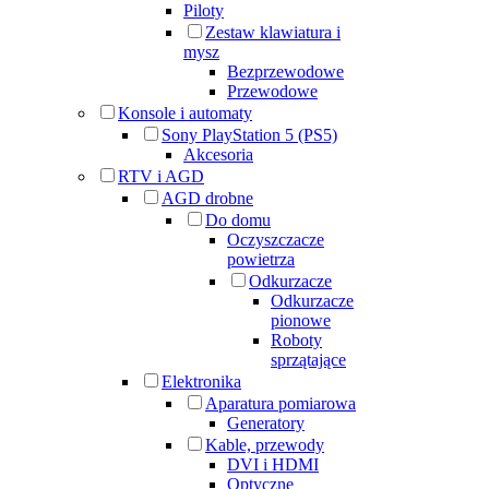
Piloty
Zestaw klawiatura i
mysz
Bezprzewodowe
Przewodowe
Konsole i automaty
Sony PlayStation 5 (PS5)
Akcesoria
RTV i AGD
AGD drobne
Do domu
Oczyszczacze
powietrza
Odkurzacze
Odkurzacze
pionowe
Roboty
sprzątające
Elektronika
Aparatura pomiarowa
Generatory
Kable, przewody
DVI i HDMI
Optyczne