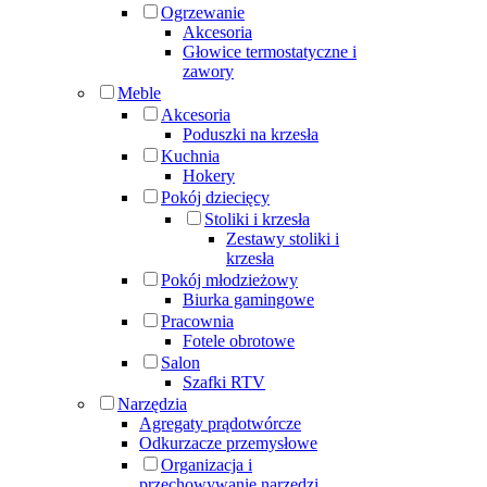
Ogrzewanie
Akcesoria
Głowice termostatyczne i
zawory
Meble
Akcesoria
Poduszki na krzesła
Kuchnia
Hokery
Pokój dziecięcy
Stoliki i krzesła
Zestawy stoliki i
krzesła
Pokój młodzieżowy
Biurka gamingowe
Pracownia
Fotele obrotowe
Salon
Szafki RTV
Narzędzia
Agregaty prądotwórcze
Odkurzacze przemysłowe
Organizacja i
przechowywanie narzędzi