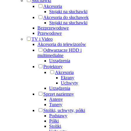
Słuchawki
Akcesoria
Stojaki na słuchawki
Akcesoria do słuchawek
Stojaki na słuchawki
Bezprzewodowe
Przewodowe
TV i Video
Akcesoria do telewizorów
Odtwarzacze HDD i
multimedialne
Urządzenia
Projektory
Akcesoria
Ekrany
Uchwyty
Urządzenia
Sprzęt naziemny
Anteny
Tunery
Stoliki, uchwyty, półki
Podstawy
Półki
Stoliki