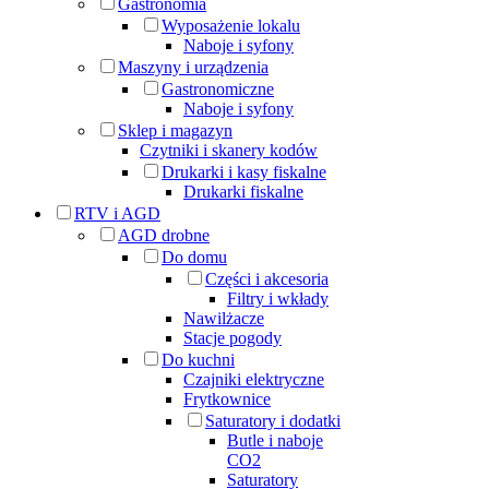
Gastronomia
Wyposażenie lokalu
Naboje i syfony
Maszyny i urządzenia
Gastronomiczne
Naboje i syfony
Sklep i magazyn
Czytniki i skanery kodów
Drukarki i kasy fiskalne
Drukarki fiskalne
RTV i AGD
AGD drobne
Do domu
Części i akcesoria
Filtry i wkłady
Nawilżacze
Stacje pogody
Do kuchni
Czajniki elektryczne
Frytkownice
Saturatory i dodatki
Butle i naboje
CO2
Saturatory