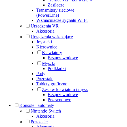
Zasilacze
Transmitery sieciowe
(PowerLine)
Wzmacniacze sygnału Wi-Fi
Urządzenia VR
Akcesoria
Urządzenia wskazujące
Joysticki
Kierownice
Klawiatury
Bezprzewodowe
Myszki
Podkładki
Pady
Pozostałe
Tablety graficzne
Zestaw klawiatura i mysz
Bezprzewodowe
Przewodowe
Konsole i automaty
Nintendo Switch
Akcesoria
Pozostałe
Akcesoria