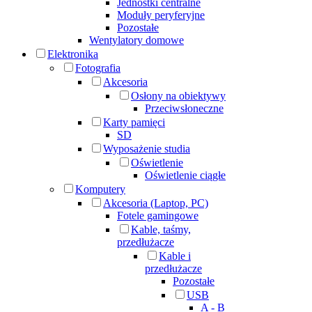
Jednostki centralne
Moduły peryferyjne
Pozostałe
Wentylatory domowe
Elektronika
Fotografia
Akcesoria
Osłony na obiektywy
Przeciwsłoneczne
Karty pamięci
SD
Wyposażenie studia
Oświetlenie
Oświetlenie ciągłe
Komputery
Akcesoria (Laptop, PC)
Fotele gamingowe
Kable, taśmy,
przedłużacze
Kable i
przedłużacze
Pozostałe
USB
A - B