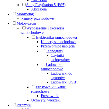
Sony PlayStation 5 (PS5)
Akcesoria
Monitoring
kamery przewodowe
Motoryzacja
Wyposażenie i akcesoria
samochodowe
Elektronika samochodowa
Kamery samochodowe
Przetwornice napięcia
Tachografy
Czytniki
tachografów
Ładowarki
samochodowe
Ładowarki do
laptopów
Ładowarki USB
Prostowniki i kable
rozruchowe
Prostowniki
Uchwyty, wieszaki
Przemysł