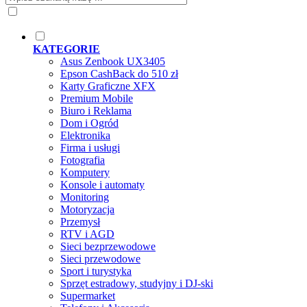
KATEGORIE
Asus Zenbook UX3405
Epson CashBack do 510 zł
Karty Graficzne XFX
Premium Mobile
Biuro i Reklama
Dom i Ogród
Elektronika
Firma i usługi
Fotografia
Komputery
Konsole i automaty
Monitoring
Motoryzacja
Przemysł
RTV i AGD
Sieci bezprzewodowe
Sieci przewodowe
Sport i turystyka
Sprzęt estradowy, studyjny i DJ-ski
Supermarket