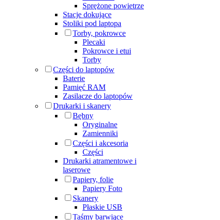
Sprężone powietrze
Stacje dokujące
Stoliki pod laptopa
Torby, pokrowce
Plecaki
Pokrowce i etui
Torby
Części do laptopów
Baterie
Pamięć RAM
Zasilacze do laptopów
Drukarki i skanery
Bębny
Oryginalne
Zamienniki
Części i akcesoria
Części
Drukarki atramentowe i
laserowe
Papiery, folie
Papiery Foto
Skanery
Płaskie USB
Taśmy barwiące