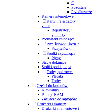
C
Pozostałe
Przedłużacze
Kamery internetowe
Karty i rejestratory
video
Rejestratory i
grabbery
Podstawki chłodzące
Przejściówki, śledzie
Przejściówki
Środki czyszczące
Płyny
Stacje dokujące
Stoliki pod laptopa
Torby, pokrowce
Plecaki
Torby
Części do laptopów
Klawiatury
Pamięć RAM
Zasilacze do laptopów
Drukarki i skanery
Drukarki atramentowe i