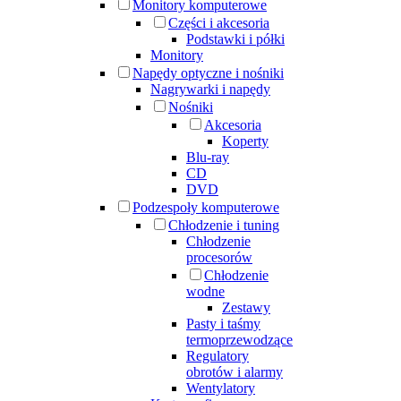
Monitory komputerowe
Części i akcesoria
Podstawki i półki
Monitory
Napędy optyczne i nośniki
Nagrywarki i napędy
Nośniki
Akcesoria
Koperty
Blu-ray
CD
DVD
Podzespoły komputerowe
Chłodzenie i tuning
Chłodzenie
procesorów
Chłodzenie
wodne
Zestawy
Pasty i taśmy
termoprzewodzące
Regulatory
obrotów i alarmy
Wentylatory