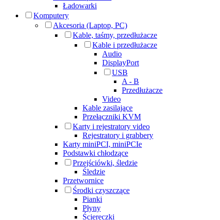
Ładowarki
Komputery
Akcesoria (Laptop, PC)
Kable, taśmy, przedłużacze
Kable i przedłużacze
Audio
DisplayPort
USB
A - B
Przedłużacze
Video
Kable zasilające
Przełączniki KVM
Karty i rejestratory video
Rejestratory i grabbery
Karty miniPCI, miniPCIe
Podstawki chłodzące
Przejściówki, śledzie
Śledzie
Przetwornice
Środki czyszczące
Pianki
Płyny
Ściereczki