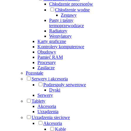
Chłodzenie procesorów
Chłodzenie wodne
Zestawy
Pasty i taśmy
termoprzewodzące
Radiatory
Wentylatory
Karty graficzne
Kontrolery komputerowe
Obudowy
Pamięć RAM
Procesory
Zasilacze
Pozostałe
Serwery i akcesoria
Podzespoły serwerowe
Dyski
Serwery
Tablety
Akcesoria
Urządzenia
Urządzenia sieciowe
Akcesoria
Kable