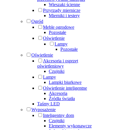
Wieszaki ścienne
Przyrządy miernicze
Mierniki i testery
Ogród
Meble ogrodowe
Pozostałe
Oświetlenie
Lampy
Pozostałe
Oświetlenie
Akcesoria i osprzęt
oświetleniowy
Czujniki
Lampy
Lampki biurkowe
Oświetlenie inteligentne
Akcesoria
Źródła światła
Taśmy LED
Wyposażenie
Inteligentny dom
Czujniki
Elementy wykonawcze