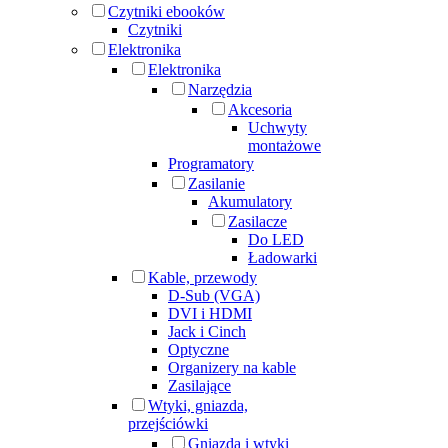
Czytniki ebooków
Czytniki
Elektronika
Elektronika
Narzędzia
Akcesoria
Uchwyty
montażowe
Programatory
Zasilanie
Akumulatory
Zasilacze
Do LED
Ładowarki
Kable, przewody
D-Sub (VGA)
DVI i HDMI
Jack i Cinch
Optyczne
Organizery na kable
Zasilające
Wtyki, gniazda,
przejściówki
Gniazda i wtyki