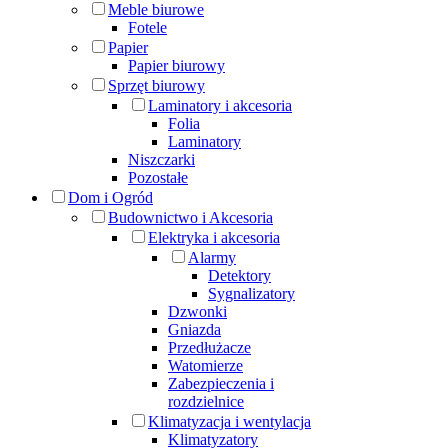
Meble biurowe
Fotele
Papier
Papier biurowy
Sprzęt biurowy
Laminatory i akcesoria
Folia
Laminatory
Niszczarki
Pozostałe
Dom i Ogród
Budownictwo i Akcesoria
Elektryka i akcesoria
Alarmy
Detektory
Sygnalizatory
Dzwonki
Gniazda
Przedłużacze
Watomierze
Zabezpieczenia i
rozdzielnice
Klimatyzacja i wentylacja
Klimatyzatory