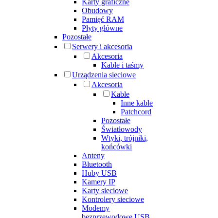
Karty graficzne
Obudowy
Pamięć RAM
Płyty główne
Pozostałe
Serwery i akcesoria
Akcesoria
Kable i taśmy
Urządzenia sieciowe
Akcesoria
Kable
Inne kable
Patchcord
Pozostałe
Światłowody
Wtyki, trójniki,
końcówki
Anteny
Bluetooth
Huby USB
Kamery IP
Karty sieciowe
Kontrolery sieciowe
Modemy
bezprzewodowe USB