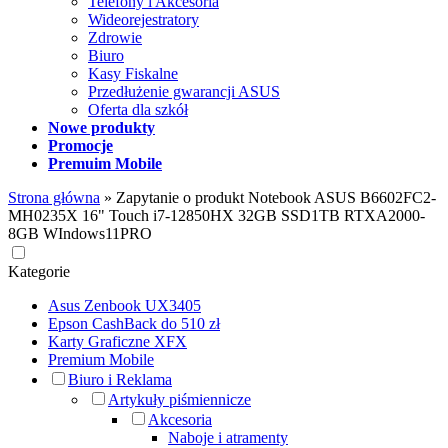
Telefony i Akcesoria
Wideorejestratory
Zdrowie
Biuro
Kasy Fiskalne
Przedłużenie gwarancji ASUS
Oferta dla szkół
Nowe produkty
Promocje
Premuim Mobile
Strona główna
»
Zapytanie o produkt Notebook ASUS B6602FC2-
MH0235X 16" Touch i7-12850HX 32GB SSD1TB RTXA2000-
8GB WIndows11PRO
Kategorie
Asus Zenbook UX3405
Epson CashBack do 510 zł
Karty Graficzne XFX
Premium Mobile
Biuro i Reklama
Artykuły piśmiennicze
Akcesoria
Naboje i atramenty