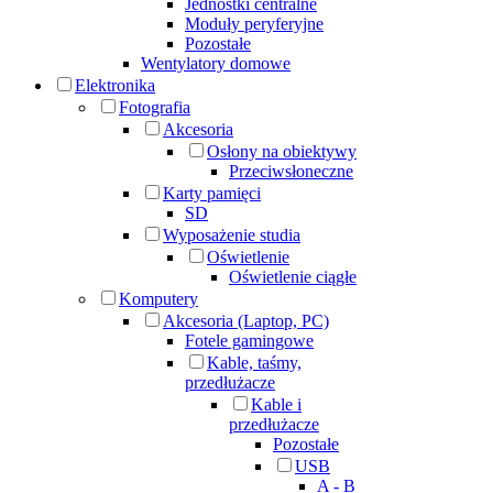
Jednostki centralne
Moduły peryferyjne
Pozostałe
Wentylatory domowe
Elektronika
Fotografia
Akcesoria
Osłony na obiektywy
Przeciwsłoneczne
Karty pamięci
SD
Wyposażenie studia
Oświetlenie
Oświetlenie ciągłe
Komputery
Akcesoria (Laptop, PC)
Fotele gamingowe
Kable, taśmy,
przedłużacze
Kable i
przedłużacze
Pozostałe
USB
A - B