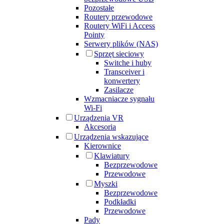
Pozostałe
Routery przewodowe
Routery WiFi i Access
Pointy
Serwery plików (NAS)
Sprzęt sieciowy
Switche i huby
Transceiver i
konwertery
Zasilacze
Wzmacniacze sygnału
Wi-Fi
Urządzenia VR
Akcesoria
Urządzenia wskazujące
Kierownice
Klawiatury
Bezprzewodowe
Przewodowe
Myszki
Bezprzewodowe
Podkładki
Przewodowe
Pady