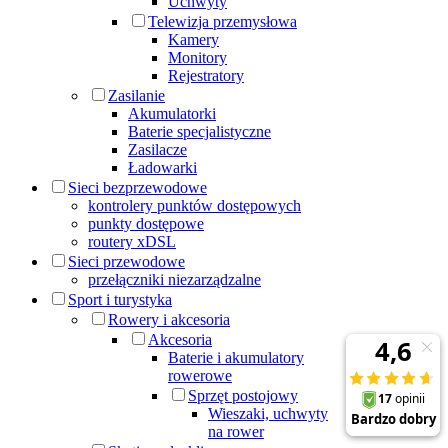
Uchwyty
Telewizja przemysłowa
Kamery
Monitory
Rejestratory
Zasilanie
Akumulatorki
Baterie specjalistyczne
Zasilacze
Ładowarki
Sieci bezprzewodowe
kontrolery punktów dostępowych
punkty dostępowe
routery xDSL
Sieci przewodowe
przełączniki niezarządzalne
Sport i turystyka
Rowery i akcesoria
Akcesoria
Baterie i akumulatory
rowerowe
Sprzęt postojowy
Wieszaki, uchwyty
na rower