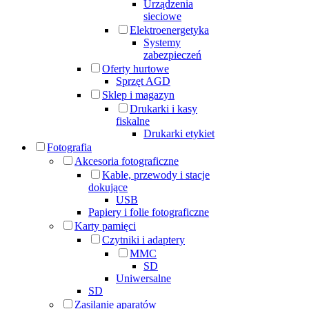
Urządzenia
sieciowe
Elektroenergetyka
Systemy
zabezpieczeń
Oferty hurtowe
Sprzęt AGD
Sklep i magazyn
Drukarki i kasy
fiskalne
Drukarki etykiet
Fotografia
Akcesoria fotograficzne
Kable, przewody i stacje
dokujące
USB
Papiery i folie fotograficzne
Karty pamięci
Czytniki i adaptery
MMC
SD
Uniwersalne
SD
Zasilanie aparatów