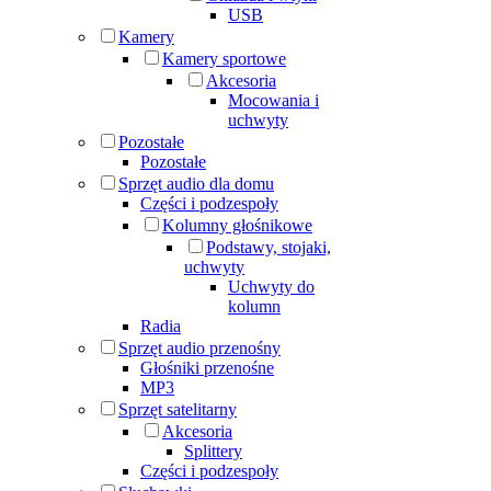
USB
Kamery
Kamery sportowe
Akcesoria
Mocowania i
uchwyty
Pozostałe
Pozostałe
Sprzęt audio dla domu
Części i podzespoły
Kolumny głośnikowe
Podstawy, stojaki,
uchwyty
Uchwyty do
kolumn
Radia
Sprzęt audio przenośny
Głośniki przenośne
MP3
Sprzęt satelitarny
Akcesoria
Splittery
Części i podzespoły