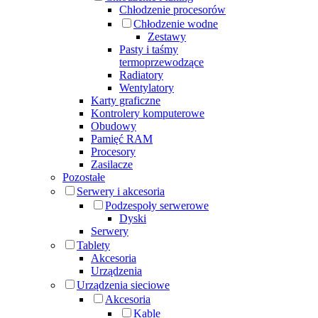
Chłodzenie procesorów
Chłodzenie wodne
Zestawy
Pasty i taśmy
termoprzewodzące
Radiatory
Wentylatory
Karty graficzne
Kontrolery komputerowe
Obudowy
Pamięć RAM
Procesory
Zasilacze
Pozostałe
Serwery i akcesoria
Podzespoły serwerowe
Dyski
Serwery
Tablety
Akcesoria
Urządzenia
Urządzenia sieciowe
Akcesoria
Kable