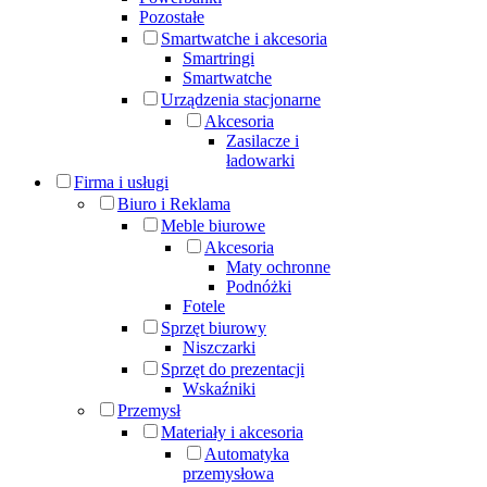
Pozostałe
Smartwatche i akcesoria
Smartringi
Smartwatche
Urządzenia stacjonarne
Akcesoria
Zasilacze i
ładowarki
Firma i usługi
Biuro i Reklama
Meble biurowe
Akcesoria
Maty ochronne
Podnóżki
Fotele
Sprzęt biurowy
Niszczarki
Sprzęt do prezentacji
Wskaźniki
Przemysł
Materiały i akcesoria
Automatyka
przemysłowa