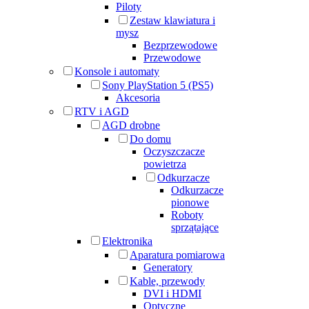
Piloty
Zestaw klawiatura i
mysz
Bezprzewodowe
Przewodowe
Konsole i automaty
Sony PlayStation 5 (PS5)
Akcesoria
RTV i AGD
AGD drobne
Do domu
Oczyszczacze
powietrza
Odkurzacze
Odkurzacze
pionowe
Roboty
sprzątające
Elektronika
Aparatura pomiarowa
Generatory
Kable, przewody
DVI i HDMI
Optyczne