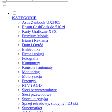
KATEGORIE
Asus Zenbook UX3405
Epson CashBack do 510 zł
Karty Graficzne XFX
Premium Mobile
Biuro i Reklama
Dom i Ogród
Elektronika
Firma i usługi
Fotografia
Komputery
Konsole i automaty
Monitoring
Motoryzacja
Przemysł
RTV i AGD
Sieci bezprzewodowe
Sieci przewodowe
Sport i turystyka
Sprzęt estradowy, studyjny i DJ-ski
Supermarket