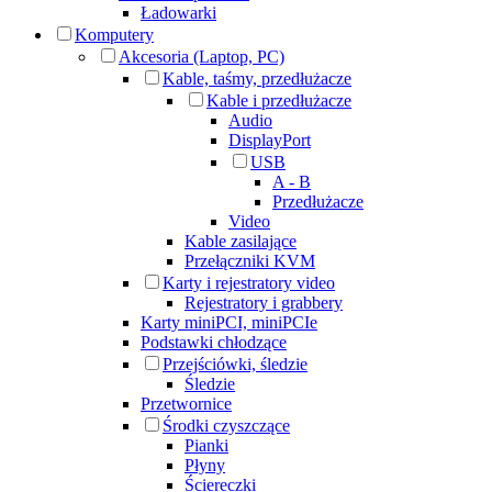
Ładowarki
Komputery
Akcesoria (Laptop, PC)
Kable, taśmy, przedłużacze
Kable i przedłużacze
Audio
DisplayPort
USB
A - B
Przedłużacze
Video
Kable zasilające
Przełączniki KVM
Karty i rejestratory video
Rejestratory i grabbery
Karty miniPCI, miniPCIe
Podstawki chłodzące
Przejściówki, śledzie
Śledzie
Przetwornice
Środki czyszczące
Pianki
Płyny
Ściereczki