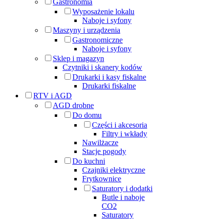
Gastronomia
Wyposażenie lokalu
Naboje i syfony
Maszyny i urządzenia
Gastronomiczne
Naboje i syfony
Sklep i magazyn
Czytniki i skanery kodów
Drukarki i kasy fiskalne
Drukarki fiskalne
RTV i AGD
AGD drobne
Do domu
Części i akcesoria
Filtry i wkłady
Nawilżacze
Stacje pogody
Do kuchni
Czajniki elektryczne
Frytkownice
Saturatory i dodatki
Butle i naboje
CO2
Saturatory