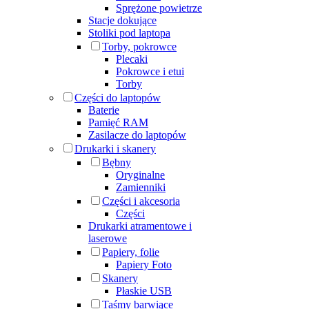
Sprężone powietrze
Stacje dokujące
Stoliki pod laptopa
Torby, pokrowce
Plecaki
Pokrowce i etui
Torby
Części do laptopów
Baterie
Pamięć RAM
Zasilacze do laptopów
Drukarki i skanery
Bębny
Oryginalne
Zamienniki
Części i akcesoria
Części
Drukarki atramentowe i
laserowe
Papiery, folie
Papiery Foto
Skanery
Płaskie USB
Taśmy barwiące