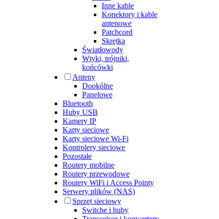
Inne kable
Konektory i kable
antenowe
Patchcord
Skrętka
Światłowody
Wtyki, trójniki,
końcówki
Anteny
Dookólne
Panelowe
Bluetooth
Huby USB
Kamery IP
Karty sieciowe
Karty sieciowe Wi-Fi
Kontrolery sieciowe
Pozostałe
Routery mobilne
Routery przewodowe
Routery WiFi i Access Pointy
Serwery plików (NAS)
Sprzęt sieciowy
Switche i huby
Transceiver i konwertery