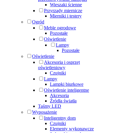
Wieszaki ścienne
Przyrządy miernicze
Mierniki i testery
Ogród
Meble ogrodowe
Pozostałe
Oświetlenie
Lampy
Pozostałe
Oświetlenie
Akcesoria i osprzęt
oświetleniowy
Czujniki
Lampy
Lampki biurkowe
Oświetlenie inteligentne
Akcesoria
Źródła światła
Taśmy LED
Wyposażenie
Inteligentny dom
Czujniki
Elementy wykonawcze