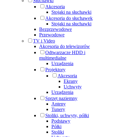
Słuchawki
Akcesoria
Stojaki na słuchawki
Akcesoria do słuchawek
Stojaki na słuchawki
Bezprzewodowe
Przewodowe
TV i Video
Akcesoria do telewizorów
Odtwarzacze HDD i
multimedialne
Urządzenia
Projektory
Akcesoria
Ekrany
Uchwyty
Urządzenia
Sprzęt naziemny
Anteny
Tunery
Stoliki, uchwyty, półki
Podstawy
Półki
Stoliki