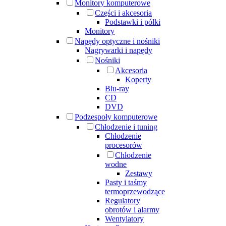
Monitory komputerowe
Części i akcesoria
Podstawki i półki
Monitory
Napędy optyczne i nośniki
Nagrywarki i napędy
Nośniki
Akcesoria
Koperty
Blu-ray
CD
DVD
Podzespoły komputerowe
Chłodzenie i tuning
Chłodzenie
procesorów
Chłodzenie
wodne
Zestawy
Pasty i taśmy
termoprzewodzące
Regulatory
obrotów i alarmy
Wentylatory