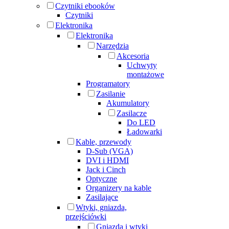
Czytniki ebooków
Czytniki
Elektronika
Elektronika
Narzędzia
Akcesoria
Uchwyty
montażowe
Programatory
Zasilanie
Akumulatory
Zasilacze
Do LED
Ładowarki
Kable, przewody
D-Sub (VGA)
DVI i HDMI
Jack i Cinch
Optyczne
Organizery na kable
Zasilające
Wtyki, gniazda,
przejściówki
Gniazda i wtyki