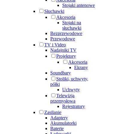
Stojaki antenowe
Słuchawki
Akcesoria
Stojaki na
słuchawki
Bezprzewodowe
Przewodowe
TV i Video
Nadajniki TV
Projektory
Akcesoria
Ekrany
Soundbary
Stoliki, uchwyty,
półki
Uchwyty
Telewizja
przemysłowa
Rejestratory
Zasilanie
Adaptery
Akumulatorki
Baterie
Ładowarki