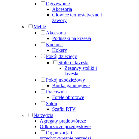
Ogrzewanie
Akcesoria
Głowice termostatyczne i
zawory
Meble
Akcesoria
Poduszki na krzesła
Kuchnia
Hokery
Pokój dziecięcy
Stoliki i krzesła
Zestawy stoliki i
krzesła
Pokój młodzieżowy
Biurka gamingowe
Pracownia
Fotele obrotowe
Salon
Szafki RTV
Narzędzia
Agregaty prądotwórcze
Odkurzacze przemysłowe
Organizacja i
przechowywanie narzędzi