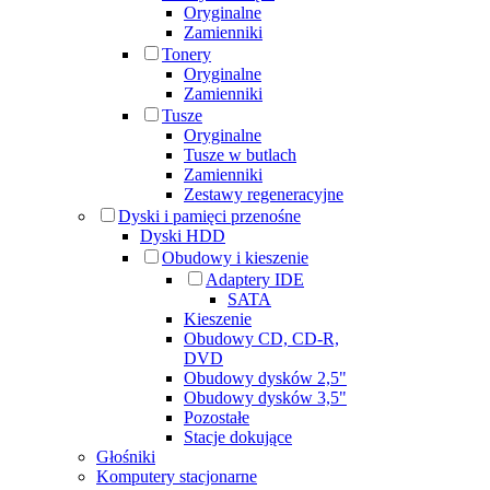
Oryginalne
Zamienniki
Tonery
Oryginalne
Zamienniki
Tusze
Oryginalne
Tusze w butlach
Zamienniki
Zestawy regeneracyjne
Dyski i pamięci przenośne
Dyski HDD
Obudowy i kieszenie
Adaptery IDE
SATA
Kieszenie
Obudowy CD, CD-R,
DVD
Obudowy dysków 2,5"
Obudowy dysków 3,5"
Pozostałe
Stacje dokujące
Głośniki
Komputery stacjonarne