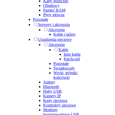
Karty graficzne
Obudowy
Pamięć RAM
Płyty główne
Pozostałe
Serwery i akcesoria
Akcesoria
Kable i taśmy
Urządzenia sieciowe
Akcesoria
Kable
Inne kable
Patchcord
Pozostałe
Światłowody
Wtyki, trójniki,
końcówki
Anteny
Bluetooth
Huby USB
Kamery IP
Karty sieciowe
Kontrolery sieciowe
Modemy
bezprzewodowe USB