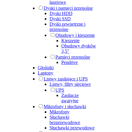
laserowe
Dyski i pamięci przenośne
Dyski HDD
Dyski SSD
Dyski zewnętrzne i
przenośne
Obudowy i kieszenie
Kieszenie
Obudowy dysków
3,5"
Pamięci przenośne
Pendrive
Głośniki
Laptopy
Listwy zasilające i UPS
Listwy, filtry sieciowe
UPS
Zasilacze
awaryjne
Mikrofony i słuchawki
Mikrofony
Słuchawki
bezprzewodowe
Słuchawki przewodowe