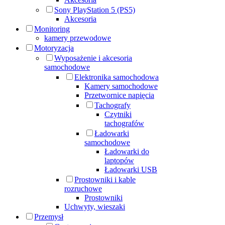
Sony PlayStation 5 (PS5)
Akcesoria
Monitoring
kamery przewodowe
Motoryzacja
Wyposażenie i akcesoria
samochodowe
Elektronika samochodowa
Kamery samochodowe
Przetwornice napięcia
Tachografy
Czytniki
tachografów
Ładowarki
samochodowe
Ładowarki do
laptopów
Ładowarki USB
Prostowniki i kable
rozruchowe
Prostowniki
Uchwyty, wieszaki
Przemysł