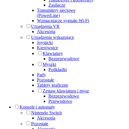
Zasilacze
Transmitery sieciowe
(PowerLine)
Wzmacniacze sygnału Wi-Fi
Urządzenia VR
Akcesoria
Urządzenia wskazujące
Joysticki
Kierownice
Klawiatury
Bezprzewodowe
Myszki
Podkładki
Pady
Pozostałe
Tablety graficzne
Zestaw klawiatura i mysz
Bezprzewodowe
Przewodowe
Konsole i automaty
Nintendo Switch
Akcesoria
Pozostałe
Akcesoria