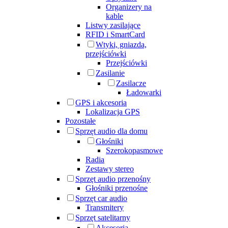
Organizery na
kable
Listwy zasilające
RFID i SmartCard
Wtyki, gniazda,
przejściówki
Przejściówki
Zasilanie
Zasilacze
Ładowarki
GPS i akcesoria
Lokalizacja GPS
Pozostałe
Sprzęt audio dla domu
Głośniki
Szerokopasmowe
Radia
Zestawy stereo
Sprzęt audio przenośny
Głośniki przenośne
Sprzęt car audio
Transmitery
Sprzęt satelitarny
Akcesoria