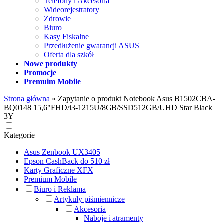
Telefony i Akcesoria
Wideorejestratory
Zdrowie
Biuro
Kasy Fiskalne
Przedłużenie gwarancji ASUS
Oferta dla szkół
Nowe produkty
Promocje
Premuim Mobile
Strona główna
»
Zapytanie o produkt Notebook Asus B1502CBA-
BQ0148 15,6"FHD/i3-1215U/8GB/SSD512GB/UHD Star Black
3Y
Kategorie
Asus Zenbook UX3405
Epson CashBack do 510 zł
Karty Graficzne XFX
Premium Mobile
Biuro i Reklama
Artykuły piśmiennicze
Akcesoria
Naboje i atramenty