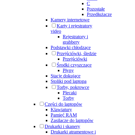
C
Pozostałe
Przedłużacze
Kamery internetowe
Karty i rejestratory
video
Rejestratory i
grabbery
Podstawki chłodzące
Przejściówki, śledzie
Przejściówki
Środki czyszczące
Płyny
Stacje dokujące
Stoliki pod laptopa
Torby, pokrowce
Plecaki
Torby
Części do laptopów
Klawiatury
Pamięć RAM
Zasilacze do laptopów
Drukarki i skanery
Drukarki atramentowe i