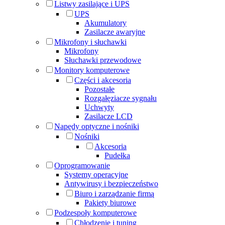
Listwy zasilające i UPS
UPS
Akumulatory
Zasilacze awaryjne
Mikrofony i słuchawki
Mikrofony
Słuchawki przewodowe
Monitory komputerowe
Części i akcesoria
Pozostałe
Rozgałęziacze sygnału
Uchwyty
Zasilacze LCD
Napędy optyczne i nośniki
Nośniki
Akcesoria
Pudełka
Oprogramowanie
Systemy operacyjne
Antywirusy i bezpieczeństwo
Biuro i zarządzanie firmą
Pakiety biurowe
Podzespoły komputerowe
Chłodzenie i tuning