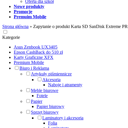
Oferta dla szkół
Nowe produkty
Promocje
Premuim Mobile
Strona główna
»
Zapytanie o produkt Karta SD SanDisk Extreme 
Kategorie
Asus Zenbook UX3405
Epson CashBack do 510 zł
Karty Graficzne XFX
Premium Mobile
Biuro i Reklama
Artykuły piśmiennicze
Akcesoria
Naboje i atramenty
Meble biurowe
Fotele
Papier
Papier biurowy
Sprzęt biurowy
Laminatory i akcesoria
Folia