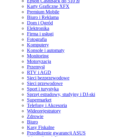
Epson CashBack do 510 zł
Karty Graficzne XFX
Premium Mobile
Biuro i Reklama
Dom i Ogród
Elektronika
Firma i usługi
Fotografia
Komputery
Konsole i automaty
Monitoring
Motoryzacja
Przemysł
RTV i AGD
Sieci bezprzewodowe
Sieci przewodowe
Sport i turystyka
Sprzęt estradowy, studyjny i DJ-ski
Supermarket
Telefony i Akcesoria
Wideorejestratory
Zdrowie
Biuro
Kasy Fiskalne
Przedłużenie gwarancji ASUS