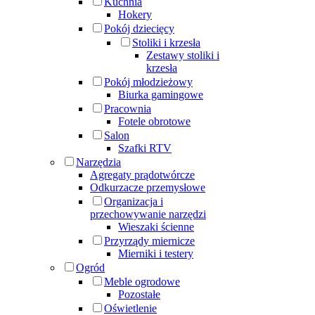
Kuchnia
Hokery
Pokój dziecięcy
Stoliki i krzesła
Zestawy stoliki i
krzesła
Pokój młodzieżowy
Biurka gamingowe
Pracownia
Fotele obrotowe
Salon
Szafki RTV
Narzędzia
Agregaty prądotwórcze
Odkurzacze przemysłowe
Organizacja i
przechowywanie narzędzi
Wieszaki ścienne
Przyrządy miernicze
Mierniki i testery
Ogród
Meble ogrodowe
Pozostałe
Oświetlenie