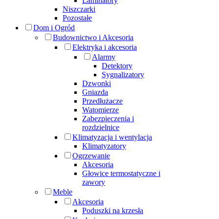
Laminatory
Niszczarki
Pozostałe
Dom i Ogród
Budownictwo i Akcesoria
Elektryka i akcesoria
Alarmy
Detektory
Sygnalizatory
Dzwonki
Gniazda
Przedłużacze
Watomierze
Zabezpieczenia i
rozdzielnice
Klimatyzacja i wentylacja
Klimatyzatory
Ogrzewanie
Akcesoria
Głowice termostatyczne i
zawory
Meble
Akcesoria
Poduszki na krzesła