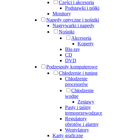
Części i akcesoria
Podstawki i półki
Monitory
Napędy optyczne i nośniki
Nagrywarki i napędy
Nośniki
Akcesoria
Koperty
Blu-ray
CD
DVD
Podzespoły komputerowe
Chłodzenie i tuning
Chłodzenie
procesorów
Chłodzenie
wodne
Zestawy
Pasty i taśmy
termoprzewodzące
Regulatory
obrotów i alarmy
Wentylatory
Karty graficzne