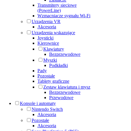
Transmitery sieciowe
(PowerLine)
Wzmacniacze sygnału Wi-Fi
Urządzenia VR
Akcesoria
Urządzenia wskazujące
Joysticki
Kierownice
Klawiatury
Bezprzewodowe
Myszki
Podkładki
Pady
Pozostałe
Tablety graficzne
Zestaw klawiatura i mysz
Bezprzewodowe
Przewodowe
Konsole i automaty
Nintendo Switch
Akcesoria
Pozostałe
Akcesoria