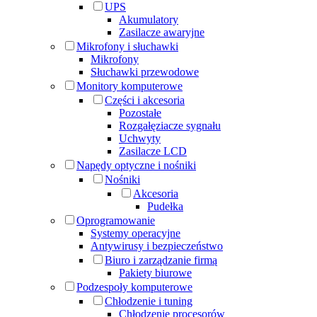
UPS
Akumulatory
Zasilacze awaryjne
Mikrofony i słuchawki
Mikrofony
Słuchawki przewodowe
Monitory komputerowe
Części i akcesoria
Pozostałe
Rozgałęziacze sygnału
Uchwyty
Zasilacze LCD
Napędy optyczne i nośniki
Nośniki
Akcesoria
Pudełka
Oprogramowanie
Systemy operacyjne
Antywirusy i bezpieczeństwo
Biuro i zarządzanie firmą
Pakiety biurowe
Podzespoły komputerowe
Chłodzenie i tuning
Chłodzenie procesorów