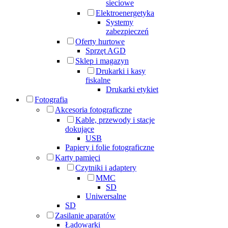
sieciowe
Elektroenergetyka
Systemy
zabezpieczeń
Oferty hurtowe
Sprzęt AGD
Sklep i magazyn
Drukarki i kasy
fiskalne
Drukarki etykiet
Fotografia
Akcesoria fotograficzne
Kable, przewody i stacje
dokujące
USB
Papiery i folie fotograficzne
Karty pamięci
Czytniki i adaptery
MMC
SD
Uniwersalne
SD
Zasilanie aparatów
Ładowarki