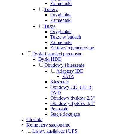
Zamienniki
Tonery
Oryginalne
Zamienniki
Tusze
Oryginalne
Tusze w butlach
Zamienniki
Zestawy regeneracyjne
Dyski i pamięci przenośne
Dyski HDD
Obudowy i kieszenie
Adaptery IDE
SATA
Kieszenie
Obudowy CD, CD-R,
DVD
Obudowy dysków 2,5"
Obudowy dysków 3,5"
Pozostałe
Stacje dokujące
Głośniki
Komputery stacjonarne
Listwy zasilające i UPS