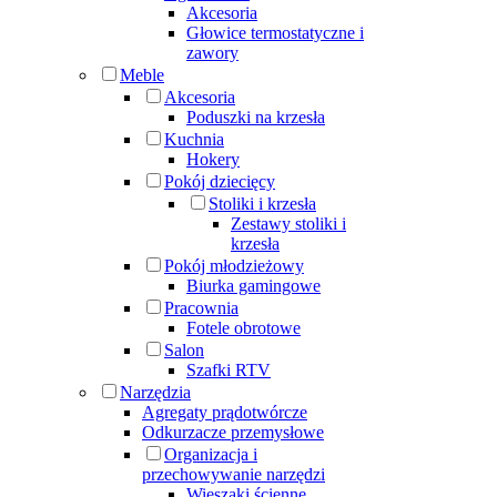
Akcesoria
Głowice termostatyczne i
zawory
Meble
Akcesoria
Poduszki na krzesła
Kuchnia
Hokery
Pokój dziecięcy
Stoliki i krzesła
Zestawy stoliki i
krzesła
Pokój młodzieżowy
Biurka gamingowe
Pracownia
Fotele obrotowe
Salon
Szafki RTV
Narzędzia
Agregaty prądotwórcze
Odkurzacze przemysłowe
Organizacja i
przechowywanie narzędzi
Wieszaki ścienne