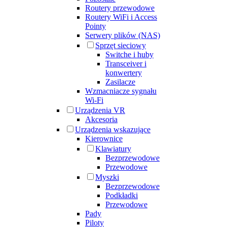
Routery przewodowe
Routery WiFi i Access
Pointy
Serwery plików (NAS)
Sprzęt sieciowy
Switche i huby
Transceiver i
konwertery
Zasilacze
Wzmacniacze sygnału
Wi-Fi
Urządzenia VR
Akcesoria
Urządzenia wskazujące
Kierownice
Klawiatury
Bezprzewodowe
Przewodowe
Myszki
Bezprzewodowe
Podkładki
Przewodowe
Pady
Piloty