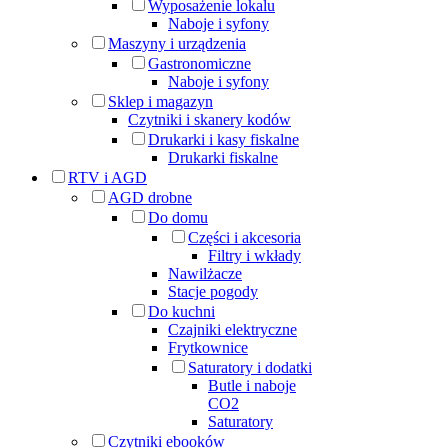
Wyposażenie lokalu
Naboje i syfony
Maszyny i urządzenia
Gastronomiczne
Naboje i syfony
Sklep i magazyn
Czytniki i skanery kodów
Drukarki i kasy fiskalne
Drukarki fiskalne
RTV i AGD
AGD drobne
Do domu
Części i akcesoria
Filtry i wkłady
Nawilżacze
Stacje pogody
Do kuchni
Czajniki elektryczne
Frytkownice
Saturatory i dodatki
Butle i naboje
CO2
Saturatory
Czytniki ebooków