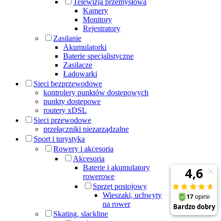
Telewizja przemysłowa
Kamery
Monitory
Rejestratory
Zasilanie
Akumulatorki
Baterie specjalistyczne
Zasilacze
Ładowarki
Sieci bezprzewodowe
kontrolery punktów dostępowych
punkty dostępowe
routery xDSL
Sieci przewodowe
przełączniki niezarządzalne
Sport i turystyka
Rowery i akcesoria
Akcesoria
Baterie i akumulatory
rowerowe
Sprzęt postojowy
Wieszaki, uchwyty
na rower
Skating, slackline