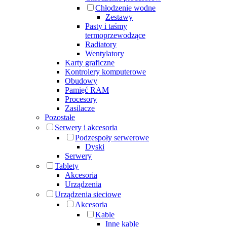
Chłodzenie wodne
Zestawy
Pasty i taśmy
termoprzewodzące
Radiatory
Wentylatory
Karty graficzne
Kontrolery komputerowe
Obudowy
Pamięć RAM
Procesory
Zasilacze
Pozostałe
Serwery i akcesoria
Podzespoły serwerowe
Dyski
Serwery
Tablety
Akcesoria
Urządzenia
Urządzenia sieciowe
Akcesoria
Kable
Inne kable