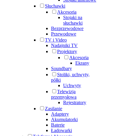
Słuchawki
Akcesoria
Stojaki na
słuchawki
Bezprzewodowe
Przewodowe
TV i Video
Nadajniki TV
Projektory
Akcesoria
Ekrany
Soundbary
Stoliki, uchwyty,
półki
Uchwyty
Telewizja
przemysłowa
Rejestratory
Zasilanie
Adaptery
Akumulatorki
Baterie
Ładowarki