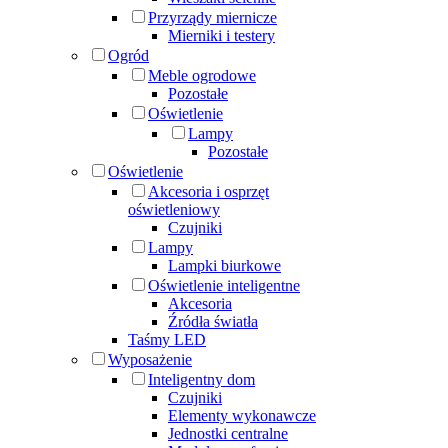
Przyrządy miernicze
Mierniki i testery
Ogród
Meble ogrodowe
Pozostałe
Oświetlenie
Lampy
Pozostałe
Oświetlenie
Akcesoria i osprzęt
oświetleniowy
Czujniki
Lampy
Lampki biurkowe
Oświetlenie inteligentne
Akcesoria
Źródła światła
Taśmy LED
Wyposażenie
Inteligentny dom
Czujniki
Elementy wykonawcze
Jednostki centralne