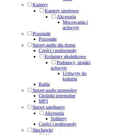
Kamery
Kamery sportowe
Akcesoria
Mocowania i
uchwyty
Pozostałe
Pozostałe
Sprzęt audio dla domu
Części i podzespoły
Kolumny głośnikowe
Podstawy, stojaki,
uchwyty
Uchwyty do
kolumn
Radia
Sprzęt audio przenośny
Głośniki przenośne
MP3
Sprzęt satelitarny
Akcesoria
Splittery
Części i podzespoły
Słuchawki