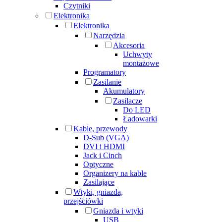
Czytniki
Elektronika
Elektronika
Narzędzia
Akcesoria
Uchwyty
montażowe
Programatory
Zasilanie
Akumulatory
Zasilacze
Do LED
Ładowarki
Kable, przewody
D-Sub (VGA)
DVI i HDMI
Jack i Cinch
Optyczne
Organizery na kable
Zasilające
Wtyki, gniazda,
przejściówki
Gniazda i wtyki
USB