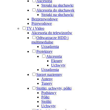
Akcesoria
Stojaki na słuchawki
Akcesoria do słuchawek
Stojaki na słuchawki
Bezprzewodowe
Przewodowe
TV i Video
Akcesoria do telewizorów
Odtwarzacze HDD i
multimedialne
Urządzenia
Projektory
Akcesoria
Ekrany
Uchwyty
Urządzenia
Sprzęt naziemny
Anteny
Tunery
Stoliki, uchwyty, półki
Podstawy
Półki
Stoliki
Uchwyty