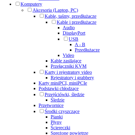
Komputery
Akcesoria (Laptop, PC)
Kable, taśmy, przedłużacze
Kable i przedłużacze
Audio
DisplayPort
USB
A - B
Przedłużacze
Video
Kable zasilające
Przełączniki KVM
Karty i rejestratory video
Rejestratory i grabbery
Karty miniPCI, miniPCIe
Podstawki chłodzące
Przejściówki, śledzie
Śledzie
Przetwornice
Środki czyszczące
Pianki
Płyny
Ściereczki
Sprężone powietrze