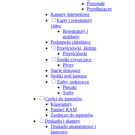
Pozostałe
Przedłużacze
Kamery internetowe
Karty i rejestratory
video
Rejestratory i
grabbery
Podstawki chłodzące
Przejściówki, śledzie
Przejściówki
Środki czyszczące
Płyny
Stacje dokujące
Stoliki pod laptopa
Torby, pokrowce
Plecaki
Torby
Części do laptopów
Klawiatury
Pamięć RAM
Zasilacze do laptopów
Drukarki i skanery
Drukarki atramentowe i
laserowe