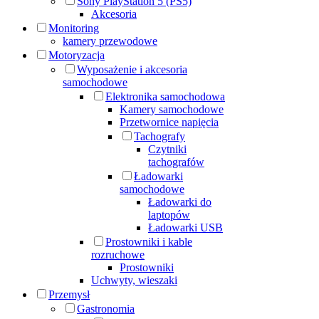
Sony PlayStation 5 (PS5)
Akcesoria
Monitoring
kamery przewodowe
Motoryzacja
Wyposażenie i akcesoria
samochodowe
Elektronika samochodowa
Kamery samochodowe
Przetwornice napięcia
Tachografy
Czytniki
tachografów
Ładowarki
samochodowe
Ładowarki do
laptopów
Ładowarki USB
Prostowniki i kable
rozruchowe
Prostowniki
Uchwyty, wieszaki
Przemysł
Gastronomia