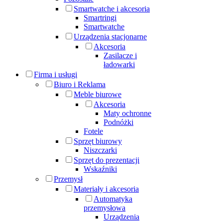
Smartwatche i akcesoria
Smartringi
Smartwatche
Urządzenia stacjonarne
Akcesoria
Zasilacze i
ładowarki
Firma i usługi
Biuro i Reklama
Meble biurowe
Akcesoria
Maty ochronne
Podnóżki
Fotele
Sprzęt biurowy
Niszczarki
Sprzęt do prezentacji
Wskaźniki
Przemysł
Materiały i akcesoria
Automatyka
przemysłowa
Urządzenia