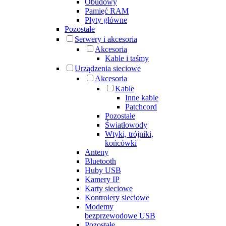
Obudowy
Pamięć RAM
Płyty główne
Pozostałe
Serwery i akcesoria
Akcesoria
Kable i taśmy
Urządzenia sieciowe
Akcesoria
Kable
Inne kable
Patchcord
Pozostałe
Światłowody
Wtyki, trójniki,
końcówki
Anteny
Bluetooth
Huby USB
Kamery IP
Karty sieciowe
Kontrolery sieciowe
Modemy
bezprzewodowe USB
Pozostałe