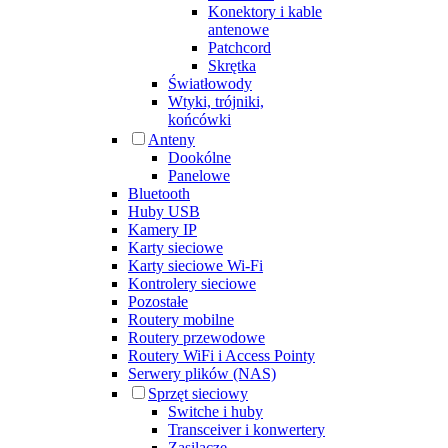
Konektory i kable
antenowe
Patchcord
Skrętka
Światłowody
Wtyki, trójniki,
końcówki
Anteny
Dookólne
Panelowe
Bluetooth
Huby USB
Kamery IP
Karty sieciowe
Karty sieciowe Wi-Fi
Kontrolery sieciowe
Pozostałe
Routery mobilne
Routery przewodowe
Routery WiFi i Access Pointy
Serwery plików (NAS)
Sprzęt sieciowy
Switche i huby
Transceiver i konwertery
Zasilacze