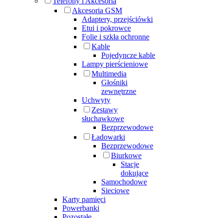
Telefony i Akcesoria
Akcesoria GSM
Adaptery, przejściówki
Etui i pokrowce
Folie i szkła ochronne
Kable
Pojedyncze kable
Lampy pierścieniowe
Multimedia
Głośniki
zewnętrzne
Uchwyty
Zestawy
słuchawkowe
Bezprzewodowe
Ładowarki
Bezprzewodowe
Biurkowe
Stacje
dokujące
Samochodowe
Sieciowe
Karty pamięci
Powerbanki
Pozostałe