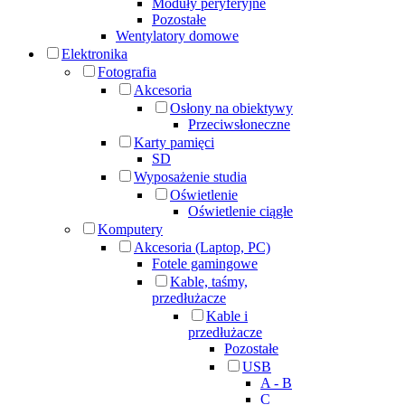
Moduły peryferyjne
Pozostałe
Wentylatory domowe
Elektronika
Fotografia
Akcesoria
Osłony na obiektywy
Przeciwsłoneczne
Karty pamięci
SD
Wyposażenie studia
Oświetlenie
Oświetlenie ciągłe
Komputery
Akcesoria (Laptop, PC)
Fotele gamingowe
Kable, taśmy,
przedłużacze
Kable i
przedłużacze
Pozostałe
USB
A - B
C