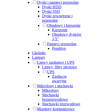
Dyski i pamięci przenośne
Dyski HDD
Dyski SSD
Dyski zewnętrzne i
przenośne
Obudowy i kieszenie
Kieszenie
Obudowy dysków
3,5"
Pamięci przenośne
Pendrive
Głośniki
Laptopy
Listwy zasilające i UPS
Listwy, filtry sieciowe
UPS
Zasilacze
awaryjne
Mikrofony i słuchawki
Mikrofony
Słuchawki
bezprzewodowe
Słuchawki przewodowe
Monitory komputerowe