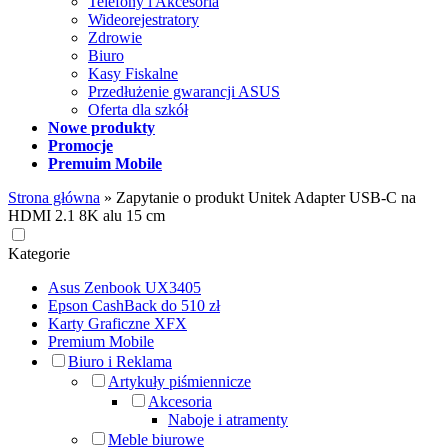
Telefony i Akcesoria
Wideorejestratory
Zdrowie
Biuro
Kasy Fiskalne
Przedłużenie gwarancji ASUS
Oferta dla szkół
Nowe produkty
Promocje
Premuim Mobile
Strona główna
»
Zapytanie o produkt Unitek Adapter USB-C na
HDMI 2.1 8K alu 15 cm
Kategorie
Asus Zenbook UX3405
Epson CashBack do 510 zł
Karty Graficzne XFX
Premium Mobile
Biuro i Reklama
Artykuły piśmiennicze
Akcesoria
Naboje i atramenty
Meble biurowe