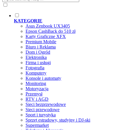
KATEGORIE
Asus Zenbook UX3405
Epson CashBack do 510 zł
Karty Graficzne XFX
Premium Mobile
Biuro i Reklama
Dom i Ogród
Elektronika
Firma i usługi
Fotografia
Komputery
Konsole i automaty
Monitoring
Motoryzacja
Przemysł
RTV i AGD
Sieci bezprzewodowe
Sieci przewodowe
Sport i turystyka
Sprzęt estradowy, studyjny i DJ-ski
Supermarket