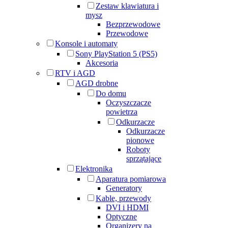
Zestaw klawiatura i
mysz
Bezprzewodowe
Przewodowe
Konsole i automaty
Sony PlayStation 5 (PS5)
Akcesoria
RTV i AGD
AGD drobne
Do domu
Oczyszczacze
powietrza
Odkurzacze
Odkurzacze
pionowe
Roboty
sprzątające
Elektronika
Aparatura pomiarowa
Generatory
Kable, przewody
DVI i HDMI
Optyczne
Organizery na