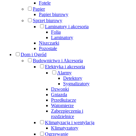
Fotele
Papier
Papier biurowy
Sprzęt biurowy
Laminatory i akcesoria
Folia
Laminatory
Niszczarki
Pozostałe
Dom i Ogród
Budownictwo i Akcesoria
Elektryka i akcesoria
Alarmy
Detektory
Sygnalizatory
Dzwonki
Gniazda
Przedłużacze
Watomierze
Zabezpieczenia i
rozdzielnice
Klimatyzacja i wentylacja
Klimatyzatory
Ogrzewanie