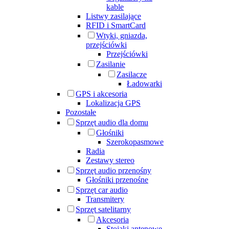
kable
Listwy zasilające
RFID i SmartCard
Wtyki, gniazda,
przejściówki
Przejściówki
Zasilanie
Zasilacze
Ładowarki
GPS i akcesoria
Lokalizacja GPS
Pozostałe
Sprzęt audio dla domu
Głośniki
Szerokopasmowe
Radia
Zestawy stereo
Sprzęt audio przenośny
Głośniki przenośne
Sprzęt car audio
Transmitery
Sprzęt satelitarny
Akcesoria
Stojaki antenowe