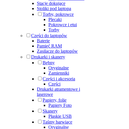
Stacje dokujące
Stoliki pod laptopa
Torby, pokrowce
Plecaki
Pokrowce i etui
Torby
Części do laptopów
Baterie
Pamięć RAM
Zasilacze do laptopów
Drukarki i skanery
Bębny
Oryginalne
Zamienniki
Części i akcesoria
Części
Drukarki atramentowe i
laserowe
Papiery, folie
Papiery Foto
Skanery
Płaskie USB
Taśmy barwiące
Oryginalne