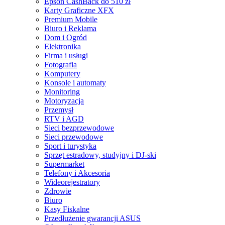
Epson CashBack do 510 zł
Karty Graficzne XFX
Premium Mobile
Biuro i Reklama
Dom i Ogród
Elektronika
Firma i usługi
Fotografia
Komputery
Konsole i automaty
Monitoring
Motoryzacja
Przemysł
RTV i AGD
Sieci bezprzewodowe
Sieci przewodowe
Sport i turystyka
Sprzęt estradowy, studyjny i DJ-ski
Supermarket
Telefony i Akcesoria
Wideorejestratory
Zdrowie
Biuro
Kasy Fiskalne
Przedłużenie gwarancji ASUS