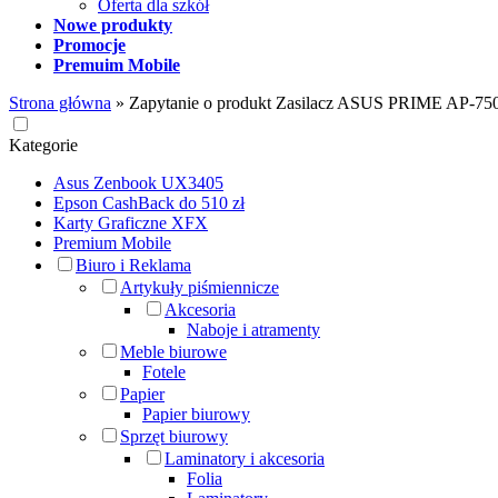
Oferta dla szkół
Nowe produkty
Promocje
Premuim Mobile
Strona główna
»
Zapytanie o produkt Zasilacz ASUS PRIME AP-
Kategorie
Asus Zenbook UX3405
Epson CashBack do 510 zł
Karty Graficzne XFX
Premium Mobile
Biuro i Reklama
Artykuły piśmiennicze
Akcesoria
Naboje i atramenty
Meble biurowe
Fotele
Papier
Papier biurowy
Sprzęt biurowy
Laminatory i akcesoria
Folia