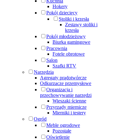
Kuchnia
Hokery
Pokój dziecięcy
Stoliki i krzesła
Zestawy stoliki i
krzesła
Pokój młodzieżowy
Biurka gamingowe
Pracownia
Fotele obrotowe
Salon
Szafki RTV
Narzędzia
Agregaty prądotwórcze
Odkurzacze przemysłowe
Organizacja i
przechowywanie narzędzi
Wieszaki ścienne
Przyrządy miernicze
Mierniki i testery
Ogród
Meble ogrodowe
Pozostałe
Oświetlenie