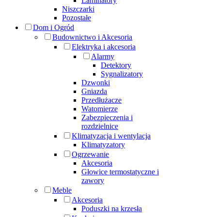
Laminatory
Niszczarki
Pozostałe
Dom i Ogród
Budownictwo i Akcesoria
Elektryka i akcesoria
Alarmy
Detektory
Sygnalizatory
Dzwonki
Gniazda
Przedłużacze
Watomierze
Zabezpieczenia i
rozdzielnice
Klimatyzacja i wentylacja
Klimatyzatory
Ogrzewanie
Akcesoria
Głowice termostatyczne i
zawory
Meble
Akcesoria
Poduszki na krzesła