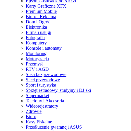
Epson CashBack do 510 zł
Karty Graficzne XFX
Premium Mobile
Biuro i Reklama
Dom i Ogród
Elektronika
Firma i usługi
Fotografia
Komputery
Konsole i automaty
Monitoring
Motoryzacja
Przemysł
RTV i AGD
Sieci bezprzewodowe
Sieci przewodowe
Sport i turystyka
Sprzęt estradowy, studyjny i DJ-ski
Supermarket
Telefony i Akcesoria
Wideorejestratory
Zdrowie
Biuro
Kasy Fiskalne
Przedłużenie gwarancji ASUS