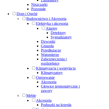
Laminatory
Niszczarki
Pozostałe
Dom i Ogród
Budownictwo i Akcesoria
Elektryka i akcesoria
Alarmy
Detektory
Sygnalizatory
Dzwonki
Gniazda
Przedłużacze
Watomierze
Zabezpieczenia i
rozdzielnice
Klimatyzacja i wentylacja
Klimatyzatory
Ogrzewanie
Akcesoria
Głowice termostatyczne i
zawory
Meble
Akcesoria
Poduszki na krzesła