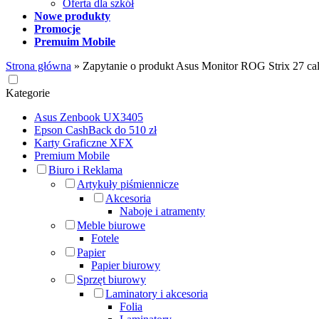
Oferta dla szkół
Nowe produkty
Promocje
Premuim Mobile
Strona główna
»
Zapytanie o produkt Asus Monitor ROG Strix 2
Kategorie
Asus Zenbook UX3405
Epson CashBack do 510 zł
Karty Graficzne XFX
Premium Mobile
Biuro i Reklama
Artykuły piśmiennicze
Akcesoria
Naboje i atramenty
Meble biurowe
Fotele
Papier
Papier biurowy
Sprzęt biurowy
Laminatory i akcesoria
Folia