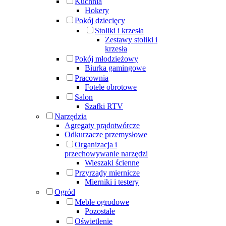
Kuchnia
Hokery
Pokój dziecięcy
Stoliki i krzesła
Zestawy stoliki i
krzesła
Pokój młodzieżowy
Biurka gamingowe
Pracownia
Fotele obrotowe
Salon
Szafki RTV
Narzędzia
Agregaty prądotwórcze
Odkurzacze przemysłowe
Organizacja i
przechowywanie narzędzi
Wieszaki ścienne
Przyrządy miernicze
Mierniki i testery
Ogród
Meble ogrodowe
Pozostałe
Oświetlenie