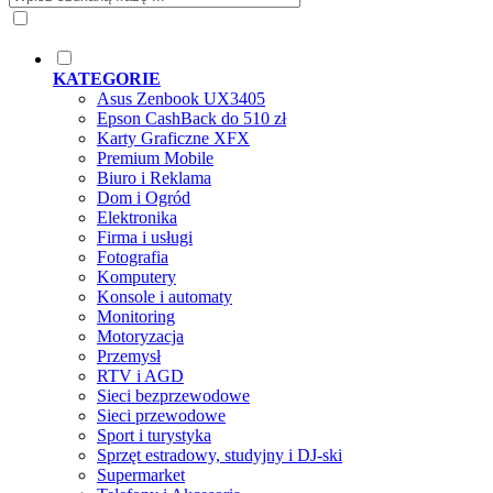
KATEGORIE
Asus Zenbook UX3405
Epson CashBack do 510 zł
Karty Graficzne XFX
Premium Mobile
Biuro i Reklama
Dom i Ogród
Elektronika
Firma i usługi
Fotografia
Komputery
Konsole i automaty
Monitoring
Motoryzacja
Przemysł
RTV i AGD
Sieci bezprzewodowe
Sieci przewodowe
Sport i turystyka
Sprzęt estradowy, studyjny i DJ-ski
Supermarket