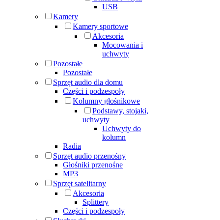
USB
Kamery
Kamery sportowe
Akcesoria
Mocowania i
uchwyty
Pozostałe
Pozostałe
Sprzęt audio dla domu
Części i podzespoły
Kolumny głośnikowe
Podstawy, stojaki,
uchwyty
Uchwyty do
kolumn
Radia
Sprzęt audio przenośny
Głośniki przenośne
MP3
Sprzęt satelitarny
Akcesoria
Splittery
Części i podzespoły