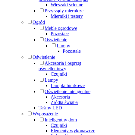
Wieszaki ścienne
Przyrządy miernicze
Mierniki i testery
Ogród
Meble ogrodowe
Pozostałe
Oświetlenie
Lampy
Pozostałe
Oświetlenie
Akcesoria i osprzęt
oświetleniowy
Czujniki
Lampy
Lampki biurkowe
Oświetlenie inteligentne
Akcesoria
Źródła światła
Taśmy LED
Wyposażenie
Inteligentny dom
Czujniki
Elementy wykonawcze