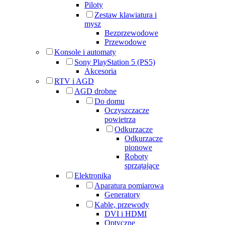
Piloty
Zestaw klawiatura i
mysz
Bezprzewodowe
Przewodowe
Konsole i automaty
Sony PlayStation 5 (PS5)
Akcesoria
RTV i AGD
AGD drobne
Do domu
Oczyszczacze
powietrza
Odkurzacze
Odkurzacze
pionowe
Roboty
sprzątające
Elektronika
Aparatura pomiarowa
Generatory
Kable, przewody
DVI i HDMI
Optyczne