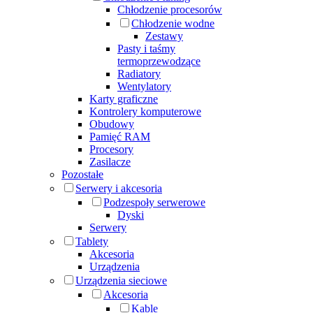
Chłodzenie procesorów
Chłodzenie wodne
Zestawy
Pasty i taśmy
termoprzewodzące
Radiatory
Wentylatory
Karty graficzne
Kontrolery komputerowe
Obudowy
Pamięć RAM
Procesory
Zasilacze
Pozostałe
Serwery i akcesoria
Podzespoły serwerowe
Dyski
Serwery
Tablety
Akcesoria
Urządzenia
Urządzenia sieciowe
Akcesoria
Kable