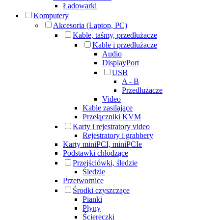
Ładowarki
Komputery
Akcesoria (Laptop, PC)
Kable, taśmy, przedłużacze
Kable i przedłużacze
Audio
DisplayPort
USB
A - B
Przedłużacze
Video
Kable zasilające
Przełączniki KVM
Karty i rejestratory video
Rejestratory i grabbery
Karty miniPCI, miniPCIe
Podstawki chłodzące
Przejściówki, śledzie
Śledzie
Przetwornice
Środki czyszczące
Pianki
Płyny
Ściereczki