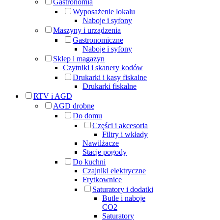
Gastronomia
Wyposażenie lokalu
Naboje i syfony
Maszyny i urządzenia
Gastronomiczne
Naboje i syfony
Sklep i magazyn
Czytniki i skanery kodów
Drukarki i kasy fiskalne
Drukarki fiskalne
RTV i AGD
AGD drobne
Do domu
Części i akcesoria
Filtry i wkłady
Nawilżacze
Stacje pogody
Do kuchni
Czajniki elektryczne
Frytkownice
Saturatory i dodatki
Butle i naboje
CO2
Saturatory