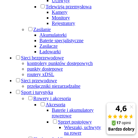
Uchwyty
Telewizja przemysłowa
Kamery
Monitory
Rejestratory
Zasilanie
Akumulatorki
Baterie specjalistyczne
Zasilacze
Ładowarki
Sieci bezprzewodowe
kontrolery punktów dostępowych
punkty dostępowe
routery xDSL
Sieci przewodowe
przełączniki niezarządzalne
Sport i turystyka
Rowery i akcesoria
Akcesoria
Baterie i akumulatory
rowerowe
Sprzęt postojowy
Wieszaki, uchwyty
na rower