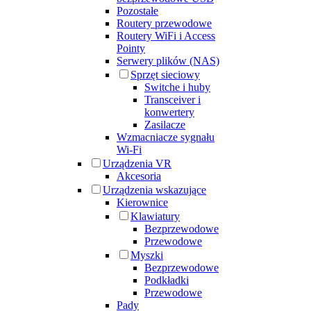
Pozostałe
Routery przewodowe
Routery WiFi i Access
Pointy
Serwery plików (NAS)
Sprzęt sieciowy
Switche i huby
Transceiver i
konwertery
Zasilacze
Wzmacniacze sygnału
Wi-Fi
Urządzenia VR
Akcesoria
Urządzenia wskazujące
Kierownice
Klawiatury
Bezprzewodowe
Przewodowe
Myszki
Bezprzewodowe
Podkładki
Przewodowe
Pady