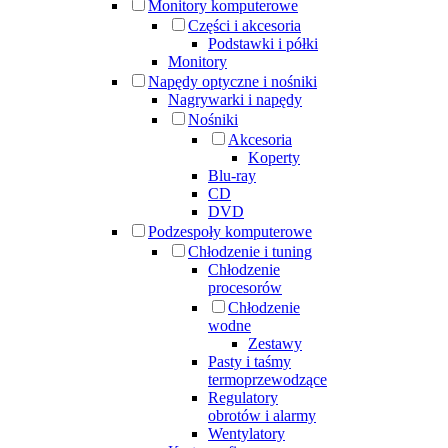
Monitory komputerowe
Części i akcesoria
Podstawki i półki
Monitory
Napędy optyczne i nośniki
Nagrywarki i napędy
Nośniki
Akcesoria
Koperty
Blu-ray
CD
DVD
Podzespoły komputerowe
Chłodzenie i tuning
Chłodzenie
procesorów
Chłodzenie
wodne
Zestawy
Pasty i taśmy
termoprzewodzące
Regulatory
obrotów i alarmy
Wentylatory