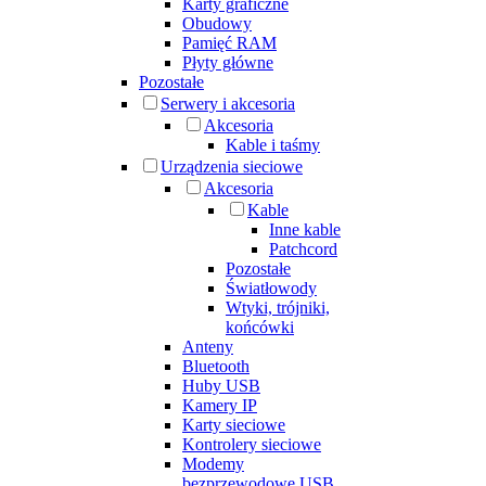
Karty graficzne
Obudowy
Pamięć RAM
Płyty główne
Pozostałe
Serwery i akcesoria
Akcesoria
Kable i taśmy
Urządzenia sieciowe
Akcesoria
Kable
Inne kable
Patchcord
Pozostałe
Światłowody
Wtyki, trójniki,
końcówki
Anteny
Bluetooth
Huby USB
Kamery IP
Karty sieciowe
Kontrolery sieciowe
Modemy
bezprzewodowe USB