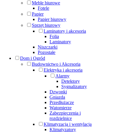
Meble biurowe
Fotele
Papier
Papier biurowy
Sprzęt biurowy
Laminatory i akcesoria
Folia
Laminatory
Niszczarki
Pozostałe
Dom i Ogród
Budownictwo i Akcesoria
Elektryka i akcesoria
Alarmy
Detektory
Sygnalizatory
Dzwonki
Gniazda
Przedłużacze
Watomierze
Zabezpieczenia i
rozdzielnice
Klimatyzacja i wentylacja
Klimatyzatory