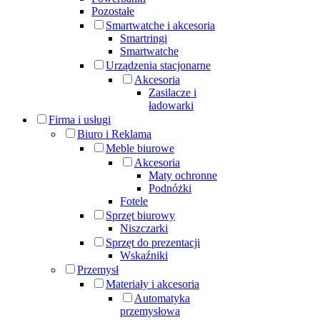
Pozostałe
Smartwatche i akcesoria
Smartringi
Smartwatche
Urządzenia stacjonarne
Akcesoria
Zasilacze i
ładowarki
Firma i usługi
Biuro i Reklama
Meble biurowe
Akcesoria
Maty ochronne
Podnóżki
Fotele
Sprzęt biurowy
Niszczarki
Sprzęt do prezentacji
Wskaźniki
Przemysł
Materiały i akcesoria
Automatyka
przemysłowa