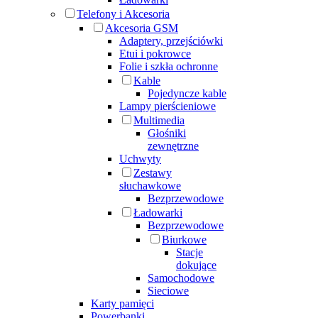
Telefony i Akcesoria
Akcesoria GSM
Adaptery, przejściówki
Etui i pokrowce
Folie i szkła ochronne
Kable
Pojedyncze kable
Lampy pierścieniowe
Multimedia
Głośniki
zewnętrzne
Uchwyty
Zestawy
słuchawkowe
Bezprzewodowe
Ładowarki
Bezprzewodowe
Biurkowe
Stacje
dokujące
Samochodowe
Sieciowe
Karty pamięci
Powerbanki