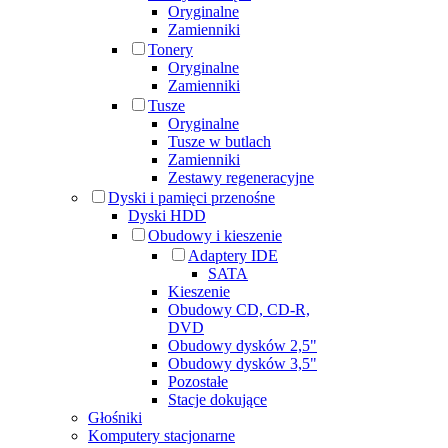
Oryginalne
Zamienniki
Tonery
Oryginalne
Zamienniki
Tusze
Oryginalne
Tusze w butlach
Zamienniki
Zestawy regeneracyjne
Dyski i pamięci przenośne
Dyski HDD
Obudowy i kieszenie
Adaptery IDE
SATA
Kieszenie
Obudowy CD, CD-R,
DVD
Obudowy dysków 2,5"
Obudowy dysków 3,5"
Pozostałe
Stacje dokujące
Głośniki
Komputery stacjonarne