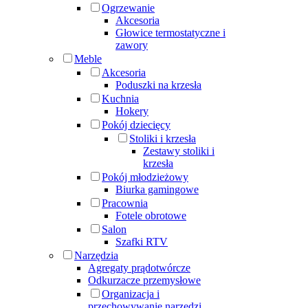
Ogrzewanie
Akcesoria
Głowice termostatyczne i
zawory
Meble
Akcesoria
Poduszki na krzesła
Kuchnia
Hokery
Pokój dziecięcy
Stoliki i krzesła
Zestawy stoliki i
krzesła
Pokój młodzieżowy
Biurka gamingowe
Pracownia
Fotele obrotowe
Salon
Szafki RTV
Narzędzia
Agregaty prądotwórcze
Odkurzacze przemysłowe
Organizacja i
przechowywanie narzędzi