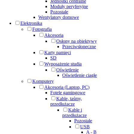
Jednostki centralne
Moduły peryferyjne
Pozostałe
Wentylatory domowe
Elektronika
Fotografia
Akcesoria
Osłony na obiektywy
Przeciwsłoneczne
Karty pamięci
SD
Wyposażenie studia
Oświetlenie
Oświetlenie ciągłe
Komputery
Akcesoria (Laptop, PC)
Fotele gamingowe
Kable, taśmy,
przedłużacze
Kable i
przedłużacze
Pozostałe
USB
A - B