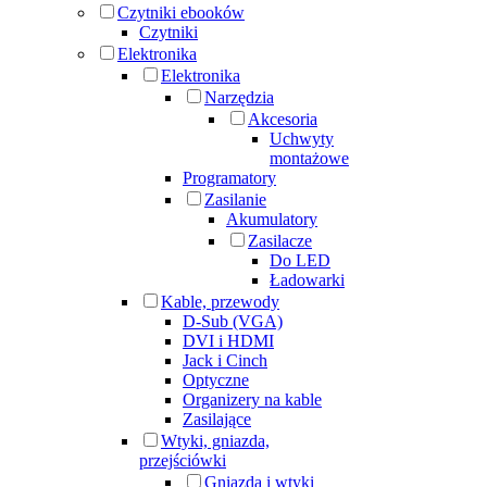
Czytniki ebooków
Czytniki
Elektronika
Elektronika
Narzędzia
Akcesoria
Uchwyty
montażowe
Programatory
Zasilanie
Akumulatory
Zasilacze
Do LED
Ładowarki
Kable, przewody
D-Sub (VGA)
DVI i HDMI
Jack i Cinch
Optyczne
Organizery na kable
Zasilające
Wtyki, gniazda,
przejściówki
Gniazda i wtyki