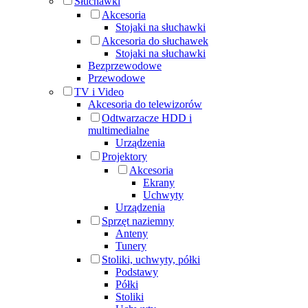
Słuchawki
Akcesoria
Stojaki na słuchawki
Akcesoria do słuchawek
Stojaki na słuchawki
Bezprzewodowe
Przewodowe
TV i Video
Akcesoria do telewizorów
Odtwarzacze HDD i
multimedialne
Urządzenia
Projektory
Akcesoria
Ekrany
Uchwyty
Urządzenia
Sprzęt naziemny
Anteny
Tunery
Stoliki, uchwyty, półki
Podstawy
Półki
Stoliki