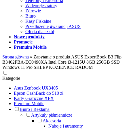
Telefony i Akcesoria
Wideorejestratory
Zdrowie
Biuro
Kasy Fiskalne
Przedłużenie gwarancji ASUS
Oferta dla szkół
Nowe produkty
Promocje
Premuim Mobile
Strona główna
»
Zapytanie o produkt ASUS ExpertBook B3 Flip
B3402FBA-EC0490XA Intel Core i3-1215U 8GB 256GB SSD
Windows 11 Pro SKLEP KOZIENICE RADOM
Kategorie
Asus Zenbook UX3405
Epson CashBack do 510 zł
Karty Graficzne XFX
Premium Mobile
Biuro i Reklama
Artykuły piśmiennicze
Akcesoria
Naboje i atramenty