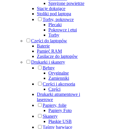
Sprężone powietrze
Stacje dokujące
Stoliki pod laptopa
Torby, pokrowce
Plecaki
Pokrowce i etui
Torby
Części do laptopów
Baterie
Pamięć RAM
Zasilacze do laptopów
Drukarki i skanery
Bębny
Oryginalne
Zamienniki
Części i akcesoria
Części
Drukarki atramentowe i
laserowe
Papiery, folie
Papiery Foto
Skanery
Płaskie USB
Taśmy barwiące