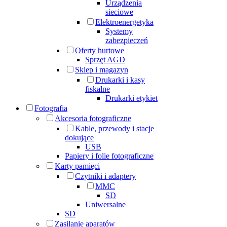
Urządzenia
sieciowe
Elektroenergetyka
Systemy
zabezpieczeń
Oferty hurtowe
Sprzęt AGD
Sklep i magazyn
Drukarki i kasy
fiskalne
Drukarki etykiet
Fotografia
Akcesoria fotograficzne
Kable, przewody i stacje
dokujące
USB
Papiery i folie fotograficzne
Karty pamięci
Czytniki i adaptery
MMC
SD
Uniwersalne
SD
Zasilanie aparatów