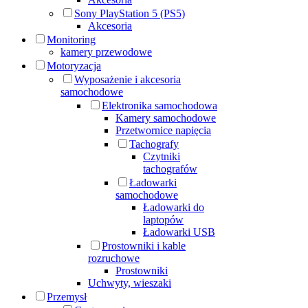
Sony PlayStation 5 (PS5)
Akcesoria
Monitoring
kamery przewodowe
Motoryzacja
Wyposażenie i akcesoria
samochodowe
Elektronika samochodowa
Kamery samochodowe
Przetwornice napięcia
Tachografy
Czytniki
tachografów
Ładowarki
samochodowe
Ładowarki do
laptopów
Ładowarki USB
Prostowniki i kable
rozruchowe
Prostowniki
Uchwyty, wieszaki
Przemysł