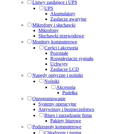
Listwy zasilające i UPS
UPS
Akumulatory
Zasilacze awaryjne
Mikrofony i słuchawki
Mikrofony
Słuchawki przewodowe
Monitory komputerowe
Części i akcesoria
Pozostałe
Rozgałęziacze sygnału
Uchwyty
Zasilacze LCD
Napędy optyczne i nośniki
Nośniki
Akcesoria
Pudełka
Oprogramowanie
Systemy operacyjne
Antywirusy i bezpieczeństwo
Biuro i zarządzanie firmą
Pakiety biurowe
Podzespoły komputerowe
Chłodzenie i tuning