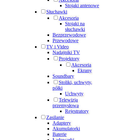
Stojaki antenowe
Słuchawki
Akcesoria
Stojaki na
słuchawki
Bezprzewodowe
Przewodowe
TV i Video
Nadajniki TV
Projektory
Akcesoria
Ekrany
Soundbary
Stoliki, uchwyty,
półki
Uchwyty
Telewizja
przemysłowa
Rejestratory
Zasilanie
Adaptery
Akumulatorki
Baterie
Ładowarki