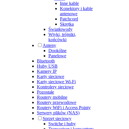
Inne kable
Konektory i kable
antenowe
Patchcord
Skrętka
Światłowody
Wtyki, trójniki,
końcówki
Anteny
Dookólne
Panelowe
Bluetooth
Huby USB
Kamery IP
Karty sieciowe
Karty sieciowe Wi-Fi
Kontrolery sieciowe
Pozostałe
Routery mobilne
Routery przewodowe
Routery WiFi i Access Pointy
Serwery plików (NAS)
Sprzęt sieciowy
Switche i huby
Transceiver i konwertery