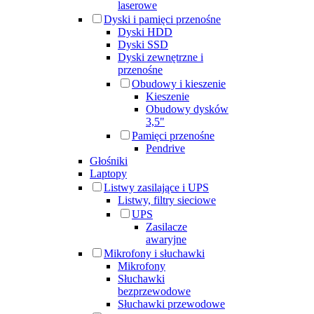
laserowe
Dyski i pamięci przenośne
Dyski HDD
Dyski SSD
Dyski zewnętrzne i
przenośne
Obudowy i kieszenie
Kieszenie
Obudowy dysków
3,5"
Pamięci przenośne
Pendrive
Głośniki
Laptopy
Listwy zasilające i UPS
Listwy, filtry sieciowe
UPS
Zasilacze
awaryjne
Mikrofony i słuchawki
Mikrofony
Słuchawki
bezprzewodowe
Słuchawki przewodowe