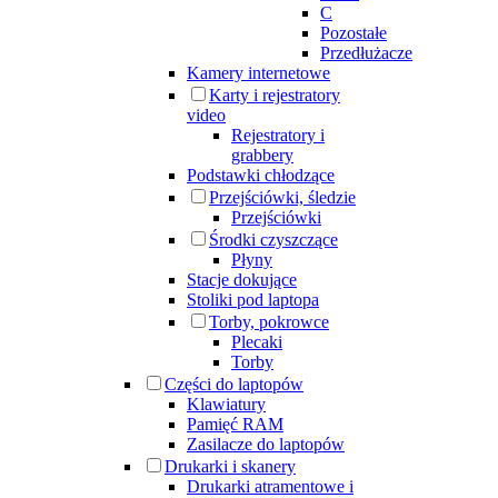
C
Pozostałe
Przedłużacze
Kamery internetowe
Karty i rejestratory
video
Rejestratory i
grabbery
Podstawki chłodzące
Przejściówki, śledzie
Przejściówki
Środki czyszczące
Płyny
Stacje dokujące
Stoliki pod laptopa
Torby, pokrowce
Plecaki
Torby
Części do laptopów
Klawiatury
Pamięć RAM
Zasilacze do laptopów
Drukarki i skanery
Drukarki atramentowe i