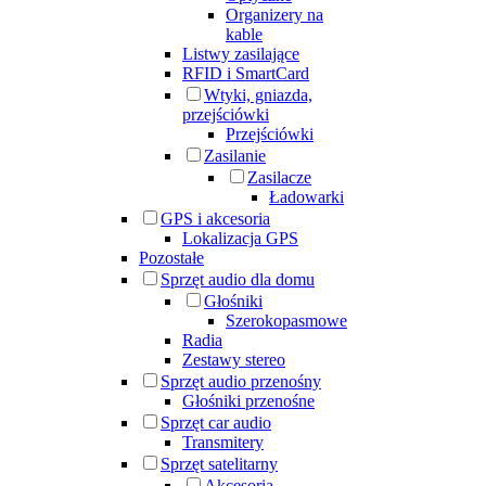
Organizery na
kable
Listwy zasilające
RFID i SmartCard
Wtyki, gniazda,
przejściówki
Przejściówki
Zasilanie
Zasilacze
Ładowarki
GPS i akcesoria
Lokalizacja GPS
Pozostałe
Sprzęt audio dla domu
Głośniki
Szerokopasmowe
Radia
Zestawy stereo
Sprzęt audio przenośny
Głośniki przenośne
Sprzęt car audio
Transmitery
Sprzęt satelitarny
Akcesoria