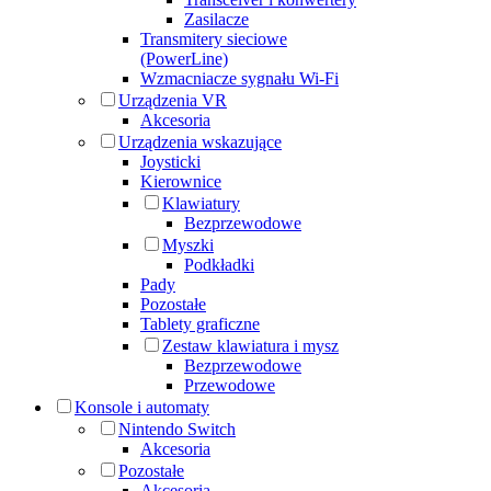
Zasilacze
Transmitery sieciowe
(PowerLine)
Wzmacniacze sygnału Wi-Fi
Urządzenia VR
Akcesoria
Urządzenia wskazujące
Joysticki
Kierownice
Klawiatury
Bezprzewodowe
Myszki
Podkładki
Pady
Pozostałe
Tablety graficzne
Zestaw klawiatura i mysz
Bezprzewodowe
Przewodowe
Konsole i automaty
Nintendo Switch
Akcesoria
Pozostałe
Akcesoria