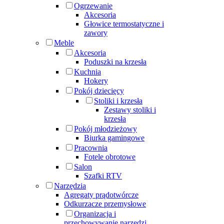
Ogrzewanie
Akcesoria
Głowice termostatyczne i
zawory
Meble
Akcesoria
Poduszki na krzesła
Kuchnia
Hokery
Pokój dziecięcy
Stoliki i krzesła
Zestawy stoliki i
krzesła
Pokój młodzieżowy
Biurka gamingowe
Pracownia
Fotele obrotowe
Salon
Szafki RTV
Narzędzia
Agregaty prądotwórcze
Odkurzacze przemysłowe
Organizacja i
przechowywanie narzędzi