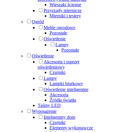
Wieszaki ścienne
Przyrządy miernicze
Mierniki i testery
Ogród
Meble ogrodowe
Pozostałe
Oświetlenie
Lampy
Pozostałe
Oświetlenie
Akcesoria i osprzęt
oświetleniowy
Czujniki
Lampy
Lampki biurkowe
Oświetlenie inteligentne
Akcesoria
Źródła światła
Taśmy LED
Wyposażenie
Inteligentny dom
Czujniki
Elementy wykonawcze