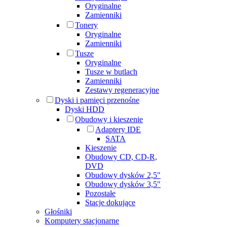
Oryginalne
Zamienniki
Tonery
Oryginalne
Zamienniki
Tusze
Oryginalne
Tusze w butlach
Zamienniki
Zestawy regeneracyjne
Dyski i pamięci przenośne
Dyski HDD
Obudowy i kieszenie
Adaptery IDE
SATA
Kieszenie
Obudowy CD, CD-R,
DVD
Obudowy dysków 2,5"
Obudowy dysków 3,5"
Pozostałe
Stacje dokujące
Głośniki
Komputery stacjonarne