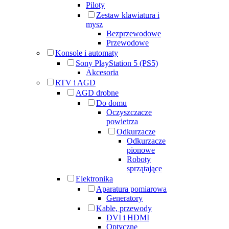
Piloty
Zestaw klawiatura i
mysz
Bezprzewodowe
Przewodowe
Konsole i automaty
Sony PlayStation 5 (PS5)
Akcesoria
RTV i AGD
AGD drobne
Do domu
Oczyszczacze
powietrza
Odkurzacze
Odkurzacze
pionowe
Roboty
sprzątające
Elektronika
Aparatura pomiarowa
Generatory
Kable, przewody
DVI i HDMI
Optyczne