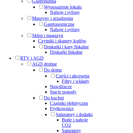
Gastronomia
Wyposażenie lokalu
Naboje i syfony
Maszyny i urządzenia
Gastronomiczne
Naboje i syfony
Sklep i magazyn
Czytniki i skanery kodów
Drukarki i kasy fiskalne
Drukarki fiskalne
RTV i AGD
AGD drobne
Do domu
Części i akcesoria
Filtry i wkłady
Nawilżacze
Stacje pogody
Do kuchni
Czajniki elektryczne
Frytkownice
Saturatory i dodatki
Butle i naboje
CO2
Saturatory