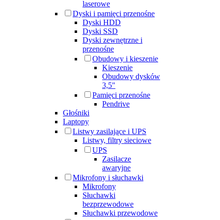
laserowe
Dyski i pamięci przenośne
Dyski HDD
Dyski SSD
Dyski zewnętrzne i
przenośne
Obudowy i kieszenie
Kieszenie
Obudowy dysków
3,5"
Pamięci przenośne
Pendrive
Głośniki
Laptopy
Listwy zasilające i UPS
Listwy, filtry sieciowe
UPS
Zasilacze
awaryjne
Mikrofony i słuchawki
Mikrofony
Słuchawki
bezprzewodowe
Słuchawki przewodowe