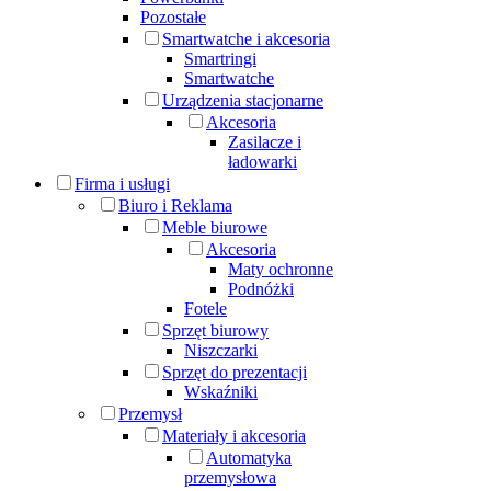
Pozostałe
Smartwatche i akcesoria
Smartringi
Smartwatche
Urządzenia stacjonarne
Akcesoria
Zasilacze i
ładowarki
Firma i usługi
Biuro i Reklama
Meble biurowe
Akcesoria
Maty ochronne
Podnóżki
Fotele
Sprzęt biurowy
Niszczarki
Sprzęt do prezentacji
Wskaźniki
Przemysł
Materiały i akcesoria
Automatyka
przemysłowa