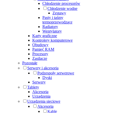
Chłodzenie procesorów
Chłodzenie wodne
Zestawy
Pasty i taśmy
termoprzewodzące
Radiatory
Wentylatory
Karty graficzne
Kontrolery komputerowe
Obudowy
Pamięć RAM
Procesory
Zasilacze
Pozostałe
Serwery i akcesoria
Podzespoły serwerowe
Dyski
Serwery
Tablety
Akcesoria
Urządzenia
Urządzenia sieciowe
Akcesoria
Kable