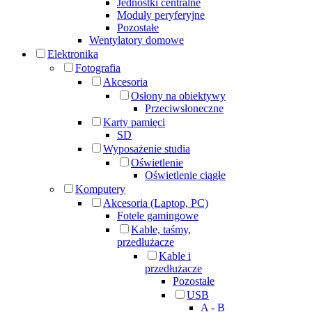
Jednostki centralne
Moduły peryferyjne
Pozostałe
Wentylatory domowe
Elektronika
Fotografia
Akcesoria
Osłony na obiektywy
Przeciwsłoneczne
Karty pamięci
SD
Wyposażenie studia
Oświetlenie
Oświetlenie ciągłe
Komputery
Akcesoria (Laptop, PC)
Fotele gamingowe
Kable, taśmy,
przedłużacze
Kable i
przedłużacze
Pozostałe
USB
A - B