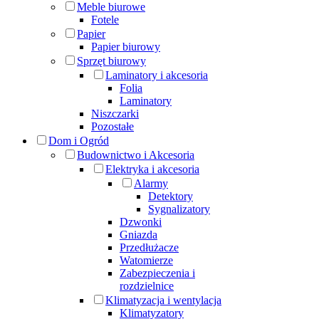
Meble biurowe
Fotele
Papier
Papier biurowy
Sprzęt biurowy
Laminatory i akcesoria
Folia
Laminatory
Niszczarki
Pozostałe
Dom i Ogród
Budownictwo i Akcesoria
Elektryka i akcesoria
Alarmy
Detektory
Sygnalizatory
Dzwonki
Gniazda
Przedłużacze
Watomierze
Zabezpieczenia i
rozdzielnice
Klimatyzacja i wentylacja
Klimatyzatory