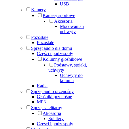
USB
Kamery
Kamery sportowe
Akcesoria
Mocowania i
uchwyty
Pozostałe
Pozostałe
Sprzęt audio dla domu
Części i podzespoły
Kolumny głośnikowe
Podstawy, stojaki,
uchwyty
Uchwyty do
kolumn
Radia
Sprzęt audio przenośny
Głośniki przenośne
MP3
Sprzęt satelitarny
Akcesoria
Splittery
Części i podzespoły