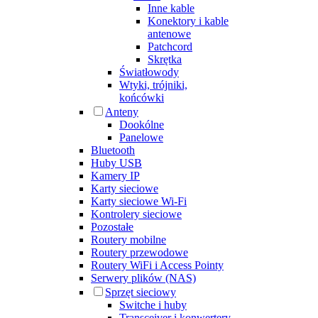
Inne kable
Konektory i kable
antenowe
Patchcord
Skrętka
Światłowody
Wtyki, trójniki,
końcówki
Anteny
Dookólne
Panelowe
Bluetooth
Huby USB
Kamery IP
Karty sieciowe
Karty sieciowe Wi-Fi
Kontrolery sieciowe
Pozostałe
Routery mobilne
Routery przewodowe
Routery WiFi i Access Pointy
Serwery plików (NAS)
Sprzęt sieciowy
Switche i huby
Transceiver i konwertery