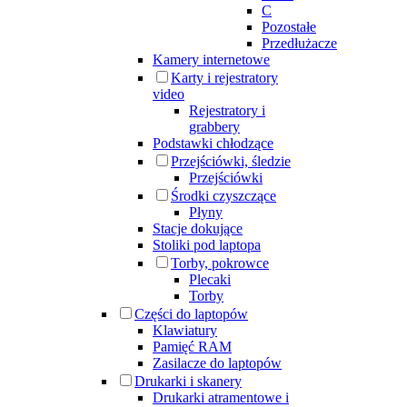
C
Pozostałe
Przedłużacze
Kamery internetowe
Karty i rejestratory
video
Rejestratory i
grabbery
Podstawki chłodzące
Przejściówki, śledzie
Przejściówki
Środki czyszczące
Płyny
Stacje dokujące
Stoliki pod laptopa
Torby, pokrowce
Plecaki
Torby
Części do laptopów
Klawiatury
Pamięć RAM
Zasilacze do laptopów
Drukarki i skanery
Drukarki atramentowe i