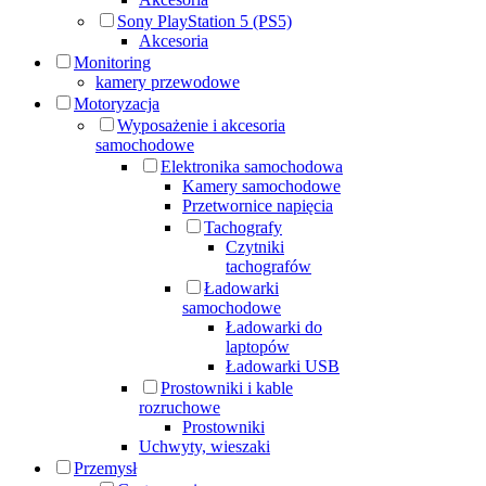
Sony PlayStation 5 (PS5)
Akcesoria
Monitoring
kamery przewodowe
Motoryzacja
Wyposażenie i akcesoria
samochodowe
Elektronika samochodowa
Kamery samochodowe
Przetwornice napięcia
Tachografy
Czytniki
tachografów
Ładowarki
samochodowe
Ładowarki do
laptopów
Ładowarki USB
Prostowniki i kable
rozruchowe
Prostowniki
Uchwyty, wieszaki
Przemysł