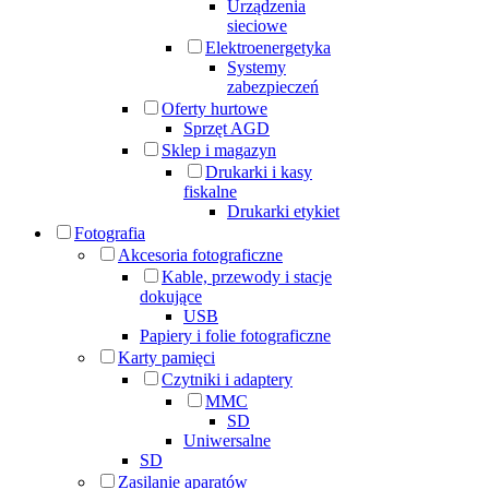
Urządzenia
sieciowe
Elektroenergetyka
Systemy
zabezpieczeń
Oferty hurtowe
Sprzęt AGD
Sklep i magazyn
Drukarki i kasy
fiskalne
Drukarki etykiet
Fotografia
Akcesoria fotograficzne
Kable, przewody i stacje
dokujące
USB
Papiery i folie fotograficzne
Karty pamięci
Czytniki i adaptery
MMC
SD
Uniwersalne
SD
Zasilanie aparatów