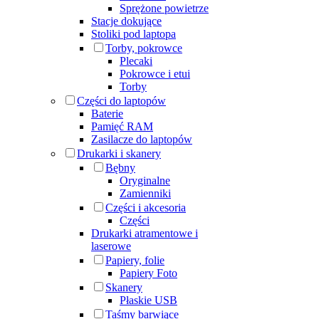
Sprężone powietrze
Stacje dokujące
Stoliki pod laptopa
Torby, pokrowce
Plecaki
Pokrowce i etui
Torby
Części do laptopów
Baterie
Pamięć RAM
Zasilacze do laptopów
Drukarki i skanery
Bębny
Oryginalne
Zamienniki
Części i akcesoria
Części
Drukarki atramentowe i
laserowe
Papiery, folie
Papiery Foto
Skanery
Płaskie USB
Taśmy barwiące