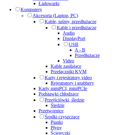
Ładowarki
Komputery
Akcesoria (Laptop, PC)
Kable, taśmy, przedłużacze
Kable i przedłużacze
Audio
DisplayPort
USB
A - B
Przedłużacze
Video
Kable zasilające
Przełączniki KVM
Karty i rejestratory video
Rejestratory i grabbery
Karty miniPCI, miniPCIe
Podstawki chłodzące
Przejściówki, śledzie
Śledzie
Przetwornice
Środki czyszczące
Pianki
Płyny
Ściereczki