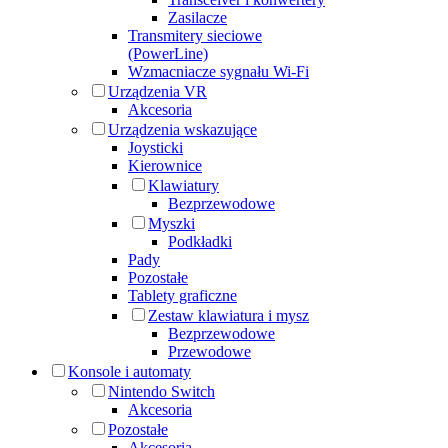
Zasilacze
Transmitery sieciowe
(PowerLine)
Wzmacniacze sygnału Wi-Fi
Urządzenia VR
Akcesoria
Urządzenia wskazujące
Joysticki
Kierownice
Klawiatury
Bezprzewodowe
Myszki
Podkładki
Pady
Pozostałe
Tablety graficzne
Zestaw klawiatura i mysz
Bezprzewodowe
Przewodowe
Konsole i automaty
Nintendo Switch
Akcesoria
Pozostałe
Akcesoria