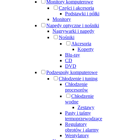
Monitory komputerowe
Części i akcesoria
Podstawki i półki
Monitory
Napędy optyczne i nośniki
Nagrywarki i napędy
Nośniki
Akcesoria
Koperty
Blu-ray
CD
DVD
Podzespoły komputerowe
Chłodzenie i tuning
Chłodzenie
procesorów
Chłodzenie
wodne
Zestawy
Pasty i taśmy
termoprzewodzące
Regulatory
obrotów i alarmy
Wentylatory