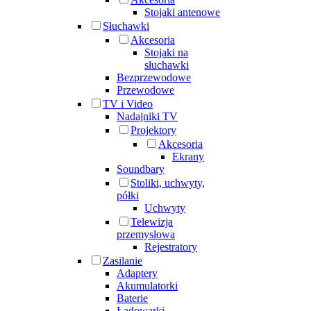
Stojaki antenowe
Słuchawki
Akcesoria
Stojaki na
słuchawki
Bezprzewodowe
Przewodowe
TV i Video
Nadajniki TV
Projektory
Akcesoria
Ekrany
Soundbary
Stoliki, uchwyty,
półki
Uchwyty
Telewizja
przemysłowa
Rejestratory
Zasilanie
Adaptery
Akumulatorki
Baterie
Ładowarki