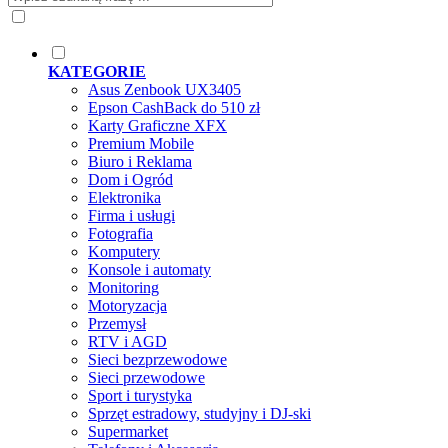
KATEGORIE
Asus Zenbook UX3405
Epson CashBack do 510 zł
Karty Graficzne XFX
Premium Mobile
Biuro i Reklama
Dom i Ogród
Elektronika
Firma i usługi
Fotografia
Komputery
Konsole i automaty
Monitoring
Motoryzacja
Przemysł
RTV i AGD
Sieci bezprzewodowe
Sieci przewodowe
Sport i turystyka
Sprzęt estradowy, studyjny i DJ-ski
Supermarket