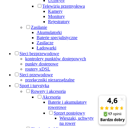
Uchwyty
Telewizja przemysłowa
Kamery
Monitory
Rejestratory
Zasilanie
Akumulatorki
Baterie specjalistyczne
Zasilacze
Ładowarki
Sieci bezprzewodowe
kontrolery punktów dostępowych
punkty dostępowe
routery xDSL
Sieci przewodowe
przełączniki niezarządzalne
Sport i turystyka
Rowery i akcesoria
Akcesoria
Baterie i akumulatory
rowerowe
Sprzęt postojowy
Wieszaki, uchwyty
na rower