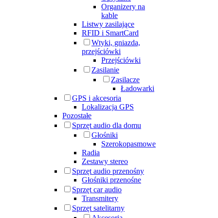
Organizery na
kable
Listwy zasilające
RFID i SmartCard
Wtyki, gniazda,
przejściówki
Przejściówki
Zasilanie
Zasilacze
Ładowarki
GPS i akcesoria
Lokalizacja GPS
Pozostałe
Sprzęt audio dla domu
Głośniki
Szerokopasmowe
Radia
Zestawy stereo
Sprzęt audio przenośny
Głośniki przenośne
Sprzęt car audio
Transmitery
Sprzęt satelitarny
Akcesoria