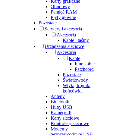
Karty graficzne
Obudowy
Pamięć RAM
Płyty główne
Pozostałe
Serwery i akcesoria
Akcesoria
Kable i taśmy
Urządzenia sieciowe
Akcesoria
Kable
Inne kable
Patchcord
Pozostałe
Światłowody
Wtyki, trójniki,
końcówki
Anteny
Bluetooth
Huby USB
Kamery IP
Karty sieciowe
Kontrolery sieciowe
Modemy
bezprzewodowe USB