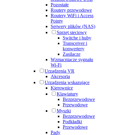
Pozostałe
Routery przewodowe
Routery WiFi i Access
Pointy
Serwery plików (NAS)
Sprzęt sieciowy
Switche i huby
Transceiver i
konwertery
Zasilacze
Wzmacniacze sygnału
Wi-Fi
Urządzenia VR
Akcesoria
Urządzenia wskazujące
Kierownice
Klawiatury
Bezprzewodowe
Przewodowe
Myszki
Bezprzewodowe
Podkładki
Przewodowe
Pady