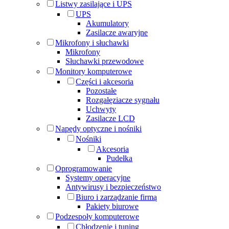
Listwy zasilające i UPS
UPS
Akumulatory
Zasilacze awaryjne
Mikrofony i słuchawki
Mikrofony
Słuchawki przewodowe
Monitory komputerowe
Części i akcesoria
Pozostałe
Rozgałęziacze sygnału
Uchwyty
Zasilacze LCD
Napędy optyczne i nośniki
Nośniki
Akcesoria
Pudełka
Oprogramowanie
Systemy operacyjne
Antywirusy i bezpieczeństwo
Biuro i zarządzanie firmą
Pakiety biurowe
Podzespoły komputerowe
Chłodzenie i tuning