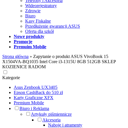
Telefony i Akcesoria
Wideorejestratory
Zdrowie
Biuro
Kasy Fiskalne
Przedłużenie gwarancji ASUS
Oferta dla szkół
Nowe produkty
Promocje
Premuim Mobile
Strona główna
»
Zapytanie o produkt ASUS VivoBook 15
X1504VA-BQ1035 Intel Core i3-1315U 8GB 512GB SKLEP
KOZIENICE RADOM
Kategorie
Asus Zenbook UX3405
Epson CashBack do 510 zł
Karty Graficzne XFX
Premium Mobile
Biuro i Reklama
Artykuły piśmiennicze
Akcesoria
Naboje i atramenty