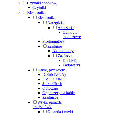
Czytniki ebooków
Czytniki
Elektronika
Elektronika
Narzędzia
Akcesoria
Uchwyty
montażowe
Programatory
Zasilanie
Akumulatory
Zasilacze
Do LED
Ładowarki
Kable, przewody
D-Sub (VGA)
DVI i HDMI
Jack i Cinch
Optyczne
Organizery na kable
Zasilające
Wtyki, gniazda,
przejściówki
Gniazda i wtyki