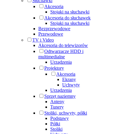
Słuchawki
Akcesoria
Stojaki na słuchawki
Akcesoria do słuchawek
Stojaki na słuchawki
Bezprzewodowe
Przewodowe
TV i Video
Akcesoria do telewizorów
Odtwarzacze HDD i
multimedialne
Urządzenia
Projektory
Akcesoria
Ekrany
Uchwyty
Urządzenia
Sprzęt naziemny
Anteny
Tunery
Stoliki, uchwyty, półki
Podstawy
Półki
Stoliki