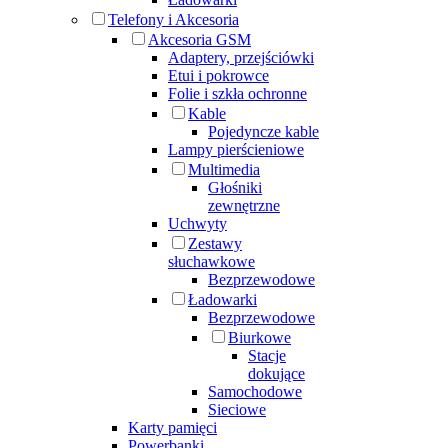
Telefony i Akcesoria
Akcesoria GSM
Adaptery, przejściówki
Etui i pokrowce
Folie i szkła ochronne
Kable
Pojedyncze kable
Lampy pierścieniowe
Multimedia
Głośniki
zewnętrzne
Uchwyty
Zestawy
słuchawkowe
Bezprzewodowe
Ładowarki
Bezprzewodowe
Biurkowe
Stacje
dokujące
Samochodowe
Sieciowe
Karty pamięci
Powerbanki