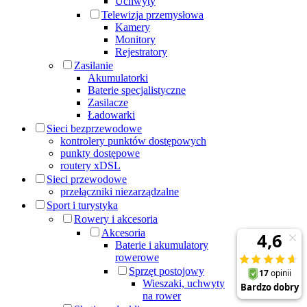
Uchwyty
Telewizja przemysłowa
Kamery
Monitory
Rejestratory
Zasilanie
Akumulatorki
Baterie specjalistyczne
Zasilacze
Ładowarki
Sieci bezprzewodowe
kontrolery punktów dostępowych
punkty dostępowe
routery xDSL
Sieci przewodowe
przełączniki niezarządzalne
Sport i turystyka
Rowery i akcesoria
Akcesoria
Baterie i akumulatory
rowerowe
Sprzęt postojowy
Wieszaki, uchwyty
na rower