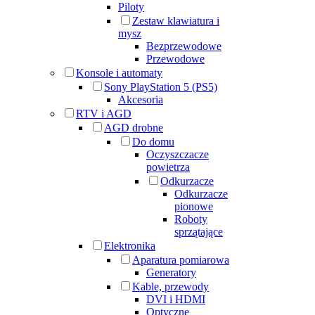
Piloty
Zestaw klawiatura i
mysz
Bezprzewodowe
Przewodowe
Konsole i automaty
Sony PlayStation 5 (PS5)
Akcesoria
RTV i AGD
AGD drobne
Do domu
Oczyszczacze
powietrza
Odkurzacze
Odkurzacze
pionowe
Roboty
sprzątające
Elektronika
Aparatura pomiarowa
Generatory
Kable, przewody
DVI i HDMI
Optyczne