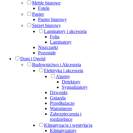
Meble biurowe
Fotele
Papier
Papier biurowy
Sprzęt biurowy
Laminatory i akcesoria
Folia
Laminatory
Niszczarki
Pozostałe
Dom i Ogród
Budownictwo i Akcesoria
Elektryka i akcesoria
Alarmy
Detektory
Sygnalizatory
Dzwonki
Gniazda
Przedłużacze
Watomierze
Zabezpieczenia i
rozdzielnice
Klimatyzacja i wentylacja
Klimatyzatory