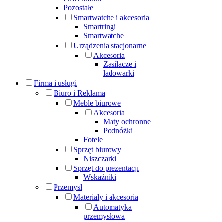
Pozostałe
Smartwatche i akcesoria
Smartringi
Smartwatche
Urządzenia stacjonarne
Akcesoria
Zasilacze i
ładowarki
Firma i usługi
Biuro i Reklama
Meble biurowe
Akcesoria
Maty ochronne
Podnóżki
Fotele
Sprzęt biurowy
Niszczarki
Sprzęt do prezentacji
Wskaźniki
Przemysł
Materiały i akcesoria
Automatyka
przemysłowa