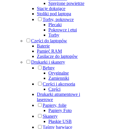
Sprężone powietrze
Stacje dokujące
Stoliki pod laptopa
Torby, pokrowce
Plecaki
Pokrowce i etui
Torby
Części do laptopów
Baterie
Pamięć RAM
Zasilacze do laptopów
Drukarki i skanery
Bębny
Oryginalne
Zamienniki
Części i akcesoria
Części
Drukarki atramentowe i
laserowe
Papiery, folie
Papiery Foto
Skanery
Płaskie USB
Taśmy barwiące