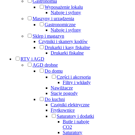
Gastronomia
Wyposażenie lokalu
Naboje i syfony
Maszyny i urządzenia
Gastronomiczne
Naboje i syfony
Sklep i magazyn
Czytniki i skanery kodów
Drukarki i kasy fiskalne
Drukarki fiskalne
RTV i AGD
AGD drobne
Do domu
Części i akcesoria
Filtry i wkłady
Nawilżacze
Stacje pogody
Do kuchni
Czajniki elektryczne
Frytkownice
Saturatory i dodatki
Butle i naboje
CO2
Saturatory