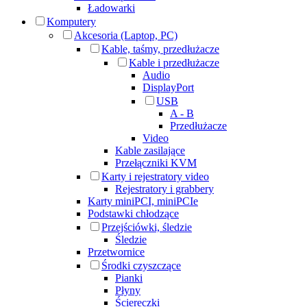
Ładowarki
Komputery
Akcesoria (Laptop, PC)
Kable, taśmy, przedłużacze
Kable i przedłużacze
Audio
DisplayPort
USB
A - B
Przedłużacze
Video
Kable zasilające
Przełączniki KVM
Karty i rejestratory video
Rejestratory i grabbery
Karty miniPCI, miniPCIe
Podstawki chłodzące
Przejściówki, śledzie
Śledzie
Przetwornice
Środki czyszczące
Pianki
Płyny
Ściereczki