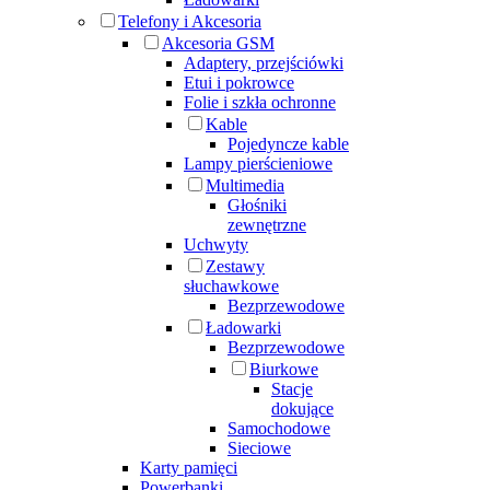
Telefony i Akcesoria
Akcesoria GSM
Adaptery, przejściówki
Etui i pokrowce
Folie i szkła ochronne
Kable
Pojedyncze kable
Lampy pierścieniowe
Multimedia
Głośniki
zewnętrzne
Uchwyty
Zestawy
słuchawkowe
Bezprzewodowe
Ładowarki
Bezprzewodowe
Biurkowe
Stacje
dokujące
Samochodowe
Sieciowe
Karty pamięci
Powerbanki