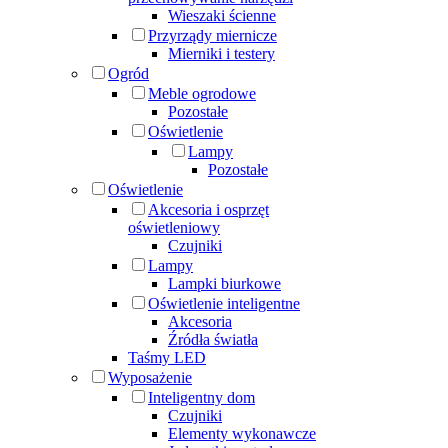
Wieszaki ścienne
Przyrządy miernicze
Mierniki i testery
Ogród
Meble ogrodowe
Pozostałe
Oświetlenie
Lampy
Pozostałe
Oświetlenie
Akcesoria i osprzęt
oświetleniowy
Czujniki
Lampy
Lampki biurkowe
Oświetlenie inteligentne
Akcesoria
Źródła światła
Taśmy LED
Wyposażenie
Inteligentny dom
Czujniki
Elementy wykonawcze