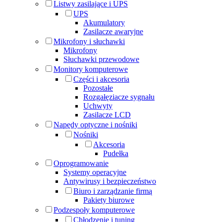
Listwy zasilające i UPS
UPS
Akumulatory
Zasilacze awaryjne
Mikrofony i słuchawki
Mikrofony
Słuchawki przewodowe
Monitory komputerowe
Części i akcesoria
Pozostałe
Rozgałęziacze sygnału
Uchwyty
Zasilacze LCD
Napędy optyczne i nośniki
Nośniki
Akcesoria
Pudełka
Oprogramowanie
Systemy operacyjne
Antywirusy i bezpieczeństwo
Biuro i zarządzanie firmą
Pakiety biurowe
Podzespoły komputerowe
Chłodzenie i tuning