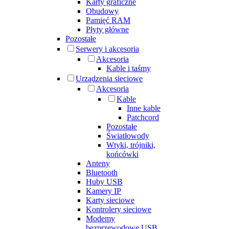
Karty graficzne
Obudowy
Pamięć RAM
Płyty główne
Pozostałe
Serwery i akcesoria
Akcesoria
Kable i taśmy
Urządzenia sieciowe
Akcesoria
Kable
Inne kable
Patchcord
Pozostałe
Światłowody
Wtyki, trójniki,
końcówki
Anteny
Bluetooth
Huby USB
Kamery IP
Karty sieciowe
Kontrolery sieciowe
Modemy
bezprzewodowe USB