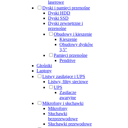
laserowe
Dyski i pamięci przenośne
Dyski HDD
Dyski SSD
Dyski zewnętrzne i
przenośne
Obudowy i kieszenie
Kieszenie
Obudowy dysków
3,5"
Pamięci przenośne
Pendrive
Głośniki
Laptopy
Listwy zasilające i UPS
Listwy, filtry sieciowe
UPS
Zasilacze
awaryjne
Mikrofony i słuchawki
Mikrofony
Słuchawki
bezprzewodowe
Słuchawki przewodowe