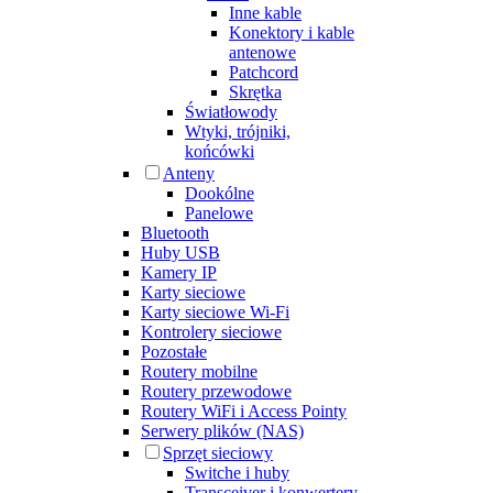
Inne kable
Konektory i kable
antenowe
Patchcord
Skrętka
Światłowody
Wtyki, trójniki,
końcówki
Anteny
Dookólne
Panelowe
Bluetooth
Huby USB
Kamery IP
Karty sieciowe
Karty sieciowe Wi-Fi
Kontrolery sieciowe
Pozostałe
Routery mobilne
Routery przewodowe
Routery WiFi i Access Pointy
Serwery plików (NAS)
Sprzęt sieciowy
Switche i huby
Transceiver i konwertery