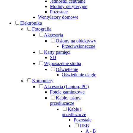
Jednostki centralne
Moduły peryferyjne
Pozostałe
Wentylatory domowe
Elektronika
Fotografia
Akcesoria
Osłony na obiektywy
Przeciwsłoneczne
Karty pamięci
SD
Wyposażenie studia
Oświetlenie
Oświetlenie ciągłe
Komputery
Akcesoria (Laptop, PC)
Fotele gamingowe
Kable, taśmy,
przedłużacze
Kable i
przedłużacze
Pozostałe
USB
A - B