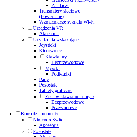
Zasilacze
Transmitery sieciowe
(PowerLine)
Wzmacniacze sygnału Wi-Fi
Urządzenia VR
Akcesoria
Urządzenia wskazujące
Joysticki
Kierownice
Klawiatury
Bezprzewodowe
Myszki
Podkładki
Pady
Pozostałe
Tablety graficzne
Zestaw klawiatura i mysz
Bezprzewodowe
Przewodowe
Konsole i automaty
Nintendo Switch
Akcesoria
Pozostałe
Akcesoria