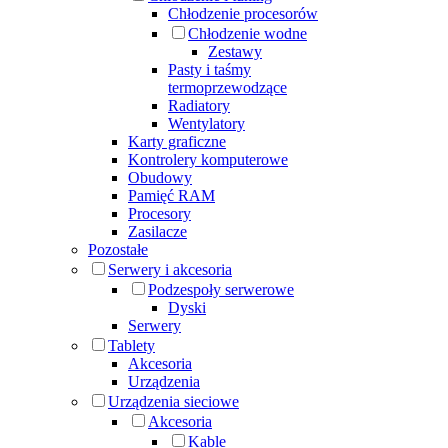
Chłodzenie procesorów
Chłodzenie wodne
Zestawy
Pasty i taśmy
termoprzewodzące
Radiatory
Wentylatory
Karty graficzne
Kontrolery komputerowe
Obudowy
Pamięć RAM
Procesory
Zasilacze
Pozostałe
Serwery i akcesoria
Podzespoły serwerowe
Dyski
Serwery
Tablety
Akcesoria
Urządzenia
Urządzenia sieciowe
Akcesoria
Kable