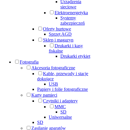
Urządzenia
sieciowe
Elektroenergetyka
Systemy
zabezpieczeń
Oferty hurtowe
Sprzęt AGD
Sklep i magazyn
Drukarki i kasy
fiskalne
Drukarki etykiet
Fotografia
Akcesoria fotograficzne
Kable, przewody i stacje
dokujące
USB
Papiery i folie fotograficzne
Karty pamięci
Czytniki i adaptery
MMC
SD
Uniwersalne
SD
Zasilanie aparatów