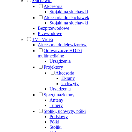
Słuchawki
Akcesoria
Stojaki na słuchawki
Akcesoria do słuchawek
Stojaki na słuchawki
Bezprzewodowe
Przewodowe
TV i Video
Akcesoria do telewizorów
Odtwarzacze HDD i
multimedialne
Urządzenia
Projektory
Akcesoria
Ekrany
Uchwyty
Urządzenia
Sprzęt naziemny
Anteny
Tunery
Stoliki, uchwyty, półki
Podstawy
Półki
Stoliki