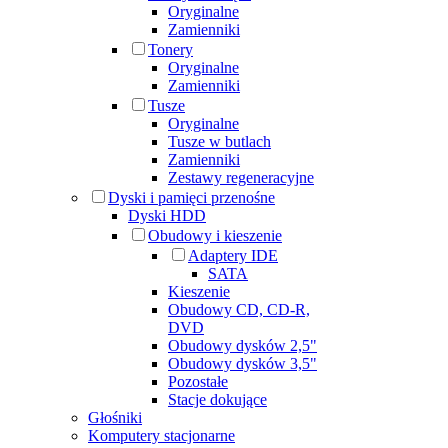
Oryginalne
Zamienniki
Tonery
Oryginalne
Zamienniki
Tusze
Oryginalne
Tusze w butlach
Zamienniki
Zestawy regeneracyjne
Dyski i pamięci przenośne
Dyski HDD
Obudowy i kieszenie
Adaptery IDE
SATA
Kieszenie
Obudowy CD, CD-R,
DVD
Obudowy dysków 2,5"
Obudowy dysków 3,5"
Pozostałe
Stacje dokujące
Głośniki
Komputery stacjonarne