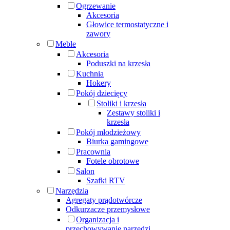
Ogrzewanie
Akcesoria
Głowice termostatyczne i
zawory
Meble
Akcesoria
Poduszki na krzesła
Kuchnia
Hokery
Pokój dziecięcy
Stoliki i krzesła
Zestawy stoliki i
krzesła
Pokój młodzieżowy
Biurka gamingowe
Pracownia
Fotele obrotowe
Salon
Szafki RTV
Narzędzia
Agregaty prądotwórcze
Odkurzacze przemysłowe
Organizacja i
przechowywanie narzędzi