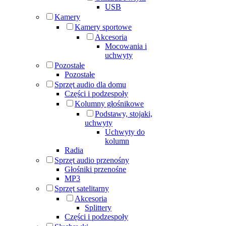
USB
Kamery
Kamery sportowe
Akcesoria
Mocowania i
uchwyty
Pozostałe
Pozostałe
Sprzęt audio dla domu
Części i podzespoły
Kolumny głośnikowe
Podstawy, stojaki,
uchwyty
Uchwyty do
kolumn
Radia
Sprzęt audio przenośny
Głośniki przenośne
MP3
Sprzęt satelitarny
Akcesoria
Splittery
Części i podzespoły