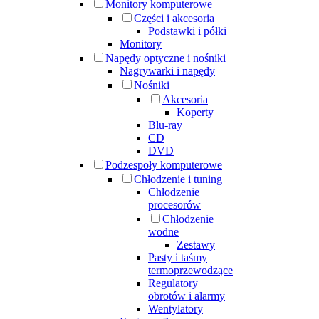
Monitory komputerowe
Części i akcesoria
Podstawki i półki
Monitory
Napędy optyczne i nośniki
Nagrywarki i napędy
Nośniki
Akcesoria
Koperty
Blu-ray
CD
DVD
Podzespoły komputerowe
Chłodzenie i tuning
Chłodzenie
procesorów
Chłodzenie
wodne
Zestawy
Pasty i taśmy
termoprzewodzące
Regulatory
obrotów i alarmy
Wentylatory