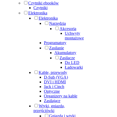
Czytniki ebooków
Czytniki
Elektronika
Elektronika
Narzędzia
Akcesoria
Uchwyty
montażowe
Programatory
Zasilanie
Akumulatory
Zasilacze
Do LED
Ładowarki
Kable, przewody
D-Sub (VGA)
DVI i HDMI
Jack i Cinch
Optyczne
Organizery na kable
Zasilające
Wtyki, gniazda,
przejściówki
Gniazda i wtyki