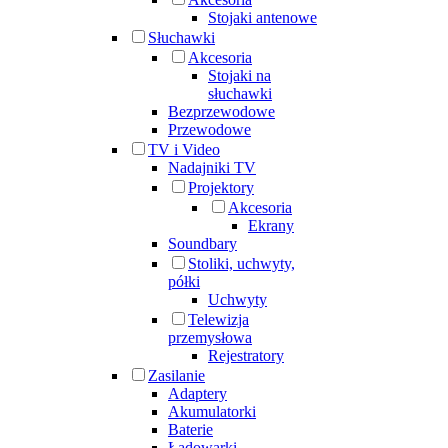
Stojaki antenowe
Słuchawki
Akcesoria
Stojaki na
słuchawki
Bezprzewodowe
Przewodowe
TV i Video
Nadajniki TV
Projektory
Akcesoria
Ekrany
Soundbary
Stoliki, uchwyty,
półki
Uchwyty
Telewizja
przemysłowa
Rejestratory
Zasilanie
Adaptery
Akumulatorki
Baterie
Ładowarki