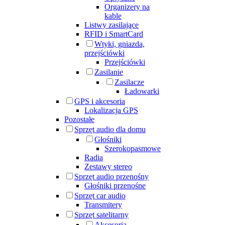
Organizery na
kable
Listwy zasilające
RFID i SmartCard
Wtyki, gniazda,
przejściówki
Przejściówki
Zasilanie
Zasilacze
Ładowarki
GPS i akcesoria
Lokalizacja GPS
Pozostałe
Sprzęt audio dla domu
Głośniki
Szerokopasmowe
Radia
Zestawy stereo
Sprzęt audio przenośny
Głośniki przenośne
Sprzęt car audio
Transmitery
Sprzęt satelitarny
Akcesoria