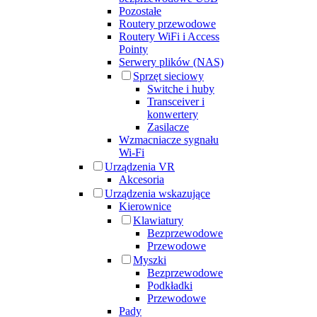
Pozostałe
Routery przewodowe
Routery WiFi i Access
Pointy
Serwery plików (NAS)
Sprzęt sieciowy
Switche i huby
Transceiver i
konwertery
Zasilacze
Wzmacniacze sygnału
Wi-Fi
Urządzenia VR
Akcesoria
Urządzenia wskazujące
Kierownice
Klawiatury
Bezprzewodowe
Przewodowe
Myszki
Bezprzewodowe
Podkładki
Przewodowe
Pady