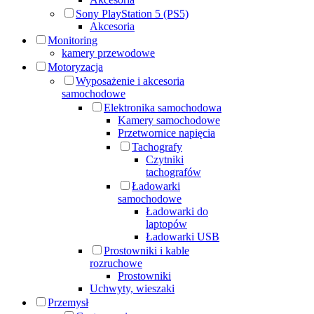
Sony PlayStation 5 (PS5)
Akcesoria
Monitoring
kamery przewodowe
Motoryzacja
Wyposażenie i akcesoria
samochodowe
Elektronika samochodowa
Kamery samochodowe
Przetwornice napięcia
Tachografy
Czytniki
tachografów
Ładowarki
samochodowe
Ładowarki do
laptopów
Ładowarki USB
Prostowniki i kable
rozruchowe
Prostowniki
Uchwyty, wieszaki
Przemysł