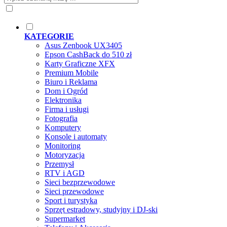
KATEGORIE
Asus Zenbook UX3405
Epson CashBack do 510 zł
Karty Graficzne XFX
Premium Mobile
Biuro i Reklama
Dom i Ogród
Elektronika
Firma i usługi
Fotografia
Komputery
Konsole i automaty
Monitoring
Motoryzacja
Przemysł
RTV i AGD
Sieci bezprzewodowe
Sieci przewodowe
Sport i turystyka
Sprzęt estradowy, studyjny i DJ-ski
Supermarket