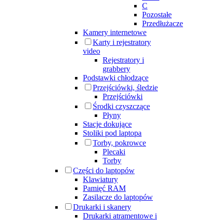
C
Pozostałe
Przedłużacze
Kamery internetowe
Karty i rejestratory
video
Rejestratory i
grabbery
Podstawki chłodzące
Przejściówki, śledzie
Przejściówki
Środki czyszczące
Płyny
Stacje dokujące
Stoliki pod laptopa
Torby, pokrowce
Plecaki
Torby
Części do laptopów
Klawiatury
Pamięć RAM
Zasilacze do laptopów
Drukarki i skanery
Drukarki atramentowe i