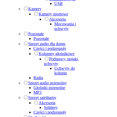
USB
Kamery
Kamery sportowe
Akcesoria
Mocowania i
uchwyty
Pozostałe
Pozostałe
Sprzęt audio dla domu
Części i podzespoły
Kolumny głośnikowe
Podstawy, stojaki,
uchwyty
Uchwyty do
kolumn
Radia
Sprzęt audio przenośny
Głośniki przenośne
MP3
Sprzęt satelitarny
Akcesoria
Splittery
Części i podzespoły