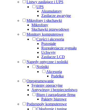
Listwy zasilające i UPS
UPS
Akumulatory
Zasilacze awaryjne
Mikrofony i słuchawki
Mikrofony
Słuchawki przewodowe
Monitory komputerowe
Części i akcesoria
Pozostałe
Rozgałęziacze sygnału
Uchwyty
Zasilacze LCD
Napędy optyczne i nośniki
Nośniki
Akcesoria
Pudełka
Oprogramowanie
Systemy operacyjne
Antywirusy i bezpieczeństwo
Biuro i zarządzanie firmą
Pakiety biurowe
Podzespoły komputerowe
Chłodzenie i tuning