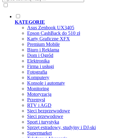
KATEGORIE
Asus Zenbook UX3405
Epson CashBack do 510 zł
Karty Graficzne XFX
Premium Mobile
Biuro i Reklama
Dom i Ogród
Elektronika
Firma i usługi
Fotografia
Komputery
Konsole i automaty
Monitoring
Motoryzacja
Przemysł
RTV i AGD
Sieci bezprzewodowe
Sieci przewodowe
Sport i turystyka
Sprzęt estradowy, studyjny i DJ-ski
Supermarket