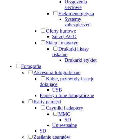
Urządzenia
sieciowe
Elektroenergetyka
Systemy
zabezpieczeń
Oferty hurtowe
Sprzęt AGD
Sklep i magazyn
Drukarki i kasy
fiskalne
Drukarki etykiet
Fotografia
Akcesoria fotograficzne
Kable, przewody i stacje
dokujące
USB
Papiery i folie fotograficzne
Karty pamięci
Czytniki i adaptery
MMC
SD
Uniwersalne
SD
Zasilanie aparatów