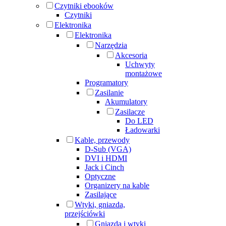
Czytniki ebooków
Czytniki
Elektronika
Elektronika
Narzędzia
Akcesoria
Uchwyty
montażowe
Programatory
Zasilanie
Akumulatory
Zasilacze
Do LED
Ładowarki
Kable, przewody
D-Sub (VGA)
DVI i HDMI
Jack i Cinch
Optyczne
Organizery na kable
Zasilające
Wtyki, gniazda,
przejściówki
Gniazda i wtyki