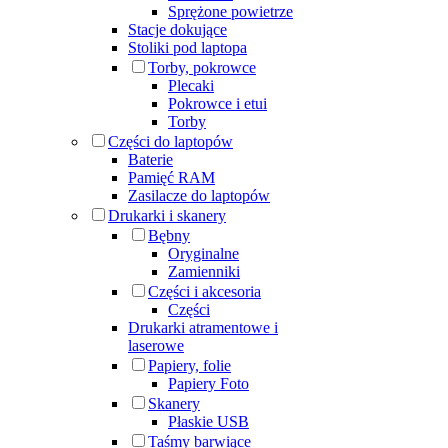
Sprężone powietrze
Stacje dokujące
Stoliki pod laptopa
Torby, pokrowce
Plecaki
Pokrowce i etui
Torby
Części do laptopów
Baterie
Pamięć RAM
Zasilacze do laptopów
Drukarki i skanery
Bębny
Oryginalne
Zamienniki
Części i akcesoria
Części
Drukarki atramentowe i
laserowe
Papiery, folie
Papiery Foto
Skanery
Płaskie USB
Taśmy barwiące