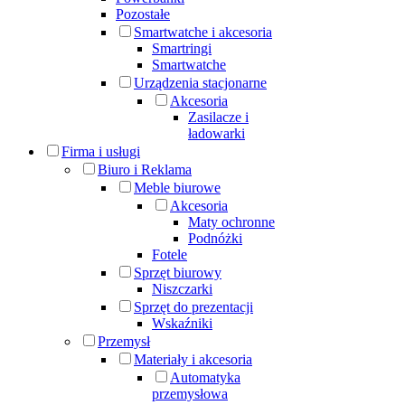
Pozostałe
Smartwatche i akcesoria
Smartringi
Smartwatche
Urządzenia stacjonarne
Akcesoria
Zasilacze i
ładowarki
Firma i usługi
Biuro i Reklama
Meble biurowe
Akcesoria
Maty ochronne
Podnóżki
Fotele
Sprzęt biurowy
Niszczarki
Sprzęt do prezentacji
Wskaźniki
Przemysł
Materiały i akcesoria
Automatyka
przemysłowa