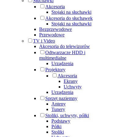
Słuchawki
Akcesoria
Stojaki na słuchawki
Akcesoria do słuchawek
Stojaki na słuchawki
Bezprzewodowe
Przewodowe
TV i Video
Akcesoria do telewizorów
Odtwarzacze HDD i
multimedialne
Urządzenia
Projektory
Akcesoria
Ekrany
Uchwyty
Urządzenia
Sprzęt naziemny
Anteny
Tunery
Stoliki, uchwyty, półki
Podstawy
Półki
Stoliki