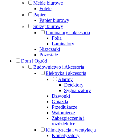
Meble biurowe
Fotele
Papier
Papier biurowy
Sprzęt biurowy
Laminatory i akcesoria
Folia
Laminatory
Niszczarki
Pozostałe
Dom i Ogród
Budownictwo i Akcesoria
Elektryka i akcesoria
Alarmy
Detektory
Sygnalizatory
Dzwonki
Gniazda
Przedłużacze
Watomierze
Zabezpieczenia i
rozdzielnice
Klimatyzacja i wentylacja
Klimatyzatory