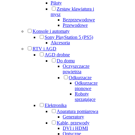
Piloty
Zestaw klawiatura i
mysz
Bezprzewodowe
Przewodowe
Konsole i automaty
Sony PlayStation 5 (PS5)
Akcesoria
RTV i AGD
AGD drobne
Do domu
Oczyszczacze
powietrza
Odkurzacze
Odkurzacze
pionowe
Roboty
sprzątające
Elektronika
Aparatura pomiarowa
Generatory
Kable, przewody
DVI i HDMI
Optyczne