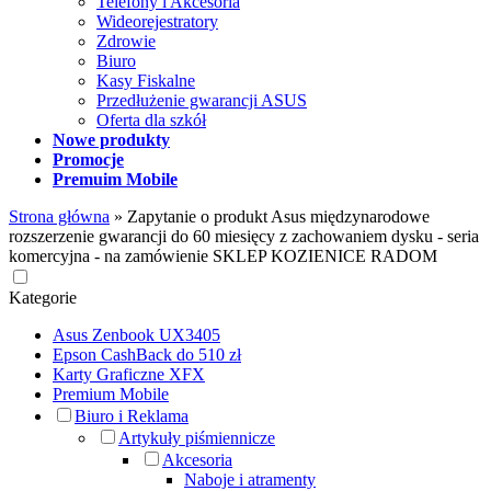
Telefony i Akcesoria
Wideorejestratory
Zdrowie
Biuro
Kasy Fiskalne
Przedłużenie gwarancji ASUS
Oferta dla szkół
Nowe produkty
Promocje
Premuim Mobile
Strona główna
»
Zapytanie o produkt Asus międzynarodowe
rozszerzenie gwarancji do 60 miesięcy z zachowaniem dysku - seria
komercyjna - na zamówienie SKLEP KOZIENICE RADOM
Kategorie
Asus Zenbook UX3405
Epson CashBack do 510 zł
Karty Graficzne XFX
Premium Mobile
Biuro i Reklama
Artykuły piśmiennicze
Akcesoria
Naboje i atramenty