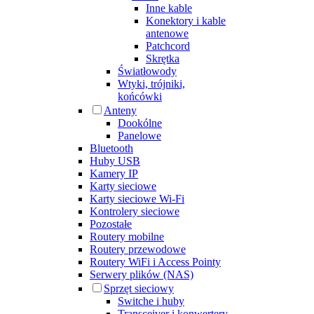
Inne kable
Konektory i kable
antenowe
Patchcord
Skrętka
Światłowody
Wtyki, trójniki,
końcówki
Anteny
Dookólne
Panelowe
Bluetooth
Huby USB
Kamery IP
Karty sieciowe
Karty sieciowe Wi-Fi
Kontrolery sieciowe
Pozostałe
Routery mobilne
Routery przewodowe
Routery WiFi i Access Pointy
Serwery plików (NAS)
Sprzęt sieciowy
Switche i huby
Transceiver i konwertery