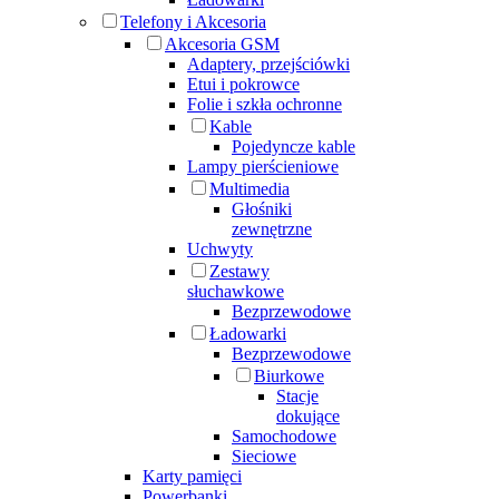
Telefony i Akcesoria
Akcesoria GSM
Adaptery, przejściówki
Etui i pokrowce
Folie i szkła ochronne
Kable
Pojedyncze kable
Lampy pierścieniowe
Multimedia
Głośniki
zewnętrzne
Uchwyty
Zestawy
słuchawkowe
Bezprzewodowe
Ładowarki
Bezprzewodowe
Biurkowe
Stacje
dokujące
Samochodowe
Sieciowe
Karty pamięci
Powerbanki