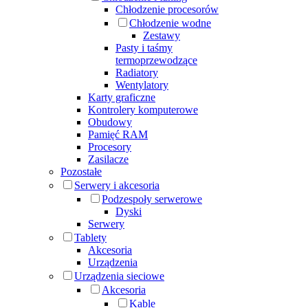
Chłodzenie procesorów
Chłodzenie wodne
Zestawy
Pasty i taśmy
termoprzewodzące
Radiatory
Wentylatory
Karty graficzne
Kontrolery komputerowe
Obudowy
Pamięć RAM
Procesory
Zasilacze
Pozostałe
Serwery i akcesoria
Podzespoły serwerowe
Dyski
Serwery
Tablety
Akcesoria
Urządzenia
Urządzenia sieciowe
Akcesoria
Kable