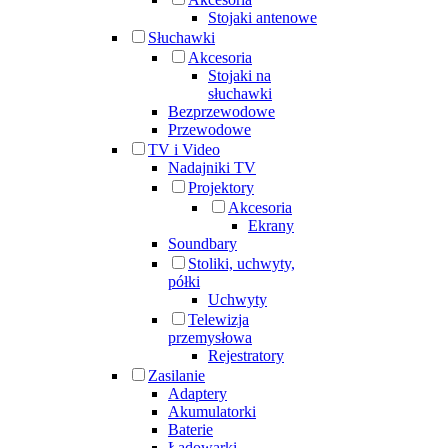
Stojaki antenowe
Słuchawki
Akcesoria
Stojaki na
słuchawki
Bezprzewodowe
Przewodowe
TV i Video
Nadajniki TV
Projektory
Akcesoria
Ekrany
Soundbary
Stoliki, uchwyty,
półki
Uchwyty
Telewizja
przemysłowa
Rejestratory
Zasilanie
Adaptery
Akumulatorki
Baterie
Ładowarki