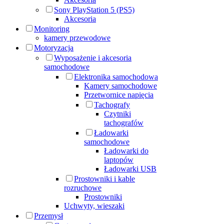
Sony PlayStation 5 (PS5)
Akcesoria
Monitoring
kamery przewodowe
Motoryzacja
Wyposażenie i akcesoria
samochodowe
Elektronika samochodowa
Kamery samochodowe
Przetwornice napięcia
Tachografy
Czytniki
tachografów
Ładowarki
samochodowe
Ładowarki do
laptopów
Ładowarki USB
Prostowniki i kable
rozruchowe
Prostowniki
Uchwyty, wieszaki
Przemysł