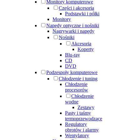
Monitory komputerowe
Części i akcesoria
Podstawki i półki
Monitory
Napędy optyczne i nośniki
Nagrywarki i napędy
Nośniki
Akcesoria
Koperty
Blu-ray
CD
DVD
Podzespoły komputerowe
Chłodzenie i tuning
Chłodzenie
procesorów
Chłodzenie
wodne
Zestawy
Pasty i taśmy
termoprzewodzące
Regulatory
obrotów i alarmy
Wentylatory