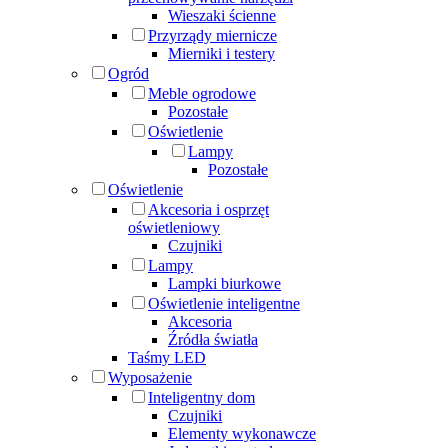
Wieszaki ścienne
Przyrządy miernicze
Mierniki i testery
Ogród
Meble ogrodowe
Pozostałe
Oświetlenie
Lampy
Pozostałe
Oświetlenie
Akcesoria i osprzęt
oświetleniowy
Czujniki
Lampy
Lampki biurkowe
Oświetlenie inteligentne
Akcesoria
Źródła światła
Taśmy LED
Wyposażenie
Inteligentny dom
Czujniki
Elementy wykonawcze