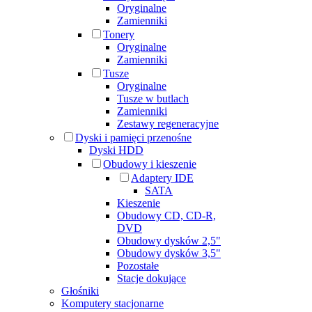
Oryginalne
Zamienniki
Tonery
Oryginalne
Zamienniki
Tusze
Oryginalne
Tusze w butlach
Zamienniki
Zestawy regeneracyjne
Dyski i pamięci przenośne
Dyski HDD
Obudowy i kieszenie
Adaptery IDE
SATA
Kieszenie
Obudowy CD, CD-R,
DVD
Obudowy dysków 2,5"
Obudowy dysków 3,5"
Pozostałe
Stacje dokujące
Głośniki
Komputery stacjonarne