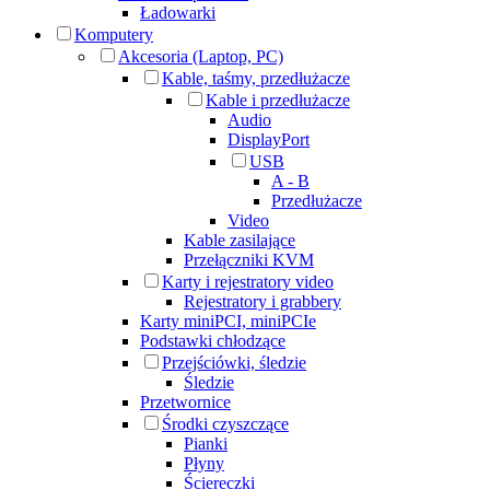
Ładowarki
Komputery
Akcesoria (Laptop, PC)
Kable, taśmy, przedłużacze
Kable i przedłużacze
Audio
DisplayPort
USB
A - B
Przedłużacze
Video
Kable zasilające
Przełączniki KVM
Karty i rejestratory video
Rejestratory i grabbery
Karty miniPCI, miniPCIe
Podstawki chłodzące
Przejściówki, śledzie
Śledzie
Przetwornice
Środki czyszczące
Pianki
Płyny
Ściereczki