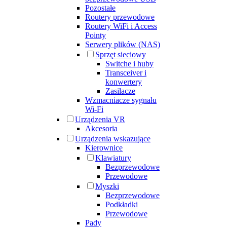
Pozostałe
Routery przewodowe
Routery WiFi i Access
Pointy
Serwery plików (NAS)
Sprzęt sieciowy
Switche i huby
Transceiver i
konwertery
Zasilacze
Wzmacniacze sygnału
Wi-Fi
Urządzenia VR
Akcesoria
Urządzenia wskazujące
Kierownice
Klawiatury
Bezprzewodowe
Przewodowe
Myszki
Bezprzewodowe
Podkładki
Przewodowe
Pady