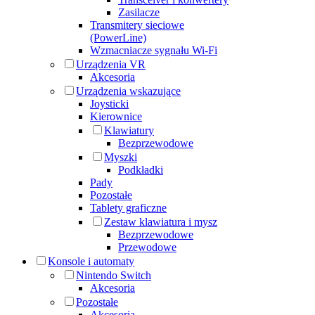
Zasilacze
Transmitery sieciowe
(PowerLine)
Wzmacniacze sygnału Wi-Fi
Urządzenia VR
Akcesoria
Urządzenia wskazujące
Joysticki
Kierownice
Klawiatury
Bezprzewodowe
Myszki
Podkładki
Pady
Pozostałe
Tablety graficzne
Zestaw klawiatura i mysz
Bezprzewodowe
Przewodowe
Konsole i automaty
Nintendo Switch
Akcesoria
Pozostałe
Akcesoria