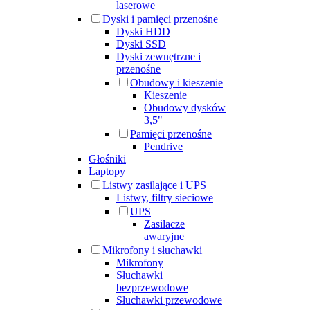
laserowe
Dyski i pamięci przenośne
Dyski HDD
Dyski SSD
Dyski zewnętrzne i
przenośne
Obudowy i kieszenie
Kieszenie
Obudowy dysków
3,5"
Pamięci przenośne
Pendrive
Głośniki
Laptopy
Listwy zasilające i UPS
Listwy, filtry sieciowe
UPS
Zasilacze
awaryjne
Mikrofony i słuchawki
Mikrofony
Słuchawki
bezprzewodowe
Słuchawki przewodowe