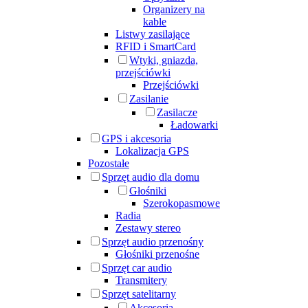
Organizery na
kable
Listwy zasilające
RFID i SmartCard
Wtyki, gniazda,
przejściówki
Przejściówki
Zasilanie
Zasilacze
Ładowarki
GPS i akcesoria
Lokalizacja GPS
Pozostałe
Sprzęt audio dla domu
Głośniki
Szerokopasmowe
Radia
Zestawy stereo
Sprzęt audio przenośny
Głośniki przenośne
Sprzęt car audio
Transmitery
Sprzęt satelitarny
Akcesoria