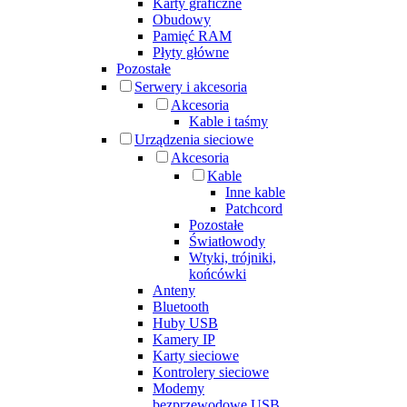
Karty graficzne
Obudowy
Pamięć RAM
Płyty główne
Pozostałe
Serwery i akcesoria
Akcesoria
Kable i taśmy
Urządzenia sieciowe
Akcesoria
Kable
Inne kable
Patchcord
Pozostałe
Światłowody
Wtyki, trójniki,
końcówki
Anteny
Bluetooth
Huby USB
Kamery IP
Karty sieciowe
Kontrolery sieciowe
Modemy
bezprzewodowe USB