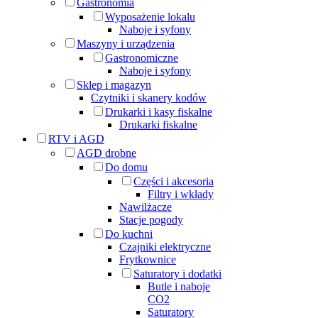
Gastronomia
Wyposażenie lokalu
Naboje i syfony
Maszyny i urządzenia
Gastronomiczne
Naboje i syfony
Sklep i magazyn
Czytniki i skanery kodów
Drukarki i kasy fiskalne
Drukarki fiskalne
RTV i AGD
AGD drobne
Do domu
Części i akcesoria
Filtry i wkłady
Nawilżacze
Stacje pogody
Do kuchni
Czajniki elektryczne
Frytkownice
Saturatory i dodatki
Butle i naboje
CO2
Saturatory