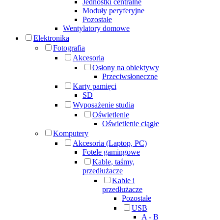
Jednostki centralne
Moduły peryferyjne
Pozostałe
Wentylatory domowe
Elektronika
Fotografia
Akcesoria
Osłony na obiektywy
Przeciwsłoneczne
Karty pamięci
SD
Wyposażenie studia
Oświetlenie
Oświetlenie ciągłe
Komputery
Akcesoria (Laptop, PC)
Fotele gamingowe
Kable, taśmy,
przedłużacze
Kable i
przedłużacze
Pozostałe
USB
A - B