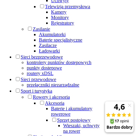
Uchwyty
Telewizja przemysłowa
Kamery
Monitory
Rejestratory
Zasilanie
Akumulatorki
Baterie specjalistyczne
Zasilacze
Ładowarki
Sieci bezprzewodowe
kontrolery punktów dostępowych
punkty dostępowe
routery xDSL
Sieci przewodowe
przełączniki niezarządzalne
Sport i turystyka
Rowery i akcesoria
Akcesoria
Baterie i akumulatory
rowerowe
Sprzęt postojowy
Wieszaki, uchwyty
na rower