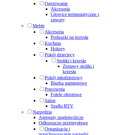
Ogrzewanie
Akcesoria
Głowice termostatyczne i
zawory
Meble
Akcesoria
Poduszki na krzesła
Kuchnia
Hokery
Pokój dziecięcy
Stoliki i krzesła
Zestawy stoliki i
krzesła
Pokój młodzieżowy
Biurka gamingowe
Pracownia
Fotele obrotowe
Salon
Szafki RTV
Narzędzia
Agregaty prądotwórcze
Odkurzacze przemysłowe
Organizacja i
przechowywanie narzędzi