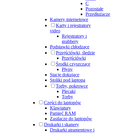
C
Pozostałe
Przedłużacze
Kamery internetowe
Karty i rejestratory
video
Rejestratory i
grabbery
Podstawki chłodzące
Przejściówki, śledzie
Przejściówki
Środki czyszczące
Płyny
Stacje dokujące
Stoliki pod laptopa
Torby, pokrowce
Plecaki
Torby
Części do laptopów
Klawiatury
Pamięć RAM
Zasilacze do laptopów
Drukarki i skanery
Drukarki atramentowe i