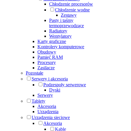
Chłodzenie procesorów
Chłodzenie wodne
Zestawy
Pasty i taśmy
termoprzewodzące
Radiatory
Wentylatory
Karty graficzne
Kontrolery komputerowe
Obudowy
Pamięć RAM
Procesory
Zasilacze
Pozostałe
Serwery i akcesoria
Podzespoły serwerowe
Dyski
Serwery
Tablety
Akcesoria
Urządzenia
Urządzenia sieciowe
Akcesoria
Kable