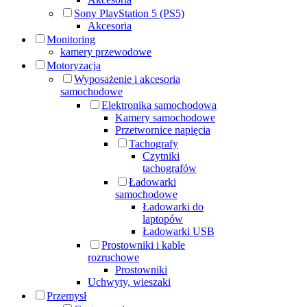
Sony PlayStation 5 (PS5)
Akcesoria
Monitoring
kamery przewodowe
Motoryzacja
Wyposażenie i akcesoria
samochodowe
Elektronika samochodowa
Kamery samochodowe
Przetwornice napięcia
Tachografy
Czytniki
tachografów
Ładowarki
samochodowe
Ładowarki do
laptopów
Ładowarki USB
Prostowniki i kable
rozruchowe
Prostowniki
Uchwyty, wieszaki
Przemysł