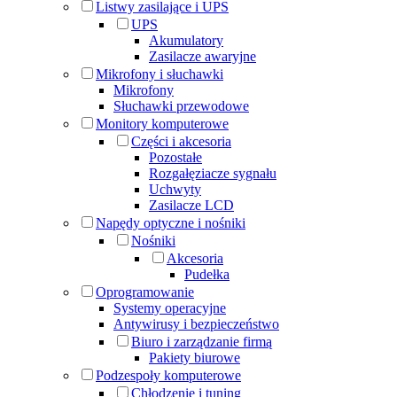
Listwy zasilające i UPS
UPS
Akumulatory
Zasilacze awaryjne
Mikrofony i słuchawki
Mikrofony
Słuchawki przewodowe
Monitory komputerowe
Części i akcesoria
Pozostałe
Rozgałęziacze sygnału
Uchwyty
Zasilacze LCD
Napędy optyczne i nośniki
Nośniki
Akcesoria
Pudełka
Oprogramowanie
Systemy operacyjne
Antywirusy i bezpieczeństwo
Biuro i zarządzanie firmą
Pakiety biurowe
Podzespoły komputerowe
Chłodzenie i tuning