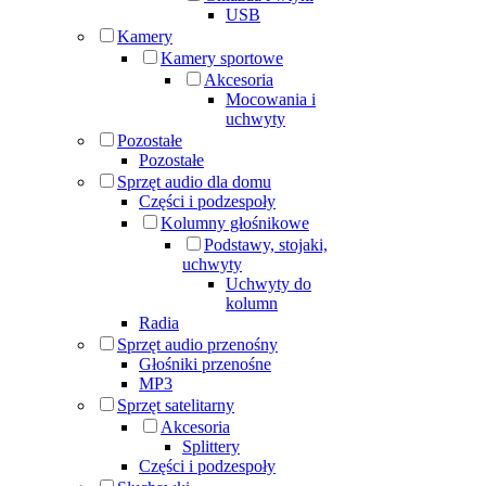
USB
Kamery
Kamery sportowe
Akcesoria
Mocowania i
uchwyty
Pozostałe
Pozostałe
Sprzęt audio dla domu
Części i podzespoły
Kolumny głośnikowe
Podstawy, stojaki,
uchwyty
Uchwyty do
kolumn
Radia
Sprzęt audio przenośny
Głośniki przenośne
MP3
Sprzęt satelitarny
Akcesoria
Splittery
Części i podzespoły