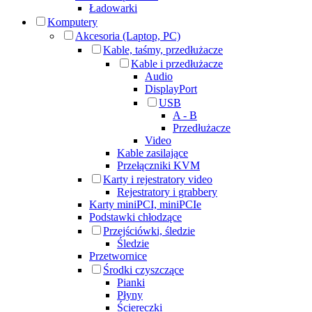
Ładowarki
Komputery
Akcesoria (Laptop, PC)
Kable, taśmy, przedłużacze
Kable i przedłużacze
Audio
DisplayPort
USB
A - B
Przedłużacze
Video
Kable zasilające
Przełączniki KVM
Karty i rejestratory video
Rejestratory i grabbery
Karty miniPCI, miniPCIe
Podstawki chłodzące
Przejściówki, śledzie
Śledzie
Przetwornice
Środki czyszczące
Pianki
Płyny
Ściereczki