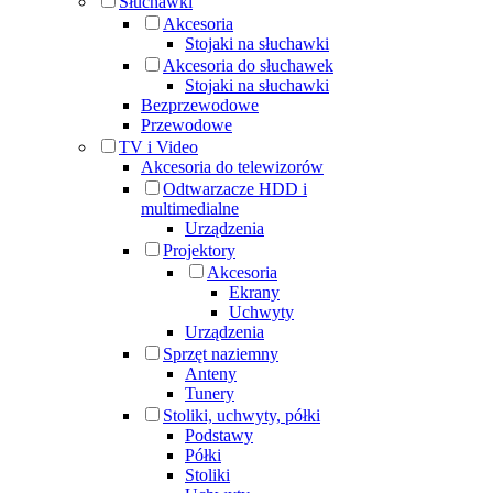
Słuchawki
Akcesoria
Stojaki na słuchawki
Akcesoria do słuchawek
Stojaki na słuchawki
Bezprzewodowe
Przewodowe
TV i Video
Akcesoria do telewizorów
Odtwarzacze HDD i
multimedialne
Urządzenia
Projektory
Akcesoria
Ekrany
Uchwyty
Urządzenia
Sprzęt naziemny
Anteny
Tunery
Stoliki, uchwyty, półki
Podstawy
Półki
Stoliki