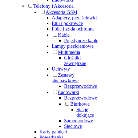
Telefony i Akcesoria
Akcesoria GSM
Adaptery, przejściówki
Etui i pokrowce
Folie i szkła ochronne
Kable
Pojedyncze kable
Lampy pierścieniowe
Multimedia
Głośniki
zewnętrzne
Uchwyty
Zestawy
słuchawkowe
Bezprzewodowe
Ładowarki
Bezprzewodowe
Biurkowe
Stacje
dokujące
Samochodowe
Sieciowe
Karty pamięci
Powerbanki