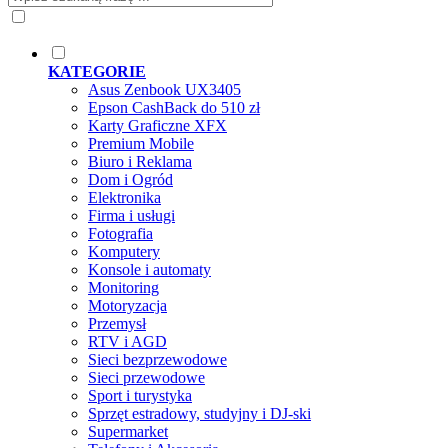
KATEGORIE
Asus Zenbook UX3405
Epson CashBack do 510 zł
Karty Graficzne XFX
Premium Mobile
Biuro i Reklama
Dom i Ogród
Elektronika
Firma i usługi
Fotografia
Komputery
Konsole i automaty
Monitoring
Motoryzacja
Przemysł
RTV i AGD
Sieci bezprzewodowe
Sieci przewodowe
Sport i turystyka
Sprzęt estradowy, studyjny i DJ-ski
Supermarket