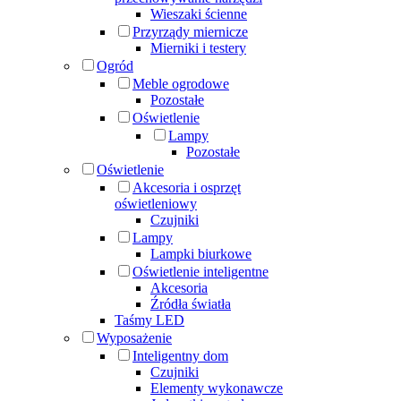
Wieszaki ścienne
Przyrządy miernicze
Mierniki i testery
Ogród
Meble ogrodowe
Pozostałe
Oświetlenie
Lampy
Pozostałe
Oświetlenie
Akcesoria i osprzęt
oświetleniowy
Czujniki
Lampy
Lampki biurkowe
Oświetlenie inteligentne
Akcesoria
Źródła światła
Taśmy LED
Wyposażenie
Inteligentny dom
Czujniki
Elementy wykonawcze