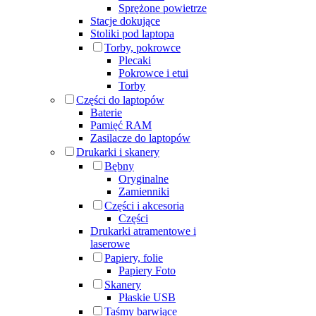
Sprężone powietrze
Stacje dokujące
Stoliki pod laptopa
Torby, pokrowce
Plecaki
Pokrowce i etui
Torby
Części do laptopów
Baterie
Pamięć RAM
Zasilacze do laptopów
Drukarki i skanery
Bębny
Oryginalne
Zamienniki
Części i akcesoria
Części
Drukarki atramentowe i
laserowe
Papiery, folie
Papiery Foto
Skanery
Płaskie USB
Taśmy barwiące