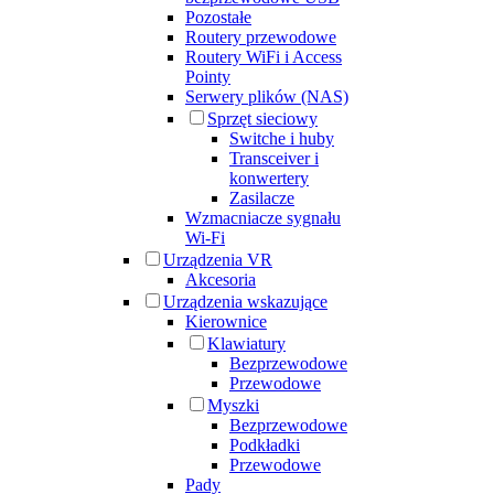
Pozostałe
Routery przewodowe
Routery WiFi i Access
Pointy
Serwery plików (NAS)
Sprzęt sieciowy
Switche i huby
Transceiver i
konwertery
Zasilacze
Wzmacniacze sygnału
Wi-Fi
Urządzenia VR
Akcesoria
Urządzenia wskazujące
Kierownice
Klawiatury
Bezprzewodowe
Przewodowe
Myszki
Bezprzewodowe
Podkładki
Przewodowe
Pady