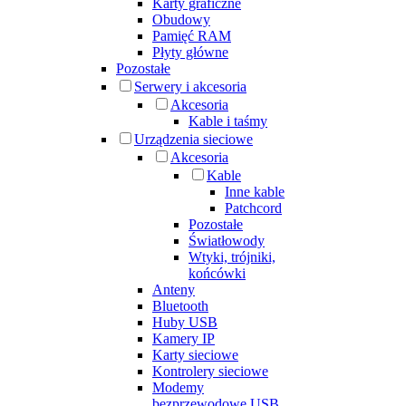
Karty graficzne
Obudowy
Pamięć RAM
Płyty główne
Pozostałe
Serwery i akcesoria
Akcesoria
Kable i taśmy
Urządzenia sieciowe
Akcesoria
Kable
Inne kable
Patchcord
Pozostałe
Światłowody
Wtyki, trójniki,
końcówki
Anteny
Bluetooth
Huby USB
Kamery IP
Karty sieciowe
Kontrolery sieciowe
Modemy
bezprzewodowe USB