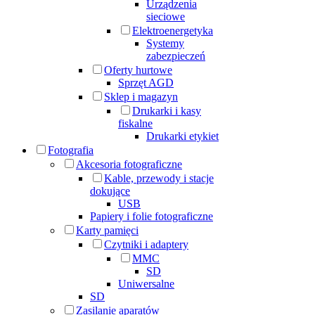
Urządzenia
sieciowe
Elektroenergetyka
Systemy
zabezpieczeń
Oferty hurtowe
Sprzęt AGD
Sklep i magazyn
Drukarki i kasy
fiskalne
Drukarki etykiet
Fotografia
Akcesoria fotograficzne
Kable, przewody i stacje
dokujące
USB
Papiery i folie fotograficzne
Karty pamięci
Czytniki i adaptery
MMC
SD
Uniwersalne
SD
Zasilanie aparatów