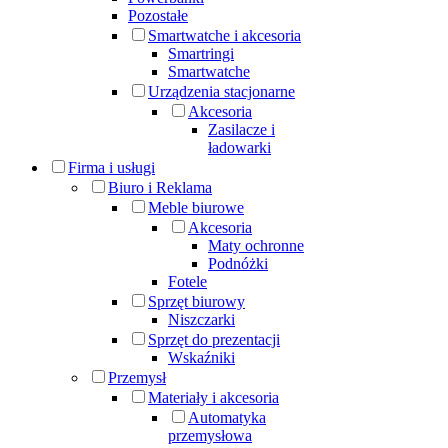
Pozostałe
Smartwatche i akcesoria
Smartringi
Smartwatche
Urządzenia stacjonarne
Akcesoria
Zasilacze i
ładowarki
Firma i usługi
Biuro i Reklama
Meble biurowe
Akcesoria
Maty ochronne
Podnóżki
Fotele
Sprzęt biurowy
Niszczarki
Sprzęt do prezentacji
Wskaźniki
Przemysł
Materiały i akcesoria
Automatyka
przemysłowa