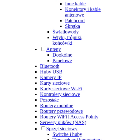
Inne kable
Konektory i kable
antenowe
Patchcord
Skrętka
Światłowody
Wtyki, trójniki,
końcówki
Anteny
Dookólne
Panelowe
Bluetooth
Huby USB
Kamery IP
Karty sieciowe
Karty sieciowe Wi-Fi
Kontrolery sieciowe
Pozostałe
Routery mobilne
Routery przewodowe
Routery WiFi i Access Pointy
Serwery plików (NAS)
Sprzęt sieciowy
Switche i huby
Transceiver i konwertery