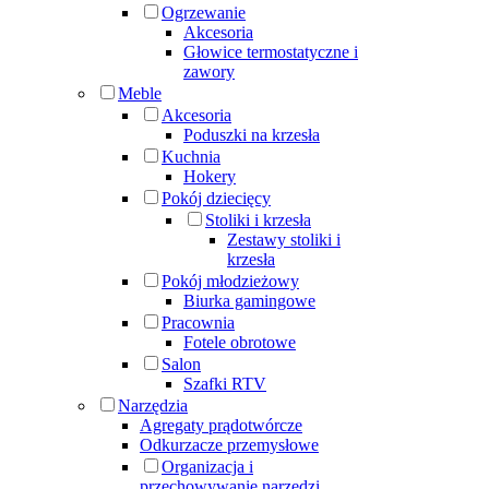
Ogrzewanie
Akcesoria
Głowice termostatyczne i
zawory
Meble
Akcesoria
Poduszki na krzesła
Kuchnia
Hokery
Pokój dziecięcy
Stoliki i krzesła
Zestawy stoliki i
krzesła
Pokój młodzieżowy
Biurka gamingowe
Pracownia
Fotele obrotowe
Salon
Szafki RTV
Narzędzia
Agregaty prądotwórcze
Odkurzacze przemysłowe
Organizacja i
przechowywanie narzędzi