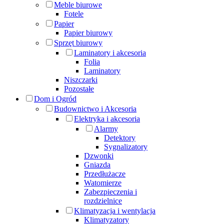
Meble biurowe
Fotele
Papier
Papier biurowy
Sprzęt biurowy
Laminatory i akcesoria
Folia
Laminatory
Niszczarki
Pozostałe
Dom i Ogród
Budownictwo i Akcesoria
Elektryka i akcesoria
Alarmy
Detektory
Sygnalizatory
Dzwonki
Gniazda
Przedłużacze
Watomierze
Zabezpieczenia i
rozdzielnice
Klimatyzacja i wentylacja
Klimatyzatory