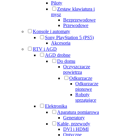
Piloty
Zestaw klawiatura i
mysz
Bezprzewodowe
Przewodowe
Konsole i automaty
Sony PlayStation 5 (PS5)
Akcesoria
RTV i AGD
AGD drobne
Do domu
Oczyszczacze
powietrza
Odkurzacze
Odkurzacze
pionowe
Roboty
sprzątające
Elektronika
Aparatura pomiarowa
Generatory
Kable, przewody
DVI i HDMI
Optyczne