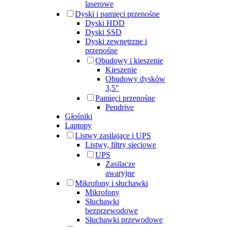
laserowe
Dyski i pamięci przenośne
Dyski HDD
Dyski SSD
Dyski zewnętrzne i
przenośne
Obudowy i kieszenie
Kieszenie
Obudowy dysków
3,5"
Pamięci przenośne
Pendrive
Głośniki
Laptopy
Listwy zasilające i UPS
Listwy, filtry sieciowe
UPS
Zasilacze
awaryjne
Mikrofony i słuchawki
Mikrofony
Słuchawki
bezprzewodowe
Słuchawki przewodowe