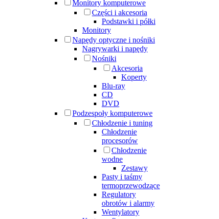
Monitory komputerowe
Części i akcesoria
Podstawki i półki
Monitory
Napędy optyczne i nośniki
Nagrywarki i napędy
Nośniki
Akcesoria
Koperty
Blu-ray
CD
DVD
Podzespoły komputerowe
Chłodzenie i tuning
Chłodzenie
procesorów
Chłodzenie
wodne
Zestawy
Pasty i taśmy
termoprzewodzące
Regulatory
obrotów i alarmy
Wentylatory