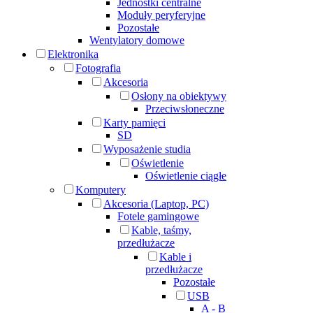
Jednostki centralne
Moduły peryferyjne
Pozostałe
Wentylatory domowe
Elektronika
Fotografia
Akcesoria
Osłony na obiektywy
Przeciwsłoneczne
Karty pamięci
SD
Wyposażenie studia
Oświetlenie
Oświetlenie ciągłe
Komputery
Akcesoria (Laptop, PC)
Fotele gamingowe
Kable, taśmy,
przedłużacze
Kable i
przedłużacze
Pozostałe
USB
A - B