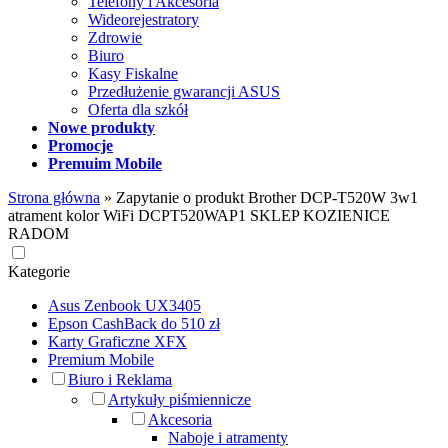
Telefony i Akcesoria
Wideorejestratory
Zdrowie
Biuro
Kasy Fiskalne
Przedłużenie gwarancji ASUS
Oferta dla szkół
Nowe produkty
Promocje
Premuim Mobile
Strona główna
»
Zapytanie o produkt Brother DCP-T520W 3w1
atrament kolor WiFi DCPT520WAP1 SKLEP KOZIENICE
RADOM
Kategorie
Asus Zenbook UX3405
Epson CashBack do 510 zł
Karty Graficzne XFX
Premium Mobile
Biuro i Reklama
Artykuły piśmiennicze
Akcesoria
Naboje i atramenty