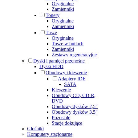
Oryginalne
Zamienniki
Tonery
Oryginalne
Zamienniki
Tusze
Oryginalne
Tusze w butlach
Zamienniki
Zestawy regeneracyjne
Dyski i pamięci przenośne
Dyski HDD
Obudowy i kieszenie
Adaptery IDE
SATA
Kieszenie
Obudowy CD, CD-R,
DVD
Obudowy dysków 2,5"
Obudowy dysków 3,5"
Pozostałe
Stacje dokujące
Głośniki
Komputery stacjonarne