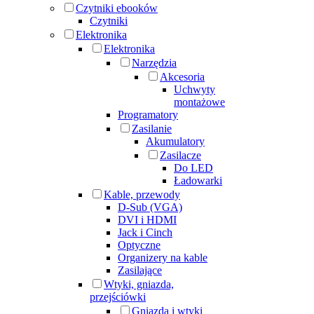
Czytniki ebooków
Czytniki
Elektronika
Elektronika
Narzędzia
Akcesoria
Uchwyty
montażowe
Programatory
Zasilanie
Akumulatory
Zasilacze
Do LED
Ładowarki
Kable, przewody
D-Sub (VGA)
DVI i HDMI
Jack i Cinch
Optyczne
Organizery na kable
Zasilające
Wtyki, gniazda,
przejściówki
Gniazda i wtyki