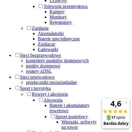
Uchwyty
Telewizja przemysłowa
Kamery
Monitory
Rejestratory
Zasilanie
Akumulatorki
Baterie specjalistyczne
Zasilacze
Ładowarki
Sieci bezprzewodowe
kontrolery punktów dostępowych
punkty dostępowe
routery xDSL
Sieci przewodowe
przełączniki niezarządzalne
Sport i turystyka
Rowery i akcesoria
Akcesoria
Baterie i akumulatory
rowerowe
Sprzęt postojowy
Wieszaki, uchwyty
na rower