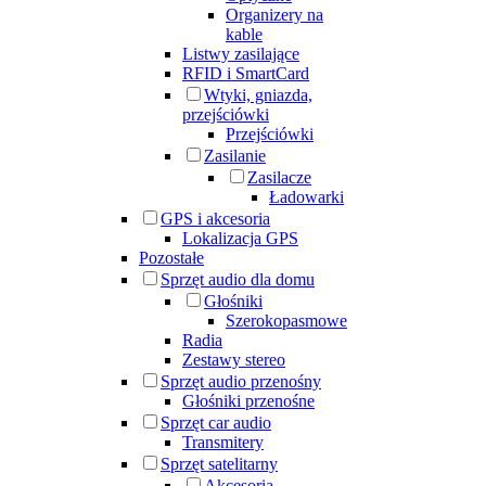
Organizery na
kable
Listwy zasilające
RFID i SmartCard
Wtyki, gniazda,
przejściówki
Przejściówki
Zasilanie
Zasilacze
Ładowarki
GPS i akcesoria
Lokalizacja GPS
Pozostałe
Sprzęt audio dla domu
Głośniki
Szerokopasmowe
Radia
Zestawy stereo
Sprzęt audio przenośny
Głośniki przenośne
Sprzęt car audio
Transmitery
Sprzęt satelitarny
Akcesoria