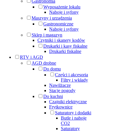
Gastronomia
Wyposażenie lokalu
Naboje i syfony
Maszyny i urządzenia
Gastronomiczne
Naboje i syfony
Sklep i magazyn
Czytniki i skanery kodów
Drukarki i kasy fiskalne
Drukarki fiskalne
RTV i AGD
AGD drobne
Do domu
Części i akcesoria
Filtry i wkłady
Nawilżacze
Stacje pogody
Do kuchni
Czajniki elektryczne
Frytkownice
Saturatory i dodatki
Butle i naboje
CO2
Saturatory