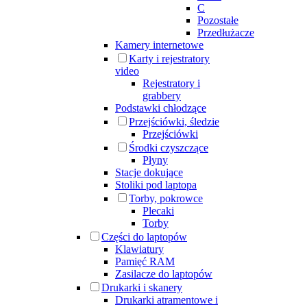
C
Pozostałe
Przedłużacze
Kamery internetowe
Karty i rejestratory
video
Rejestratory i
grabbery
Podstawki chłodzące
Przejściówki, śledzie
Przejściówki
Środki czyszczące
Płyny
Stacje dokujące
Stoliki pod laptopa
Torby, pokrowce
Plecaki
Torby
Części do laptopów
Klawiatury
Pamięć RAM
Zasilacze do laptopów
Drukarki i skanery
Drukarki atramentowe i