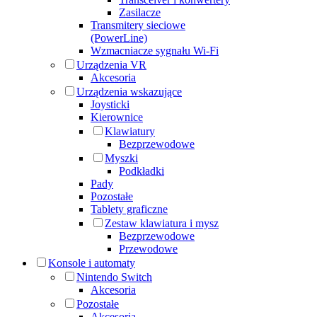
Zasilacze
Transmitery sieciowe
(PowerLine)
Wzmacniacze sygnału Wi-Fi
Urządzenia VR
Akcesoria
Urządzenia wskazujące
Joysticki
Kierownice
Klawiatury
Bezprzewodowe
Myszki
Podkładki
Pady
Pozostałe
Tablety graficzne
Zestaw klawiatura i mysz
Bezprzewodowe
Przewodowe
Konsole i automaty
Nintendo Switch
Akcesoria
Pozostałe
Akcesoria