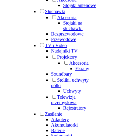
Stojaki antenowe
Słuchawki
Akcesoria
Stojaki na
słuchawki
Bezprzewodowe
Przewodowe
TV i Video
Nadajniki TV
Projektory
Akcesoria
Ekrany
Soundbary
Stoliki, uchwyty,
półki
Uchwyty
Telewizja
przemysłowa
Rejestratory
Zasilanie
Adaptery
Akumulatorki
Baterie
Ładowarki