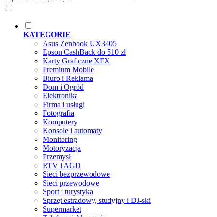
KATEGORIE
Asus Zenbook UX3405
Epson CashBack do 510 zł
Karty Graficzne XFX
Premium Mobile
Biuro i Reklama
Dom i Ogród
Elektronika
Firma i usługi
Fotografia
Komputery
Konsole i automaty
Monitoring
Motoryzacja
Przemysł
RTV i AGD
Sieci bezprzewodowe
Sieci przewodowe
Sport i turystyka
Sprzęt estradowy, studyjny i DJ-ski
Supermarket