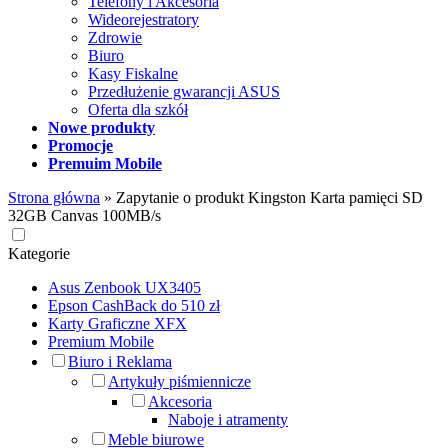
Telefony i Akcesoria
Wideorejestratory
Zdrowie
Biuro
Kasy Fiskalne
Przedłużenie gwarancji ASUS
Oferta dla szkół
Nowe produkty
Promocje
Premuim Mobile
Strona główna
»
Zapytanie o produkt Kingston Karta pamięci SD
32GB Canvas 100MB/s
Kategorie
Asus Zenbook UX3405
Epson CashBack do 510 zł
Karty Graficzne XFX
Premium Mobile
Biuro i Reklama
Artykuły piśmiennicze
Akcesoria
Naboje i atramenty
Meble biurowe