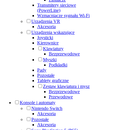
Transmitery sieciowe
(PowerLine)
Wzmacniacze sygnału Wi-Fi
Urządzenia VR
Akcesoria
Urządzenia wskazujące
Joysticki
Kierownice
Klawiatury
Bezprzewodowe
Myszki
Podkładki
Pady
Pozostałe
Tablety graficzne
Zestaw klawiatura i mysz
Bezprzewodowe
Przewodowe
Konsole i automaty
Nintendo Switch
Akcesoria
Pozostałe
Akcesoria