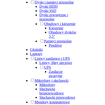
Dyski i pamięci przenośne
Dyski HDD
Dyski SSD
Dyski zewnętrzne i
przenośne
Obudowy i kieszenie
Kieszenie
Obudowy dysków
3,5"
Pamięci przenośne
Pendrive
Głośniki
Laptopy
Listwy zasilające i UPS
Listwy, filtry sieciowe
UPS
Zasilacze
awaryjne
Mikrofony i słuchawki
Mikrofony
Słuchawki
bezprzewodowe
Słuchawki przewodowe
Monitory komputerowe