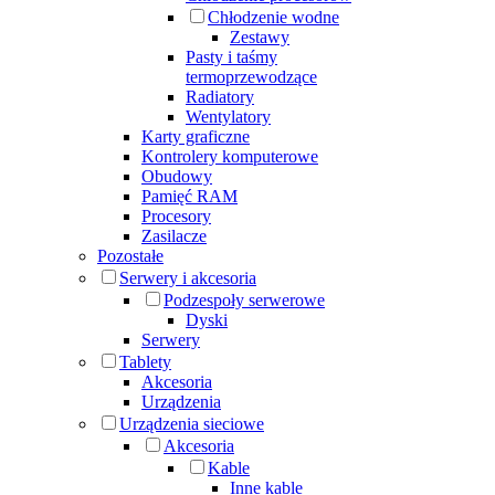
Chłodzenie wodne
Zestawy
Pasty i taśmy
termoprzewodzące
Radiatory
Wentylatory
Karty graficzne
Kontrolery komputerowe
Obudowy
Pamięć RAM
Procesory
Zasilacze
Pozostałe
Serwery i akcesoria
Podzespoły serwerowe
Dyski
Serwery
Tablety
Akcesoria
Urządzenia
Urządzenia sieciowe
Akcesoria
Kable
Inne kable