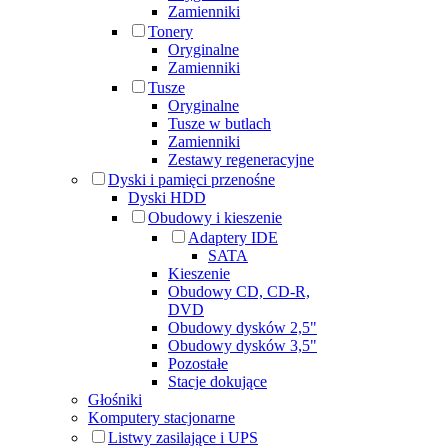
Zamienniki
Tonery
Oryginalne
Zamienniki
Tusze
Oryginalne
Tusze w butlach
Zamienniki
Zestawy regeneracyjne
Dyski i pamięci przenośne
Dyski HDD
Obudowy i kieszenie
Adaptery IDE
SATA
Kieszenie
Obudowy CD, CD-R,
DVD
Obudowy dysków 2,5"
Obudowy dysków 3,5"
Pozostałe
Stacje dokujące
Głośniki
Komputery stacjonarne
Listwy zasilające i UPS