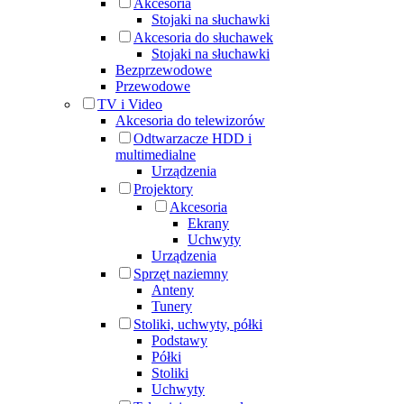
Akcesoria
Stojaki na słuchawki
Akcesoria do słuchawek
Stojaki na słuchawki
Bezprzewodowe
Przewodowe
TV i Video
Akcesoria do telewizorów
Odtwarzacze HDD i
multimedialne
Urządzenia
Projektory
Akcesoria
Ekrany
Uchwyty
Urządzenia
Sprzęt naziemny
Anteny
Tunery
Stoliki, uchwyty, półki
Podstawy
Półki
Stoliki
Uchwyty