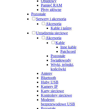
Obudowy
Pamięć RAM
Płyty główne
Pozostałe
Serwery i akcesoria
Akcesoria
Kable i taśmy
Urządzenia sieciowe
Akcesoria
Kable
Inne kable
Patchcord
Pozostałe
Światłowody
Wtyki, trójniki,
końcówki
Anteny
Bluetooth
Huby USB
Kamery IP
Karty sieciowe
Kontrolery sieciowe
Modemy
bezprzewodowe USB
Pozostałe