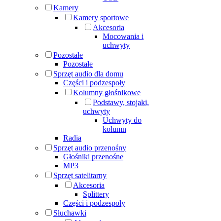
Kamery
Kamery sportowe
Akcesoria
Mocowania i
uchwyty
Pozostałe
Pozostałe
Sprzęt audio dla domu
Części i podzespoły
Kolumny głośnikowe
Podstawy, stojaki,
uchwyty
Uchwyty do
kolumn
Radia
Sprzęt audio przenośny
Głośniki przenośne
MP3
Sprzęt satelitarny
Akcesoria
Splittery
Części i podzespoły
Słuchawki