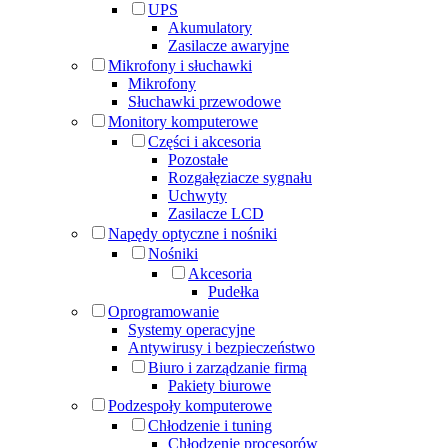
UPS
Akumulatory
Zasilacze awaryjne
Mikrofony i słuchawki
Mikrofony
Słuchawki przewodowe
Monitory komputerowe
Części i akcesoria
Pozostałe
Rozgałęziacze sygnału
Uchwyty
Zasilacze LCD
Napędy optyczne i nośniki
Nośniki
Akcesoria
Pudełka
Oprogramowanie
Systemy operacyjne
Antywirusy i bezpieczeństwo
Biuro i zarządzanie firmą
Pakiety biurowe
Podzespoły komputerowe
Chłodzenie i tuning
Chłodzenie procesorów