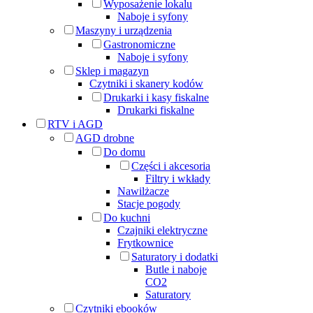
Wyposażenie lokalu
Naboje i syfony
Maszyny i urządzenia
Gastronomiczne
Naboje i syfony
Sklep i magazyn
Czytniki i skanery kodów
Drukarki i kasy fiskalne
Drukarki fiskalne
RTV i AGD
AGD drobne
Do domu
Części i akcesoria
Filtry i wkłady
Nawilżacze
Stacje pogody
Do kuchni
Czajniki elektryczne
Frytkownice
Saturatory i dodatki
Butle i naboje
CO2
Saturatory
Czytniki ebooków