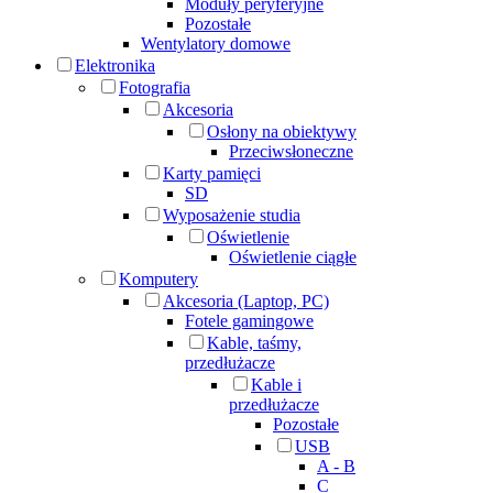
Moduły peryferyjne
Pozostałe
Wentylatory domowe
Elektronika
Fotografia
Akcesoria
Osłony na obiektywy
Przeciwsłoneczne
Karty pamięci
SD
Wyposażenie studia
Oświetlenie
Oświetlenie ciągłe
Komputery
Akcesoria (Laptop, PC)
Fotele gamingowe
Kable, taśmy,
przedłużacze
Kable i
przedłużacze
Pozostałe
USB
A - B
C