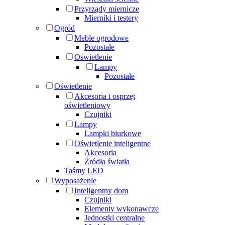
Przyrządy miernicze
Mierniki i testery
Ogród
Meble ogrodowe
Pozostałe
Oświetlenie
Lampy
Pozostałe
Oświetlenie
Akcesoria i osprzęt
oświetleniowy
Czujniki
Lampy
Lampki biurkowe
Oświetlenie inteligentne
Akcesoria
Źródła światła
Taśmy LED
Wyposażenie
Inteligentny dom
Czujniki
Elementy wykonawcze
Jednostki centralne