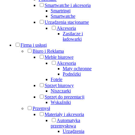
Smartwatche i akcesoria
Smartringi
Smartwatche
Urządzenia stacjonarne
Akcesoria
Zasilacze i
ładowarki
Firma i usługi
Biuro i Reklama
Meble biurowe
Akcesoria
Maty ochronne
Podnóżki
Fotele
Sprzęt biurowy
Niszczarki
Sprzęt do prezentacji
Wskaźniki
Przemysł
Materiały i akcesoria
Automatyka
przemysłowa
Urządzenia