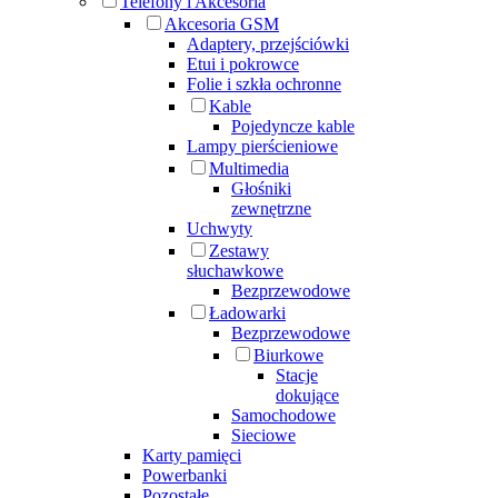
Telefony i Akcesoria
Akcesoria GSM
Adaptery, przejściówki
Etui i pokrowce
Folie i szkła ochronne
Kable
Pojedyncze kable
Lampy pierścieniowe
Multimedia
Głośniki
zewnętrzne
Uchwyty
Zestawy
słuchawkowe
Bezprzewodowe
Ładowarki
Bezprzewodowe
Biurkowe
Stacje
dokujące
Samochodowe
Sieciowe
Karty pamięci
Powerbanki
Pozostałe