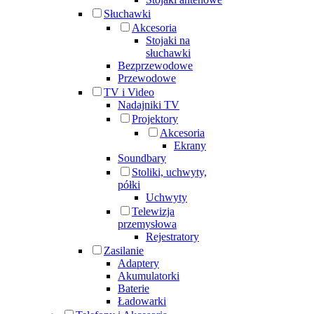
Słuchawki
Akcesoria
Stojaki na
słuchawki
Bezprzewodowe
Przewodowe
TV i Video
Nadajniki TV
Projektory
Akcesoria
Ekrany
Soundbary
Stoliki, uchwyty,
półki
Uchwyty
Telewizja
przemysłowa
Rejestratory
Zasilanie
Adaptery
Akumulatorki
Baterie
Ładowarki