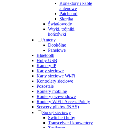
Konektory i kable
antenowe
Patchcord
Skrętka
Światłowody
Wtyki, trójniki,
końcówki
Anteny
Dookólne
Panelowe
Bluetooth
Huby USB
Kamery IP
Karty sieciowe
Karty sieciowe Wi-Fi
Kontrolery sieciowe
Pozostałe
Routery mobilne
Routery przewodowe
Routery WiFi i Access Pointy
Serwery plików (NAS)
Sprzęt sieciowy
Switche i huby
Transceiver i konwertery
Zasilacze