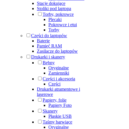
Stacje dokujące
Stoliki pod laptopa
Torby, pokrowce
Plecaki
Pokrowce i etui
Torby
Części do laptopów
Baterie
Pamięć RAM
Zasilacze do laptopów
Drukarki i skanery
Bębny
Oryginalne
Zamienniki
Części i akcesoria
Części
Drukarki atramentowe i
laserowe
Papiery, folie
Papiery Foto
Skanery
Płaskie USB
Taśmy barwiące
Oryginalne