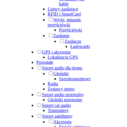
kable
Listwy zasilające
RFID i SmartCard
Wtyki, gniazda,
przejściówki
Przejściówki
Zasilanie
Zasilacze
Ładowarki
GPS i akcesoria
Lokalizacja GPS
Pozostałe
Sprzęt audio dla domu
Głośniki
Szerokopasmowe
Radia
Zestawy stereo
Sprzęt audio przenośny
Głośniki przenośne
Sprzęt car audio
Transmitery
Sprzęt satelitarny
Akcesoria
Stojaki antenowe