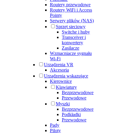
Routery przewodowe
Routery WiFi i Access
Pointy
Serwery plików (NAS)
Sprzęt sieciowy
Switche i huby
Transceiver i
konwertery
Zasilacze
Wzmacniacze sygnału
Wi-Fi
Urządzenia VR
Akcesoria
Urządzenia wskazujące
Kierownice
Klawiatury
Bezprzewodowe
Przewodowe
Myszki
Bezprzewodowe
Podkładki
Przewodowe
Pady
Piloty