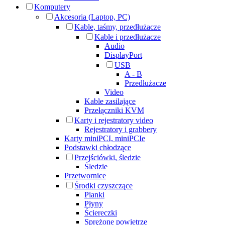
Komputery
Akcesoria (Laptop, PC)
Kable, taśmy, przedłużacze
Kable i przedłużacze
Audio
DisplayPort
USB
A - B
Przedłużacze
Video
Kable zasilające
Przełączniki KVM
Karty i rejestratory video
Rejestratory i grabbery
Karty miniPCI, miniPCIe
Podstawki chłodzące
Przejściówki, śledzie
Śledzie
Przetwornice
Środki czyszczące
Pianki
Płyny
Ściereczki
Sprężone powietrze