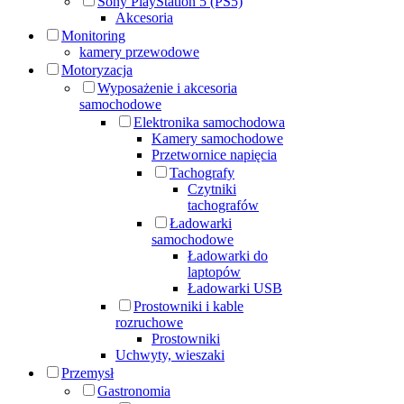
Sony PlayStation 5 (PS5)
Akcesoria
Monitoring
kamery przewodowe
Motoryzacja
Wyposażenie i akcesoria
samochodowe
Elektronika samochodowa
Kamery samochodowe
Przetwornice napięcia
Tachografy
Czytniki
tachografów
Ładowarki
samochodowe
Ładowarki do
laptopów
Ładowarki USB
Prostowniki i kable
rozruchowe
Prostowniki
Uchwyty, wieszaki
Przemysł
Gastronomia