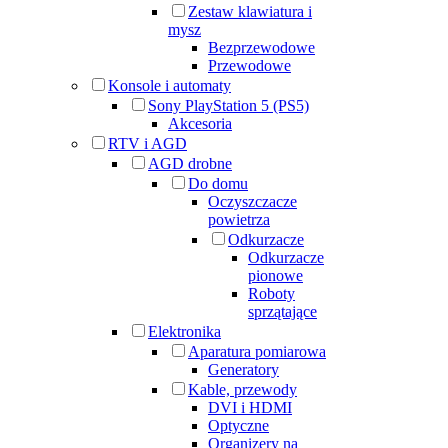
Zestaw klawiatura i
mysz
Bezprzewodowe
Przewodowe
Konsole i automaty
Sony PlayStation 5 (PS5)
Akcesoria
RTV i AGD
AGD drobne
Do domu
Oczyszczacze
powietrza
Odkurzacze
Odkurzacze
pionowe
Roboty
sprzątające
Elektronika
Aparatura pomiarowa
Generatory
Kable, przewody
DVI i HDMI
Optyczne
Organizery na