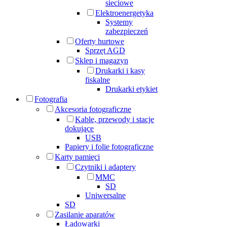
sieciowe
Elektroenergetyka
Systemy
zabezpieczeń
Oferty hurtowe
Sprzęt AGD
Sklep i magazyn
Drukarki i kasy
fiskalne
Drukarki etykiet
Fotografia
Akcesoria fotograficzne
Kable, przewody i stacje
dokujące
USB
Papiery i folie fotograficzne
Karty pamięci
Czytniki i adaptery
MMC
SD
Uniwersalne
SD
Zasilanie aparatów
Ładowarki