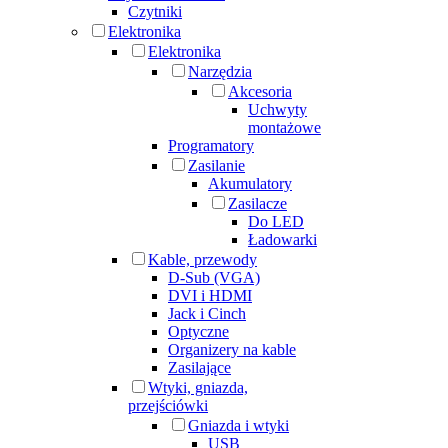
Czytniki
Elektronika
Elektronika
Narzędzia
Akcesoria
Uchwyty
montażowe
Programatory
Zasilanie
Akumulatory
Zasilacze
Do LED
Ładowarki
Kable, przewody
D-Sub (VGA)
DVI i HDMI
Jack i Cinch
Optyczne
Organizery na kable
Zasilające
Wtyki, gniazda,
przejściówki
Gniazda i wtyki
USB