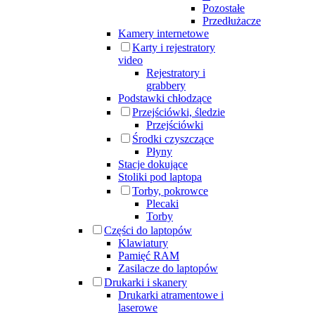
Pozostałe
Przedłużacze
Kamery internetowe
Karty i rejestratory
video
Rejestratory i
grabbery
Podstawki chłodzące
Przejściówki, śledzie
Przejściówki
Środki czyszczące
Płyny
Stacje dokujące
Stoliki pod laptopa
Torby, pokrowce
Plecaki
Torby
Części do laptopów
Klawiatury
Pamięć RAM
Zasilacze do laptopów
Drukarki i skanery
Drukarki atramentowe i
laserowe