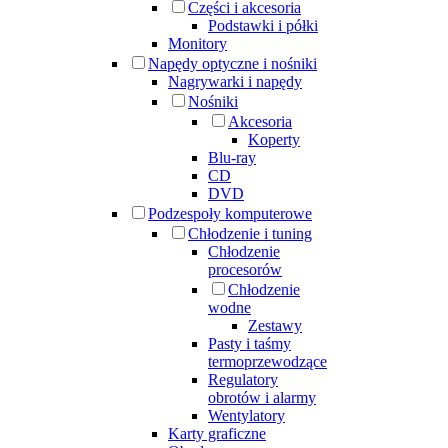
Części i akcesoria
Podstawki i półki
Monitory
Napędy optyczne i nośniki
Nagrywarki i napędy
Nośniki
Akcesoria
Koperty
Blu-ray
CD
DVD
Podzespoły komputerowe
Chłodzenie i tuning
Chłodzenie
procesorów
Chłodzenie
wodne
Zestawy
Pasty i taśmy
termoprzewodzące
Regulatory
obrotów i alarmy
Wentylatory
Karty graficzne