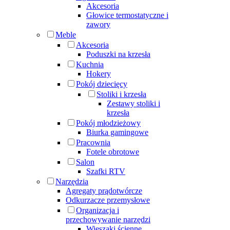
Akcesoria
Głowice termostatyczne i
zawory
Meble
Akcesoria
Poduszki na krzesła
Kuchnia
Hokery
Pokój dziecięcy
Stoliki i krzesła
Zestawy stoliki i
krzesła
Pokój młodzieżowy
Biurka gamingowe
Pracownia
Fotele obrotowe
Salon
Szafki RTV
Narzędzia
Agregaty prądotwórcze
Odkurzacze przemysłowe
Organizacja i
przechowywanie narzędzi
Wieszaki ścienne