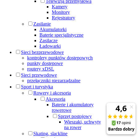
Telewizja przemysłowa
Kamery
Monitory
Rejestratory
Zasilanie
Akumulatorki
Baterie specjalistyczne
Zasilacze
Ładowarki
Sieci bezprzewodowe
kontrolery punktów dostępowych
punkty dostępowe
routery xDSL
Sieci przewodowe
przełączniki niezarządzalne
Sport i turystyka
Rowery i akcesoria
Akcesoria
Baterie i akumulatory
rowerowe
Sprzęt postojowy
Wieszaki, uchwyty
na rower
Skating, slackline