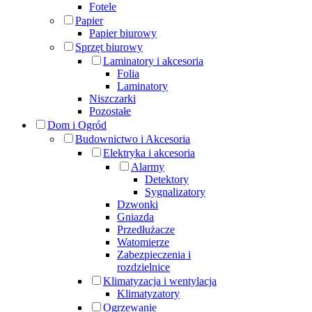
Fotele
Papier
Papier biurowy
Sprzęt biurowy
Laminatory i akcesoria
Folia
Laminatory
Niszczarki
Pozostałe
Dom i Ogród
Budownictwo i Akcesoria
Elektryka i akcesoria
Alarmy
Detektory
Sygnalizatory
Dzwonki
Gniazda
Przedłużacze
Watomierze
Zabezpieczenia i
rozdzielnice
Klimatyzacja i wentylacja
Klimatyzatory
Ogrzewanie