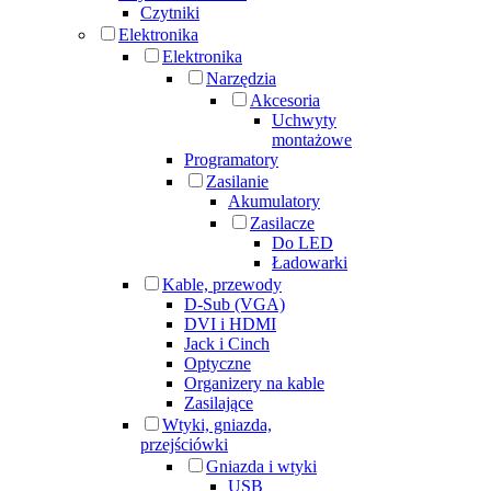
Czytniki
Elektronika
Elektronika
Narzędzia
Akcesoria
Uchwyty
montażowe
Programatory
Zasilanie
Akumulatory
Zasilacze
Do LED
Ładowarki
Kable, przewody
D-Sub (VGA)
DVI i HDMI
Jack i Cinch
Optyczne
Organizery na kable
Zasilające
Wtyki, gniazda,
przejściówki
Gniazda i wtyki
USB