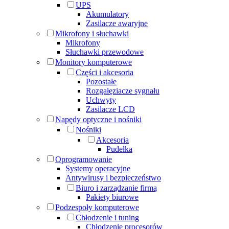
UPS
Akumulatory
Zasilacze awaryjne
Mikrofony i słuchawki
Mikrofony
Słuchawki przewodowe
Monitory komputerowe
Części i akcesoria
Pozostałe
Rozgałęziacze sygnału
Uchwyty
Zasilacze LCD
Napędy optyczne i nośniki
Nośniki
Akcesoria
Pudełka
Oprogramowanie
Systemy operacyjne
Antywirusy i bezpieczeństwo
Biuro i zarządzanie firmą
Pakiety biurowe
Podzespoły komputerowe
Chłodzenie i tuning
Chłodzenie procesorów