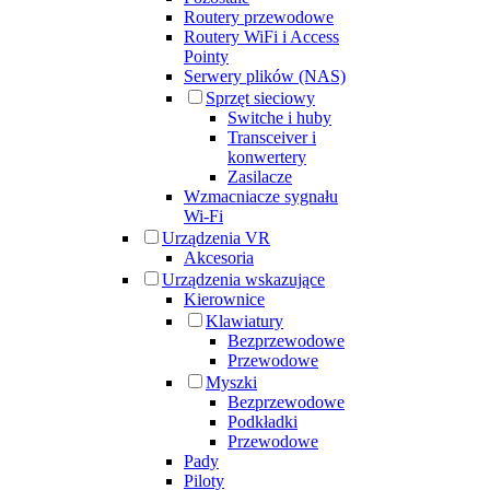
Routery przewodowe
Routery WiFi i Access
Pointy
Serwery plików (NAS)
Sprzęt sieciowy
Switche i huby
Transceiver i
konwertery
Zasilacze
Wzmacniacze sygnału
Wi-Fi
Urządzenia VR
Akcesoria
Urządzenia wskazujące
Kierownice
Klawiatury
Bezprzewodowe
Przewodowe
Myszki
Bezprzewodowe
Podkładki
Przewodowe
Pady
Piloty