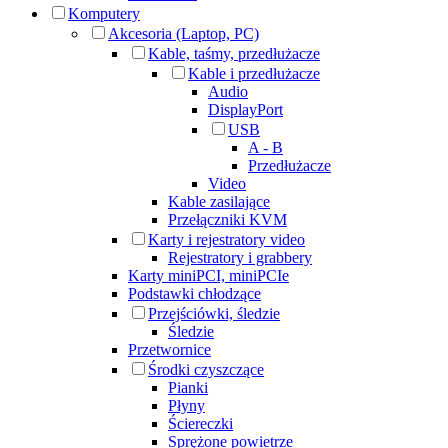
Komputery
Akcesoria (Laptop, PC)
Kable, taśmy, przedłużacze
Kable i przedłużacze
Audio
DisplayPort
USB
A - B
Przedłużacze
Video
Kable zasilające
Przełączniki KVM
Karty i rejestratory video
Rejestratory i grabbery
Karty miniPCI, miniPCIe
Podstawki chłodzące
Przejściówki, śledzie
Śledzie
Przetwornice
Środki czyszczące
Pianki
Płyny
Ściereczki
Sprężone powietrze