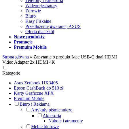
Telefony i Akcesoria
Wideorejestratory
Zdrowie
Biuro
Kasy Fiskalne
Przedłużenie gwarancji ASUS
Oferta dla szkół
Nowe produkty
Promocje
Premuim Mobile
Strona główna
»
Zapytanie o produkt I-tec USB-C dual HDMI
Video Adapter 2x HDMI 4K
Kategorie
Asus Zenbook UX3405
Epson CashBack do 510 zł
Karty Graficzne XFX
Premium Mobile
Biuro i Reklama
Artykuły piśmiennicze
Akcesoria
Naboje i atramenty
Meble biurowe