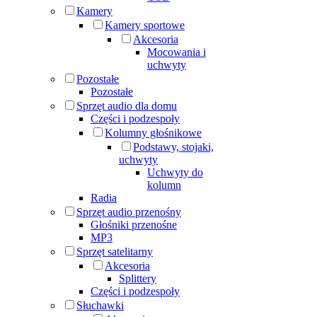
Kamery
Kamery sportowe
Akcesoria
Mocowania i
uchwyty
Pozostałe
Pozostałe
Sprzęt audio dla domu
Części i podzespoły
Kolumny głośnikowe
Podstawy, stojaki,
uchwyty
Uchwyty do
kolumn
Radia
Sprzęt audio przenośny
Głośniki przenośne
MP3
Sprzęt satelitarny
Akcesoria
Splittery
Części i podzespoły
Słuchawki