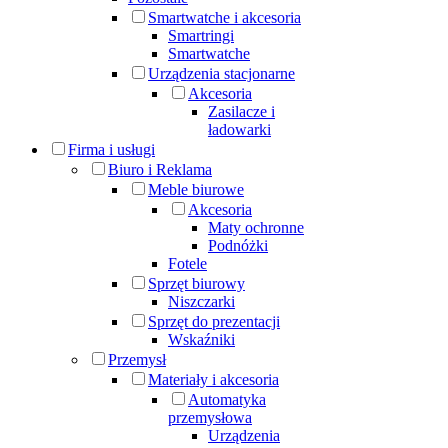
Smartwatche i akcesoria
Smartringi
Smartwatche
Urządzenia stacjonarne
Akcesoria
Zasilacze i
ładowarki
Firma i usługi
Biuro i Reklama
Meble biurowe
Akcesoria
Maty ochronne
Podnóżki
Fotele
Sprzęt biurowy
Niszczarki
Sprzęt do prezentacji
Wskaźniki
Przemysł
Materiały i akcesoria
Automatyka
przemysłowa
Urządzenia