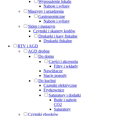
Wyposażenie lokalu
Naboje i syfony
Maszyny i urządzenia
Gastronomiczne
Naboje i syfony
Sklep i magazyn
Czytniki i skanery kodów
Drukarki i kasy fiskalne
Drukarki fiskalne
RTV i AGD
AGD drobne
Do domu
Części i akcesoria
Filtry i wkłady
Nawilżacze
Stacje pogody
Do kuchni
Czajniki elektryczne
Frytkownice
Saturatory i dodatki
Butle i naboje
CO2
Saturatory
Czytniki ebooków