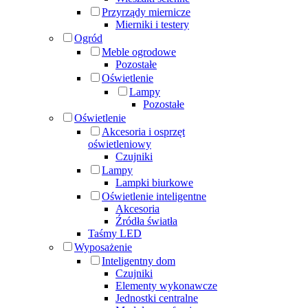
Przyrządy miernicze
Mierniki i testery
Ogród
Meble ogrodowe
Pozostałe
Oświetlenie
Lampy
Pozostałe
Oświetlenie
Akcesoria i osprzęt
oświetleniowy
Czujniki
Lampy
Lampki biurkowe
Oświetlenie inteligentne
Akcesoria
Źródła światła
Taśmy LED
Wyposażenie
Inteligentny dom
Czujniki
Elementy wykonawcze
Jednostki centralne