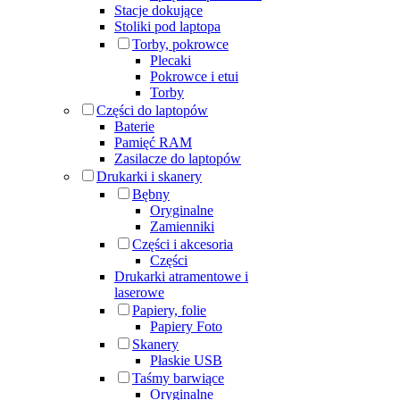
Stacje dokujące
Stoliki pod laptopa
Torby, pokrowce
Plecaki
Pokrowce i etui
Torby
Części do laptopów
Baterie
Pamięć RAM
Zasilacze do laptopów
Drukarki i skanery
Bębny
Oryginalne
Zamienniki
Części i akcesoria
Części
Drukarki atramentowe i
laserowe
Papiery, folie
Papiery Foto
Skanery
Płaskie USB
Taśmy barwiące
Oryginalne