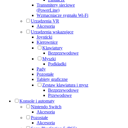
Transmitery sieciowe
(PowerLine)
Wzmacniacze sygnału Wi-Fi
Urządzenia VR
Akcesoria
Urządzenia wskazujące
Joysticki
Kierownice
Klawiatury
Bezprzewodowe
Myszki
Podkładki
Pady
Pozostałe
Tablety graficzne
Zestaw klawiatura i mysz
Bezprzewodowe
Przewodowe
Konsole i automaty
Nintendo Switch
Akcesoria
Pozostałe
Akcesoria