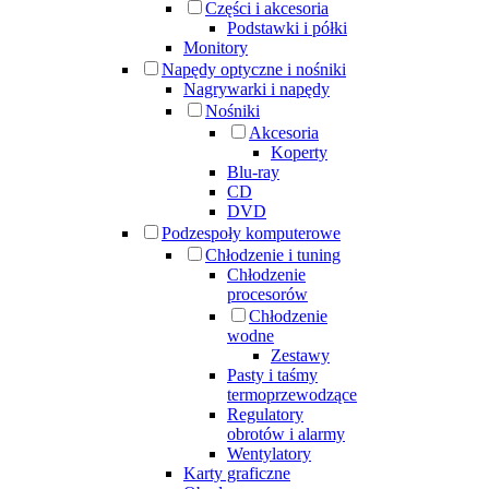
Części i akcesoria
Podstawki i półki
Monitory
Napędy optyczne i nośniki
Nagrywarki i napędy
Nośniki
Akcesoria
Koperty
Blu-ray
CD
DVD
Podzespoły komputerowe
Chłodzenie i tuning
Chłodzenie
procesorów
Chłodzenie
wodne
Zestawy
Pasty i taśmy
termoprzewodzące
Regulatory
obrotów i alarmy
Wentylatory
Karty graficzne