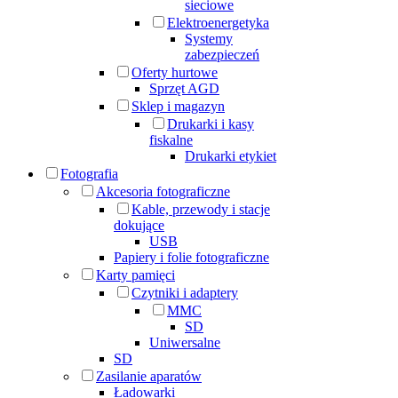
sieciowe
Elektroenergetyka
Systemy
zabezpieczeń
Oferty hurtowe
Sprzęt AGD
Sklep i magazyn
Drukarki i kasy
fiskalne
Drukarki etykiet
Fotografia
Akcesoria fotograficzne
Kable, przewody i stacje
dokujące
USB
Papiery i folie fotograficzne
Karty pamięci
Czytniki i adaptery
MMC
SD
Uniwersalne
SD
Zasilanie aparatów
Ładowarki