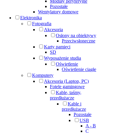
Moduły peryferyjne
Pozostałe
Wentylatory domowe
Elektronika
Fotografia
Akcesoria
Osłony na obiektywy
Przeciwsłoneczne
Karty pamięci
SD
Wyposażenie studia
Oświetlenie
Oświetlenie ciągłe
Komputery
Akcesoria (Laptop, PC)
Fotele gamingowe
Kable, taśmy,
przedłużacze
Kable i
przedłużacze
Pozostałe
USB
A - B
C