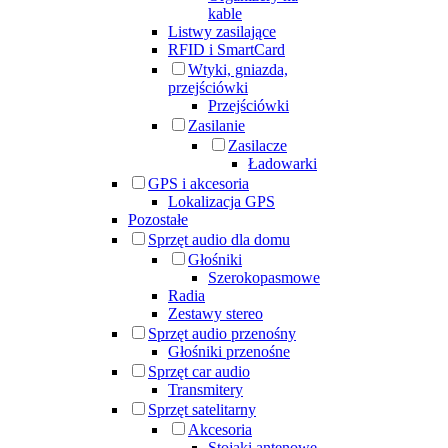
kable
Listwy zasilające
RFID i SmartCard
Wtyki, gniazda,
przejściówki
Przejściówki
Zasilanie
Zasilacze
Ładowarki
GPS i akcesoria
Lokalizacja GPS
Pozostałe
Sprzęt audio dla domu
Głośniki
Szerokopasmowe
Radia
Zestawy stereo
Sprzęt audio przenośny
Głośniki przenośne
Sprzęt car audio
Transmitery
Sprzęt satelitarny
Akcesoria
Stojaki antenowe