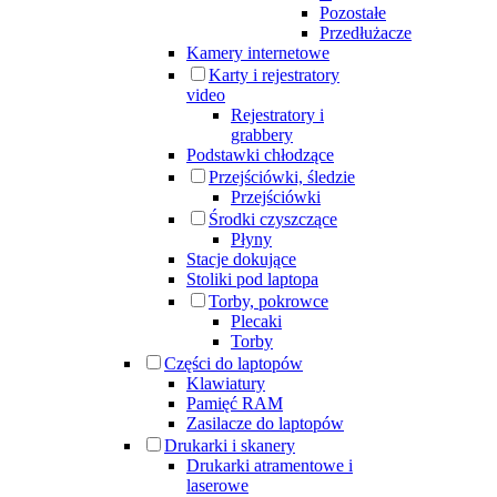
Pozostałe
Przedłużacze
Kamery internetowe
Karty i rejestratory
video
Rejestratory i
grabbery
Podstawki chłodzące
Przejściówki, śledzie
Przejściówki
Środki czyszczące
Płyny
Stacje dokujące
Stoliki pod laptopa
Torby, pokrowce
Plecaki
Torby
Części do laptopów
Klawiatury
Pamięć RAM
Zasilacze do laptopów
Drukarki i skanery
Drukarki atramentowe i
laserowe