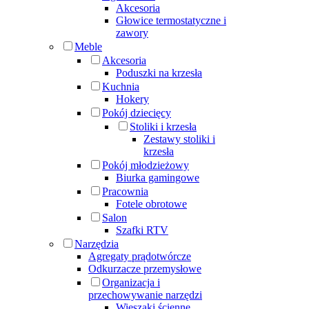
Akcesoria
Głowice termostatyczne i
zawory
Meble
Akcesoria
Poduszki na krzesła
Kuchnia
Hokery
Pokój dziecięcy
Stoliki i krzesła
Zestawy stoliki i
krzesła
Pokój młodzieżowy
Biurka gamingowe
Pracownia
Fotele obrotowe
Salon
Szafki RTV
Narzędzia
Agregaty prądotwórcze
Odkurzacze przemysłowe
Organizacja i
przechowywanie narzędzi
Wieszaki ścienne