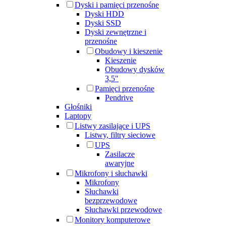
Dyski i pamięci przenośne
Dyski HDD
Dyski SSD
Dyski zewnętrzne i
przenośne
Obudowy i kieszenie
Kieszenie
Obudowy dysków
3,5"
Pamięci przenośne
Pendrive
Głośniki
Laptopy
Listwy zasilające i UPS
Listwy, filtry sieciowe
UPS
Zasilacze
awaryjne
Mikrofony i słuchawki
Mikrofony
Słuchawki
bezprzewodowe
Słuchawki przewodowe
Monitory komputerowe