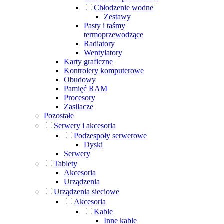
Chłodzenie wodne
Zestawy
Pasty i taśmy
termoprzewodzące
Radiatory
Wentylatory
Karty graficzne
Kontrolery komputerowe
Obudowy
Pamięć RAM
Procesory
Zasilacze
Pozostałe
Serwery i akcesoria
Podzespoły serwerowe
Dyski
Serwery
Tablety
Akcesoria
Urządzenia
Urządzenia sieciowe
Akcesoria
Kable
Inne kable