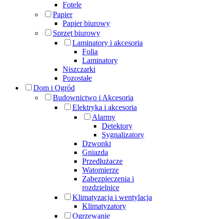
Fotele
Papier
Papier biurowy
Sprzęt biurowy
Laminatory i akcesoria
Folia
Laminatory
Niszczarki
Pozostałe
Dom i Ogród
Budownictwo i Akcesoria
Elektryka i akcesoria
Alarmy
Detektory
Sygnalizatory
Dzwonki
Gniazda
Przedłużacze
Watomierze
Zabezpieczenia i
rozdzielnice
Klimatyzacja i wentylacja
Klimatyzatory
Ogrzewanie