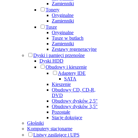
Zamienniki
Tonery
Oryginalne
Zamienniki
Tusze
Oryginalne
Tusze w butlach
Zamienniki
Zestawy regeneracyjne
Dyski i pamięci przenośne
Dyski HDD
Obudowy i kieszenie
Adaptery IDE
SATA
Kieszenie
Obudowy CD, CD-R,
DVD
Obudowy dysków 2,5"
Obudowy dysków 3,5"
Pozostałe
Stacje dokujące
Głośniki
Komputery stacjonarne
Listwy zasilające i UPS