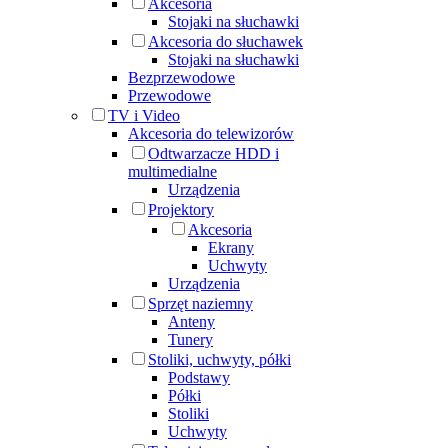
Akcesoria
Stojaki na słuchawki
Akcesoria do słuchawek
Stojaki na słuchawki
Bezprzewodowe
Przewodowe
TV i Video
Akcesoria do telewizorów
Odtwarzacze HDD i
multimedialne
Urządzenia
Projektory
Akcesoria
Ekrany
Uchwyty
Urządzenia
Sprzęt naziemny
Anteny
Tunery
Stoliki, uchwyty, półki
Podstawy
Półki
Stoliki
Uchwyty