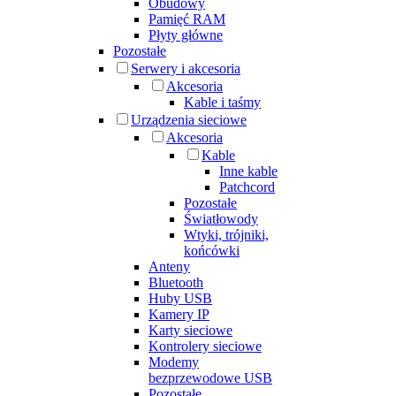
Obudowy
Pamięć RAM
Płyty główne
Pozostałe
Serwery i akcesoria
Akcesoria
Kable i taśmy
Urządzenia sieciowe
Akcesoria
Kable
Inne kable
Patchcord
Pozostałe
Światłowody
Wtyki, trójniki,
końcówki
Anteny
Bluetooth
Huby USB
Kamery IP
Karty sieciowe
Kontrolery sieciowe
Modemy
bezprzewodowe USB
Pozostałe