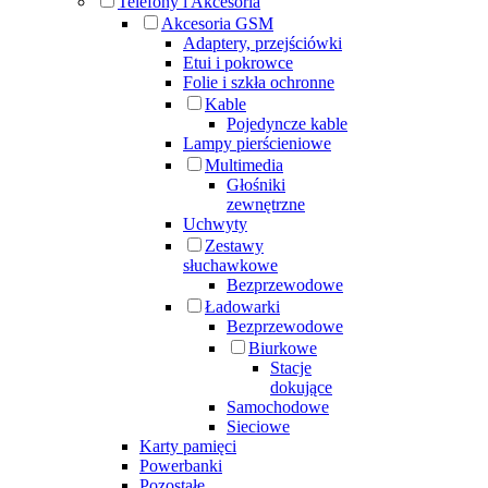
Telefony i Akcesoria
Akcesoria GSM
Adaptery, przejściówki
Etui i pokrowce
Folie i szkła ochronne
Kable
Pojedyncze kable
Lampy pierścieniowe
Multimedia
Głośniki
zewnętrzne
Uchwyty
Zestawy
słuchawkowe
Bezprzewodowe
Ładowarki
Bezprzewodowe
Biurkowe
Stacje
dokujące
Samochodowe
Sieciowe
Karty pamięci
Powerbanki
Pozostałe