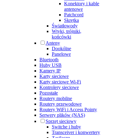
Konektory i kable
antenowe
Patchcord
Skrętka
Światłowody
Wtyki, trójniki,
końcówki
Anteny
Dookólne
Panelowe
Bluetooth
Huby USB
Kamery IP
Karty sieciowe
Karty sieciowe Wi-Fi
Kontrolery sieciowe
Pozostałe
Routery mobilne
Routery przewodowe
Routery WiFi i Access Pointy
Serwery plików (NAS)
Sprzęt sieciowy
Switche i huby
Transceiver i konwertery
Zasilacze