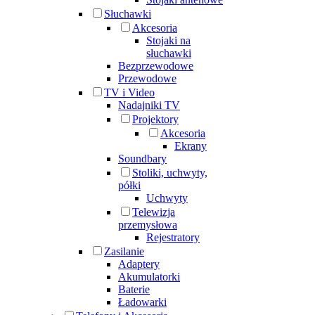
Słuchawki
Akcesoria
Stojaki na
słuchawki
Bezprzewodowe
Przewodowe
TV i Video
Nadajniki TV
Projektory
Akcesoria
Ekrany
Soundbary
Stoliki, uchwyty,
półki
Uchwyty
Telewizja
przemysłowa
Rejestratory
Zasilanie
Adaptery
Akumulatorki
Baterie
Ładowarki