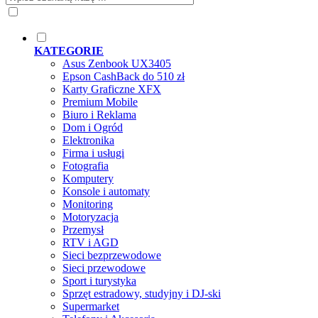
KATEGORIE
Asus Zenbook UX3405
Epson CashBack do 510 zł
Karty Graficzne XFX
Premium Mobile
Biuro i Reklama
Dom i Ogród
Elektronika
Firma i usługi
Fotografia
Komputery
Konsole i automaty
Monitoring
Motoryzacja
Przemysł
RTV i AGD
Sieci bezprzewodowe
Sieci przewodowe
Sport i turystyka
Sprzęt estradowy, studyjny i DJ-ski
Supermarket