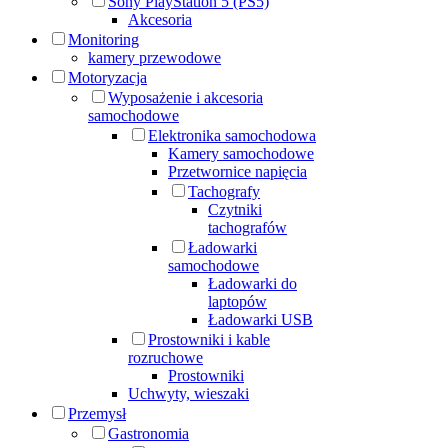
Sony PlayStation 5 (PS5)
Akcesoria
Monitoring
kamery przewodowe
Motoryzacja
Wyposażenie i akcesoria
samochodowe
Elektronika samochodowa
Kamery samochodowe
Przetwornice napięcia
Tachografy
Czytniki
tachografów
Ładowarki
samochodowe
Ładowarki do
laptopów
Ładowarki USB
Prostowniki i kable
rozruchowe
Prostowniki
Uchwyty, wieszaki
Przemysł
Gastronomia