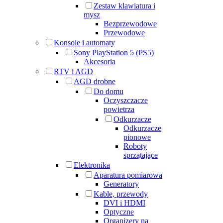
Zestaw klawiatura i
mysz
Bezprzewodowe
Przewodowe
Konsole i automaty
Sony PlayStation 5 (PS5)
Akcesoria
RTV i AGD
AGD drobne
Do domu
Oczyszczacze
powietrza
Odkurzacze
Odkurzacze
pionowe
Roboty
sprzątające
Elektronika
Aparatura pomiarowa
Generatory
Kable, przewody
DVI i HDMI
Optyczne
Organizery na