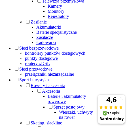
Telewizja przemysłowa
Kamery
Monitory
Rejestratory
Zasilanie
Akumulatorki
Baterie specjalistyczne
Zasilacze
Ładowarki
Sieci bezprzewodowe
kontrolery punktów dostępowych
punkty dostępowe
routery xDSL
Sieci przewodowe
przełączniki niezarządzalne
Sport i turystyka
Rowery i akcesoria
Akcesoria
Baterie i akumulatory
rowerowe
Sprzęt postojowy
Wieszaki, uchwyty
na rower
Skating, slackline