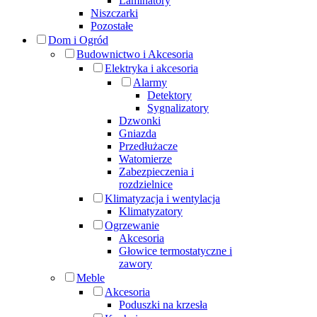
Laminatory
Niszczarki
Pozostałe
Dom i Ogród
Budownictwo i Akcesoria
Elektryka i akcesoria
Alarmy
Detektory
Sygnalizatory
Dzwonki
Gniazda
Przedłużacze
Watomierze
Zabezpieczenia i
rozdzielnice
Klimatyzacja i wentylacja
Klimatyzatory
Ogrzewanie
Akcesoria
Głowice termostatyczne i
zawory
Meble
Akcesoria
Poduszki na krzesła