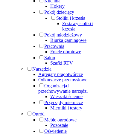
Kuchnia
Hokery
Pokój dziecięcy
Stoliki i krzesła
Zestawy stoliki i
krzesła
Pokój młodzieżowy
Biurka gamingowe
Pracownia
Fotele obrotowe
Salon
Szafki RTV
Narzędzia
Agregaty prądotwórcze
Odkurzacze przemysłowe
Organizacja i
przechowywanie narzędzi
Wieszaki ścienne
Przyrządy miernicze
Mierniki i testery
Ogród
Meble ogrodowe
Pozostałe
Oświetlenie