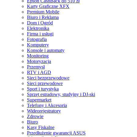
Epson CashBack do 510 zł
Karty Graficzne XFX
Premium Mobile
Biuro i Reklama
Dom i Ogród
Elektronika
Firma i usługi
Fotografia
Komputery
Konsole i automaty
Monitoring
Motoryzacja
Przemysł
RTV i AGD
Sieci bezprzewodowe
Sieci przewodowe
Sport i turystyka
Sprzęt estradowy, studyjny i DJ-ski
Supermarket
Telefony i Akcesoria
Wideorejestratory
Zdrowie
Biuro
Kasy Fiskalne
Przedłużenie gwarancji ASUS