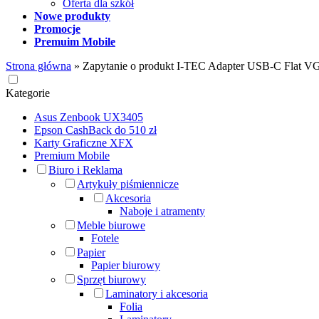
Oferta dla szkół
Nowe produkty
Promocje
Premuim Mobile
Strona główna
»
Zapytanie o produkt I-TEC Adapter USB-C Flat 
Kategorie
Asus Zenbook UX3405
Epson CashBack do 510 zł
Karty Graficzne XFX
Premium Mobile
Biuro i Reklama
Artykuły piśmiennicze
Akcesoria
Naboje i atramenty
Meble biurowe
Fotele
Papier
Papier biurowy
Sprzęt biurowy
Laminatory i akcesoria
Folia