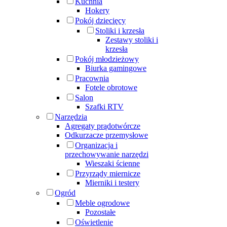
Kuchnia
Hokery
Pokój dziecięcy
Stoliki i krzesła
Zestawy stoliki i
krzesła
Pokój młodzieżowy
Biurka gamingowe
Pracownia
Fotele obrotowe
Salon
Szafki RTV
Narzędzia
Agregaty prądotwórcze
Odkurzacze przemysłowe
Organizacja i
przechowywanie narzędzi
Wieszaki ścienne
Przyrządy miernicze
Mierniki i testery
Ogród
Meble ogrodowe
Pozostałe
Oświetlenie