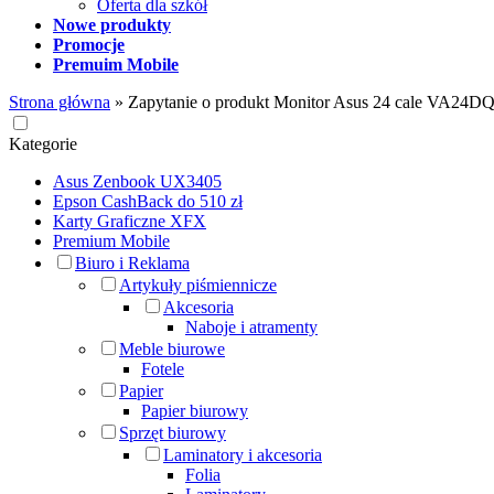
Oferta dla szkół
Nowe produkty
Promocje
Premuim Mobile
Strona główna
»
Zapytanie o produkt Monitor Asus 24 cale VA2
Kategorie
Asus Zenbook UX3405
Epson CashBack do 510 zł
Karty Graficzne XFX
Premium Mobile
Biuro i Reklama
Artykuły piśmiennicze
Akcesoria
Naboje i atramenty
Meble biurowe
Fotele
Papier
Papier biurowy
Sprzęt biurowy
Laminatory i akcesoria
Folia