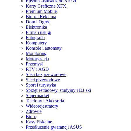
Epson CashBack do 510 zł
Karty Graficzne XFX
Premium Mobile
Biuro i Reklama
Dom i Ogród
Elektronika
Firma i usługi
Fotografia
Komputery
Konsole i automaty
Monitoring
Motoryzacja
Przemysł
RTV i AGD
Sieci bezprzewodowe
Sieci przewodowe
Sport i turystyka
Sprzęt estradowy, studyjny i DJ-ski
Supermarket
Telefony i Akcesoria
Wideorejestratory
Zdrowie
Biuro
Kasy Fiskalne
Przedłużenie gwarancji ASUS