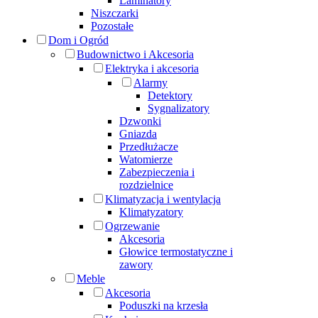
Laminatory
Niszczarki
Pozostałe
Dom i Ogród
Budownictwo i Akcesoria
Elektryka i akcesoria
Alarmy
Detektory
Sygnalizatory
Dzwonki
Gniazda
Przedłużacze
Watomierze
Zabezpieczenia i
rozdzielnice
Klimatyzacja i wentylacja
Klimatyzatory
Ogrzewanie
Akcesoria
Głowice termostatyczne i
zawory
Meble
Akcesoria
Poduszki na krzesła