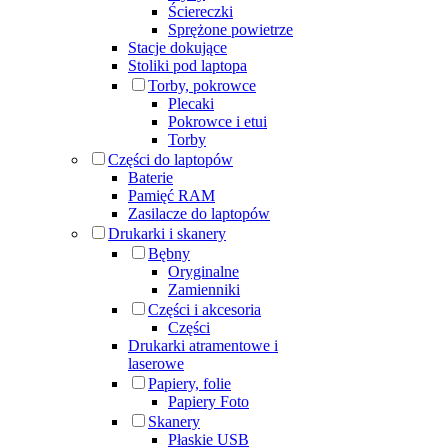
Ściereczki
Sprężone powietrze
Stacje dokujące
Stoliki pod laptopa
Torby, pokrowce
Plecaki
Pokrowce i etui
Torby
Części do laptopów
Baterie
Pamięć RAM
Zasilacze do laptopów
Drukarki i skanery
Bębny
Oryginalne
Zamienniki
Części i akcesoria
Części
Drukarki atramentowe i
laserowe
Papiery, folie
Papiery Foto
Skanery
Płaskie USB