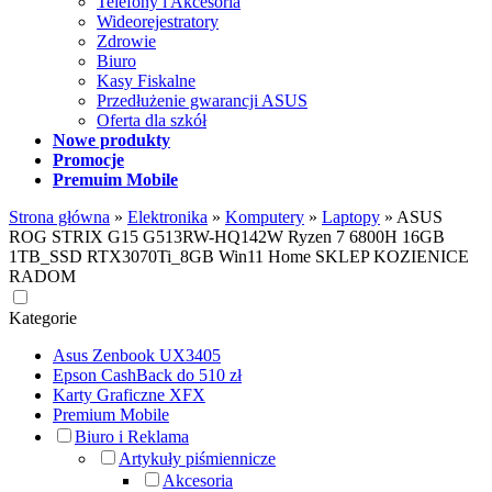
Telefony i Akcesoria
Wideorejestratory
Zdrowie
Biuro
Kasy Fiskalne
Przedłużenie gwarancji ASUS
Oferta dla szkół
Nowe produkty
Promocje
Premuim Mobile
Strona główna
»
Elektronika
»
Komputery
»
Laptopy
»
ASUS
ROG STRIX G15 G513RW-HQ142W Ryzen 7 6800H 16GB
1TB_SSD RTX3070Ti_8GB Win11 Home SKLEP KOZIENICE
RADOM
Kategorie
Asus Zenbook UX3405
Epson CashBack do 510 zł
Karty Graficzne XFX
Premium Mobile
Biuro i Reklama
Artykuły piśmiennicze
Akcesoria