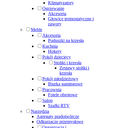
Klimatyzatory
Ogrzewanie
Akcesoria
Głowice termostatyczne i
zawory
Meble
Akcesoria
Poduszki na krzesła
Kuchnia
Hokery
Pokój dziecięcy
Stoliki i krzesła
Zestawy stoliki i
krzesła
Pokój młodzieżowy
Biurka gamingowe
Pracownia
Fotele obrotowe
Salon
Szafki RTV
Narzędzia
Agregaty prądotwórcze
Odkurzacze przemysłowe
Organizacja i