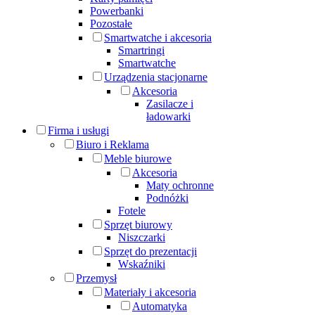
Powerbanki
Pozostałe
Smartwatche i akcesoria
Smartringi
Smartwatche
Urządzenia stacjonarne
Akcesoria
Zasilacze i
ładowarki
Firma i usługi
Biuro i Reklama
Meble biurowe
Akcesoria
Maty ochronne
Podnóżki
Fotele
Sprzęt biurowy
Niszczarki
Sprzęt do prezentacji
Wskaźniki
Przemysł
Materiały i akcesoria
Automatyka