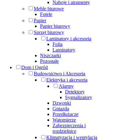
Naboje i atramenty
Meble biurowe
Fotele
Papier
Papier biurowy
Sprzęt biurowy
Laminatory i akcesoria
Folia
Laminatory
Niszczarki
Pozostałe
Dom i Ogród
Budownictwo i Akcesoria
Elektryka i akcesoria
Alarmy
Detektory
Sygnalizatory
Dzwonki
Gniazda
Przedłużacze
Watomierze
Zabezpieczenia i
rozdzielnice
Klimatyzacja i wentylacja