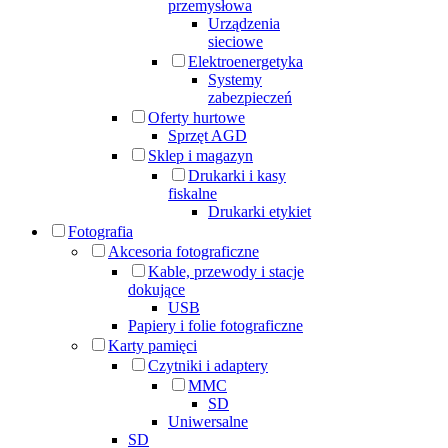
przemysłowa
Urządzenia
sieciowe
Elektroenergetyka
Systemy
zabezpieczeń
Oferty hurtowe
Sprzęt AGD
Sklep i magazyn
Drukarki i kasy
fiskalne
Drukarki etykiet
Fotografia
Akcesoria fotograficzne
Kable, przewody i stacje
dokujące
USB
Papiery i folie fotograficzne
Karty pamięci
Czytniki i adaptery
MMC
SD
Uniwersalne
SD