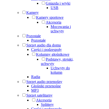
Gniazda i wtyki
USB
Kamery
Kamery sportowe
Akcesoria
Mocowania i
uchwyty
Pozostałe
Pozostałe
Sprzęt audio dla domu
Części i podzespoły
Kolumny głośnikowe
Podstawy, stojaki,
uchwyty
Uchwyty do
kolumn
Radia
Sprzęt audio przenośny
Głośniki przenośne
MP3
Sprzęt satelitarny
Akcesoria
Splittery
Części i podzespoły