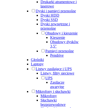
Drukarki atramentowe i
laserowe
Dyski i pamięci przenośne
Dyski HDD
Dyski SSD
Dyski zewnętrzne i
przenośne
Obudowy i kieszenie
Kieszenie
Obudowy dysków
3,5"
Pamięci przenośne
Pendrive
Głośniki
Laptopy
Listwy zasilające i UPS
Listwy, filtry sieciowe
UPS
Zasilacze
awaryjne
Mikrofony i słuchawki
Mikrofony
Słuchawki
bezprzewodowe