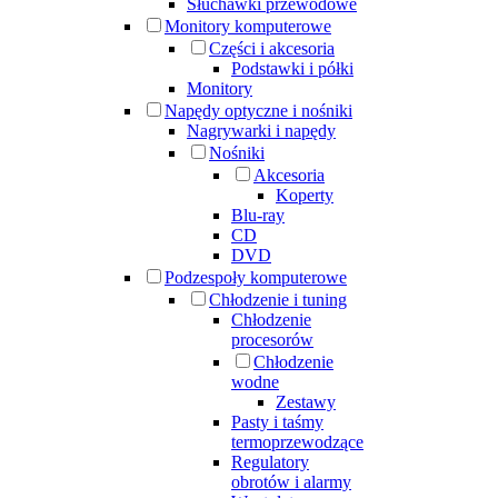
Słuchawki przewodowe
Monitory komputerowe
Części i akcesoria
Podstawki i półki
Monitory
Napędy optyczne i nośniki
Nagrywarki i napędy
Nośniki
Akcesoria
Koperty
Blu-ray
CD
DVD
Podzespoły komputerowe
Chłodzenie i tuning
Chłodzenie
procesorów
Chłodzenie
wodne
Zestawy
Pasty i taśmy
termoprzewodzące
Regulatory
obrotów i alarmy