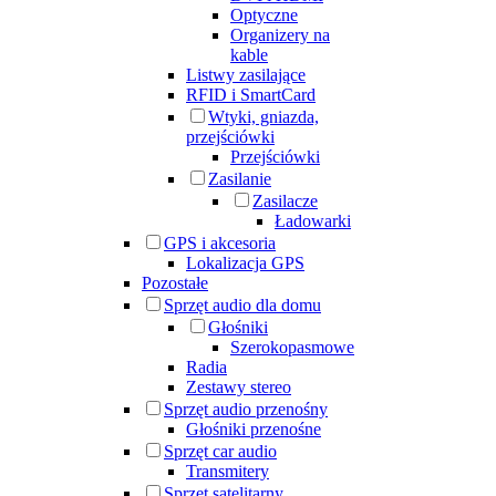
Optyczne
Organizery na
kable
Listwy zasilające
RFID i SmartCard
Wtyki, gniazda,
przejściówki
Przejściówki
Zasilanie
Zasilacze
Ładowarki
GPS i akcesoria
Lokalizacja GPS
Pozostałe
Sprzęt audio dla domu
Głośniki
Szerokopasmowe
Radia
Zestawy stereo
Sprzęt audio przenośny
Głośniki przenośne
Sprzęt car audio
Transmitery
Sprzęt satelitarny