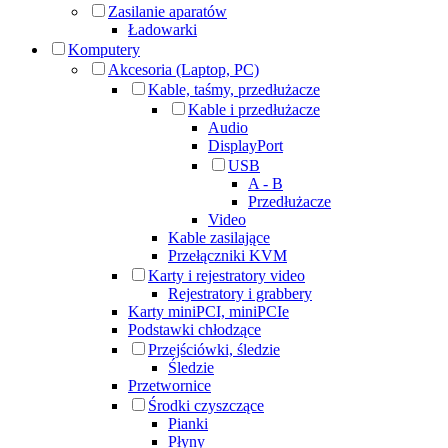
Zasilanie aparatów
Ładowarki
Komputery
Akcesoria (Laptop, PC)
Kable, taśmy, przedłużacze
Kable i przedłużacze
Audio
DisplayPort
USB
A - B
Przedłużacze
Video
Kable zasilające
Przełączniki KVM
Karty i rejestratory video
Rejestratory i grabbery
Karty miniPCI, miniPCIe
Podstawki chłodzące
Przejściówki, śledzie
Śledzie
Przetwornice
Środki czyszczące
Pianki
Płyny