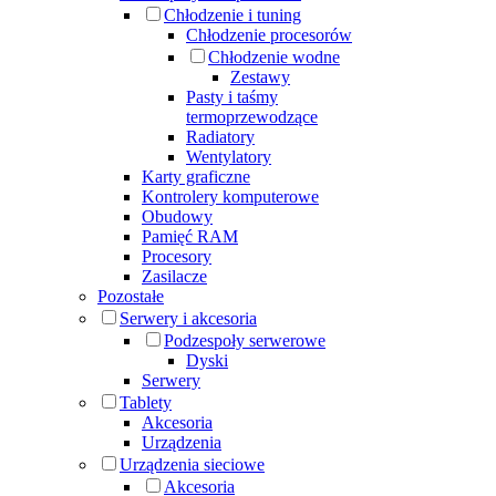
Chłodzenie i tuning
Chłodzenie procesorów
Chłodzenie wodne
Zestawy
Pasty i taśmy
termoprzewodzące
Radiatory
Wentylatory
Karty graficzne
Kontrolery komputerowe
Obudowy
Pamięć RAM
Procesory
Zasilacze
Pozostałe
Serwery i akcesoria
Podzespoły serwerowe
Dyski
Serwery
Tablety
Akcesoria
Urządzenia
Urządzenia sieciowe
Akcesoria