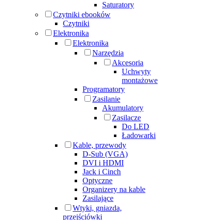
Saturatory
Czytniki ebooków
Czytniki
Elektronika
Elektronika
Narzędzia
Akcesoria
Uchwyty
montażowe
Programatory
Zasilanie
Akumulatory
Zasilacze
Do LED
Ładowarki
Kable, przewody
D-Sub (VGA)
DVI i HDMI
Jack i Cinch
Optyczne
Organizery na kable
Zasilające
Wtyki, gniazda,
przejściówki