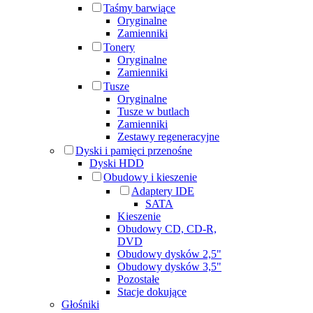
Taśmy barwiące
Oryginalne
Zamienniki
Tonery
Oryginalne
Zamienniki
Tusze
Oryginalne
Tusze w butlach
Zamienniki
Zestawy regeneracyjne
Dyski i pamięci przenośne
Dyski HDD
Obudowy i kieszenie
Adaptery IDE
SATA
Kieszenie
Obudowy CD, CD-R,
DVD
Obudowy dysków 2,5"
Obudowy dysków 3,5"
Pozostałe
Stacje dokujące
Głośniki