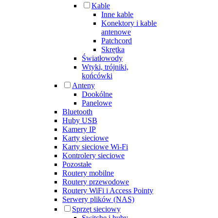
Kable
Inne kable
Konektory i kable
antenowe
Patchcord
Skrętka
Światłowody
Wtyki, trójniki,
końcówki
Anteny
Dookólne
Panelowe
Bluetooth
Huby USB
Kamery IP
Karty sieciowe
Karty sieciowe Wi-Fi
Kontrolery sieciowe
Pozostałe
Routery mobilne
Routery przewodowe
Routery WiFi i Access Pointy
Serwery plików (NAS)
Sprzęt sieciowy
Switche i huby