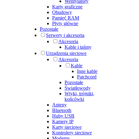
Wentylatory
Karty graficzne
Obudowy
Pamięć RAM
Płyty główne
Pozostałe
Serwery i akcesoria
Akcesoria
Kable i taśmy
Urządzenia sieciowe
Akcesoria
Kable
Inne kable
Patchcord
Pozostałe
Światłowody
Wtyki, trójniki,
końcówki
Anteny
Bluetooth
Huby USB
Kamery IP
Karty sieciowe
Kontrolery sieciowe
Modemy