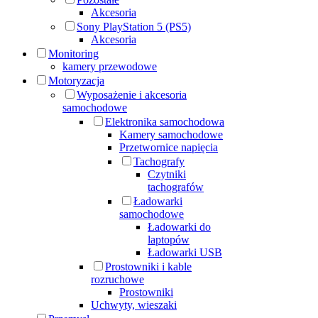
Akcesoria
Sony PlayStation 5 (PS5)
Akcesoria
Monitoring
kamery przewodowe
Motoryzacja
Wyposażenie i akcesoria
samochodowe
Elektronika samochodowa
Kamery samochodowe
Przetwornice napięcia
Tachografy
Czytniki
tachografów
Ładowarki
samochodowe
Ładowarki do
laptopów
Ładowarki USB
Prostowniki i kable
rozruchowe
Prostowniki
Uchwyty, wieszaki