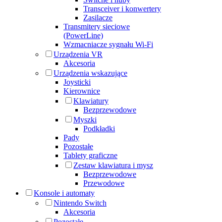
Transceiver i konwertery
Zasilacze
Transmitery sieciowe
(PowerLine)
Wzmacniacze sygnału Wi-Fi
Urządzenia VR
Akcesoria
Urządzenia wskazujące
Joysticki
Kierownice
Klawiatury
Bezprzewodowe
Myszki
Podkładki
Pady
Pozostałe
Tablety graficzne
Zestaw klawiatura i mysz
Bezprzewodowe
Przewodowe
Konsole i automaty
Nintendo Switch
Akcesoria
Pozostałe