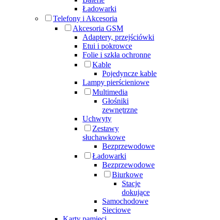
Ładowarki
Telefony i Akcesoria
Akcesoria GSM
Adaptery, przejściówki
Etui i pokrowce
Folie i szkła ochronne
Kable
Pojedyncze kable
Lampy pierścieniowe
Multimedia
Głośniki
zewnętrzne
Uchwyty
Zestawy
słuchawkowe
Bezprzewodowe
Ładowarki
Bezprzewodowe
Biurkowe
Stacje
dokujące
Samochodowe
Sieciowe
Karty pamięci