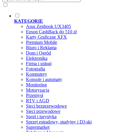
KATEGORIE
Asus Zenbook UX3405
Epson CashBack do 510 zł
Karty Graficzne XFX
Premium Mobile
Biuro i Reklama
Dom i Ogród
Elektronika
Firma i usługi
Fotografia
Komputery
Konsole i automaty
Monitoring
Motoryzacja
Przemysł
RTV i AGD
Sieci bezprzewodowe
Sieci przewodowe
Sport i turystyka
Sprzęt estradowy, studyjny i DJ-ski
Supermarket