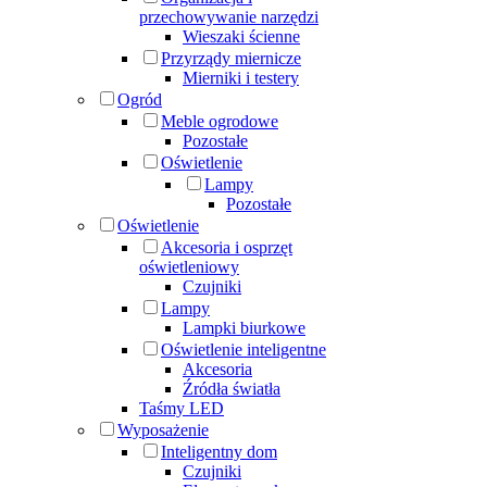
przechowywanie narzędzi
Wieszaki ścienne
Przyrządy miernicze
Mierniki i testery
Ogród
Meble ogrodowe
Pozostałe
Oświetlenie
Lampy
Pozostałe
Oświetlenie
Akcesoria i osprzęt
oświetleniowy
Czujniki
Lampy
Lampki biurkowe
Oświetlenie inteligentne
Akcesoria
Źródła światła
Taśmy LED
Wyposażenie
Inteligentny dom
Czujniki