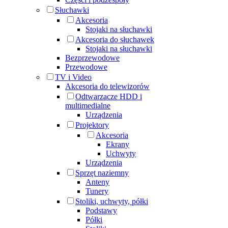
Słuchawki
Akcesoria
Stojaki na słuchawki
Akcesoria do słuchawek
Stojaki na słuchawki
Bezprzewodowe
Przewodowe
TV i Video
Akcesoria do telewizorów
Odtwarzacze HDD i
multimedialne
Urządzenia
Projektory
Akcesoria
Ekrany
Uchwyty
Urządzenia
Sprzęt naziemny
Anteny
Tunery
Stoliki, uchwyty, półki
Podstawy
Półki