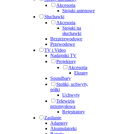
Akcesoria
Stojaki antenowe
Słuchawki
Akcesoria
Stojaki na
słuchawki
Bezprzewodowe
Przewodowe
TV i Video
Nadajniki TV
Projektory
Akcesoria
Ekrany
Soundbary
Stoliki, uchwyty,
półki
Uchwyty
Telewizja
przemysłowa
Rejestratory
Zasilanie
Adaptery
Akumulatorki
Baterie