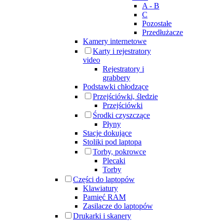
A - B
C
Pozostałe
Przedłużacze
Kamery internetowe
Karty i rejestratory
video
Rejestratory i
grabbery
Podstawki chłodzące
Przejściówki, śledzie
Przejściówki
Środki czyszczące
Płyny
Stacje dokujące
Stoliki pod laptopa
Torby, pokrowce
Plecaki
Torby
Części do laptopów
Klawiatury
Pamięć RAM
Zasilacze do laptopów
Drukarki i skanery