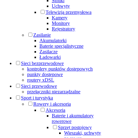
Stoliki
Uchwyty
Telewizja przemysłowa
Kamery
Monitory
Rejestratory
Zasilanie
Akumulatorki
Baterie specjalistyczne
Zasilacze
Ładowarki
Sieci bezprzewodowe
kontrolery punktów dostępowych
punkty dostępowe
routery xDSL
Sieci przewodowe
przełączniki niezarządzalne
Sport i turystyka
Rowery i akcesoria
Akcesoria
Baterie i akumulatory
rowerowe
Sprzęt postojowy
Wieszaki, uchwyty