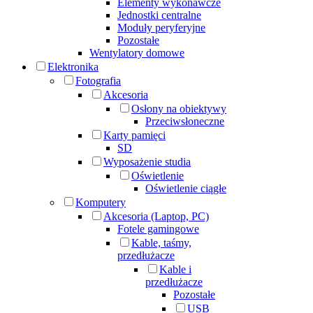
Elementy wykonawcze
Jednostki centralne
Moduły peryferyjne
Pozostałe
Wentylatory domowe
Elektronika
Fotografia
Akcesoria
Osłony na obiektywy
Przeciwsłoneczne
Karty pamięci
SD
Wyposażenie studia
Oświetlenie
Oświetlenie ciągłe
Komputery
Akcesoria (Laptop, PC)
Fotele gamingowe
Kable, taśmy,
przedłużacze
Kable i
przedłużacze
Pozostałe
USB