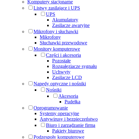
Komputery stacjonarne
Listwy zasilające i UPS
UPS
Akumulatory
Zasilacze awaryjne
Mikrofony i słuchawki
Mikrofony
Słuchawki przewodowe
Monitory komputerowe
Części i akcesoria
Pozostałe
Rozgałęziacze sygnału
Uchwyty
Zasilacze LCD
Napędy optyczne i nośniki
Nośniki
Akcesoria
Pudełka
Oprogramowanie
Systemy operacyjne
Antywirusy i bezpieczeństwo
Biuro i zarządzanie firmą
Pakiety biurowe
Podzespoły komputerowe