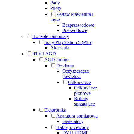
Pady
Piloty
Zestaw klawiatura i
mysz
Bezprzewodowe
Przewodowe
Konsole i automaty
Sony PlayStation 5 (PS5)
Akcesoria
RTV i AGD
AGD drobne
Do domu
Oczyszczacze
powietrza
Odkurzacze
Odkurzacze
pionowe
Roboty
sprzątające
Elektronika
Aparatura pomiarowa
Generatory
Kable, przewody
DVI i HDMI