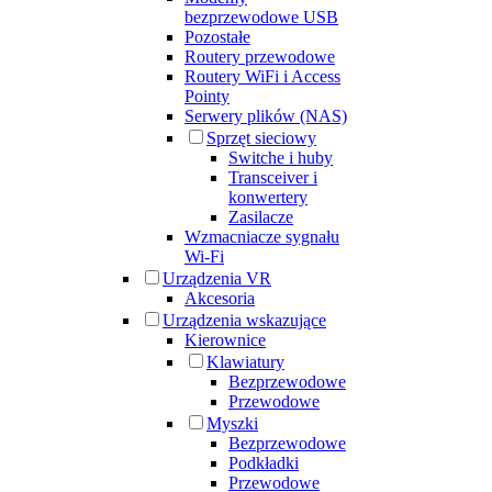
bezprzewodowe USB
Pozostałe
Routery przewodowe
Routery WiFi i Access
Pointy
Serwery plików (NAS)
Sprzęt sieciowy
Switche i huby
Transceiver i
konwertery
Zasilacze
Wzmacniacze sygnału
Wi-Fi
Urządzenia VR
Akcesoria
Urządzenia wskazujące
Kierownice
Klawiatury
Bezprzewodowe
Przewodowe
Myszki
Bezprzewodowe
Podkładki
Przewodowe