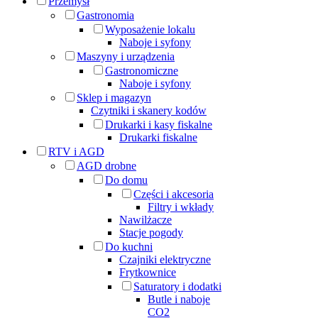
Przemysł
Gastronomia
Wyposażenie lokalu
Naboje i syfony
Maszyny i urządzenia
Gastronomiczne
Naboje i syfony
Sklep i magazyn
Czytniki i skanery kodów
Drukarki i kasy fiskalne
Drukarki fiskalne
RTV i AGD
AGD drobne
Do domu
Części i akcesoria
Filtry i wkłady
Nawilżacze
Stacje pogody
Do kuchni
Czajniki elektryczne
Frytkownice
Saturatory i dodatki
Butle i naboje
CO2