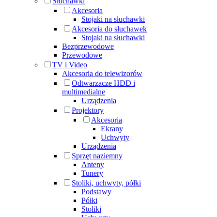
Słuchawki
Akcesoria
Stojaki na słuchawki
Akcesoria do słuchawek
Stojaki na słuchawki
Bezprzewodowe
Przewodowe
TV i Video
Akcesoria do telewizorów
Odtwarzacze HDD i
multimedialne
Urządzenia
Projektory
Akcesoria
Ekrany
Uchwyty
Urządzenia
Sprzęt naziemny
Anteny
Tunery
Stoliki, uchwyty, półki
Podstawy
Półki
Stoliki