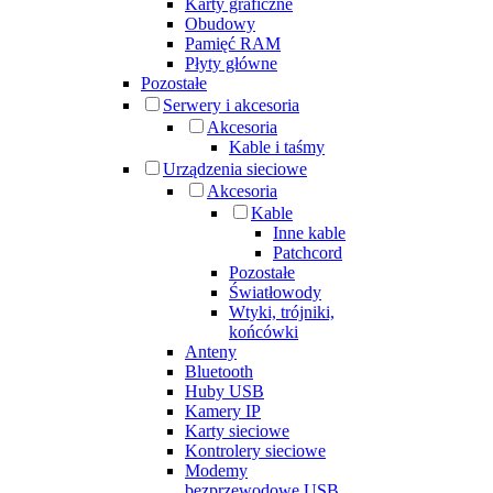
Karty graficzne
Obudowy
Pamięć RAM
Płyty główne
Pozostałe
Serwery i akcesoria
Akcesoria
Kable i taśmy
Urządzenia sieciowe
Akcesoria
Kable
Inne kable
Patchcord
Pozostałe
Światłowody
Wtyki, trójniki,
końcówki
Anteny
Bluetooth
Huby USB
Kamery IP
Karty sieciowe
Kontrolery sieciowe
Modemy
bezprzewodowe USB