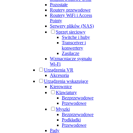
Pozostałe
Routery przewodowe
Routery WiFi i Access
Pointy
Serwery plików (NAS)
Sprzęt sieciowy
Switche i huby
Transceiver i
konwertery
Zasilacze
Wzmacniacze sygnału
Wi-Fi
Urządzenia VR
Akcesoria
Urządzenia wskazujące
Kierownice
Klawiatury
Bezprzewodowe
Przewodowe
Myszki
Bezprzewodowe
Podkładki
Przewodowe
Pady