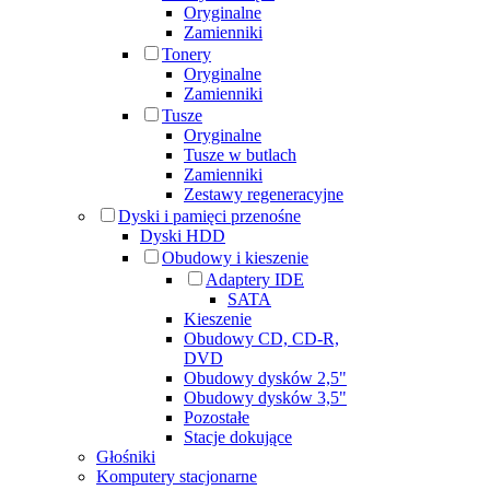
Oryginalne
Zamienniki
Tonery
Oryginalne
Zamienniki
Tusze
Oryginalne
Tusze w butlach
Zamienniki
Zestawy regeneracyjne
Dyski i pamięci przenośne
Dyski HDD
Obudowy i kieszenie
Adaptery IDE
SATA
Kieszenie
Obudowy CD, CD-R,
DVD
Obudowy dysków 2,5"
Obudowy dysków 3,5"
Pozostałe
Stacje dokujące
Głośniki
Komputery stacjonarne