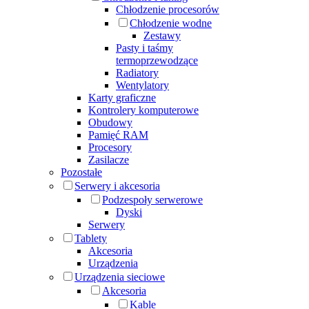
Chłodzenie procesorów
Chłodzenie wodne
Zestawy
Pasty i taśmy
termoprzewodzące
Radiatory
Wentylatory
Karty graficzne
Kontrolery komputerowe
Obudowy
Pamięć RAM
Procesory
Zasilacze
Pozostałe
Serwery i akcesoria
Podzespoły serwerowe
Dyski
Serwery
Tablety
Akcesoria
Urządzenia
Urządzenia sieciowe
Akcesoria
Kable