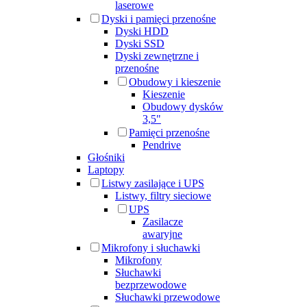
laserowe
Dyski i pamięci przenośne
Dyski HDD
Dyski SSD
Dyski zewnętrzne i
przenośne
Obudowy i kieszenie
Kieszenie
Obudowy dysków
3,5"
Pamięci przenośne
Pendrive
Głośniki
Laptopy
Listwy zasilające i UPS
Listwy, filtry sieciowe
UPS
Zasilacze
awaryjne
Mikrofony i słuchawki
Mikrofony
Słuchawki
bezprzewodowe
Słuchawki przewodowe