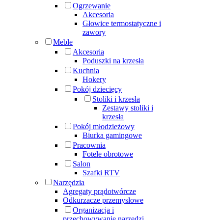
Ogrzewanie
Akcesoria
Głowice termostatyczne i
zawory
Meble
Akcesoria
Poduszki na krzesła
Kuchnia
Hokery
Pokój dziecięcy
Stoliki i krzesła
Zestawy stoliki i
krzesła
Pokój młodzieżowy
Biurka gamingowe
Pracownia
Fotele obrotowe
Salon
Szafki RTV
Narzędzia
Agregaty prądotwórcze
Odkurzacze przemysłowe
Organizacja i
przechowywanie narzędzi