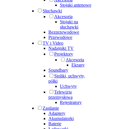
Stojaki antenowe
Słuchawki
Akcesoria
Stojaki na
słuchawki
Bezprzewodowe
Przewodowe
TV i Video
Nadajniki TV
Projektory
Akcesoria
Ekrany
Soundbary
Stoliki, uchwyty,
półki
Uchwyty
Telewizja
przemysłowa
Rejestratory
Zasilanie
Adaptery
Akumulatorki
Baterie
Ładowarki