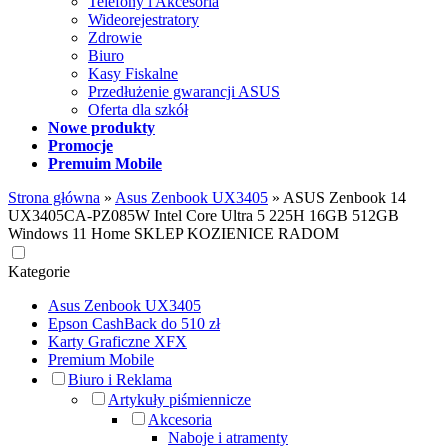
Telefony i Akcesoria
Wideorejestratory
Zdrowie
Biuro
Kasy Fiskalne
Przedłużenie gwarancji ASUS
Oferta dla szkół
Nowe produkty
Promocje
Premuim Mobile
Strona główna
»
Asus Zenbook UX3405
»
ASUS Zenbook 14
UX3405CA-PZ085W Intel Core Ultra 5 225H 16GB 512GB
Windows 11 Home SKLEP KOZIENICE RADOM
Kategorie
Asus Zenbook UX3405
Epson CashBack do 510 zł
Karty Graficzne XFX
Premium Mobile
Biuro i Reklama
Artykuły piśmiennicze
Akcesoria
Naboje i atramenty