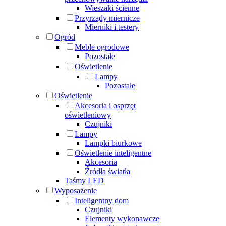
Wieszaki ścienne
Przyrządy miernicze
Mierniki i testery
Ogród
Meble ogrodowe
Pozostałe
Oświetlenie
Lampy
Pozostałe
Oświetlenie
Akcesoria i osprzęt
oświetleniowy
Czujniki
Lampy
Lampki biurkowe
Oświetlenie inteligentne
Akcesoria
Źródła światła
Taśmy LED
Wyposażenie
Inteligentny dom
Czujniki
Elementy wykonawcze