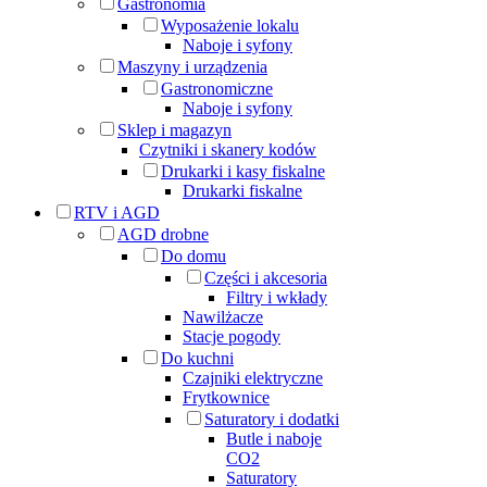
Gastronomia
Wyposażenie lokalu
Naboje i syfony
Maszyny i urządzenia
Gastronomiczne
Naboje i syfony
Sklep i magazyn
Czytniki i skanery kodów
Drukarki i kasy fiskalne
Drukarki fiskalne
RTV i AGD
AGD drobne
Do domu
Części i akcesoria
Filtry i wkłady
Nawilżacze
Stacje pogody
Do kuchni
Czajniki elektryczne
Frytkownice
Saturatory i dodatki
Butle i naboje
CO2
Saturatory