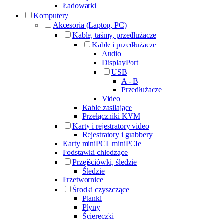
Ładowarki
Komputery
Akcesoria (Laptop, PC)
Kable, taśmy, przedłużacze
Kable i przedłużacze
Audio
DisplayPort
USB
A - B
Przedłużacze
Video
Kable zasilające
Przełączniki KVM
Karty i rejestratory video
Rejestratory i grabbery
Karty miniPCI, miniPCIe
Podstawki chłodzące
Przejściówki, śledzie
Śledzie
Przetwornice
Środki czyszczące
Pianki
Płyny
Ściereczki