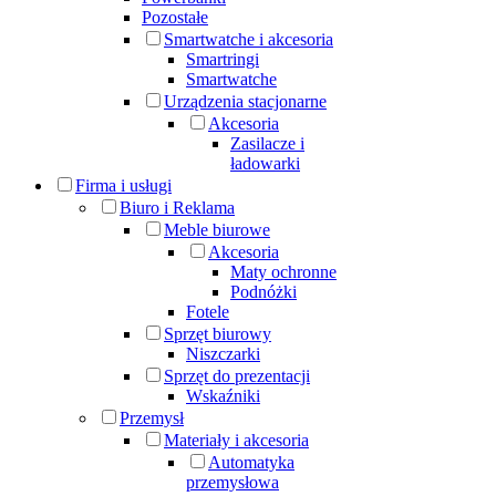
Pozostałe
Smartwatche i akcesoria
Smartringi
Smartwatche
Urządzenia stacjonarne
Akcesoria
Zasilacze i
ładowarki
Firma i usługi
Biuro i Reklama
Meble biurowe
Akcesoria
Maty ochronne
Podnóżki
Fotele
Sprzęt biurowy
Niszczarki
Sprzęt do prezentacji
Wskaźniki
Przemysł
Materiały i akcesoria
Automatyka
przemysłowa