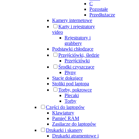
C
Pozostałe
Przedłużacze
Kamery internetowe
Karty i rejestratory
video
Rejestratory i
grabbery
Podstawki chłodzące
Przejściówki, śledzie
Przejściówki
Środki czyszczące
Płyny
Stacje dokujące
Stoliki pod laptopa
Torby, pokrowce
Plecaki
Torby
Części do laptopów
Klawiatury
Pamięć RAM
Zasilacze do laptopów
Drukarki i skanery
Drukarki atramentowe i