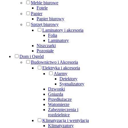
Meble biurowe
Fotele
Papier
Papier biurowy
Sprzęt biurowy
Laminatory i akcesoria
Folia
Laminatory
Niszczarki
Pozostałe
Dom i Ogród
Budownictwo i Akcesoria
Elektryka i akcesoria
Alarmy
Detektory
Sygnalizatory
Dzwonki
Gniazda
Przedłużacze
Watomierze
Zabezpieczenia i
rozdzielnice
Klimatyzacja i wentylacja
Klimatyzatory