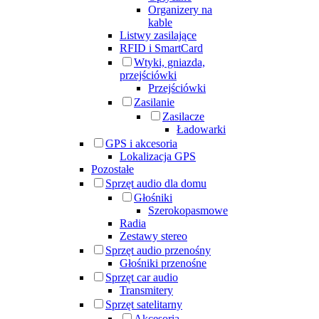
Organizery na
kable
Listwy zasilające
RFID i SmartCard
Wtyki, gniazda,
przejściówki
Przejściówki
Zasilanie
Zasilacze
Ładowarki
GPS i akcesoria
Lokalizacja GPS
Pozostałe
Sprzęt audio dla domu
Głośniki
Szerokopasmowe
Radia
Zestawy stereo
Sprzęt audio przenośny
Głośniki przenośne
Sprzęt car audio
Transmitery
Sprzęt satelitarny
Akcesoria