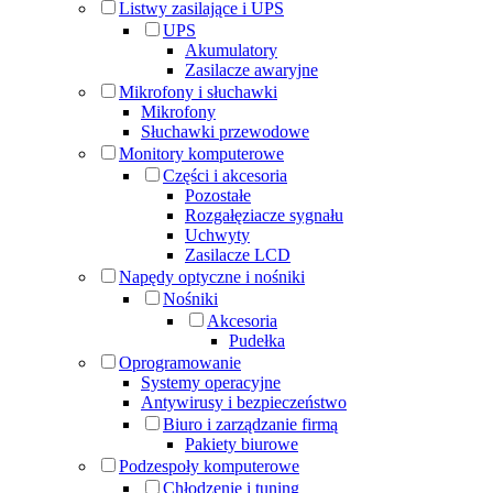
Listwy zasilające i UPS
UPS
Akumulatory
Zasilacze awaryjne
Mikrofony i słuchawki
Mikrofony
Słuchawki przewodowe
Monitory komputerowe
Części i akcesoria
Pozostałe
Rozgałęziacze sygnału
Uchwyty
Zasilacze LCD
Napędy optyczne i nośniki
Nośniki
Akcesoria
Pudełka
Oprogramowanie
Systemy operacyjne
Antywirusy i bezpieczeństwo
Biuro i zarządzanie firmą
Pakiety biurowe
Podzespoły komputerowe
Chłodzenie i tuning