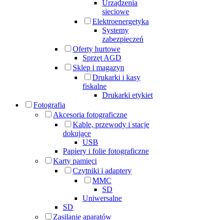
Urządzenia
sieciowe
Elektroenergetyka
Systemy
zabezpieczeń
Oferty hurtowe
Sprzęt AGD
Sklep i magazyn
Drukarki i kasy
fiskalne
Drukarki etykiet
Fotografia
Akcesoria fotograficzne
Kable, przewody i stacje
dokujące
USB
Papiery i folie fotograficzne
Karty pamięci
Czytniki i adaptery
MMC
SD
Uniwersalne
SD
Zasilanie aparatów