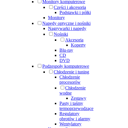
Monitory komputerowe
Części i akcesoria
Podstawki i półki
Monitory
Napędy optyczne i nośniki
Nagrywarki i napędy
Nośniki
Akcesoria
Koperty
Blu-ray
CD
DVD
Podzespoły komputerowe
Chłodzenie i tuning
Chłodzenie
procesorów
Chłodzenie
wodne
Zestawy
Pasty i taśmy
termoprzewodzące
Regulatory
obrotów i alarmy
Wentylatory