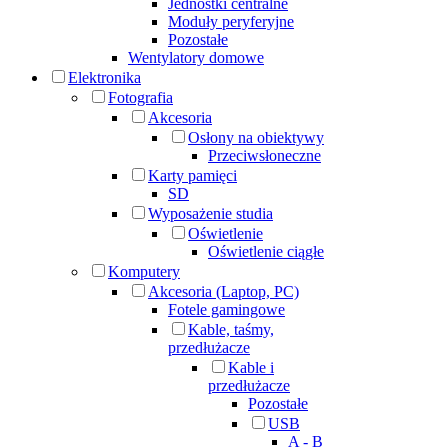
Jednostki centralne
Moduły peryferyjne
Pozostałe
Wentylatory domowe
Elektronika
Fotografia
Akcesoria
Osłony na obiektywy
Przeciwsłoneczne
Karty pamięci
SD
Wyposażenie studia
Oświetlenie
Oświetlenie ciągłe
Komputery
Akcesoria (Laptop, PC)
Fotele gamingowe
Kable, taśmy,
przedłużacze
Kable i
przedłużacze
Pozostałe
USB
A - B