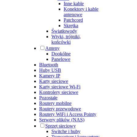
Inne kable
Konektory i kable
antenowe
Patchcord
Skrętka
Światłowody
Wtyki, trójniki,
końcówki
Anteny
Dookólne
Panelowe
Bluetooth
Huby USB
Kamery IP
Karty sieciowe
Karty sieciowe Wi-Fi
Kontrolery sieciowe
Pozostałe
Routery mobilne
Routery przewodowe
Routery WiFi i Access Pointy
Serwery plików (NAS)
Sprzęt sieciowy
Switche i huby
Transceiver i konwertery