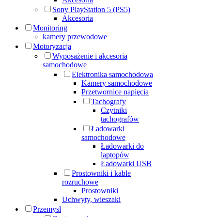
Sony PlayStation 5 (PS5)
Akcesoria
Monitoring
kamery przewodowe
Motoryzacja
Wyposażenie i akcesoria
samochodowe
Elektronika samochodowa
Kamery samochodowe
Przetwornice napięcia
Tachografy
Czytniki
tachografów
Ładowarki
samochodowe
Ładowarki do
laptopów
Ładowarki USB
Prostowniki i kable
rozruchowe
Prostowniki
Uchwyty, wieszaki
Przemysł