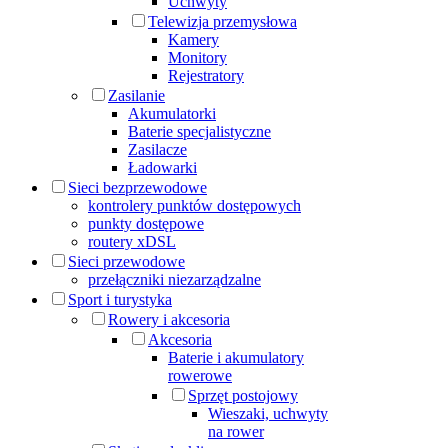
Uchwyty
Telewizja przemysłowa
Kamery
Monitory
Rejestratory
Zasilanie
Akumulatorki
Baterie specjalistyczne
Zasilacze
Ładowarki
Sieci bezprzewodowe
kontrolery punktów dostępowych
punkty dostępowe
routery xDSL
Sieci przewodowe
przełączniki niezarządzalne
Sport i turystyka
Rowery i akcesoria
Akcesoria
Baterie i akumulatory
rowerowe
Sprzęt postojowy
Wieszaki, uchwyty
na rower