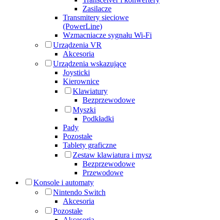
Zasilacze
Transmitery sieciowe
(PowerLine)
Wzmacniacze sygnału Wi-Fi
Urządzenia VR
Akcesoria
Urządzenia wskazujące
Joysticki
Kierownice
Klawiatury
Bezprzewodowe
Myszki
Podkładki
Pady
Pozostałe
Tablety graficzne
Zestaw klawiatura i mysz
Bezprzewodowe
Przewodowe
Konsole i automaty
Nintendo Switch
Akcesoria
Pozostałe
Akcesoria