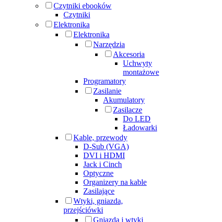
Czytniki ebooków
Czytniki
Elektronika
Elektronika
Narzędzia
Akcesoria
Uchwyty
montażowe
Programatory
Zasilanie
Akumulatory
Zasilacze
Do LED
Ładowarki
Kable, przewody
D-Sub (VGA)
DVI i HDMI
Jack i Cinch
Optyczne
Organizery na kable
Zasilające
Wtyki, gniazda,
przejściówki
Gniazda i wtyki