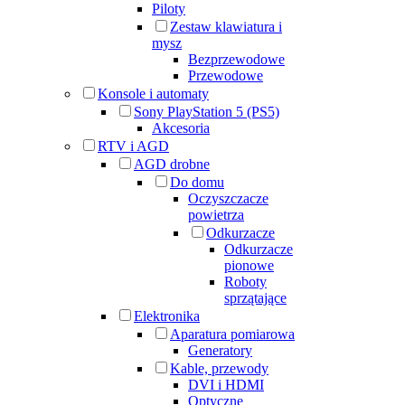
Piloty
Zestaw klawiatura i
mysz
Bezprzewodowe
Przewodowe
Konsole i automaty
Sony PlayStation 5 (PS5)
Akcesoria
RTV i AGD
AGD drobne
Do domu
Oczyszczacze
powietrza
Odkurzacze
Odkurzacze
pionowe
Roboty
sprzątające
Elektronika
Aparatura pomiarowa
Generatory
Kable, przewody
DVI i HDMI
Optyczne