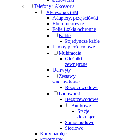
Telefony i Akcesoria
Akcesoria GSM
Adaptery, przejściówki
Etui i pokrowce
Folie i szkła ochronne
Kable
Pojedyncze kable
Lampy pierścieniowe
Multimedia
Głośniki
zewnętrzne
Uchwyty
Zestawy
słuchawkowe
Bezprzewodowe
Ładowarki
Bezprzewodowe
Biurkowe
Stacje
dokujące
Samochodowe
Sieciowe
Karty pamięci
Powerbanki