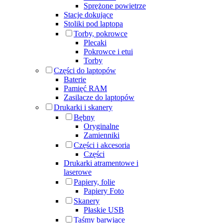
Sprężone powietrze
Stacje dokujące
Stoliki pod laptopa
Torby, pokrowce
Plecaki
Pokrowce i etui
Torby
Części do laptopów
Baterie
Pamięć RAM
Zasilacze do laptopów
Drukarki i skanery
Bębny
Oryginalne
Zamienniki
Części i akcesoria
Części
Drukarki atramentowe i
laserowe
Papiery, folie
Papiery Foto
Skanery
Płaskie USB
Taśmy barwiące