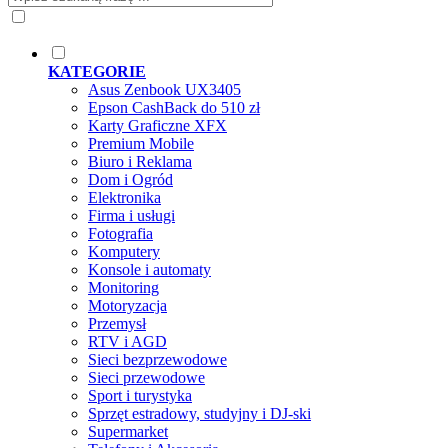
KATEGORIE
Asus Zenbook UX3405
Epson CashBack do 510 zł
Karty Graficzne XFX
Premium Mobile
Biuro i Reklama
Dom i Ogród
Elektronika
Firma i usługi
Fotografia
Komputery
Konsole i automaty
Monitoring
Motoryzacja
Przemysł
RTV i AGD
Sieci bezprzewodowe
Sieci przewodowe
Sport i turystyka
Sprzęt estradowy, studyjny i DJ-ski
Supermarket