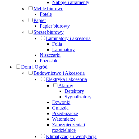
Naboje i atramenty
Meble biurowe
Fotele
Papier
Papier biurowy
Sprzęt biurowy
Laminatory i akcesoria
Folia
Laminatory
Niszczarki
Pozostałe
Dom i Ogród
Budownictwo i Akcesoria
Elektryka i akcesoria
Alarmy
Detektory
Sygnalizatory
Dzwonki
Gniazda
Przedłużacze
Watomierze
Zabezpieczenia i
rozdzielnice
Klimatyzacja i wentylacja