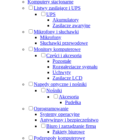
Komputery stacjonarne
Listwy zasilające i UPS
UPS
Akumulatory
Zasilacze awaryjne
Mikrofony i słuchawki
Mikrofony
Słuchawki przewodowe
Monitory komputerowe
Części i akcesoria
Pozostałe
Rozgałęziacze sygnału
Uchwyty
Zasilacze LCD
Napędy optyczne i nośniki
Nośniki
Akcesoria
Pudełka
Oprogramowanie
Systemy operacyjne
Antywirusy i bezpieczeństwo
Biuro i zarządzanie firmą
Pakiety biurowe
Podzespoły komputerowe