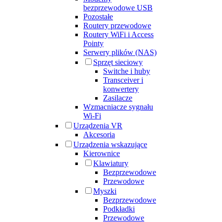
bezprzewodowe USB
Pozostałe
Routery przewodowe
Routery WiFi i Access
Pointy
Serwery plików (NAS)
Sprzęt sieciowy
Switche i huby
Transceiver i
konwertery
Zasilacze
Wzmacniacze sygnału
Wi-Fi
Urządzenia VR
Akcesoria
Urządzenia wskazujące
Kierownice
Klawiatury
Bezprzewodowe
Przewodowe
Myszki
Bezprzewodowe
Podkładki
Przewodowe