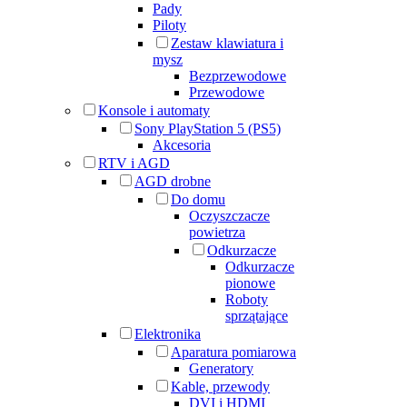
Pady
Piloty
Zestaw klawiatura i
mysz
Bezprzewodowe
Przewodowe
Konsole i automaty
Sony PlayStation 5 (PS5)
Akcesoria
RTV i AGD
AGD drobne
Do domu
Oczyszczacze
powietrza
Odkurzacze
Odkurzacze
pionowe
Roboty
sprzątające
Elektronika
Aparatura pomiarowa
Generatory
Kable, przewody
DVI i HDMI