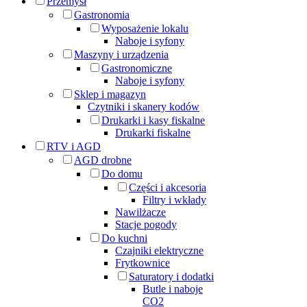
Przemysł
Gastronomia
Wyposażenie lokalu
Naboje i syfony
Maszyny i urządzenia
Gastronomiczne
Naboje i syfony
Sklep i magazyn
Czytniki i skanery kodów
Drukarki i kasy fiskalne
Drukarki fiskalne
RTV i AGD
AGD drobne
Do domu
Części i akcesoria
Filtry i wkłady
Nawilżacze
Stacje pogody
Do kuchni
Czajniki elektryczne
Frytkownice
Saturatory i dodatki
Butle i naboje
CO2