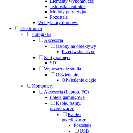
Elementy wykonawcze
Jednostki centralne
Moduły peryferyjne
Pozostałe
Wentylatory domowe
Elektronika
Fotografia
Akcesoria
Osłony na obiektywy
Przeciwsłoneczne
Karty pamięci
SD
Wyposażenie studia
Oświetlenie
Oświetlenie ciągłe
Komputery
Akcesoria (Laptop, PC)
Fotele gamingowe
Kable, taśmy,
przedłużacze
Kable i
przedłużacze
Pozostałe
USB