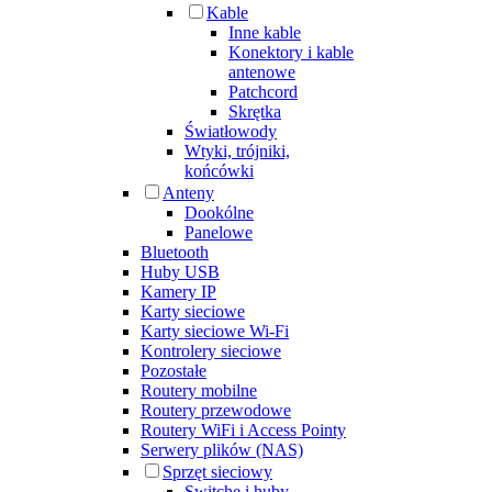
Kable
Inne kable
Konektory i kable
antenowe
Patchcord
Skrętka
Światłowody
Wtyki, trójniki,
końcówki
Anteny
Dookólne
Panelowe
Bluetooth
Huby USB
Kamery IP
Karty sieciowe
Karty sieciowe Wi-Fi
Kontrolery sieciowe
Pozostałe
Routery mobilne
Routery przewodowe
Routery WiFi i Access Pointy
Serwery plików (NAS)
Sprzęt sieciowy
Switche i huby