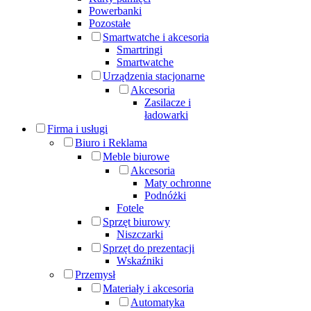
Powerbanki
Pozostałe
Smartwatche i akcesoria
Smartringi
Smartwatche
Urządzenia stacjonarne
Akcesoria
Zasilacze i
ładowarki
Firma i usługi
Biuro i Reklama
Meble biurowe
Akcesoria
Maty ochronne
Podnóżki
Fotele
Sprzęt biurowy
Niszczarki
Sprzęt do prezentacji
Wskaźniki
Przemysł
Materiały i akcesoria
Automatyka