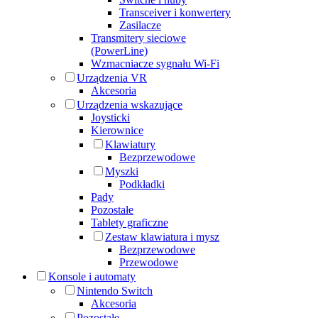
Transceiver i konwertery
Zasilacze
Transmitery sieciowe
(PowerLine)
Wzmacniacze sygnału Wi-Fi
Urządzenia VR
Akcesoria
Urządzenia wskazujące
Joysticki
Kierownice
Klawiatury
Bezprzewodowe
Myszki
Podkładki
Pady
Pozostałe
Tablety graficzne
Zestaw klawiatura i mysz
Bezprzewodowe
Przewodowe
Konsole i automaty
Nintendo Switch
Akcesoria
Pozostałe