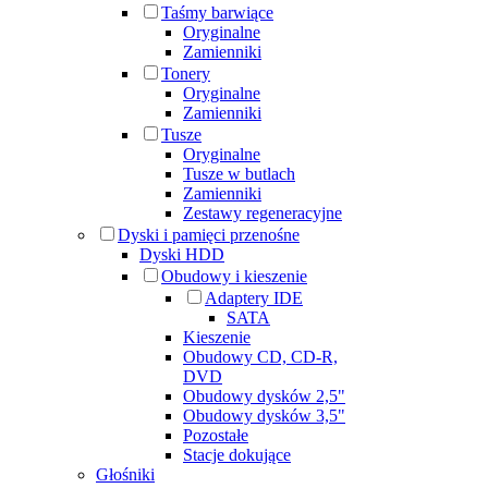
Taśmy barwiące
Oryginalne
Zamienniki
Tonery
Oryginalne
Zamienniki
Tusze
Oryginalne
Tusze w butlach
Zamienniki
Zestawy regeneracyjne
Dyski i pamięci przenośne
Dyski HDD
Obudowy i kieszenie
Adaptery IDE
SATA
Kieszenie
Obudowy CD, CD-R,
DVD
Obudowy dysków 2,5"
Obudowy dysków 3,5"
Pozostałe
Stacje dokujące
Głośniki