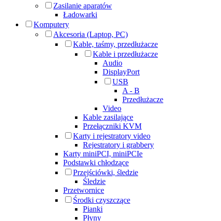
Zasilanie aparatów
Ładowarki
Komputery
Akcesoria (Laptop, PC)
Kable, taśmy, przedłużacze
Kable i przedłużacze
Audio
DisplayPort
USB
A - B
Przedłużacze
Video
Kable zasilające
Przełączniki KVM
Karty i rejestratory video
Rejestratory i grabbery
Karty miniPCI, miniPCIe
Podstawki chłodzące
Przejściówki, śledzie
Śledzie
Przetwornice
Środki czyszczące
Pianki
Płyny