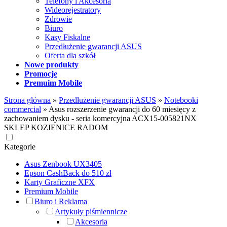
Telefony i Akcesoria
Wideorejestratory
Zdrowie
Biuro
Kasy Fiskalne
Przedłużenie gwarancji ASUS
Oferta dla szkół
Nowe produkty
Promocje
Premuim Mobile
Strona główna
»
Przedłużenie gwarancji ASUS
»
Notebooki
commercial
»
Asus rozszerzenie gwarancji do 60 miesięcy z
zachowaniem dysku - seria komercyjna ACX15-005821NX
SKLEP KOZIENICE RADOM
Kategorie
Asus Zenbook UX3405
Epson CashBack do 510 zł
Karty Graficzne XFX
Premium Mobile
Biuro i Reklama
Artykuły piśmiennicze
Akcesoria