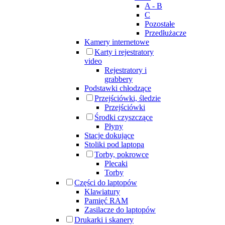
A - B
C
Pozostałe
Przedłużacze
Kamery internetowe
Karty i rejestratory
video
Rejestratory i
grabbery
Podstawki chłodzące
Przejściówki, śledzie
Przejściówki
Środki czyszczące
Płyny
Stacje dokujące
Stoliki pod laptopa
Torby, pokrowce
Plecaki
Torby
Części do laptopów
Klawiatury
Pamięć RAM
Zasilacze do laptopów
Drukarki i skanery