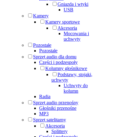
Gniazda i wtyki
USB
Kamery
Kamery sportowe
Akcesoria
Mocowania i
uchwyty
Pozostałe
Pozostałe
Sprzęt audio dla domu
Części i podzespoły
Kolumny głośnikowe
Podstawy, stojaki,
uchwyty
Uchwyty do
kolumn
Radia
Sprzęt audio przenośny
Głośniki przenośne
MP3
Sprzęt satelitarny
Akcesoria
Splittery
Części i podzespoły