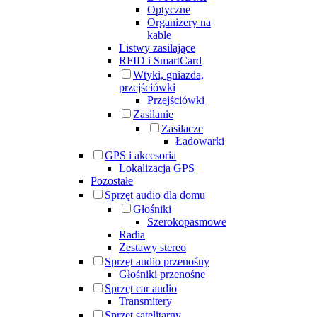
Optyczne
Organizery na
kable
Listwy zasilające
RFID i SmartCard
Wtyki, gniazda,
przejściówki
Przejściówki
Zasilanie
Zasilacze
Ładowarki
GPS i akcesoria
Lokalizacja GPS
Pozostałe
Sprzęt audio dla domu
Głośniki
Szerokopasmowe
Radia
Zestawy stereo
Sprzęt audio przenośny
Głośniki przenośne
Sprzęt car audio
Transmitery
Sprzęt satelitarny