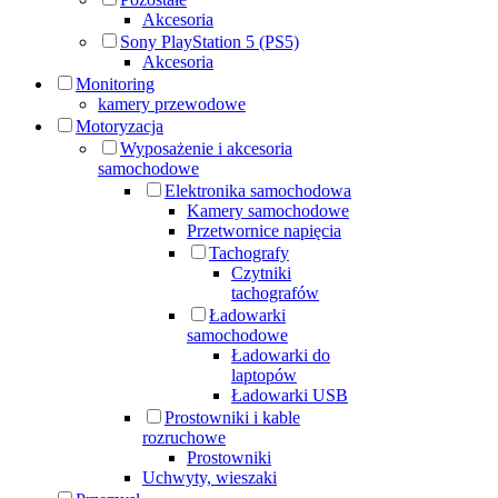
Akcesoria
Sony PlayStation 5 (PS5)
Akcesoria
Monitoring
kamery przewodowe
Motoryzacja
Wyposażenie i akcesoria
samochodowe
Elektronika samochodowa
Kamery samochodowe
Przetwornice napięcia
Tachografy
Czytniki
tachografów
Ładowarki
samochodowe
Ładowarki do
laptopów
Ładowarki USB
Prostowniki i kable
rozruchowe
Prostowniki
Uchwyty, wieszaki