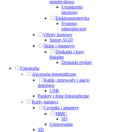
przemysłowa
Urządzenia
sieciowe
Elektroenergetyka
Systemy
zabezpieczeń
Oferty hurtowe
Sprzęt AGD
Sklep i magazyn
Drukarki i kasy
fiskalne
Drukarki etykiet
Fotografia
Akcesoria fotograficzne
Kable, przewody i stacje
dokujące
USB
Papiery i folie fotograficzne
Karty pamięci
Czytniki i adaptery
MMC
SD
Uniwersalne
SD