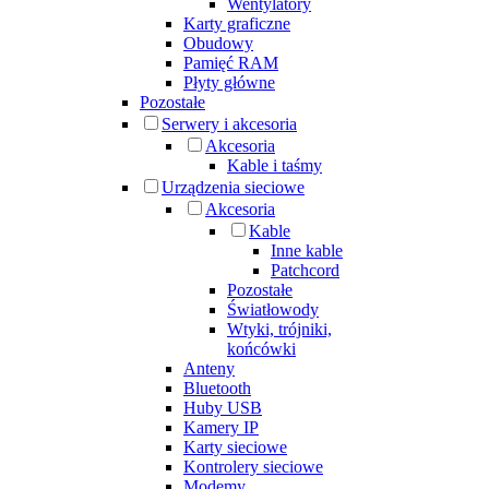
Wentylatory
Karty graficzne
Obudowy
Pamięć RAM
Płyty główne
Pozostałe
Serwery i akcesoria
Akcesoria
Kable i taśmy
Urządzenia sieciowe
Akcesoria
Kable
Inne kable
Patchcord
Pozostałe
Światłowody
Wtyki, trójniki,
końcówki
Anteny
Bluetooth
Huby USB
Kamery IP
Karty sieciowe
Kontrolery sieciowe
Modemy