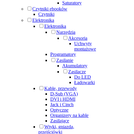
Saturatory
Czytniki ebooków
Czytniki
Elektronika
Elektronika
Narzędzia
Akcesoria
Uchwyty
montażowe
Programatory
Zasilanie
Akumulatory
Zasilacze
Do LED
Ładowarki
Kable, przewody
D-Sub (VGA)
DVI i HDMI
Jack i Cinch
Optyczne
Organizery na kable
Zasilające
Wtyki, gniazda,
przejściówki