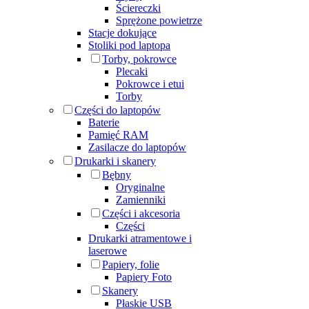
Ściereczki
Sprężone powietrze
Stacje dokujące
Stoliki pod laptopa
Torby, pokrowce
Plecaki
Pokrowce i etui
Torby
Części do laptopów
Baterie
Pamięć RAM
Zasilacze do laptopów
Drukarki i skanery
Bębny
Oryginalne
Zamienniki
Części i akcesoria
Części
Drukarki atramentowe i
laserowe
Papiery, folie
Papiery Foto
Skanery
Płaskie USB