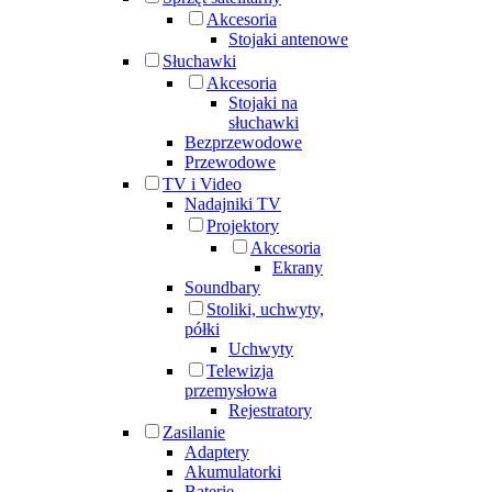
Akcesoria
Stojaki antenowe
Słuchawki
Akcesoria
Stojaki na
słuchawki
Bezprzewodowe
Przewodowe
TV i Video
Nadajniki TV
Projektory
Akcesoria
Ekrany
Soundbary
Stoliki, uchwyty,
półki
Uchwyty
Telewizja
przemysłowa
Rejestratory
Zasilanie
Adaptery
Akumulatorki
Baterie