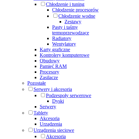
Chłodzenie i tuning
Chłodzenie procesorów
Chłodzenie wodne
Zestawy
Pasty i taśmy
termoprzewodzące
Radiatory
Wentylatory
Karty graficzne
Kontrolery komputerowe
Obudowy
Pamięć RAM
Procesory
Zasilacze
Pozostałe
Serwery i akcesoria
Podzespoły serwerowe
Dyski
Serwery
Tablety
Akcesoria
Urządzenia
Urządzenia sieciowe
Akcesoria