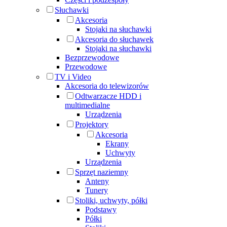
Słuchawki
Akcesoria
Stojaki na słuchawki
Akcesoria do słuchawek
Stojaki na słuchawki
Bezprzewodowe
Przewodowe
TV i Video
Akcesoria do telewizorów
Odtwarzacze HDD i
multimedialne
Urządzenia
Projektory
Akcesoria
Ekrany
Uchwyty
Urządzenia
Sprzęt naziemny
Anteny
Tunery
Stoliki, uchwyty, półki
Podstawy
Półki