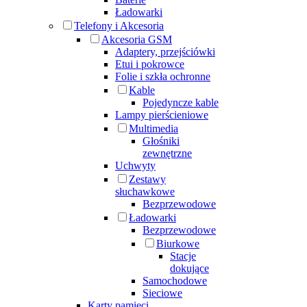
Ładowarki
Telefony i Akcesoria
Akcesoria GSM
Adaptery, przejściówki
Etui i pokrowce
Folie i szkła ochronne
Kable
Pojedyncze kable
Lampy pierścieniowe
Multimedia
Głośniki
zewnętrzne
Uchwyty
Zestawy
słuchawkowe
Bezprzewodowe
Ładowarki
Bezprzewodowe
Biurkowe
Stacje
dokujące
Samochodowe
Sieciowe
Karty pamięci