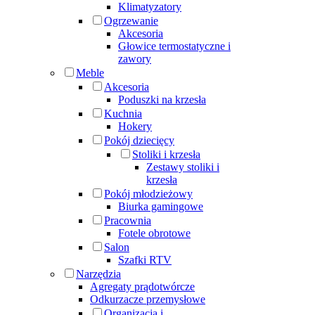
Klimatyzatory
Ogrzewanie
Akcesoria
Głowice termostatyczne i
zawory
Meble
Akcesoria
Poduszki na krzesła
Kuchnia
Hokery
Pokój dziecięcy
Stoliki i krzesła
Zestawy stoliki i
krzesła
Pokój młodzieżowy
Biurka gamingowe
Pracownia
Fotele obrotowe
Salon
Szafki RTV
Narzędzia
Agregaty prądotwórcze
Odkurzacze przemysłowe
Organizacja i