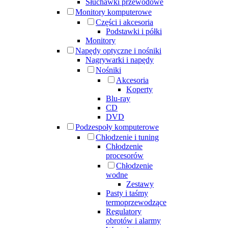
Słuchawki przewodowe
Monitory komputerowe
Części i akcesoria
Podstawki i półki
Monitory
Napędy optyczne i nośniki
Nagrywarki i napędy
Nośniki
Akcesoria
Koperty
Blu-ray
CD
DVD
Podzespoły komputerowe
Chłodzenie i tuning
Chłodzenie
procesorów
Chłodzenie
wodne
Zestawy
Pasty i taśmy
termoprzewodzące
Regulatory
obrotów i alarmy