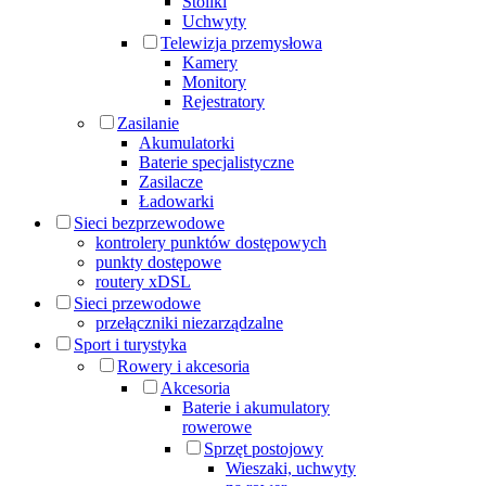
Stoliki
Uchwyty
Telewizja przemysłowa
Kamery
Monitory
Rejestratory
Zasilanie
Akumulatorki
Baterie specjalistyczne
Zasilacze
Ładowarki
Sieci bezprzewodowe
kontrolery punktów dostępowych
punkty dostępowe
routery xDSL
Sieci przewodowe
przełączniki niezarządzalne
Sport i turystyka
Rowery i akcesoria
Akcesoria
Baterie i akumulatory
rowerowe
Sprzęt postojowy
Wieszaki, uchwyty