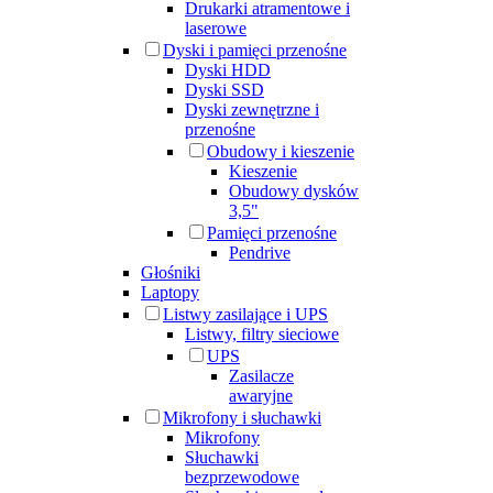
Drukarki atramentowe i
laserowe
Dyski i pamięci przenośne
Dyski HDD
Dyski SSD
Dyski zewnętrzne i
przenośne
Obudowy i kieszenie
Kieszenie
Obudowy dysków
3,5"
Pamięci przenośne
Pendrive
Głośniki
Laptopy
Listwy zasilające i UPS
Listwy, filtry sieciowe
UPS
Zasilacze
awaryjne
Mikrofony i słuchawki
Mikrofony
Słuchawki
bezprzewodowe