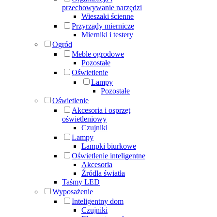
przechowywanie narzędzi
Wieszaki ścienne
Przyrządy miernicze
Mierniki i testery
Ogród
Meble ogrodowe
Pozostałe
Oświetlenie
Lampy
Pozostałe
Oświetlenie
Akcesoria i osprzęt
oświetleniowy
Czujniki
Lampy
Lampki biurkowe
Oświetlenie inteligentne
Akcesoria
Źródła światła
Taśmy LED
Wyposażenie
Inteligentny dom
Czujniki