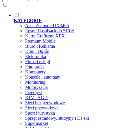
KATEGORIE
Asus Zenbook UX3405
Epson CashBack do 510 zł
Karty Graficzne XFX
Premium Mobile
Biuro i Reklama
Dom i Ogród
Elektronika
Firma i usługi
Fotografia
Komputery
Konsole i automaty
Monitoring
Motoryzacja
Przemysł
RTV i AGD
Sieci bezprzewodowe
Sieci przewodowe
Sport i turystyka
Sprzęt estradowy, studyjny i DJ-ski
Supermarket