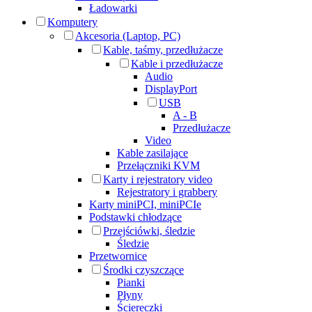
Ładowarki
Komputery
Akcesoria (Laptop, PC)
Kable, taśmy, przedłużacze
Kable i przedłużacze
Audio
DisplayPort
USB
A - B
Przedłużacze
Video
Kable zasilające
Przełączniki KVM
Karty i rejestratory video
Rejestratory i grabbery
Karty miniPCI, miniPCIe
Podstawki chłodzące
Przejściówki, śledzie
Śledzie
Przetwornice
Środki czyszczące
Pianki
Płyny
Ściereczki