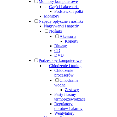
Monitory komputerowe
Części i akcesoria
Podstawki i półki
Monitory
Napędy optyczne i nośniki
Nagrywarki i napędy
Nośniki
Akcesoria
Koperty
Blu-ray
CD
DVD
Podzespoły komputerowe
Chłodzenie i tuning
Chłodzenie
procesorów
Chłodzenie
wodne
Zestawy
Pasty i taśmy
termoprzewodzące
Regulatory
obrotów i alarmy
Wentylatory