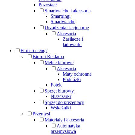
Pozostałe
Smartwatche i akcesoria
Smartringi
Smartwatche
Urządzenia stacjonarne
Akcesoria
Zasilacze i
ładowarki
Firma i usługi
Biuro i Reklama
Meble biurowe
Akcesoria
Maty ochronne
Podnóżki
Fotele
Sprzęt biurowy
Niszczarki
Sprzęt do prezentacji
Wskaźniki
Przemysł
Materiały i akcesoria
Automatyka
przemysłowa