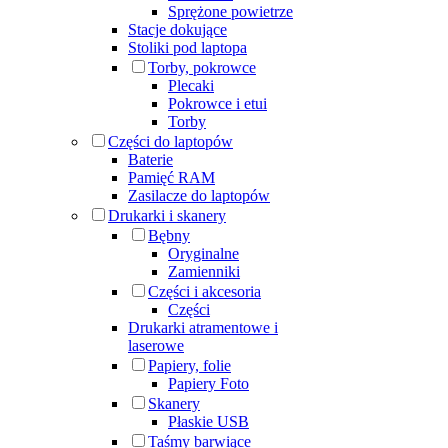
Sprężone powietrze
Stacje dokujące
Stoliki pod laptopa
Torby, pokrowce
Plecaki
Pokrowce i etui
Torby
Części do laptopów
Baterie
Pamięć RAM
Zasilacze do laptopów
Drukarki i skanery
Bębny
Oryginalne
Zamienniki
Części i akcesoria
Części
Drukarki atramentowe i
laserowe
Papiery, folie
Papiery Foto
Skanery
Płaskie USB
Taśmy barwiące