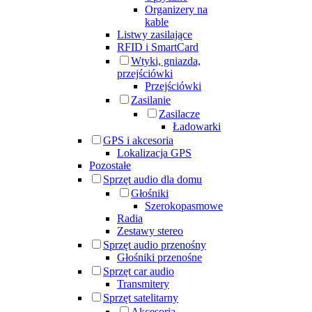
Organizery na
kable
Listwy zasilające
RFID i SmartCard
Wtyki, gniazda,
przejściówki
Przejściówki
Zasilanie
Zasilacze
Ładowarki
GPS i akcesoria
Lokalizacja GPS
Pozostałe
Sprzęt audio dla domu
Głośniki
Szerokopasmowe
Radia
Zestawy stereo
Sprzęt audio przenośny
Głośniki przenośne
Sprzęt car audio
Transmitery
Sprzęt satelitarny
Akcesoria