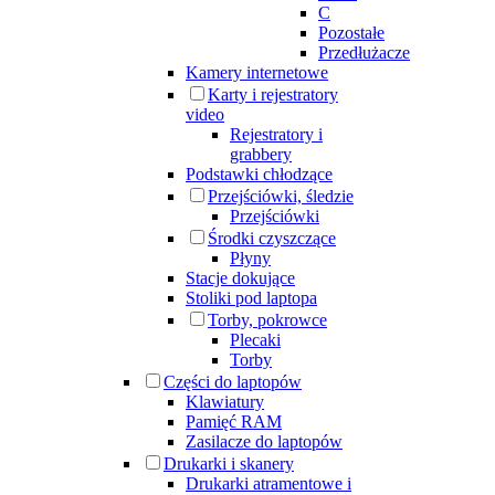
C
Pozostałe
Przedłużacze
Kamery internetowe
Karty i rejestratory
video
Rejestratory i
grabbery
Podstawki chłodzące
Przejściówki, śledzie
Przejściówki
Środki czyszczące
Płyny
Stacje dokujące
Stoliki pod laptopa
Torby, pokrowce
Plecaki
Torby
Części do laptopów
Klawiatury
Pamięć RAM
Zasilacze do laptopów
Drukarki i skanery
Drukarki atramentowe i