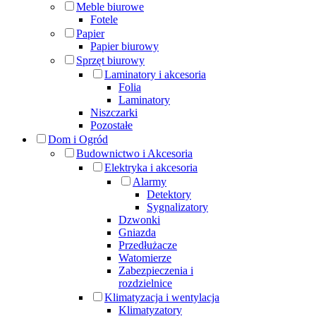
Meble biurowe
Fotele
Papier
Papier biurowy
Sprzęt biurowy
Laminatory i akcesoria
Folia
Laminatory
Niszczarki
Pozostałe
Dom i Ogród
Budownictwo i Akcesoria
Elektryka i akcesoria
Alarmy
Detektory
Sygnalizatory
Dzwonki
Gniazda
Przedłużacze
Watomierze
Zabezpieczenia i
rozdzielnice
Klimatyzacja i wentylacja
Klimatyzatory