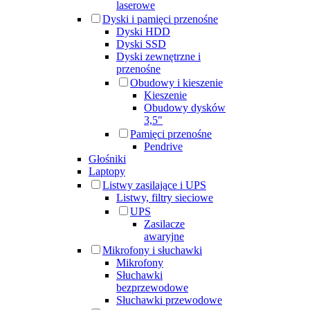
laserowe
Dyski i pamięci przenośne
Dyski HDD
Dyski SSD
Dyski zewnętrzne i
przenośne
Obudowy i kieszenie
Kieszenie
Obudowy dysków
3,5"
Pamięci przenośne
Pendrive
Głośniki
Laptopy
Listwy zasilające i UPS
Listwy, filtry sieciowe
UPS
Zasilacze
awaryjne
Mikrofony i słuchawki
Mikrofony
Słuchawki
bezprzewodowe
Słuchawki przewodowe