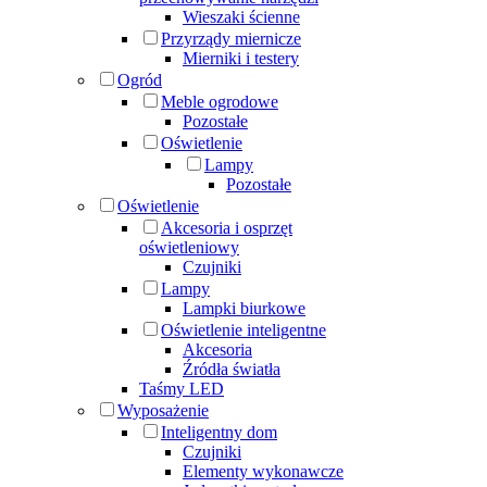
Wieszaki ścienne
Przyrządy miernicze
Mierniki i testery
Ogród
Meble ogrodowe
Pozostałe
Oświetlenie
Lampy
Pozostałe
Oświetlenie
Akcesoria i osprzęt
oświetleniowy
Czujniki
Lampy
Lampki biurkowe
Oświetlenie inteligentne
Akcesoria
Źródła światła
Taśmy LED
Wyposażenie
Inteligentny dom
Czujniki
Elementy wykonawcze