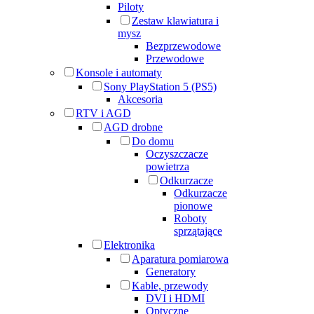
Piloty
Zestaw klawiatura i
mysz
Bezprzewodowe
Przewodowe
Konsole i automaty
Sony PlayStation 5 (PS5)
Akcesoria
RTV i AGD
AGD drobne
Do domu
Oczyszczacze
powietrza
Odkurzacze
Odkurzacze
pionowe
Roboty
sprzątające
Elektronika
Aparatura pomiarowa
Generatory
Kable, przewody
DVI i HDMI
Optyczne