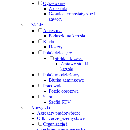
Ogrzewanie
Akcesoria
Głowice termostatyczne i
zawory
Meble
Akcesoria
Poduszki na krzesła
Kuchnia
Hokery
Pokój dziecięcy
Stoliki i krzesła
Zestawy stoliki i
krzesła
Pokój młodzieżowy
Biurka gamingowe
Pracownia
Fotele obrotowe
Salon
Szafki RTV
Narzędzia
Agregaty prądotwórcze
Odkurzacze przemysłowe
Organizacja i
przechowywanie narzędzi