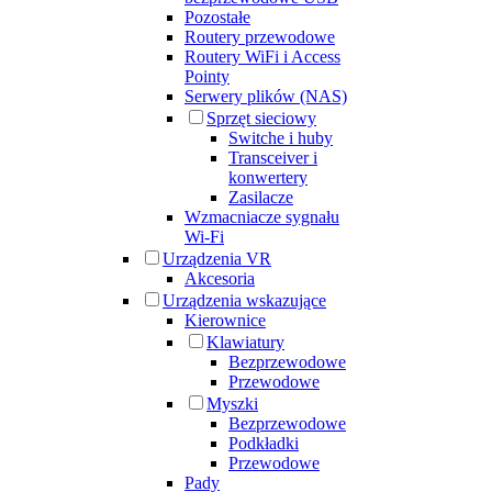
Pozostałe
Routery przewodowe
Routery WiFi i Access
Pointy
Serwery plików (NAS)
Sprzęt sieciowy
Switche i huby
Transceiver i
konwertery
Zasilacze
Wzmacniacze sygnału
Wi-Fi
Urządzenia VR
Akcesoria
Urządzenia wskazujące
Kierownice
Klawiatury
Bezprzewodowe
Przewodowe
Myszki
Bezprzewodowe
Podkładki
Przewodowe
Pady