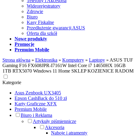
Telefony i Akcesoria
Wideorejestratory
Zdrowie
Biuro
Kasy Fiskalne
Przedłużenie gwarancji ASUS
Oferta dla szkół
Nowe produkty
Promocje
Premuim Mobile
Strona główna
»
Elektronika
»
Komputery
»
Laptopy
»
ASUS TUF
Gaming F16 FX608JPR-I7161W Intel Core i7 14650HX 16GB
1TB RTX5070 Windows 11 Home SKLEP KOZIENICE RADOM
Kategorie
Asus Zenbook UX3405
Epson CashBack do 510 zł
Karty Graficzne XFX
Premium Mobile
Biuro i Reklama
Artykuły piśmiennicze
Akcesoria
Naboje i atramenty