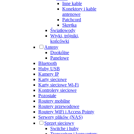
Inne kable
Konektory i kable
antenowe
Patchcord
Skrętka
Światłowody
Wtyki, trójniki,
końcówki
Anteny
Dookólne
Panelowe
Bluetooth
Huby USB
Kamery IP
Karty sieciowe
Karty sieciowe Wi-Fi
Kontrolery sieciowe
Pozostałe
Routery mobilne
Routery przewodowe
Routery WiFi i Access Pointy
Serwery plików (NAS)
Sprzęt sieciowy
Switche i huby
Transceiver i konwertery