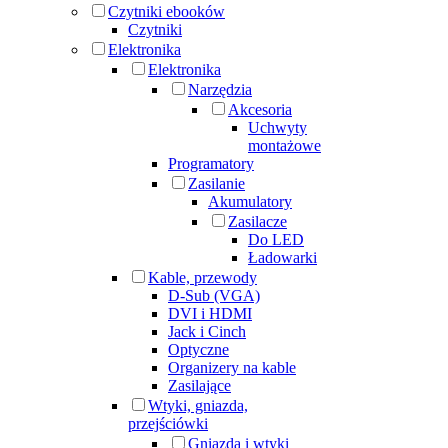
Czytniki ebooków
Czytniki
Elektronika
Elektronika
Narzędzia
Akcesoria
Uchwyty
montażowe
Programatory
Zasilanie
Akumulatory
Zasilacze
Do LED
Ładowarki
Kable, przewody
D-Sub (VGA)
DVI i HDMI
Jack i Cinch
Optyczne
Organizery na kable
Zasilające
Wtyki, gniazda,
przejściówki
Gniazda i wtyki