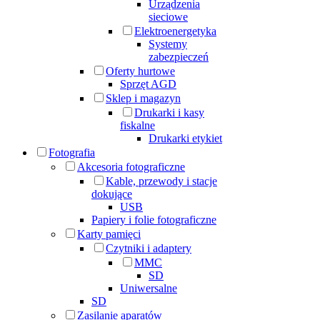
Urządzenia
sieciowe
Elektroenergetyka
Systemy
zabezpieczeń
Oferty hurtowe
Sprzęt AGD
Sklep i magazyn
Drukarki i kasy
fiskalne
Drukarki etykiet
Fotografia
Akcesoria fotograficzne
Kable, przewody i stacje
dokujące
USB
Papiery i folie fotograficzne
Karty pamięci
Czytniki i adaptery
MMC
SD
Uniwersalne
SD
Zasilanie aparatów