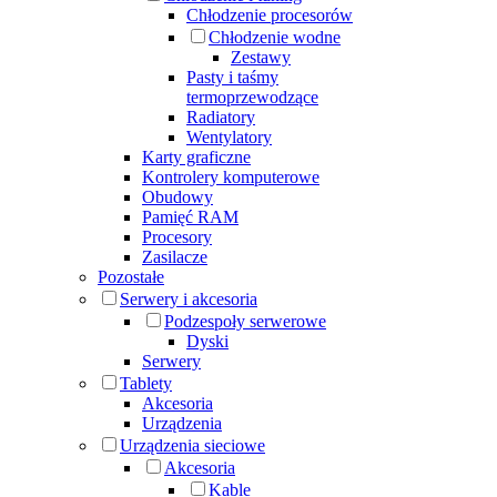
Chłodzenie procesorów
Chłodzenie wodne
Zestawy
Pasty i taśmy
termoprzewodzące
Radiatory
Wentylatory
Karty graficzne
Kontrolery komputerowe
Obudowy
Pamięć RAM
Procesory
Zasilacze
Pozostałe
Serwery i akcesoria
Podzespoły serwerowe
Dyski
Serwery
Tablety
Akcesoria
Urządzenia
Urządzenia sieciowe
Akcesoria
Kable