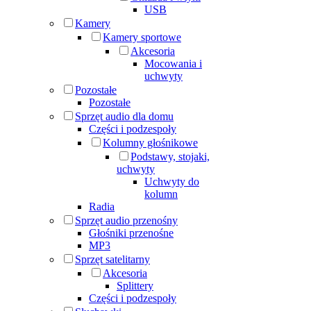
USB
Kamery
Kamery sportowe
Akcesoria
Mocowania i
uchwyty
Pozostałe
Pozostałe
Sprzęt audio dla domu
Części i podzespoły
Kolumny głośnikowe
Podstawy, stojaki,
uchwyty
Uchwyty do
kolumn
Radia
Sprzęt audio przenośny
Głośniki przenośne
MP3
Sprzęt satelitarny
Akcesoria
Splittery
Części i podzespoły