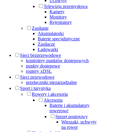
Uchwyty
Telewizja przemysłowa
Kamery
Monitory
Rejestratory
Zasilanie
Akumulatorki
Baterie specjalistyczne
Zasilacze
Ładowarki
Sieci bezprzewodowe
kontrolery punktów dostępowych
punkty dostępowe
routery xDSL
Sieci przewodowe
przełączniki niezarządzalne
Sport i turystyka
Rowery i akcesoria
Akcesoria
Baterie i akumulatory
rowerowe
Sprzęt postojowy
Wieszaki, uchwyty
na rower