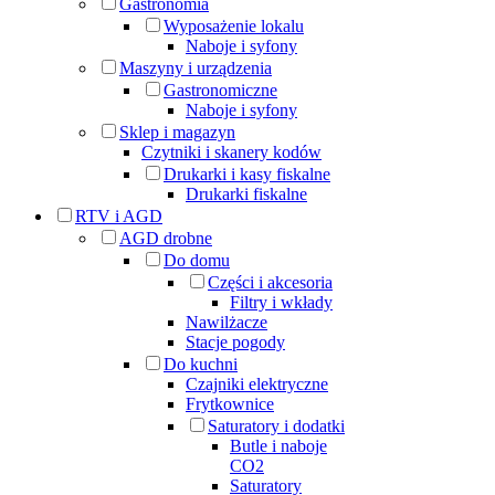
Gastronomia
Wyposażenie lokalu
Naboje i syfony
Maszyny i urządzenia
Gastronomiczne
Naboje i syfony
Sklep i magazyn
Czytniki i skanery kodów
Drukarki i kasy fiskalne
Drukarki fiskalne
RTV i AGD
AGD drobne
Do domu
Części i akcesoria
Filtry i wkłady
Nawilżacze
Stacje pogody
Do kuchni
Czajniki elektryczne
Frytkownice
Saturatory i dodatki
Butle i naboje
CO2
Saturatory