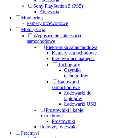
Sony PlayStation 5 (PS5)
Akcesoria
Monitoring
kamery przewodowe
Motoryzacja
Wyposażenie i akcesoria
samochodowe
Elektronika samochodowa
Kamery samochodowe
Przetwornice napięcia
Tachografy
Czytniki
tachografów
Ładowarki
samochodowe
Ładowarki do
laptopów
Ładowarki USB
Prostowniki i kable
rozruchowe
Prostowniki
Uchwyty, wieszaki
Przemysł