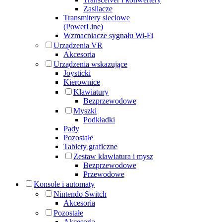
Zasilacze
Transmitery sieciowe
(PowerLine)
Wzmacniacze sygnału Wi-Fi
Urządzenia VR
Akcesoria
Urządzenia wskazujące
Joysticki
Kierownice
Klawiatury
Bezprzewodowe
Myszki
Podkładki
Pady
Pozostałe
Tablety graficzne
Zestaw klawiatura i mysz
Bezprzewodowe
Przewodowe
Konsole i automaty
Nintendo Switch
Akcesoria
Pozostałe
Akcesoria