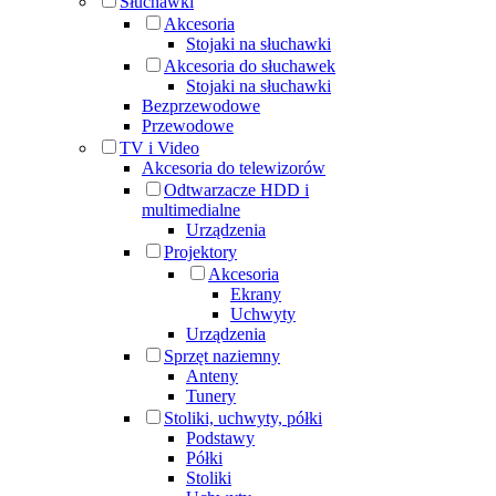
Słuchawki
Akcesoria
Stojaki na słuchawki
Akcesoria do słuchawek
Stojaki na słuchawki
Bezprzewodowe
Przewodowe
TV i Video
Akcesoria do telewizorów
Odtwarzacze HDD i
multimedialne
Urządzenia
Projektory
Akcesoria
Ekrany
Uchwyty
Urządzenia
Sprzęt naziemny
Anteny
Tunery
Stoliki, uchwyty, półki
Podstawy
Półki
Stoliki