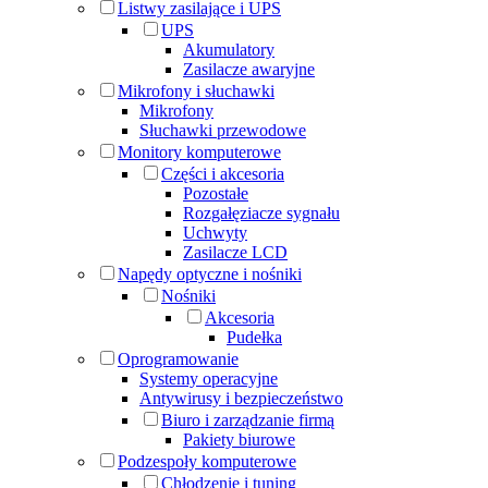
Listwy zasilające i UPS
UPS
Akumulatory
Zasilacze awaryjne
Mikrofony i słuchawki
Mikrofony
Słuchawki przewodowe
Monitory komputerowe
Części i akcesoria
Pozostałe
Rozgałęziacze sygnału
Uchwyty
Zasilacze LCD
Napędy optyczne i nośniki
Nośniki
Akcesoria
Pudełka
Oprogramowanie
Systemy operacyjne
Antywirusy i bezpieczeństwo
Biuro i zarządzanie firmą
Pakiety biurowe
Podzespoły komputerowe
Chłodzenie i tuning