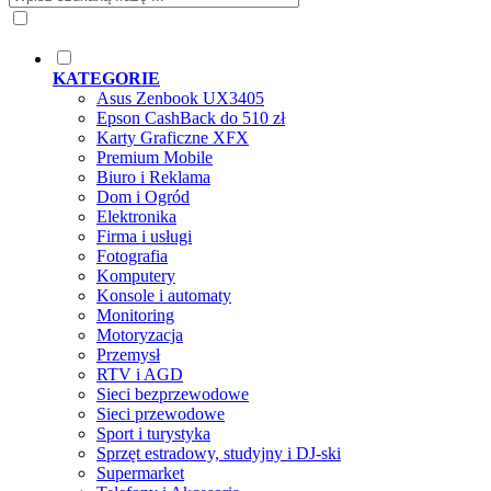
KATEGORIE
Asus Zenbook UX3405
Epson CashBack do 510 zł
Karty Graficzne XFX
Premium Mobile
Biuro i Reklama
Dom i Ogród
Elektronika
Firma i usługi
Fotografia
Komputery
Konsole i automaty
Monitoring
Motoryzacja
Przemysł
RTV i AGD
Sieci bezprzewodowe
Sieci przewodowe
Sport i turystyka
Sprzęt estradowy, studyjny i DJ-ski
Supermarket