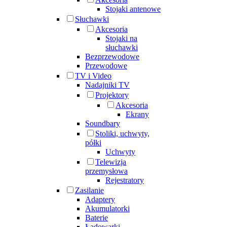
Stojaki antenowe
Słuchawki
Akcesoria
Stojaki na
słuchawki
Bezprzewodowe
Przewodowe
TV i Video
Nadajniki TV
Projektory
Akcesoria
Ekrany
Soundbary
Stoliki, uchwyty,
półki
Uchwyty
Telewizja
przemysłowa
Rejestratory
Zasilanie
Adaptery
Akumulatorki
Baterie
Ładowarki