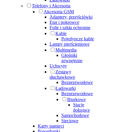
Telefony i Akcesoria
Akcesoria GSM
Adaptery, przejściówki
Etui i pokrowce
Folie i szkła ochronne
Kable
Pojedyncze kable
Lampy pierścieniowe
Multimedia
Głośniki
zewnętrzne
Uchwyty
Zestawy
słuchawkowe
Bezprzewodowe
Ładowarki
Bezprzewodowe
Biurkowe
Stacje
dokujące
Samochodowe
Sieciowe
Karty pamięci
Powerbanki