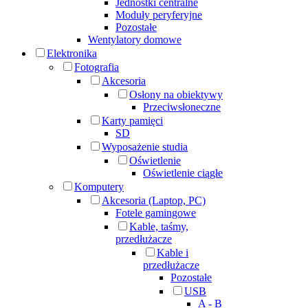
Jednostki centralne
Moduły peryferyjne
Pozostałe
Wentylatory domowe
Elektronika
Fotografia
Akcesoria
Osłony na obiektywy
Przeciwsłoneczne
Karty pamięci
SD
Wyposażenie studia
Oświetlenie
Oświetlenie ciągłe
Komputery
Akcesoria (Laptop, PC)
Fotele gamingowe
Kable, taśmy,
przedłużacze
Kable i
przedłużacze
Pozostałe
USB
A - B