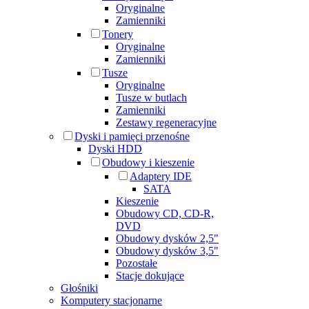
Oryginalne
Zamienniki
Tonery
Oryginalne
Zamienniki
Tusze
Oryginalne
Tusze w butlach
Zamienniki
Zestawy regeneracyjne
Dyski i pamięci przenośne
Dyski HDD
Obudowy i kieszenie
Adaptery IDE
SATA
Kieszenie
Obudowy CD, CD-R,
DVD
Obudowy dysków 2,5"
Obudowy dysków 3,5"
Pozostałe
Stacje dokujące
Głośniki
Komputery stacjonarne