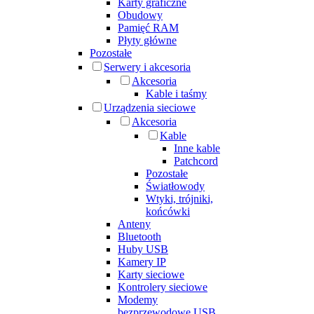
Karty graficzne
Obudowy
Pamięć RAM
Płyty główne
Pozostałe
Serwery i akcesoria
Akcesoria
Kable i taśmy
Urządzenia sieciowe
Akcesoria
Kable
Inne kable
Patchcord
Pozostałe
Światłowody
Wtyki, trójniki,
końcówki
Anteny
Bluetooth
Huby USB
Kamery IP
Karty sieciowe
Kontrolery sieciowe
Modemy
bezprzewodowe USB