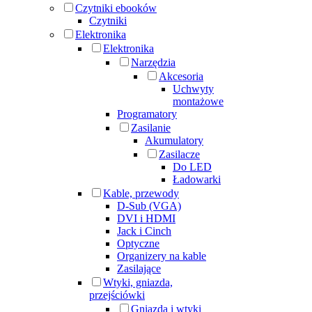
Czytniki ebooków
Czytniki
Elektronika
Elektronika
Narzędzia
Akcesoria
Uchwyty
montażowe
Programatory
Zasilanie
Akumulatory
Zasilacze
Do LED
Ładowarki
Kable, przewody
D-Sub (VGA)
DVI i HDMI
Jack i Cinch
Optyczne
Organizery na kable
Zasilające
Wtyki, gniazda,
przejściówki
Gniazda i wtyki