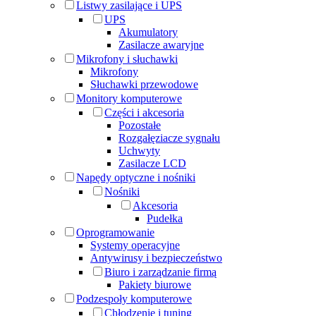
Listwy zasilające i UPS
UPS
Akumulatory
Zasilacze awaryjne
Mikrofony i słuchawki
Mikrofony
Słuchawki przewodowe
Monitory komputerowe
Części i akcesoria
Pozostałe
Rozgałęziacze sygnału
Uchwyty
Zasilacze LCD
Napędy optyczne i nośniki
Nośniki
Akcesoria
Pudełka
Oprogramowanie
Systemy operacyjne
Antywirusy i bezpieczeństwo
Biuro i zarządzanie firmą
Pakiety biurowe
Podzespoły komputerowe
Chłodzenie i tuning