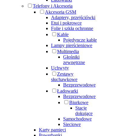
Telefony i Akcesoria
Akcesoria GSM
Adaptery, przejściówki
Etui i pokrowce
Folie i szkła ochronne
Kable
Pojedyncze kable
Lampy pierścieniowe
Multimedia
Głośniki
zewnętrzne
Uchwyty
Zestawy
słuchawkowe
Bezprzewodowe
Ładowarki
Bezprzewodowe
Biurkowe
Stacje
dokujące
Samochodowe
Sieciowe
Karty pamięci
Powerbanki