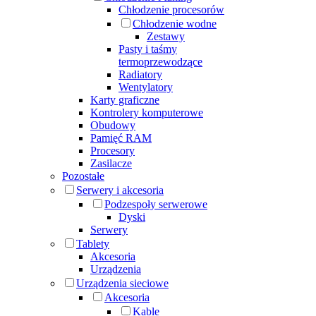
Chłodzenie procesorów
Chłodzenie wodne
Zestawy
Pasty i taśmy
termoprzewodzące
Radiatory
Wentylatory
Karty graficzne
Kontrolery komputerowe
Obudowy
Pamięć RAM
Procesory
Zasilacze
Pozostałe
Serwery i akcesoria
Podzespoły serwerowe
Dyski
Serwery
Tablety
Akcesoria
Urządzenia
Urządzenia sieciowe
Akcesoria
Kable