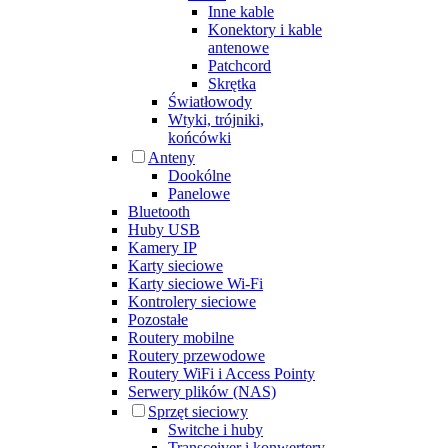
Inne kable
Konektory i kable
antenowe
Patchcord
Skrętka
Światłowody
Wtyki, trójniki,
końcówki
Anteny
Dookólne
Panelowe
Bluetooth
Huby USB
Kamery IP
Karty sieciowe
Karty sieciowe Wi-Fi
Kontrolery sieciowe
Pozostałe
Routery mobilne
Routery przewodowe
Routery WiFi i Access Pointy
Serwery plików (NAS)
Sprzęt sieciowy
Switche i huby
Transceiver i konwertery