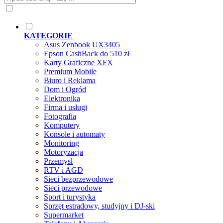
KATEGORIE
Asus Zenbook UX3405
Epson CashBack do 510 zł
Karty Graficzne XFX
Premium Mobile
Biuro i Reklama
Dom i Ogród
Elektronika
Firma i usługi
Fotografia
Komputery
Konsole i automaty
Monitoring
Motoryzacja
Przemysł
RTV i AGD
Sieci bezprzewodowe
Sieci przewodowe
Sport i turystyka
Sprzęt estradowy, studyjny i DJ-ski
Supermarket