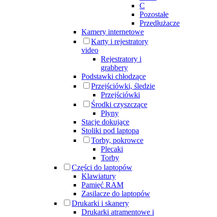
C
Pozostałe
Przedłużacze
Kamery internetowe
Karty i rejestratory
video
Rejestratory i
grabbery
Podstawki chłodzące
Przejściówki, śledzie
Przejściówki
Środki czyszczące
Płyny
Stacje dokujące
Stoliki pod laptopa
Torby, pokrowce
Plecaki
Torby
Części do laptopów
Klawiatury
Pamięć RAM
Zasilacze do laptopów
Drukarki i skanery
Drukarki atramentowe i