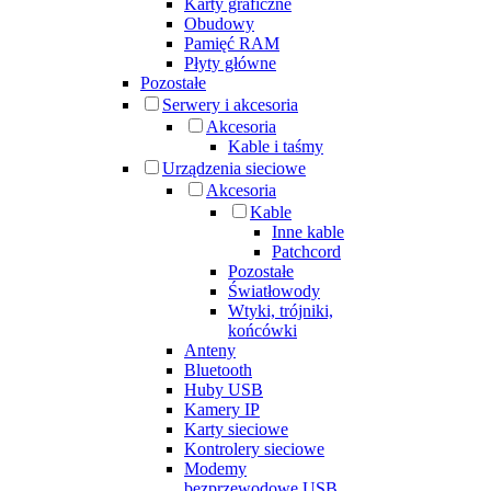
Karty graficzne
Obudowy
Pamięć RAM
Płyty główne
Pozostałe
Serwery i akcesoria
Akcesoria
Kable i taśmy
Urządzenia sieciowe
Akcesoria
Kable
Inne kable
Patchcord
Pozostałe
Światłowody
Wtyki, trójniki,
końcówki
Anteny
Bluetooth
Huby USB
Kamery IP
Karty sieciowe
Kontrolery sieciowe
Modemy
bezprzewodowe USB