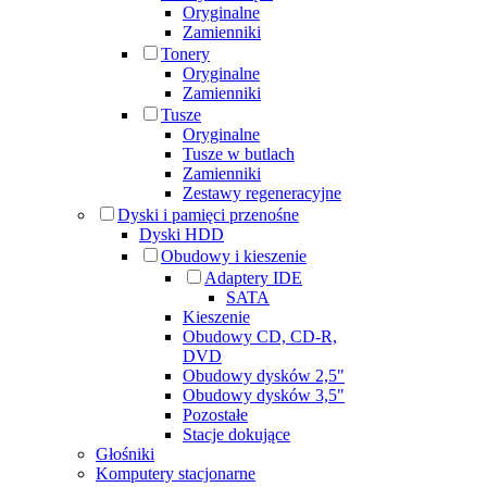
Oryginalne
Zamienniki
Tonery
Oryginalne
Zamienniki
Tusze
Oryginalne
Tusze w butlach
Zamienniki
Zestawy regeneracyjne
Dyski i pamięci przenośne
Dyski HDD
Obudowy i kieszenie
Adaptery IDE
SATA
Kieszenie
Obudowy CD, CD-R,
DVD
Obudowy dysków 2,5"
Obudowy dysków 3,5"
Pozostałe
Stacje dokujące
Głośniki
Komputery stacjonarne