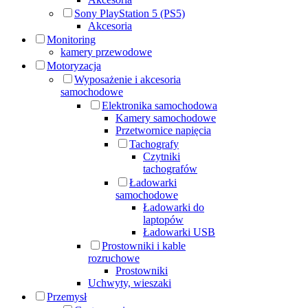
Sony PlayStation 5 (PS5)
Akcesoria
Monitoring
kamery przewodowe
Motoryzacja
Wyposażenie i akcesoria
samochodowe
Elektronika samochodowa
Kamery samochodowe
Przetwornice napięcia
Tachografy
Czytniki
tachografów
Ładowarki
samochodowe
Ładowarki do
laptopów
Ładowarki USB
Prostowniki i kable
rozruchowe
Prostowniki
Uchwyty, wieszaki
Przemysł