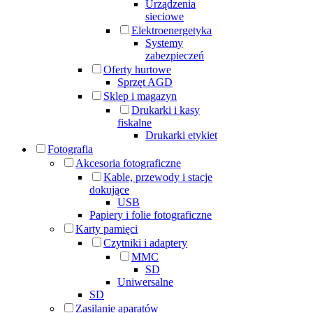
Urządzenia
sieciowe
Elektroenergetyka
Systemy
zabezpieczeń
Oferty hurtowe
Sprzęt AGD
Sklep i magazyn
Drukarki i kasy
fiskalne
Drukarki etykiet
Fotografia
Akcesoria fotograficzne
Kable, przewody i stacje
dokujące
USB
Papiery i folie fotograficzne
Karty pamięci
Czytniki i adaptery
MMC
SD
Uniwersalne
SD
Zasilanie aparatów