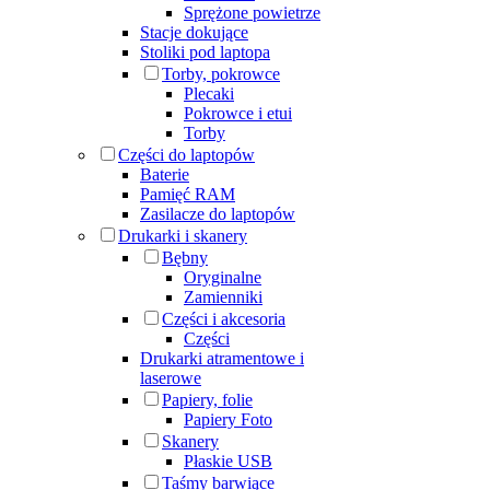
Sprężone powietrze
Stacje dokujące
Stoliki pod laptopa
Torby, pokrowce
Plecaki
Pokrowce i etui
Torby
Części do laptopów
Baterie
Pamięć RAM
Zasilacze do laptopów
Drukarki i skanery
Bębny
Oryginalne
Zamienniki
Części i akcesoria
Części
Drukarki atramentowe i
laserowe
Papiery, folie
Papiery Foto
Skanery
Płaskie USB
Taśmy barwiące