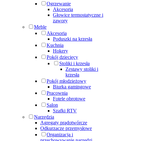
Ogrzewanie
Akcesoria
Głowice termostatyczne i
zawory
Meble
Akcesoria
Poduszki na krzesła
Kuchnia
Hokery
Pokój dziecięcy
Stoliki i krzesła
Zestawy stoliki i
krzesła
Pokój młodzieżowy
Biurka gamingowe
Pracownia
Fotele obrotowe
Salon
Szafki RTV
Narzędzia
Agregaty prądotwórcze
Odkurzacze przemysłowe
Organizacja i
przechowywanie narzędzi