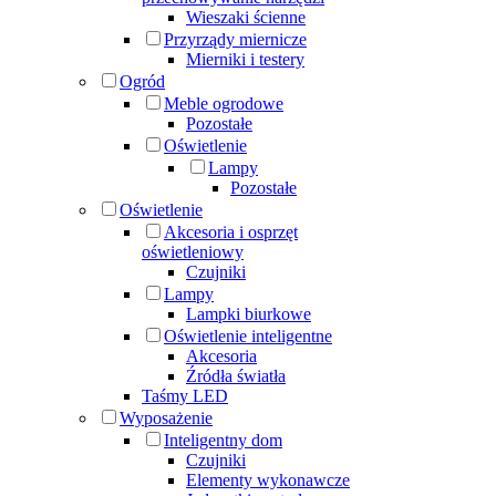
Wieszaki ścienne
Przyrządy miernicze
Mierniki i testery
Ogród
Meble ogrodowe
Pozostałe
Oświetlenie
Lampy
Pozostałe
Oświetlenie
Akcesoria i osprzęt
oświetleniowy
Czujniki
Lampy
Lampki biurkowe
Oświetlenie inteligentne
Akcesoria
Źródła światła
Taśmy LED
Wyposażenie
Inteligentny dom
Czujniki
Elementy wykonawcze