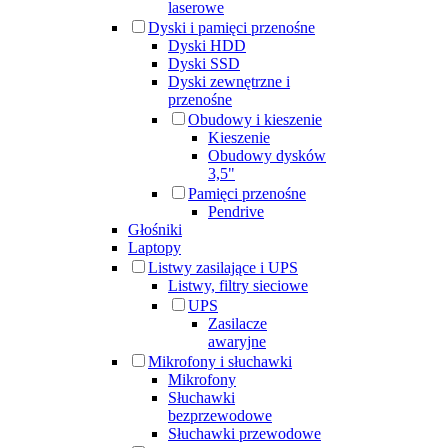
laserowe
Dyski i pamięci przenośne
Dyski HDD
Dyski SSD
Dyski zewnętrzne i
przenośne
Obudowy i kieszenie
Kieszenie
Obudowy dysków
3,5"
Pamięci przenośne
Pendrive
Głośniki
Laptopy
Listwy zasilające i UPS
Listwy, filtry sieciowe
UPS
Zasilacze
awaryjne
Mikrofony i słuchawki
Mikrofony
Słuchawki
bezprzewodowe
Słuchawki przewodowe