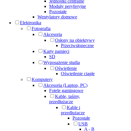
Jednostki centralne
Moduły peryferyjne
Pozostałe
Wentylatory domowe
Elektronika
Fotografia
Akcesoria
Osłony na obiektywy
Przeciwsłoneczne
Karty pamięci
SD
Wyposażenie studia
Oświetlenie
Oświetlenie ciągłe
Komputery
Akcesoria (Laptop, PC)
Fotele gamingowe
Kable, taśmy,
przedłużacze
Kable i
przedłużacze
Pozostałe
USB
A - B