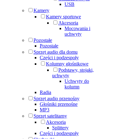
USB
Kamery
Kamery sportowe
Akcesoria
Mocowania i
uchwyty
Pozostałe
Pozostałe
Sprzęt audio dla domu
Części i podzespoły
Kolumny głośnikowe
Podstawy, stojaki,
uchwyty
Uchwyty do
kolumn
Radia
Sprzęt audio przenośny
Głośniki przenośne
MP3
Sprzęt satelitarny
Akcesoria
Splittery
Części i podzespoły