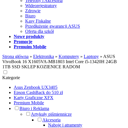
Telefony i Akcesoria
Wideorejestratory
Zdrowie
Biuro
Kasy Fiskalne
Przedłużenie gwarancji ASUS
Oferta dla szkół
Nowe produkty
Promocje
Premuim Mobile
Strona główna
»
Elektronika
»
Komputery
»
Laptopy
»
ASUS
VivoBook 16 X1605VA-MB1803 Intel Core i5-13420H 24GB
1TB SSD SKLEP KOZIENICE RADOM
Kategorie
Asus Zenbook UX3405
Epson CashBack do 510 zł
Karty Graficzne XFX
Premium Mobile
Biuro i Reklama
Artykuły piśmiennicze
Akcesoria
Naboje i atramenty