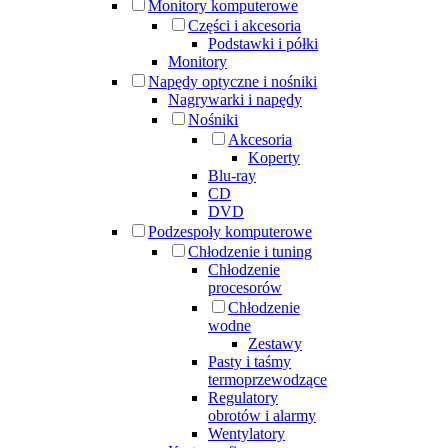
Monitory komputerowe
Części i akcesoria
Podstawki i półki
Monitory
Napędy optyczne i nośniki
Nagrywarki i napędy
Nośniki
Akcesoria
Koperty
Blu-ray
CD
DVD
Podzespoły komputerowe
Chłodzenie i tuning
Chłodzenie
procesorów
Chłodzenie
wodne
Zestawy
Pasty i taśmy
termoprzewodzące
Regulatory
obrotów i alarmy
Wentylatory