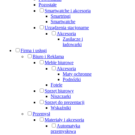
Pozostałe
Smartwatche i akcesoria
Smartringi
Smartwatche
Urządzenia stacjonarne
Akcesoria
Zasilacze i
ładowarki
Firma i usługi
Biuro i Reklama
Meble biurowe
Akcesoria
Maty ochronne
Podnóżki
Fotele
Sprzęt biurowy
Niszczarki
Sprzęt do prezentacji
Wskaźniki
Przemysł
Materiały i akcesoria
Automatyka
przemysłowa