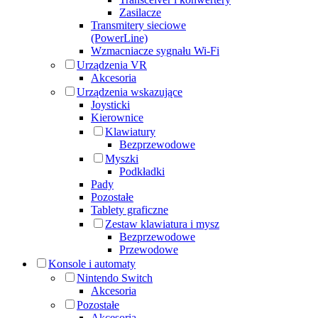
Zasilacze
Transmitery sieciowe
(PowerLine)
Wzmacniacze sygnału Wi-Fi
Urządzenia VR
Akcesoria
Urządzenia wskazujące
Joysticki
Kierownice
Klawiatury
Bezprzewodowe
Myszki
Podkładki
Pady
Pozostałe
Tablety graficzne
Zestaw klawiatura i mysz
Bezprzewodowe
Przewodowe
Konsole i automaty
Nintendo Switch
Akcesoria
Pozostałe
Akcesoria