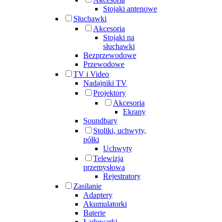
Stojaki antenowe
Słuchawki
Akcesoria
Stojaki na
słuchawki
Bezprzewodowe
Przewodowe
TV i Video
Nadajniki TV
Projektory
Akcesoria
Ekrany
Soundbary
Stoliki, uchwyty,
półki
Uchwyty
Telewizja
przemysłowa
Rejestratory
Zasilanie
Adaptery
Akumulatorki
Baterie
Ładowarki