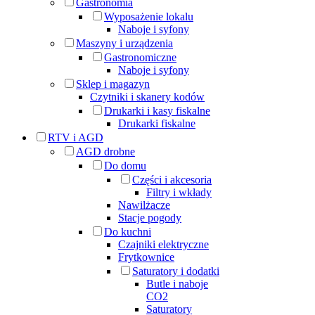
Gastronomia
Wyposażenie lokalu
Naboje i syfony
Maszyny i urządzenia
Gastronomiczne
Naboje i syfony
Sklep i magazyn
Czytniki i skanery kodów
Drukarki i kasy fiskalne
Drukarki fiskalne
RTV i AGD
AGD drobne
Do domu
Części i akcesoria
Filtry i wkłady
Nawilżacze
Stacje pogody
Do kuchni
Czajniki elektryczne
Frytkownice
Saturatory i dodatki
Butle i naboje
CO2
Saturatory