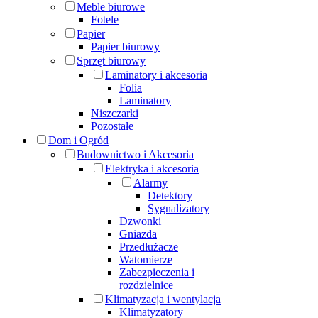
Meble biurowe
Fotele
Papier
Papier biurowy
Sprzęt biurowy
Laminatory i akcesoria
Folia
Laminatory
Niszczarki
Pozostałe
Dom i Ogród
Budownictwo i Akcesoria
Elektryka i akcesoria
Alarmy
Detektory
Sygnalizatory
Dzwonki
Gniazda
Przedłużacze
Watomierze
Zabezpieczenia i
rozdzielnice
Klimatyzacja i wentylacja
Klimatyzatory