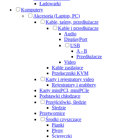
Ładowarki
Komputery
Akcesoria (Laptop, PC)
Kable, taśmy, przedłużacze
Kable i przedłużacze
Audio
DisplayPort
USB
A - B
Przedłużacze
Video
Kable zasilające
Przełączniki KVM
Karty i rejestratory video
Rejestratory i grabbery
Karty miniPCI, miniPCIe
Podstawki chłodzące
Przejściówki, śledzie
Śledzie
Przetwornice
Środki czyszczące
Pianki
Płyny
Ściereczki