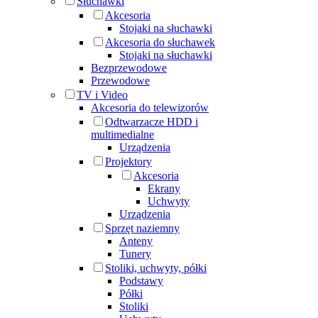
Słuchawki
Akcesoria
Stojaki na słuchawki
Akcesoria do słuchawek
Stojaki na słuchawki
Bezprzewodowe
Przewodowe
TV i Video
Akcesoria do telewizorów
Odtwarzacze HDD i
multimedialne
Urządzenia
Projektory
Akcesoria
Ekrany
Uchwyty
Urządzenia
Sprzęt naziemny
Anteny
Tunery
Stoliki, uchwyty, półki
Podstawy
Półki
Stoliki