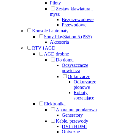
Piloty
Zestaw klawiatura i
mysz
Bezprzewodowe
Przewodowe
Konsole i automaty
Sony PlayStation 5 (PS5)
Akcesoria
RTV i AGD
AGD drobne
Do domu
Oczyszczacze
powietrza
Odkurzacze
Odkurzacze
pionowe
Roboty
sprzątające
Elektronika
Aparatura pomiarowa
Generatory
Kable, przewody
DVI i HDMI
Optyczne