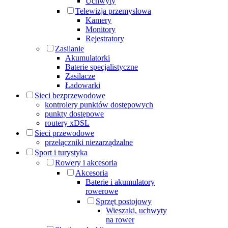
Uchwyty
Telewizja przemysłowa
Kamery
Monitory
Rejestratory
Zasilanie
Akumulatorki
Baterie specjalistyczne
Zasilacze
Ładowarki
Sieci bezprzewodowe
kontrolery punktów dostępowych
punkty dostępowe
routery xDSL
Sieci przewodowe
przełączniki niezarządzalne
Sport i turystyka
Rowery i akcesoria
Akcesoria
Baterie i akumulatory
rowerowe
Sprzęt postojowy
Wieszaki, uchwyty
na rower