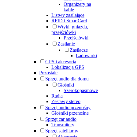
Organizery na
kable
Listwy zasilające
RFID i SmartCard
Wtyki, gniazda,
przejściówki
Przejściówki
Zasilanie
Zasilacze
Ładowarki
GPS i akcesoria
Lokalizacja GPS
Pozostałe
Sprzęt audio dla domu
Głośniki
Szerokopasmowe
Radia
Zestawy stereo
Sprzęt audio przenośny
Głośniki przenośne
Sprzęt car audio
Transmitery
Sprzęt satelitarny
Akcesoria