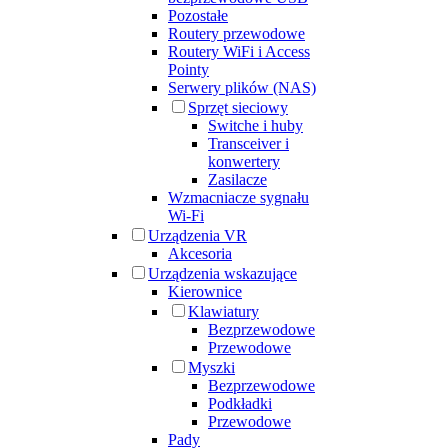
Pozostałe
Routery przewodowe
Routery WiFi i Access
Pointy
Serwery plików (NAS)
Sprzęt sieciowy
Switche i huby
Transceiver i
konwertery
Zasilacze
Wzmacniacze sygnału
Wi-Fi
Urządzenia VR
Akcesoria
Urządzenia wskazujące
Kierownice
Klawiatury
Bezprzewodowe
Przewodowe
Myszki
Bezprzewodowe
Podkładki
Przewodowe
Pady