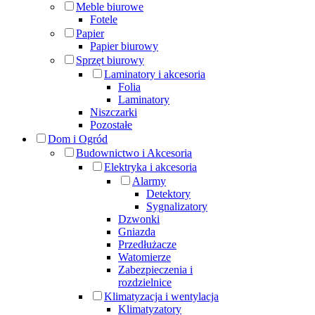
Meble biurowe
Fotele
Papier
Papier biurowy
Sprzęt biurowy
Laminatory i akcesoria
Folia
Laminatory
Niszczarki
Pozostałe
Dom i Ogród
Budownictwo i Akcesoria
Elektryka i akcesoria
Alarmy
Detektory
Sygnalizatory
Dzwonki
Gniazda
Przedłużacze
Watomierze
Zabezpieczenia i
rozdzielnice
Klimatyzacja i wentylacja
Klimatyzatory