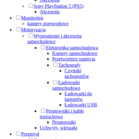
Sony PlayStation 5 (PS5)
Akcesoria
Monitoring
kamery przewodowe
Motoryzacja
Wyposażenie i akcesoria
samochodowe
Elektronika samochodowa
Kamery samochodowe
Przetwornice napięcia
Tachografy
Czytniki
tachografów
Ładowarki
samochodowe
Ładowarki do
laptopów
Ładowarki USB
Prostowniki i kable
rozruchowe
Prostowniki
Uchwyty, wieszaki
Przemysł