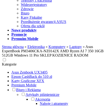
Telefony i Akcesoria
Wideorejestratory
Zdrowie
Biuro
Kasy Fiskalne
Przedłużenie gwarancji ASUS
Oferta dla szkół
Nowe produkty
Promocje
Premuim Mobile
Strona główna
»
Elektronika
»
Komputery
»
Laptopy
»
Asus
ExpertBook PM3406CKA-NZ0142X AMD Ryzen AI 7 350 16GB
512GB Windows 11 Pro SKLEP KOZIENICE RADOM
Kategorie
Asus Zenbook UX3405
Epson CashBack do 510 zł
Karty Graficzne XFX
Premium Mobile
Biuro i Reklama
Artykuły piśmiennicze
Akcesoria
Naboje i atramenty