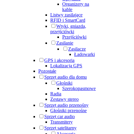
Organizery na
kable
Listwy zasilające
RFID i SmartCard
Wtyki, gniazda,
przejściówki
Przejściówki
Zasilanie
Zasilacze
Ładowarki
GPS i akcesoria
Lokalizacja GPS
Pozostałe
Sprzęt audio dla domu
Głośniki
Szerokopasmowe
Radia
Zestawy stereo
Sprzęt audio przenośny
Głośniki przenośne
Sprzęt car audio
Transmitery
Sprzęt satelitarny
Akcesoria