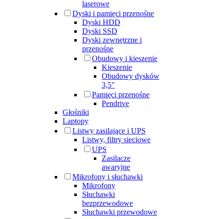
laserowe
Dyski i pamięci przenośne
Dyski HDD
Dyski SSD
Dyski zewnętrzne i
przenośne
Obudowy i kieszenie
Kieszenie
Obudowy dysków
3,5"
Pamięci przenośne
Pendrive
Głośniki
Laptopy
Listwy zasilające i UPS
Listwy, filtry sieciowe
UPS
Zasilacze
awaryjne
Mikrofony i słuchawki
Mikrofony
Słuchawki
bezprzewodowe
Słuchawki przewodowe