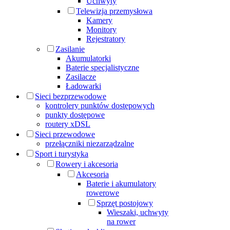
Uchwyty
Telewizja przemysłowa
Kamery
Monitory
Rejestratory
Zasilanie
Akumulatorki
Baterie specjalistyczne
Zasilacze
Ładowarki
Sieci bezprzewodowe
kontrolery punktów dostępowych
punkty dostępowe
routery xDSL
Sieci przewodowe
przełączniki niezarządzalne
Sport i turystyka
Rowery i akcesoria
Akcesoria
Baterie i akumulatory
rowerowe
Sprzęt postojowy
Wieszaki, uchwyty
na rower