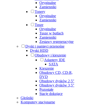
Oryginalne
Zamienniki
Tonery
Oryginalne
Zamienniki
Tusze
Oryginalne
Tusze w butlach
Zamienniki
Zestawy regeneracyjne
Dyski i pamięci przenośne
Dyski HDD
Obudowy i kieszenie
Adaptery IDE
SATA
Kieszenie
Obudowy CD, CD-R,
DVD
Obudowy dysków 2,5"
Obudowy dysków 3,5"
Pozostałe
Stacje dokujące
Głośniki
Komputery stacjonarne