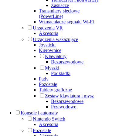
Zasilacze
Transmitery sieciowe
(PowerLine)
Wzmacniacze sygnału Wi-Fi
Urządzenia VR
Akcesoria
Urządzenia wskazujące
Joysticki
Kierownice
Klawiatury
Bezprzewodowe
Myszki
Podkładki
Pady
Pozostałe
Tablety graficzne
Zestaw klawiatura i mysz
Bezprzewodowe
Przewodowe
Konsole i automaty
Nintendo Switch
Akcesoria
Pozostałe
Akcesoria