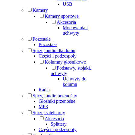
USB
Kamery
Kamery sportowe
Akcesoria
Mocowania i
uchwyty
Pozostałe
Pozostałe
Sprzęt audio dla domu
Części i podzespoły
Kolumny głośnikowe
Podstawy, stojaki,
uchwyty
Uchwyty do
kolumn
Radia
Sprzęt audio przenośny
Głośniki przenośne
MP3
Sprzęt satelitarny
Akcesoria
Splittery
Części i podzespoły