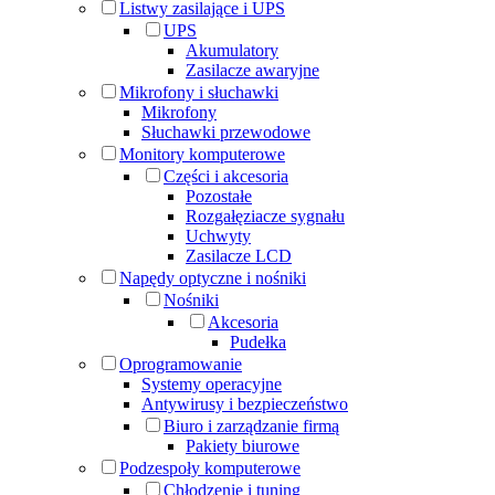
Listwy zasilające i UPS
UPS
Akumulatory
Zasilacze awaryjne
Mikrofony i słuchawki
Mikrofony
Słuchawki przewodowe
Monitory komputerowe
Części i akcesoria
Pozostałe
Rozgałęziacze sygnału
Uchwyty
Zasilacze LCD
Napędy optyczne i nośniki
Nośniki
Akcesoria
Pudełka
Oprogramowanie
Systemy operacyjne
Antywirusy i bezpieczeństwo
Biuro i zarządzanie firmą
Pakiety biurowe
Podzespoły komputerowe
Chłodzenie i tuning