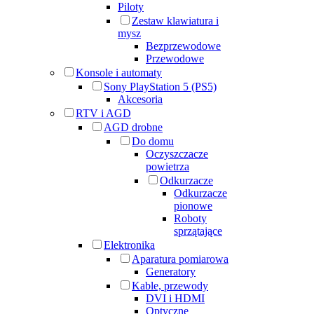
Piloty
Zestaw klawiatura i
mysz
Bezprzewodowe
Przewodowe
Konsole i automaty
Sony PlayStation 5 (PS5)
Akcesoria
RTV i AGD
AGD drobne
Do domu
Oczyszczacze
powietrza
Odkurzacze
Odkurzacze
pionowe
Roboty
sprzątające
Elektronika
Aparatura pomiarowa
Generatory
Kable, przewody
DVI i HDMI
Optyczne