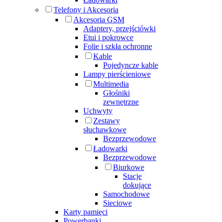
Telefony i Akcesoria
Akcesoria GSM
Adaptery, przejściówki
Etui i pokrowce
Folie i szkła ochronne
Kable
Pojedyncze kable
Lampy pierścieniowe
Multimedia
Głośniki
zewnętrzne
Uchwyty
Zestawy
słuchawkowe
Bezprzewodowe
Ładowarki
Bezprzewodowe
Biurkowe
Stacje
dokujące
Samochodowe
Sieciowe
Karty pamięci
Powerbanki