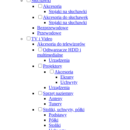
Słuchawki
Akcesoria
Stojaki na słuchawki
Akcesoria do słuchawek
Stojaki na słuchawki
Bezprzewodowe
Przewodowe
TV i Video
Akcesoria do telewizorów
Odtwarzacze HDD i
multimedialne
Urządzenia
Projektory
Akcesoria
Ekrany
Uchwyty
Urządzenia
Sprzęt naziemny
Anteny
Tunery
Stoliki, uchwyty, półki
Podstawy
Półki
Stoliki