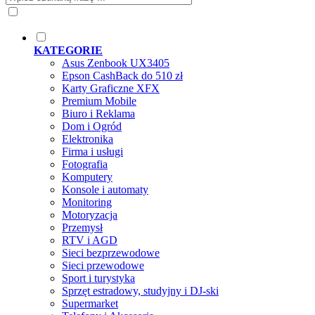
KATEGORIE
Asus Zenbook UX3405
Epson CashBack do 510 zł
Karty Graficzne XFX
Premium Mobile
Biuro i Reklama
Dom i Ogród
Elektronika
Firma i usługi
Fotografia
Komputery
Konsole i automaty
Monitoring
Motoryzacja
Przemysł
RTV i AGD
Sieci bezprzewodowe
Sieci przewodowe
Sport i turystyka
Sprzęt estradowy, studyjny i DJ-ski
Supermarket