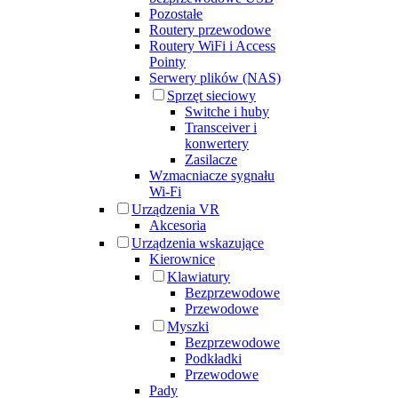
Pozostałe
Routery przewodowe
Routery WiFi i Access
Pointy
Serwery plików (NAS)
Sprzęt sieciowy
Switche i huby
Transceiver i
konwertery
Zasilacze
Wzmacniacze sygnału
Wi-Fi
Urządzenia VR
Akcesoria
Urządzenia wskazujące
Kierownice
Klawiatury
Bezprzewodowe
Przewodowe
Myszki
Bezprzewodowe
Podkładki
Przewodowe
Pady