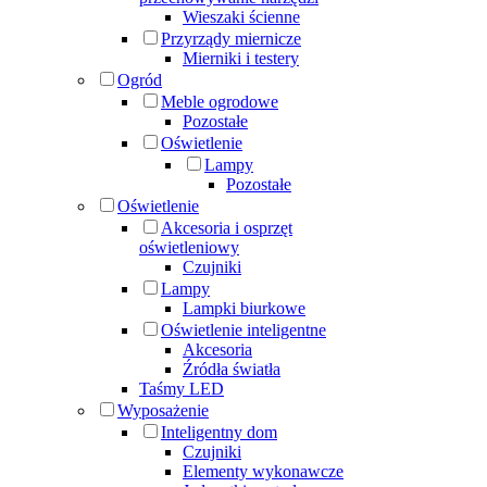
Wieszaki ścienne
Przyrządy miernicze
Mierniki i testery
Ogród
Meble ogrodowe
Pozostałe
Oświetlenie
Lampy
Pozostałe
Oświetlenie
Akcesoria i osprzęt
oświetleniowy
Czujniki
Lampy
Lampki biurkowe
Oświetlenie inteligentne
Akcesoria
Źródła światła
Taśmy LED
Wyposażenie
Inteligentny dom
Czujniki
Elementy wykonawcze