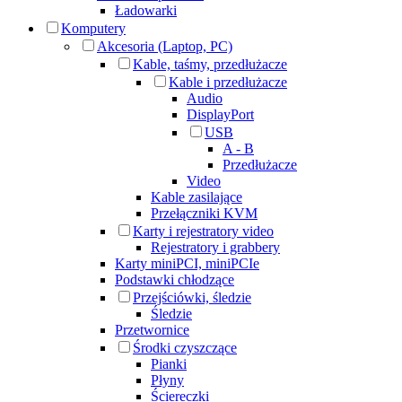
Ładowarki
Komputery
Akcesoria (Laptop, PC)
Kable, taśmy, przedłużacze
Kable i przedłużacze
Audio
DisplayPort
USB
A - B
Przedłużacze
Video
Kable zasilające
Przełączniki KVM
Karty i rejestratory video
Rejestratory i grabbery
Karty miniPCI, miniPCIe
Podstawki chłodzące
Przejściówki, śledzie
Śledzie
Przetwornice
Środki czyszczące
Pianki
Płyny
Ściereczki