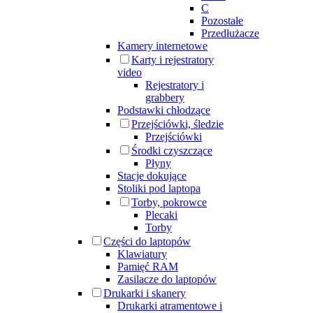
C
Pozostałe
Przedłużacze
Kamery internetowe
Karty i rejestratory
video
Rejestratory i
grabbery
Podstawki chłodzące
Przejściówki, śledzie
Przejściówki
Środki czyszczące
Płyny
Stacje dokujące
Stoliki pod laptopa
Torby, pokrowce
Plecaki
Torby
Części do laptopów
Klawiatury
Pamięć RAM
Zasilacze do laptopów
Drukarki i skanery
Drukarki atramentowe i