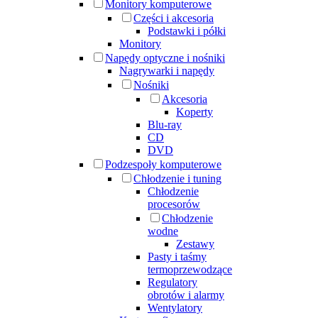
Monitory komputerowe
Części i akcesoria
Podstawki i półki
Monitory
Napędy optyczne i nośniki
Nagrywarki i napędy
Nośniki
Akcesoria
Koperty
Blu-ray
CD
DVD
Podzespoły komputerowe
Chłodzenie i tuning
Chłodzenie
procesorów
Chłodzenie
wodne
Zestawy
Pasty i taśmy
termoprzewodzące
Regulatory
obrotów i alarmy
Wentylatory