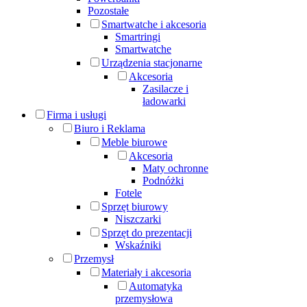
Pozostałe
Smartwatche i akcesoria
Smartringi
Smartwatche
Urządzenia stacjonarne
Akcesoria
Zasilacze i
ładowarki
Firma i usługi
Biuro i Reklama
Meble biurowe
Akcesoria
Maty ochronne
Podnóżki
Fotele
Sprzęt biurowy
Niszczarki
Sprzęt do prezentacji
Wskaźniki
Przemysł
Materiały i akcesoria
Automatyka
przemysłowa