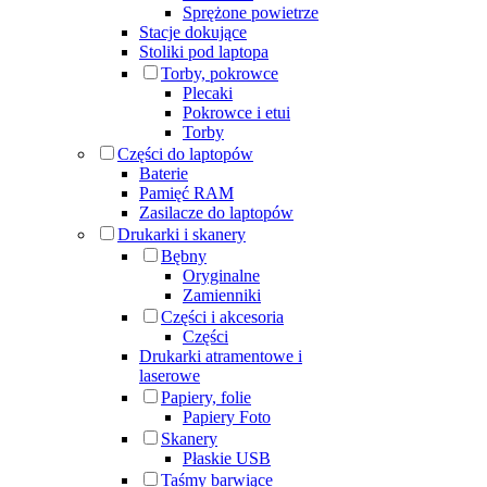
Sprężone powietrze
Stacje dokujące
Stoliki pod laptopa
Torby, pokrowce
Plecaki
Pokrowce i etui
Torby
Części do laptopów
Baterie
Pamięć RAM
Zasilacze do laptopów
Drukarki i skanery
Bębny
Oryginalne
Zamienniki
Części i akcesoria
Części
Drukarki atramentowe i
laserowe
Papiery, folie
Papiery Foto
Skanery
Płaskie USB
Taśmy barwiące