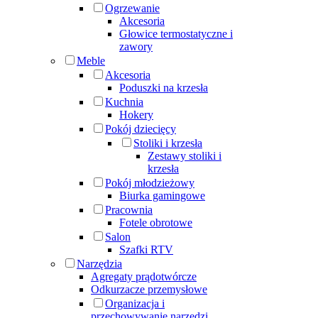
Ogrzewanie
Akcesoria
Głowice termostatyczne i
zawory
Meble
Akcesoria
Poduszki na krzesła
Kuchnia
Hokery
Pokój dziecięcy
Stoliki i krzesła
Zestawy stoliki i
krzesła
Pokój młodzieżowy
Biurka gamingowe
Pracownia
Fotele obrotowe
Salon
Szafki RTV
Narzędzia
Agregaty prądotwórcze
Odkurzacze przemysłowe
Organizacja i
przechowywanie narzędzi