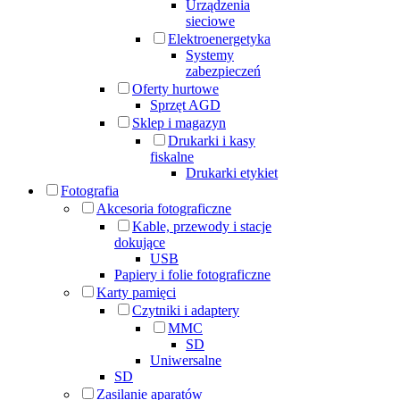
Urządzenia
sieciowe
Elektroenergetyka
Systemy
zabezpieczeń
Oferty hurtowe
Sprzęt AGD
Sklep i magazyn
Drukarki i kasy
fiskalne
Drukarki etykiet
Fotografia
Akcesoria fotograficzne
Kable, przewody i stacje
dokujące
USB
Papiery i folie fotograficzne
Karty pamięci
Czytniki i adaptery
MMC
SD
Uniwersalne
SD
Zasilanie aparatów