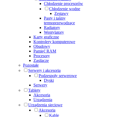
Chłodzenie procesorów
Chłodzenie wodne
Zestawy
Pasty i taśmy
termoprzewodzące
Radiatory
Wentylatory
Karty graficzne
Kontrolery komputerowe
Obudowy
Pamięć RAM
Procesory
Zasilacze
Pozostałe
Serwery i akcesoria
Podzespoły serwerowe
Dyski
Serwery
Tablety
Akcesoria
Urządzenia
Urządzenia sieciowe
Akcesoria
Kable