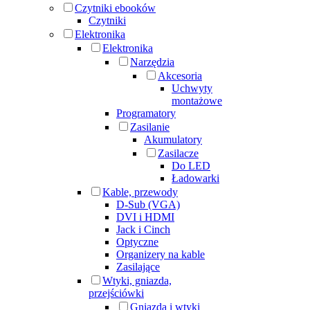
Czytniki ebooków
Czytniki
Elektronika
Elektronika
Narzędzia
Akcesoria
Uchwyty
montażowe
Programatory
Zasilanie
Akumulatory
Zasilacze
Do LED
Ładowarki
Kable, przewody
D-Sub (VGA)
DVI i HDMI
Jack i Cinch
Optyczne
Organizery na kable
Zasilające
Wtyki, gniazda,
przejściówki
Gniazda i wtyki