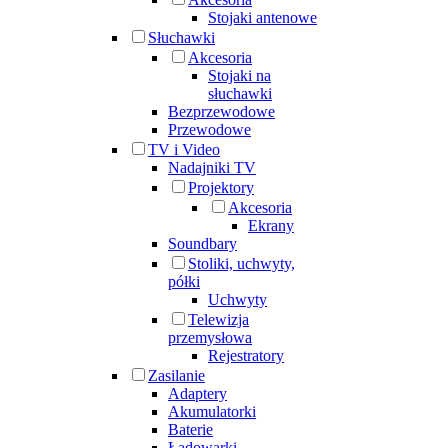
Stojaki antenowe
Słuchawki
Akcesoria
Stojaki na
słuchawki
Bezprzewodowe
Przewodowe
TV i Video
Nadajniki TV
Projektory
Akcesoria
Ekrany
Soundbary
Stoliki, uchwyty,
półki
Uchwyty
Telewizja
przemysłowa
Rejestratory
Zasilanie
Adaptery
Akumulatorki
Baterie
Ładowarki