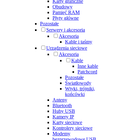
Karty graficzne
Obudowy
Pamięć RAM
Płyty główne
Pozostałe
Serwery i akcesoria
Akcesoria
Kable i taśmy
Urządzenia sieciowe
Akcesoria
Kable
Inne kable
Patchcord
Pozostałe
Światłowody
Wtyki, trójniki,
końcówki
Anteny
Bluetooth
Huby USB
Kamery IP
Karty sieciowe
Kontrolery sieciowe
Modemy
bezprzewodowe USB