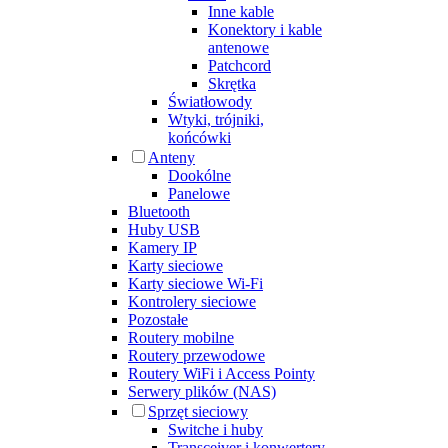
Inne kable
Konektory i kable
antenowe
Patchcord
Skrętka
Światłowody
Wtyki, trójniki,
końcówki
Anteny
Dookólne
Panelowe
Bluetooth
Huby USB
Kamery IP
Karty sieciowe
Karty sieciowe Wi-Fi
Kontrolery sieciowe
Pozostałe
Routery mobilne
Routery przewodowe
Routery WiFi i Access Pointy
Serwery plików (NAS)
Sprzęt sieciowy
Switche i huby
Transceiver i konwertery