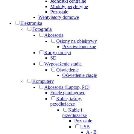
Jednostki centralne
Moduły peryferyjne
Pozostałe
Wentylatory domowe
Elektronika
Fotografia
Akcesoria
Osłony na obiektywy
Przeciwsłoneczne
Karty pamięci
SD
Wyposażenie studia
Oświetlenie
Oświetlenie ciągłe
Komputery
Akcesoria (Laptop, PC)
Fotele gamingowe
Kable, taśmy,
przedłużacze
Kable i
przedłużacze
Pozostałe
USB
A - B