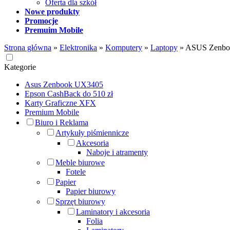
Oferta dla szkół
Nowe produkty
Promocje
Premuim Mobile
Strona główna
»
Elektronika
»
Komputery
»
Laptopy
»
ASUS Zenbo
Kategorie
Asus Zenbook UX3405
Epson CashBack do 510 zł
Karty Graficzne XFX
Premium Mobile
Biuro i Reklama
Artykuły piśmiennicze
Akcesoria
Naboje i atramenty
Meble biurowe
Fotele
Papier
Papier biurowy
Sprzęt biurowy
Laminatory i akcesoria
Folia