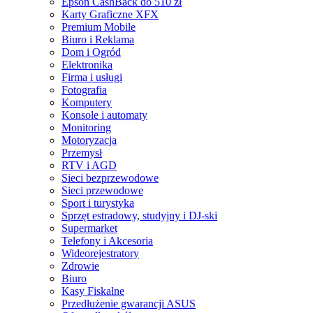
Epson CashBack do 510 zł
Karty Graficzne XFX
Premium Mobile
Biuro i Reklama
Dom i Ogród
Elektronika
Firma i usługi
Fotografia
Komputery
Konsole i automaty
Monitoring
Motoryzacja
Przemysł
RTV i AGD
Sieci bezprzewodowe
Sieci przewodowe
Sport i turystyka
Sprzęt estradowy, studyjny i DJ-ski
Supermarket
Telefony i Akcesoria
Wideorejestratory
Zdrowie
Biuro
Kasy Fiskalne
Przedłużenie gwarancji ASUS