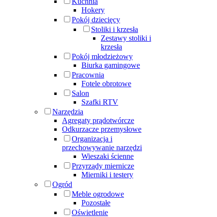
Kuchnia
Hokery
Pokój dziecięcy
Stoliki i krzesła
Zestawy stoliki i
krzesła
Pokój młodzieżowy
Biurka gamingowe
Pracownia
Fotele obrotowe
Salon
Szafki RTV
Narzędzia
Agregaty prądotwórcze
Odkurzacze przemysłowe
Organizacja i
przechowywanie narzędzi
Wieszaki ścienne
Przyrządy miernicze
Mierniki i testery
Ogród
Meble ogrodowe
Pozostałe
Oświetlenie