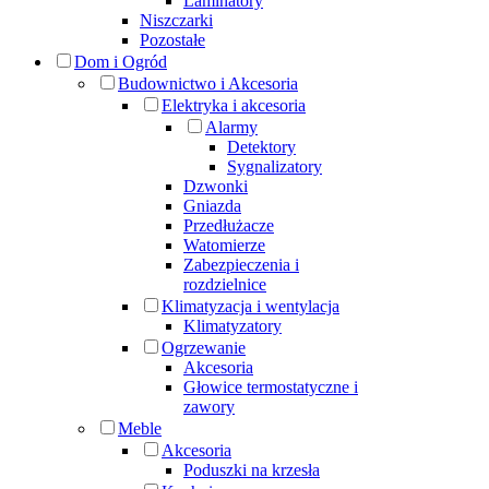
Laminatory
Niszczarki
Pozostałe
Dom i Ogród
Budownictwo i Akcesoria
Elektryka i akcesoria
Alarmy
Detektory
Sygnalizatory
Dzwonki
Gniazda
Przedłużacze
Watomierze
Zabezpieczenia i
rozdzielnice
Klimatyzacja i wentylacja
Klimatyzatory
Ogrzewanie
Akcesoria
Głowice termostatyczne i
zawory
Meble
Akcesoria
Poduszki na krzesła