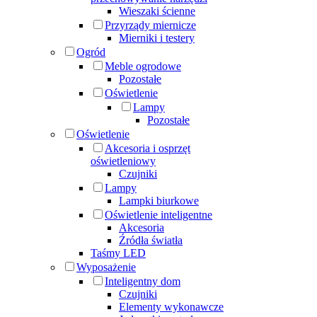
Wieszaki ścienne
Przyrządy miernicze
Mierniki i testery
Ogród
Meble ogrodowe
Pozostałe
Oświetlenie
Lampy
Pozostałe
Oświetlenie
Akcesoria i osprzęt
oświetleniowy
Czujniki
Lampy
Lampki biurkowe
Oświetlenie inteligentne
Akcesoria
Źródła światła
Taśmy LED
Wyposażenie
Inteligentny dom
Czujniki
Elementy wykonawcze