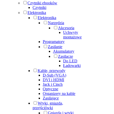
Czytniki ebooków
Czytniki
Elektronika
Elektronika
Narzędzia
Akcesoria
Uchwyty
montażowe
Programatory
Zasilanie
Akumulatory
Zasilacze
Do LED
Ładowarki
Kable, przewody
D-Sub (VGA)
DVI i HDMI
Jack i Cinch
Optyczne
Organizery na kable
Zasilające
Wtyki, gniazda,
przejściówki
Gniazda i wtyki