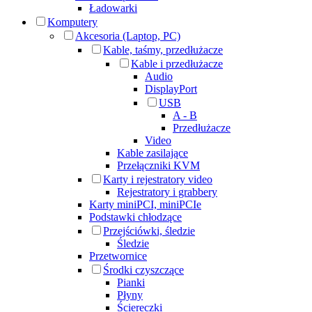
Ładowarki
Komputery
Akcesoria (Laptop, PC)
Kable, taśmy, przedłużacze
Kable i przedłużacze
Audio
DisplayPort
USB
A - B
Przedłużacze
Video
Kable zasilające
Przełączniki KVM
Karty i rejestratory video
Rejestratory i grabbery
Karty miniPCI, miniPCIe
Podstawki chłodzące
Przejściówki, śledzie
Śledzie
Przetwornice
Środki czyszczące
Pianki
Płyny
Ściereczki