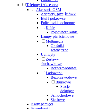
Telefony i Akcesoria
Akcesoria GSM
Adaptery, przejściówki
Etui i pokrowce
Folie i szkła ochronne
Kable
Pojedyncze kable
Lampy pierścieniowe
Multimedia
Głośniki
zewnętrzne
Uchwyty
Zestawy
słuchawkowe
Bezprzewodowe
Ładowarki
Bezprzewodowe
Biurkowe
Stacje
dokujące
Samochodowe
Sieciowe
Karty pamięci
Powerbanki