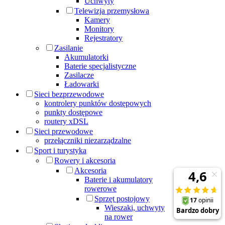
Uchwyty
Telewizja przemysłowa
Kamery
Monitory
Rejestratory
Zasilanie
Akumulatorki
Baterie specjalistyczne
Zasilacze
Ładowarki
Sieci bezprzewodowe
kontrolery punktów dostępowych
punkty dostępowe
routery xDSL
Sieci przewodowe
przełączniki niezarządzalne
Sport i turystyka
Rowery i akcesoria
Akcesoria
Baterie i akumulatory
rowerowe
Sprzęt postojowy
Wieszaki, uchwyty
na rower