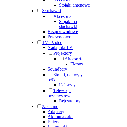
Stojaki antenowe
Słuchawki
Akcesoria
Stojaki na
słuchawki
Bezprzewodowe
Przewodowe
TV i Video
Nadajniki TV
Projektory
Akcesoria
Ekrany
Soundbary
Stoliki, uchwyty,
półki
Uchwyty
Telewizja
przemysłowa
Rejestratory
Zasilanie
Adaptery
Akumulatorki
Baterie
Ładowarki