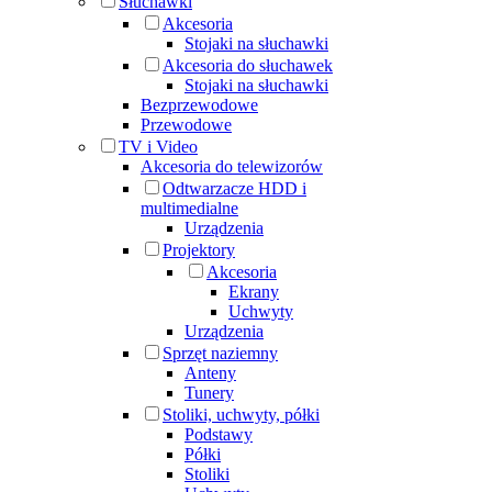
Słuchawki
Akcesoria
Stojaki na słuchawki
Akcesoria do słuchawek
Stojaki na słuchawki
Bezprzewodowe
Przewodowe
TV i Video
Akcesoria do telewizorów
Odtwarzacze HDD i
multimedialne
Urządzenia
Projektory
Akcesoria
Ekrany
Uchwyty
Urządzenia
Sprzęt naziemny
Anteny
Tunery
Stoliki, uchwyty, półki
Podstawy
Półki
Stoliki