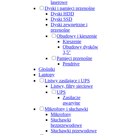
laserowe
Dyski i pamięci przenośne
Dyski HDD
Dyski SSD
Dyski zewnętrzne i
przenośne
Obudowy i kieszenie
Kieszenie
Obudowy dysków
3,5"
Pamięci przenośne
Pendrive
Głośniki
Laptopy
Listwy zasilające i UPS
Listwy, filtry sieciowe
UPS
Zasilacze
awaryjne
Mikrofony i słuchawki
Mikrofony
Słuchawki
bezprzewodowe
Słuchawki przewodowe