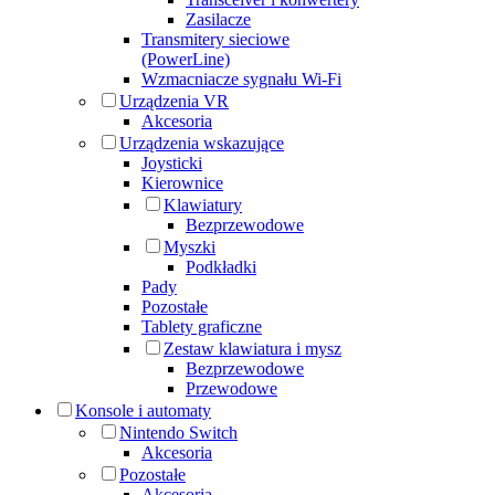
Zasilacze
Transmitery sieciowe
(PowerLine)
Wzmacniacze sygnału Wi-Fi
Urządzenia VR
Akcesoria
Urządzenia wskazujące
Joysticki
Kierownice
Klawiatury
Bezprzewodowe
Myszki
Podkładki
Pady
Pozostałe
Tablety graficzne
Zestaw klawiatura i mysz
Bezprzewodowe
Przewodowe
Konsole i automaty
Nintendo Switch
Akcesoria
Pozostałe
Akcesoria