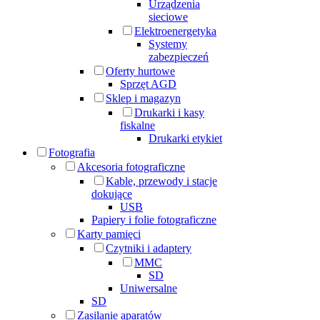
Urządzenia
sieciowe
Elektroenergetyka
Systemy
zabezpieczeń
Oferty hurtowe
Sprzęt AGD
Sklep i magazyn
Drukarki i kasy
fiskalne
Drukarki etykiet
Fotografia
Akcesoria fotograficzne
Kable, przewody i stacje
dokujące
USB
Papiery i folie fotograficzne
Karty pamięci
Czytniki i adaptery
MMC
SD
Uniwersalne
SD
Zasilanie aparatów