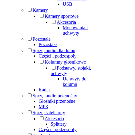
USB
Kamery
Kamery sportowe
Akcesoria
Mocowania i
uchwyty
Pozostałe
Pozostałe
Sprzęt audio dla domu
Części i podzespoły
Kolumny głośnikowe
Podstawy, stojaki,
uchwyty
Uchwyty do
kolumn
Radia
Sprzęt audio przenośny
Głośniki przenośne
MP3
Sprzęt satelitarny
Akcesoria
Splittery
Części i podzespoły