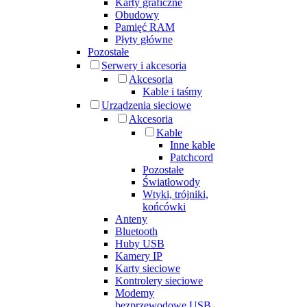
Karty graficzne
Obudowy
Pamięć RAM
Płyty główne
Pozostałe
Serwery i akcesoria
Akcesoria
Kable i taśmy
Urządzenia sieciowe
Akcesoria
Kable
Inne kable
Patchcord
Pozostałe
Światłowody
Wtyki, trójniki,
końcówki
Anteny
Bluetooth
Huby USB
Kamery IP
Karty sieciowe
Kontrolery sieciowe
Modemy
bezprzewodowe USB