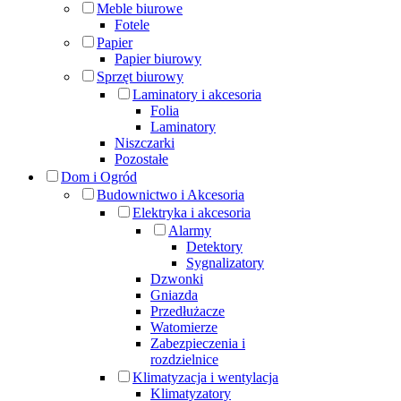
Meble biurowe
Fotele
Papier
Papier biurowy
Sprzęt biurowy
Laminatory i akcesoria
Folia
Laminatory
Niszczarki
Pozostałe
Dom i Ogród
Budownictwo i Akcesoria
Elektryka i akcesoria
Alarmy
Detektory
Sygnalizatory
Dzwonki
Gniazda
Przedłużacze
Watomierze
Zabezpieczenia i
rozdzielnice
Klimatyzacja i wentylacja
Klimatyzatory