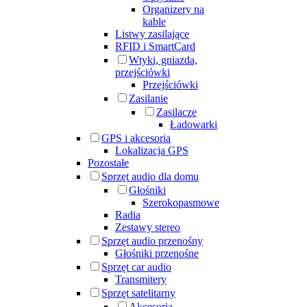
Organizery na
kable
Listwy zasilające
RFID i SmartCard
Wtyki, gniazda,
przejściówki
Przejściówki
Zasilanie
Zasilacze
Ładowarki
GPS i akcesoria
Lokalizacja GPS
Pozostałe
Sprzęt audio dla domu
Głośniki
Szerokopasmowe
Radia
Zestawy stereo
Sprzęt audio przenośny
Głośniki przenośne
Sprzęt car audio
Transmitery
Sprzęt satelitarny
Akcesoria