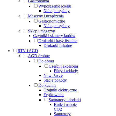
Gastronomia
Wyposażenie lokalu
Naboje i syfony
Maszyny i urządzenia
Gastronomiczne
Naboje i syfony
Sklep i magazyn
Czytniki i skanery kodów
Drukarki i kasy fiskalne
Drukarki fiskalne
RTV i AGD
AGD drobne
Do domu
Części i akcesoria
Filtry i wkłady
Nawilżacze
Stacje pogody
Do kuchni
Czajniki elektryczne
Frytkownice
Saturatory i dodatki
Butle i naboje
CO2
Saturatory