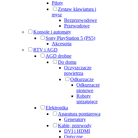
Piloty
Zestaw klawiatura i
mysz
Bezprzewodowe
Przewodowe
Konsole i automaty
Sony PlayStation 5 (PS5)
Akcesoria
RTV i AGD
AGD drobne
Do domu
Oczyszczacze
powietrza
Odkurzacze
Odkurzacze
pionowe
Roboty
sprzątające
Elektronika
Aparatura pomiarowa
Generatory
Kable, przewody
DVI i HDMI
Optyczne