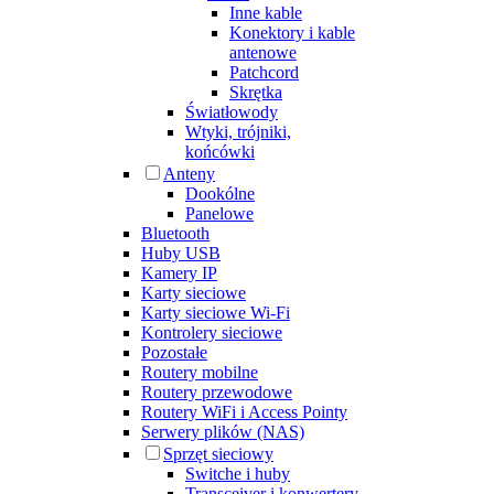
Inne kable
Konektory i kable
antenowe
Patchcord
Skrętka
Światłowody
Wtyki, trójniki,
końcówki
Anteny
Dookólne
Panelowe
Bluetooth
Huby USB
Kamery IP
Karty sieciowe
Karty sieciowe Wi-Fi
Kontrolery sieciowe
Pozostałe
Routery mobilne
Routery przewodowe
Routery WiFi i Access Pointy
Serwery plików (NAS)
Sprzęt sieciowy
Switche i huby
Transceiver i konwertery