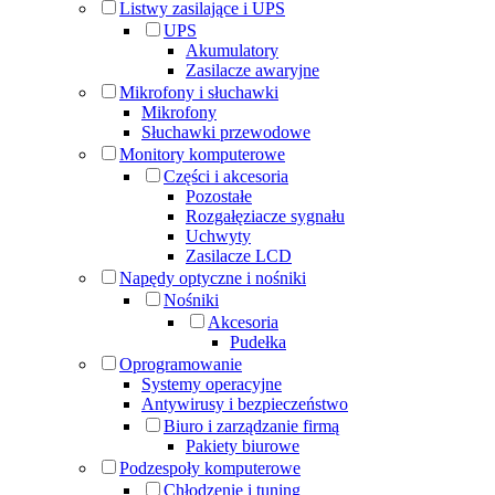
Listwy zasilające i UPS
UPS
Akumulatory
Zasilacze awaryjne
Mikrofony i słuchawki
Mikrofony
Słuchawki przewodowe
Monitory komputerowe
Części i akcesoria
Pozostałe
Rozgałęziacze sygnału
Uchwyty
Zasilacze LCD
Napędy optyczne i nośniki
Nośniki
Akcesoria
Pudełka
Oprogramowanie
Systemy operacyjne
Antywirusy i bezpieczeństwo
Biuro i zarządzanie firmą
Pakiety biurowe
Podzespoły komputerowe
Chłodzenie i tuning