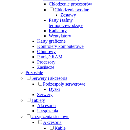
Chłodzenie procesorów
Chłodzenie wodne
Zestawy
Pasty i taśmy
termoprzewodzące
Radiatory
Wentylatory
Karty graficzne
Kontrolery komputerowe
Obudowy
Pamięć RAM
Procesory
Zasilacze
Pozostałe
Serwery i akcesoria
Podzespoły serwerowe
Dyski
Serwery
Tablety
Akcesoria
Urządzenia
Urządzenia sieciowe
Akcesoria
Kable