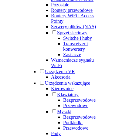
Pozostałe
Routery przewodowe
Routery WiFi i Access
Pointy
Serwery plików (NAS)
Sprzęt sieciowy
Switche i huby
Transceiver i
konwertery
Zasilacze
Wzmacniacze sygnału
Wi-Fi
Urządzenia VR
Akcesoria
Urządzenia wskazujące
Kierownice
Klawiatury
Bezprzewodowe
Przewodowe
Myszki
Bezprzewodowe
Podkładki
Przewodowe
Pady