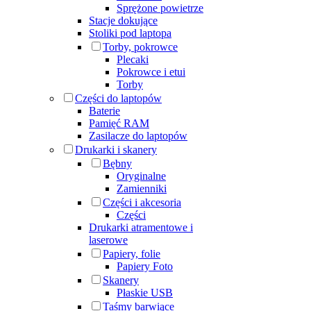
Sprężone powietrze
Stacje dokujące
Stoliki pod laptopa
Torby, pokrowce
Plecaki
Pokrowce i etui
Torby
Części do laptopów
Baterie
Pamięć RAM
Zasilacze do laptopów
Drukarki i skanery
Bębny
Oryginalne
Zamienniki
Części i akcesoria
Części
Drukarki atramentowe i
laserowe
Papiery, folie
Papiery Foto
Skanery
Płaskie USB
Taśmy barwiące