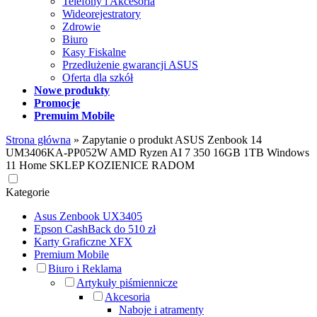
Telefony i Akcesoria
Wideorejestratory
Zdrowie
Biuro
Kasy Fiskalne
Przedłużenie gwarancji ASUS
Oferta dla szkół
Nowe produkty
Promocje
Premuim Mobile
Strona główna
»
Zapytanie o produkt ASUS Zenbook 14
UM3406KA-PP052W AMD Ryzen AI 7 350 16GB 1TB Windows
11 Home SKLEP KOZIENICE RADOM
Kategorie
Asus Zenbook UX3405
Epson CashBack do 510 zł
Karty Graficzne XFX
Premium Mobile
Biuro i Reklama
Artykuły piśmiennicze
Akcesoria
Naboje i atramenty