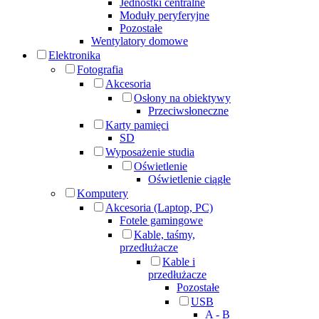
Jednostki centralne
Moduły peryferyjne
Pozostałe
Wentylatory domowe
Elektronika
Fotografia
Akcesoria
Osłony na obiektywy
Przeciwsłoneczne
Karty pamięci
SD
Wyposażenie studia
Oświetlenie
Oświetlenie ciągłe
Komputery
Akcesoria (Laptop, PC)
Fotele gamingowe
Kable, taśmy,
przedłużacze
Kable i
przedłużacze
Pozostałe
USB
A - B