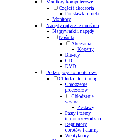
Monitory komputerowe
Części i akcesoria
Podstawki i półki
Monitory
Napędy optyczne i nośniki
Nagrywarki i napędy
Nośniki
Akcesoria
Koperty
Blu-ray
CD
DVD
Podzespoły komputerowe
Chłodzenie i tuning
Chłodzenie
procesorów
Chłodzenie
wodne
Zestawy
Pasty i taśmy
termoprzewodzące
Regulatory
obrotów i alarmy
Wentylatory