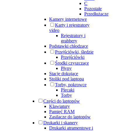
C
Pozostałe
Przedłużacze
Kamery internetowe
Karty i rejestratory
video
Rejestratory i
grabbery
Podstawki chłodzące
Przejściówki, śledzie
Przejściówki
Środki czyszczące
Płyny
Stacje dokujące
Stoliki pod laptopa
Torby, pokrowce
Plecaki
Torby
Części do laptopów
Klawiatury
Pamięć RAM
Zasilacze do laptopów
Drukarki i skanery
Drukarki atramentowe i