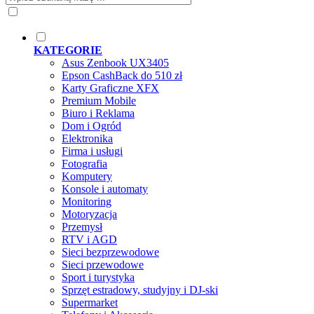
KATEGORIE
Asus Zenbook UX3405
Epson CashBack do 510 zł
Karty Graficzne XFX
Premium Mobile
Biuro i Reklama
Dom i Ogród
Elektronika
Firma i usługi
Fotografia
Komputery
Konsole i automaty
Monitoring
Motoryzacja
Przemysł
RTV i AGD
Sieci bezprzewodowe
Sieci przewodowe
Sport i turystyka
Sprzęt estradowy, studyjny i DJ-ski
Supermarket