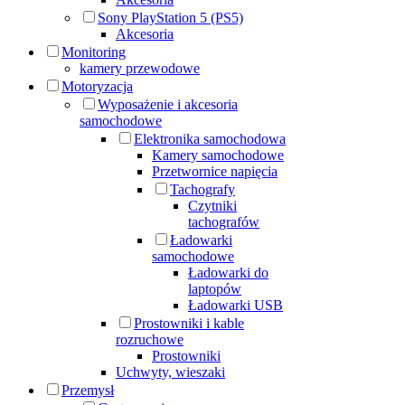
Sony PlayStation 5 (PS5)
Akcesoria
Monitoring
kamery przewodowe
Motoryzacja
Wyposażenie i akcesoria
samochodowe
Elektronika samochodowa
Kamery samochodowe
Przetwornice napięcia
Tachografy
Czytniki
tachografów
Ładowarki
samochodowe
Ładowarki do
laptopów
Ładowarki USB
Prostowniki i kable
rozruchowe
Prostowniki
Uchwyty, wieszaki
Przemysł