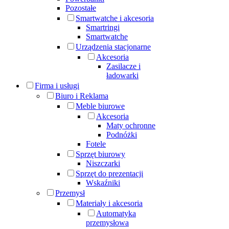
Pozostałe
Smartwatche i akcesoria
Smartringi
Smartwatche
Urządzenia stacjonarne
Akcesoria
Zasilacze i
ładowarki
Firma i usługi
Biuro i Reklama
Meble biurowe
Akcesoria
Maty ochronne
Podnóżki
Fotele
Sprzęt biurowy
Niszczarki
Sprzęt do prezentacji
Wskaźniki
Przemysł
Materiały i akcesoria
Automatyka
przemysłowa