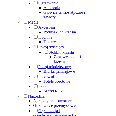
Ogrzewanie
Akcesoria
Głowice termostatyczne i
zawory
Meble
Akcesoria
Poduszki na krzesła
Kuchnia
Hokery
Pokój dziecięcy
Stoliki i krzesła
Zestawy stoliki i
krzesła
Pokój młodzieżowy
Biurka gamingowe
Pracownia
Fotele obrotowe
Salon
Szafki RTV
Narzędzia
Agregaty prądotwórcze
Odkurzacze przemysłowe
Organizacja i
przechowywanie narzędzi