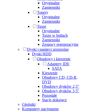
Oryginalne
Zamienniki
Tonery
Oryginalne
Zamienniki
Tusze
Oryginalne
Tusze w butlach
Zamienniki
Zestawy regeneracyjne
Dyski i pamięci przenośne
Dyski HDD
Obudowy i kieszenie
Adaptery IDE
SATA
Kieszenie
Obudowy CD, CD-R,
DVD
Obudowy dysków 2,5"
Obudowy dysków 3,5"
Pozostałe
Stacje dokujące
Głośniki
Komputery stacjonarne