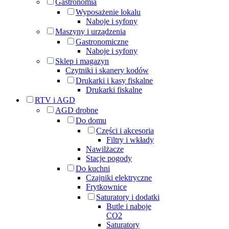
Gastronomia
Wyposażenie lokalu
Naboje i syfony
Maszyny i urządzenia
Gastronomiczne
Naboje i syfony
Sklep i magazyn
Czytniki i skanery kodów
Drukarki i kasy fiskalne
Drukarki fiskalne
RTV i AGD
AGD drobne
Do domu
Części i akcesoria
Filtry i wkłady
Nawilżacze
Stacje pogody
Do kuchni
Czajniki elektryczne
Frytkownice
Saturatory i dodatki
Butle i naboje
CO2
Saturatory