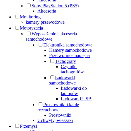
Sony PlayStation 5 (PS5)
Akcesoria
Monitoring
kamery przewodowe
Motoryzacja
Wyposażenie i akcesoria
samochodowe
Elektronika samochodowa
Kamery samochodowe
Przetwornice napięcia
Tachografy
Czytniki
tachografów
Ładowarki
samochodowe
Ładowarki do
laptopów
Ładowarki USB
Prostowniki i kable
rozruchowe
Prostowniki
Uchwyty, wieszaki
Przemysł