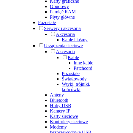
Karty graficzne
Obudowy
Pamięć RAM
Płyty główne
Pozostałe
Serwery i akcesoria
Akcesoria
Kable i taśmy
Urządzenia sieciowe
Akcesoria
Kable
Inne kable
Patchcord
Pozostałe
Światłowody
Wtyki, trójniki,
końcówki
Anteny
Bluetooth
Huby USB
Kamery IP
Karty sieciowe
Kontrolery sieciowe
Modemy
bezprzewodowe USB