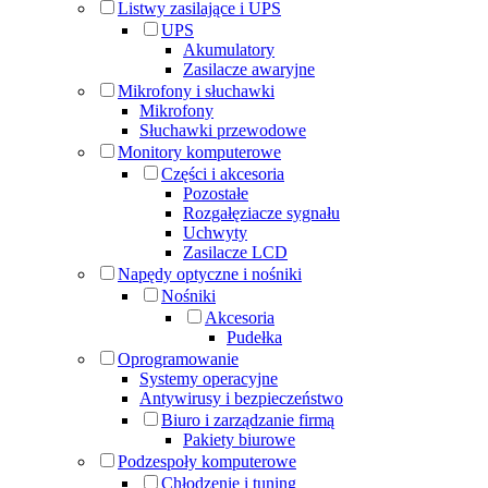
Listwy zasilające i UPS
UPS
Akumulatory
Zasilacze awaryjne
Mikrofony i słuchawki
Mikrofony
Słuchawki przewodowe
Monitory komputerowe
Części i akcesoria
Pozostałe
Rozgałęziacze sygnału
Uchwyty
Zasilacze LCD
Napędy optyczne i nośniki
Nośniki
Akcesoria
Pudełka
Oprogramowanie
Systemy operacyjne
Antywirusy i bezpieczeństwo
Biuro i zarządzanie firmą
Pakiety biurowe
Podzespoły komputerowe
Chłodzenie i tuning