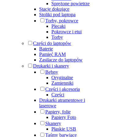
Sprężone powietrze
Stacje dokujące
Stoliki pod laptopa
Torby, pokrowce
Plecaki
Pokrowce i etui
Torby
Części do laptopów
Baterie
Pamięć RAM
Zasilacze do laptopów
Drukarki i skanery
Bębny
Oryginalne
Zamienniki
Części i akcesoria
Części
Drukarki atramentowe i
laserowe
Papiery, folie
Papiery Foto
Skanery
Płaskie USB
Taśmy barwiące