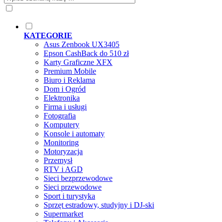
KATEGORIE
Asus Zenbook UX3405
Epson CashBack do 510 zł
Karty Graficzne XFX
Premium Mobile
Biuro i Reklama
Dom i Ogród
Elektronika
Firma i usługi
Fotografia
Komputery
Konsole i automaty
Monitoring
Motoryzacja
Przemysł
RTV i AGD
Sieci bezprzewodowe
Sieci przewodowe
Sport i turystyka
Sprzęt estradowy, studyjny i DJ-ski
Supermarket