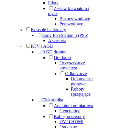
Piloty
Zestaw klawiatura i
mysz
Bezprzewodowe
Przewodowe
Konsole i automaty
Sony PlayStation 5 (PS5)
Akcesoria
RTV i AGD
AGD drobne
Do domu
Oczyszczacze
powietrza
Odkurzacze
Odkurzacze
pionowe
Roboty
sprzątające
Elektronika
Aparatura pomiarowa
Generatory
Kable, przewody
DVI i HDMI
Optyczne