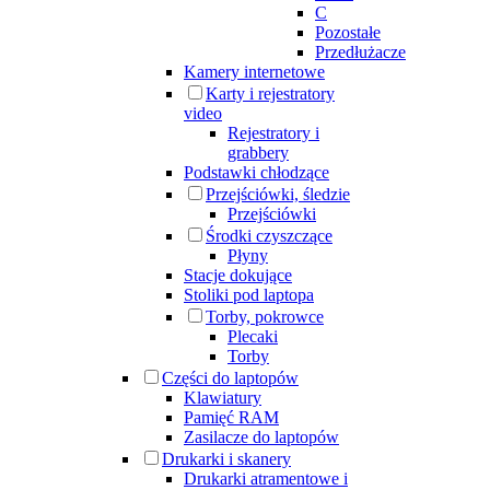
C
Pozostałe
Przedłużacze
Kamery internetowe
Karty i rejestratory
video
Rejestratory i
grabbery
Podstawki chłodzące
Przejściówki, śledzie
Przejściówki
Środki czyszczące
Płyny
Stacje dokujące
Stoliki pod laptopa
Torby, pokrowce
Plecaki
Torby
Części do laptopów
Klawiatury
Pamięć RAM
Zasilacze do laptopów
Drukarki i skanery
Drukarki atramentowe i