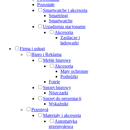
Pozostałe
Smartwatche i akcesoria
Smartringi
Smartwatche
Urządzenia stacjonarne
Akcesoria
Zasilacze i
ładowarki
Firma i usługi
Biuro i Reklama
Meble biurowe
Akcesoria
Maty ochronne
Podnóżki
Fotele
Sprzęt biurowy
Niszczarki
Sprzęt do prezentacji
Wskaźniki
Przemysł
Materiały i akcesoria
Automatyka
przemysłowa