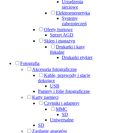
Urządzenia
sieciowe
Elektroenergetyka
Systemy
zabezpieczeń
Oferty hurtowe
Sprzęt AGD
Sklep i magazyn
Drukarki i kasy
fiskalne
Drukarki etykiet
Fotografia
Akcesoria fotograficzne
Kable, przewody i stacje
dokujące
USB
Papiery i folie fotograficzne
Karty pamięci
Czytniki i adaptery
MMC
SD
Uniwersalne
SD
Zasilanie aparatów