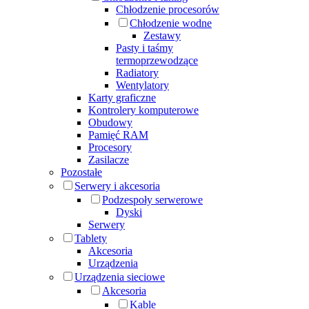
Chłodzenie procesorów
Chłodzenie wodne
Zestawy
Pasty i taśmy
termoprzewodzące
Radiatory
Wentylatory
Karty graficzne
Kontrolery komputerowe
Obudowy
Pamięć RAM
Procesory
Zasilacze
Pozostałe
Serwery i akcesoria
Podzespoły serwerowe
Dyski
Serwery
Tablety
Akcesoria
Urządzenia
Urządzenia sieciowe
Akcesoria
Kable