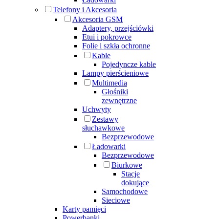
Telefony i Akcesoria
Akcesoria GSM
Adaptery, przejściówki
Etui i pokrowce
Folie i szkła ochronne
Kable
Pojedyncze kable
Lampy pierścieniowe
Multimedia
Głośniki
zewnętrzne
Uchwyty
Zestawy
słuchawkowe
Bezprzewodowe
Ładowarki
Bezprzewodowe
Biurkowe
Stacje
dokujące
Samochodowe
Sieciowe
Karty pamięci
Powerbanki