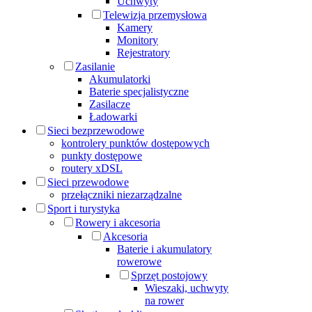
Uchwyty
Telewizja przemysłowa
Kamery
Monitory
Rejestratory
Zasilanie
Akumulatorki
Baterie specjalistyczne
Zasilacze
Ładowarki
Sieci bezprzewodowe
kontrolery punktów dostępowych
punkty dostępowe
routery xDSL
Sieci przewodowe
przełączniki niezarządzalne
Sport i turystyka
Rowery i akcesoria
Akcesoria
Baterie i akumulatory
rowerowe
Sprzęt postojowy
Wieszaki, uchwyty
na rower