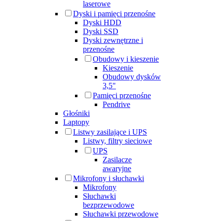
laserowe
Dyski i pamięci przenośne
Dyski HDD
Dyski SSD
Dyski zewnętrzne i
przenośne
Obudowy i kieszenie
Kieszenie
Obudowy dysków
3,5"
Pamięci przenośne
Pendrive
Głośniki
Laptopy
Listwy zasilające i UPS
Listwy, filtry sieciowe
UPS
Zasilacze
awaryjne
Mikrofony i słuchawki
Mikrofony
Słuchawki
bezprzewodowe
Słuchawki przewodowe