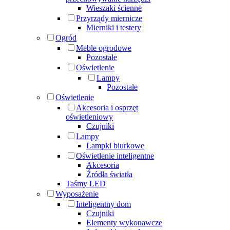
Wieszaki ścienne
Przyrządy miernicze
Mierniki i testery
Ogród
Meble ogrodowe
Pozostałe
Oświetlenie
Lampy
Pozostałe
Oświetlenie
Akcesoria i osprzęt
oświetleniowy
Czujniki
Lampy
Lampki biurkowe
Oświetlenie inteligentne
Akcesoria
Źródła światła
Taśmy LED
Wyposażenie
Inteligentny dom
Czujniki
Elementy wykonawcze