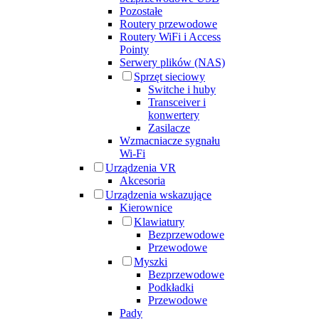
Pozostałe
Routery przewodowe
Routery WiFi i Access
Pointy
Serwery plików (NAS)
Sprzęt sieciowy
Switche i huby
Transceiver i
konwertery
Zasilacze
Wzmacniacze sygnału
Wi-Fi
Urządzenia VR
Akcesoria
Urządzenia wskazujące
Kierownice
Klawiatury
Bezprzewodowe
Przewodowe
Myszki
Bezprzewodowe
Podkładki
Przewodowe
Pady