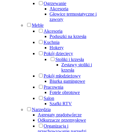
Ogrzewanie
Akcesoria
Głowice termostatyczne i
zawory
Meble
Akcesoria
Poduszki na krzesła
Kuchnia
Hokery
Pokój dziecięcy
Stoliki i krzesła
Zestawy stoliki i
krzesła
Pokój młodzieżowy
Biurka gamingowe
Pracownia
Fotele obrotowe
Salon
Szafki RTV
Narzędzia
Agregaty prądotwórcze
Odkurzacze przemysłowe
Organizacja i
przechowywanie narzędzi