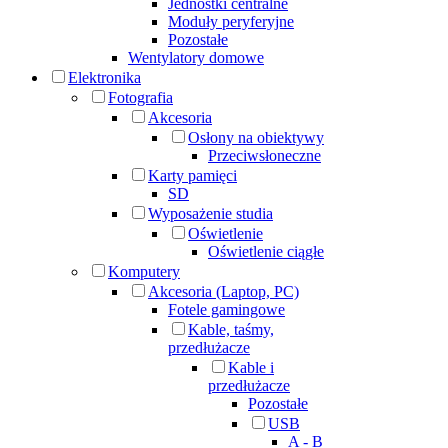
Jednostki centralne
Moduły peryferyjne
Pozostałe
Wentylatory domowe
Elektronika
Fotografia
Akcesoria
Osłony na obiektywy
Przeciwsłoneczne
Karty pamięci
SD
Wyposażenie studia
Oświetlenie
Oświetlenie ciągłe
Komputery
Akcesoria (Laptop, PC)
Fotele gamingowe
Kable, taśmy,
przedłużacze
Kable i
przedłużacze
Pozostałe
USB
A - B