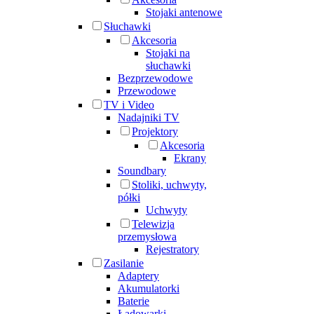
Stojaki antenowe
Słuchawki
Akcesoria
Stojaki na
słuchawki
Bezprzewodowe
Przewodowe
TV i Video
Nadajniki TV
Projektory
Akcesoria
Ekrany
Soundbary
Stoliki, uchwyty,
półki
Uchwyty
Telewizja
przemysłowa
Rejestratory
Zasilanie
Adaptery
Akumulatorki
Baterie
Ładowarki