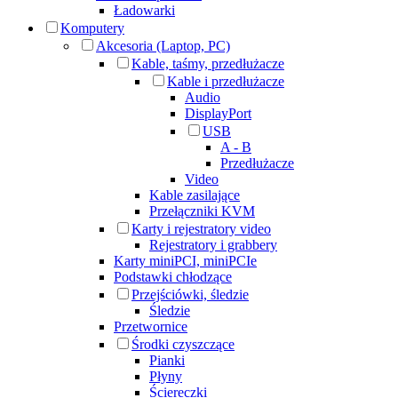
Ładowarki
Komputery
Akcesoria (Laptop, PC)
Kable, taśmy, przedłużacze
Kable i przedłużacze
Audio
DisplayPort
USB
A - B
Przedłużacze
Video
Kable zasilające
Przełączniki KVM
Karty i rejestratory video
Rejestratory i grabbery
Karty miniPCI, miniPCIe
Podstawki chłodzące
Przejściówki, śledzie
Śledzie
Przetwornice
Środki czyszczące
Pianki
Płyny
Ściereczki