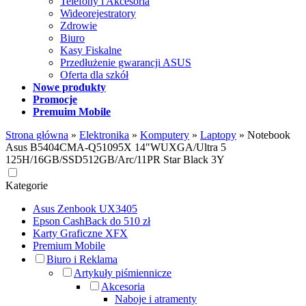
Telefony i Akcesoria
Wideorejestratory
Zdrowie
Biuro
Kasy Fiskalne
Przedłużenie gwarancji ASUS
Oferta dla szkół
Nowe produkty
Promocje
Premuim Mobile
Strona główna
»
Elektronika
»
Komputery
»
Laptopy
»
Notebook
Asus B5404CMA-Q51095X 14"WUXGA/Ultra 5
125H/16GB/SSD512GB/Arc/11PR Star Black 3Y
Kategorie
Asus Zenbook UX3405
Epson CashBack do 510 zł
Karty Graficzne XFX
Premium Mobile
Biuro i Reklama
Artykuły piśmiennicze
Akcesoria
Naboje i atramenty