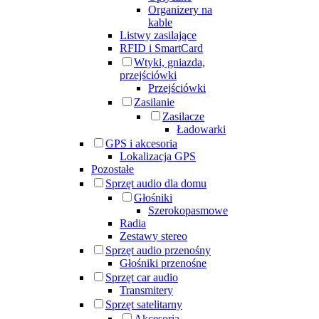
Organizery na
kable
Listwy zasilające
RFID i SmartCard
Wtyki, gniazda,
przejściówki
Przejściówki
Zasilanie
Zasilacze
Ładowarki
GPS i akcesoria
Lokalizacja GPS
Pozostałe
Sprzęt audio dla domu
Głośniki
Szerokopasmowe
Radia
Zestawy stereo
Sprzęt audio przenośny
Głośniki przenośne
Sprzęt car audio
Transmitery
Sprzęt satelitarny
Akcesoria