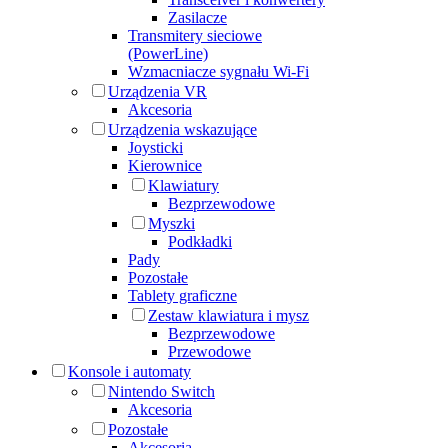
Zasilacze
Transmitery sieciowe
(PowerLine)
Wzmacniacze sygnału Wi-Fi
Urządzenia VR
Akcesoria
Urządzenia wskazujące
Joysticki
Kierownice
Klawiatury
Bezprzewodowe
Myszki
Podkładki
Pady
Pozostałe
Tablety graficzne
Zestaw klawiatura i mysz
Bezprzewodowe
Przewodowe
Konsole i automaty
Nintendo Switch
Akcesoria
Pozostałe
Akcesoria