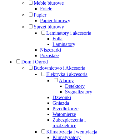
Meble biurowe
Fotele
Papier
Papier biurowy
Sprzęt biurowy
Laminatory i akcesoria
Folia
Laminatory
Niszczarki
Pozostałe
Dom i Ogród
Budownictwo i Akcesoria
Elektryka i akcesoria
Alarmy
Detektory
Sygnalizatory
Dzwonki
Gniazda
Przedłużacze
Watomierze
Zabezpieczenia i
rozdzielnice
Klimatyzacja i wentylacja
Klimatyzatory