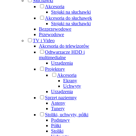
Słuchawki
Akcesoria
Stojaki na słuchawki
Akcesoria do słuchawek
Stojaki na słuchawki
Bezprzewodowe
Przewodowe
TV i Video
Akcesoria do telewizorów
Odtwarzacze HDD i
multimedialne
Urządzenia
Projektory
Akcesoria
Ekrany
Uchwyty
Urządzenia
Sprzęt naziemny
Anteny
Tunery
Stoliki, uchwyty, półki
Podstawy
Półki
Stoliki