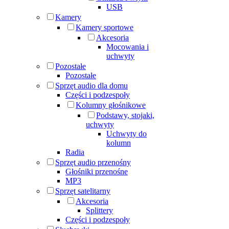
USB
Kamery
Kamery sportowe
Akcesoria
Mocowania i
uchwyty
Pozostałe
Pozostałe
Sprzęt audio dla domu
Części i podzespoły
Kolumny głośnikowe
Podstawy, stojaki,
uchwyty
Uchwyty do
kolumn
Radia
Sprzęt audio przenośny
Głośniki przenośne
MP3
Sprzęt satelitarny
Akcesoria
Splittery
Części i podzespoły