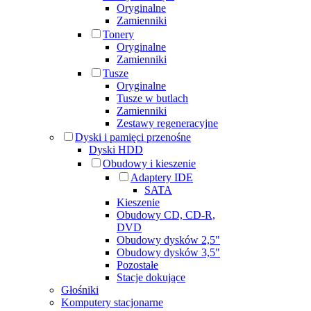
Oryginalne
Zamienniki
Tonery
Oryginalne
Zamienniki
Tusze
Oryginalne
Tusze w butlach
Zamienniki
Zestawy regeneracyjne
Dyski i pamięci przenośne
Dyski HDD
Obudowy i kieszenie
Adaptery IDE
SATA
Kieszenie
Obudowy CD, CD-R,
DVD
Obudowy dysków 2,5"
Obudowy dysków 3,5"
Pozostałe
Stacje dokujące
Głośniki
Komputery stacjonarne