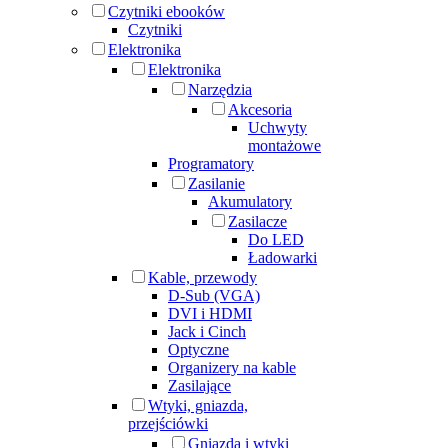
Czytniki ebooków
Czytniki
Elektronika
Elektronika
Narzędzia
Akcesoria
Uchwyty
montażowe
Programatory
Zasilanie
Akumulatory
Zasilacze
Do LED
Ładowarki
Kable, przewody
D-Sub (VGA)
DVI i HDMI
Jack i Cinch
Optyczne
Organizery na kable
Zasilające
Wtyki, gniazda,
przejściówki
Gniazda i wtyki