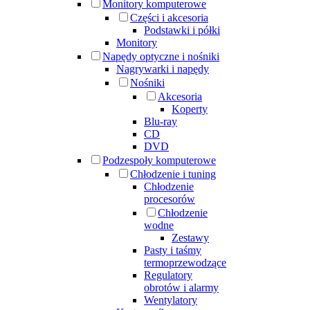
Monitory komputerowe
Części i akcesoria
Podstawki i półki
Monitory
Napędy optyczne i nośniki
Nagrywarki i napędy
Nośniki
Akcesoria
Koperty
Blu-ray
CD
DVD
Podzespoły komputerowe
Chłodzenie i tuning
Chłodzenie
procesorów
Chłodzenie
wodne
Zestawy
Pasty i taśmy
termoprzewodzące
Regulatory
obrotów i alarmy
Wentylatory