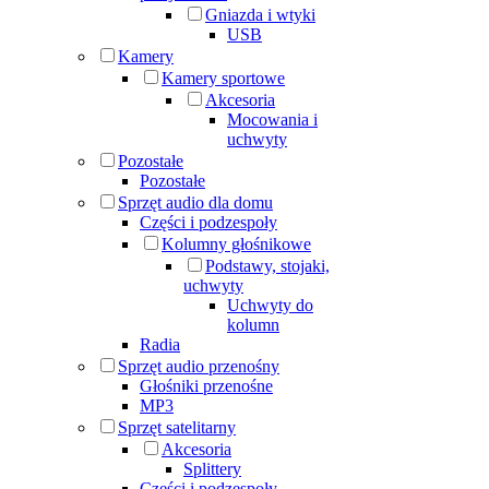
Gniazda i wtyki
USB
Kamery
Kamery sportowe
Akcesoria
Mocowania i
uchwyty
Pozostałe
Pozostałe
Sprzęt audio dla domu
Części i podzespoły
Kolumny głośnikowe
Podstawy, stojaki,
uchwyty
Uchwyty do
kolumn
Radia
Sprzęt audio przenośny
Głośniki przenośne
MP3
Sprzęt satelitarny
Akcesoria
Splittery
Części i podzespoły