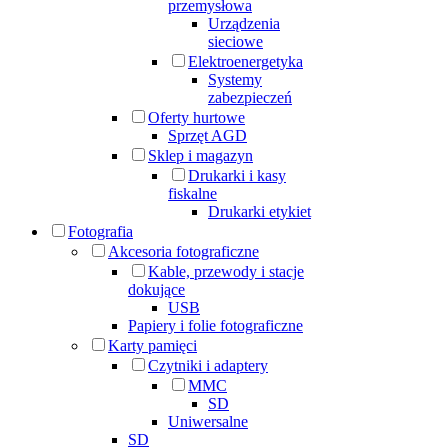
przemysłowa
Urządzenia
sieciowe
Elektroenergetyka
Systemy
zabezpieczeń
Oferty hurtowe
Sprzęt AGD
Sklep i magazyn
Drukarki i kasy
fiskalne
Drukarki etykiet
Fotografia
Akcesoria fotograficzne
Kable, przewody i stacje
dokujące
USB
Papiery i folie fotograficzne
Karty pamięci
Czytniki i adaptery
MMC
SD
Uniwersalne
SD