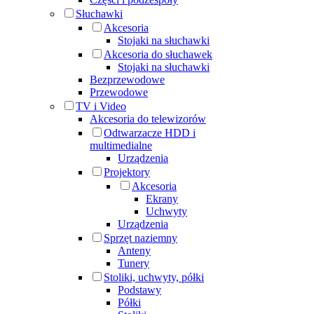
Słuchawki
Akcesoria
Stojaki na słuchawki
Akcesoria do słuchawek
Stojaki na słuchawki
Bezprzewodowe
Przewodowe
TV i Video
Akcesoria do telewizorów
Odtwarzacze HDD i
multimedialne
Urządzenia
Projektory
Akcesoria
Ekrany
Uchwyty
Urządzenia
Sprzęt naziemny
Anteny
Tunery
Stoliki, uchwyty, półki
Podstawy
Półki