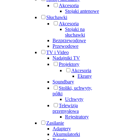
Akcesoria
Stojaki antenowe
Słuchawki
Akcesoria
Stojaki na
słuchawki
Bezprzewodowe
Przewodowe
TV i Video
Nadajniki TV
Projektory
Akcesoria
Ekrany
Soundbary
Stoliki, uchwyty,
półki
Uchwyty
Telewizja
przemysłowa
Rejestratory
Zasilanie
Adaptery
Akumulatorki
Baterie