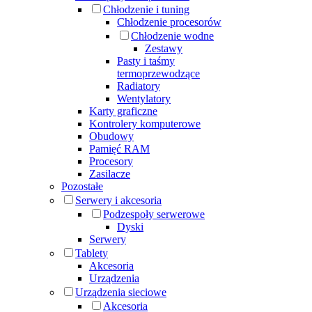
Chłodzenie i tuning
Chłodzenie procesorów
Chłodzenie wodne
Zestawy
Pasty i taśmy
termoprzewodzące
Radiatory
Wentylatory
Karty graficzne
Kontrolery komputerowe
Obudowy
Pamięć RAM
Procesory
Zasilacze
Pozostałe
Serwery i akcesoria
Podzespoły serwerowe
Dyski
Serwery
Tablety
Akcesoria
Urządzenia
Urządzenia sieciowe
Akcesoria