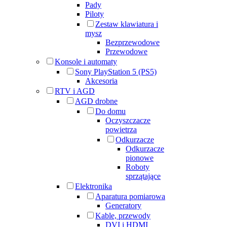
Pady
Piloty
Zestaw klawiatura i
mysz
Bezprzewodowe
Przewodowe
Konsole i automaty
Sony PlayStation 5 (PS5)
Akcesoria
RTV i AGD
AGD drobne
Do domu
Oczyszczacze
powietrza
Odkurzacze
Odkurzacze
pionowe
Roboty
sprzątające
Elektronika
Aparatura pomiarowa
Generatory
Kable, przewody
DVI i HDMI