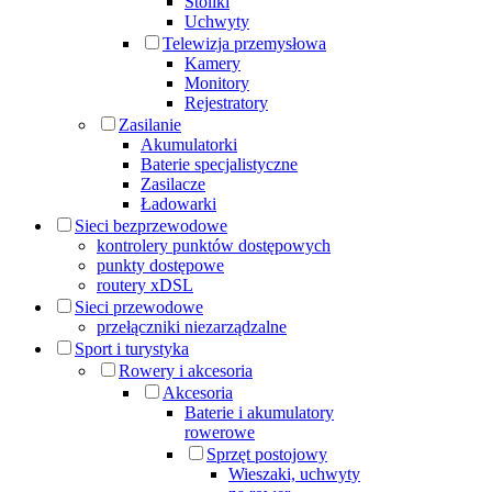
Stoliki
Uchwyty
Telewizja przemysłowa
Kamery
Monitory
Rejestratory
Zasilanie
Akumulatorki
Baterie specjalistyczne
Zasilacze
Ładowarki
Sieci bezprzewodowe
kontrolery punktów dostępowych
punkty dostępowe
routery xDSL
Sieci przewodowe
przełączniki niezarządzalne
Sport i turystyka
Rowery i akcesoria
Akcesoria
Baterie i akumulatory
rowerowe
Sprzęt postojowy
Wieszaki, uchwyty