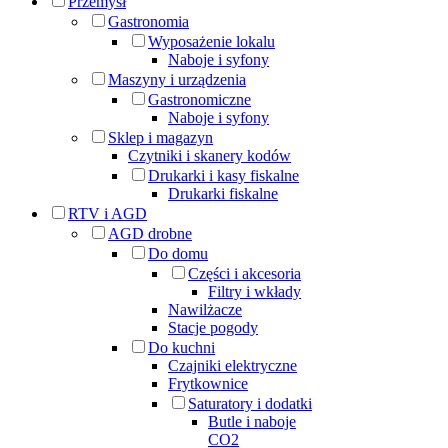
Przemysł
Gastronomia
Wyposażenie lokalu
Naboje i syfony
Maszyny i urządzenia
Gastronomiczne
Naboje i syfony
Sklep i magazyn
Czytniki i skanery kodów
Drukarki i kasy fiskalne
Drukarki fiskalne
RTV i AGD
AGD drobne
Do domu
Części i akcesoria
Filtry i wkłady
Nawilżacze
Stacje pogody
Do kuchni
Czajniki elektryczne
Frytkownice
Saturatory i dodatki
Butle i naboje
CO2