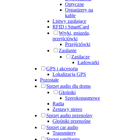
Optyczne
Organizery na
kable
Listwy zasilające
RFID i SmartCard
Wtyki, gniazda,
przejściówki
Przejściówki
Zasilanie
Zasilacze
Ładowarki
GPS i akcesoria
Lokalizacja GPS
Pozostałe
Sprzęt audio dla domu
Głośniki
Szerokopasmowe
Radia
Zestawy stereo
Sprzęt audio przenośny
Głośniki przenośne
Sprzęt car audio
Transmitery
Sprzęt satelitarny