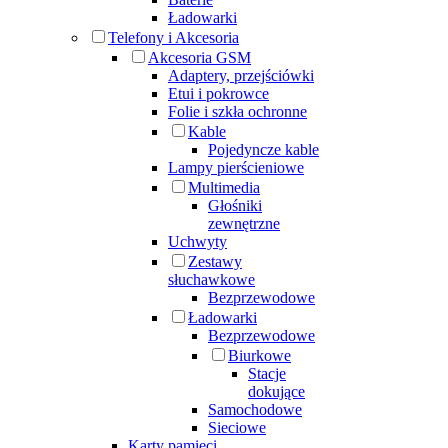
Ładowarki
Telefony i Akcesoria
Akcesoria GSM
Adaptery, przejściówki
Etui i pokrowce
Folie i szkła ochronne
Kable
Pojedyncze kable
Lampy pierścieniowe
Multimedia
Głośniki
zewnętrzne
Uchwyty
Zestawy
słuchawkowe
Bezprzewodowe
Ładowarki
Bezprzewodowe
Biurkowe
Stacje
dokujące
Samochodowe
Sieciowe
Karty pamięci