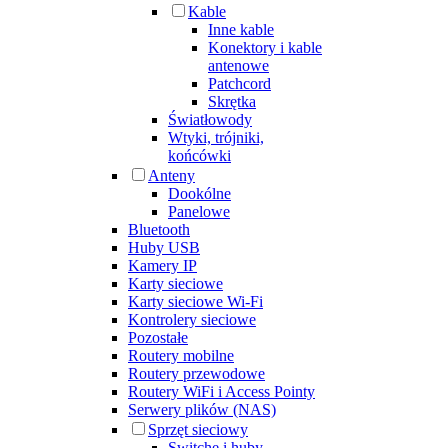
Kable
Inne kable
Konektory i kable
antenowe
Patchcord
Skrętka
Światłowody
Wtyki, trójniki,
końcówki
Anteny
Dookólne
Panelowe
Bluetooth
Huby USB
Kamery IP
Karty sieciowe
Karty sieciowe Wi-Fi
Kontrolery sieciowe
Pozostałe
Routery mobilne
Routery przewodowe
Routery WiFi i Access Pointy
Serwery plików (NAS)
Sprzęt sieciowy
Switche i huby