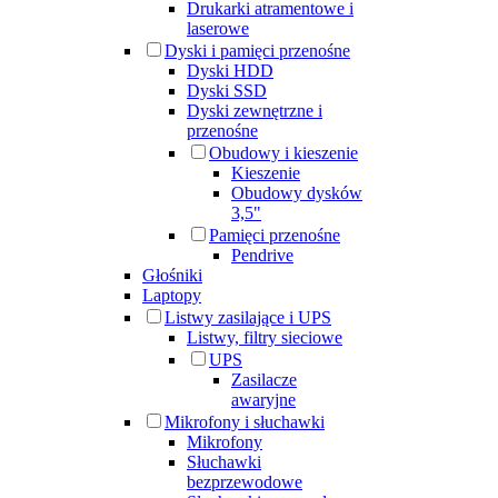
Drukarki atramentowe i
laserowe
Dyski i pamięci przenośne
Dyski HDD
Dyski SSD
Dyski zewnętrzne i
przenośne
Obudowy i kieszenie
Kieszenie
Obudowy dysków
3,5"
Pamięci przenośne
Pendrive
Głośniki
Laptopy
Listwy zasilające i UPS
Listwy, filtry sieciowe
UPS
Zasilacze
awaryjne
Mikrofony i słuchawki
Mikrofony
Słuchawki
bezprzewodowe