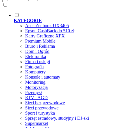
KATEGORIE
Asus Zenbook UX3405
Epson CashBack do 510 zł
Karty Graficzne XFX
Premium Mobile
Biuro i Reklama
Dom i Ogród
Elektronika
Firma i usługi
Fotografia
Komputery
Konsole i automaty
Monitoring
Motoryzacja
Przemysł
RTV i AGD
Sieci bezprzewodowe
Sieci przewodowe
Sport i turystyka
Sprzęt estradowy, studyjny i DJ-ski
Supermarket