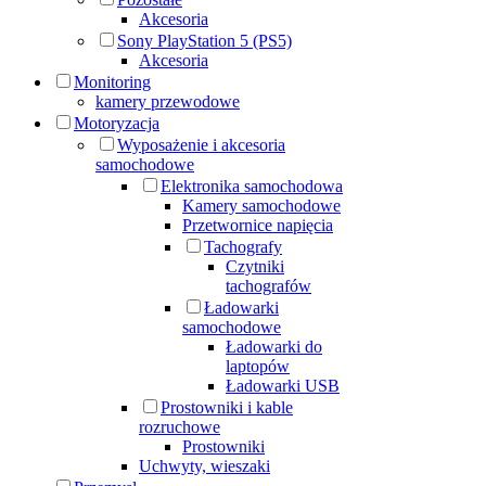
Akcesoria
Sony PlayStation 5 (PS5)
Akcesoria
Monitoring
kamery przewodowe
Motoryzacja
Wyposażenie i akcesoria
samochodowe
Elektronika samochodowa
Kamery samochodowe
Przetwornice napięcia
Tachografy
Czytniki
tachografów
Ładowarki
samochodowe
Ładowarki do
laptopów
Ładowarki USB
Prostowniki i kable
rozruchowe
Prostowniki
Uchwyty, wieszaki