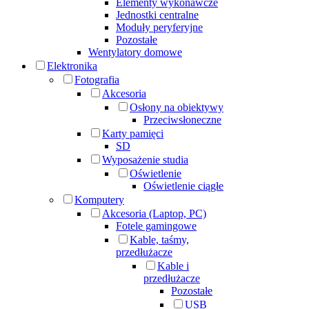
Elementy wykonawcze
Jednostki centralne
Moduły peryferyjne
Pozostałe
Wentylatory domowe
Elektronika
Fotografia
Akcesoria
Osłony na obiektywy
Przeciwsłoneczne
Karty pamięci
SD
Wyposażenie studia
Oświetlenie
Oświetlenie ciągłe
Komputery
Akcesoria (Laptop, PC)
Fotele gamingowe
Kable, taśmy,
przedłużacze
Kable i
przedłużacze
Pozostałe
USB