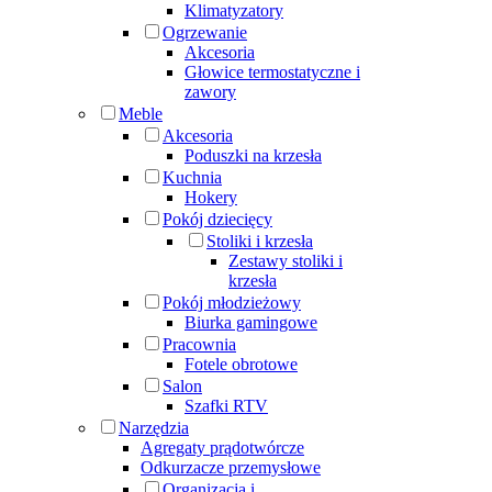
Klimatyzatory
Ogrzewanie
Akcesoria
Głowice termostatyczne i
zawory
Meble
Akcesoria
Poduszki na krzesła
Kuchnia
Hokery
Pokój dziecięcy
Stoliki i krzesła
Zestawy stoliki i
krzesła
Pokój młodzieżowy
Biurka gamingowe
Pracownia
Fotele obrotowe
Salon
Szafki RTV
Narzędzia
Agregaty prądotwórcze
Odkurzacze przemysłowe
Organizacja i