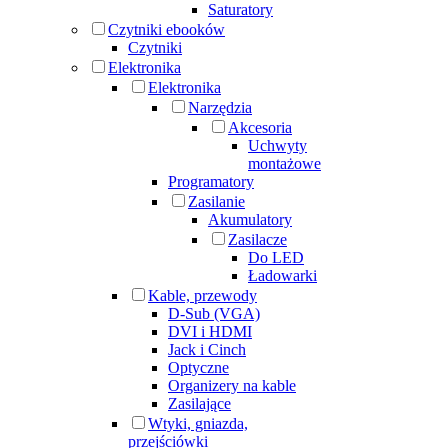
Saturatory
Czytniki ebooków
Czytniki
Elektronika
Elektronika
Narzędzia
Akcesoria
Uchwyty
montażowe
Programatory
Zasilanie
Akumulatory
Zasilacze
Do LED
Ładowarki
Kable, przewody
D-Sub (VGA)
DVI i HDMI
Jack i Cinch
Optyczne
Organizery na kable
Zasilające
Wtyki, gniazda,
przejściówki