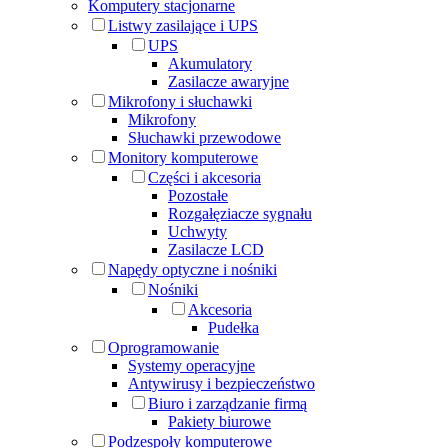
Komputery stacjonarne
Listwy zasilające i UPS
UPS
Akumulatory
Zasilacze awaryjne
Mikrofony i słuchawki
Mikrofony
Słuchawki przewodowe
Monitory komputerowe
Części i akcesoria
Pozostałe
Rozgałęziacze sygnału
Uchwyty
Zasilacze LCD
Napędy optyczne i nośniki
Nośniki
Akcesoria
Pudełka
Oprogramowanie
Systemy operacyjne
Antywirusy i bezpieczeństwo
Biuro i zarządzanie firmą
Pakiety biurowe
Podzespoły komputerowe