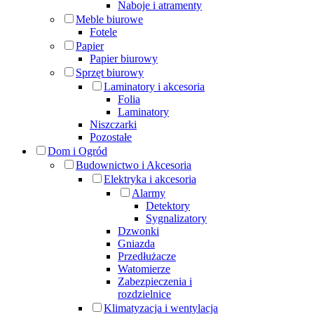
Naboje i atramenty
Meble biurowe
Fotele
Papier
Papier biurowy
Sprzęt biurowy
Laminatory i akcesoria
Folia
Laminatory
Niszczarki
Pozostałe
Dom i Ogród
Budownictwo i Akcesoria
Elektryka i akcesoria
Alarmy
Detektory
Sygnalizatory
Dzwonki
Gniazda
Przedłużacze
Watomierze
Zabezpieczenia i
rozdzielnice
Klimatyzacja i wentylacja