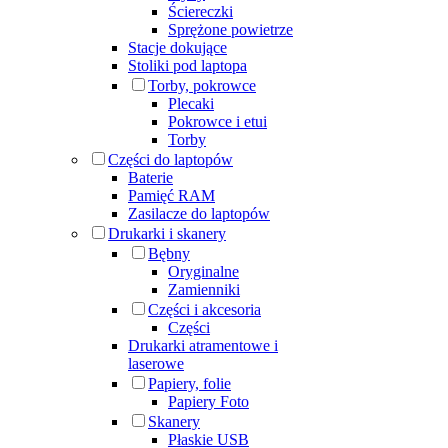
Ściereczki
Sprężone powietrze
Stacje dokujące
Stoliki pod laptopa
Torby, pokrowce
Plecaki
Pokrowce i etui
Torby
Części do laptopów
Baterie
Pamięć RAM
Zasilacze do laptopów
Drukarki i skanery
Bębny
Oryginalne
Zamienniki
Części i akcesoria
Części
Drukarki atramentowe i
laserowe
Papiery, folie
Papiery Foto
Skanery
Płaskie USB