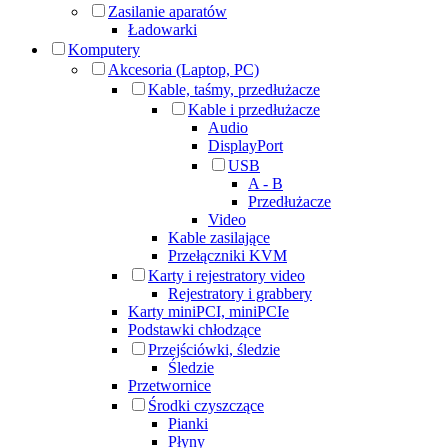
Zasilanie aparatów
Ładowarki
Komputery
Akcesoria (Laptop, PC)
Kable, taśmy, przedłużacze
Kable i przedłużacze
Audio
DisplayPort
USB
A - B
Przedłużacze
Video
Kable zasilające
Przełączniki KVM
Karty i rejestratory video
Rejestratory i grabbery
Karty miniPCI, miniPCIe
Podstawki chłodzące
Przejściówki, śledzie
Śledzie
Przetwornice
Środki czyszczące
Pianki
Płyny