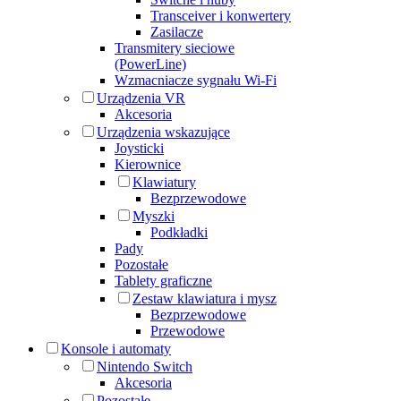
Transceiver i konwertery
Zasilacze
Transmitery sieciowe
(PowerLine)
Wzmacniacze sygnału Wi-Fi
Urządzenia VR
Akcesoria
Urządzenia wskazujące
Joysticki
Kierownice
Klawiatury
Bezprzewodowe
Myszki
Podkładki
Pady
Pozostałe
Tablety graficzne
Zestaw klawiatura i mysz
Bezprzewodowe
Przewodowe
Konsole i automaty
Nintendo Switch
Akcesoria
Pozostałe