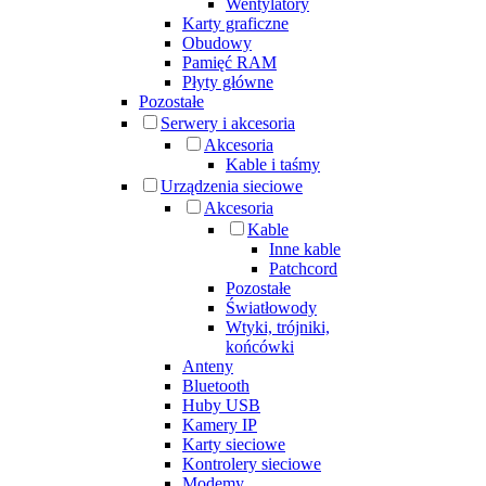
Wentylatory
Karty graficzne
Obudowy
Pamięć RAM
Płyty główne
Pozostałe
Serwery i akcesoria
Akcesoria
Kable i taśmy
Urządzenia sieciowe
Akcesoria
Kable
Inne kable
Patchcord
Pozostałe
Światłowody
Wtyki, trójniki,
końcówki
Anteny
Bluetooth
Huby USB
Kamery IP
Karty sieciowe
Kontrolery sieciowe
Modemy