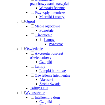
przechowywanie narzędzi
Wieszaki ścienne
Przyrządy miernicze
Mierniki i testery
Ogród
Meble ogrodowe
Pozostałe
Oświetlenie
Lampy
Pozostałe
Oświetlenie
Akcesoria i osprzęt
oświetleniowy
Czujniki
Lampy
Lampki biurkowe
Oświetlenie inteligentne
Akcesoria
Źródła światła
Taśmy LED
Wyposażenie
Inteligentny dom
Czujniki