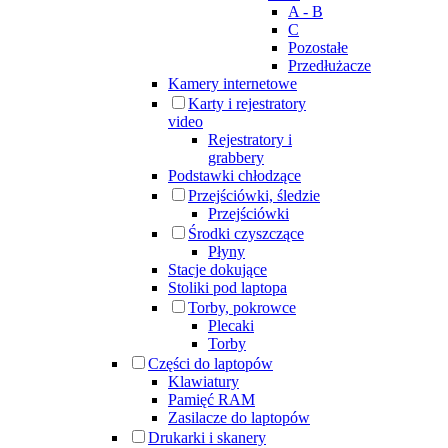
A - B
C
Pozostałe
Przedłużacze
Kamery internetowe
Karty i rejestratory
video
Rejestratory i
grabbery
Podstawki chłodzące
Przejściówki, śledzie
Przejściówki
Środki czyszczące
Płyny
Stacje dokujące
Stoliki pod laptopa
Torby, pokrowce
Plecaki
Torby
Części do laptopów
Klawiatury
Pamięć RAM
Zasilacze do laptopów
Drukarki i skanery