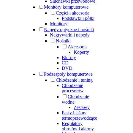
Słuchawki przewodowe
Monitory komputerowe
Części i akcesoria
Podstawki i półki
Monitory
Napędy optyczne i nośniki
Nagrywarki i napędy
Nośniki
Akcesoria
Koperty
Blu-ray
CD
DVD
Podzespoły komputerowe
Chłodzenie i tuning
Chłodzenie
procesorów
Chłodzenie
wodne
Zestawy
Pasty i taśmy
termoprzewodzące
Regulatory
obrotów i alarmy