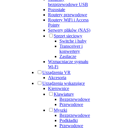
bezprzewodowe USB
Pozostałe
Routery przewodowe
Routery WiFi i Access
Pointy
Serwery plików (NAS)
Sprzęt sieciowy
Switche i huby
Transceiver i
konwertery
Zasilacze
Wzmacniacze sygnału
Wi-Fi
Urządzenia VR
Akcesoria
Urządzenia wskazujące
Kierownice
Klawiatury
Bezprzewodowe
Przewodowe
Myszki
Bezprzewodowe
Podkładki
Przewodowe