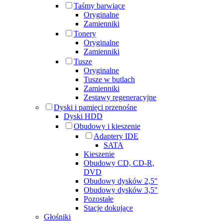
Taśmy barwiące
Oryginalne
Zamienniki
Tonery
Oryginalne
Zamienniki
Tusze
Oryginalne
Tusze w butlach
Zamienniki
Zestawy regeneracyjne
Dyski i pamięci przenośne
Dyski HDD
Obudowy i kieszenie
Adaptery IDE
SATA
Kieszenie
Obudowy CD, CD-R,
DVD
Obudowy dysków 2,5"
Obudowy dysków 3,5"
Pozostałe
Stacje dokujące
Głośniki