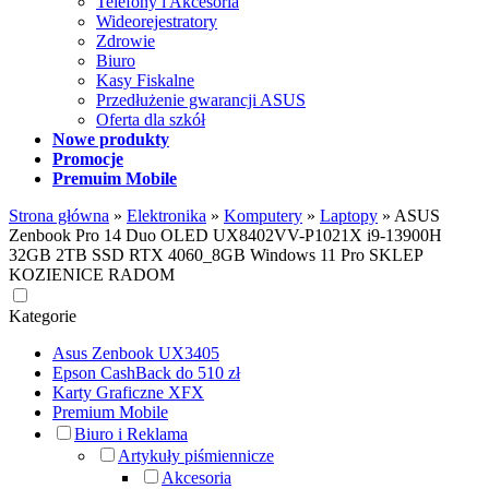
Telefony i Akcesoria
Wideorejestratory
Zdrowie
Biuro
Kasy Fiskalne
Przedłużenie gwarancji ASUS
Oferta dla szkół
Nowe produkty
Promocje
Premuim Mobile
Strona główna
»
Elektronika
»
Komputery
»
Laptopy
»
ASUS
Zenbook Pro 14 Duo OLED UX8402VV-P1021X i9-13900H
32GB 2TB SSD RTX 4060_8GB Windows 11 Pro SKLEP
KOZIENICE RADOM
Kategorie
Asus Zenbook UX3405
Epson CashBack do 510 zł
Karty Graficzne XFX
Premium Mobile
Biuro i Reklama
Artykuły piśmiennicze
Akcesoria