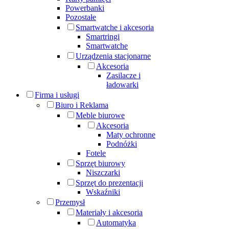
Powerbanki
Pozostałe
Smartwatche i akcesoria
Smartringi
Smartwatche
Urządzenia stacjonarne
Akcesoria
Zasilacze i
ładowarki
Firma i usługi
Biuro i Reklama
Meble biurowe
Akcesoria
Maty ochronne
Podnóżki
Fotele
Sprzęt biurowy
Niszczarki
Sprzęt do prezentacji
Wskaźniki
Przemysł
Materiały i akcesoria
Automatyka